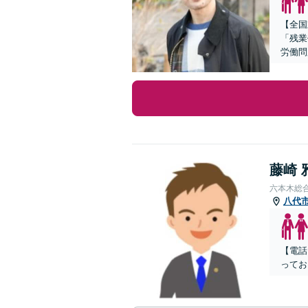
【全国
「残業
労働問
藤崎 
六本木総
八代
【電話
ってお