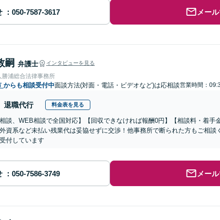
せ
メール
敦嗣
弁護士
インタビューを見る
人勝浦総合法律事務所
市
からも相談受付中
面談方法(対面・電話・ビデオなど)は応相談
営業時間：09:3
退職代行
料金表を見る
相談、WEB相談で全国対応】【回収できなければ報酬0円】【相談料・着手
外資系など未払い残業代は妥協せずに交渉！他事務所で断られた方もご相談
受付しています
せ
メール