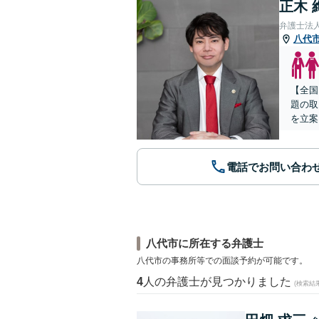
正木 
弁護士法
八代
【全国
題の取
を立案
電話でお問い合わ
八代市に所在する弁護士
八代市の事務所等での面談予約が可能です。
4
人の弁護士が見つかりました
(検索結