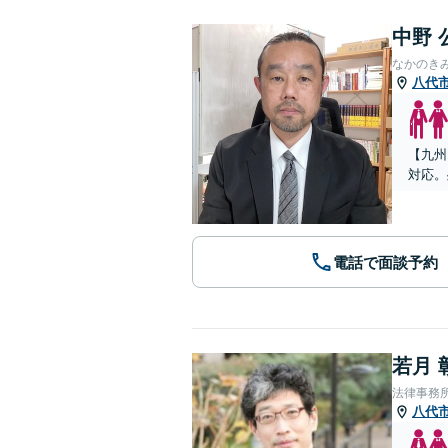
中野 
なかのき
八代
【九州
対応。
電話で面談予約
若月 
法律事務
八代