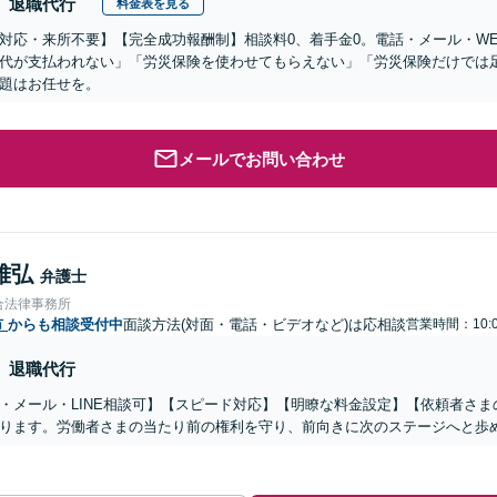
退職代行
料金表を見る
対応・来所不要】【完全成功報酬制】相談料0、着手金0。電話・メール・W
代が支払われない」「労災保険を使わせてもらえない」「労災保険だけでは
題はお任せを。
メールでお問い合わせ
雅弘
弁護士
合法律事務所
市
からも相談受付中
面談方法(対面・電話・ビデオなど)は応相談
営業時間：10:0
退職代行
・メール・LINE相談可】【スピード対応】【明瞭な料金設定】【依頼者さ
ります。労働者さまの当たり前の権利を守り、前向きに次のステージへと歩