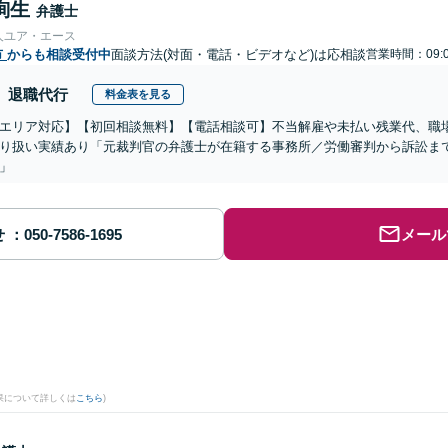
絢生
弁護士
人ユア・エース
市
からも相談受付中
面談方法(対面・電話・ビデオなど)は応相談
営業時間：09:0
退職代行
料金表を見る
エリア対応】【初回相談無料】【電話相談可】不当解雇や未払い残業代、職
り扱い実績あり「元裁判官の弁護士が在籍する事務所／労働審判から訴訟ま
」
せ
メール
果について詳しくは
こちら
)