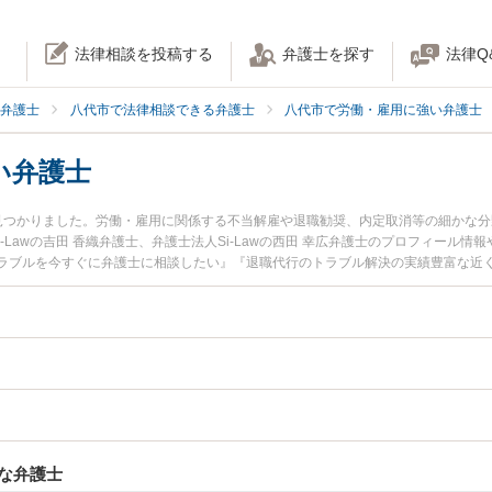
法律相談を投稿する
弁護士を探す
法律Q
弁護士
八代市で法律相談できる弁護士
八代市で労働・雇用に強い弁護士
い弁護士
見つかりました。労働・雇用に関係する不当解雇や退職勧奨、内定取消等の細かな
Si-Lawの吉田 香織弁護士、弁護士法人Si-Lawの西田 幸広弁護士のプロフィー
ラブルを今すぐに弁護士に相談したい』『退職代行のトラブル解決の実績豊富な近
予約したい』などでお困りの相談者さんにおすすめです。
な弁護士