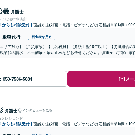
公義
弁護士
みよし法律事務所
市
からも相談受付中
面談方法(対面・電話・ビデオなど)は応相談
営業時間：09:0
退職代行
料金表を見る
エリア対応】【労災事故】【元公務員】【弁護士歴10年以上】【労働組合の
残業代の請求、不当解雇・雇い止めなどお任せください。慎重かつ丁寧に事
メー
彰
弁護士
インタビューを見る
所クレシェンド
市
からも相談受付中
面談方法(対面・電話・ビデオなど)は応相談
営業時間：10:0