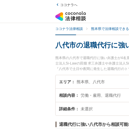
ココナラへ
ココナラ法律相談
熊本県で法律相談できる
八代市の退職代行に強
熊本県の八代市で退職代行に強い弁護士が4名
士法人Si-Lawの田畑 求三弁護士や弁護士法人
『八代市で土日や夜間に発生した退職代行のト
代行を法律相談できる八代市内の弁護士に相談
エリア
熊本県、八代市
相談内容
労働・雇用、退職代行
詳細条件
未選択
退職代行に強い八代市から相談可能