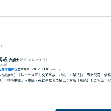
士
真哉
弁護士
インタビューを見る
事務所
県
熊本市南区
営業時間：09:00~21:00（平日）
|
回相談無料】【法テラス可】交通事故・相続・企業法務・男女問題・債
い！物損事故から重症・死亡事故まで幅広く対応【相続】もご相談くだ