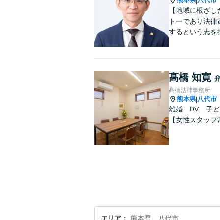
熊本県
八代市
|
【地域に根ざし
トーであり法律
するという志を
髙橋 知寛
髙橋法律事務所
熊本県
八代市
|
離婚 DV 子
【女性スタッフ
エリア
熊本県、八代市