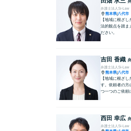
田畑 求三
弁護士法人Si-Law
熊本県
八代市
|
【地域に根ざし
法的観点を踏ま
ださい。
吉田 香織
弁護士法人Si-Law
熊本県
八代市
|
【地域に根ざし
す。依頼者の方
つ一つのご依頼
西田 幸広
弁護士法人Si-Law