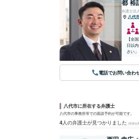
都 裕
弁護士法
八代
【全国
日以内
さい」
電話でお問い合わ
八代市に所在する弁護士
八代市の事務所等での面談予約が可能です。
4
人の弁護士が見つかりました
(検索結