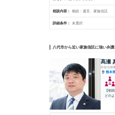
相談内容
相続・遺言、家族信託
詳細条件
未選択
八代市から近い家族信託に強い弁護
髙瀬 
田迎法律
熊本
【初回
どのよ