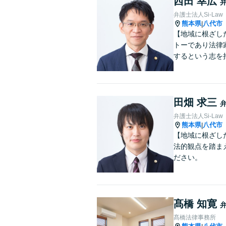
西田 幸広
弁護士法人Si-Law
熊本県
八代市
|
【地域に根ざし
トーであり法律
するという志を
田畑 求三
弁護士法人Si-Law
熊本県
八代市
|
【地域に根ざし
法的観点を踏ま
ださい。
髙橋 知寛
髙橋法律事務所