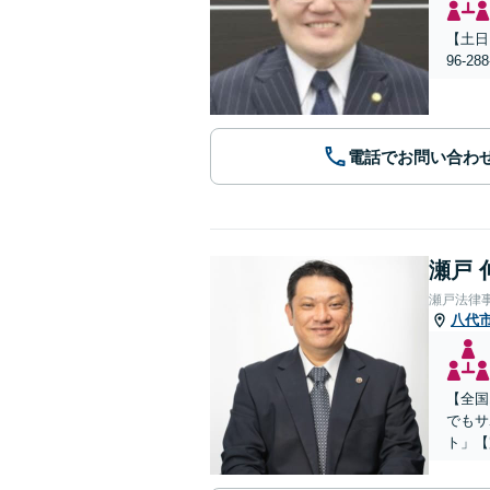
【土日
96-
電話でお問い合わ
瀬戸 
瀬戸法律
八代
【全国
でもサ
ト」【