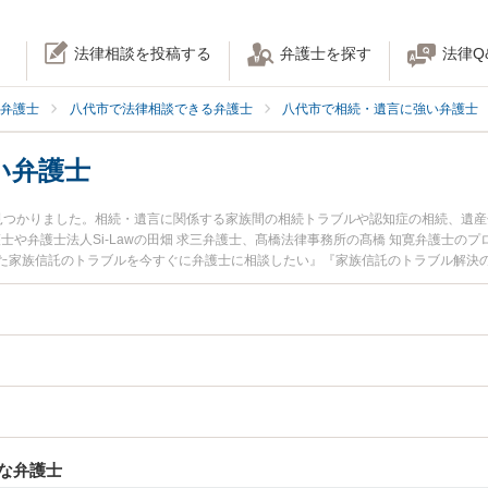
法律相談を投稿する
弁護士を探す
法律Q
弁護士
八代市で法律相談できる弁護士
八代市で相続・遺言に強い弁護士
い弁護士
見つかりました。相続・遺言に関係する家族間の相続トラブルや認知症の相続、遺
弁護士や弁護士法人Si-Lawの田畑 求三弁護士、髙橋法律事務所の髙橋 知寛弁護士
た家族信託のトラブルを今すぐに弁護士に相談したい』『家族信託のトラブル解決
の弁護士に相談予約したい』などでお困りの相談者さんにおすすめです。
な弁護士