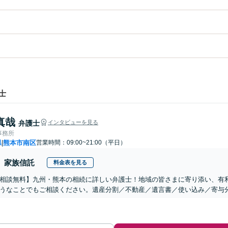
士
真哉
弁護士
インタビューを見る
事務所
県
熊本市南区
営業時間：09:00~21:00（平日）
|
家族信託
料金表を見る
相談無料】九州・熊本の相続に詳しい弁護士！地域の皆さまに寄り添い、有
うなことでもご相談ください。遺産分割／不動産／遺言書／使い込み／寄与