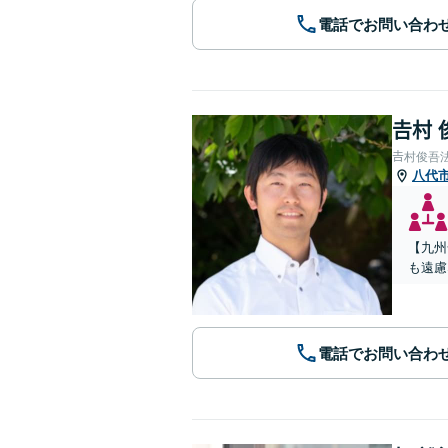
電話でお問い合わ
𠮷村
𠮷村俊吾
八代
【九州
も遠慮
電話でお問い合わ