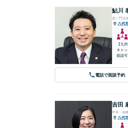
鮎川 
虎ノ門法
八代
【九州
キャッ
面談可
電話で面談予約
吉田 
平井・柏
八代