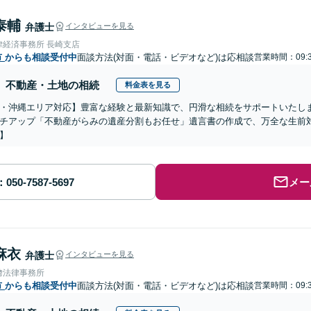
泰輔
弁護士
インタビューを見る
律経済事務所 長崎支店
市
からも相談受付中
面談方法(対面・電話・ビデオなど)は応相談
営業時間：09:3
不動産・土地の相続
料金表を見る
・沖縄エリア対応】豊富な経験と最新知識で、円滑な相続をサポートいたし
チアップ「不動産がらみの遺産分割もお任せ」遺言書の作成で、万全な生前
】
メー
麻衣
弁護士
インタビューを見る
﨑法律事務所
市
からも相談受付中
面談方法(対面・電話・ビデオなど)は応相談
営業時間：09:3