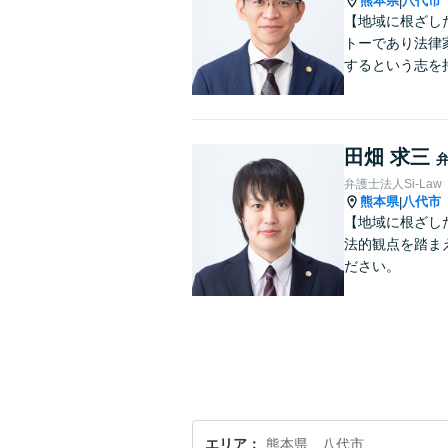
熊本県
八代市
|
【地域に根ざし
トーであり法律
するという志を
田畑 求三
弁護士法人Si-Law
熊本県
八代市
|
【地域に根ざし
法的観点を踏ま
ださい。
エリア
熊本県、八代市