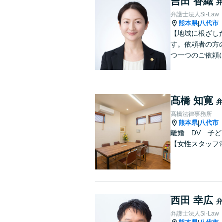
吉田 香織
弁護士法人Si-Law
熊本県
八代市
|
【地域に根ざし
す。依頼者の方
つ一つのご依頼
髙橋 知寛
髙橋法律事務所
熊本県
八代市
|
離婚 DV 子
【女性スタッフ
西田 幸広
弁護士法人Si-Law