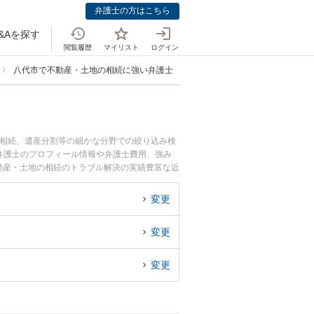
弁護士の方はこちら
&Aを探す
閲覧履歴
マイリスト
ログイン
八代市で不動産・土地の相続に強い弁護士
の相続、遺産分割等の細かな分野での絞り込み検
幸広弁護士のプロフィール情報や弁護士費用、強み
動産・土地の相続のトラブル解決の実績豊富な近
困りの相談者さんにおすすめです。
変更
変更
変更