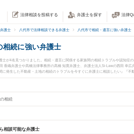
法律相談を投稿する
弁護士を探す
法律Q
弁護士
八代市で法律相談できる弁護士
八代市で相続・遺言に強い弁護士
の相続に強い弁護士
護士が4名見つかりました。相続・遺言に関係する家族間の相続トラブルや認知症
吉田 香織弁護士や髙橋法律事務所の髙橋 知寛弁護士、弁護士法人Si-Lawの西田 
間に発生した不動産・土地の相続のトラブルを今すぐに弁護士に相談したい』『不
動産・土地の相続を法律相談できる八代市内の弁護士に相談予約したい』などでお
の相続
ら相談可能な弁護士