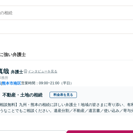
の相続
に強い弁護士
真哉
弁護士
インタビューを見る
事務所
県
熊本市南区
営業時間：09:00~21:00（平日）
|
不動産・土地の相続
料金表を見る
相談無料】九州・熊本の相続に詳しい弁護士！地域の皆さまに寄り添い、有
うなことでもご相談ください。遺産分割／不動産／遺言書／使い込み／寄与