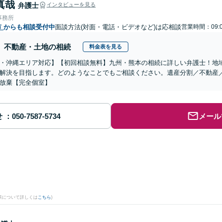
真哉
弁護士
インタビューを見る
事務所
市
からも相談受付中
面談方法(対面・電話・ビデオなど)は応相談
営業時間：09:0
不動産・土地の相続
料金表を見る
・沖縄エリア対応】【初回相談無料】九州・熊本の相続に詳しい弁護士！地
解決を目指します。どのようなことでもご相談ください。遺産分割／不動産
放棄【完全個室】
せ
メール
果について詳しくは
こちら
)