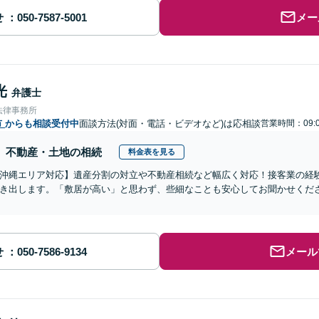
せ
メー
光
弁護士
法律事務所
市
からも相談受付中
面談方法(対面・電話・ビデオなど)は応相談
営業時間：09:0
不動産・土地の相続
料金表を見る
沖縄エリア対応】遺産分割の対立や不動産相続など幅広く対応！接客業の経
き出します。「敷居が高い」と思わず、些細なことも安心してお聞かせくだ
せ
メール