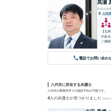
髙瀬 
田迎法律
八代
【九州
のある
／相続
電話でお問い合わ
八代市に所在する弁護士
八代市の事務所等での面談予約が可能です。
4
人の弁護士が見つかりました
(検索結