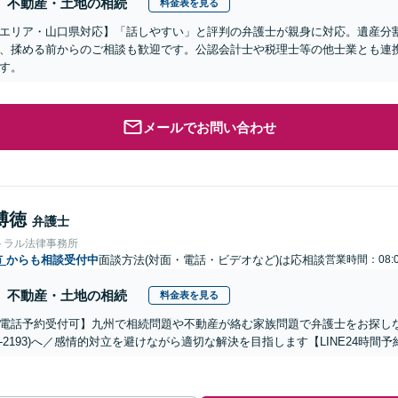
不動産・土地の相続
料金表を見る
エリア・山口県対応】「話しやすい」と評判の弁護士が親身に対応。遺産分
、揉める前からのご相談も歓迎です。公認会計士や税理士等の他士業とも連
す。
メールでお問い合わせ
博徳
弁護士
トラル法律事務所
市
からも相談受付中
面談方法(対面・電話・ビデオなど)は応相談
営業時間：08:0
不動産・土地の相続
料金表を見る
電話予約受付可】九州で相続問題や不動産が絡む家族問題で弁護士をお探しなら熊
288-2193)へ／感情的対立を避けながら適切な解決を目指します【LINE24