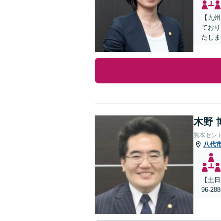
【九州
ており
たしま
木野 
熊本セン
八代
【土日
96-