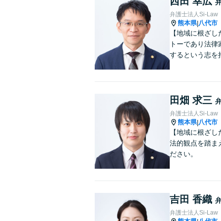
西田 幸広
弁護士法人Si-Law
熊本県
八代市
|
【地域に根ざし
トーであり法律
するという志を
田畑 求三
弁護士法人Si-Law
熊本県
八代市
|
【地域に根ざし
法的観点を踏ま
ださい。
吉田 香織
弁護士法人Si-Law