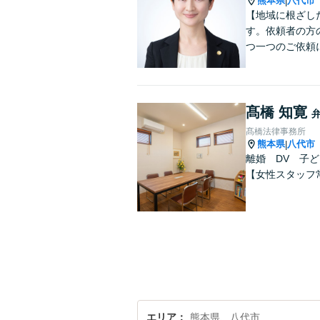
熊本県
八代市
|
【地域に根ざし
す。依頼者の方
つ一つのご依頼
髙橋 知寛
髙橋法律事務所
熊本県
八代市
|
離婚 DV 子
【女性スタッフ
エリア
熊本県、八代市