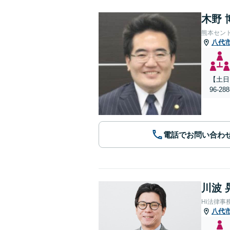
木野 
熊本セン
八代
【土日
96-
電話でお問い合わ
川波 
Hi法律事
八代