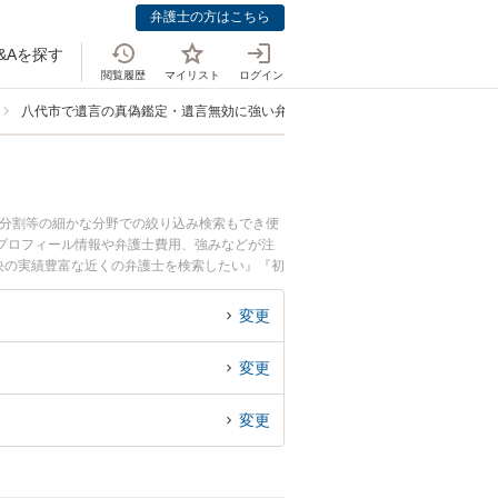
弁護士の方はこちら
&Aを探す
閲覧履歴
マイリスト
ログイン
八代市で遺言の真偽鑑定・遺言無効に強い弁護士
産分割等の細かな分野での絞り込み検索もでき便
護士のプロフィール情報や弁護士費用、強みなどが注
決の実績豊富な近くの弁護士を検索したい』『初
変更
変更
変更