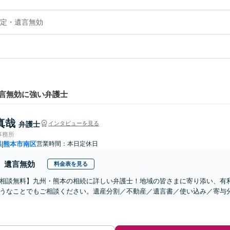
定・遺言無効
言無効に強い弁護士
真哉
弁護士
インタビューを見る
事務所
県
熊本市南区
営業時間：本日定休日
|
遺言無効
料金表を見る
相談無料】九州・熊本の相続に詳しい弁護士！地域の皆さまに寄り添い、有
うなことでもご相談ください。遺産分割／不動産／遺言書／使い込み／寄与