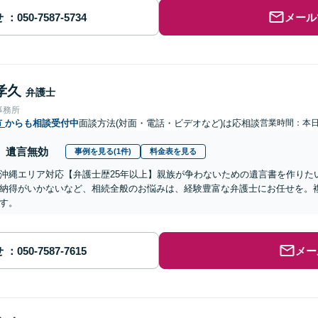
せ
メール
孝久
弁護士
事務所
市
からも相談受付中
面談方法(対面・電話・ビデオなど)は応相談
営業時間：本
遺言無効
事例を見る(1件)
料金表を見る
沖縄エリア対応【弁護士歴25年以上】親族が争わないための遺言書を作りた
納得がいかないなど、相続全般のお悩みは、経験豊富な弁護士にお任せを。
す。
せ
メー