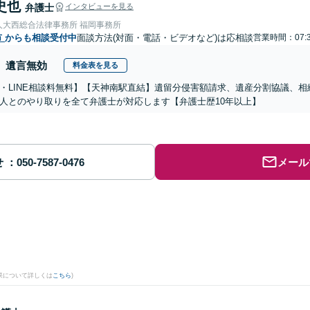
史也
弁護士
インタビューを見る
人大西総合法律事務所 福岡事務所
市
からも相談受付中
面談方法(対面・電話・ビデオなど)は応相談
営業時間：07:
遺言無効
料金表を見る
・LINE相談料無料】【天神南駅直結】遺留分侵害額請求、遺産分割協議、
人とのやり取りを全て弁護士が対応します【弁護士歴10年以上】
せ
メール
果について詳しくは
こちら
)