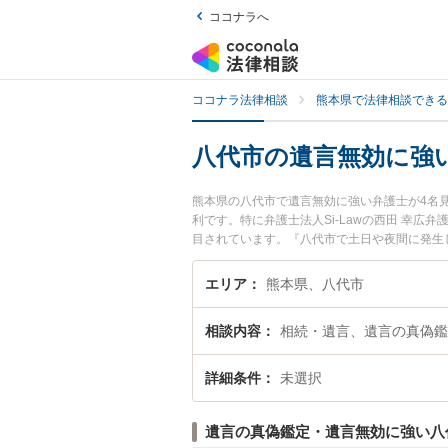
ココナラへ
ココナラ法律相談
熊本県で法律相談できる
八代市の遺言無効に強
熊本県の八代市で遺言無効に強い弁護士が4名
利です。特に弁護士法人Si-Lawの西田 幸広弁
目されています。『八代市で土日や夜間に発生
回相談無料で遺言無効を法律相談できる八代市
エリア
熊本県、八代市
相談内容
相続・遺言、遺言の真偽鑑
詳細条件
未選択
遺言の真偽鑑定・遺言無効に強い八