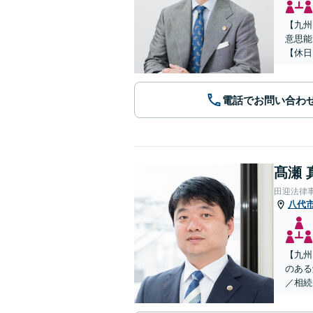
【九州
意思能
【休日
電話でお問い合わ
髙瀬 
田迎法律
八代
【九州
のある
／相続