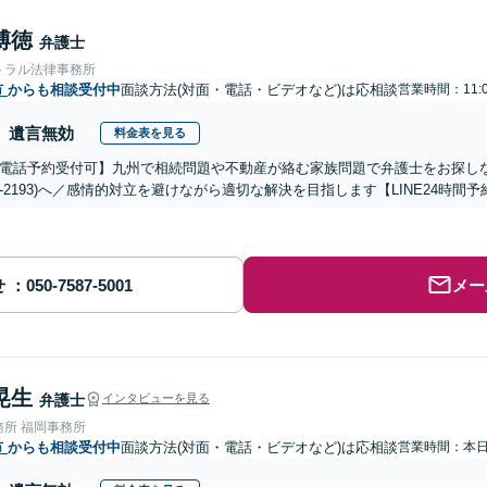
博徳
弁護士
トラル法律事務所
市
からも相談受付中
面談方法(対面・電話・ビデオなど)は応相談
営業時間：11:
遺言無効
料金表を見る
電話予約受付可】九州で相続問題や不動産が絡む家族問題で弁護士をお探しなら熊
288-2193)へ／感情的対立を避けながら適切な解決を目指します【LINE24
せ
メー
晃生
弁護士
インタビューを見る
務所 福岡事務所
市
からも相談受付中
面談方法(対面・電話・ビデオなど)は応相談
営業時間：本