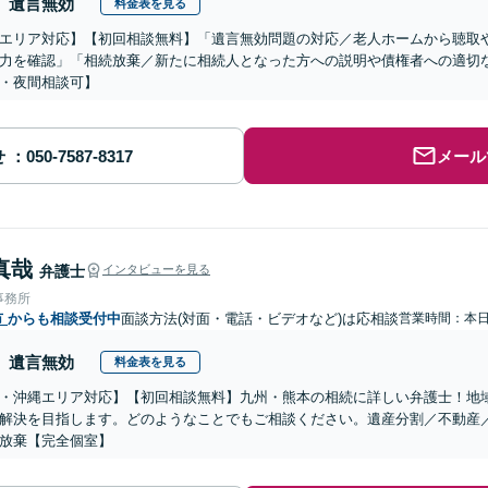
遺言無効
料金表を見る
エリア対応】【初回相談無料】「遺言無効問題の対応／老人ホームから聴取
力を確認」「相続放棄／新たに相続人となった方への説明や債権者への適切
・夜間相談可】
せ
メール
真哉
弁護士
インタビューを見る
事務所
市
からも相談受付中
面談方法(対面・電話・ビデオなど)は応相談
営業時間：本
遺言無効
料金表を見る
・沖縄エリア対応】【初回相談無料】九州・熊本の相続に詳しい弁護士！地
解決を目指します。どのようなことでもご相談ください。遺産分割／不動産
放棄【完全個室】