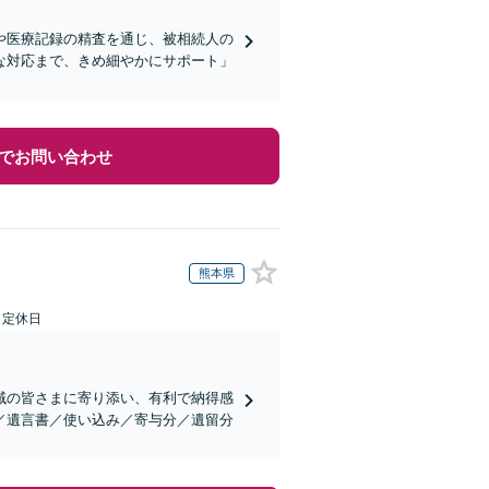
や医療記録の精査を通じ、被相続人の
な対応まで、きめ細やかにサポート」
でお問い合わせ
熊本県
日定休日
域の皆さまに寄り添い、有利で納得感
／遺言書／使い込み／寄与分／遺留分