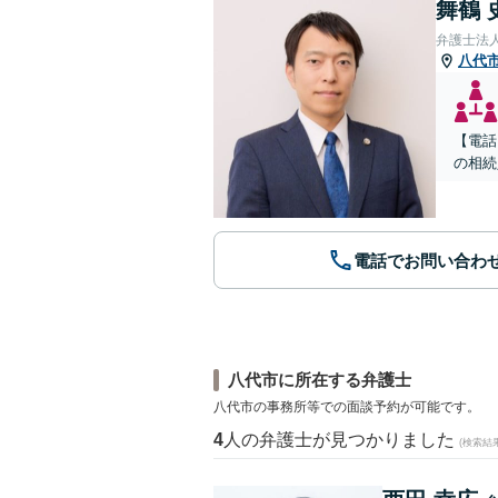
舞鶴 
弁護士法
八代
【電話
の相続
電話でお問い合わ
八代市に所在する弁護士
八代市の事務所等での面談予約が可能です。
4
人の弁護士が見つかりました
(検索結