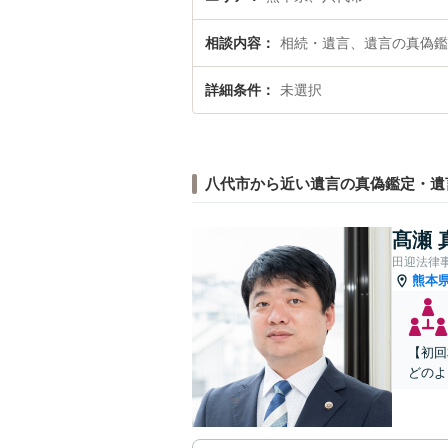
相談内容
相続・遺言、遺言の真偽鑑
詳細条件
未選択
八代市から近い遺言の真偽鑑定・遺
髙瀬 
田迎法律
熊本
【初回
どのよ