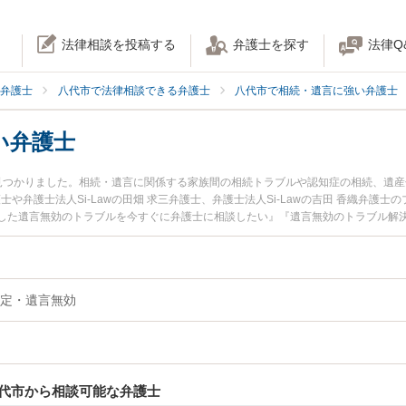
法律相談を投稿する
弁護士を探す
法律Q
弁護士
八代市で法律相談できる弁護士
八代市で相続・遺言に強い弁護士
い弁護士
見つかりました。相続・遺言に関係する家族間の相続トラブルや認知症の相続、遺
護士や弁護士法人Si-Lawの田畑 求三弁護士、弁護士法人Si-Lawの吉田 香織弁
した遺言無効のトラブルを今すぐに弁護士に相談したい』『遺言無効のトラブル解
内の弁護士に相談予約したい』などでお困りの相談者さんにおすすめです。
定・遺言無効
代市から相談可能な弁護士