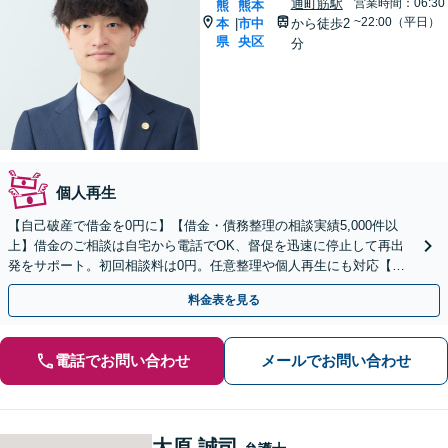
通町筋駅
営業時間：06:30
熊
熊本
~22:00（平日）
本
市中
から徒歩2
|
県
央区
分
個人再生
【自己破産で借金を0円に】【借金・債務整理の相談実績5,000件以
上】借金のご相談は自宅から電話でOK、督促を迅速に停止して再出
発をサポート。初回相談料は0円。任意整理や個人再生にも対応【土
日祝日・夜間も相談受付】【費用の分割払い可】
料金表を見る
電話でお問い合わせ
メールでお問い合わせ
大原 誠司