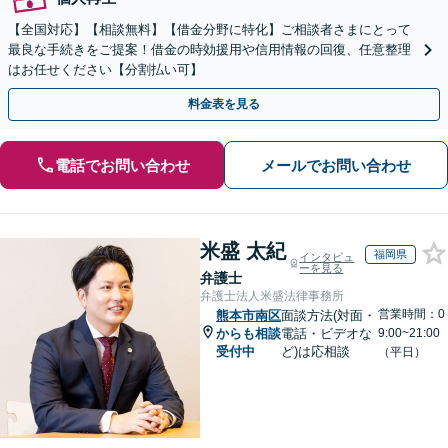
【全国対応】【相談無料】【借金分野に特化】ご相談者さまにとって
最良な手続きをご提案！借金の時効援用や信用情報の回復、任意整理
はお任せください【分割払い可】
料金表を見る
電話でお問い合わせ
メールでお問い合わせ
米盛 太紀
福岡県
インタビュ
ーを見る
弁護士
弁護士法人米盛法律事務所
営業時間：0
熊本市南区
面談方法(対面・
からも相談
電話・ビデオな
9:00~21:00
受付中
ど)は応相談
（平日）