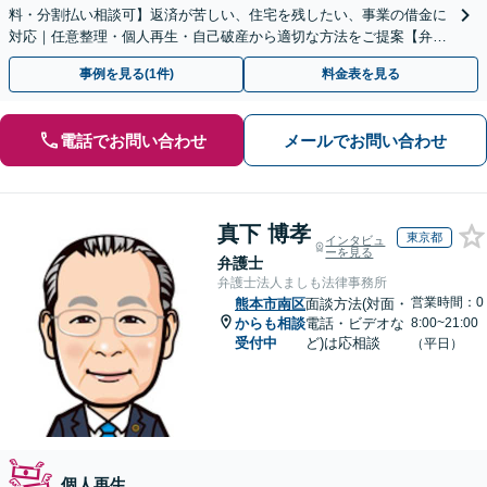
料・分割払い相談可】返済が苦しい、住宅を残したい、事業の借金に
対応｜任意整理・個人再生・自己破産から適切な方法をご提案【弁護
士歴10年以上】
事例を見る(1件)
料金表を見る
電話でお問い合わせ
メールでお問い合わせ
真下 博孝
東京都
インタビュ
ーを見る
弁護士
弁護士法人ましも法律事務所
営業時間：0
熊本市南区
面談方法(対面・
からも相談
電話・ビデオな
8:00~21:00
受付中
ど)は応相談
（平日）
個人再生