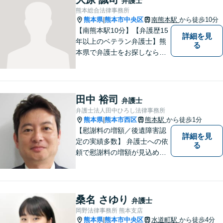
弁護士
熊本総合法律事務所
熊本県
熊本市中央区
南熊本駅
から徒歩10分
|
【南熊本駅10分】【弁護歴15
詳細を見
年以上のベテラン弁護士】熊
る
本県で弁護士をお探しなら、
まずはご連絡ください！離婚
／借金／刑事事件／相続な
ど、幅広い法律問題に精通し
ています。皆様にとって一番
田中 裕司
弁護士
のパートナーとなれるよう、
弁護士法人田中ひろし法律事務所
精一杯取り組ませていただき
熊本県
熊本市西区
熊本駅
から徒歩1分
|
ます。
【慰謝料の増額／後遺障害認
詳細を見
定の実績多数】 弁護士への依
る
頼で慰謝料の増額が見込めま
す【破産・任意整理・個人再
生に対応】ご希望に沿った債
務整理をご提案【遺産相続の
ノウハウ多数】相続手続きか
桑名 さゆり
弁護士
ら遺言書までトータルサポー
岡野法律事務所 熊本支店
ト【JR熊本駅から徒歩1分】
熊本県
熊本市中央区
水道町駅
から徒歩4分
|