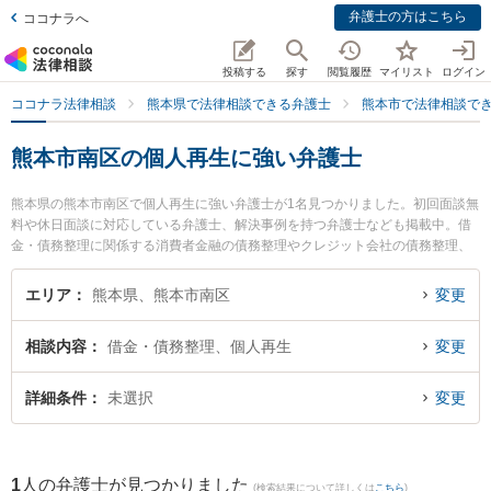
弁護士の方はこちら
ココナラへ
投稿する
探す
閲覧履歴
マイリスト
ログイン
ココナラ法律相談
熊本県で法律相談できる弁護士
熊本市で法律相談で
熊本市南区の個人再生に強い弁護士
熊本県の熊本市南区で個人再生に強い弁護士が1名見つかりました。初回面談無
料や休日面談に対応している弁護士、解決事例を持つ弁護士なども掲載中。借
金・債務整理に関係する消費者金融の債務整理やクレジット会社の債務整理、
リボ払いの債務整理等の細かな分野での絞り込み検索もでき便利です。特に田
迎法律事務所の髙瀬 真哉弁護士のプロフィール情報や弁護士費用、強みなどが
エリア
熊本県、熊本市南区
変更
注目されています。『熊本市南区で土日や夜間に発生した個人再生のトラブル
を今すぐに弁護士に相談したい』『個人再生のトラブル解決の実績豊富な近く
相談内容
借金・債務整理、個人再生
変更
の弁護士を検索したい』『初回相談無料で個人再生を法律相談できる熊本市南
区内の弁護士に相談予約したい』などでお困りの相談者さんにおすすめです。
詳細条件
未選択
変更
1
人の弁護士が見つかりました
(検索結果について詳しくは
こちら
)