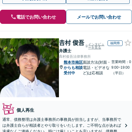
電話でお問い合わせ
メールでお問い合わせ
𠮷村 俊吾
福岡県
インタビュ
ーを見る
弁護士
𠮷村俊吾法律事務所
営業時間：0
熊本市南区
面談方法(対面・
からも相談
電話・ビデオな
9:00~19:00
受付中
ど)は応相談
（平日）
個人再生
通常、債務整理は弁護士事務所の事務員が担当しますが、当事務所で
は弁護士自らが相談者とやり取りをいたします。ご不明な点があれば
遠慮なくご連絡ください。時には厳しいことを言いますが、債務整理