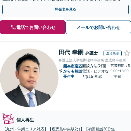
には相談者様のご協力が必要不可欠です。
料金表を見る
電話でお問い合わせ
メールでお問い合わせ
田代 幸嗣
弁護士
鹿児島県
弁護士法人平松剛法律事務所 鹿児島事務所
営業時間：0
熊本市南区
面談方法(対面・
からも相談
電話・ビデオな
9:00~18:00
受付中
ど)は応相談
（平日）
個人再生
【九州・沖縄エリア対応】【鹿児島中央駅2分】【初回相談30分無