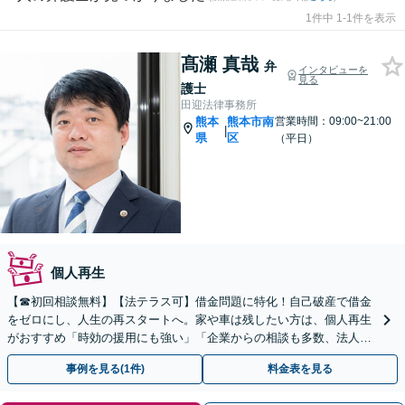
1件中 1-1件を表示
髙瀬 真哉
弁
インタビューを
見る
護士
田迎法律事務所
熊本
熊本市南
営業時間：09:00~21:00
|
県
区
（平日）
個人再生
【☎︎初回相談無料】【法テラス可】借金問題に特化！自己破産で借金
をゼロにし、人生の再スタートへ。家や車は残したい方は、個人再生
がおすすめ「時効の援用にも強い」「企業からの相談も多数、法人破
産に対応」【駐車場あり】
事例を見る(1件)
料金表を見る