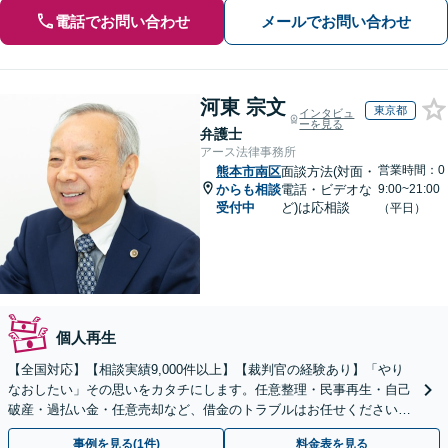
電話でお問い合わせ
メールでお問い合わせ
河東 宗文
東京都
インタビュ
ーを見る
弁護士
アース法律事務所
営業時間：0
熊本市南区
面談方法(対面・
からも相談
電話・ビデオな
9:00~21:00
受付中
ど)は応相談
（平日）
個人再生
【全国対応】【相談実績9,000件以上】【裁判官の経験あり】「やり
なおしたい」その思いをカタチにします。任意整理・民事再生・自己
破産・過払い金・任意売却など、借金のトラブルはお任せください。
【初回相談無料】【全国対応可能】
事例を見る(1件)
料金表を見る