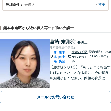
詳細条件
未選択
変更
熊本市南区から近い個人再生に強い弁護士
宮崎 奈那海
弁護士
熊本慶徳法律事務所
慶徳校前駅
営業時間：10:00
熊
熊本
~17:00（平日）
本
市中
から徒歩1
|
県
央区
分
【慶徳校前駅1分】「もっと早く相談す
ればよかった」となる前に、今の状況
をお聞かせください。問題の背景にも
目を向け、あなたの気持ちにしっかり
寄り添います。【WEB相談可能】【夜
間面談可】
メールでお問い合わせ