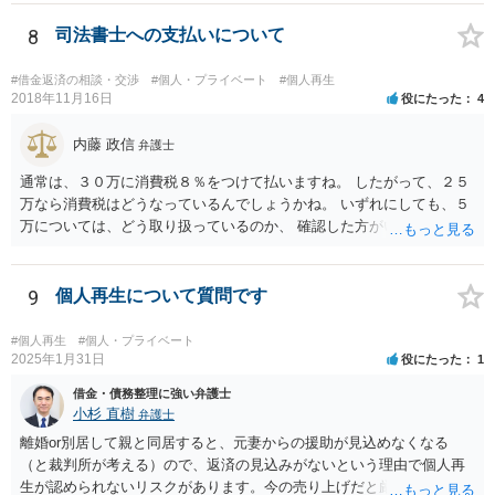
準でしょう。 また着手して頂いてから最短どのくらいで認可されるの
でしょうか？ ・・・受任通知を送付して 債権者からの債権調査票が
8
司法書士への支払いについて
回答されるまで ２か月程度 その間に準備が進めば 直ちに申し立
てが可能で しっかりした申立てを行えば ほぼ補正がなく ２～３
#借金返済の相談・交渉
#個人・プライベート
#個人再生
週間で開始決定がでて それから ２か月程度で認可となる流れで
2018年11月16日
役にたった
4
す。
内藤 政信
弁護士
通常は、３０万に消費税８％をつけて払いますね。 したがって、２５
万なら消費税はどうなっているんでしょうかね。 いずれにしても、５
万については、どう取り扱っているのか、 確認した方がいいでしょ
う。 実費なら実費として領収書に記載するでしょうからね。 不明な事
は遠慮なく聞く事ですよ。
9
個人再生について質問です
#個人再生
#個人・プライベート
2025年1月31日
役にたった
1
借金・債務整理に強い弁護士
小杉 直樹
弁護士
離婚or別居して親と同居すると、元妻からの援助が見込めなくなる
（と裁判所が考える）ので、返済の見込みがないという理由で個人再
生が認められないリスクがあります。今の売り上げだと厳しいのでは