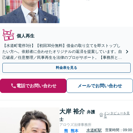
個人再生
【水道町電停3分】【初回30分無料】借金の取り立てを即ストップし
たい方へ。依頼者に合わせたオリジナルの返済を提案しています。自
己破産／任意整理／民事再生を法律のプロがサポート。【事務所とし
て相談年間200件以上】
料金表を見る
電話でお問い合わせ
メールでお問い合わせ
大岸 裕介
弁護
インタビューを見
る
士
アロウズ法律事務所
水道町駅
営業時間：09:00
熊
熊本