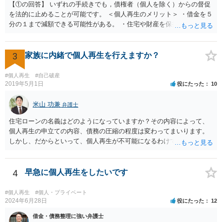
【①の回答】 いずれの手続きでも，債権者（個人を除く）からの督促
を法的に止めることが可能です。 ＜個人再生のメリット＞ ・借金を５
分の１まで減額できる可能性がある。 ・住宅や財産を保持できる（た
だし，条件あり）。 ・借金の理由は問われない。 ・自己破産よりも心
理的抵抗が小さい（個人差あり）。 ＜自己破産のメリット＞ ・税金等
の滞納分を除き，借金を返済する必要がなくなる。 【②の回答】 ・個
3
家族に内緒で個人再生を行えますか？
人再生・破産ともに，信用情報に事故情報（いわゆるブラックリス
ト）として登録されますので，５年～１０年ほどは新たに借金をする
#個人再生
#自己破産
ことはできません。また，住宅や店舗を借りる際，保証会社の審査も
2019年5月1日
役にたった
10
通らなくなるため，保証人を立てて契約する必要がある場合がありま
す。 ・ご家族名義の財産を処分する必要はありません。 ・個人再生・
米山 功兼
弁護士
破産ともに，返済が困難な状況に陥っている以上，事業継続は難しい
住宅ローンの名義はどのようになっていますか？その内容によって、
場合が多いです。もっとも，手続き終了後，新たに事業を行うことは
個人再生の申立ての内容、債務の圧縮の程度は変わってまいります。
できます。 ・個人再生・破産ともに，裁判所で手続きを進める際に官
しかし、だからといって、個人再生が不可能になるわけではありませ
報に掲載されます。そのため，第三者に知られる可能性はゼロではあ
ん。もっとも、配偶者には、個人再生のことを伝えておく必要はあり
りませんが，官報をチェックしている人はほとんどいないと思われる
ます。 一度ご相談いただければと思います。
ため，知られる可能性は低いと思います。なお，戸籍などに載るので
4
早急に個人再生をしたいです
はないかと心配される方がおられますが，そのようなことはありませ
ん。 ＜個人再生のデメリット＞ ・借金が減額されるとはいえ，３年～
５年間は返済を継続する必要がある。 ・所有している財産の価値が大
#個人再生
#個人・プライベート
2024年6月28日
役にたった
12
きい場合，借金が減らない場合がある。 ＜自己破産のデメリット＞ ・
借金の理由が問われ，場合によっては破産が認められない。 ・所有し
借金・債務整理に強い弁護士