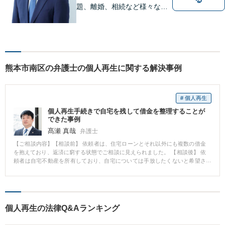
題、離婚、相続など様々な問
題について、「何度でも無
料」の相談を行っています！
まずはお気軽にご相談くださ
い！
熊本市南区の弁護士の個人再生に関する解決事例
# 個人再生
個人再生手続きで自宅を残して借金を整理することが
できた事例
髙瀬 真哉
弁護士
【ご相談内容】【相談前】 依頼者は、住宅ローンとそれ以外にも複数の借金
を抱えており、返済に窮する状態でご相談に見えられました。 【相談後】 依
頼者は自宅不動産を所有しており、自宅については手放したくないと希望さ
れていました。 そこで、個人再生手続を選択し、住宅資金特別条項を利用
し、自宅を手放すことなくその他の借金を整理することができました。 【先
生のコメント】 自宅を手放すことなく、他の借金の負担を軽くすることがで
き、依頼者にも納得して頂ける結果となりました。
個人再生の法律Q&Aランキング