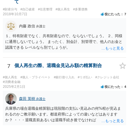
て
#財産分与
#自己破産
#任意整理
#個人再生
#多重債務
2018年10月7日
役にたった
7
内藤 政信
弁護士
１、特有財産でなく、共有財産なので、ならないでしょう。 ２、同様
に通用しないでしょう。 まったく、別会計、別管理で、他人のお金と
認識できる レベルなら別でしょうが。
7
個人再生の際、退職金見込み額の精算割合
#個人再生
#個人・プライベート
#銀行借り入れ
#リボ払い
#クレジット会社
#消費者金融
2025年2月1日
役にたった
4
森田 英樹
弁護士
兵庫県の場合退職金精算額は現段階の支払い見込みの何%程が見込ま
れるのかご教示願います。都道府県によっての違いなどはあります
か？ ・・・退職直前あるいは退職手続き後でなければ １２・５％が
清算価値として計上するのが原則で 概ね どの裁判所でも同様の基