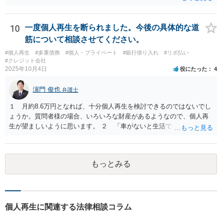
ないでしょうか。 リースバックだと家賃負担が増えると思いますが、
親がそれを払っていけるなら構わないと思います。 実際には、いろい
ろの事情を総合的に検討して方針を決めないといけないので、直接弁
10
一度個人再生を断られました。今後の具体的な道
護士と面談したうえで、債務整理を依頼してください。
筋について相談させてください。
#個人再生
#多重債務
#個人・プライベート
#銀行借り入れ
#リボ払い
#クレジット会社
2025年10月4日
役にたった
4
濵門 俊也
弁護士
１ 月約8.6万円となれば、十分個人再生を検討できるのではないでし
ょうか。質問者様の場合、いろいろな財産があるようなので、個人再
生が望ましいように思います。 ２ 「車がないと生活できない」とい
う事情がどこまで切実なのかということを裁判所や破産管財人に理解
してもらえるかという点にかかってきます。 ３ 先に回答したとお
り、第一次的には個人再生です。
もっとみる
個人再生に関連する法律相談コラム