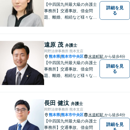
【中四国九州最大級の弁護士
詳細を見
事務所】交通事故、借金問
る
題、離婚、相続など様々な問
題について、「何度でも無
料」の相談を行っています！
まずはお気軽にご相談くださ
い！
遠原 茂
弁護士
岡野法律事務所 熊本支店
熊本県
熊本市中央区
水道町駅
から徒歩4分
|
【中四国九州最大級の弁護士
詳細を見
事務所】交通事故、借金問
る
題、離婚、相続など様々な問
題について、「何度でも無
料」の相談を行っています！
まずはお気軽にご相談くださ
い！
長田 健汰
弁護士
岡野法律事務所 熊本支店
熊本県
熊本市中央区
水道町駅
から徒歩4分
|
【中四国九州最大級の弁護士
詳細を見
事務所】交通事故、借金問
る