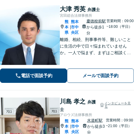
大津 秀英
弁護士
宮田総合法律事務所
慶徳校前駅
営業時間：09:00
熊
熊本
~18:00（平日）
本
市中
から徒歩1
|
県
央区
分
離婚、相続、刑事事件等、難しいこと
に生活の中で日々悩まれていません
か。一人で悩まず、まずはご相談くだ
さい。貴方の悩みを一緒に解決しま
す。貴方の悩みが法律で解決できる
か、解決できるとしてどういった解決
電話で面談予約
メールで面談予約
策があるかご提案します。
川島 孝之
弁護
インタビューを見
る
士
アロウズ法律事務所
水道町駅
営業時間：09:00
熊
熊本
~21:00（平日）
本
市中
から徒歩3
|
県
央区
分