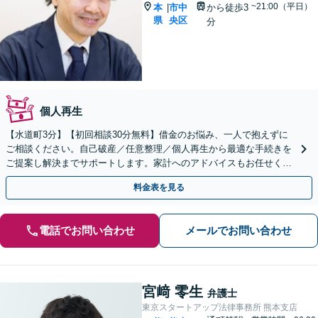
~21:00（平日）
本
市中
から徒歩3
|
県
央区
分
個人再生
【水道町3分】【初回相談30分無料】借金のお悩み、一人で抱えずに
ご相談ください。自己破産／任意整理／個人再生から最適な手続きを
ご提案し解決までサポートします。家計へのアドバイスもお任せくだ
さい。法人破産も弁護士がチームで対応【土日祝相談可】
料金表を見る
電話でお問い合わせ
メールでお問い合わせ
宮﨑 零生
弁護士
東京スタートアップ法律事務所 熊本支店