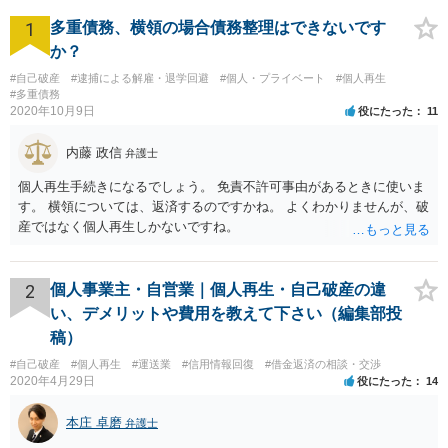
1
多重債務、横領の場合債務整理はできないです
か？
#自己破産
#逮捕による解雇・退学回避
#個人・プライベート
#個人再生
#多重債務
2020年10月9日
役にたった
11
内藤 政信
弁護士
個人再生手続きになるでしょう。 免責不許可事由があるときに使いま
す。 横領については、返済するのですかね。 よくわかりませんが、破
産ではなく個人再生しかないですね。
2
個人事業主・自営業｜個人再生・自己破産の違
い、デメリットや費用を教えて下さい（編集部投
稿）
#自己破産
#個人再生
#運送業
#信用情報回復
#借金返済の相談・交渉
2020年4月29日
役にたった
14
本庄 卓磨
弁護士