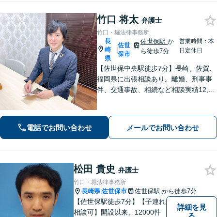
竹口 将太
弁護士
竹口・堀法律事務所
長
佐世保駅
か
営業時間：本
佐世
崎
|
日定休日
ら徒歩7分
保市
県
【佐世保中央駅徒歩7分】長崎、佐賀、
福岡県に出張相談あり。離婚、刑事事
件、交通事故、相続など相談実績12,00
0件以上、メール問合せも可能です。
【まちの法律家】ぜひ、お気軽にご相
談ください。
電話でお問い合わせ
メールでお問い合わせ
松田 貴史
弁護士
竹口・堀法律事務所
長崎県
佐世保市
佐世保駅
から徒歩7分
|
【佐世保駅徒歩7分】【子連れ
詳細を見
相談可】開設以来、12000件
る