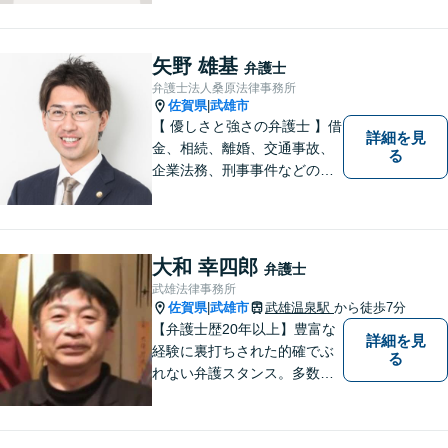
対応を心掛けています。リモ
ート相談／休日・夜間対応な
ど、相談しやすい環境完備◎
矢野 雄基
弁護士
地域の皆様のために活動する
弁護士法人桑原法律事務所
弁護士。【駐車場あり】
佐賀県
武雄市
|
【 優しさと強さの弁護士 】借
詳細を見
金、相続、離婚、交通事故、
る
企業法務、刑事事件などのご
相談を承っております。まず
はお気軽にご相談ください。
チーム体制による迅速で最適
なリーガルサービスを提供い
大和 幸四郎
弁護士
たします。
武雄法律事務所
佐賀県
武雄市
武雄温泉駅
から徒歩7分
|
【弁護士歴20年以上】豊富な
詳細を見
経験に裏打ちされた的確でぶ
る
れない弁護スタンス。多数の
著書・メディア出演あり。
【借金・債務整理】約2000件
の解決実績。【相続遺言】司