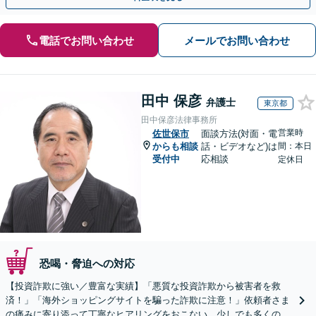
電話でお問い合わせ
メールでお問い合わせ
田中 保彦
弁護士
東京都
田中保彦法律事務所
営業時
佐世保市
面談方法(対面・電
からも相談
話・ビデオなど)は
間：本日
受付中
応相談
定休日
恐喝・脅迫への対応
【投資詐欺に強い／豊富な実績】「悪質な投資詐欺から被害者を救
済！」「海外ショッピングサイトを騙った詐欺に注意！」依頼者さま
の痛みに寄り添って丁寧なヒアリングをおこない、少しでも多くの返