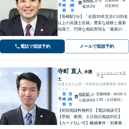
長
長
長崎駅
から
営業時間：本
崎
崎
|
日定休日
徒歩2分
県
市
【長崎駅2分】「全国39本支店の100名
以上の弁護士在籍」豊富な経験と最新
知識で、円滑な相続実現を「最新の法
改正にもキャッチアップ」保険会社と
交渉して賠償金アップに努めます。後
電話で面談予約
メールで面談予約
遺障害等級認定を一からサポート【夜
間・休日面談可】
寺町 直人
弁護
インタビューを見
る
士
弁護士法人山本・坪井綜合法律事務所 長崎オ
フィス
長
長
桜町駅
か
営業時間：08:00~2
崎
崎
|
1:00（土日祝日）
ら徒歩6分
県
市
【初回相談料無料】【電話相談可】
【早朝、夜間、土日祝日相談対応】
【カード払い可】離婚事件・刑事事