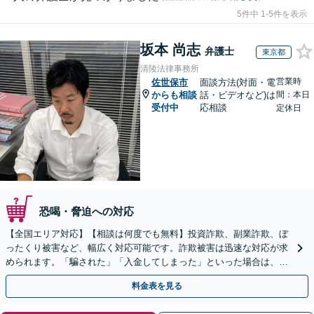
5件中 1-5件を表示
坂本 尚志
弁護士
東京都
清陵法律事務所
営業時
佐世保市
面談方法(対面・電
からも相談
話・ビデオなど)は
間：本日
受付中
応相談
定休日
恐喝・脅迫への対応
【全国エリア対応】【相談は何度でも無料】投資詐欺、副業詐欺、ぼ
ったくり被害など、幅広く対応可能です。詐欺被害は迅速な対応が求
められます。「騙された」「入金してしまった」といった場合は、お
早めにご相談ください。【電話・メール・WEB相談可】
料金表を見る