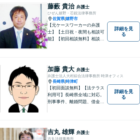
法書士などとも連携しワンス
藤藪 貴治
弁護士
トップで解決。難事件には他
ひぜん嬉野・芯鋭法律事務所
弁護士と協力も。元調停委
佐賀県
嬉野市
|
員。
【元ケースワーカーの弁護
詳細を見
士】【土日祝・夜間も相談可
る
能】【初回相談無料】相談者
さまの声にしっかり耳を傾
け、解決まで丁寧にサポート
します。相続／離婚・男女問
題／交通事故／債務整理／労
加藤 貴大
弁護士
働問題など幅広く対応可能で
弁護士法人大村綜合法律事務所 時津オフィス
す。
長崎県
時津町
|
【初回面談無料】【法テラス
詳細を見
利用可】長崎県全域に対応。
る
刑事事件、離婚問題、借金・
債務整理など。ご依頼者さま
のお悩み、そして心に寄り添
い丁寧にサポートいたしま
す。どんな些細なことでも構
吉丸 雄輝
弁護士
いません。お気軽にご相談く
吉丸法律事務所