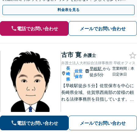
金が得られるよう尽力します！
料金表を見る
電話でお問い合わせ
メールでお問い合わせ
古市 寛
弁護士
弁護士法人大村綜合法律事務所 早岐オフィス
長
早岐駅
から
営業時間：本
佐世
崎
|
日定休日
徒歩5分
保市
県
【早岐駅徒歩５分】佐世保市を中心に
長崎県全域、佐賀県西南部の皆様の頼
れる法律事務所を目指しています。相
続・遺言、借金・債務整理、離婚・男
女問題等の身近な法律問題に注力して
います。早期解決には、早めのご相談
電話でお問い合わせ
メールでお問い合わせ
が肝要です。