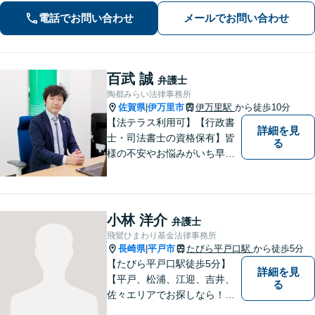
件・交通事故の専門弁護士があなたの
お悩みを解決いたします。一人で悩ま
電話でお問い合わせ
メールでお問い合わせ
ずに新たな一歩をわたしたちと。
百武 誠
弁護士
陶都みらい法律事務所
佐賀県
伊万里市
伊万里駅
から徒歩10分
|
【法テラス利用可】【行政書
詳細を見
士・司法書士の資格保有】皆
る
様の不安やお悩みがいち早く
解決できるよう、これまでの
司法書士、行政書士の経験を
活かし、誠心誠意サポートい
たします。また、依頼者様が
小林 洋介
弁護士
お悩みを話しやすい環境作り
飛鸞ひまわり基金法律事務所
を心がけております。
長崎県
平戸市
たびら平戸口駅
から徒歩5分
|
【たびら平戸口駅徒歩5分】
詳細を見
【平戸、松浦、江迎、吉井、
る
佐々エリアでお探しなら！】
少人数体制で、皆様に手厚い