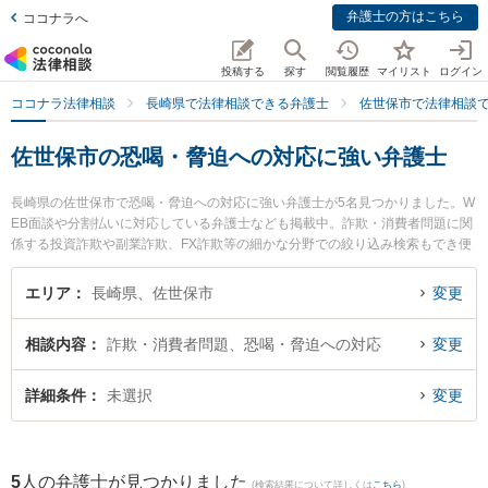
弁護士の方はこちら
ココナラへ
投稿する
探す
閲覧履歴
マイリスト
ログイン
ココナラ法律相談
長崎県で法律相談できる弁護士
佐世保市で法律相談
佐世保市の恐喝・脅迫への対応に強い弁護士
長崎県の佐世保市で恐喝・脅迫への対応に強い弁護士が5名見つかりました。W
EB面談や分割払いに対応している弁護士なども掲載中。詐欺・消費者問題に関
係する投資詐欺や副業詐欺、FX詐欺等の細かな分野での絞り込み検索もでき便
利です。特に弁護士法人大村綜合法律事務所 早岐オフィスの古市 寛弁護士や竹
口・堀法律事務所の竹口 将太弁護士、竹口・堀法律事務所の松田 貴史弁護士の
エリア
長崎県、佐世保市
変更
プロフィール情報や弁護士費用、強みなどが注目されています。『佐世保市で
土日や夜間に発生した恐喝・脅迫への対応のトラブルを今すぐに弁護士に相談
相談内容
詐欺・消費者問題、恐喝・脅迫への対応
変更
したい』『恐喝・脅迫への対応のトラブル解決の実績豊富な近くの弁護士を検
索したい』『初回相談無料で恐喝・脅迫への対応を法律相談できる佐世保市内
の弁護士に相談予約したい』などでお困りの相談者さんにおすすめです。
詳細条件
未選択
変更
5
人の弁護士が見つかりました
(検索結果について詳しくは
こちら
)