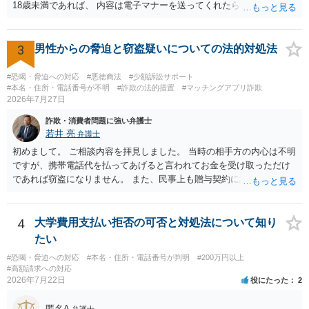
18歳未満であれば、 内容は電子マナーを送ってくれたら自慰行為など
の動画を要望通りに撮って送るよと言ったやりとりでした。 自分は動
画の尺は10分ほど、服を着たままで胸を触って欲しい、などの要望を
して、要求された金額(1000円程度)の電子マネーを送信してしまいま
3
男性からの脅迫と窃盗疑いについての法的対処法
した。 そこから、撮影するまで暇なので顔の雰囲気の写真を交換して
欲しい、住んでいる都道府県と区を教えてと言われたので教えたりと
#恐喝・脅迫への対応
#悪徳商法
#少額訴訟サポート
言ったやり取りをしていました。 というやりとりは、青少年条例違反
#本名・住所・電話番号が不明
#詐欺の法的措置
#マッチングアプリ詐欺
2026年7月27日
（わいせつ行為）の疑いがあります。18歳未満と知らなくても処罰可
能です。
詐欺・消費者問題に強い弁護士
若井 亮
弁護士
初めまして。 ご相談内容を拝見しました。 当時の相手方の内心は不明
ですが、携帯電話代を払ってあげると言われてお金を受け取っただけ
であれば窃盗になりません。 また、民事上も贈与契約に該当すると思
われるところ、返済の義務はありません。 これ以上のやり取りをせ
ず、可能であればブロックをするようにしてください。 ご不安であれ
ば、最寄りの警察署に相談をしても良いかもしれません。 以上、ご参
4
大学費用支払い拒否の可否と対処法について知り
考になれば幸いです。
たい
#恐喝・脅迫への対応
#本名・住所・電話番号が判明
#200万円以上
#高額請求への対応
2026年7月22日
役にたった
2
匿名A
弁護士