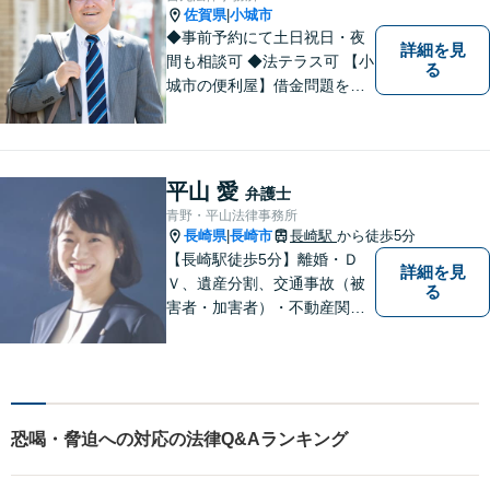
ださい【完全個室】
佐賀県
小城市
|
◆事前予約にて土日祝日・夜
詳細を見
間も相談可 ◆法テラス可 【小
る
城市の便利屋】借金問題を中
心に取り組んでおります。
平山 愛
弁護士
青野・平山法律事務所
長崎県
長崎市
長崎駅
から徒歩5分
|
【長崎駅徒歩5分】離婚・Ｄ
詳細を見
Ｖ、遺産分割、交通事故（被
る
害者・加害者）・不動産関連
の問題ならお一人で悩まずお
気軽にご相談ください。依頼
者様と共に全力で戦います。
恐喝・脅迫への対応の法律Q&Aランキング