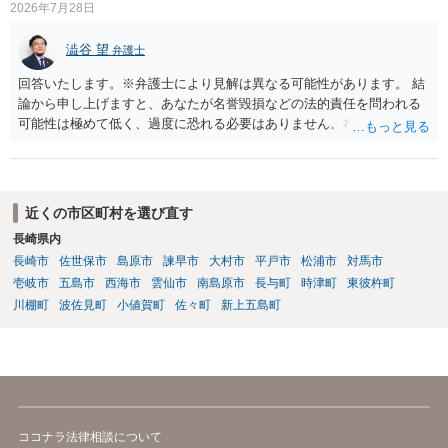
2026年7月28日
澁谷 望
弁護士
回答いたします。※弁護士により見解は異なる可能性があります。 結
論から申し上げますと、あなたが名誉毀損などの法的責任を問われる
可能性は極めて低く、過度に恐れる必要はありません。相手の行為こ
そが恐喝や脅迫にあたる悪質な手口です。相手がブロックしてきたの
は警察の介入を恐れて逃げた可能性が高いと考えられます。 今後の具
体的な対応は以下の通りです。 ・相手の要求は無視する（1対1のやり
取りで「詐欺か」と聞いただけで名誉毀損は成立しません） ・マイナ
近くの市区町村を選び直す
ンバー総合フリーダイヤルへ連絡し、カードの一時停止と再発行手続
長崎県内
きを行う ・万が一に備え、会社には「個人情報を悪用されたトラブル
長崎市
佐世保市
島原市
諫早市
大村市
平戸市
松浦市
対馬市
に巻き込まれた」と事前伝えておく すでに警察へ相談済みとのことで
すので、今後別のアカウントから連絡が来ても一切応じず、警察へ追
壱岐市
五島市
西海市
雲仙市
南島原市
長与町
時津町
東彼杵町
加の報告を行ってください。
川棚町
波佐見町
小値賀町
佐々町
新上五島町
ココナラ法律相談について