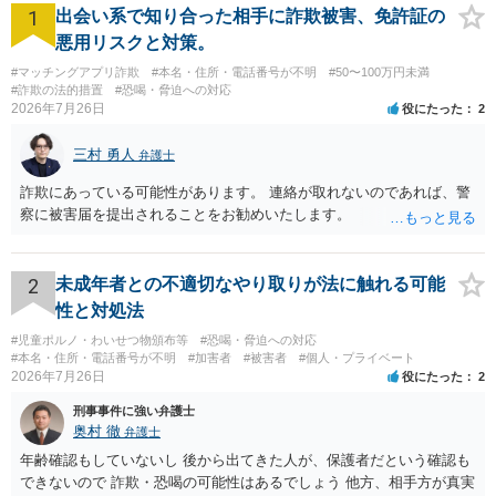
1
出会い系で知り合った相手に詐欺被害、免許証の
悪用リスクと対策。
#マッチングアプリ詐欺
#本名・住所・電話番号が不明
#50〜100万円未満
#詐欺の法的措置
#恐喝・脅迫への対応
2026年7月26日
役にたった
2
三村 勇人
弁護士
詐欺にあっている可能性があります。 連絡が取れないのであれば、警
察に被害届を提出されることをお勧めいたします。
2
未成年者との不適切なやり取りが法に触れる可能
性と対処法
#児童ポルノ・わいせつ物頒布等
#恐喝・脅迫への対応
#本名・住所・電話番号が不明
#加害者
#被害者
#個人・プライベート
2026年7月26日
役にたった
2
刑事事件に強い弁護士
奥村 徹
弁護士
年齢確認もしていないし 後から出てきた人が、保護者だという確認も
できないので 詐欺・恐喝の可能性はあるでしょう 他方、相手方が真実