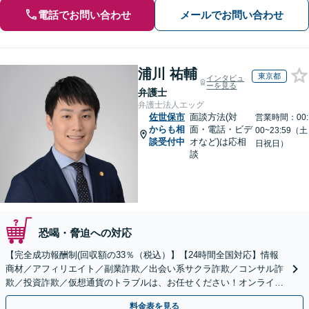
電話でお問い合わせ
メールでお問い合わせ
浦川 祐輔
東京都
インタビュ
ーを見る
弁護士
弁護士法人エッグ
佐世保市
面談方法(対
営業時間：00:
からも相
面・電話・ビデ
00~23:59（土
談受付中
オなど)は応相
日祝日）
談
恐喝・脅迫への対応
【完全成功報酬制(回収額の33％（税込）】【24時間全国対応】情報
商材／アフィリエイト／副業詐欺／出会い系サクラ詐欺／コンサル詐
欺／投資詐欺／仮想通貨のトラブルは、お任せください！オンライン
のみで解決も可能！
料金表を見る