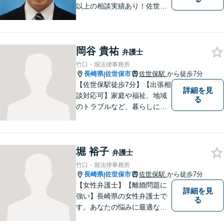
以上の相談実績あり！佐世保
市を中心に、長崎・佐賀県・
福岡の法律問題に取り組みま
す。離婚問題・交通事故問
岡谷 貴祐
題・企業法務等、お困りごと
弁護士
はなんでもご相談ください。
竹口・堀法律事務所
【他士業連携】
長崎県
佐世保市
佐世保駅
から徒歩7分
|
【佐世保駅徒歩7分】【出張相
詳細を見
談対応可】家庭や福祉、地域
る
のトラブルなど、暮らしに根
ざしたご相談を中心に取り組
んでいます。 安心してご相談
いただける存在を目指し、丁
堀 裕子
寧にお話を伺うことを大切に
弁護士
しています。
竹口・堀法律事務所
長崎県
佐世保市
佐世保駅
から徒歩7分
|
【女性弁護士】【離婚問題に
詳細を見
強い】長崎県の女性弁護士で
る
す。あなたの悩みに最適なリ
ーガルサービスを提供させて