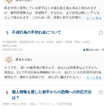
私立大学に進学している実子は１８歳を超え成人済みと思われます
が、裁判所実務上は「未成熟子」すなわち、まだ自活は難しい子ども
として扱われます。このため一応、実親に対する扶養料請求として法
律的には成り立つ可能性があります。 ただし、実子と同居する元配偶
者宛に養育費を支払っており、当該養育費は実子の進学費用の趣旨も
一部含まれています。また、私立大学進学について貴殿が了解したわ
5
不貞行為の手切れ金について
けではないという事情も存在します。 こうした場合には、支払を拒ん
だとしても学費の請求が裁判所によって強制される可能性は低いとい
#不倫慰謝料
#慰謝料請求したい側
#中絶
#裁判
#恐喝・脅迫への対応
えます。 以上整理したとおり、貴殿の事情を説明し支払えないと実子
#婚外の妊娠
2026年7月21日
役にたった
3
に伝えるのが良い対処法と思います。
匿名A
弁護士
そうです。 第一の被害者が奥さんで、あなたは加害者なんですから。
現在は、2人で不法行為を積極的にやった、あげくにその共同不法行為
者同士で、揉めてる状況です。 知らずに騙されたならともか
く・・・。 それでも経緯を考えれば多少は、その男よりは同情できる
というだけですから。
6
個人情報を渡した相手からの恐喝への対応方法
は？
#恐喝・脅迫への対応
#個人・プライベート
#10万円未満