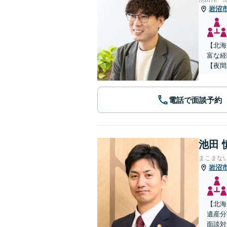
岩沼
【北海
富な経
【夜間
電話で面談予約
池田 
まこまな
岩沼
【北海
遺産分
面談対