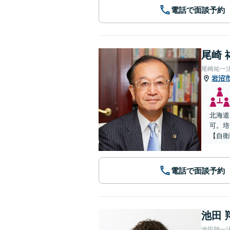
電話で面談予約
尾崎 
尾崎祐一
岩沼
北海道
可。培
【自衛
電話で面談予約
池田 
池田翔一