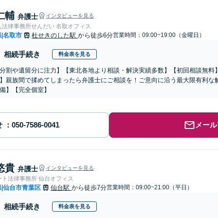
仁輔
弁護士
インタビューを見る
人法律事務所せんだい 名取オフィス
県
名取市
杜せきのした駅
から徒歩6分
営業時間：09:00~19:00（金曜日）
|
相続手続き
料金表を見る
分割や遺留分に注力】【東北各地より相談・解決実績多数】【初回相談無料
】親族間で揉めてしまったら弁護士にご相談を！ご意向に沿う最大限有利な
備】【完全個室】
せ
メール
悠貴
弁護士
インタビューを見る
ート法律事務所 仙台オフィス
県
仙台市青葉区
仙台駅
から徒歩7分
営業時間：09:00~21:00（平日）
|
相続手続き
料金表を見る