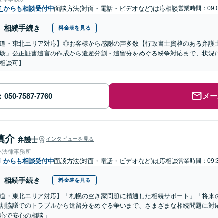
市
からも相談受付中
面談方法(対面・電話・ビデオなど)は応相談
営業時間：09:0
相続手続き
料金表を見る
道・東北エリア対応】◎お客様から感謝の声多数【行政書士資格のある弁護
験」公正証書遺言の作成から遺産分割・遺留分をめぐる紛争対応まで、状況
相談可】
メー
慎介
弁護士
インタビューを見る
い法律事務所
市
からも相談受付中
面談方法(対面・電話・ビデオなど)は応相談
営業時間：09:3
相続手続き
料金表を見る
道・東北エリア対応】「札幌の空き家問題に精通した相続サポート」「将来
割協議でのトラブルから遺留分をめぐる争いまで、さまざまな相続問題に対応
応で安心の相談」