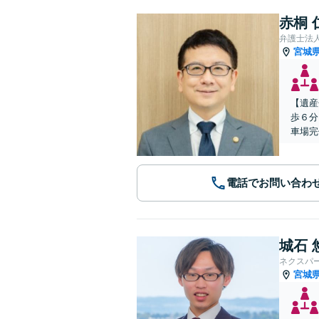
赤桐 
弁護士法
宮城
【遺産
歩６分
車場完
電話でお問い合わ
城石 
ネクスパ
宮城