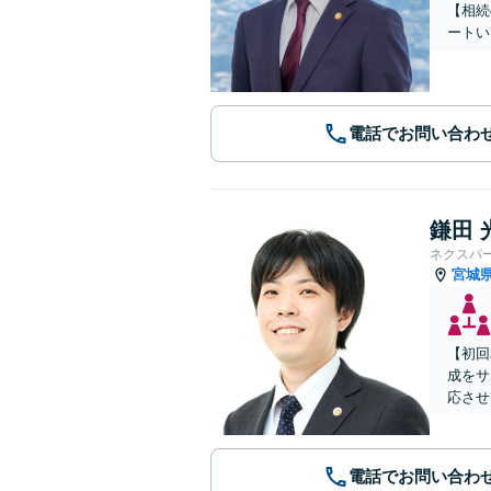
【相続
ートい
電話でお問い合わ
鎌田 
ネクスパ
宮城
【初回
成をサ
応させ
電話でお問い合わ