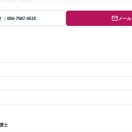
せ
メール
護士