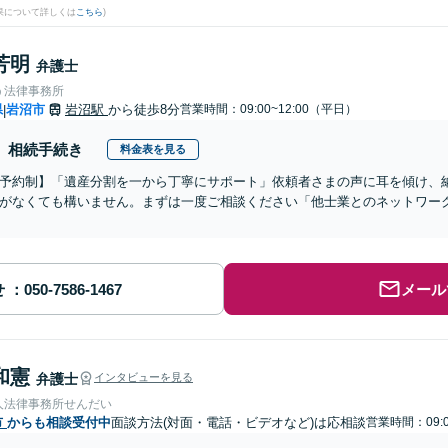
果について詳しくは
こちら
)
芳明
弁護士
う法律事務所
県
岩沼市
岩沼駅
から徒歩8分
営業時間：09:00~12:00（平日）
|
相続手続き
料金表を見る
予約制】「遺産分割を一から丁寧にサポート」依頼者さまの声に耳を傾け、
がなくても構いません。まずは一度ご相談ください「他士業とのネットワー
せ
メール
和憲
弁護士
インタビューを見る
人法律事務所せんだい
市
からも相談受付中
面談方法(対面・電話・ビデオなど)は応相談
営業時間：09:0