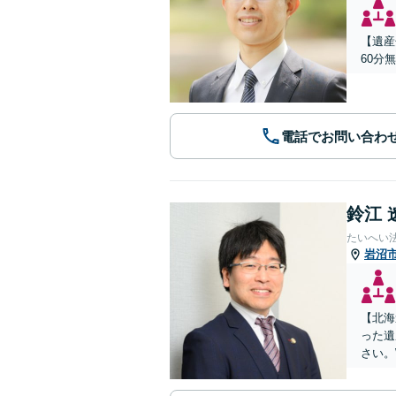
【遺産
60分
電話でお問い合わ
鈴江 
たいへい
岩沼
【北海
った遺
さい。