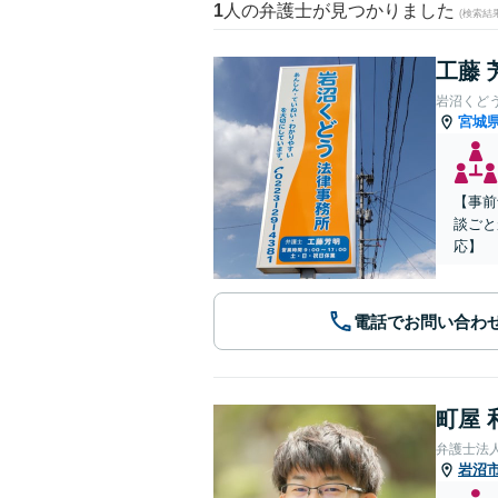
1
人の弁護士が見つかりました
(検索結
工藤 
岩沼くど
宮城
【事前
談ごと
応】
電話でお問い合わ
町屋 
弁護士法
岩沼