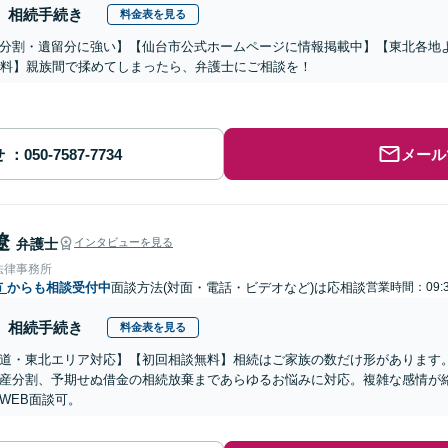
相続手続き
料金表を見る
分割・遺留分に強い】【仙台市公式ホームページに情報掲載中】【東北各地
無料】親族間で揉めてしまったら、弁護士にご相談を！
せ
メール
遼
弁護士
インタビューを見る
法律事務所
市
からも相談受付中
面談方法(対面・電話・ビデオなど)は応相談
営業時間：09:3
相続手続き
料金表を見る
道・東北エリア対応】【初回相談無料】相続はご家族の数だけ形があります
産分割、予期せぬ借金の相続放棄まであらゆるお悩みに対応。複雑な感情が
WEB面談可。