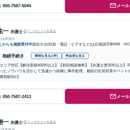
メール
祐一
弁護士
インタビューを見る
法律事務所
市
からも相談受付中
面談方法(対面・電話・ビデオなど)は応相談
営業時間：09:0
相続手続き
事例を見る(1件)
料金表を見る
エリア対応【解決実績400件以上】【初回相談無料】【弁護士歴35年以上】
ったノウハウを活かして迅速かつ的確に事件処理。相続の生前対策やペット
隊前駅8分】
メール
翔一
弁護士
インタビューを見る
法律事務所