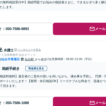
の無料相談受付中】相続問題でお悩みの相談者さまに、できるかぎり多く解
たします。
せ
メール
光
弁護士
インタビューを見る
ート法律事務所 仙台オフィス
県
仙台市青葉区
仙台駅
から徒歩7分
営業時間：09:00~21:00（平日）
|
相続手続き
料金表を見る
相談料無料】遺言者のご意向や想いを伺いながら、揉め事を予防し、円満・
ポートいたします！【夜間・休日相談OK】リーズナブルな料金で、迅速か
て頂きます。
せ
メール