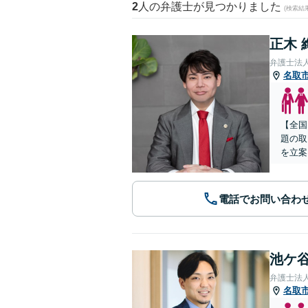
2
人の弁護士が見つかりました
(検索結
正木 
弁護士法
名取
【全国
題の取
を立案
電話でお問い合わ
池ケ谷
弁護士法
名取