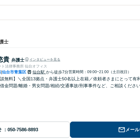
護士
悠貴
弁護士
インタビューを見る
ート法律事務所 仙台オフィス
県
仙台市青葉区
仙台駅
から徒歩7分
営業時間：09:00~21:00（土日祝日）
|
談無料】＼全国13拠点・弁護士50名以上在籍／依頼者さまにとって有
借金問題/離婚・男女問題/相続/交通事故/刑事事件など、ご相談くださ
せ
メール