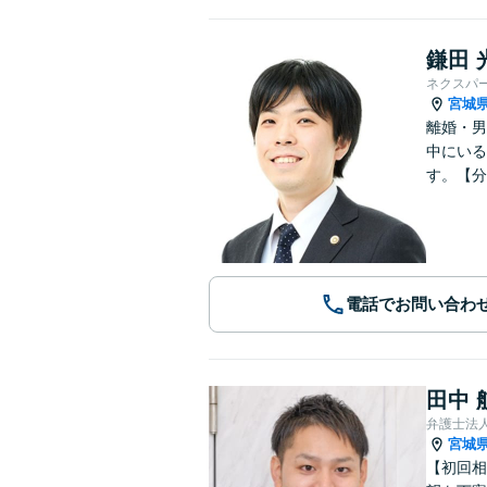
鎌田 
ネクスパ
宮城
離婚・男
中にいる
す。【分
電話でお問い合わ
田中 
弁護士法
宮城
【初回相