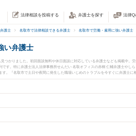
法律相談を投稿する
弁護士を探す
法律Q
弁護士
名取市で法律相談できる弁護士
名取市で労働・雇用に強い弁護士
強い弁護士
名見つかりました。初回面談無料や休日面談に対応している弁護士なども掲載中。
利です。特に弁護士法人法律事務所せんだい 名取オフィスの赤桐 仁輔弁護士やしら
ます。『名取市で土日や夜間に発生した職場いじめのトラブルを今すぐに弁護士に
無料で職場いじめを法律相談できる名取市内の弁護士に相談予約したい』などでお