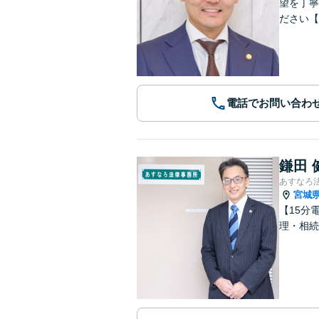
望を丁寧
ださい【
電話でお問い合わ
鎌田 
あすなろ
宮城
【15分
理・相続