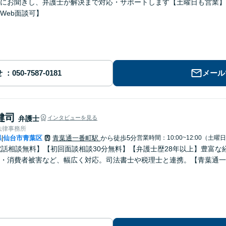
にお聞きし、弁護士が解決まで対応・サポートします【土曜日も営業】
Web面談可】
せ
メール
健司
弁護士
インタビューを見る
法律事務所
県
仙台市青葉区
青葉通一番町駅
から徒歩5分
営業時間：10:00~12:00（土曜
|
電話相談無料】【初回面談相談30分無料】【弁護士歴28年以上】豊富
・消費者被害など、幅広く対応。司法書士や税理士と連携。【青葉通一