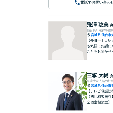
電話でお問い合わ
飛澤 聡美
仙台長町法律事務
宮城県
仙台市
|
【長町一丁目駅
も気軽にお話に
ことをお聞かせ
三塚 大輔
弁護士法人結の杜
宮城県
仙台市
|
【テレビ電話法
【初回相談無料
全個室相談室】