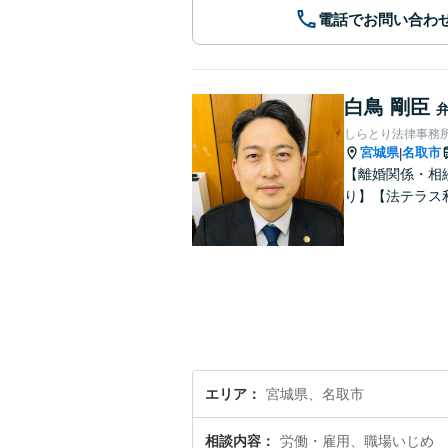
電話でお問い合わ
白鳥 剛臣
しらとり法律事務
宮城県
名取市
|
【離婚関係・相
り】【法テラス
エリア
宮城県、名取市
相談内容
労働・雇用、職場いじめ