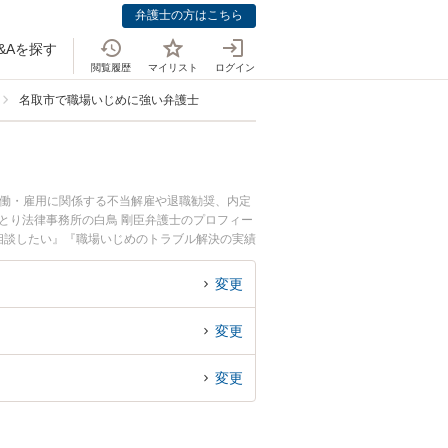
弁護士の方はこちら
&Aを探す
閲覧履歴
マイリスト
ログイン
名取市で職場いじめに強い弁護士
労働・雇用に関係する不当解雇や退職勧奨、内定
とり法律事務所の白鳥 剛臣弁護士のプロフィー
相談したい』『職場いじめのトラブル解決の実績
困りの相談者さんにおすすめです。
変更
変更
変更