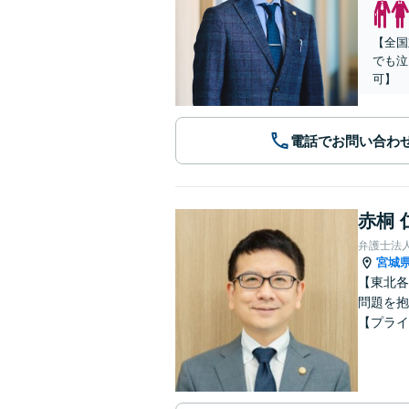
【全国
でも泣
可】
電話でお問い合わ
赤桐 
弁護士法
宮城
【東北各
問題を抱
【プライ