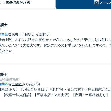
せ
メール
弁護士
所
太白区
長町一丁目駅
から徒歩1分
徒歩1分】まずはお話をお聞かせください、あなたの「安心」をお探し
来ていただいて大丈夫です。解決のためのお手伝いをいたしますので、
ください。
弁護士
総合法律事務所
青葉区
五橋駅
から徒歩2分
律相談あり】【JR仙台駅西口より徒歩7分・仙台市営地下鉄五橋駅北4
】【税理士法人併設】【五橋本店・東京支店】【夜間・土曜相談あり】