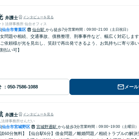
光
弁護士
インタビューを見る
ート法律事務所 仙台オフィス
県
仙台市青葉区
仙台駅
から徒歩7分
営業時間：09:00~21:00（土日祝日）
|
女問題や相続、交通事故、債務整理、刑事事件など、幅広く対応します
ご依頼様が光を見出し、笑顔で再出発できるよう、お気持ちに寄り添い
割払い可】
せ
メール
航
弁護士
インタビューを見る
人法律事務所せんだい
県
仙台市宮城野区
宮城野通駅
から徒歩3分
営業時間：09:00~19:00（土曜日）
|
談60分無料】【仙台駅6分】借金問題／離婚問題／相続トラブルの解