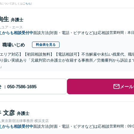
果について詳しくは
こちら
)
絢生
弁護士
人ユア・エース
市
からも相談受付中
面談方法(対面・電話・ビデオなど)は応相談
営業時間：本
職場いじめ
料金表を見る
エリア対応】【初回相談無料】【電話相談可】不当解雇や未払い残業代、職
り扱い実績あり「元裁判官の弁護士が在籍する事務所／労働審判から訴訟ま
」
せ
メール
 文彦
弁護士
人東京新宿法律事務所 横浜支店
市
からも相談受付中
面談方法(対面・電話・ビデオなど)は応相談
営業時間：09:0