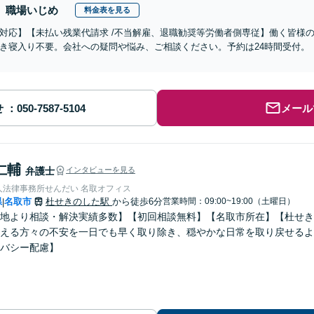
職場いじめ
料金表を見る
対応】【未払い残業代請求 /不当解雇、退職勧奨等労働者側専従】働く皆様
き寝入り不要。会社への疑問や悩み、ご相談ください。予約は24時間受付。
せ
メール
仁輔
弁護士
インタビューを見る
人法律事務所せんだい 名取オフィス
県
名取市
杜せきのした駅
から徒歩6分
営業時間：09:00~19:00（土曜日）
|
地より相談・解決実績多数】【初回相談無料】【名取市所在】【杜せき
える方々の不安を一日でも早く取り除き、穏やかな日常を取り戻せるよ
バシー配慮】