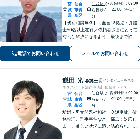
仙台駅
か
営業時間：09:00
宮
仙台
~21:00（平日）
城
市青
ら徒歩7
|
県
葉区
分
【初回相談無料】＼全国13拠点・弁護
士50名以上在籍／依頼者さまにとって
有利な解決になるよう、最後まで諦め
ずに闘います！借金問題/離婚・男女問
題/相続/交通事故/刑事事件など、ご相
電話でお問い合わせ
メールでお問い合わせ
談ください【夜間・休日対応】
鎌田 光
弁護士
インタビューを見る
ネクスパート法律事務所 仙台オフィス
仙台駅
か
営業時間：09:00
宮
仙台
~21:00（平日）
城
市青
ら徒歩7
|
県
葉区
分
離婚・男女問題や相続、交通事故、債
務整理、刑事事件など、幅広く対応し
ます。厳しい状況に追い詰められ、ご
不安の中にいるご依頼様が光を見出
し、笑顔で再出発できるよう、お気持