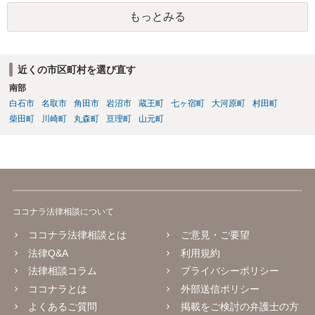
もっとみる
近くの市区町村を選び直す
南部
白石市
名取市
角田市
岩沼市
蔵王町
七ヶ宿町
大河原町
村田町
柴田町
川崎町
丸森町
亘理町
山元町
ココナラ法律相談について
ココナラ法律相談とは
ご意見・ご要望
法律Q&A
利用規約
法律相談コラム
プライバシーポリシー
ココナラとは
外部送信ポリシー
よくあるご質問
掲載をご検討の弁護士の方