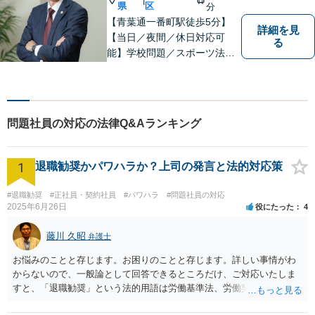
県
区
分
【青葉通一番町駅徒歩5分】
詳細を見
【当日／夜間／休日対応可
る
能】学校問題／スポーツ法務
／交通事故／離婚・男女問題
／消費者被害／債務整理／相
続／刑事事件など幅広く対
応。悩みを抱えた方が気軽に
問題社員の対応の法律Q&Aランキング
相談できるように、親しみや
すい雰囲気作りを心掛けてお
ります。
1
退職勧奨かパワハラか？上司の発言と法的対応策
#退職勧奨
#正社員・契約社員
#パワハラ
#問題社員の対応
2025年6月26日
役にたった
4
藤川 久昭
弁護士
お悩みのことと存じます。お困りのことと存じます。詳しい事情がわ
からないので、一般論として回答できるところだけ、ご対応いたしま
すと、「退職勧奨」という法的用語は労働基準法、労働契約法上は存
在しないのです。法的に違法な退職勧奨・強要といえるためには、退