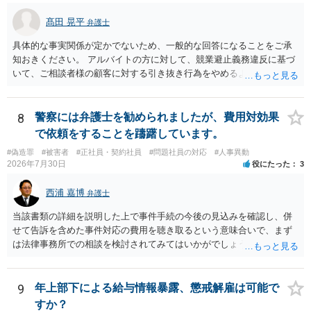
う。
髙田 晃平
弁護士
具体的な事実関係が定かでないため、一般的な回答になることをご承
知おきください。 アルバイトの方に対して、競業避止義務違反に基づ
いて、ご相談者様の顧客に対する引き抜き行為をやめるように求める
ことや損害賠償請求を行うことが考えられます。 同じ駅のエリアにお
いてネイルサロンを開業していることや、同意なく顧客の電話番号やL
INEアカウント、メールアドレス等を持ち出して勧誘をしていることに
8
警察には弁護士を勧められましたが、費用対効果
ついては、競業避止義務に違反しているものと考えられます。 もっと
で依頼をすることを躊躇しています。
も、正式には退職していないものの、出社もしていないということで
#偽造罪
#被害者
#正社員・契約社員
#問題社員の対応
#人事異動
すと、在職中か退職扱いとなるかで争いになり、競業避止義務条項の
2026年7月30日
役にたった
3
有効性が問題になるところであり、損害賠償請求を行うにしても損害
の主張・立証が容易ではないため、労働法を扱う弁護士にご相談され
西浦 嘉博
弁護士
るのがよいと思われます。
当該書類の詳細を説明した上で事件手続の今後の見込みを確認し、併
せて告訴を含めた事件対応の費用を聴き取るという意味合いで、まず
は法律事務所での相談を検討されてみてはいかがでしょうか。 上記、
ご参考ください。
9
年上部下による給与情報暴露、懲戒解雇は可能で
すか？