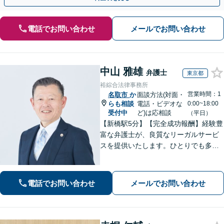
電話でお問い合わせ
メールでお問い合わせ
中山 雅雄
弁護士
東京都
裕綜合法律事務所
営業時間：1
名取市
か
面談方法(対面・
らも相談
電話・ビデオな
0:00~18:00
受付中
ど)は応相談
（平日）
【新橋駅5分】【完全成功報酬】経験豊
富な弁護士が、良質なリーガルサービ
スを提供いたします。ひとりでも多く
の方が笑顔で未来を歩めるよう、丁寧
にアドバイス・サポートをいたしま
す。お困りの際は、ぜひご相談くださ
電話でお問い合わせ
メールでお問い合わせ
い。【弁護士歴20年以上】