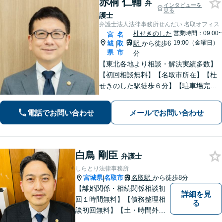
赤桐 仁輔
弁
インタビューを
見る
護士
弁護士法人法律事務所せんだい 名取オフィス
杜せきのした
営業時間：09:00~
宮
名
19:00（金曜日）
城
取
駅
から徒歩6
|
県
市
分
【東北各地より相談・解決実績多数】
【初回相談無料】【名取市所在】【杜
せきのした駅徒歩６分】【駐車場完
備】法律問題を抱える方々の不安を一
日でも早く取り除き、穏やかな日常を
電話でお問い合わせ
メールでお問い合わせ
取り戻せるよう尽力いたします。【完
全個室・防音】【プライバシー配慮】
白鳥 剛臣
弁護士
しらとり法律事務所
宮城県
名取市
名取駅
から徒歩8分
|
【離婚関係・相続関係相談初
詳細を見
回１時間無料】【債務整理相
る
談初回無料】【土・時間外応
相談】【駐車場あり】【法テ