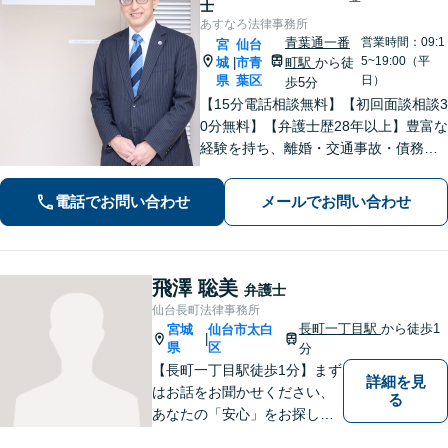
士
あすなろ法律事務所
青葉通一番
営業時間：09:1
宮
仙台
5~19:00（平
城
市青
町駅
から徒
|
県
葉区
日）
歩5分
【15分電話相談無料】【初回面談相談3
0分無料】【弁護士歴28年以上】豊富な
経験を持ち、離婚・交通事故・債務整
理・相続・消費者被害など、幅広く対
応。司法書士や税理士と連携。【青葉
電話でお問い合わせ
メールでお問い合わせ
通一番町駅5分】
飛澤 聡美
弁護士
仙台長町法律事務所
長町一丁目駅
から徒歩1
宮城
仙台市太白
|
県
区
分
【長町一丁目駅徒歩1分】まず
詳細を見
はお話をお聞かせください、
る
あなたの「安心」をお探しし
ます。些細なことでも気軽に