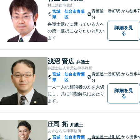
力」をフルに用いて、真の救
村上法律事務所
済を目指します。【分割払い
青葉通一番町駅
から徒歩7
宮城
仙台市青葉
|
可】
県
区
分
弁護士選びに迷っている方へ
詳細を見
の第一選択になりたいと思い
る
ます
浅沼 賢広
弁護士
弁護士法人青葉法律事務所
青葉通一番町駅
から徒歩4
宮城
仙台市青葉
|
県
区
分
一人一人の相談者の方を大切
詳細を見
にし、共に問題解決にあたり
る
ます。
庄司 拓
弁護士
あすなろ法律事務所
青葉通一番町駅
から徒歩5
宮城
仙台市青葉
|