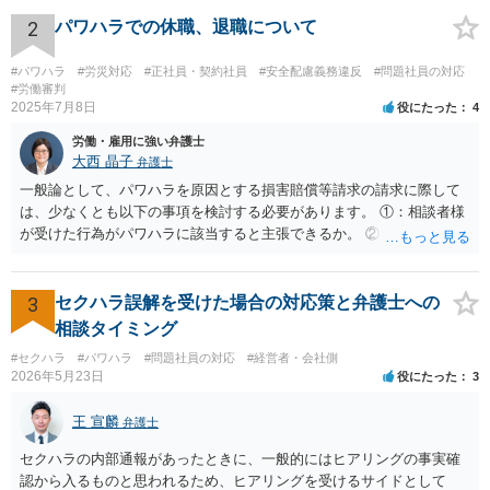
職を求めただけではなく、本人が退職を明確に拒否しているにもかか
わらず、その後でも執拗に退職を強く求めることです。 職場のパワー
2
パワハラでの休職、退職について
ハラスメントとは、同じ職場で働く者に対し、職務上の地位や人間関
係などの職場内の優位性を背景に、業務の適正な範囲を超えて、精神
#パワハラ
#労災対応
#正社員・契約社員
#安全配慮義務違反
#問題社員の対応
的・身体的苦痛を与える又は職場環境を悪化させる行為をいいます。
#労働審判
2025年7月8日
役にたった
4
パワハラの事案は、証拠などをもとにしながら、直接具体的なお話を
お伺いして、法的に正確に分析する必要があります。本件の言動が、
労働・雇用に強い弁護士
これらに該当するかどうか、証拠に基づいて、子細な分析と慎重な対
大西 晶子
弁護士
応が必要です。客観的証拠が不可欠です。 法的に正確に分析されたい
一般論として、パワハラを原因とする損害賠償等請求の請求に際して
場合には、労務管理と労働法に精通し、上記に関連した法理等にも通
は、少なくとも以下の事項を検討する必要があります。 ①：相談者様
じた弁護士等に相談し、証拠をもとにしながら具体的な話をなさった
が受けた行為がパワハラに該当すると主張できるか。 ②：会社が、当
上で、今後の対応を検討するべきです。良い解決になりますよう祈念
該パワハラ行為を認識していたにもかかわらず、適切な対策を怠った
しております。
と主張できるか。 ③：当該パワハラ行為のせいで相談者様が適応障害
を患ったと主張できるか。 ④：①②③の主張を裏付ける証拠がどの程
3
セクハラ誤解を受けた場合の対応策と弁護士への
度充実しているか。 ⑤：未払残業代等、会社に対して他に請求できそ
相談タイミング
うなものはあるか。 ①～③により、パワハラ行為をした本人/会社の両
#セクハラ
#パワハラ
#問題社員の対応
#経営者・会社側
方に対して損害賠償等を請求できるか否かが変わってきます。 ④によ
2026年5月23日
役にたった
3
り、交渉のみで妥協べきか、訴訟も見据えて徹底的に責任追求できそ
うかを検討することになります。 また、会社に対して他に請求できそ
王 宣麟
弁護士
うなものがあれば（⑤）、パワハラの証拠が多少不足していたとして
も、併せて請求することによって、解決金の増額事由として扱うこと
セクハラの内部通報があったときに、一般的にはヒアリングの事実確
を検討する余地があります。 具体的なご事情が分からないため、抽象
認から入るものと思われるため、ヒアリングを受けるサイドとして