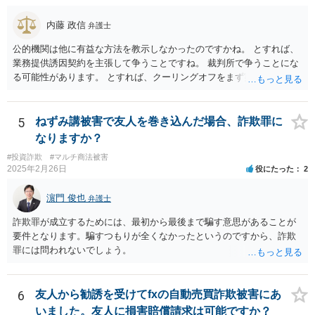
あるものによる被害について、過失相殺をすることは、極力避けるべ
きである。・・・過失相殺は、当事者間の公平を図るため、損害賠償
内藤 政信
弁護士
の額を定めるに当たって、被害者の過失を考慮する制度であるとこ
ろ、第１審被告らの不法行為は、故意による違法な詐欺行為であっ
公的機関は他に有益な方法を教示しなかったのですかね。 とすれば、
て、このような場合に、被害者である第１審原告らの損害額を減額す
業務提供誘因契約を主張して争うことですね。 裁判所で争うことにな
ることは、加害者である第１審被告らに対し、故意に違法な手段で取
る可能性があります。 とすれば、クーリングオフをまず実行すること
得した利得を許容する結果になって相当でない。」と判示した。。 投
です。
資詐欺（ポンジスキーム）等の事例においては、相手方が故意に騙し
た事案であれば、過失相殺の主張は封じられることになります。
5
ねずみ講被害で友人を巻き込んだ場合、詐欺罪に
なりますか？
#投資詐欺
#マルチ商法被害
2025年2月26日
役にたった
2
濵門 俊也
弁護士
詐欺罪が成立するためには、最初から最後まで騙す意思があることが
要件となります。騙すつもりが全くなかったというのですから、詐欺
罪には問われないでしょう。
6
友人から勧誘を受けてfxの自動売買詐欺被害にあ
いました。友人に損害賠償請求は可能ですか？