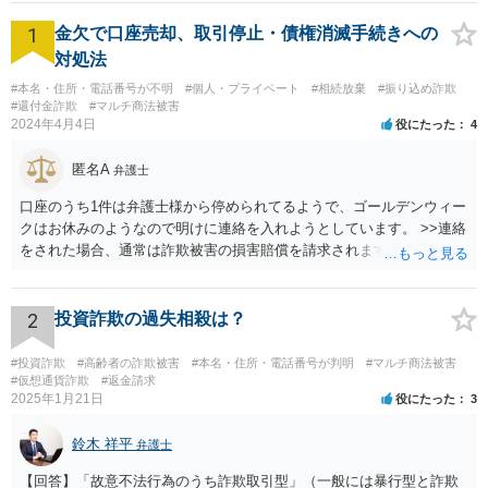
ださい。
1
金欠で口座売却、取引停止・債権消滅手続きへの
対処法
#本名・住所・電話番号が不明
#個人・プライベート
#相続放棄
#振り込め詐欺
#還付金詐欺
#マルチ商法被害
2024年4月4日
役にたった
4
匿名A
弁護士
口座のうち1件は弁護士様から停められてるようで、ゴールデンウィー
クはお休みのようなので明けに連絡を入れようとしています。 >>連絡
をされた場合、通常は詐欺被害の損害賠償を請求されますのでご留意
ください。
2
投資詐欺の過失相殺は？
#投資詐欺
#高齢者の詐欺被害
#本名・住所・電話番号が判明
#マルチ商法被害
#仮想通貨詐欺
#返金請求
2025年1月21日
役にたった
3
鈴木 祥平
弁護士
【回答】「故意不法行為のうち詐欺取引型」（一般には暴行型と詐欺