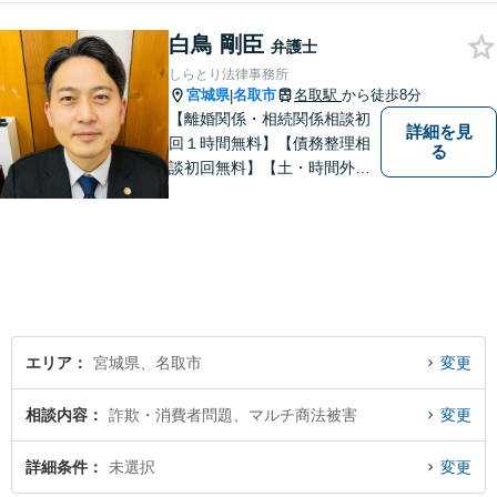
白鳥 剛臣
弁護士
しらとり法律事務所
宮城県
名取市
名取駅
から徒歩8分
|
【離婚関係・相続関係相談初
詳細を見
回１時間無料】【債務整理相
る
談初回無料】【土・時間外応
相談】【駐車場あり】【法テ
ラス利用可】 かかりつけの
弁護士を見つけておきません
か？
エリア
宮城県、名取市
変更
相談内容
詐欺・消費者問題、マルチ商法被害
変更
詳細条件
未選択
変更