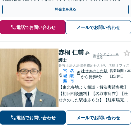
金が得られるよう尽力します！
料金表を見る
電話でお問い合わせ
メールでお問い合わせ
赤桐 仁輔
弁
インタビューを
見る
護士
弁護士法人法律事務所せんだい 名取オフィス
宮
名
杜せきのした駅
営業時間：本
城
取
|
日定休日
から徒歩6分
県
市
【東北各地より相談・解決実績多数】
【初回相談無料】【名取市所在】【杜
せきのした駅徒歩６分】【駐車場完
備】法律問題を抱える方々の不安を一
日でも早く取り除き、穏やかな日常を
電話でお問い合わせ
メールでお問い合わせ
取り戻せるよう尽力いたします。【完
全個室・防音】【プライバシー配慮】