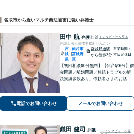
名取市から近いマルチ商法被害に強い弁護士
田中 航
弁護士
インタビューを見る
弁護士法人法律事務所せんだい
宮
仙台市
宮城野通駅
営業時間：
城
宮城野
|
本日定休日
から徒歩3分
県
区
【初回相談60分無料】【仙台駅6分】借
金問題／離婚問題／相続トラブルの解
決実績多数あり。依頼者さまのお話や
ご要望を丁寧にお聞きし、弁護士が解
決まで対応・サポートします【土曜日
も営業】交通事故や刑事事件のご相談
電話でお問い合わせ
メールでお問い合わせ
もお任せください【Web面談可】
鎌田 健司
弁護
インタビューを見