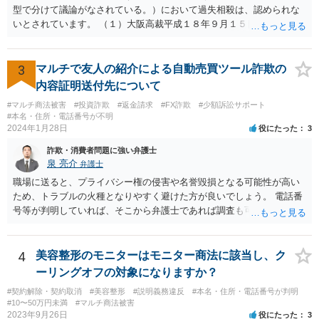
型で分けて議論がなされている。）において過失相殺は、認められな
いとされています。 （１）大阪高裁平成１８年９月１５日裁判例 裁判
所は、「故意ある不法行為に対する過失相殺の適否」について「過失
相殺は、本来文字通り過失のある当事者同士の損害の公平な分担調整
のための法制度であり、元来故意の不法行為の場合にはなじまないも
3
マルチで友人の紹介による自動売買ツール詐欺の
のというべきである。なぜなら、故意の不法行為は、加害者が悪意を
内容証明送付先について
もって一方的に被害者に対して仕掛けるものであり、根本的に被害者
#マルチ商法被害
#投資詐欺
#返金請求
#FX詐欺
#少額訴訟サポート
に生じた痛みをともに分け合うための基盤を欠く上、取引的不法行為
#本名・住所・電話番号が不明
における加害者の故意は、通常、被害者の落ち度或いは弱み、不意、
2024年1月28日
役にたった
3
不用意、不注意、未熟、無能、無知、愚昧等に対して向けられ、それ
詐欺・消費者問題に強い弁護士
らにつけ込むものであるから、被害者が加害者の思惑どおりに落ち度
泉 亮介
弁護士
等を示したからといって、これをもって被害者の過失と評価し、被害
者の加害者に対する損害賠償から被害者の落ち度等相当分を減額する
職場に送ると、プライバシー権の侵害や名誉毀損となる可能性が高い
ことにすれば必ず不法行為の成果をその分確保することができること
ため、トラブルの火種となりやすく避けた方が良いでしょう。 電話番
になるが、そのような事態を容認することは、結果として、不法行為
号等が判明していれば、そこから弁護士であれば調査も可能です。
のやり得を保証するに等しく、故意の不法行為を助長、支援、奨励す
るにも似て、明らかに正義と法の精神に反するからである。したがっ
て、故意の不法行為の場合、特段の事情がない限り、被害者の落ち度
4
美容整形のモニターはモニター商法に該当し、ク
等を過失と評価して損害額の減額事由とすることは許されない。」と
ーリングオフの対象になりますか？
判示した。 （２）東京高等裁判所平成３０年５月２３日裁判例 裁判所
#契約解除・契約取消
#美容整形
#説明義務違反
#本名・住所・電話番号が判明
は、「故意ある不法行為（詐欺行為）に対する過失相殺の適用」につ
#10〜50万円未満
#マルチ商法被害
いて「本件のような故意による不法行為であって犯罪成立可能性すら
2023年9月26日
役にたった
3