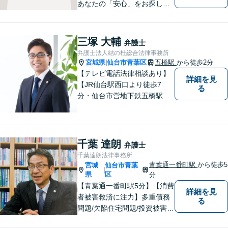
あなたの「安心」をお探しし
ます。些細なことでも気軽に
お話に来ていただいて大丈夫
です。解決のためのお手伝い
三塚 大輔
弁護士
をいたしますので、悩んでい
弁護士法人結の杜総合法律事務所
らっしゃることをお聞かせく
宮城県
仙台市青葉区
五橋駅
から徒歩2分
|
ださい。
【テレビ電話法律相談あり】
詳細を見
【JR仙台駅西口より徒歩7
る
分・仙台市営地下鉄五橋駅北4
出口より徒歩２分】 【初回相
談無料】【税理士法人併設】
【五橋本店・東京支店】【夜
間・土曜相談あり】【明るく
千葉 達朗
弁護士
キレイな完全個室相談室】
千葉達朗法律事務所
青葉通一番町駅
から徒歩5
宮城
仙台市青葉
|
県
区
分
【青葉通一番町駅5分】【消費
詳細を見
者被害救済に注力】多重債務
る
問題/欠陥住宅問題/投資被害問
題などにお困りの方は是非ご