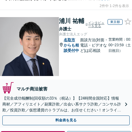
2件中 1-2件を表示
浦川 祐輔
東京都
インタビュ
ーを見る
弁護士
弁護士法人エッグ
営業時間：00:
名取市
面談方法(対面・
からも相
電話・ビデオな
00~23:59（土
談受付中
ど)は応相談
日祝日）
マルチ商法被害
【完全成功報酬制(回収額の33％（税込）】【24時間全国対応】情報
商材／アフィリエイト／副業詐欺／出会い系サクラ詐欺／コンサル詐
欺／投資詐欺／仮想通貨のトラブルは、お任せください！オンライン
のみで解決も可能！
料金表を見る