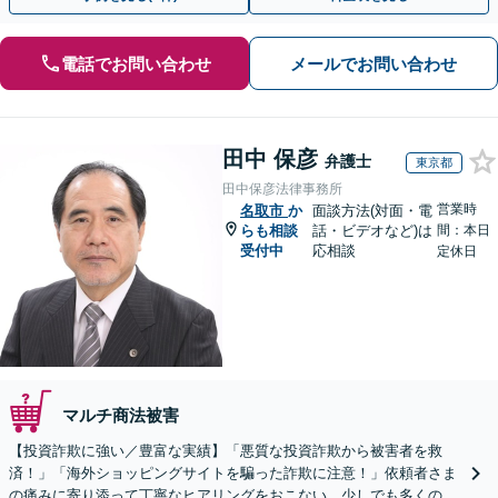
電話でお問い合わせ
メールでお問い合わせ
田中 保彦
弁護士
東京都
田中保彦法律事務所
営業時
名取市
か
面談方法(対面・電
らも相談
話・ビデオなど)は
間：本日
受付中
応相談
定休日
マルチ商法被害
【投資詐欺に強い／豊富な実績】「悪質な投資詐欺から被害者を救
済！」「海外ショッピングサイトを騙った詐欺に注意！」依頼者さま
の痛みに寄り添って丁寧なヒアリングをおこない、少しでも多くの返