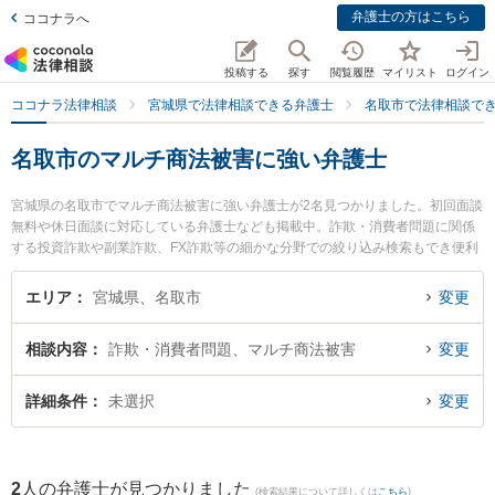
弁護士の方はこちら
ココナラへ
投稿する
探す
閲覧履歴
マイリスト
ログイン
ココナラ法律相談
宮城県で法律相談できる弁護士
名取市で法律相談で
名取市のマルチ商法被害に強い弁護士
宮城県の名取市でマルチ商法被害に強い弁護士が2名見つかりました。初回面談
無料や休日面談に対応している弁護士なども掲載中。詐欺・消費者問題に関係
する投資詐欺や副業詐欺、FX詐欺等の細かな分野での絞り込み検索もでき便利
です。特に弁護士法人法律事務所せんだい 名取オフィスの赤桐 仁輔弁護士やし
らとり法律事務所の白鳥 剛臣弁護士のプロフィール情報や弁護士費用、強みな
エリア
宮城県、名取市
変更
どが注目されています。『名取市で土日や夜間に発生したマルチ商法被害のト
ラブルを今すぐに弁護士に相談したい』『マルチ商法被害のトラブル解決の実
相談内容
詐欺・消費者問題、マルチ商法被害
変更
績豊富な近くの弁護士を検索したい』『初回相談無料でマルチ商法被害を法律
相談できる名取市内の弁護士に相談予約したい』などでお困りの相談者さんに
おすすめです。
詳細条件
未選択
変更
2
人の弁護士が見つかりました
(検索結果について詳しくは
こちら
)