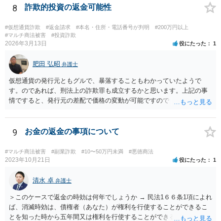
8
詐欺的投資の返金可能性
#仮想通貨詐欺
#返金請求
#本名・住所・電話番号が判明
#200万円以上
#マルチ商法被害
#投資詐欺
2026年3月13日
役にたった
1
肥田 弘昭
弁護士
仮想通貨の発行元ともグルで、暴落することもわかっていたようで
す。のであれば、刑法上の詐欺罪も成立するかと思います。上記の事
情ですると、発行元の差配で価格の変動が可能ですので「投資」では
なく詐欺の手段として評価できる可能性があります。金銭を交付した
行為については、不法行為に基づく損害賠償、不当利得返還請求など
が考えられます。知人やファンドリーダーを共同不法行為者として、
9
お金の返金の事項について
損害賠償請求することが考えられます。ご参考にしてください。
#マルチ商法被害
#副業詐欺
#10〜50万円未満
#悪徳商法
2023年10月21日
役にたった
1
清水 卓
弁護士
＞このケースで返金の時効は何年でしょうか → 民法1６６条1項によれ
ば、消滅時効は、債権者（あなた）が権利を行使することができるこ
とを知った時から五年間又は権利を行使することができる時から十年