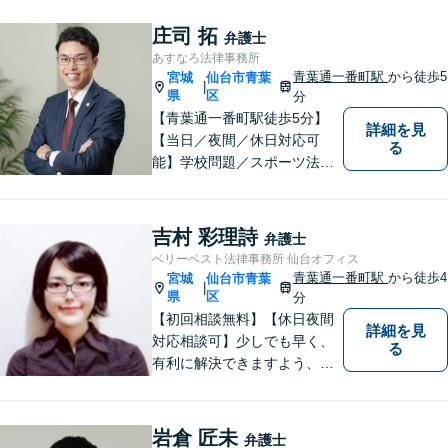
相談ください。依頼者様のご
意向を最大限汲み取るべく、
庄司 拓
弁護士
丁寧なヒアリングと相談環境
あすなろ法律事務所
の整備に努めています。
青葉通一番町駅
から徒歩5
宮城
仙台市青葉
|
県
区
分
【青葉通一番町駅徒歩5分】
詳細を見
【当日／夜間／休日対応可
る
能】学校問題／スポーツ法務
／交通事故／離婚・男女問題
／消費者被害／債務整理／相
続／刑事事件など幅広く対
吉村 彩理詩
弁護士
応。悩みを抱えた方が気軽に
ベリーベスト法律事務所 仙台オフィス
相談できるように、親しみや
青葉通一番町駅
から徒歩4
宮城
仙台市青葉
|
すい雰囲気作りを心掛けてお
県
区
分
ります。
【初回相談無料】【休日夜間
詳細を見
対応相談可】少しでも早く、
る
有利に解決できますよう、誠
心誠意、対応させていただき
ます。 ぜひ、お気軽にご相談
ください。
岩倉 匠未
弁護士