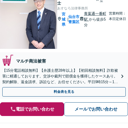
る
士
あすなろ法律事務所
青葉通一番町
営業時間：
宮
仙台市
本日定休日
城
駅
から徒歩5
|
青葉区
県
分
マルチ商法被害
【15分電話相談無料】【弁護士歴28年以上】【初回相談無料】詐欺被
害に精通しております。交渉や裁判で賠償金を獲得したケースあり。
契約解除、返金請求、訴訟など、お任せください。平日9時15分～19
時・土曜10時～12時【青葉通一番町駅5分】
料金表を見る
電話でお問い合わせ
メールでお問い合わせ