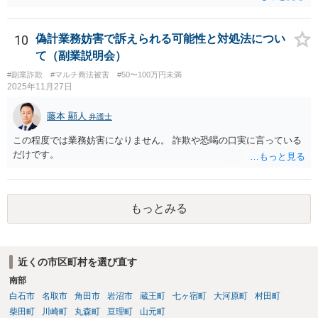
間と思われます。 ただし、民法152条により、権利の承認があった
ときは、時効は更新しされ、その時から新たに進行を開始します。
「電話の音声録音やLINEで相手がお金を返金する内容の文書は残って
10
偽計業務妨害で訴えられる可能性と対処法につい
います。」とのことですが、これらが権利の承認にあたる可能性もあ
て（副業説明会）
ります。 ＞こんな状態でも返金要求してもいいのでしょうか。 → 相
#副業詐欺
#マルチ商法被害
#50〜100万円未満
手方が４５万円をこのまま利得できる法的根拠はないように思われま
2025年11月27日
す。考えられる回収手段としては、支払督促、少額訴訟、民事調停、
民事訴訟等があります。各手続きにはそれぞれの特徴があるので、一
藤本 顯人
弁護士
度、お住まいの地域等の弁護士に相談する等して、ご事案にあった方
法を検討なさってみてはいかがでしょうか。 【参考】お金を払っても
この程度では業務妨害になりません。 詐欺や恐喝の口実に言っている
らえない」とお困りの方へ（政府広報オンライン） https://www.gov-o
だけです。
nline.go.jp/useful/article/201504/1.html
もっとみる
近くの市区町村を選び直す
南部
白石市
名取市
角田市
岩沼市
蔵王町
七ヶ宿町
大河原町
村田町
柴田町
川崎町
丸森町
亘理町
山元町