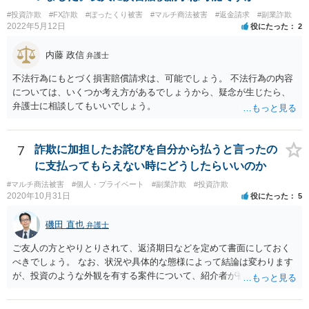
#投資詐欺
#FX詐欺
#ぼったくり被害
#マルチ商法被害
#返金請求
#副業詐欺
2022年5月12日
役にたった
2
内藤 政信
弁護士
不法行為にもとづく損害賠償請求は、可能でしょう。 不法行為の内容
については、いくつか考え方があるでしょうから、疑念が生じたら、
弁護士に相談してもいいでしょう。
7
詐欺に加担したお詫びを自分から払うと言ったの
に支払ってもらえない時にどうしたらいいのか
#マルチ商法被害
#個人・プライベート
#副業詐欺
#投資詐欺
2020年10月31日
役にたった
5
磯田 直也
弁護士
ご友人の方とやりとりされて、返済期日などを定めて書面にしておく
べきでしょう。 なお、状況や具体的な態様によって結論は変わります
が、投資のような外観を有する案件について、紹介者が被紹介者に対
して必ずしも民事上の損害賠償責任を負わないわけではありません。