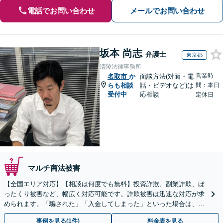
電話でお問い合わせ
メールでお問い合わせ
坂本 尚志
弁護士
東京都
清陵法律事務所
営業時
名取市
か
面談方法(対面・電
らも相談
話・ビデオなど)は
間：本日
受付中
応相談
定休日
マルチ商法被害
【全国エリア対応】【相談は何度でも無料】投資詐欺、副業詐欺、ぼ
ったくり被害など、幅広く対応可能です。詐欺被害は迅速な対応が求
められます。「騙された」「入金してしまった」といった場合は、お
早めにご相談ください。【電話・メール・WEB相談可】
事例を見る(1件)
料金表を見る