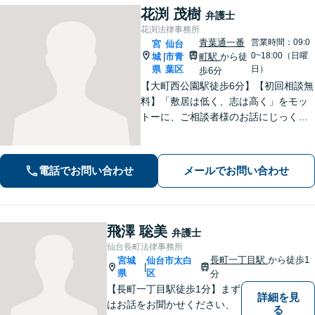
花渕 茂樹
弁護士
花渕法律事務所
青葉通一番
営業時間：09:0
宮
仙台
0~18:00（日曜
城
市青
町駅
から徒
|
県
葉区
日）
歩6分
【大町西公園駅徒歩6分】【初回相談無
料】「敷居は低く、志は高く」をモッ
トーに、ご相談者様のお話にじっくり
耳を傾けます！豊富な実績と専門知識
を武器に、不安を「その先の安心」へ
と変え、未来を見据えて全力で伴走い
電話でお問い合わせ
メールでお問い合わせ
たします。【電話・メール・WEB相談
可】
飛澤 聡美
弁護士
仙台長町法律事務所
長町一丁目駅
から徒歩1
宮城
仙台市太白
|
県
区
分
【長町一丁目駅徒歩1分】まず
詳細を見
はお話をお聞かせください、
る