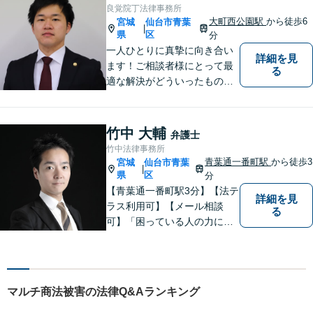
良覚院丁法律事務所
大町西公園駅
から徒歩6
宮城
仙台市青葉
|
県
区
分
一人ひとりに真摯に向き合い
詳細を見
ます！ご相談者様にとって最
る
適な解決がどういったものな
のか、丁寧にご説明いたしま
す【ご相談者様と二人三脚で
解決に臨む 】【労働問題／交
竹中 大輔
弁護士
通事故／離婚問題／相続問題
竹中法律事務所
／など】
青葉通一番町駅
から徒歩3
宮城
仙台市青葉
|
県
区
分
【青葉通一番町駅3分】【法テ
詳細を見
ラス利用可】【メール相談
る
可】「困っている人の力にな
りたい」という思いを強く持
って日々業務に取り組んでお
ります。 依頼者の思いに寄り
添い、丁寧な対応を心がけて
マルチ商法被害の法律Q&Aランキング
おりますので、ぜひご相談く