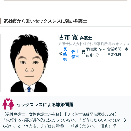
武雄市から近いセックスレスに強い弁護士
古市 寛
弁護士
弁護士法人大村綜合法律事務所 早岐オフィス
長
早岐駅
から
営業時間：本
佐世
崎
|
日定休日
徒歩5分
保市
県
セックスレスによる離婚問題
【男性弁護士・女性弁護士が在籍】【ＪＲ佐世保線早岐駅徒歩5分】
「依頼する内容が具体的に決まっていない」「どうしたらいいか分か
らない」という方も、まずはお気軽にご相談ください。ご意向に沿っ