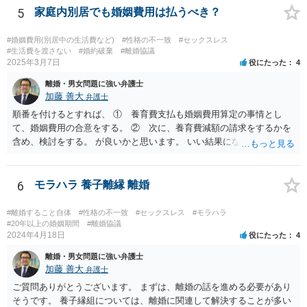
情として主張しやすいです。一方で、ソープランドで働く女性に対す
5
家庭内別居でも婚姻費用は払うべき？
る請求は、夫に対する請求より難しい可能性があります。店舗での接
客としての関係にとどまる場合、相手女性が夫を特別な交際相手とし
#婚姻費用(別居中の生活費など)
#性格の不一致
#セックスレス
て扱っていたのか、婚姻関係を侵害するとの認識のもとで個人的関係
#生活費を渡さない
#婚約破棄
#離婚協議
2025年3月7日
役にたった
4
を持っていたのか、などが問題になります。SNSで「大好き」と送っ
ているという点は貴方としては不快にお感じだと思われますが、それ
離婚・男女問題に強い弁護士
だけで直ちに法的責任が認められるとは限りません。 現実的には、ま
加藤 善大
弁護士
ずは夫に対する対応を中心に考えるのが一般的です。離婚を求めるの
順番を付けるとすれば、 ① 養育費支払も婚姻費用算定の事情とし
か、離婚せずに慰謝料や再発防止の誓約書を求めるのかで進め方が変
て、婚姻費用の合意をする。 ② 次に、養育費減額の請求をするかを
わります。証拠としては、SNS投稿、口コミ、指名履歴、プレゼント
含め、検討をする。 が良いかと思います。 いい結果になるといいです
のやり取り、県をまたいで通っていた記録などは保存しておくとよい
ね。
でしょう。
6
モラハラ 養子離縁 離婚
#離婚すること自体
#性格の不一致
#セックスレス
#モラハラ
#20年以上の婚姻期間
#離婚協議
2024年4月18日
役にたった
4
離婚・男女問題に強い弁護士
加藤 善大
弁護士
ご質問ありがとうございます。 まずは、離婚の話を進める必要があり
そうです。 養子縁組については、離婚に関連して解決することが多い