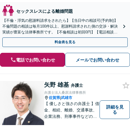
セックスレスによる離婚問題
【不倫・浮気の慰謝料請求をされたら】【当日中の相談可(予約制)】
不倫問題の相談は毎月100件以上、慰謝料請求された側の交渉・解決
実績が豊富な法律事務所です。【不倫相談は初回0円】【電話相談で
ご契約まで対応可/来所不要】
料金表を見る
電話でお問い合わせ
メールでお問い合わせ
矢野 雄基
弁護士
弁護士法人桑原法律事務所
佐賀県
武雄市
|
【 優しさと強さの弁護士 】借
詳細を見
金、相続、離婚、交通事故、
る
企業法務、刑事事件などのご
相談を承っております。まず
はお気軽にご相談ください。