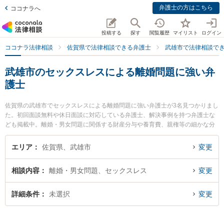
弁護士の方はこちら
ココナラへ
投稿する
探す
閲覧履歴
マイリスト
ログイン
ココナラ法律相談
佐賀県で法律相談できる弁護士
武雄市で法律相談で
武雄市のセックスレスによる離婚問題に強い弁
護士
佐賀県の武雄市でセックスレスによる離婚問題に強い弁護士が3名見つかりまし
た。初回面談無料や休日面談に対応している弁護士、解決事例を持つ弁護士な
ども掲載中。離婚・男女問題に関係する財産分与や養育費、親権等の細かな分
野での絞り込み検索もでき便利です。特に西九州総合法律事務所の行武 謙一弁
護士や弁護士法人桑原法律事務所の矢野 雄基弁護士、武雄法律事務所の大和 幸
エリア
佐賀県、武雄市
変更
四郎弁護士のプロフィール情報や弁護士費用、強みなどが注目されています。
『武雄市で土日や夜間に発生したセックスレスによる離婚問題のトラブルを今
相談内容
離婚・男女問題、セックスレス
変更
すぐに弁護士に相談したい』『セックスレスによる離婚問題のトラブル解決の
実績豊富な近くの弁護士を検索したい』『初回相談無料でセックスレスによる
離婚問題を法律相談できる武雄市内の弁護士に相談予約したい』などでお困り
詳細条件
未選択
変更
の相談者さんにおすすめです。