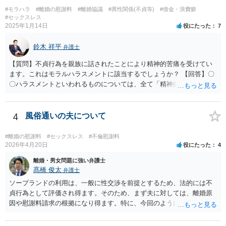
回数なども含め）認めて自白するような場合には、貴方において立証
#モラハラ
#離婚の慰謝料
#離婚協議
#異性関係(不貞等)
#借金・浪費癖
する必要はなくなります。
#セックスレス
2025年1月14日
役にたった
7
鈴木 祥平
弁護士
【質問】不貞行為を親族に話されたことにより精神的苦痛を受けてい
ます。これはモラルハラスメントに該当するでしょうか？ 【回答】〇
〇ハラスメントといわれるものについては、全て「精神的・身体的苦
痛を与えること」を内容として含むものです。もっとも、世の中で生
活している以上は、「精神的・身体的苦痛を与え」られることは不可
避的に生じますから、違法と評価されるためには、社会通念（常識）
4
風俗通いの夫について
を逸脱した態様・方法で精神的・身体的苦痛を与えられたといえるこ
とが必要です。 常識を逸脱したと言えるかどうかについては、必要性
#離婚の慰謝料
#セックスレス
#不倫慰謝料
や相当性という基準を使って判断をするとわかりやすいと思います。
2026年4月20日
役にたった
4
夫婦間において今、問題が生じているということを親族には話してお
離婚・男女問題に強い弁護士
く必要はあると思われますし、常識的に見ても、また、それが親族内
髙橋 俊太
弁護士
にとどまる話であれば、著しく不相当なこととも言えません。ですか
ソープランドの利用は、一般に性交渉を前提とするため、法的には不
ら、上記のことが社会通念を逸脱した態様・方法であるとは言えない
貞行為として評価され得ます。そのため、まず夫に対しては、離婚原
のではないかと思います。少なくとも、違法と評価されるハラスメン
因や慰謝料請求の根拠になり得ます。特に、今回のように長期間の継
トとは言えないでしょう。
続、同じ女性の反復指名、過去に発覚して「もう行かない」と約束し
た後も続いている事情は、婚姻関係への打撃や悪質性を基礎づける事