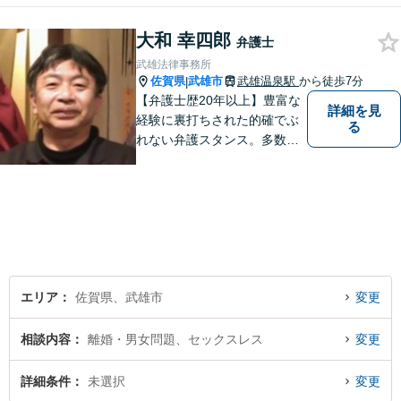
チーム体制による迅速で最適
なリーガルサービスを提供い
大和 幸四郎
弁護士
たします。
武雄法律事務所
佐賀県
武雄市
武雄温泉駅
から徒歩7分
|
【弁護士歴20年以上】豊富な
詳細を見
経験に裏打ちされた的確でぶ
る
れない弁護スタンス。多数の
著書・メディア出演あり。
【借金・債務整理】約2000件
の解決実績。【相続遺言】司
法書士などとも連携しワンス
トップで解決。難事件には他
弁護士と協力も。元調停委
員。
エリア
佐賀県、武雄市
変更
相談内容
離婚・男女問題、セックスレス
変更
詳細条件
未選択
変更