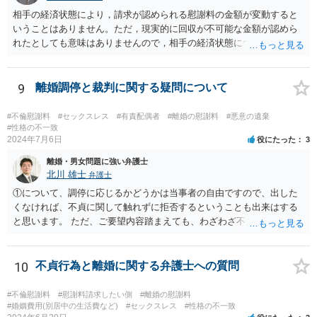
相手の経済状態により，請求が認められる慰謝料の金額が変動すると
いうことはありません。ただ，現実的に回収が不可能な金額が認めら
れたとしても意味はありませんので，相手の経済状態については考慮
したうえで金額や支払方法を考える必要は出てきます。 また，不貞慰
謝料と離婚慰謝料については，不貞慰謝料の中で離婚をすることとな
った点についても含めて金額を算定するケースが多いかと思われま
9
離婚調停と裁判に関する疑問について
す。実質的に同じ事情をベースに算定されていることが多いかと思わ
れますので，不貞慰謝料として離婚に至った点についても含めた慰謝
#不倫慰謝料
#セックスレス
#有責配偶者
#離婚の慰謝料
#悪意の遺棄
料の支払いを受けた上で，不貞により離婚となったことの慰謝料を配
#性格の不一致
2024年7月6日
役にたった
3
偶者に別途請求することとなると事実上二重取りと評価される可能性
があるかと思われます。
離婚・男女問題に強い弁護士
北川 雄士
弁護士
①について、調停に応じるかどうかは当事者の自由ですので、出した
くなければ、不貞に関して触れずに拒否するということも出来はする
と思います。 ただ、ご要望内容踏まえても、わざわざ不貞に触れない
ことについて、少なくとも法的に意味があるかは疑問ですが。 損害賠
償のこともあるので、不貞についてしっかりと主張する方針で進めて
も良いように思われます。 ②セックスレスと不貞と言っても、事案に
10
不貞行為と離婚に関する弁護士への質問
よって程度・経緯等様々ですので、一概にどのように判断されるとは
断言できません。 当該事案で、結局夫婦関係を破綻させた原因が何だ
#不倫慰謝料
#慰謝料請求したい側
#離婚の慰謝料
ったと判断されるか次第です。 ただ、不貞があって出て行ったと認定
#婚姻費用(別居中の生活費など)
#セックスレス
#性格の不一致