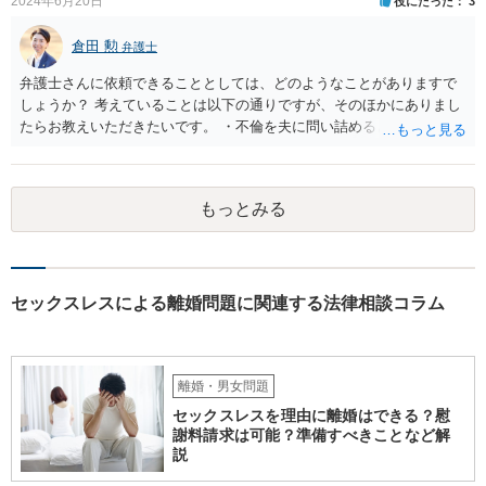
2024年6月20日
役にたった
3
された場合、それまで夫婦として一応生活をしてきていたとなると、
不貞以前に夫婦関係が破綻していたと立証するのは一般に難しいよう
倉田 勲
にも思われます。 また、有責配偶者となると、有責配偶者側からの離
弁護士
婚請求は一般に困難となります。 ただ、法律等で何年と具体的に決ま
弁護士さんに依頼できることとしては、どのようなことがありますで
っている訳ではないので、お子様の状況を含めた経緯等含めて、裁判
しょうか？ 考えていることは以下の通りですが、そのほかにありまし
所が有責配偶者からの請求であっても離婚を認めるべきであるかを判
たらお教えいただきたいです。 ・不倫を夫に問い詰めるときに弁護士
断することになります。 いずれにせよ、実際に不貞があったことを示
さんに同席してもらえるか？ →この依頼を受けるかは依頼する弁護士
す証拠の内容やこれまでの詳細な経緯等確認した上でないと、具体的
次第になりますが、この依頼を受ける弁護士は少ない印象はありま
な方針等のご案内は困難です。 一度、お近くの弁護士事務所にご相談
す。 ・不倫女に内容証明で慰謝料請求する ・婚姻費用を申立て（自分
されることをお勧めします。
もっとみる
でできるのか？） →離婚や不貞関係を扱っている弁護士であれば通常
対応しています。 なお、婚姻費用の申立てについてご自身で対応され
る方もいますが、主張すべきことや見通しがわからずに損されること
がありますので、弁護士に依頼した方がベターだとは思います。 ・離
婚調停となった場合の継続的なサポート →離婚事件を扱っている弁護
セックスレスによる離婚問題に関連する法律相談コラム
士であれば調停に同席や提出書面の作成整理のサービスは通常業務と
して対応しています。 継続的なアドバイスだけのサポート業務に対応
している弁護士もいますが、そのようなサポート業務のみ対応してい
るかは各弁護士次第によります。
離婚・男女問題
セックスレスを理由に離婚はできる？慰
謝料請求は可能？準備すべきことなど解
説