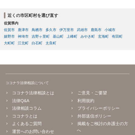
近くの市区町村を選び直す
佐賀県内
佐賀市
唐津市
鳥栖市
多久市
伊万里市
武雄市
鹿島市
小城市
嬉野市
神埼市
吉野ヶ里町
基山町
上峰町
みやき町
玄海町
有田町
大町町
江北町
白石町
太良町
ココナラ法律相談について
ココナラ法律相談とは
ご意見・ご要望
法律Q&A
利用規約
法律相談コラム
プライバシーポリシー
ココナラとは
外部送信ポリシー
よくあるご質問
掲載をご検討の弁護士の方
へ
運営へのお問い合わせ