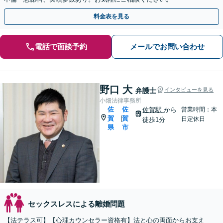
料金表を見る
電話で面談予約
メールでお問い合わせ
野口 大
弁護士
インタビューを見る
小畑法律事務所
佐
佐
佐賀駅
から
営業時間：本
賀
賀
|
日定休日
徒歩1分
県
市
セックスレスによる離婚問題
【法テラス可】【心理カウンセラー資格有】法と心の両面からお支え