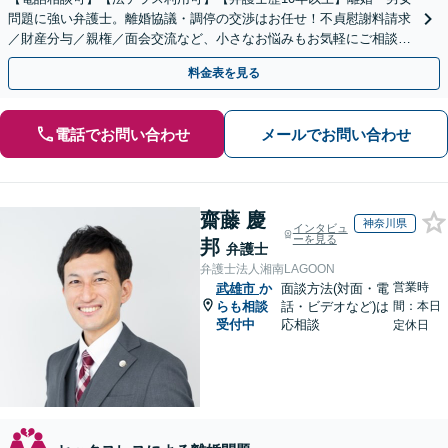
問題に強い弁護士。離婚協議・調停の交渉はお任せ！不貞慰謝料請求
／財産分与／親権／面会交流など、小さなお悩みもお気軽にご相談く
ださい【夜間・休日面談可】【完全個室】【赤坂駅1分】
料金表を見る
電話でお問い合わせ
メールでお問い合わせ
齋藤 慶
神奈川県
インタビュ
ーを見る
邦
弁護士
弁護士法人湘南LAGOON
営業時
武雄市
か
面談方法(対面・電
らも相談
話・ビデオなど)は
間：本日
受付中
応相談
定休日