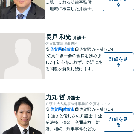
に親しまれる法律事務所」
る
「地域に根差した弁護士」を
目指して活動しております。
企業法務から、離婚や交通事
故、金銭トラブル、刑事事件
など幅広く対応しております
長戸 和光
弁護士
ので、まずはお気軽にご相談
佐賀駅前法律事務所
下さい。【JR佐賀駅1分】
佐賀県
佐賀市
佐賀駅
から徒歩1分
|
【子連れ相談可】
{佐賀弁護士会の会長を務めま
詳細を見
した} 初心を忘れず、身近にあ
る
る問題を解決し続けます。
力丸 哲
弁護士
弁護士法人桑原法律事務所 佐賀オフィス
佐賀県
佐賀市
佐賀駅
から徒歩1分
|
【 強さと優しさの弁護士 】企
詳細を見
業法務、借金、交通事故、離
る
婚、相続、刑事事件などのご