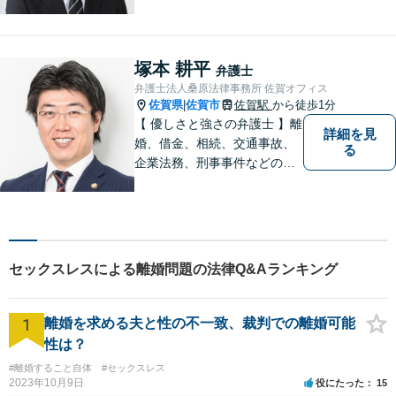
相談を承っております。まず
はお気軽にご相談ください。
チーム体制による迅速で最適
なリーガルサービスを提供い
塚本 耕平
弁護士
たします。
弁護士法人桑原法律事務所 佐賀オフィス
佐賀県
佐賀市
佐賀駅
から徒歩1分
|
【 優しさと強さの弁護士 】離
詳細を見
婚、借金、相続、交通事故、
る
企業法務、刑事事件などのご
相談を承っております。まず
はお気軽にご相談ください。
チーム体制による迅速で最適
なリーガルサービスを提供い
たします。
セックスレスによる離婚問題の法律Q&Aランキング
1
離婚を求める夫と性の不一致、裁判での離婚可能
性は？
#離婚すること自体
#セックスレス
2023年10月9日
役にたった
15