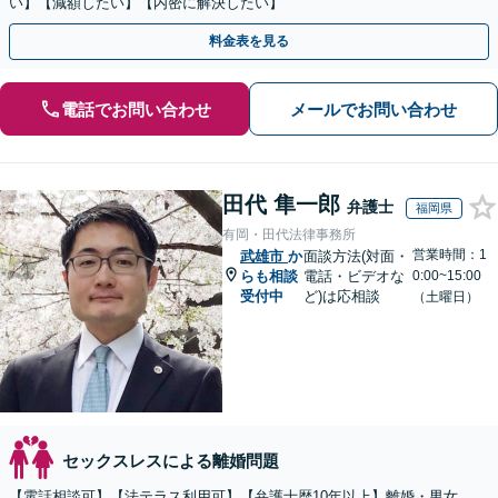
い】【減額したい】【内密に解決したい】
料金表を見る
電話でお問い合わせ
メールでお問い合わせ
田代 隼一郎
弁護士
福岡県
有岡・田代法律事務所
営業時間：1
武雄市
か
面談方法(対面・
らも相談
電話・ビデオな
0:00~15:00
受付中
ど)は応相談
（土曜日）
セックスレスによる離婚問題
【電話相談可】【法テラス利用可】【弁護士歴10年以上】離婚・男女