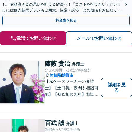
し、依頼者さまの思いを叶える解決へ！「コストを抑えたい」という
方には個人顧問プランもご用意。協議・調停、どの段階もお任せくだ
さい【初回相談無料】【佐賀駅1分】
料金表を見る
電話でお問い合わせ
メールでお問い合わせ
藤藪 貴治
弁護士
ひぜん嬉野・芯鋭法律事務所
佐賀県
嬉野市
|
【元ケースワーカーの弁護
詳細を見
士】【土日祝・夜間も相談可
る
能】【初回相談無料】相談者
さまの声にしっかり耳を傾
け、解決まで丁寧にサポート
します。相続／離婚・男女問
題／交通事故／債務整理／労
百武 誠
弁護士
働問題など幅広く対応可能で
陶都みらい法律事務所