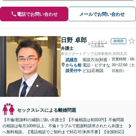
電話でお問い合わせ
メールでお問い合わせ
日野 卓郎
静岡県
インタビュ
ーを見る
弁護士
東京スタートアップ法律事務所 静岡支店
営業時間：06:
武雄市
面談方法(対面・
からも相
電話・ビデオな
30~22:00（土
談受付中
ど)は応相談
日祝日）
セックスレスによる離婚問題
【不倫/慰謝料の減額に強い弁護士】【不倫相談は初回0円】不倫問題
の相談は毎月100件以上、不倫トラブルで慰謝料請求されたら弁護士
へ無料相談。【電話相談でご契約まで対応可/来所不要】【全国対応】