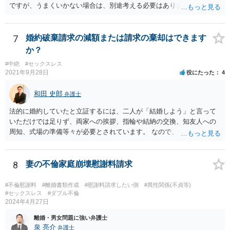
ですが、うまくいかない場合は、別途考える必要はあります。 離婚の
種類は、大きく分けると、協議離婚（話し合い）、調停離婚（裁判所
での話し合い）、裁判離婚（裁判官が離婚を認めるもの）の３種類が
あります。 離婚を希望する場合は、通常は、協議離婚を目指して当人
7
婚約破棄請求の減額または請求の棄却はできます
同士で話し合いをすることから始めますので、話し合いの準備を整え
か？
ることから始めてください。 場合によっては、話し合いの前に別居す
#中絶
#セックスレス
ることも考えられます。 話し合いの準備としては、一般論として、ど
2021年9月28日
役にたった
4
のような条件で離婚するかについて、ご質問者様の希望をまとめた
り、 財産分与等のために必要になる資料を集めたりします。 可能であ
和田 史郎
弁護士
れば、ご依頼になるかは別にして、お近くの弁護士に直接相談して、
話を聞いたうえで進めるといいですよ。 ご参考にしていただければ幸
法的に婚約していたと立証するには、二人が「結婚しよう」と言って
いです。
いただけでは足りず、両家への挨拶、指輪や結納の交換、知友人への
周知、式場の準備等々が必要とされています。 なので、ご記載の内容
からは、これには当たらないとの主張もあり得るかと思います。 弁護
士に依頼して、相手の請求を拒否する旨の回答をするのが良いかと思
います。
8
妻の不倫家庭崩壊慰謝料請求
#不倫慰謝料
#離婚書類作成
#慰謝料請求したい側
#異性関係(不貞等)
#セックスレス
#ダブル不倫
2024年4月27日
離婚・男女問題に強い弁護士
泉 亮介
弁護士