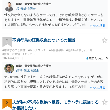
離婚・男女問題に強い弁護士
泉 亮介
弁護士
性交渉が全くないようなケースでは、それが離婚理由となるケースも
ありますが、現状毎週行為がある、ご相談者様の希望を通したとして
も２週間に1度のペースで行為がある前提だと、相手の求めている離婚
はあくまで生活の不一致を理由とする離婚となる可能性が高く認めら
れないでしょう。 また、離婚した場合に、相手が今まで通りに生活を
するのであれば大きな違いはありませんが、そうでなくなった場合に
2
不貞行為の証拠収集についての相談
夫婦であれば法的に請求できたものができなくなるというデメリット
があるため、今までと何も変わらないということはないです。
#離婚すること自体
#セックスレス
#不倫慰謝料
#慰謝料請求したい側
#借金・浪費癖
#モラハラ
2024年4月30日
役にたった
5
離婚・男女問題に強い弁護士
髙橋 俊太
弁護士
念のための補足ですが、多くの録音証拠があるようなのですが、仮に
将来的に裁判をも視野に入れている場合には、録音と一緒にその内容
を反訳した書面を提出する必要があります。（相応の手間と費用がか
かり得るところです。） 画像関係についても、点と点を線で結びつけ
るような合理的説明が必要とはなりますので、そのようなことが十分
に可能かどうかについて、一度は弁護士に直接相談なさった方がよい
3
夫が私の不貞を親族へ暴露、モラハラに該当する
と思います。 なお、夫や不倫相手自身が不倫の事実について（期間や
か相談したい