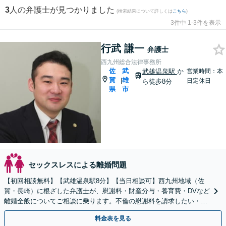
3
人の弁護士が見つかりました
(検索結果について詳しくは
こちら
)
3件中 1-3件を表示
行武 謙一
弁護士
西九州総合法律事務所
佐
武
武雄温泉駅
か
営業時間：本
賀
雄
|
日定休日
ら徒歩8分
県
市
セックスレスによる離婚問題
【初回相談無料】【武雄温泉駅8分】【当日相談可】西九州地域（佐
賀・長崎）に根ざした弁護士が、慰謝料・財産分与・養育費・DVなど
離婚全般についてご相談に乗ります。不倫の慰謝料を請求したい・請
求されたなど、男女問題全般もお気軽にご相談ください。
料金表を見る