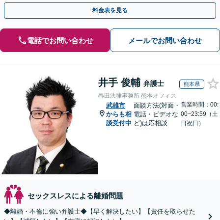
料金表を見る
電話でお問い合わせ
メールでお問い合わせ
井手 俊輔
弁護士
熊本県
春田法律事務所 熊本オフィス
営業時間：00:
武雄市
面談方法(対面・
からも相
電話・ビデオな
00~23:59（土
談受付中
ど)は応相談
日祝日）
セックスレスによる離婚問題
◆離婚・不倫に強い弁護士◆【早く解決したい】【責任を取らせた