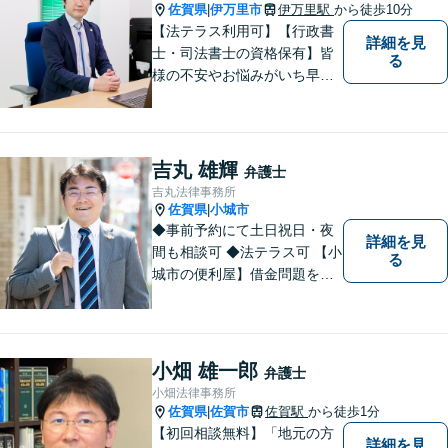
す。
佐賀県
伊万里市
伊万里駅
から徒歩10分
|
【法テラス利用可】【行政書
詳細を見
士・司法書士の資格保有】皆
る
様の不安やお悩みがいち早く
解決できるよう、これまでの
司法書士、行政書士の経験を
活かし、誠心誠意サポートい
たします。また、依頼者様が
吉丸 雄輝
弁護士
お悩みを話しやすい環境作り
吉丸法律事務所
を心がけております。
佐賀県
小城市
|
◆事前予約にて土日祝日・夜
詳細を見
間も相談可 ◆法テラス可 【小
る
城市の便利屋】借金問題を中
心に取り組んでおります。
小畑 雄一郎
弁護士
小畑法律事務所
佐賀県
佐賀市
佐賀駅
から徒歩1分
|
【初回相談無料】「地元の方
詳細を見