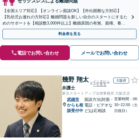
セックスレスによる離婚問題
【全国エリア対応】【オンライン面談OK】【外出困難な方対応】
【乳幼児お連れの方対応】離婚問題を新しい自分のスタートにするた
めのサポートを【相談数3,000件以上】離婚原因の有無、親権、養育
費、財産分与、慰謝料請求【夜間・休日相談可】
料金表を見る
電話でお問い合わせ
メールでお問い合わせ
幾野 翔太
大阪府
インタビュ
ーを見る
弁護士
東京スタートアップ法律事務所 大阪支店
営業時間：06:
武雄市
面談方法(対面・
からも相
電話・ビデオな
30~22:00（土
談受付中
ど)は応相談
日祝日）