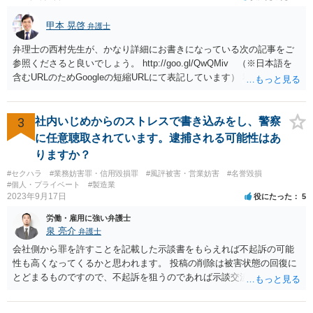
甲本 晃啓
弁護士
弁理士の西村先生が、かなり詳細にお書きになっている次の記事をご
参照くださると良いでしょう。 http://goo.gl/QwQMiv （※日本語を
含むURLのためGoogleの短縮URLにて表記しています） 私も同先生と
同じ意見です。 商品（グッズ）への使用ということであれば、少なく
とも不正競争防止法上の問題は生じうると思います。
3
社内いじめからのストレスで書き込みをし、警察
に任意聴取されています。逮捕される可能性はあ
りますか？
#セクハラ
#業務妨害罪・信用毀損罪
#風評被害・営業妨害
#名誉毀損
#個人・プライベート
#製造業
2023年9月17日
役にたった
5
労働・雇用に強い弁護士
泉 亮介
弁護士
会社側から罪を許すことを記載した示談書をもらえれば不起訴の可能
性も高くなってくるかと思われます。 投稿の削除は被害状態の回復に
とどまるものですので、不起訴を狙うのであれば示談交渉はされた方
が良いでしょう。