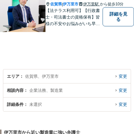
佐賀県
伊万里市
伊万里駅
から徒歩10分
|
【法テラス利用可】【行政書
詳細を見
士・司法書士の資格保有】皆
る
様の不安やお悩みがいち早く
解決できるよう、これまでの
司法書士、行政書士の経験を
活かし、誠心誠意サポートい
たします。また、依頼者様が
お悩みを話しやすい環境作り
を心がけております。
エリア
佐賀県、伊万里市
変更
相談内容
企業法務、製造業
変更
詳細条件
未選択
変更
伊万里市から近い製造業に強い弁護士