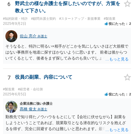
ことで交渉が整理されることもあります。 もっとも、株主が単に「会
6
野武士の様な弁護士を探したいのですが、方策を
社に買い取ってほしい」と希望しているだけでは、会社に当然の買取
教えて下さい。
義務が生じるわけではありません。非上場会社の株式に譲渡制限が付
#知的財産・特許
#顧問弁護士契約
#スタートアップ・新規事業
#製造業
されている場合には、会社法136条に基づき、第三者への株式譲渡につ
2025年9月2日
役にたった
2
いて会社に承認を求める「譲渡承認請求」という手続との関係が問題
になることがあります。会社が譲渡を承認しない場合には、会社また
佐山 亮介
弁護士
は会社が指定する者が当該株式を買い取るべき者として指定されるこ
とになり、その中で株式買取の問題が生じることがあります。 そのた
そうなると、特許に明るい×相手がどこかを気にしないさほど大規模で
め、会社との価格交渉がまとまらない場合には、第三者への譲渡を前
はない事務所を地道に探すほかないように思います。 前者は後からつ
提とした譲渡承認請求という手続を検討する余地があるかどうかを含
いてくるとして、後者をまず探してみるのも良いでしょう。
めて整理することになります。もっとも、具体的な対応は、定款の内
容や会社の機関設計等によっても変わり得るため、個別事情を踏まえ
た検討が必要となります。 （会社側から見た手続等については、拙筆
7
役員の副業、内容について
ではありますが、下記が参考になるかもしれません。 https://keiyaku-
watch.jp/chokoben/media/transfer-restrictedstock） なお、弁護士を探
#製造業
#経営者・会社側
す場合の検索ワードとしては、「会社法 弁護士」「企業法務 弁護
2025年6月5日
役にたった
2
士」「株式買取 弁護士」「株式評価 弁護士」「少数株主 弁護
企業法務に強い弁護士
士」などが考えられます。非上場株式の評価や株主間紛争は企業法務
髙橋 俊太
弁護士
分野に含まれることが多いため、企業法務や会社法を取り扱っている
弁護士を探すのが一般的でしょう。
勤務先で知り得たノウハウをもとにして【会社に伏せながら】副業を
しようということであれば、競業取引となる潜在的なリスクを抱えざ
るを得ず、完全に回避するのは難しいと思われます。最寄りの弁護士