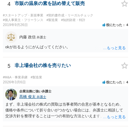
4
市販の温泉の素を詰め替えて販売
#スタートアップ・新規事業
#契約書作成・リーガルチェック
#個人事業主・フリーランス
#製造業
#知的財産・特許
2019年9月26日
役にたった
4
内藤 政信
弁護士
okが出るようにがんばってください。
5
非上場会社の株を売りたい
#M&A・事業承継
#製造業
2026年3月6日
役にたった
4
企業法務に強い弁護士
髙橋 俊太
弁護士
まず、非上場会社の株式の買取は当事者間の合意が基本となるため、
価格や条件について折り合いがつかない場合には、弁護士に相談して
交渉方針を整理することは一つの有効な方法といえます。特に、株価
算定方法の妥当性や会社法上の手続、会社側の対応が適切かどうかと
いった点は専門的な判断を要することが多く、第三者の専門家が入る