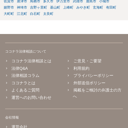
佐賀市
唐津市
鳥栖市
多久市
伊万里市
武雄市
鹿島市
小城市
嬉野市
神埼市
吉野ヶ里町
基山町
上峰町
みやき町
玄海町
有田町
大町町
江北町
白石町
太良町
ココナラ法律相談について
ココナラ法律相談とは
ご意見・ご要望
法律Q&A
利用規約
法律相談コラム
プライバシーポリシー
ココナラとは
外部送信ポリシー
よくあるご質問
掲載をご検討の弁護士の方
へ
運営へのお問い合わせ
会社情報
運営会社