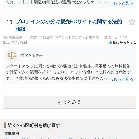
ては、そもそも製造物責任法の適用はなかったケースである可能性が
ものとして，これによりＸに生じた損害を賠償する責任を負う。」
あります。 また、製造物自体の損害については、民法に基づく不法
行為責任、契約不適合責任、債務不履行責任等の問題が生じる可能性
が、ありますが、そのためには、被害者側で加害者の過失や品質の契
10
プロテインの小分け販売ECサイトに関する法的
約不適合等を立証する必要があります。 今回のケースのように、販
相談
売（11月）からクレーム（翌年1月中旬）までの間に２ヶ月程度の期間
#商標権侵害
#IT業界
#製造業
#スタートアップ・新規事業
#法人・ビジネス
があり、しかも、現物はお客様側で捨ててしまっとのことで原因が特
2024年4月3日
役にたった
1
定できていなかった等の事情がある場合には、立証のための証拠がな
い状態であり、果たしてお客様側で貴社の過失や商品の品質の契約不
匿名A
弁護士
適合を立証できたのか疑義があるように思います。 貴社は、製造及
び通販等での販売をなされているようであり、購入するお客様（消費
スタートアップに関する細かな相談は法律相談の掲示板での無料相談
者）の層•範囲も県内に留まらない全国規模の可能性もあるのではない
で対応できる範囲を超えてるのと、ネット情報だけに頼るのは危険で
かとご推察致します。 今後、同様•類似のケースやさらなるハードケ
す。 企業法務の取り扱いのある法律事務所に予約を入れて、リーガル
ースが生じる可能性に備え、①法務体制の整備•拡充（顧問弁護士の導
リスクチェックの法務サービスのご依頼をされることをお勧め致しま
入、社内法務担当の育成、専門家等による研修•勉強会の実施など）、
す。
②製造工程、製品表示、通販サイトの内容等のリーガルチェック等の
予防法務も心掛けてみて下さい。
もっとみる
近くの市区町村を選び直す
佐賀県内