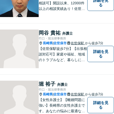
詳細を見
相談可】開設以来、12000件
る
以上の相談実績あり！佐世保
市を中心に、長崎・佐賀県・
福岡の法律問題に取り組みま
す。離婚問題・交通事故問
題・企業法務等、お困りごと
岡谷 貴祐
弁護士
はなんでもご相談ください。
竹口・堀法律事務所
【他士業連携】
長崎県
佐世保市
佐世保駅
から徒歩7分
|
【佐世保駅徒歩7分】【出張相
詳細を見
談対応可】家庭や福祉、地域
る
のトラブルなど、暮らしに根
ざしたご相談を中心に取り組
んでいます。 安心してご相談
いただける存在を目指し、丁
寧にお話を伺うことを大切に
堀 裕子
弁護士
しています。
竹口・堀法律事務所
長崎県
佐世保市
佐世保駅
から徒歩7分
|
【女性弁護士】【離婚問題に
詳細を見
強い】長崎県の女性弁護士で
る
す。あなたの悩みに最適なリ