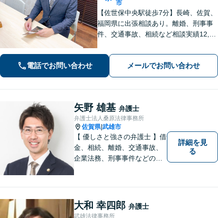
市
【佐世保中央駅徒歩7分】長崎、佐賀、
福岡県に出張相談あり。離婚、刑事事
件、交通事故、相続など相談実績12,00
0件以上、メール問合せも可能です。
【まちの法律家】ぜひ、お気軽にご相
電話でお問い合わせ
メールでお問い合わせ
談ください。
矢野 雄基
弁護士
弁護士法人桑原法律事務所
佐賀県
武雄市
|
【 優しさと強さの弁護士 】借
詳細を見
金、相続、離婚、交通事故、
る
企業法務、刑事事件などのご
相談を承っております。まず
はお気軽にご相談ください。
チーム体制による迅速で最適
なリーガルサービスを提供い
大和 幸四郎
弁護士
たします。
武雄法律事務所