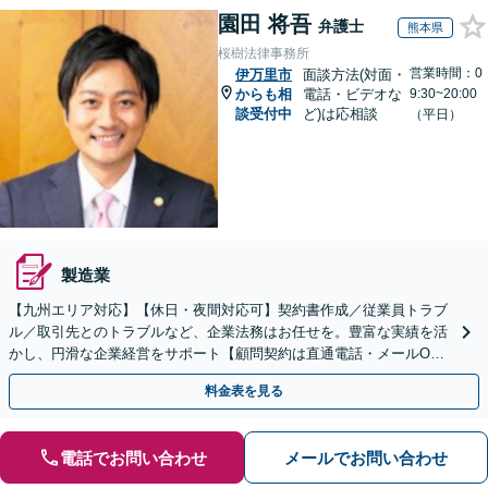
園田 将吾
弁護士
熊本県
桜樹法律事務所
営業時間：0
伊万里市
面談方法(対面・
からも相
電話・ビデオな
9:30~20:00
談受付中
ど)は応相談
（平日）
製造業
【九州エリア対応】【休日・夜間対応可】契約書作成／従業員トラブ
ル／取引先とのトラブルなど、企業法務はお任せを。豊富な実績を活
かし、円滑な企業経営をサポート【顧問契約は直通電話・メールO
K】【不動産・介護業界に精通】手ごろなな料金プランあり
料金表を見る
電話でお問い合わせ
メールでお問い合わせ