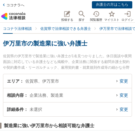
弁護士の方はこちら
ココナラへ
投稿する
探す
閲覧履歴
マイリスト
ログイン
ココナラ法律相談
佐賀県で法律相談できる弁護士
伊万里市で法律相談
伊万里市の製造業に強い弁護士
佐賀県の伊万里市で製造業に強い弁護士が1名見つかりました。休日面談や夜間
面談に対応している弁護士なども掲載中。企業法務に関係する顧問弁護士契約
や契約書作成・リーガルチェック、雇用契約書・就業規則作成等の細かな分野
での絞り込み検索もでき便利です。特に陶都みらい法律事務所の百武 誠弁護士
のプロフィール情報や弁護士費用、強みなどが注目されています。『伊万里市
エリア
佐賀県、伊万里市
変更
で土日や夜間に発生した製造業のトラブルを今すぐに弁護士に相談したい』
『製造業のトラブル解決の実績豊富な近くの弁護士を検索したい』『初回相談
相談内容
企業法務、製造業
変更
無料で製造業を法律相談できる伊万里市内の弁護士に相談予約したい』などで
お困りの相談者さんにおすすめです。
詳細条件
未選択
変更
製造業に強い伊万里市から相談可能な弁護士