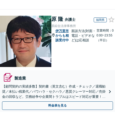
原 隆
弁護士
福岡県
原綜合法律事務所
営業時間：0
伊万里市
面談方法(対面・
からも相
電話・ビデオな
0:00~23:55
談受付中
ど)は応相談
（平日）
製造業
【顧問契約の実績多数】契約書（英文含む）作成・チェック／退職勧
奨／未払い残業代／パワハラ・セクハラ／悪質クレーマー対応／売掛
金の回収など。労務紛争や企業間トラブルはスピード対応が重要！ビ
ジネスを発展させるために全力でサポートします。
料金表を見る