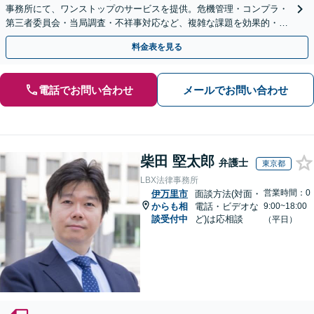
事務所にて、ワンストップのサービスを提供。危機管理・コンプラ・
第三者委員会・当局調査・不祥事対応など、複雑な課題を効果的・効
率的に解決へ。セカンドオピニオン可【休日・夜間相談可】
料金表を見る
電話でお問い合わせ
メールでお問い合わせ
柴田 堅太郎
弁護士
東京都
LBX法律事務所
営業時間：0
伊万里市
面談方法(対面・
からも相
電話・ビデオな
9:00~18:00
談受付中
ど)は応相談
（平日）