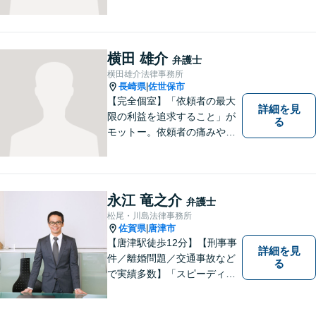
ーガルサービスを提供させて
いただきます。
横田 雄介
弁護士
横田雄介法律事務所
長崎県
佐世保市
|
【完全個室】「依頼者の最大
詳細を見
限の利益を追求すること」が
る
モットー。依頼者の痛みや苦
しみを受け止め、平穏な日常
を取り戻すべく尽力いたしま
す。他士業連携でワンストッ
プの手続きが可能◎【駐車場
永江 竜之介
弁護士
あり】
松尾・川島法律事務所
佐賀県
唐津市
|
【唐津駅徒歩12分】【刑事事
詳細を見
件／離婚問題／交通事故など
る
で実績多数】「スピーディで
的確な判断」がモットーで
す。皆様に寄り添い、目線を