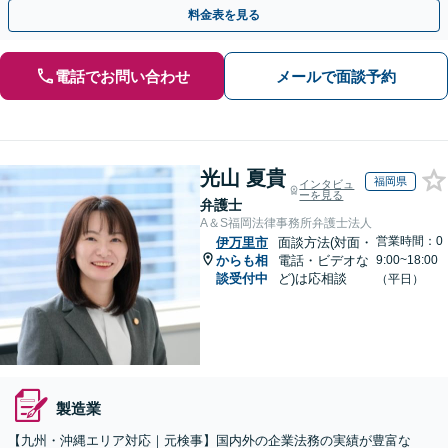
ー・ドラフトなどに対応。
料金表を見る
電話でお問い合わせ
メールで面談予約
光山 夏貴
福岡県
インタビュ
ーを見る
弁護士
A＆S福岡法律事務所弁護士法人
営業時間：0
伊万里市
面談方法(対面・
からも相
電話・ビデオな
9:00~18:00
談受付中
ど)は応相談
（平日）
製造業
【九州・沖縄エリア対応｜元検事】国内外の企業法務の実績が豊富な