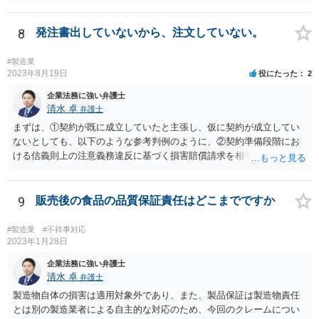
などに具体的な事情を説明した上で、個別に相談することをお勧めい
たします。
8
発注書出していないから、注文していない。
#製造業
2023年8月19日
役にたった
2
企業法務に強い弁護士
清水 卓
弁護士
まずは、①契約が既に成立していたと主張し、仮に契約が成立してい
ないとしても、以下のような参考判例のように、②契約準備段階にお
ける信義則上の注意義務違反に基づく損害賠償請求を相手会社にして
行くことが考えられます。 （参考） 【最判平成19年2月27日の裁判要
旨】 https://www.courts.go.jp/app/hanrei_jp/detail2?id=34183 「ＸがＡ
の意向を受けて開発，製造したゲーム機を順次ＸからＹ，ＹからＡに
9
販売後の食品の品質保証責任はどこまでですか
継続的に販売する旨の契約が，締結の直前にＡが突然ゲーム機の改良
要求をしたことによって締結に至らなかった場合において，Ｙが，開
#製造業
#不祥事対応
発等の続行に難色を示すＸに対し，Ａから具体的な発注を受けていな
2023年1月28日
いにもかかわらず，ゲーム機２００台を発注する旨を口頭で約した
企業法務に強い弁護士
り，具体的な発注内容を記載した発注書及び条件提示書を交付するな
清水 卓
弁護士
どし，ゲーム機の売買契約が確実に締結されるとの過大な期待を抱か
製造物自体の損害は適用対象外であり、また、製品保証は製造物責任
せてゲーム機の開発，製造に至らせたなど判示の事情の下では，Ｙ
とは別の製造業者による自主的な対応のため、今回のクレームについ
は，Ｘに対する契約準備段階における信義則上の注意義務に違反した