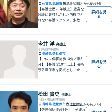
佐賀県
武雄市
武雄温泉駅
から徒歩7分
|
【弁護士歴20年以上】豊富な
詳細を見
経験に裏打ちされた的確でぶ
る
れない弁護スタンス。多数の
著書・メディア出演あり。
【借金・債務整理】約2000件
の解決実績。【相続遺言】司
法書士などとも連携しワンス
今井 洋
弁護士
トップで解決。難事件には他
今井法律事務所
弁護士と協力も。元調停委
長崎県
佐世保市
|
員。
【中佐世保駅徒歩13分／車3
詳細を見
分】【弁護歴10年以上】長崎
る
県佐世保市を拠点とし、全国
各地の法律問題に取り組んで
おります。解決方法のメリッ
トやリスクをご説明し、納得
の解決へと導きます。時間外
松田 貴史
弁護士
のご相談にも対応可能ですの
竹口・堀法律事務所
で、お気軽にご連絡くださ
長崎県
佐世保市
佐世保駅
から徒歩7分
|
い。
【佐世保駅徒歩7分】【子連れ