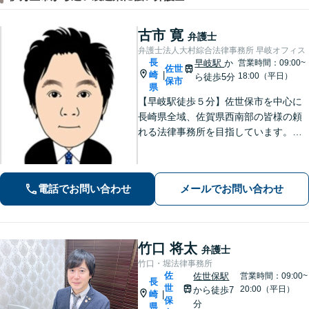
古市 寛
弁護士
弁護士法人大村綜合法律事務所 早岐オフィス
長
早岐駅
か
営業時間：09:00~
佐世
崎
|
18:00（平日）
ら徒歩5分
保市
県
【早岐駅徒歩５分】佐世保市を中心に
長崎県全域、佐賀県西南部の皆様の頼
れる法律事務所を目指しています。相
続・遺言、借金・債務整理、離婚・男
女問題等の身近な法律問題に注力して
います。早期解決には、早めのご相談
電話でお問い合わせ
メールでお問い合わせ
が肝要です。
竹口 将太
弁護士
竹口・堀法律事務所
佐
佐世保駅
営業時間：09:00~
長
世
20:00（平日）
から徒歩7
崎
|
保
分
県