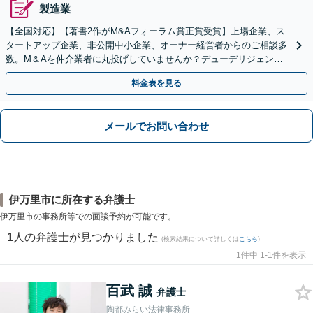
製造業
【全国対応】【著書2作がM&Aフォーラム賞正賞受賞】上場企業、ス
タートアップ企業、非公開中小企業、オーナー経営者からのご相談多
数。M＆Aを仲介業者に丸投げしていませんか？デューデリジェンス
や契約書作成・交渉はお任せください【初回無料】
料金表を見る
メールでお問い合わせ
伊万里市に所在する弁護士
伊万里市の事務所等での面談予約が可能です。
1
人の弁護士が見つかりました
(検索結果について詳しくは
こちら
)
1件中 1-1件を表示
百武 誠
弁護士
陶都みらい法律事務所