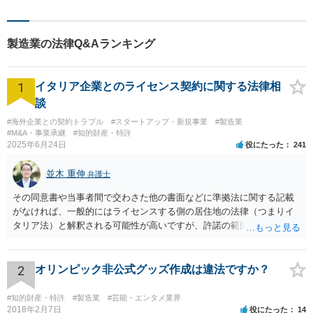
合わせながらどのような解決
が望ましいのかを共に考えま
す。ぜひお気軽にご相談くだ
製造業の法律Q&Aランキング
さい！【プライバシー完備】
1
イタリア企業とのライセンス契約に関する法律相
談
#海外企業との契約トラブル
#スタートアップ・新規事業
#製造業
#M&A・事業承継
#知的財産・特許
2025年6月24日
役にたった
241
並木 重伸
弁護士
その同意書や当事者間で交わさた他の書面などに準拠法に関する記載
がなければ、一般的にはライセンスする側の居住地の法律（つまりイ
タリア法）と解釈される可能性が高いですが、許諾の範囲が日本国内
に限定されているなどの事情がある場合には、日本法となる可能性も
あります。 なお、仮に日本法になるとしても、新しい会社との間で契
約が有効かどうかは、ライセンスされた権利の種類（著作権、商標
2
オリンピック非公式グッズ作成は違法ですか？
権、特許権など）や契約の時期などを見て判断する必要があります。
いずれにせよ具体的事情が分からないと確定的な回答は難しいと思わ
#知的財産・特許
#製造業
#芸能・エンタメ業界
れますので、弁護士に直接相談されることをお勧めします。
2018年2月7日
役にたった
14