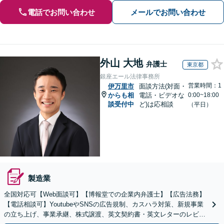
電話でお問い合わせ
メールでお問い合わせ
外山 大地
弁護士
東京都
銀座エール法律事務所
営業時間：1
伊万里市
面談方法(対面・
からも相
電話・ビデオな
0:00~18:00
談受付中
ど)は応相談
（平日）
製造業
全国対応可【Web面談可】【博報堂での企業内弁護士】【広告法務】
【電話相談可】YoutubeやSNSの広告規制、カスハラ対策、新規事業
の立ち上げ、事業承継、株式譲渡、英文契約書・英文レターのレビュ