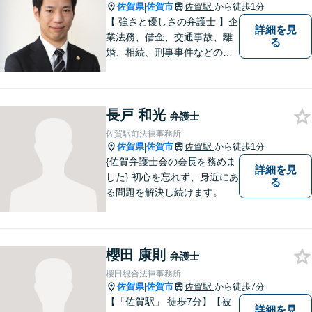
佐賀県
佐賀市
佐賀駅
から徒歩1分
|
【 強さと優しさの弁護士 】企
詳細を見
業法務、借金、交通事故、離
る
婚、相続、刑事事件などのご
相談を承っております。まず
はお気軽にご相談ください。
チーム体制による迅速で最適
長戸 和光
なリーガルサービスを提供い
弁護士
たします。
佐賀駅前法律事務所
佐賀県
佐賀市
佐賀駅
から徒歩1分
|
{佐賀弁護士会の会長を務めま
詳細を見
した} 初心を忘れず、身近にあ
る
る問題を解決し続けます。
櫻田 康則
弁護士
櫻田総合法律事務所
佐賀県
佐賀市
佐賀駅
から徒歩7分
|
【「佐賀駅」 徒歩7分】【被
詳細を見