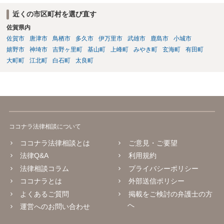
近くの市区町村を選び直す
佐賀県内
佐賀市
唐津市
鳥栖市
多久市
伊万里市
武雄市
鹿島市
小城市
嬉野市
神埼市
吉野ヶ里町
基山町
上峰町
みやき町
玄海町
有田町
大町町
江北町
白石町
太良町
ココナラ法律相談について
ココナラ法律相談とは
ご意見・ご要望
法律Q&A
利用規約
法律相談コラム
プライバシーポリシー
ココナラとは
外部送信ポリシー
よくあるご質問
掲載をご検討の弁護士の方
へ
運営へのお問い合わせ