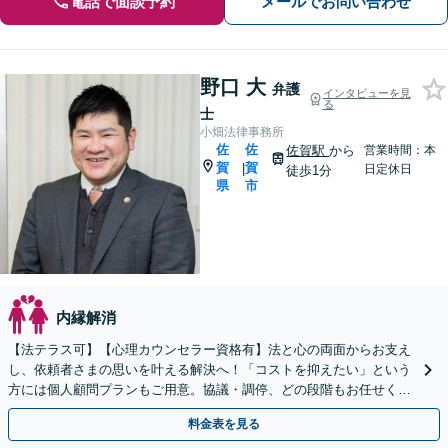
電話で面談予約
メールでお問い合わせ
野口 大
弁護
インタビューを見
る
士
小畑法律事務所
佐
佐
佐賀駅
から
営業時間：本
賀
賀
|
日定休日
徒歩1分
県
市
内縁解消
【法テラス可】【心理カウンセラー資格有】法と心の両面からお支え
し、依頼者さまの思いを叶える解決へ！「コストを抑えたい」という
方には個人顧問プランもご用意。協議・調停、どの段階もお任せくだ
さい【初回相談無料】【佐賀駅1分】
料金表を見る