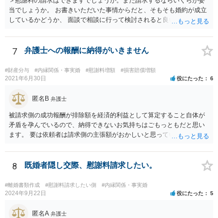
＞慰謝料の請求はできますでしょうか。また請求するならいくらが妥
当でしょうか。 お書きいただいた事情からだと、そもそも婚約が成立
しているかどうか、 面談で相談に行って検討されると良いと思いま
す。 結婚前提の交際にとどまり、婚約とまでは認められない可能性が
あるからです。 他方で、実際問題として同棲のために金銭的不利益が
生じているので、 厳密に婚約が成立しているかどうかは別として、話
7
弁護士への報酬に納得がいきません
し合いにより一定の支払いを受けて別れる、というのも考えられま
す。 相手としても、裁判までして争って支払いゼロを目指すよりは、
#財産分与
#内縁関係・事実婚
#慰謝料増額
#損害賠償増額
一定額を支払って円満に解決したいと考える可能性はあります。
2021年6月30日
役にたった
6
匿名B
弁護士
被請求側の成功報酬が排除額を経済的利益として算定すること自体が
矛盾を孕んでいるので、納得できないお気持ちはごもっともだと思い
ます。 要は依頼者は請求側の主張額がおかしいと思っているからこそ
弁護士を頼んでいて、弁護士も請求側の主張額がおかしいことを主張
しておきながら、成功報酬の請求の段になるとその「おかしい」請求
側の主張額を基準にして排除額を経済的利益として成功報酬を算定す
8
既婚者隠し交際、慰謝料請求したい。
るのは、二枚舌との誹りを受けても仕方がない面もあるように思いま
す。 ですので、被請求側の弁護士は、タイムチャージを併用したり、
#離婚書類作成
#慰謝料請求したい側
#内縁関係・事実婚
対応継続月毎に報酬を受けたり、出廷日当で調整したり、できるだけ
2024年9月22日
役にたった
5
排除額ベースの成功報酬の割合を落としていった方が良いようにも思
いますが、そうなってくると弁護士に勝訴インセンティブが働きにく
匿名A
弁護士