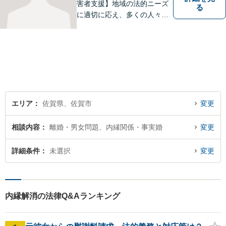
害者支援】地域の法的ニーズ
る
に適切に応え、多くの人々の
助けとなるために、日々、弁
護活動に努めております。 依
頼者さまの心が少しでも和ら
ぐように、丁寧にお悩みをお
伺いいたします。
エリア
佐賀県、佐賀市
変更
相談内容
離婚・男女問題、内縁関係・事実婚
変更
詳細条件
未選択
変更
内縁解消の法律Q&Aランキング