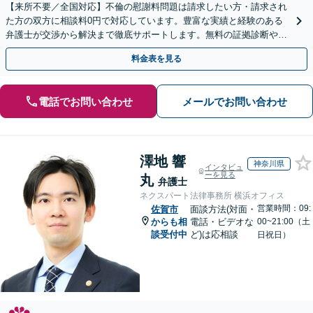
【来所不要／全国対応】不倫の慰謝料問題は請求したい方・請求され
た方の双方に相談料0円で対応しています。豊富な実績と経験のある
弁護士が交渉から解決まで徹底サポートします。無料の証拠診断や着
手金の返還保証もありますので安心してご相談ください。
料金表を見る
電話でお問い合わせ
メールでお問い合わせ
澤地 響
神奈川県
インタビュ
ーを見る
丸
弁護士
ネクスパート法律事務所 横浜オフィス
営業時間：09:
佐賀市
面談方法(対面・
からも相
電話・ビデオな
00~21:00（土
談受付中
ど)は応相談
日祝日）