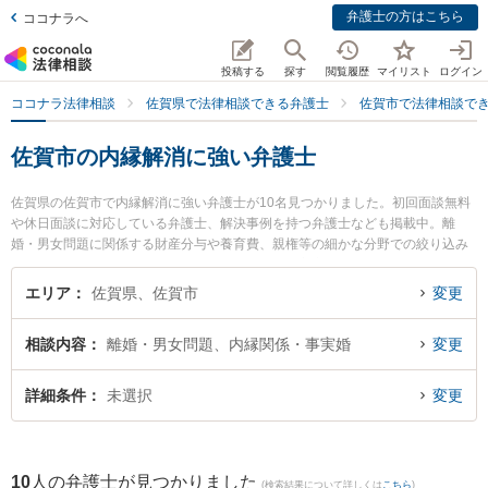
弁護士の方はこちら
ココナラへ
投稿する
探す
閲覧履歴
マイリスト
ログイン
ココナラ法律相談
佐賀県で法律相談できる弁護士
佐賀市で法律相談で
佐賀市の内縁解消に強い弁護士
佐賀県の佐賀市で内縁解消に強い弁護士が10名見つかりました。初回面談無料
や休日面談に対応している弁護士、解決事例を持つ弁護士なども掲載中。離
婚・男女問題に関係する財産分与や養育費、親権等の細かな分野での絞り込み
検索もでき便利です。特にありあけ法律事務所の富永 洋一弁護士や小畑法律事
務所の野口 大弁護士、弁護士法人桑原法律事務所 佐賀オフィスの塚本 耕平弁
エリア
佐賀県、佐賀市
変更
護士のプロフィール情報や弁護士費用、強みなどが注目されています。『佐賀
市で土日や夜間に発生した内縁解消のトラブルを今すぐに弁護士に相談した
相談内容
離婚・男女問題、内縁関係・事実婚
変更
い』『内縁解消のトラブル解決の実績豊富な近くの弁護士を検索したい』『初
回相談無料で内縁解消を法律相談できる佐賀市内の弁護士に相談予約したい』
などでお困りの相談者さんにおすすめです。
詳細条件
未選択
変更
10
人の弁護士が見つかりました
(検索結果について詳しくは
こちら
)