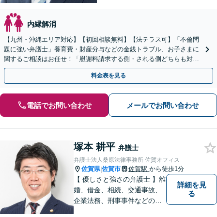
内縁解消
【九州・沖縄エリア対応】【初回相談無料】【法テラス可】「不倫問
題に強い弁護士」養育費・財産分与などの金銭トラブル、お子さまに
関するご相談はお任せ！「慰謝料請求する側・される側どちらも対応
可」【子連れ相談可】【休日・夜間相談可】【駐車場あり】
料金表を見る
電話でお問い合わせ
メールでお問い合わせ
塚本 耕平
弁護士
弁護士法人桑原法律事務所 佐賀オフィス
佐賀県
佐賀市
佐賀駅
から徒歩1分
|
【 優しさと強さの弁護士 】離
詳細を見
婚、借金、相続、交通事故、
る
企業法務、刑事事件などのご
相談を承っております。まず