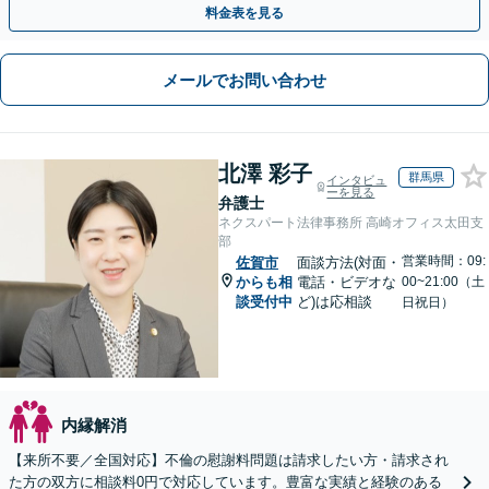
料金表を見る
メールでお問い合わせ
北澤 彩子
群馬県
インタビュ
ーを見る
弁護士
ネクスパート法律事務所 高崎オフィス太田支
部
営業時間：09:
佐賀市
面談方法(対面・
からも相
電話・ビデオな
00~21:00（土
談受付中
ど)は応相談
日祝日）
内縁解消
【来所不要／全国対応】不倫の慰謝料問題は請求したい方・請求され
た方の双方に相談料0円で対応しています。豊富な実績と経験のある