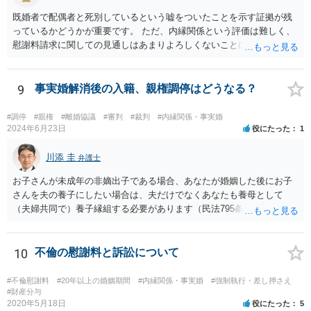
くなるのがなかなか難しいところです。 二枚舌を避けつつ、勝訴イン
既婚者で配偶者と死別しているという嘘をついたことを示す証拠が残
センティブも確保するためには、請求側の主張額を鵜呑みにした排除
っているかどうかが重要です。 ただ、内縁関係という評価は難しく、
額ベースとするのではなく、弁護士として反対の立場であれば、２～
慰謝料請求に関しての見通しはあまりよろしくないことにご留意なさ
３割くらいの確率で認められそうな金額がいくらくらいかを提示した
ったうえで今後の対応を検討する必要があります。
上で、そこからの排除額ベースとすることも考えられますが、それだ
と弱気な弁護士だと思われたり、先生は私の主張を分かってくれてい
9
事実婚解消後の入籍、親権調停はどうなる？
ないと目くじらを立てる依頼者もいそうなので、やはり難点がありま
す。 個人的には、着手金の割合を高めて、タイムチャージ併用型にし
たり、長期化した場合は追加着手金を請求できるようにしたりして最
#調停
#親権
#離婚協議
#審判
#裁判
#内縁関係・事実婚
2024年6月23日
役にたった
1
悪排除額ベースの成功報酬はもらえなくても気にしないというのが良
いように思っています。 いずれにせよ、どういう形をとるにせよ、支
川添 圭
払う報酬額はあまり変わらないと思いますので、そのとおりに支払っ
弁護士
ても損にはならないはずです。 基本的に弁護士に1時間動いてもらう
お子さんが未成年の非嫡出子である場合、あなたが婚姻した後にお子
場合の相場は税抜2万円くらいですので、あなたの事件に50時間以上費
さんを夫の養子にしたい場合は、夫だけでなくあなたも養母として
やしているのであれば排除額ベースの成功報酬が支払われないと弁護
（夫婦共同で）養子縁組する必要があります（民法795条本文）。これ
士にとっては割りの悪い事件ということになるかと存じます。
は、養親と子の間には嫡出子の関係が生じるところ（民法809条）、実
母と子の間が非嫡出子の関係のままではバランスに欠けるためである
と説明されています。 そして、再婚後の養子縁組によって夫婦の共同
10
不倫の慰謝料と訴訟について
親権となった場合は、血縁上の父親からの父を親権者とする協議に代
わる調停及び審判（民法819条5項）は認められないと考えます。 この
#不倫慰謝料
#20年以上の婚姻期間
#内縁関係・事実婚
#強制執行・差し押さえ
点について明確な判例はありませんが、離婚後の親権者変更（民法819
#財産分与
2020年5月18日
役にたった
5
条6項）においては、離婚後に親権者が再婚して元夫婦の子と再婚相手