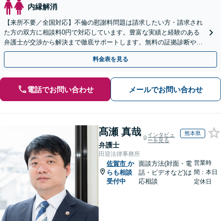
内縁解消
【来所不要／全国対応】不倫の慰謝料問題は請求したい方・請求され
た方の双方に相談料0円で対応しています。豊富な実績と経験のある
弁護士が交渉から解決まで徹底サポートします。無料の証拠診断や着
手金の返還保証もありますので安心してご相談ください。
料金表を見る
電話でお問い合わせ
メールでお問い合わせ
髙瀬 真哉
熊本県
インタビュ
ーを見る
弁護士
田迎法律事務所
営業時
佐賀市
か
面談方法(対面・電
らも相談
話・ビデオなど)は
間：本日
受付中
応相談
定休日