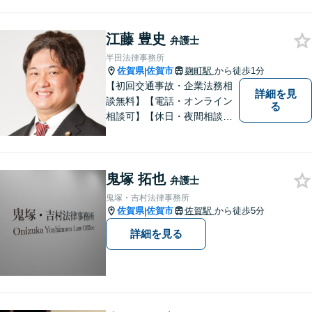
はお気軽にご相談ください。
チーム体制による迅速で最適
江藤 豊史
なリーガルサービスを提供い
弁護士
たします。
半田法律事務所
佐賀県
佐賀市
麹町駅
から徒歩1分
|
【初回交通事故・企業法務相
詳細を見
談無料】【電話・オンライン
る
相談可】【休日・夜間相談
可】適正・迅速、そして親身
なサービスの提供を心がけて
います。
鬼塚 拓也
弁護士
鬼塚・吉村法律事務所
佐賀県
佐賀市
佐賀駅
から徒歩5分
|
詳細を見る