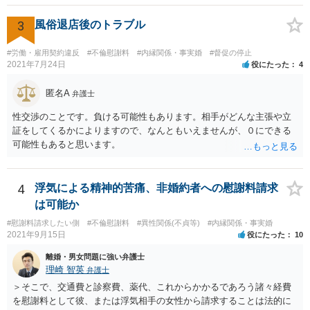
によっても追加での請求については変わってくるかと思われます。 ま
た、請求する金額によっては、相手方の判断として、それで全て終わ
3
風俗退店後のトラブル
るのであれば払っておしまいにする、という考え方もあり得ます。
#労働・雇用契約違反
#不倫慰謝料
#内縁関係・事実婚
#督促の停止
2021年7月24日
役にたった
4
匿名A
弁護士
性交渉のことです。負ける可能性もあります。相手がどんな主張や立
証をしてくるかによりますので、なんともいえませんが、０にできる
可能性もあると思います。
4
浮気による精神的苦痛、非婚約者への慰謝料請求
は可能か
#慰謝料請求したい側
#不倫慰謝料
#異性関係(不貞等)
#内縁関係・事実婚
2021年9月15日
役にたった
10
離婚・男女問題に強い弁護士
理崎 智英
弁護士
＞そこで、交通費と診察費、薬代、これからかかるであろう諸々経費
を慰謝料として彼、または浮気相手の女性から請求することは法的に