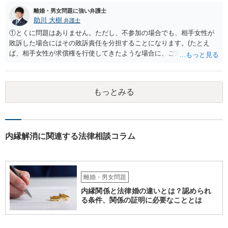
が養子縁組した場合には、親権者変更の申立ては認められないとする
離婚・男女問題に強い弁護士
最高裁判例があり、その判例で述べられている理由は民法819条5項の
助川 大樹
弁護士
場面でも同様であると考えられるからです。
①とくに問題はありません。ただし、不参加の場合でも、相手女性が
敗訴した場合にはその敗訴責任を分担することになります。(たとえ
ば、相手女性が求償権を行使してきたような場合に、ご主人から、今
回の訴訟で出てきた主張と反する主張が出来なくなります。) ②その可
能性もあるでしょうが、真相は分かりません。 ③ならないと思いま
す。 ④- ⑤それにはなりえます。 ⑥一般論ですが、裁判官は証拠に基
もっとみる
づいて事実を認定するわけですから、証拠が大切です。 証拠をきちん
と整えての訴訟提起だとは思いますが、これからでも整えられるので
あれば準備しておくことが大切でしょう。 ⑦今回の不貞行為が原因で
離婚に至るのであれば100万円以上で和解・判決になることが多いと思
います。具体的な事情が分かりかねますので、幅のありすぎる回答で
内縁解消に関連する法律相談コラム
申し訳ありません。 現在、法律事務所にご依頼されているようですか
ら、ご担当の先生にも聞いてみて頂ければと存じます。 ご参考になれ
ば幸いです。
離婚・男女問題
内縁関係と法律婚の違いとは？認められ
る条件、関係の証明に必要なこととは