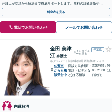
弁護士が交渉から解決まで徹底サポートします。無料の証拠診断や着
手金の返還保証もありますので安心してご相談ください。
料金表を見る
電話でお問い合わせ
メールでお問い合わせ
金田 美津
千葉県
インタビュ
ーを見る
江
弁護士
ネクスパート法律事務所 西船橋オフィス
営業時間：09:
佐賀市
面談方法(対面・
からも相
電話・ビデオな
00~21:00（土
談受付中
ど)は応相談
日祝日）
内縁解消