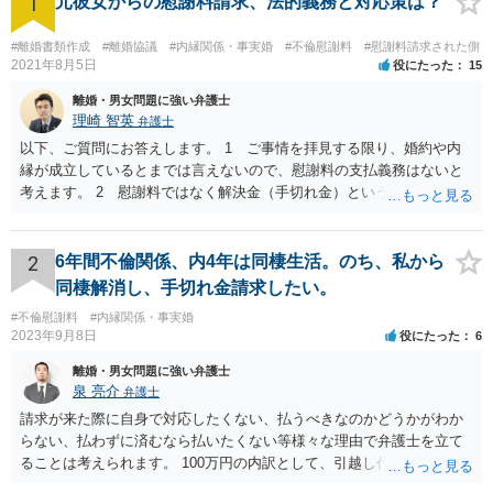
1
元彼女からの慰謝料請求、法的義務と対応策は？
#離婚書類作成
#離婚協議
#内縁関係・事実婚
#不倫慰謝料
#慰謝料請求された側
2021年8月5日
役にたった
15
離婚・男女問題に強い弁護士
理崎 智英
弁護士
以下、ご質問にお答えします。 1 ご事情を拝見する限り、婚約や内
縁が成立しているとまでは言えないので、慰謝料の支払義務はないと
考えます。 2 慰謝料ではなく解決金（手切れ金）という名目で数十
万円支払えば良いと思います。 3 今後同じような請求をされないよ
うに合意書を取り交わす必要はあると思います。 4 合意書を取り交
わし、その中で精算条項（一切の債権債務のないことを確認する）を
2
6年間不倫関係、内4年は同棲生活。のち、私から
設ければ、大丈夫です。
同棲解消し、手切れ金請求したい。
#不倫慰謝料
#内縁関係・事実婚
2023年9月8日
役にたった
6
離婚・男女問題に強い弁護士
泉 亮介
弁護士
請求が来た際に自身で対応したくない、払うべきなのかどうかがわか
らない、払わずに済むなら払いたくない等様々な理由で弁護士を立て
ることは考えられます。 100万円の内訳として、引越し代等でどの程
度の費用がかかったのかや、慰謝料としての支払いだったのかどうか