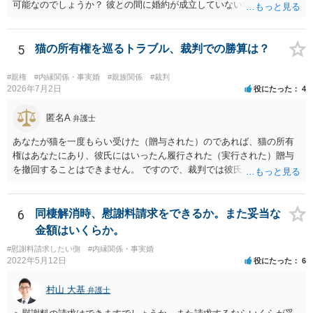
可能なのでしょうか？ 彼との間に婚約が成立していない場合には，彼
や浮気相手の女性に対して慰謝料を請求することはできません。
5
猫の所有権を巡るトラブル、裁判での勝算は？
#親権
#内縁関係・事実婚
#親族関係
#裁判
2026年7月2日
役にたった
4
匿名A
弁護士
あなたが猫を一度もらい受けた（贈与された）のであれば、猫の所有
権はあなたにあり、彼氏にはいったん履行された（実行された）贈与
を撤回することはできません。 ですので、裁判では彼氏が勝つことは
できません。 もっとも、贈与が立証（証明）できるかどうかはご記載
の事情からははっきりしませんので、早めに弁護士に面談相談する方
がいいでしょう。 場合によっては弁護士名で通知等出してもらうほう
6
同棲解消時、慰謝料請求をできるか。また妥当な
がいいかもしれません。
金額はいくらか。
#慰謝料請求したい側
#内縁関係・事実婚
2022年5月12日
役にたった
6
村山 大基
弁護士