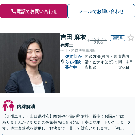
電話でお問い合わせ
メールでお問い合わせ
吉田 麻衣
福岡県
インタビュ
ーを見る
弁護士
平井・柏﨑法律事務所
営業時
佐賀市
か
面談方法(対面・電
らも相談
話・ビデオなど)は
間：本日
受付中
応相談
定休日
内縁解消
【九州エリア・山口県対応】離婚や不倫の慰謝料、親権でお悩みでは
ありませんか？あなたのお気持ちに寄り添い丁寧にサポートいたしま
す。他士業連携を活用し、解決まで一貫して対応いたします。【初回
相談60分無料】