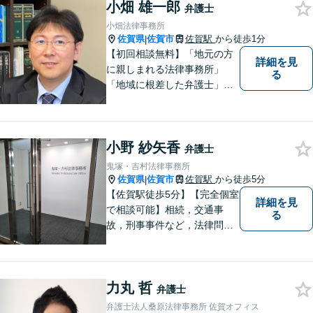
小畑 雄一郎
弁護士
小畑法律事務所
佐賀県
佐賀市
佐賀駅
から徒歩1分
|
【初回相談無料】「地元の方
詳細を見
に親しまれる法律事務所」
る
「地域に根差した弁護士」を
目指して活動しております。
企業法務から、離婚や交通事
故、金銭トラブル、刑事事件
小野 紗矢香
など幅広く対応しております
弁護士
ので、まずはお気軽にご相談
鬼塚・吉村法律事務所
下さい。【JR佐賀駅1分】
佐賀県
佐賀市
佐賀駅
から徒歩5分
|
【子連れ相談可】
【佐賀駅徒歩5分】【完全個室
詳細を見
で相談可能】相続，交通事
る
故，刑事事件など，法律問題
でお困りの方は，是非私たち
にご相談下さい。 悩みは私た
ちにお預けいただき，笑顔を
力丸 哲
お持ち帰りいただけるよう，
弁護士
全力を尽くします。
弁護士法人桑原法律事務所 佐賀オフィス