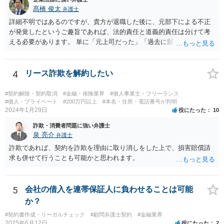
髙橋 俊太
弁護士
詳細不明ではあるのですが、貴方が退職した後に、元部下による不正
が発覚したというご趣旨であれば、法的責任と道義的責任は分けて考
える必要があります。 単に「元上司だった」「過去に部下だった」と
いうだけで、当然に１億円の損害について法的責任を負うものではあ
りません。会社が貴方に損害賠償請求をするには、在職中の管理監督
義務違反、引継ぎの不備、不正の兆候を知りながら放置したことな
4
リース詐欺を解約したい
ど、具体的な義務違反と損害との因果関係を主張・立証する必要があ
ります。なお、在職中から会計処理や現金管理の不自然さを認識して
#契約解除・契約取消
#金融・保険業界
#個人事業主・フリーランス
いた、部下に過度な権限を与えたまま放置していた、退職時に重要な
#個人・プライベート
#200万円以上
#本名・住所・電話番号が判明
2024年1月29日
役にたった
10
情報を引き継がなかった等の事情があれば、会社から問題視される可
能性はあるでしょう。 対応としては、まず会社から何を求められてい
詐欺・消費者問題に強い弁護士
るのかを明確にすることが重要です。謝罪、調査協力、金銭負担、始
泉 亮介
弁護士
末書提出など、求められている内容によって対応は異なります。不用
詐欺であれば、契約を詐欺を理由に取り消しをした上で、損害賠償請
意に責任を認める文書を作成したり、損害負担を約束したりすること
求も併せて行うことも可能かと思われます。
は避けるべきです。一方で、在職中の業務内容、権限分掌、引継ぎ資
料、不正を認識していなかった事情を整理し、必要な範囲で調査に協
力することは考えられます。 仮に、金銭請求や責任追及を示唆されて
5
会社の借入を連帯保証人に負わせることは可能
いる場合には、会社とのやり取りを保存し、弁護士に相談したうえで
か？
対応なさった方がよいでしょう。
#契約書作成・リーガルチェック
#顧問弁護士契約
#金融業界
2025年6月12日
役にたった
2