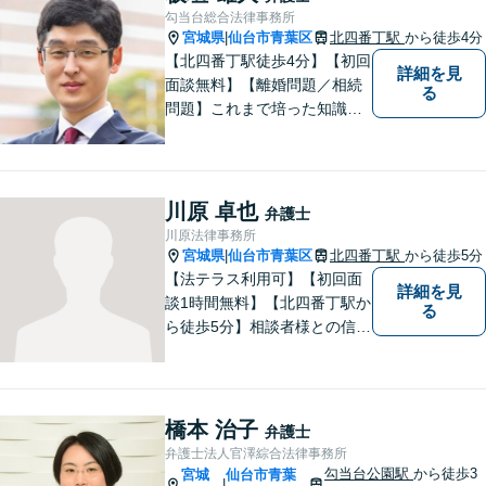
勾当台総合法律事務所
宮城県
仙台市青葉区
北四番丁駅
から徒歩4分
|
【北四番丁駅徒歩4分】【初回
詳細を見
面談無料】【離婚問題／相続
る
問題】これまで培った知識と
経験をもとに、依頼者を最善
の解決に導けるよう全力でサ
ポートします。【休日／夜間
対応可能】丁寧かつ迅速多対
川原 卓也
弁護士
応でお悩みを解決します。
川原法律事務所
【明朗な料金体系】お気軽に
宮城県
仙台市青葉区
北四番丁駅
から徒歩5分
|
ご相談下さい。
【法テラス利用可】【初回面
詳細を見
談1時間無料】【北四番丁駅か
る
ら徒歩5分】相談者様との信頼
関係を重視し、密なコミュニ
ケーションを取り、不安を与
えないことを大切にしており
ます。 まずは一度気軽に御相
橋本 治子
弁護士
談下さい。
弁護士法人官澤綜合法律事務所
勾当台公園駅
から徒歩3
宮城
仙台市青葉
|