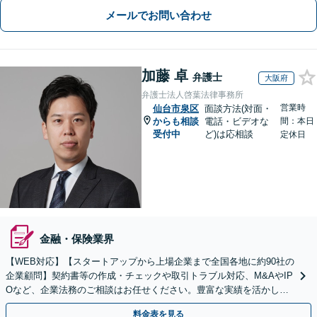
メールでお問い合わせ
加藤 卓
弁護士
大阪府
弁護士法人啓葉法律事務所
営業時
仙台市泉区
面談方法(対面・
からも相談
電話・ビデオな
間：本日
受付中
ど)は応相談
定休日
金融・保険業界
【WEB対応】【スタートアップから上場企業まで全国各地に約90社の
企業顧問】契約書等の作成・チェックや取引トラブル対応、M&AやIP
Oなど、企業法務のご相談はお任せください。豊富な実績を活かし的
確に対応を進めてまいります。
料金表を見る