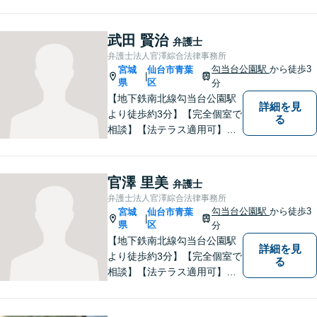
間企業でサラリーマンを経験
しております。 その経験を活
かし依頼者の立場に立った事
武田 賢治
弁護士
件の解決をめざします。法律
弁護士法人官澤綜合法律事務所
問題でお困りの方はお気軽に
勾当台公園駅
から徒歩3
宮城
仙台市青葉
|
ご相談ください。
県
区
分
【地下鉄南北線勾当台公園駅
詳細を見
より徒歩約3分】【完全個室で
る
相談】【法テラス適用可】当
事者の皆様のお気持ちに共感
しつつ事件に取り組んでおり
ます。法律問題でお困りの方
官澤 里美
弁護士
はお気軽にご相談ください。
弁護士法人官澤綜合法律事務所
勾当台公園駅
から徒歩3
宮城
仙台市青葉
|
県
区
分
【地下鉄南北線勾当台公園駅
詳細を見
より徒歩約3分】【完全個室で
る
相談】【法テラス適用可】
「ネアカ、伸び伸び、へこた
れず！」をモットーによりよ