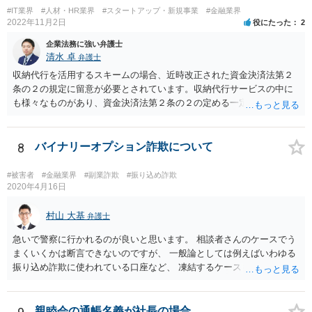
ることをお勧めいたします。
#IT業界
#人材・HR業界
#スタートアップ・新規事業
#金融業界
2022年11月2日
役にたった
2
企業法務に強い弁護士
清水 卓
弁護士
収納代行を活用するスキームの場合、近時改正された資金決済法第２
条の２の規定に留意が必要とされています。収納代行サービスの中に
も様々なものがあり、資金決済法第２条の２の定める一定の要件（内
閣府令で定める要件も含む）を満たす場合には、為替取引に該当する
ことが明らかにされました。 この資金決済法第２条の２の定める一
定の要件（内閣府令で定める要件も含む）については、該当条文を見
8
バイナリーオプション詐欺について
るだけではなかなか理解し難いところがあるかと思いますし、この掲
示板で回答するには限界がありますので、この分野に詳しそうな弁護
#被害者
#金融業界
#副業詐欺
#振り込め詐欺
士の方に直接相談なさってみて下さい。 （資金決済法） 第二条の二
2020年4月16日
金銭債権を有する者（以下この条において「受取人」という。）から
の委託、受取人からの金銭債権の譲受けその他これらに類する方法に
村山 大基
弁護士
より、当該金銭債権に係る債務者又は当該債務者からの委託（二以上
急いで警察に行かれるのが良いと思います。 相談者さんのケースでう
の段階にわたる委託を含む。）その他これに類する方法により支払を
まくいくかは断言できないのですが、 一般論としては例えばいわゆる
行う者から弁済として資金を受け入れ、又は他の者に受け入れさせ、
振り込め詐欺に使われている口座など、 凍結するケースもありますの
当該受取人に当該資金を移動させる行為（当該資金を当該受取人に交
で、できるだけ早く行って相談しましょう。
付することにより移動させる行為を除く。）であって、受取人が個人
（事業として又は事業のために受取人となる場合におけるものを除
親睦会の通帳名義が社長の場合
く。）であることその他の内閣府令で定める要件を満たすものは、為