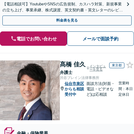
【電話相談可】YoutubeやSNSの広告規制、カスハラ対策、新規事業
の立ち上げ、事業承継、株式譲渡、英文契約書・英文レターのレビュ
ー・ドラフトなどに対応。
料金表を見る
電話でお問い合わせ
メールで面談予約
髙橋 佳久
東京都
インタビュ
ーを見る
弁護士
渋谷ブレイン法律事務所
営業時
仙台市泉区
面談方法(対面・
からも相談
電話・ビデオな
間：本日
受付中
ど)は応相談
定休日
金融・保険業界