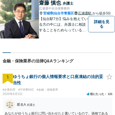
い事務所を築いていけるよう
齋藤 慎也
弁護士
に日々の業務に勤しんでおり
広瀬通中央法律事務所
ます。法律問題でお困りの方
宮城県
仙台市青葉区
広瀬通駅
から徒歩3分
|
はお気軽にご相談ください。
【仙台駅7分】悩みを抱えてい
詳細を見
る方の中には、弁護士に相談
る
することをためらっている方
もいらっしゃるかもしれませ
ん。しかし弁護士に相談する
ことで、スムーズな解決が期
待できます。 どんなことで
も、お気軽に相談ください。
金融・保険業界の法律Q&Aランキング
1
ゆうちょ銀行の個人情報要求と口座凍結の法的妥
当性
#企業犯罪
#不祥事対応
#金融・保険業界
2020年6月3日
役にたった
121
匿名A
弁護士
あなたがゆうちょ銀行に問い合わせたと書いているので、偽物である