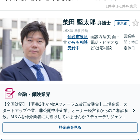
1件中 1-1件を表示
柴田 堅太郎
弁護士
東京都
LBX法律事務所
営業時
仙台市泉区
面談方法(対面・
からも相談
電話・ビデオな
間：本日
受付中
ど)は応相談
定休日
金融・保険業界
【全国対応】【著書2作がM&Aフォーラム賞正賞受賞】上場企業、ス
タートアップ企業、非公開中小企業、オーナー経営者からのご相談多
数。M＆Aを仲介業者に丸投げしていませんか？デューデリジェンス
や契約書作成・交渉はお任せください【初回無料】
料金表を見る