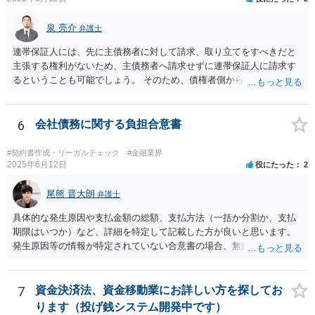
泉 亮介
弁護士
連帯保証人には、先に主債務者に対して請求、取り立てをすべきだと
主張する権利がないため、主債務者へ請求せずに連帯保証人に請求す
るということも可能でしょう。 そのため、債権者側からすれば、会社
が払えない場合に連帯保証人に請求できるものではなく、どちらに請
求しても良いものとなります。
6
会社債務に関する負担合意書
#契約書作成・リーガルチェック
#金融業界
2025年6月12日
役にたった
2
尾熊 晋大朗
弁護士
具体的な発生原因や支払金額の総額、支払方法（一括か分割か、支払
期限はいつか）など、詳細を特定して記載した方が良いと思います。
発生原因等の情報が特定されていない合意書の場合、無効になるリス
クがあり得ます。 また、例えば、分割払いの場合の期限の利益喪失条
項など、合意書に記載した方が良い文言もありますので、ご注意され
た方が良いです。 合意書など法的な書面は文言によって効果が変わり
7
資金決済法、資金移動業にお詳しい方を探してお
得るので、弁護士にご事情を伝えて直接相談、合意書の作成を依頼す
ります（投げ銭システム開発中です）