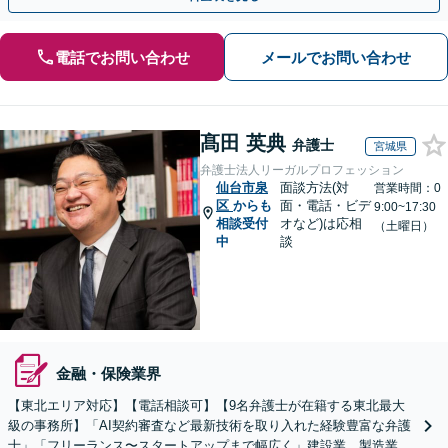
電話でお問い合わせ
メールでお問い合わせ
髙田 英典
弁護士
宮城県
弁護士法人リーガルプロフェッション
仙台市泉
面談方法(対
営業時間：0
区
からも
面・電話・ビデ
9:00~17:30
相談受付
オなど)は応相
（土曜日）
中
談
金融・保険業界
【東北エリア対応】【電話相談可】【9名弁護士が在籍する東北最大
級の事務所】「AI契約審査など最新技術を取り入れた経験豊富な弁護
士」「フリーランス〜スタートアップまで幅広く」建設業、製造業、