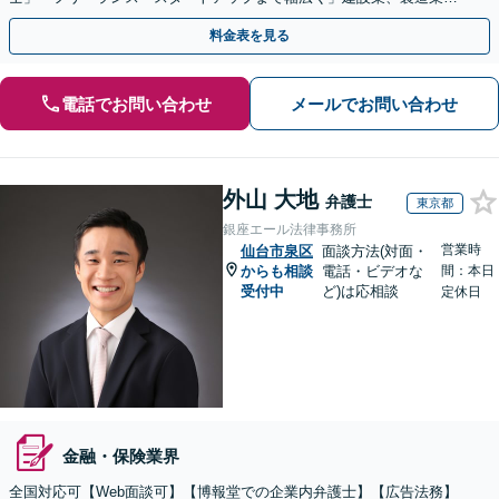
不動産業、飲食業、IT業、介護・福祉など
料金表を見る
電話でお問い合わせ
メールでお問い合わせ
外山 大地
弁護士
東京都
銀座エール法律事務所
営業時
仙台市泉区
面談方法(対面・
からも相談
電話・ビデオな
間：本日
受付中
ど)は応相談
定休日
金融・保険業界
全国対応可【Web面談可】【博報堂での企業内弁護士】【広告法務】