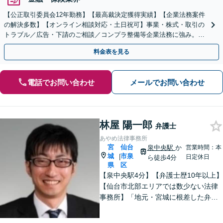
【公正取引委員会12年勤務】【最高裁決定獲得実績】【企業法務案件
の解決多数】【オンライン相談対応・土日祝可】事業・株式・取引の
トラブル／広告・下請のご相談／コンプラ整備等企業法務に強み。株
式の相続／誹謗中傷対策／不動産問題まで幅広く対応！
料金表を見る
電話でお問い合わせ
メールでお問い合わせ
林屋 陽一郎
弁護士
あやめ法律事務所
宮
仙台
泉中央駅
か
営業時間：本
城
市泉
|
日定休日
ら徒歩4分
県
区
【泉中央駅4分】【弁護士歴10年以上】
【仙台市北部エリアでは数少ない法律
事務所】「地元・宮城に根差した弁護
活動／仙台市青葉区、泉区、富谷市、
大和町、利府町など」