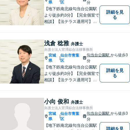
県
区
分
【地下鉄南北線勾当台公園駅
詳細を見
より徒歩約3分】【完全個室で
る
相談】【法テラス適用可】ト
ラブルにあってもなかなか声
を上げられない方々が安心し
て暮らせるよう少しでも力に
浅倉 稔雅
弁護士
なりたいと思っています。法
弁護士法人官澤綜合法律事務所
律問題でお困りの方はお気軽
勾当台公園駅
から徒歩3
宮城
仙台市青葉
|
にご相談ください。
県
区
分
【地下鉄南北線勾当台公園駅
詳細を見
より徒歩約3分】【完全個室で
る
相談】【法テラス適用可】十
分な準備と誠実な対応を心が
けております。法律問題でお
困りの方はお気軽にご相談く
小向 俊和
弁護士
ださい。
弁護士法人官澤綜合法律事務所
勾当台公園駅
から徒歩3
宮城
仙台市青葉
|
県
区
分
【地下鉄南北線勾当台公園駅
詳細を見