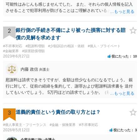
可能性はみじんも感じませんでした。 また、それらの個人情報を記入
させることで犯罪利用が防げることはご理解されているとおりです。
結局あなたにはゆうちょ銀行が信用できないという前提があり、弁護
士に同意を求めているだけです。 最初の回答では分かりづらかったの
かもしれませんが、質問にわかりやすく答えると「法的に許される」
2
銀行側の手続き不備により被った損害に対する賠
が答えになります。 補足でアドバイスしておきますと、今私に反論し
償の見解を求めます
てきたその内容をゆうちょ銀行にぶつければいいとおもいます。 もっ
#不祥事対応
#慰謝料増額
#少額訴訟の相談・依頼
#個人・プライベート
とも、ぶつけられたゆうちょ銀行があなたと契約するかは法律上ゆう
#金融業界
#損害賠償増額
ちょ銀行の自由です。
2023年6月27日
役にたった
10
内藤 政信
弁護士
慰謝料は請求できそうですが、金額は些少なものになるでしょう。 銀
行に対して、従前の経緯を集約して、謝罪および慰謝料請求書を 送付
してもいいでしょう。 5万円ほどの請求でしょうか。（私見）
3
道義的責任という責任の取り方とは？
#個人事業主・フリーランス
#金融・保険業界
#不祥事対応
2026年5月12日
役にたった
3
企業法務に強い弁護士