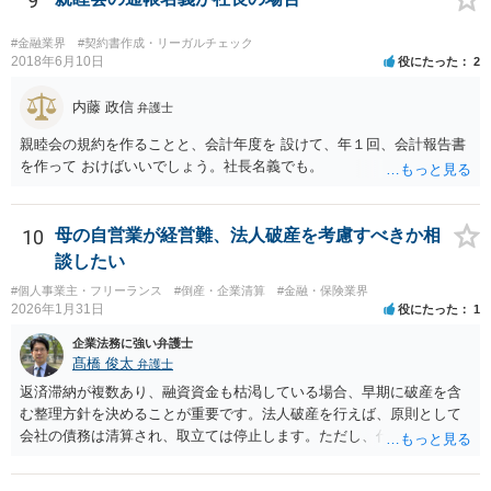
9
替取引に該当するものとする
#金融業界
#契約書作成・リーガルチェック
2018年6月10日
役にたった
2
内藤 政信
弁護士
親睦会の規約を作ることと、会計年度を 設けて、年１回、会計報告書
を作って おけばいいでしょう。社長名義でも。
10
母の自営業が経営難、法人破産を考慮すべきか相
談したい
#個人事業主・フリーランス
#倒産・企業清算
#金融・保険業界
2026年1月31日
役にたった
1
企業法務に強い弁護士
髙橋 俊太
弁護士
返済滞納が複数あり、融資資金も枯渇している場合、早期に破産を含
む整理方針を決めることが重要です。法人破産を行えば、原則として
会社の債務は清算され、取立ては停止します。ただし、代表者が連帯
保証をしている場合は、代表者個人の破産も併せて検討が必要になる
ことが多いです。放置すると責任が拡大しやすいため、北海道の法律