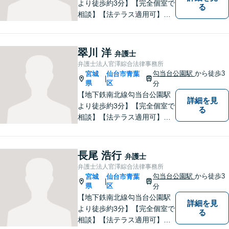
より徒歩約3分】【完全個室で
る
相談】【法テラス適用可】
様々な問題について、よりよ
い解決を目指し、依頼者の方
とともに解決に向けて歩んで
翠川 洋
弁護士
いきたいと思います。法律問
弁護士法人官澤綜合法律事務所
題でお困りの方はお気軽にご
勾当台公園駅
から徒歩3
宮城
仙台市青葉
|
相談ください。
県
区
分
【地下鉄南北線勾当台公園駅
詳細を見
より徒歩約3分】【完全個室で
る
相談】【法テラス適用可】案
件に応じて迅速かつ的確な紛
争解決を目指す一方で、でき
る限り円満な結果が実現する
長尾 浩行
弁護士
ことも心がけています。法律
弁護士法人官澤綜合法律事務所
問題でお困りの方はお気軽に
勾当台公園駅
から徒歩3
宮城
仙台市青葉
|
ご相談ください。
県
区
分
【地下鉄南北線勾当台公園駅
詳細を見
より徒歩約3分】【完全個室で
る
相談】【法テラス適用可】民