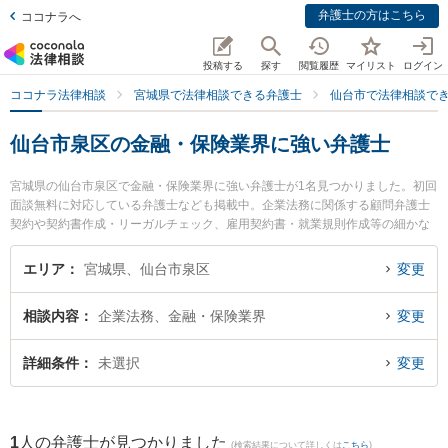
弁護士の方はこちら
ココナラへ
投稿する
探す
閲覧履歴
マイリスト
ログイン
ココナラ法律相談
宮城県で法律相談できる弁護士
仙台市で法律相談で
仙台市泉区の金融・保険業界に強い弁護士
宮城県の仙台市泉区で金融・保険業界に強い弁護士が1名見つかりました。初回
面談無料に対応している弁護士なども掲載中。企業法務に関係する顧問弁護士
契約や契約書作成・リーガルチェック、雇用契約書・就業規則作成等の細かな
分野での絞り込み検索もでき便利です。特にあやめ法律事務所の林屋 陽一郎弁
護士のプロフィール情報や弁護士費用、強みなどが注目されています。『仙台
エリア
宮城県、仙台市泉区
変更
市泉区で土日や夜間に発生した金融・保険業界のトラブルを今すぐに弁護士に
相談したい』『金融・保険業界のトラブル解決の実績豊富な近くの弁護士を検
相談内容
企業法務、金融・保険業界
変更
索したい』『初回相談無料で金融・保険業界を法律相談できる仙台市泉区内の
弁護士に相談予約したい』などでお困りの相談者さんにおすすめです。
詳細条件
未選択
変更
1
人の弁護士が見つかりました
(検索結果について詳しくは
こちら
)