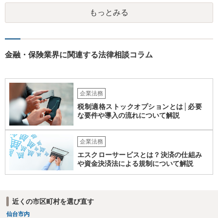
事務所で法人破産の実績があるところを探して速やかに相談をして、
もっとみる
資金繰り・雇用・保証の有無を整理した上で進めるのが安全です。イ
ンターネットやココナラだけでなく、北海道の弁護士会などを頼りに
すると見つかりやすいと思います。
金融・保険業界に関連する法律相談コラム
企業法務
税制適格ストックオプションとは│必要
な要件や導入の流れについて解説
企業法務
エスクローサービスとは？決済の仕組み
や資金決済法による規制について解説
近くの市区町村を選び直す
仙台市内