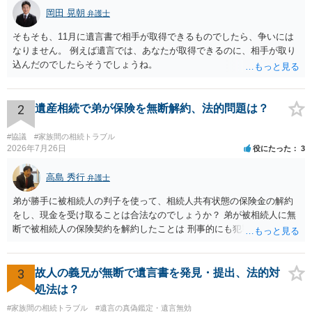
岡田 晃朝
弁護士
そもそも、11月に遺言書で相手が取得できるものでしたら、争いには
なりません。 例えば遺言では、あなたが取得できるのに、相手が取り
込んだのでしたらそうでしょうね。
2
遺産相続で弟が保険を無断解約、法的問題は？
#協議
#家族間の相続トラブル
2026年7月26日
役にたった
3
高島 秀行
弁護士
弟が勝手に被相続人の判子を使って、相続人共有状態の保険金の解約
をし、現金を受け取ることは合法なのでしょうか？ 弟が被相続人に無
断で被相続人の保険契約を解約したことは 刑事的にも犯罪となる可能
性があり、民事的には無効だと思います。 保険会社で解約の際に提出
された書類のコピーを取得して、弁護士に面談で詳しい事情を話して
相談 されたら良いと思います。
3
故人の義兄が無断で遺言書を発見・提出、法的対
処法は？
#家族間の相続トラブル
#遺言の真偽鑑定・遺言無効