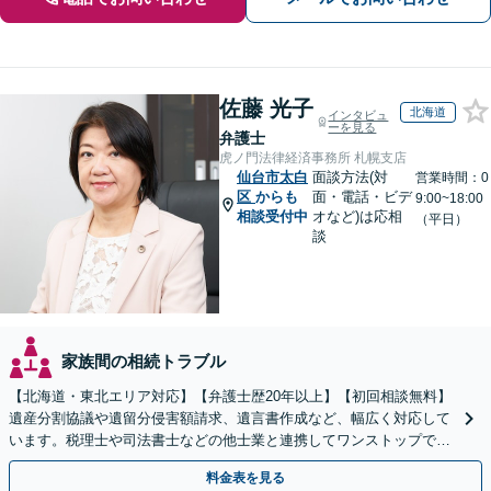
佐藤 光子
北海道
インタビュ
ーを見る
弁護士
虎ノ門法律経済事務所 札幌支店
仙台市太白
面談方法(対
営業時間：0
区
からも
面・電話・ビデ
9:00~18:00
相談受付中
オなど)は応相
（平日）
談
家族間の相続トラブル
【北海道・東北エリア対応】【弁護士歴20年以上】【初回相談無料】
遺産分割協議や遺留分侵害額請求、遺言書作成など、幅広く対応して
います。税理士や司法書士などの他士業と連携してワンストップでの
解決が可能です。ぜひご相談ください。
料金表を見る