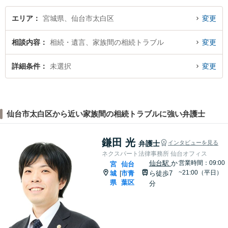
ださい。
エリア
宮城県、仙台市太白区
変更
相談内容
相続・遺言、家族間の相続トラブル
変更
詳細条件
未選択
変更
仙台市太白区から近い家族間の相続トラブルに強い弁護士
鎌田 光
弁護士
インタビューを見る
ネクスパート法律事務所 仙台オフィス
仙台駅
か
営業時間：09:00
宮
仙台
~21:00（平日）
城
市青
ら徒歩7
|
県
葉区
分