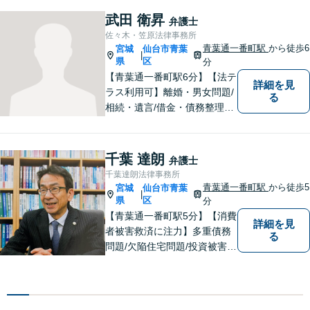
武田 衛昇
弁護士
佐々木・笠原法律事務所
青葉通一番町駅
から徒歩6
宮城
仙台市青葉
|
県
区
分
【青葉通一番町駅6分】【法テ
詳細を見
ラス利用可】離婚・男女問題/
る
相続・遺言/借金・債務整理に
関するご相談はお任せくださ
い。依頼者様がお悩みに向き
合い、前を向いて新たな一歩
千葉 達朗
弁護士
を踏み出す手助けをしたいと
千葉達朗法律事務所
思っております。【完全個室
青葉通一番町駅
から徒歩5
宮城
仙台市青葉
|
で相談可】
県
区
分
【青葉通一番町駅5分】【消費
詳細を見
者被害救済に注力】多重債務
る
問題/欠陥住宅問題/投資被害問
題などにお困りの方は是非ご
相談ください。依頼者様のご
意向を最大限汲み取るべく、
丁寧なヒアリングと相談環境