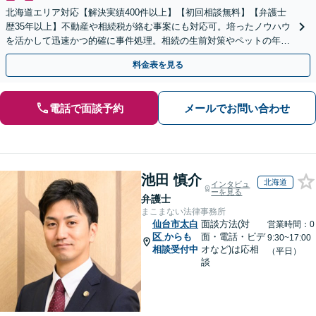
北海道エリア対応【解決実績400件以上】【初回相談無料】【弁護士
歴35年以上】不動産や相続税が絡む事案にも対応可。培ったノウハウ
を活かして迅速かつ的確に事件処理。相続の生前対策やペットの年金
システムもお任せ【完全個室】【自衛隊前駅8分】
料金表を見る
電話で面談予約
メールでお問い合わせ
池田 慎介
北海道
インタビュ
ーを見る
弁護士
まこまない法律事務所
仙台市太白
面談方法(対
営業時間：0
区
からも
面・電話・ビデ
9:30~17:00
相談受付中
オなど)は応相
（平日）
談