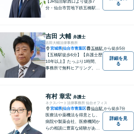
【JR仙台駅西口より徒歩7
る
分・仙台市営地下鉄五橋駅北4
出口より徒歩２分】 【初回相
談無料】【税理士法人併設】
【五橋本店・東京支店】【夜
間・土曜相談あり】【明るく
吉田 大輔
弁護士
キレイな完全個室相談室】
吉田大輔法律事務所
宮城県
仙台市青葉区
五橋駅
から徒歩5分
|
【五橋駅徒歩6分】【弁護士歴
詳細を見
10年以上】たっぷり1時間、
る
事務所で無料ヒアリング。気
になる費用も事務所でご説
明。離婚問題／遺産相続／交
通事故、多分野に対応。解決
の糸口を一緒に探すことを大
有村 章宏
弁護士
切にしています。
ネクスパート法律事務所 仙台オフィス
宮城県
仙台市青葉区
仙台駅
から徒歩7分
|
医療法や薬機法を得意とし、
詳細を見
病院や製薬会社、医療機関か
る
らの相談に豊富な経験があり