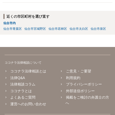
に呼ばれなかったことについて慰謝料を請求する」と言ってこられて
いる部分に関しては、 現状特に訴訟提起等されている訳ではないので
しょうから、こちらから積極的に動く必要はないように見受けられま
近くの市区町村を選び直す
す。 仮に訴訟を起こされるなどした場合には、遺産分割手続きで依頼
仙台市内
される弁護士の方に対応をお願いするのが良いのではないでしょう
仙台市青葉区
仙台市宮城野区
仙台市若林区
仙台市太白区
仙台市泉区
か。 以上ご参考にしていただければ幸いです。
ココナラ法律相談について
ココナラ法律相談とは
ご意見・ご要望
法律Q&A
利用規約
法律相談コラム
プライバシーポリシー
ココナラとは
外部送信ポリシー
よくあるご質問
掲載をご検討の弁護士の方
へ
運営へのお問い合わせ