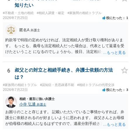
はありますが、 ・伯母様自身が分割協議に加わっていること ・御祖母
知りたい
様の意に反する遺産分割協議を行う実益が誰にあったかの立証が困難
#不動産・土地の相続
#相続人調査・確定
#家族間の相続トラブル
であること からすると、実際に遺産分割協議の効力が否定される可能
2026年7月25日
役にたった
1
性はそれほど高くない（立証のハードルは非常に高い）ということが
言えると思います。
匿名A
弁護士
約款等で特段の定めがなければ、法定相続人が受け取り権利がありま
す。 もっとも、義母も法定相続人だった場合は、代表として返還を受
けたということ になるのでしょうから、後日、法定相続分に基づいて
精算を求めることは可能と思います。
6
叔父との対立と相続手続き、弁護士依頼の方法
は？
#家族間の相続トラブル
#認知症・意思疎通不能
#相続トラブルの代理交渉
2026年7月22日
役にたった
3
相続・遺言に強い弁護士
小寺 弘通
弁護士
お困りのことと存じます。 記載いただいているご事情からすれば、弁
護士に依頼されるのが好ましいように思われます。 叔父さんとお母様
が伯母様の相続人になるはずですので、遺産分割手続きという形でお
母様の方で弁護士に依頼されるのが良いかと思います。 また、「葬儀