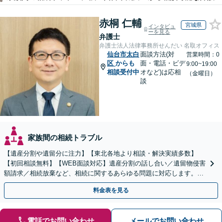
赤桐 仁輔
宮城県
インタビュ
ーを見る
弁護士
弁護士法人法律事務所せんだい 名取オフィス
仙台市太白
面談方法(対
営業時間：0
区
からも
面・電話・ビデ
9:00~19:00
相談受付中
オなど)は応相
（金曜日）
談
家族間の相続トラブル
【遺産分割や遺留分に注力】【東北各地より相談・解決実績多数】
【初回相談無料】【WEB面談対応】遺産分割の話し合い／遺留物侵害
額請求／相続放棄など、相続に関するあらゆる問題に対応します。ご
事情やご意向を丁寧にお聞きし、有利な解決を目指します
料金表を見る
電話でお問い合わせ
メールでお問い合わせ