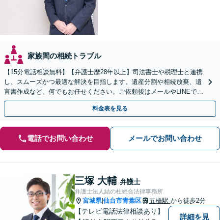
家族間の相続トラブル
【15分電話相談無料】【弁護士歴28年以上】司法書士や税理士と連携
し、スムーズかつ最適な解決を目指します。遺産分割や相続放棄、遺
言書作成など、何でもお任せください。ご依頼後はメールやLINEでの
やり取りも可能です【青葉通一番町駅5分】
料金表を見る
電話でお問い合わせ
メールでお問い合わせ
三塚 大輔
弁護士
弁護士法人結の杜総合法律事務所
宮城県
仙台市青葉区
五橋駅
から徒歩2分
|
【テレビ電話法律相談あり】
詳細を見