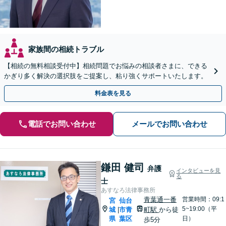
家族間の相続トラブル
【相続の無料相談受付中】相続問題でお悩みの相談者さまに、できる
かぎり多く解決の選択肢をご提案し、粘り強くサポートいたします。
料金表を見る
電話でお問い合わせ
メールでお問い合わせ
鎌田 健司
弁護
インタビューを見
る
士
あすなろ法律事務所
青葉通一番
営業時間：09:1
宮
仙台
5~19:00（平
城
市青
町駅
から徒
|
県
葉区
日）
歩5分