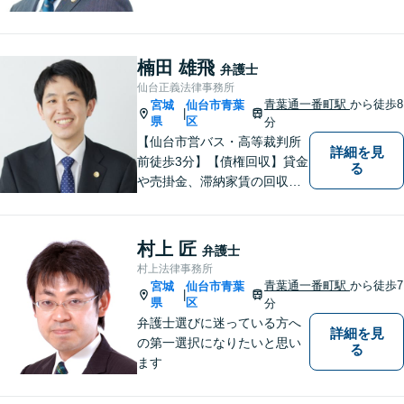
ます。【初回相談無料】ご依
頼者様の声に真摯に耳を傾
け、「法律の能力」「コミュ
ニケーション力」「リサーチ
楠田 雄飛
弁護士
力」をフルに用いて、真の救
仙台正義法律事務所
済を目指します。【分割払い
青葉通一番町駅
から徒歩8
宮城
仙台市青葉
|
可】
県
区
分
【仙台市営バス・高等裁判所
詳細を見
前徒歩3分】【債権回収】貸金
る
や売掛金、滞納家賃の回収な
らお任せください【離婚】不
倫慰謝料の請求を受けた方の
相談のみ受け付けております
村上 匠
弁護士
【相続】遺言書作成・相続放
村上法律事務所
棄・遺産分割・遺留分のご相
青葉通一番町駅
から徒歩7
宮城
仙台市青葉
|
談に対応しております
県
区
分
弁護士選びに迷っている方へ
詳細を見
の第一選択になりたいと思い
る
ます