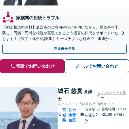
家族間の相続トラブル
【初回相談料無料】遺言者のご意向や想いを伺いながら、揉め事を予
防し、円満・円滑な相続が実現できるよう遺言の作成をサポートいた
します！【夜間・休日相談OK】リーズナブルな料金で、迅速かつス
ピーディーにまごころを持って対応させて頂きます。
料金表を見る
電話でお問い合わせ
メールでお問い合わせ
城石 悠貴
弁護
インタビューを見
る
士
ネクスパート法律事務所 仙台オフィス
仙台駅
か
営業時間：09:00
宮
仙台
~21:00（平日）
城
市青
ら徒歩7
|
県
葉区
分