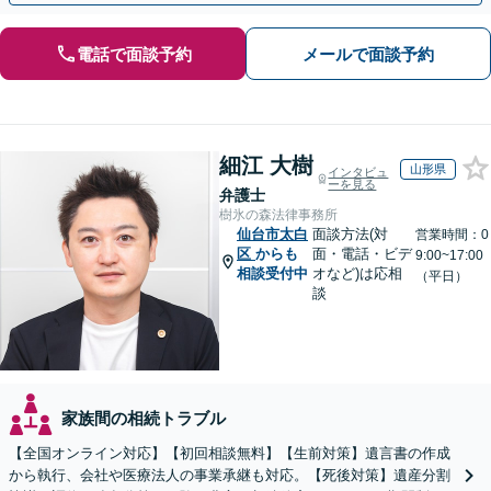
電話で面談予約
メールで面談予約
細江 大樹
山形県
インタビュ
ーを見る
弁護士
樹氷の森法律事務所
仙台市太白
面談方法(対
営業時間：0
区
からも
面・電話・ビデ
9:00~17:00
相談受付中
オなど)は応相
（平日）
談
家族間の相続トラブル
【全国オンライン対応】【初回相談無料】【生前対策】遺言書の作成
から執行、会社や医療法人の事業承継も対応。【死後対策】遺産分割