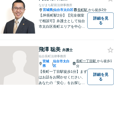
ながまち駅前法律事務所
宮城県
仙台市太白区
長町駅
から徒歩2分
|
【JR長町駅2分】【完全個室
詳細を見
で相談可】弁護士として仙台
る
市太白区長町エリアを中心
に、地域の皆さま・事業主さ
まのご不安やお悩み事を解決
するためのサポートをさせて
飛澤 聡美
いただきます。 親身になって
弁護士
お話を聴かせていただきます
仙台長町法律事務所
ので、お気軽にご相談くださ
長町一丁目駅
から徒歩1
宮城
仙台市太白
|
い。
県
区
分
【長町一丁目駅徒歩1分】まず
詳細を見
はお話をお聞かせください、
る
あなたの「安心」をお探しし
ます。些細なことでも気軽に
お話に来ていただいて大丈夫
です。解決のためのお手伝い
をいたしますので、悩んでい
らっしゃることをお聞かせく