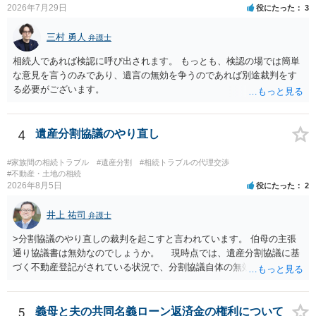
2026年7月29日
役にたった
3
三村 勇人
弁護士
相続人であれば検認に呼び出されます。 もっとも、検認の場では簡単
な意見を言うのみであり、遺言の無効を争うのであれば別途裁判をす
る必要がございます。
4
遺産分割協議のやり直し
#家族間の相続トラブル
#遺産分割
#相続トラブルの代理交渉
#不動産・土地の相続
2026年8月5日
役にたった
2
井上 祐司
弁護士
>分割協議のやり直しの裁判を起こすと言われています。 伯母の主張
通り協議書は無効なのでしょうか。 現時点では、遺産分割協議に基
づく不動産登記がされている状況で、分割協議自体の無効を裁判所が
認めたわけではないので、分割協議の効力に影響はありません。 先
方の訴訟の主張及び立証次第ですが、 ・御祖母様の認知能力に関する
医師の意見書、筆跡鑑定 が提出されればその効力が否定される可能性
5
義母と夫の共同名義ローン返済金の権利について