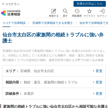
弁護士の方はこちら
ココナラへ
投稿する
探す
閲覧履歴
マイリスト
ログイン
ココナラ法律相談
宮城県で法律相談できる弁護士
仙台市で法律相談で
仙台市太白区の家族間の相続トラブルに強い弁
護士
宮城県の仙台市太白区で家族間の相続トラブルに強い弁護士が2名見つかりまし
た。分割払いに対応している弁護士なども掲載中。相続・遺言に関係する家族
間の相続トラブルや認知症の相続、遺産分割等の細かな分野での絞り込み検索
もでき便利です。特にながまち駅前法律事務所の高橋 崇弁護士や仙台長町法律
事務所の飛澤 聡美弁護士のプロフィール情報や弁護士費用、強みなどが注目さ
エリア
宮城県、仙台市太白区
変更
れています。『仙台市太白区で土日や夜間に発生した家族間の相続トラブルの
トラブルを今すぐに弁護士に相談したい』『家族間の相続トラブルのトラブル
相談内容
相続・遺言、家族間の相続トラブル
変更
解決の実績豊富な近くの弁護士を検索したい』『初回相談無料で家族間の相続
トラブルを法律相談できる仙台市太白区内の弁護士に相談予約したい』などで
お困りの相談者さんにおすすめです。
詳細条件
未選択
変更
家族間の相続トラブルに強い仙台市太白区から相談可能な弁護士