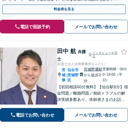
い弁護士が対応します。ＷＥＢ面談可。
料金表を見る
電話で面談予約
メールでお問い合わせ
田中 航
弁護
インタビューを見
る
士
弁護士法人法律事務所せんだい
宮城野通駅
営業時間：09:0
宮
仙台市
0~19:00（平
城
宮城野
から徒歩3
|
県
区
日）
分
【初回相談60分無料】【仙台駅6分】借
金問題／離婚問題／相続トラブルの解
決実績多数あり。依頼者さまのお話や
ご要望を丁寧にお聞きし、弁護士が解
決まで対応・サポートします【土曜日
電話でお問い合わせ
メールでお問い合わせ
も営業】交通事故や刑事事件のご相談
もお任せください【Web面談可】