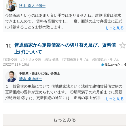
秋山 直人
弁護士
少額訴訟というのはあまり良い手ではありませんね。建物明渡は請求
できませんので。 賃料も高額ですし、一度、面談の上で弁護士に正式
に相談することをお勧め致します。
10
普通借家から定期借家への切り替え及び、賃料値
上げについて
#家賃交渉
#立ち退き交渉
#契約解除
#定期借家トラブル
#賃貸契約トラブル
2022年11月16日
役にたった
6
不動産・住まいに強い弁護士
清水 卓
弁護士
１ 賃貸借の更新について 借地借家法という法律で建物賃貸借契約の
更新拒絶の要件が定められています。 ①期間満了の六月前までに更新
拒絶通知 ②また、更新拒絶の通知には、正当の事由が認められる必要
があります。この正当の事由は、賃貸人の建物使用を必要とする事情•
賃借人の建物使用を必要とする事情のほか、従前の経過，建物の利用
状況，建物の現況，いわゆる立退料の申出を考慮して判断するものと
もっとみる
されています。 ③更新拒絶通知がされた場合でも、賃貸借期間満了満
了後も賃借人が建物の使用を継続する場合には、賃借人に対し遅滞な