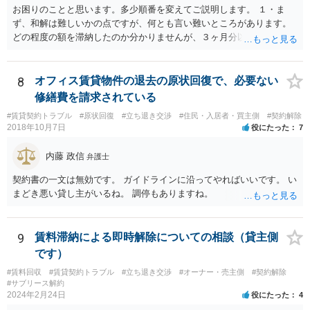
お困りのことと思います。多少順番を変えてご説明します。 １・ま
ず、和解は難しいかの点ですが、何とも言い難いところがあります。
どの程度の額を滞納したのか分かりませんが、３ヶ月分以上滞納した
り、これまで繰り返し賃料滞納があったりすると、 信頼関係が破壊さ
れたと評価され、来月払えるからと言って、大家があなたとの賃貸借
契約が解約できることに変わりなくなってしまうからです。 そのよう
8
オフィス賃貸物件の退去の原状回復で、必要ない
な場合、相手が、「もう出て行って欲しい」と考えていれば、引き続
修繕費を請求されている
き居住する前提での和解は難しい可能性があります。 ２・弁護士が事
#賃貸契約トラブル
#原状回復
#立ち退き交渉
#住民・入居者・買主側
#契約解除
件の見通しをたてるにも、賃料滞納状況で見立てが変わりますし、そ
2018年10月7日
役にたった
7
もそも賃料滞納状況によってはご希望に沿える活動を保障できず、 依
頼を受けられないかもしれないです。依頼を受けるにしても厳しめの
内藤 政信
弁護士
リスクを踏まえた上でのものとなる可能性があります。 定型的な事件
依頼となるかもわからず、着手金額もなんともいえないと思います。
契約書の一文は無効です。 ガイドラインに沿ってやればいいです。 い
複数事務所にあたり、着手金額を確認されるとよいと思います。 ３・
まどき悪い貸し主がいるね。 調停もありますね。
弁護士が依頼を受ければ代わりに裁判所とのやりとりを行うことが可
能です。双方に弁護士がついていればウェブ会議で裁判を実施する場
合もあるでしょう。 ただし、ご本人さんも同行してもらう必要が和解
9
賃料滞納による即時解除についての相談（貸主側
協議の場合だとあると思います。
です）
#賃料回収
#賃貸契約トラブル
#立ち退き交渉
#オーナー・売主側
#契約解除
#サブリース解約
2024年2月24日
役にたった
4