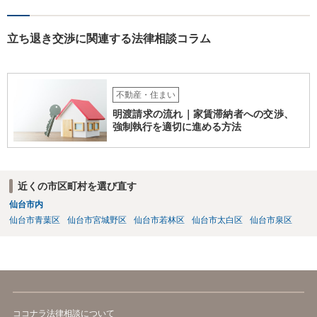
く異議を述べる 大家側（賃貸人側）に正当の事由が認めらるか疑問
のあるご事案かと思います。更新拒絶に正当の事由がない場合、大家
側（賃貸人側）が、更新の予定されている普通賃貸借契約から更新の
立ち退き交渉に関連する法律相談コラム
ない定期借家契約に一方的に切り替えることはできません。ただし、
正当の事由がない場合でも、賃借人側の同意があれば、定期借家契約
への切り替えも可能です。そのため、仲介会社側は、何とか、賃借人
側（あなた側）から同意を取り付けようとしているものと思われま
不動産・住まい
す。 （建物賃貸借契約の更新等） 第二十六条 建物の賃貸借について
明渡請求の流れ｜家賃滞納者への交渉、
期間の定めがある場合において、当事者が期間の満了の一年前から六
強制執行を適切に進める方法
月前までの間に相手方に対して更新をしない旨の通知又は条件を変更
しなければ更新をしない旨の通知をしなかったときは、従前の契約と
同一の条件で契約を更新したものとみなす。ただし、その期間は、定
めがないものとする。 ２ 前項の通知をした場合であっても、建物の
近くの市区町村を選び直す
賃貸借の期間が満了した後建物の賃借人が使用を継続する場合におい
仙台市内
て、建物の賃貸人が遅滞なく異議を述べなかったときも、同項と同様
とする。 （建物賃貸借契約の更新拒絶等の要件） 第二十八条 建物の
仙台市青葉区
仙台市宮城野区
仙台市若林区
仙台市太白区
仙台市泉区
賃貸人による第二十六条第一項の通知又は建物の賃貸借の解約の申入
れは、建物の賃貸人及び賃借人（転借人を含む。以下この条において
同じ。）が建物の使用を必要とする事情のほか、建物の賃貸借に関す
る従前の経過、建物の利用状況及び建物の現況並びに建物の賃貸人が
建物の明渡しの条件として又は建物の明渡しと引換えに建物の賃借人
に対して財産上の給付をする旨の申出をした場合におけるその申出を
ココナラ法律相談について