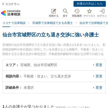
弁護士の方はこちら
ココナラへ
投稿する
探す
閲覧履歴
マイリスト
ログイン
ココナラ法律相談
宮城県で法律相談できる弁護士
仙台市で法律相談で
仙台市宮城野区の立ち退き交渉に強い弁護士
宮城県の仙台市宮城野区で立ち退き交渉に強い弁護士が1名見つかりました。初
回面談無料や休日面談に対応している弁護士なども掲載中。不動産・住まいに
関係する立ち退き交渉や家賃交渉、不動産契約解除等の細かな分野での絞り込
み検索もでき便利です。特に弁護士法人法律事務所せんだいの田中 航弁護士の
プロフィール情報や弁護士費用、強みなどが注目されています。『仙台市宮城
エリア
宮城県、仙台市宮城野区
変更
野区で土日や夜間に発生した立ち退き交渉のトラブルを今すぐに弁護士に相談
したい』『立ち退き交渉のトラブル解決の実績豊富な近くの弁護士を検索した
相談内容
不動産・住まい、立ち退き交渉
変更
い』『初回相談無料で立ち退き交渉を法律相談できる仙台市宮城野区内の弁護
士に相談予約したい』などでお困りの相談者さんにおすすめです。
詳細条件
未選択
変更
1
人の弁護士が見つかりました
(検索結果について詳しくは
こちら
)