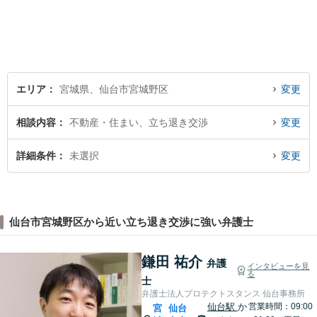
エリア
宮城県、仙台市宮城野区
変更
相談内容
不動産・住まい、立ち退き交渉
変更
詳細条件
未選択
変更
仙台市宮城野区から近い立ち退き交渉に強い弁護士
鎌田 祐介
弁護
インタビューを見
る
士
弁護士法人プロテクトスタンス 仙台事務所
仙台駅
か
営業時間：09:00
宮
仙台