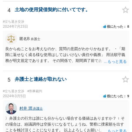
士に交渉を代理してもらっても良いように思います。
4
土地の使用貸借契約に付いてです。
#立ち退き交渉
2024年7月23日
役にたった
8
匿名B
弁護士
良からぬことをお考えなのか、質問の意図がわかりかねます。 ・「期
限に返せなく成る様な使用はしてはいけない責任や義務」 用法順守義
務が明文規定であります。 その関係で、期間満了前であっても、契約
解除されることが考えられます。 （借主による使用及び収益） 第五百
九十四条 借主は、契約又はその目的物の性質によって定まった用法
に従い、その物の使用及び収益をしなければならない。 ２ 借主は、
5
弁護士と連絡が取れない
貸主の承諾を得なければ、第三者に借用物の使用又は収益をさせるこ
とができない。 ３ 借主が前二項の規定に違反して使用又は収益をし
#立ち退き交渉
#刑事裁判
たときは、貸主は、契約の解除をすることができる。
2024年3月5日
役にたった
9
村井 潤
弁護士
〉弁護士の行方は誰にも分からない場合する価値はありますか？ ↑ そ
の場合は、紛議調停は空振りになるでしょうね。警察に捜索願を出す
ことを検討頂くことになります。 以上よろしくお願いします。同業者