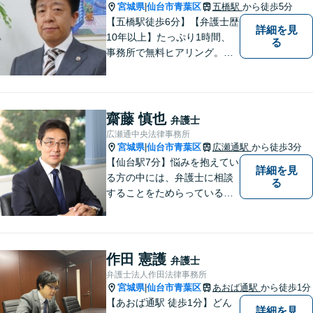
い。
宮城県
仙台市青葉区
五橋駅
から徒歩5分
|
【五橋駅徒歩6分】【弁護士歴
詳細を見
10年以上】たっぷり1時間、
る
事務所で無料ヒアリング。気
になる費用も事務所でご説
明。離婚問題／遺産相続／交
通事故、多分野に対応。解決
の糸口を一緒に探すことを大
齋藤 慎也
弁護士
切にしています。
広瀬通中央法律事務所
宮城県
仙台市青葉区
広瀬通駅
から徒歩3分
|
【仙台駅7分】悩みを抱えてい
詳細を見
る方の中には、弁護士に相談
る
することをためらっている方
もいらっしゃるかもしれませ
ん。しかし弁護士に相談する
ことで、スムーズな解決が期
待できます。 どんなことで
作田 憲護
弁護士
も、お気軽に相談ください。
弁護士法人作田法律事務所
宮城県
仙台市青葉区
あおば通駅
から徒歩1分
|
【あおば通駅 徒歩1分】どん
詳細を見