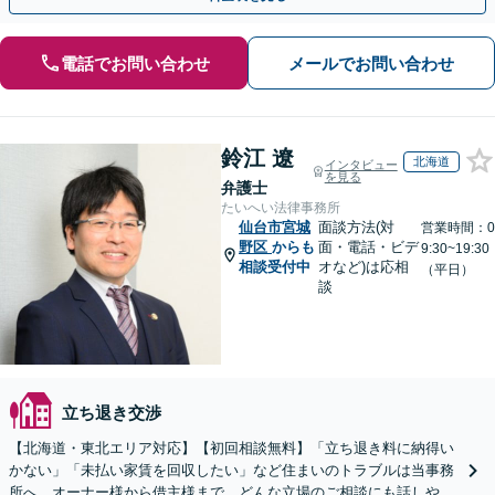
電話でお問い合わせ
メールでお問い合わせ
鈴江 遼
北海道
インタビュー
を見る
弁護士
たいへい法律事務所
仙台市宮城
面談方法(対
営業時間：0
野区
からも
面・電話・ビデ
9:30~19:30
相談受付中
オなど)は応相
（平日）
談
立ち退き交渉
【北海道・東北エリア対応】【初回相談無料】「立ち退き料に納得い
かない」「未払い家賃を回収したい」など住まいのトラブルは当事務
所へ。オーナー様から借主様まで、どんな立場のご相談にも話しやす