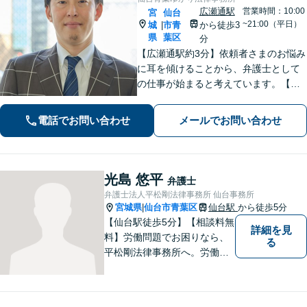
広瀬通駅
営業時間：10:00
宮
仙台
~21:00（平日）
城
市青
から徒歩3
|
県
葉区
分
【広瀬通駅約3分】依頼者さまのお悩み
に耳を傾けることから、弁護士として
の仕事が始まると考えています。【離
婚・男女問題】親権・面会・モラハラ
など男性からのご依頼多数【相続・遺
電話でお問い合わせ
メールでお問い合わせ
言】遺産分割などスムーズに解決【初
回相談60分無料】【オンライン相談可
能】
光島 悠平
弁護士
弁護士法人平松剛法律事務所 仙台事務所
宮城県
仙台市青葉区
仙台駅
から徒歩5分
|
【仙台駅徒歩5分】【相談料無
詳細を見
料】労働問題でお困りなら、
る
平松剛法律事務所へ。労働者
を守るため、問題解決に取り
組み続けます。交通事故・ア
スペスト・借金など多岐にわ