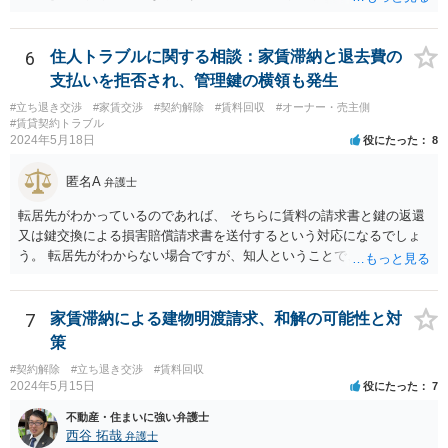
の謎過ぎる行動で大変なことになり申し訳ないのですが、これにて終
了させてください。
6
住人トラブルに関する相談：家賃滞納と退去費の
支払いを拒否され、管理鍵の横領も発生
#立ち退き交渉
#家賃交渉
#契約解除
#賃料回収
#オーナー・売主側
#賃貸契約トラブル
2024年5月18日
役にたった
8
匿名A
弁護士
転居先がわかっているのであれば、 そちらに賃料の請求書と鍵の返還
又は鍵交換による損害賠償請求書を送付するという対応になるでしょ
う。 転居先がわからない場合ですが、知人ということで、連絡がつく
のであれば、そちらに連絡をしてという形ですが、知人間ということ
で、適切な対応が望めない場合は、債権回収を弁護士に依頼すること
をご検討ください。
7
家賃滞納による建物明渡請求、和解の可能性と対
策
#契約解除
#立ち退き交渉
#賃料回収
2024年5月15日
役にたった
7
不動産・住まいに強い弁護士
西谷 拓哉
弁護士