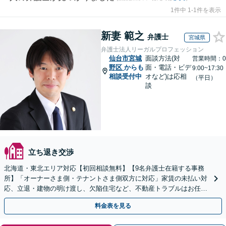
1件中 1-1件を表示
新妻 範之
弁護士
宮城県
弁護士法人リーガルプロフェッション
仙台市宮城
面談方法(対
営業時間：0
野区
からも
面・電話・ビデ
9:00~17:30
相談受付中
オなど)は応相
（平日）
談
立ち退き交渉
北海道・東北エリア対応【初回相談無料】【9名弁護士在籍する事務
所】「オーナーさま側・テナントさま側双方に対応」家賃の未払い対
応、立退・建物の明け渡し、欠陥住宅など、不動産トラブルはお任せ
ください「早期相談で損失を最小限に」
料金表を見る