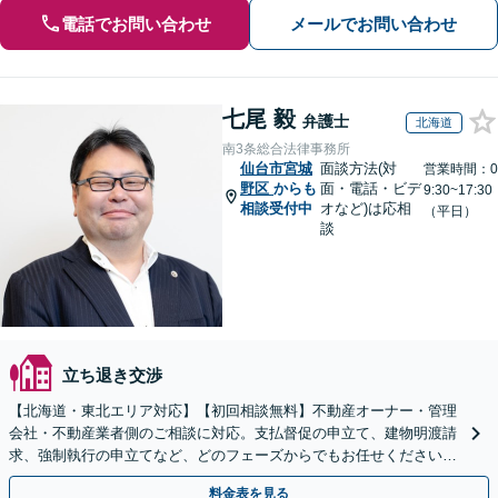
電話でお問い合わせ
メールでお問い合わせ
七尾 毅
弁護士
北海道
南3条総合法律事務所
仙台市宮城
面談方法(対
営業時間：0
野区
からも
面・電話・ビデ
9:30~17:30
相談受付中
オなど)は応相
（平日）
談
立ち退き交渉
【北海道・東北エリア対応】【初回相談無料】不動産オーナー・管理
会社・不動産業者側のご相談に対応。支払督促の申立て、建物明渡請
求、強制執行の申立てなど、どのフェーズからでもお任せください。
他士業ともワンストップで対応可能【休日・夜間面談OK】
料金表を見る