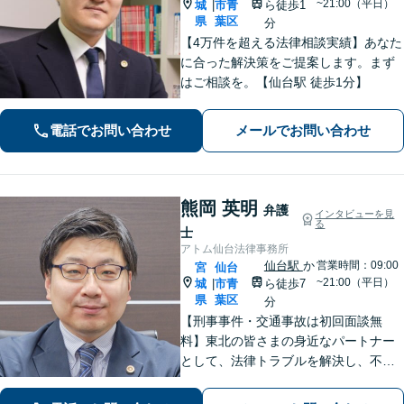
~21:00（平日）
城
市青
ら徒歩1
|
県
葉区
分
【4万件を超える法律相談実績】あなた
に合った解決策をご提案します。まず
はご相談を。【仙台駅 徒歩1分】
電話でお問い合わせ
メールでお問い合わせ
熊岡 英明
弁護
インタビューを見
る
士
アトム仙台法律事務所
仙台駅
か
営業時間：09:00
宮
仙台
~21:00（平日）
城
市青
ら徒歩7
|
県
葉区
分
【刑事事件・交通事故は初回面談無
料】東北の皆さまの身近なパートナー
として、法律トラブルを解決し、不安
を安心に変えられるよう尽力いたしま
す。どんな些細なお悩みでも大丈夫で