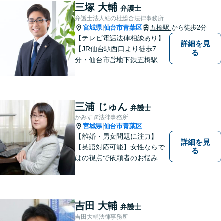
たる事件も、受任可能です。
三塚 大輔
弁護士
お気軽にご相談ください。
弁護士法人結の杜総合法律事務所
宮城県
仙台市青葉区
五橋駅
から徒歩2分
|
【テレビ電話法律相談あり】
詳細を見
【JR仙台駅西口より徒歩7
る
分・仙台市営地下鉄五橋駅北4
出口より徒歩２分】 【初回相
談無料】【税理士法人併設】
【五橋本店・東京支店】【夜
間・土曜相談あり】【明るく
三浦 じゅん
弁護士
キレイな完全個室相談室】
かみすぎ法律事務所
宮城県
仙台市青葉区
|
【離婚・男女問題に注力】
詳細を見
【英語対応可能】女性ならで
る
はの視点で依頼者のお悩みに
寄り添い、丁寧かつ迅速なサ
ポートをいたします。離婚・
男女問題やセクハラ事件など
のお困り事がございました
吉田 大輔
弁護士
ら、お気軽にご相談くださ
吉田大輔法律事務所