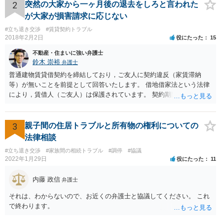
もらうと良いです。 そうすると裁判になりますが、相手に正当事由が
2
突然の大家から一ヶ月後の退去をしろと言われた
かなり少ないケースといえますので、立退請求は棄却、または相当程
が大家が損害請求に応じない
度の立退料を提示しないと立退請求は認められないと思います。た
#立ち退き交渉
#賃貸契約トラブル
だ、裁判となった場合は、費用はかかりますが、弁護士を立てること
2018年2月2日
役にたった
15
をおすすめします。 頑張ってください！
不動産・住まいに強い弁護士
鈴木 崇裕
弁護士
普通建物賃貸借契約を締結しており，ご友人に契約違反（家賃滞納
等）が無いことを前提として回答いたします。 借地借家法という法律
により，賃借人（ご友人）は保護されています。 契約期間途中であれ
ば，賃貸人が何を言おうと（契約書にどう書いてあろうと），契約を
一方的に終了させられてしまうことはありません。 さらに，契約期間
が満了するときであっても， 建物の老朽化が著しいとか，賃貸人（大
3
親子間の住居トラブルと所有物の権利についての
家さん）の居宅が無くなってしまったというような事情がない限り，
法律相談
賃貸借契約は更新されます。 したがって，ご友人は，大家さんの要望
#立ち退き交渉
#家族間の相続トラブル
#調停
#協議
に応える必要はありません。 ご友人としては， Ａ 退去しないと主張
2022年1月29日
役にたった
11
する Ｂ 退去しても良いが，相応の立退料を支払ってもらう という，
いずれかの選択肢をとることができます。さらに，Ｂの亜種として
内藤 政信
弁護士
Ｃ 退去の時期をたとえば半年先として，それまでの期間の賃料を免
除してもらう という方法もあり得るかもしれません（実質的には半年
それは、わからないので、お近くの弁護士と協議してください。 これ
分の立退き料をもらったことになります。）。 ストレスで体調を崩さ
で終わります。
れるのもよろしくないですから，費用の面で折り合いがつけば，弁護