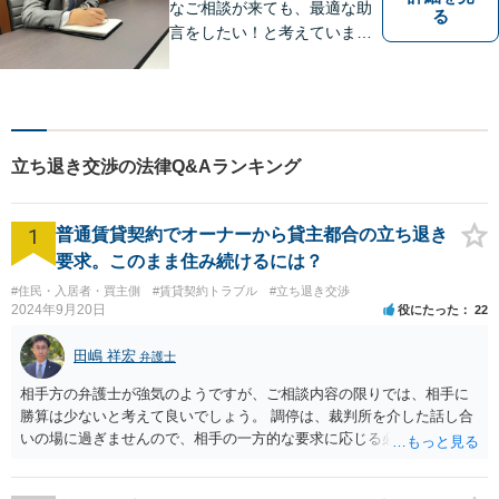
なご相談が来ても、最適な助
る
言をしたい！と考えていま
す。法律問題でなくても構い
ません。 お気軽にご相談くだ
さい。
立ち退き交渉の法律Q&Aランキング
1
普通賃貸契約でオーナーから貸主都合の立ち退き
要求。このまま住み続けるには？
#住民・入居者・買主側
#賃貸契約トラブル
#立ち退き交渉
2024年9月20日
役にたった
22
田嶋 祥宏
弁護士
相手方の弁護士が強気のようですが、ご相談内容の限りでは、相手に
勝算は少ないと考えて良いでしょう。 調停は、裁判所を介した話し合
いの場に過ぎませんので、相手の一方的な要求に応じる必要はなく、
妥協もしてはいけません。調停委員から意に沿わない調停案を示され
ても拒否して大丈夫です。納得いかない場合は調停不調で終了にして