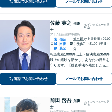
電話でお問い合わせ
メールでお問い合わせ
すので、まずはお気軽にご相談くださ
い
佐藤 英之
弁護
インタビューを見
る
士
アトム仙台法律事務所
仙台駅
か
営業時間：09:00
宮
仙台
~21:00（平日）
城
市青
ら徒歩7
|
県
葉区
分
相談実績1000件以上・解決実績350件
以上の経験を活かし、あなたの日常を
守ります。【捜査手法を熟知した元警
察官弁護士・刑事事件加害者弁護・交
通事故に特化】
電話でお問い合わせ
メールでお問い合わせ
前田 啓吾
弁護
インタビューを見
る
士
仙台青葉ゆかり法律事務所