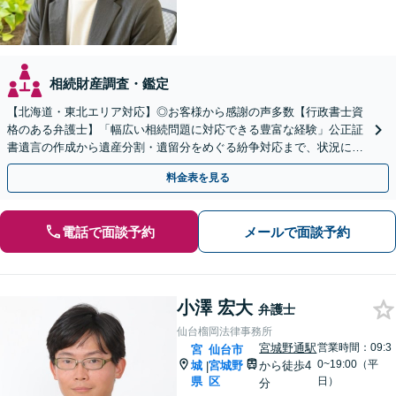
相続財産調査・鑑定
【北海道・東北エリア対応】◎お客様から感謝の声多数【行政書士資
格のある弁護士】「幅広い相続問題に対応できる豊富な経験」公正証
書遺言の作成から遺産分割・遺留分をめぐる紛争対応まで、状況に応
じた最適な方法をご提案します【夜間相談可】
料金表を見る
電話で面談予約
メールで面談予約
小澤 宏大
弁護士
仙台榴岡法律事務所
宮城野通駅
営業時間：09:3
宮
仙台市
0~19:00（平
城
宮城野
から徒歩4
|
県
区
日）
分