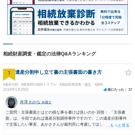
相続財産調査・鑑定の法律Q&Aランキング
1
遺産分割申し立て書の主張書面の書き方
#遺産分割
#家族間の相続トラブル
#相続財産調査・鑑定
#調停
2019年1月29日
役にたった
17
井澤 わかな
弁護士
ご質問：主張書面とはどの様な事を書けば良いのか 回答： 「主張書
面」は、今回であれば遺産分割調停事件ですので、この遺産分割事件
で主張したい事実、あかささんが裁判所に考慮してほしいと思う、亡
くなった方・あかささん・お姉さん間の事情などを記入することにな