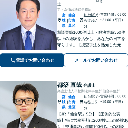
る
士
アトム仙台法律事務所
仙台駅
か
営業時間：09:00
宮
仙台
~21:00（平日）
城
市青
ら徒歩7
|
県
葉区
分
相談実績1000件以上・解決実績350件
以上の経験を活かし、あなたの日常を
守ります。【捜査手法を熟知した元警
察官弁護士・刑事事件加害者弁護・交
通事故に特化】
電話でお問い合わせ
メールでお問い合わせ
都築 直哉
弁護士
弁護士法人平松剛法律事務所 仙台事務所
仙台駅
か
営業時間：08:00
宮
仙台
~19:00（平日）
城
市青
ら徒歩5
|
県
葉区
分
【JR「仙台駅」5分】【圧倒的な実
績】特に労働審判は200件以上の経験あ
り！交通事故は年間100件以上の相談対