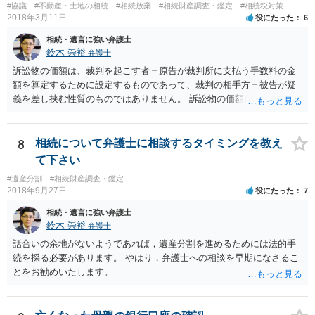
#協議
#不動産・土地の相続
#相続放棄
#相続財産調査・鑑定
#相続税対策
つかったため相続したという事例がありました。
2018年3月11日
役にたった
6
相続・遺言に強い弁護士
鈴木 崇裕
弁護士
訴訟物の価額は、裁判を起こす者＝原告が裁判所に支払う手数料の金
額を算定するために設定するものであって、裁判の相手方＝被告が疑
義を差し挟む性質のものではありません。 訴訟物の価額自体が裁判の
目的（審理の対象）となることもありませんので、上申書や証拠を出
したとしても、変更されることはありません。
8
相続について弁護士に相談するタイミングを教え
て下さい
#遺産分割
#相続財産調査・鑑定
2018年9月27日
役にたった
7
相続・遺言に強い弁護士
鈴木 崇裕
弁護士
話合いの余地がないようであれば，遺産分割を進めるためには法的手
続を採る必要があります。 やはり，弁護士への相談を早期になさるこ
とをお勧めいたします。