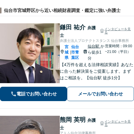
仙台市宮城野区から近い相続財産調査・鑑定に強い弁護士
鎌田 祐介
弁護
インタビューを見
る
士
弁護士法人プロテクトスタンス 仙台事務所
仙台駅
か
営業時間：09:00
宮
仙台
~21:00（平日）
城
市青
ら徒歩1
|
県
葉区
分
【4万件を超える法律相談実績】あなた
に合った解決策をご提案します。まず
はご相談を。【仙台駅 徒歩1分】
電話でお問い合わせ
メールでお問い合わせ
熊岡 英明
弁護
インタビューを見
る
士
アトム仙台法律事務所