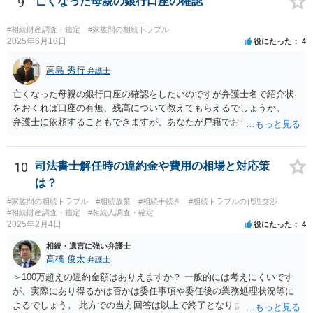
9
亡くなった母親の銀行口座の確認
#相続財産調査・鑑定
#家族間の相続トラブル
2025年6月18日
役にたった
4
高島 秀行
弁護士
亡くなった母親の銀行口座の確認をしたいのですが弁護士名で紹介状
をおくれば口座の有無、残高について教えてもらえるでしょうか。
弁護士に依頼することもできますが、あなたが戸籍でお母さんの相続
人であり、相続人本人であることなどを証明すれば、口座の有無や残
高は教えてくれると思います。 自分ではよくわからないということ
であれば、弁護士に相談し依頼されたら良いと思います。
10
司法書士解任時の違約金や費用の相場と対応策
は？
#家族間の相続トラブル
#相続放棄
#相続手続き
#相続トラブルの代理交渉
#相続財産調査・鑑定
#相続人調査・確定
2025年2月4日
役にたった
4
相続・遺言に強い弁護士
髙橋 俊太
弁護士
＞100万超えの違約金額はありえますか？ 一般的には考えにくいです
が、実際にあり得るかは否かは委任事項や委任後の業務処理状況等に
よるでしょう。 此方での当方回答は以上で終了となりますが、参考に