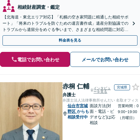
相続財産調査・鑑定
【北海道・東北エリア対応】「札幌の空き家問題に精通した相続サポ
ート」「将来のトラブルを防ぐための遺言書作成」遺産分割協議での
トラブルから遺留分をめぐる争いまで、さまざまな相続問題に対応し
ています「アクセス良好・WEB面談対応で安心の相談」
料金表を見る
電話でお問い合わせ
メールでお問い合わせ
赤桐 仁輔
宮城県
インタビュ
ーを見る
弁護士
弁護士法人法律事務所せんだい 名取オフィス
仙台市宮城
面談方法(対
営業時間：0
野区
からも
面・電話・ビ
9:00~19:00
相談受付中
デオなど)は応
（月曜日）
相談