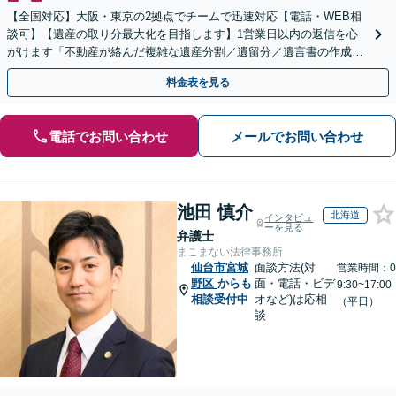
【全国対応】大阪・東京の2拠点でチームで迅速対応【電話・WEB相
談可】【遺産の取り分最大化を目指します】1営業日以内の返信を心
がけます「不動産が絡んだ複雑な遺産分割／遺留分／遺言書の作成・
執行／事業承継など、お任せください」【休日相談あり】
料金表を見る
電話でお問い合わせ
メールでお問い合わせ
池田 慎介
北海道
インタビュ
ーを見る
弁護士
まこまない法律事務所
仙台市宮城
面談方法(対
営業時間：0
野区
からも
面・電話・ビデ
9:30~17:00
相談受付中
オなど)は応相
（平日）
談