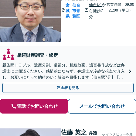
仙台駅
か
営業時間：09:00
宮
仙台
~21:00（平日）
城
市青
ら徒歩7
|
県
葉区
分
相続財産調査・鑑定
親族間トラブル、遺産分割、遺留分、相続放棄、遺言書作成などは弁
護士にご相談ください。感情的にならず、弁護士が冷静な視点で介入
し、お互いにとって納得のいく解決を目指します【仙台駅7分】【休
日・夜間相談可】
料金表を見る
電話でお問い合わせ
メールでお問い合わせ
佐藤 英之
弁護
インタビューを見