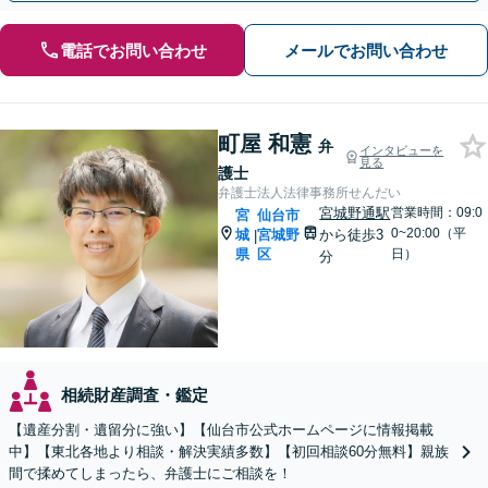
電話でお問い合わせ
メールでお問い合わせ
町屋 和憲
弁
インタビューを
見る
護士
弁護士法人法律事務所せんだい
宮城野通駅
営業時間：09:0
宮
仙台市
0~20:00（平
城
宮城野
から徒歩3
|
県
区
日）
分
相続財産調査・鑑定
【遺産分割・遺留分に強い】【仙台市公式ホームページに情報掲載
中】【東北各地より相談・解決実績多数】【初回相談60分無料】親族
間で揉めてしまったら、弁護士にご相談を！