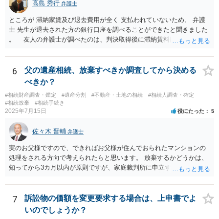
高島 秀行
弁護士
ところが 滞納家賃及び退去費用が全く 支払われていないため、 弁護
士 先生が退去された方の銀行口座を調べることができたと聞きました
。 友人の弁護士が調べたのは、判決取得後に滞納賃料回収のため
に、預金の有無及び残高の開示を求めたもので 判決を取るために、
預金の入出金履歴を調べたわけではありません。 残念ながら、事案
や目的も異なりますし、開示の内容も異なります。
6
父の遺産相続、放棄すべきか調査してから決める
べきか？
#相続財産調査・鑑定
#遺産分割
#不動産・土地の相続
#相続人調査・確定
#相続放棄
#相続手続き
2025年7月15日
役にたった
5
佐々木 晋輔
弁護士
実のお父様ですので、できればお父様が住んでおられたマンションの
処理をされる方向で考えられたらと思います。 放棄するかどうかは、
知ってから3カ月以内が原則ですが、家庭裁判所に申立すれば3カ月の
期間を伸長することができます。 その間に、財産の状況を調査して、
放棄するかどうか決めることができます。 銀行やサラ金が数年も放置
することはありませんので、数年後に借金が発見される可能性はほぼ
7
訴訟物の価額を変更要求する場合は、上申書でよ
ありません。 なお、私が扱った相続放棄を検討していた案件で、期間
いのでしょうか？
伸長して調査したところ、サラ金に対する過払金など相当な財産が見