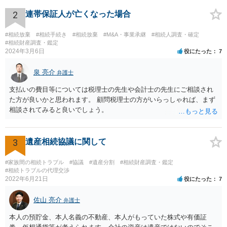
ります。 もし、主張したい事実や考慮してほしい事情に関連して
資料を持っているようであれば、主張書面とは別で提出できます。も
2
連帯保証人が亡くなった場合
し、お姉さんに見られたくないような資料がある場合、「非開示の希
望に関する申出書」と共に提出することも考えられます。 ご質問：書
#相続放棄
#相続手続き
#相続放棄
#M&A・事業承継
#相続人調査・確定
いた方が良い事と書かない方が良い事 回答： お姉さんが申立書の「申
#相続財産調査・鑑定
2024年3月6日
役にたった
7
立ての趣旨」のところに書いている遺産の分け方に対して意見があれ
ば、まずそれを書くとよいです。 次に「申立ての理由」のところに、
泉 亮介
なぜ調停を申し立てたのか(例えば、あかささんと話合いが出来ない／
弁護士
決裂した、など)や亡くなった方・あかささん・お姉さん間の事情やい
支払いの費目等については税理士の先生や会計士の先生にご相談され
きさつなどが書かれていると思うので、あかささんから見てそれは違
た方が良いかと思われます。 顧問税理士の方がいらっしゃれば、まず
うと感じるところは、どのように違うのか、など書くとよいです。 そ
相談されてみると良いでしょう。
の他、お姉さんの申立書には書かれていないけど、どのように遺産を
分けるかを決めるについてあかささんが重要だと考える事情があれば
(例えば、○○のときにお姉さんは亡くなった方からお金を援助してもら
3
遺産相続協議に関して
った等)、それも書くとよいです。 書かない方が良いと思うことは、遺
産分割に関係ない(と思われる)いきさつを沢山盛り込むことだと考えま
#家族間の相続トラブル
#協議
#遺産分割
#相続財産調査・鑑定
す(あくまで遺産分割に関係することに留める方が、裁判所や調停委員
#相続トラブルの代理交渉
の方に事情を理解してもらいやすいと思います)。
2022年6月21日
役にたった
7
佐山 亮介
弁護士
本人の預貯金、本人名義の不動産、本人がもっていた株式や有価証