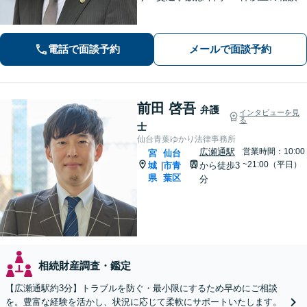
応！もちろん、債権回収や企業法務ま
で全般に対応できます【社会保険労務
士資格あり】【中小企業診断士資格あ
電話で面談予約
メールで面談予約
り】【東北大学法学研究科助教も経
験】
前田 啓吾
弁護
インタビューを見
る
士
仙台青葉ゆかり法律事務所
広瀬通駅
営業時間：10:00
宮
仙台
~21:00（平日）
城
市青
から徒歩3
|
県
葉区
分
相続財産調査・鑑定
【広瀬通駅約3分】トラブルを防ぐ・最小限にするため早めにご相談
を。豊富な経験を活かし、状況に応じて柔軟にサポートいたします。