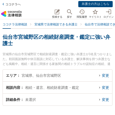
弁護士の方はこちら
ココナラへ
投稿する
探す
閲覧履歴
マイリスト
ログイン
ココナラ法律相談
宮城県で法律相談できる弁護士
仙台市で法律相談で
仙台市宮城野区の相続財産調査・鑑定に強い弁
護士
宮城県の仙台市宮城野区で相続財産調査・鑑定に強い弁護士が3名見つかりまし
た。初回面談無料や休日面談に対応している弁護士、解決事例を持つ弁護士な
ども掲載中。相続・遺言に関係する家族間の相続トラブルや認知症の相続、遺
産分割等の細かな分野での絞り込み検索もでき便利です。特に弁護士法人法律
事務所せんだいの田中 航弁護士や弁護士法人法律事務所せんだいの町屋 和憲弁
エリア
宮城県、仙台市宮城野区
変更
護士、仙台榴岡法律事務所の小澤 宏大弁護士のプロフィール情報や弁護士費
用、強みなどが注目されています。『仙台市宮城野区で土日や夜間に発生した
相談内容
相続・遺言、相続財産調査・鑑定
変更
相続財産調査・鑑定のトラブルを今すぐに弁護士に相談したい』『相続財産調
査・鑑定のトラブル解決の実績豊富な近くの弁護士を検索したい』『初回相談
無料で相続財産調査・鑑定を法律相談できる仙台市宮城野区内の弁護士に相談
詳細条件
未選択
変更
予約したい』などでお困りの相談者さんにおすすめです。