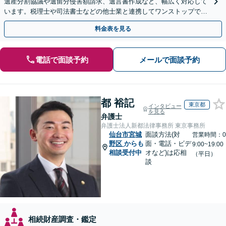
遺産分割協議や遺留分侵害額請求、遺言書作成など、幅広く対応して
います。税理士や司法書士などの他士業と連携してワンストップでの
解決が可能です。ぜひご相談ください。
料金表を見る
電話で面談予約
メールで面談予約
都 裕記
東京都
インタビュー
を見る
弁護士
弁護士法人新都法律事務所 東京事務所
仙台市宮城
面談方法(対
営業時間：0
野区
からも
面・電話・ビデ
9:00~19:00
相談受付中
オなど)は応相
（平日）
談
相続財産調査・鑑定