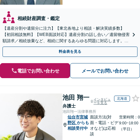
相続財産調査・鑑定
【遺産分割や遺留分に注力】【東北各地より相談・解決実績多数】
【初回相談無料】【WEB面談対応】遺産分割の話し合い／遺留物侵害
額請求／相続放棄など、相続に関するあらゆる問題に対応します。ご
事情やご意向を丁寧にお聞きし、有利な解決を目指します
料金表を見る
電話でお問い合わせ
メールでお問い合わせ
池田 翔一
北海道
インタビュ
ーを見る
弁護士
池田翔一法律事務所
仙台市宮城
面談方法(対
営業時間：0
野区
からも
面・電話・ビデ
9:00~18:00
相談受付中
オなど)は応相
（平日）
談