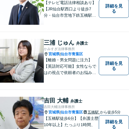
【テレビ電話法律相談あり】
詳細を見
【JR仙台駅西口より徒歩7
る
分・仙台市営地下鉄五橋駅北4
出口より徒歩２分】 【初回相
談無料】【税理士法人併設】
【五橋本店・東京支店】【夜
間・土曜相談あり】【明るく
三浦 じゅん
弁護士
キレイな完全個室相談室】
かみすぎ法律事務所
宮城県
仙台市青葉区
|
【離婚・男女問題に注力】
詳細を見
【英語対応可能】女性ならで
る
はの視点で依頼者のお悩みに
寄り添い、丁寧かつ迅速なサ
ポートをいたします。離婚・
男女問題やセクハラ事件など
のお困り事がございました
吉田 大輔
弁護士
ら、お気軽にご相談くださ
吉田大輔法律事務所
い。
宮城県
仙台市青葉区
五橋駅
から徒歩5分
|
【五橋駅徒歩6分】【弁護士歴
詳細を見
10年以上】たっぷり1時間、
る