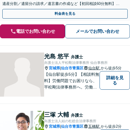
遺産分割／遺留分の請求／遺言書の作成など【初回相談60分無料】
【オンライン相談可能】
料金表を見る
電話でお問い合わせ
メールでお問い合わせ
光島 悠平
弁護士
弁護士法人平松剛法律事務所 仙台事務所
宮城県
仙台市青葉区
仙台駅
から徒歩5分
|
【仙台駅徒歩5分】【相談料無
詳細を見
料】労働問題でお困りなら、
る
平松剛法律事務所へ。労働者
を守るため、問題解決に取り
組み続けます。交通事故・ア
スペスト・借金など多岐にわ
たる事件も、受任可能です。
三塚 大輔
弁護士
お気軽にご相談ください。
弁護士法人結の杜総合法律事務所
宮城県
仙台市青葉区
五橋駅
から徒歩2分
|