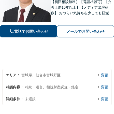
【初回相談無料】【電話相談可】【弁
護士歴10年以上】【メディア出演多
数】 おつらい気持ちを少しでも軽減し
ます。お問い合わせから解決まで、経
験豊富な弁護士が一括対応します。費
用は契約前に分かりやすくご説明しま
電話でお問い合わせ
メールでお問い合わせ
す。一度ご相談ください【夜間・休日
相談可】
エリア
宮城県、仙台市宮城野区
変更
相談内容
相続・遺言、相続財産調査・鑑定
変更
詳細条件
未選択
変更