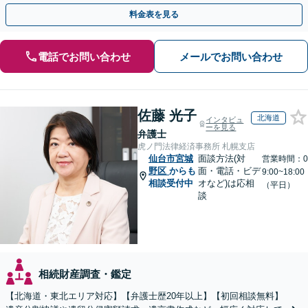
料金表を見る
電話でお問い合わせ
メールでお問い合わせ
佐藤 光子
北海道
インタビュ
ーを見る
弁護士
虎ノ門法律経済事務所 札幌支店
仙台市宮城
面談方法(対
営業時間：0
野区
からも
面・電話・ビデ
9:00~18:00
相談受付中
オなど)は応相
（平日）
談
相続財産調査・鑑定
【北海道・東北エリア対応】【弁護士歴20年以上】【初回相談無料】