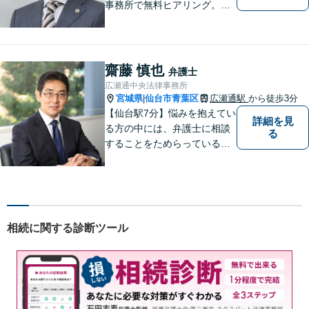
事務所で無料ヒアリング。気
になる費用も事務所でご説
明。離婚問題／遺産相続／交
通事故、多分野に対応。解決
の糸口を一緒に探すことを大
齋藤 慎也
弁護士
切にしています。
広瀬通中央法律事務所
宮城県
仙台市青葉区
広瀬通駅
から徒歩3分
|
【仙台駅7分】悩みを抱えてい
詳細を見
る方の中には、弁護士に相談
る
することをためらっている方
もいらっしゃるかもしれませ
ん。しかし弁護士に相談する
ことで、スムーズな解決が期
待できます。 どんなことで
も、お気軽に相談ください。
相続に関する診断ツール