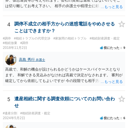
券、仮想通貨等が考えられます。会社の資産は遺産ではないのでそこ
は切り離してお考え下さい。 相手の弁護士や税理士に頼んでも守秘義
務を理由に断られる可能性が高いです。 資料は調停を起こしてから任
意に開示を求め、応じなければ「調査嘱託」という手続きを使って銀
行等に照会をかけることになるでしょう。 不動産は、相続登記が済ん
4
調停不成立の相手方からの迷惑電話をやめさせる
でいなければ市役所ないし区役所に、お子様と義父様のつながりがわ
ことはできますか？
かる戸籍一式を揃えてもちこみ、「名寄せ」という手続きをすると、
#調停
#相続トラブルの代理交渉
#家族間の相続トラブル
#相続財産調査・鑑定
分かると思います。遺産分割協議書の偽造等により既に相続登記され
#相続放棄
#調停
てしまっている場合は、住所などに当たりをつけて登記名義を調べて
2018年11月2日
役にたった
9
探すことになるでしょう。 代理人弁護士を立てられるのはおすすめで
すが、現代では、各々が自由に価格設定をしていますので、特に相場
高島 秀行
弁護士
はお示しできません。ただし、かつて日本弁護士連合会が設けていた
報酬基準を踏まえて価格設定している弁護士は一定数いると思います
高裁で、和解の機会が設けられるかどうかはケースバイケースとなり
ので、それが一応の目安となるでしょう。
ます。 和解できる見込みがなければ高裁で決定がなされます。 審判が
確定してから依頼してもよいですが 今の段階でも相手方の連絡が迷惑
であれば 弁護士に依頼してもよいと思います。
5
遺産相続に関する調査依頼についてのお問い合わ
せ
#遺産分割
#相続財産調査・鑑定
2024年5月2日
役にたった
6