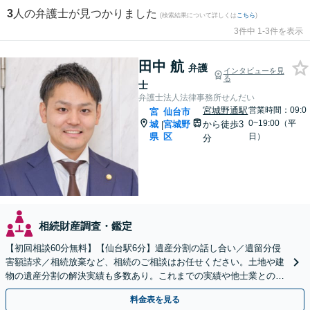
3
人の弁護士が見つかりました
(検索結果について詳しくは
こちら
)
3件中 1-3件を表示
田中 航
弁護
インタビューを見
る
士
弁護士法人法律事務所せんだい
宮城野通駅
営業時間：09:0
宮
仙台市
0~19:00（平
城
宮城野
から徒歩3
|
県
区
日）
分
相続財産調査・鑑定
【初回相談60分無料】【仙台駅6分】遺産分割の話し合い／遺留分侵
害額請求／相続放棄など、相続のご相談はお任せください。土地や建
物の遺産分割の解決実績も多数あり。これまでの実績や他士業との連
携を活かし、ご意向に沿う有利な解決を目指します
料金表を見る