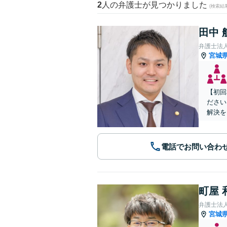
2
人の弁護士が見つかりました
(検索結
田中 
弁護士法
宮城
【初回
ださい
解決を
電話でお問い合わ
町屋 
弁護士法
宮城