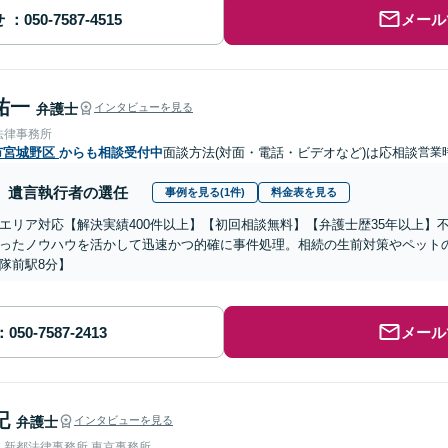
せ
メール
祐一
弁護士
インタビューを見る
法律事務所
市宮城野区
からも相談受付中
面談方法(対面・電話・ビデオなど)は応相談
営業時
遺言執行者の選任
事例を見る(1件)
料金表を見る
エリア対応【解決実績400件以上】【初回相談無料】【弁護士歴35年以上】
ったノウハウを活かして迅速かつ的確に事件処理。相続の生前対策やペット
隊前駅8分】
メール
記
弁護士
インタビューを見る
人新都法律事務所 東京事務所