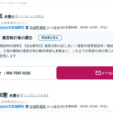
果について詳しくは
こちら
)
航
弁護士
インタビューを見る
人法律事務所せんだい
県
仙台市宮城野区
宮城野通駅
から徒歩3分
営業時間：09:00~19:00（平日）
|
遺言執行者の選任
料金表を見る
相談60分無料】【仙台駅6分】遺産分割の話し合い／遺留分侵害額請求／相
。土地や建物の遺産分割の解決実績も多数あり。これまでの実績や他士業と
目指します
せ
メール
和憲
弁護士
インタビューを見る
人法律事務所せんだい
県
仙台市宮城野区
宮城野通駅
から徒歩3分
営業時間：09:00~20:00（平日）
|