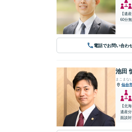
【遺産
60分
電話でお問い合わ
池田 
まこまな
仙台
【北海
遺産分
面談対