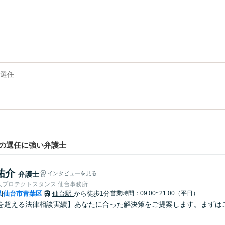
選任
の選任に強い弁護士
祐介
弁護士
インタビューを見る
人プロテクトスタンス 仙台事務所
県
仙台市青葉区
仙台駅
から徒歩1分
営業時間：09:00~21:00（平日）
|
を超える法律相談実績】あなたに合った解決策をご提案します。まずはご