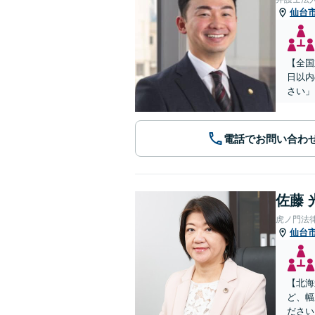
仙台
【全国
日以内
さい」
電話でお問い合わ
佐藤 
虎ノ門法
仙台
【北海
ど、幅
ださい