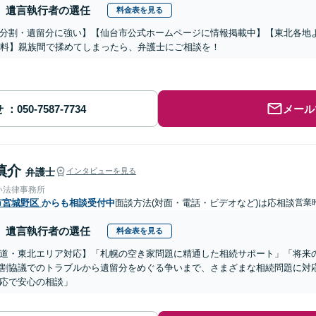
遺言執行者の選任
料金表を見る
分割・遺留分に強い】【仙台市公式ホームページに情報掲載中】【東北各地
無料】親族間で揉めてしまったら、弁護士にご相談を！
せ
メール
慎介
弁護士
インタビューを見る
い法律事務所
市宮城野区
からも相談受付中
面談方法(対面・電話・ビデオなど)は応相談
営業時
遺言執行者の選任
料金表を見る
道・東北エリア対応】「札幌の空き家問題に精通した相続サポート」「将来
割協議でのトラブルから遺留分をめぐる争いまで、さまざまな相続問題に対応
応で安心の相談」