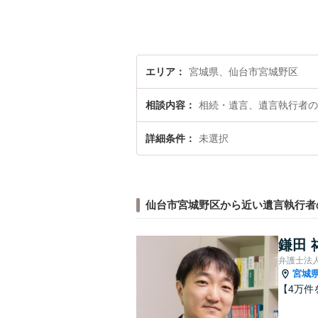
エリア
宮城県、仙台市宮城野区
相談内容
相続・遺言、遺言執行者の
詳細条件
未選択
仙台市宮城野区から近い遺言執行者
鎌田 
弁護士法
宮城
【4万件