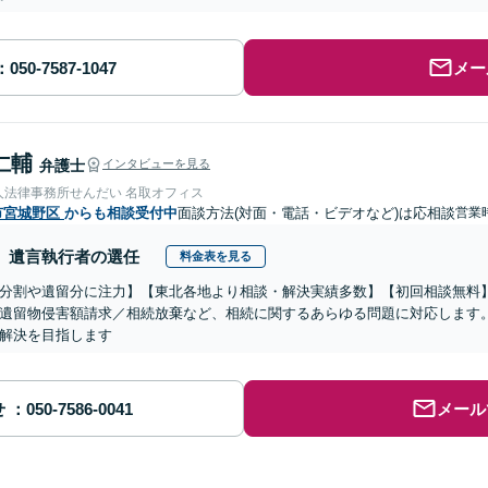
メー
仁輔
弁護士
インタビューを見る
人法律事務所せんだい 名取オフィス
市宮城野区
からも相談受付中
面談方法(対面・電話・ビデオなど)は応相談
営業時
遺言執行者の選任
料金表を見る
分割や遺留分に注力】【東北各地より相談・解決実績多数】【初回相談無料】
遺留物侵害額請求／相続放棄など、相続に関するあらゆる問題に対応します
解決を目指します
せ
メール