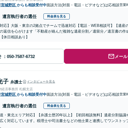
市宮城野区
からも相談受付中
面談方法(対面・電話・ビデオなど)は応相談
営業時
遺言執行者の選任
料金表を見る
対応】大阪・東京の2拠点でチームで迅速対応【電話・WEB相談可】【遺産
の返信を心がけます「不動産が絡んだ複雑な遺産分割／遺留分／遺言書の作
【休日相談あり】
せ
メール
光子
弁護士
インタビューを見る
律経済事務所 札幌支店
市宮城野区
からも相談受付中
面談方法(対面・電話・ビデオなど)は応相談
営業時
遺言執行者の選任
料金表を見る
道・東北エリア対応】【弁護士歴20年以上】【初回相談無料】遺産分割協議
広く対応しています。税理士や司法書士などの他士業と連携してワンストッ
。