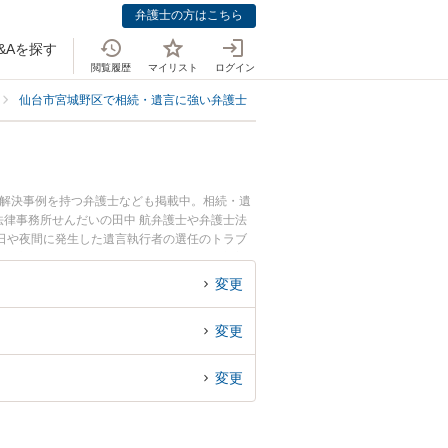
弁護士の方はこちら
&Aを探す
閲覧履歴
マイリスト
ログイン
仙台市宮城野区で相続・遺言に強い弁護士
仙台市宮城野区で遺言執行者の
、解決事例を持つ弁護士なども掲載中。相続・遺
律事務所せんだいの田中 航弁護士や弁護士法
日や夜間に発生した遺言執行者の選任のトラブ
で遺言執行者の選任を法律相談できる仙台市宮城
変更
変更
変更