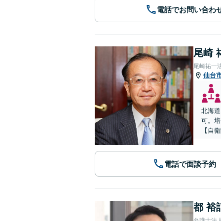
電話でお問い合わ
尾崎 
尾崎祐一
仙台
北海道
可。培
【自衛
電話で面談予約
都 裕
弁護士法