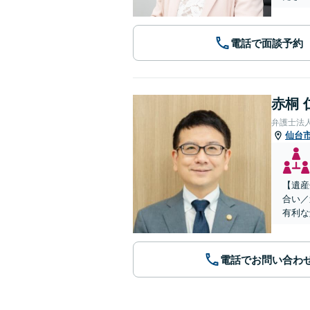
電話で面談予約
赤桐 
弁護士法
仙台
【遺産
合い／
有利な
電話でお問い合わ