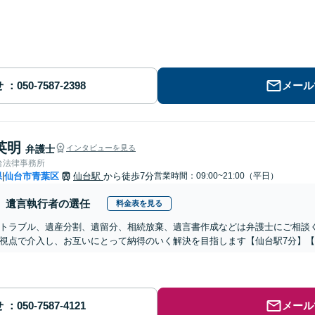
せ
メール
英明
弁護士
インタビューを見る
台法律事務所
県
仙台市青葉区
仙台駅
から徒歩7分
営業時間：09:00~21:00（平日）
|
遺言執行者の選任
料金表を見る
トラブル、遺産分割、遺留分、相続放棄、遺言書作成などは弁護士にご相談
視点で介入し、お互いにとって納得のいく解決を目指します【仙台駅7分】
せ
メール