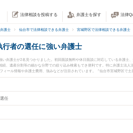
法律相談を投稿する
弁護士を探す
法律Q
弁護士
仙台市で法律相談できる弁護士
宮城野区で法律相談できる弁護士
執行者の選任に強い弁護士
強い弁護士が2名見つかりました。初回面談無料や休日面談に対応している弁護士
相続、遺産分割等の細かな分野での絞り込み検索もでき便利です。特に弁護士法人法
ロフィール情報や弁護士費用、強みなどが注目されています。『仙台市宮城野区で土
者の選任のトラブル解決の実績豊富な近くの弁護士を検索したい』『初回相談無料
りの相談者さんにおすすめです。
選任