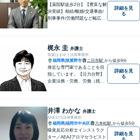
【薬院駅徒歩2分】【豊富な解
詳細を見
決実績】相続/離婚/交通事故/
る
刑事事件/労働問題など幅広い
事案に対応可能です。福岡市
で弁護士をお探しの方は、ど
んな小さなお困りごとでも、
お気軽にご相談ください！多
梶永 圭
弁護士
角的な視点から迅速に解決に
筑紫はまゆう法律事務所
導きます。
福岡県
筑紫野市
二日市駅
から徒歩9分
|
身近な専門家であることを目
詳細を見
指しています。【注力分野】
る
企業法務・労務、労働（残
業・解雇・労災）、刑事、家
事（離婚・相続・遺言・後
見）、借金整理等
井澤 わかな
弁護士
ANESYS法律事務所
福岡県
福岡市中央区
六本松駅
から徒歩5分
|
嗅覚反応分析士インストラク
詳細を見
ター／AEAJアロマセラピスト
る