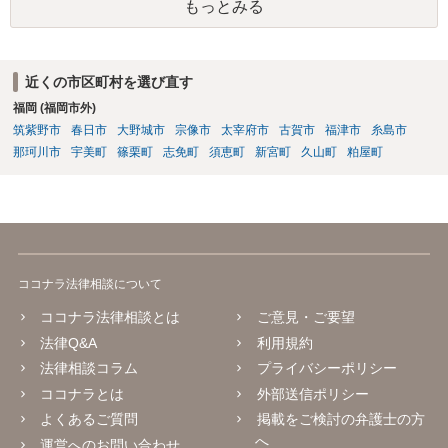
もっとみる
近くの市区町村を選び直す
福岡 (福岡市外)
筑紫野市
春日市
大野城市
宗像市
太宰府市
古賀市
福津市
糸島市
那珂川市
宇美町
篠栗町
志免町
須恵町
新宮町
久山町
粕屋町
ココナラ法律相談について
ココナラ法律相談とは
ご意見・ご要望
法律Q&A
利用規約
法律相談コラム
プライバシーポリシー
ココナラとは
外部送信ポリシー
よくあるご質問
掲載をご検討の弁護士の方
へ
運営へのお問い合わせ