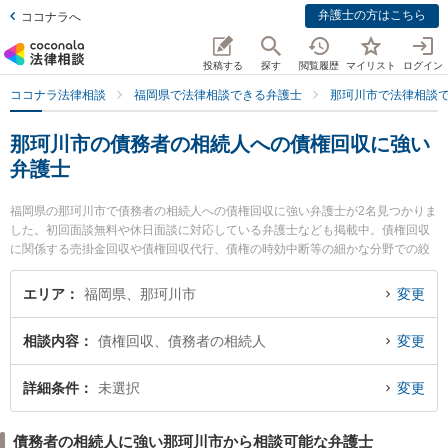
弁護士の方はこちら
ココナラへ
投稿する
探す
閲覧履歴
マイリスト
ログイン
ココナラ法律相談
福岡県で法律相談できる弁護士
那珂川市で法律相談
那珂川市の債務者の相続人への債権回収に強い
弁護士
福岡県の那珂川市で債務者の相続人への債権回収に強い弁護士が2名見つかりま
した。初回面談無料や休日面談に対応している弁護士なども掲載中。債権回収
に関係する売掛金回収や債権回収代行、債権の時効中断等の細かな分野での絞
り込み検索もでき便利です。特に弁護士法人Nexill＆Partners 那珂川オフィスの
後藤 祐太郎弁護士や博多南法律事務所の谷川 貴啓弁護士のプロフィール情報や
エリア
福岡県、那珂川市
変更
弁護士費用、強みなどが注目されています。『那珂川市で土日や夜間に発生し
た債務者の相続人への債権回収のトラブルを今すぐに弁護士に相談したい』
相談内容
債権回収、債務者の相続人
変更
『債務者の相続人への債権回収のトラブル解決の実績豊富な近くの弁護士を検
索したい』『初回相談無料で債務者の相続人への債権回収を法律相談できる那
珂川市内の弁護士に相談予約したい』などでお困りの相談者さんにおすすめで
詳細条件
未選択
変更
す。
債務者の相続人に強い那珂川市から相談可能な弁護士