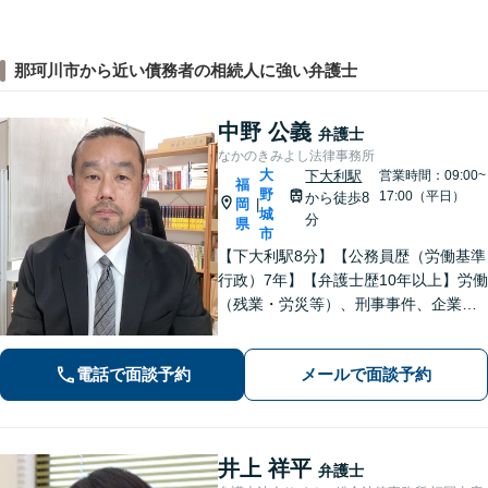
那珂川市から近い債務者の相続人に強い弁護士
中野 公義
弁護士
なかのきみよし法律事務所
大
下大利駅
営業時間：09:00~
福
野
17:00（平日）
から徒歩8
岡
|
城
分
県
市
【下大利駅8分】【公務員歴（労働基準
行政）7年】【弁護士歴10年以上】労働
（残業・労災等）、刑事事件、企業法
務など、幅広く対応しています。論理
的に戦略を立て、慎重かつ丁寧に事件
電話で面談予約
メールで面談予約
解決へと進めています。誠心誠意サポ
ートいたしますので、ぜひご相談くだ
さい。
井上 祥平
弁護士