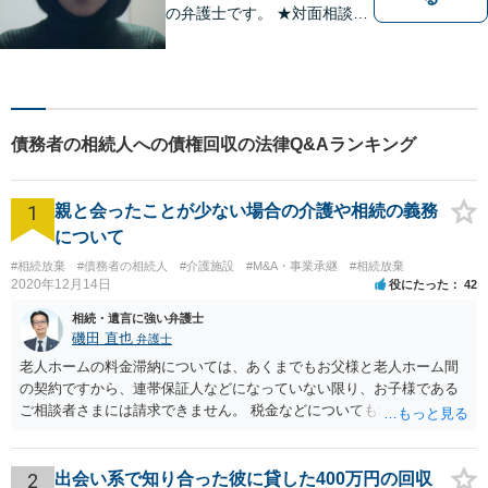
の弁護士です。 ★対面相談が
基本、出張／メール／電話相
談も可ですので、相談方法
は、御相談ください ★土日祝
日／夜間も、時間帯等によっ
て対応可です ★法テラス利用
債務者の相続人への債権回収の法律Q&Aランキング
は、一応可能です
1
親と会ったことが少ない場合の介護や相続の義務
について
#相続放棄
#債務者の相続人
#介護施設
#M&A・事業承継
#相続放棄
2020年12月14日
役にたった
42
相続・遺言に強い弁護士
磯田 直也
弁護士
老人ホームの料金滞納については、あくまでもお父様と老人ホーム間
の契約ですから、連帯保証人などになっていない限り、お子様である
ご相談者さまには請求できません。 税金などについても滞納している
のはお父様ですから、お子様に請求が来ることはありません。 生活保
護受給の際に扶養できないかという連絡が役所から来ますが、できな
い旨回答すればそれまでです。 相続が開始した場合については先述の
2
出会い系で知り合った彼に貸した400万円の回収