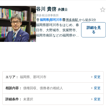
ループです。相続や企業法務
等複数士業の知識が必要な案
谷川 貴啓
弁護士
件を一括して対応。九州トッ
博多南法律事務所
プクラスの豊富な実績。
福岡県
那珂川市
博多南駅
から徒歩1分
|
福岡県那珂川市をはじめ、春
詳細を見
日市、大野城市、筑紫野市、
る
福岡市南区などの福岡県や九
州地域の皆様に満足していた
だけるよう、丁寧かつ誠実
に、そして全力で取り組みま
す！【弁護士歴15年】【博多
南駅から徒歩30秒】【予約で
時間外、休日相談可能】【法
テラス利用可】
エリア
福岡県、那珂川市
変更
相談内容
債権回収、債務者の相続人
変更
詳細条件
未選択
変更