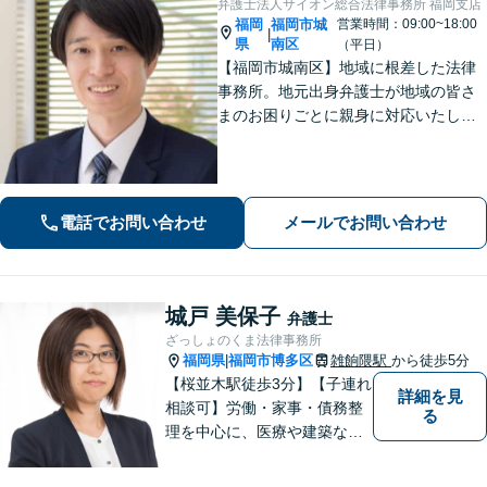
弁護士法人サイオン総合法律事務所 福岡支店
福岡
福岡市城
営業時間：09:00~18:00
|
県
南区
（平日）
【福岡市城南区】地域に根差した法律
事務所。地元出身弁護士が地域の皆さ
まのお困りごとに親身に対応いたしま
す。【話しやすさを大事に】お気軽に
ご相談ください【友丘３丁目バス停目
の前・駐車場あり】
電話でお問い合わせ
メールでお問い合わせ
城戸 美保子
弁護士
ざっしょのくま法律事務所
福岡県
福岡市博多区
雑餉隈駅
から徒歩5分
|
【桜並木駅徒歩3分】【子連れ
詳細を見
相談可】労働・家事・債務整
る
理を中心に、医療や建築など
より専門的な訴訟にも携わ
り、幅広い経験を積んできま