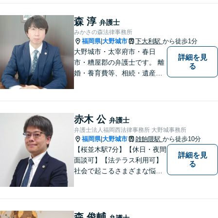
した。まずはご相談だけで
も、早めにお越しいただい
森 淳
弁護士
て、一緒に解決を目指しまし
みかさの森法律事務所
ょう。
福岡県
大野城市
下大利駅
から徒歩1分
|
大野城市・太宰府市・春日
詳細を見
市・糟屋郡の弁護士です。 離
る
婚・養育費等、相続・遺産分
割、交通事故、借金問題、損
害賠償・慰謝料請求、労働問
題に注力しています。 初回無
料相談あり。出張相談あり。
赤木 公
弁護士
２０時まで営業。福岡県全域
弁護士法人福岡西法律事務所 大野城事務所
と周辺対応。
福岡県
大野城市
雑餉隈駅
から徒歩10分
|
【桜並木駅7分】【休日・夜間
詳細を見
面談可】【法テラス利用可】
る
社会で起こるさまざまな悩み
に寄り添い、一件一件丁寧に
取り組むことで、皆さまに安
心を届けたいと考えていま
す。 困りごとやご相談があり
森 俊輔
弁護士