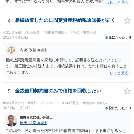
す。 すでに亡くなっており、相手方の相続人に法定相続分に応じて請
求していくことになりますが、相続人が相続放棄すると請求すること
が難しくなります。 お早めに相続人に請求していくか、それが難しい
場合は、弁護士に相談されるのがよろしいかと思います。
4
相続放棄したのに固定資産税納税通知書が届く
#固定資産税
#相続放棄
#債務者の相続人
#M&A・事業承継
2021年4月16日
役にたった
6
内藤 政信
弁護士
相続放棄受理証明書を家裁に申請して、証明書を送るといいでしょ
う。 第三順位の相続人まで、相続放棄すれば、だれも責任を負うこと
はありません。
5
金銭借用契約書のみで債権を回収したい
#債権回収代行
#個人・プライベート
#140万円超
#債務者の相続人
2021年11月12日
役にたった
3
債権回収に強い弁護士
原田 和幸
弁護士
この場合、私が送った内容証明の催告書で時効は止まる事になるんじ