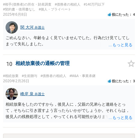
#相手(債務者)の所在・財産調査
#債務者の相続人
#140万円以下
#契約書・借用書なし
#個人・プライベート
2025年6月8日
役にたった
4
関 大河
弁護士
ごめんなさい。年齢をよく見ていませんでした。行為だけ見てしてし
まって失礼しました。
10
相続放棄後の通帳の管理
#相続放棄
#生前贈与
#債務者の相続人
#M&A・事業承継
2020年2月26日
役にたった
3
峰岸 泉
弁護士
相続放棄をしたのですから，後見人に，父親の兄弟らと連絡をとっ
て，そちらに引き渡すよう言ったらいかがでしょうか。それくらは，
後見人の残務処理として，やってくれる可能性があります。 ただ，通
帳を預かっていたからといって，何か不利になることもありません。