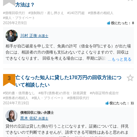
通りです。 民法上の扶養義務はご相談者さまがお考えのほど強いもの
方法は？
ではありません。 あくまでも、余力の範囲で認められるものです。 親
#債権回収代行
#強制執行・差し押さえ
#140万円超
#債務者の相続人
の介護は子供がみるという民法の条文はありません。 また、親に対す
#個人・プライベート
る扶養義務は配偶者や子に対する扶養義務に比べて弱いものです。 生
2026年2月9日
役にたった
8
まれてすぐ両親が離婚し、その後会っていなかったという事情も、扶
養義務の順位を下げる一つの理由になります。
川村 正衡
弁護士
相手が自己破産を申し立て、免責の許可（借金を0円にする）が出た場
合には、相談者の方の債権も支払わないでよくなりますので、回収は
できなくなります。 回収を考える場合には、早期に訴訟提起などを進
めた方が良いと思います。
3
亡くなった知人に貸した170万円の回収方法につ
いて相談したい
#契約書・借用書なし
#相手(債務者)の所在・財産調査
#内容証明作成送付
#債務者の相続人
#個人・プライベート
#債権回収代行
2024年7月19日
役にたった
11
債権回収に強い弁護士
黒木 佐紀
弁護士
貸付の立証は貸した側が行うことになります。証拠については、拝見
できないので判断できませんが、請求できる可能性はあると思われま