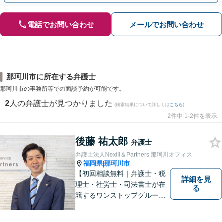
電話でお問い合わせ
メールでお問い合わせ
那珂川市に所在する弁護士
那珂川市の事務所等での面談予約が可能です。
2
人の弁護士が見つかりました
(検索結果について詳しくは
こちら
)
2件中 1-2件を表示
後藤 祐太郎
弁護士
弁護士法人Nexill＆Partners 那珂川オフィス
福岡県
那珂川市
|
【初回相談無料｜弁護士・税
詳細を見
理士・社労士・司法書士が在
る
籍するワンストップグルー
プ】Nexill＆Partnersは複数士
業が在籍するワンストップグ