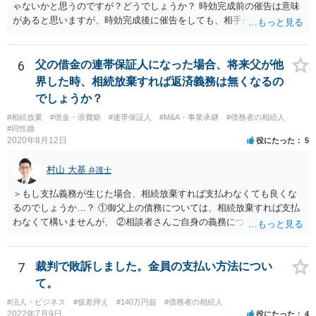
ゃないかと思うのですが？どうでしょうか？ 時効完成前の催告は意味
があると思いますが、時効完成後に催告をしても、相手が時効の援用
をすれば、相手は支払わなくてよくなります。
6
父の借金の連帯保証人になった場合、将来父が他
界した時、相続放棄すれば返済義務は無くなるの
でしょうか？
#相続放棄
#借金・浪費癖
#連帯保証人
#M&A・事業承継
#債務者の相続人
#同性婚
2020年8月12日
役にたった
5
村山 大基
弁護士
＞もし支払義務が生じた場合、相続放棄すれば支払わなくても良くな
るのでしょうか…？ ①御父上の債務については、相続放棄すれば支払
わなくて構いませんが、 ②相談者さんご自身の義務については、契約
書そのもの（サインした推定相続人はどんな義務を負うのか）を見て
いないので何とも言えません。 そもそも、何の義務も負わないなら、
印鑑証明まで用意して推定相続人にサインさせる意味もないような気
7
裁判で敗訴しました。金員の支払い方法につい
がします。 もし何らかの義務を相続放棄しても負う内容だと困ります
て。
ので、契約書の文面を持って、弁護士に相談に行かれることをお勧め
#法人・ビジネス
#仮差押え
#140万円超
#債務者の相続人
します。
2022年7月9日
役にたった
4