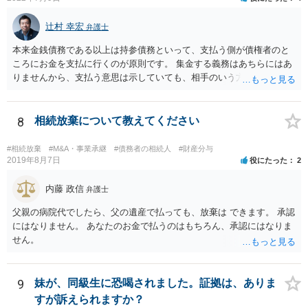
辻村 幸宏
弁護士
本来金銭債務である以上は持参債務といって、支払う側が債権者のと
ころにお金を支払に行くのが原則です。 集金する義務はあちらにはあ
りませんから、支払う意思は示していても、相手のいう方法で支払わ
なければ現に支払が履行されない以上、差押はされてしまうことにな
るかと思います。
8
相続放棄について教えてください
#相続放棄
#M&A・事業承継
#債務者の相続人
#財産分与
2019年8月7日
役にたった
2
内藤 政信
弁護士
父親の病院代でしたら、父の遺産で払っても、放棄は できます。 承認
にはなりません。 あなたのお金で払うのはもちろん、承認にはなりま
せん。
9
妹が、同級生に恐喝されました。証拠は、ありま
すが訴えられますか？