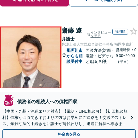
齋藤 遼
福岡県
インタビュー
を見る
弁護士
弁護士法人大西総合法律事務所 福岡事務所
営業時間：0
那珂川市
面談方法(対面・
からも相
電話・ビデオな
9:30~20:00
談受付中
ど)は応相談
（平日）
債務者の相続人への債権回収
【中国・九州・沖縄エリア対応】【電話・LINE相談可】【初回相談無
料】債権が回収できずお困りの方はお早めにご連絡を！交渉のストレ
ス、煩雑な法的手続きを弁護士が肩代わりし、迅速に解決へ導きま
す。個人事業主の方もご相談ください。
料金表を見る