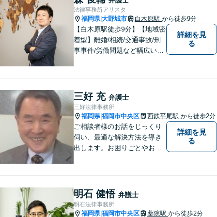
ましたら、どうぞお気軽にお
法律事務所アリスタ
声がけください。
福岡県
大野城市
白木原駅
から徒歩9分
|
【白木原駅徒歩9分】【地域密
詳細を見
着型】離婚/相続/交通事故/刑
る
事事件/労働問題など幅広い事
案に対応可能です。弁護士相
談が初めての方もお気軽にご
相談ください。1人1人に合わ
せたオーダーメイド対応を心
三好 充
弁護士
がけています。
三好法律事務所
福岡県
福岡市中央区
西鉄平尾駅
から徒歩2分
|
ご相談者様のお話をじっくり
詳細を見
伺い、最適な解決方法を導き
る
出します。お困りごとやお悩
みごとを抱えたときに、真っ
先に相談できる一人になりた
いと思います。
明石 健悟
弁護士
明石法律事務所
福岡県
福岡市中央区
薬院駅
から徒歩2分
|