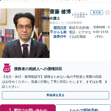
齋藤 健博
東京都
インタビュ
ーを見る
弁護士
銀座さいとう法律事務所
営業時間：0
那珂川市
面談方法(対面・
からも相
電話・ビデオな
6:00~23:55
談受付中
ど)は応相談
（平日）
債務者の相続人への債権回収
【当日・休日・夜間相談可】債権をためない為の予防策と実際の回収
はお任せください。迅速に行動し丁寧に対応いたします。まずはお電
話ください。
料金表を見る
電話でお問い合わせ
メールで面談予約