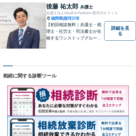
す！【弁護士歴15年】【博多
後藤 祐太郎
弁護士
南駅から徒歩30秒】【予約で
弁護士法人Nexill＆Partners 那珂川オフィス
時間外、休日相談可能】【法
福岡県
那珂川市
|
テラス利用可】
【初回相談無料｜弁護士・税
詳細を見
理士・社労士・司法書士が在
る
籍するワンストップグルー
プ】Nexill＆Partnersは複数士
業が在籍するワンストップグ
ループです。相続や企業法務
等複数士業の知識が必要な案
件を一括して対応。九州トッ
相続に関する診断ツール
プクラスの豊富な実績。