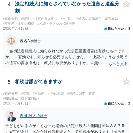
揃える必要があります。その点是非御注意ください。
4
法定相続人に知らされていなかった遺言と遺産分
割
#遺産分割
#協議
#遺言の書き直し・やり直し
#遺言の真偽鑑定・遺言無効
#不動産・土地の相続
#相続トラブルの代理交渉
2026年7月18日
役にたった
3
匿名A
弁護士
・当初法定相続人に知らされなかった公正証書遺言は有効なものです
か。 →有効です。知らせる必要はありません。 ・上記のような状況で
の遺言の書き換えは、叔父に瑕疵がありますか。→無いです。 ・分割
する場合の比率は、現状で、客観的に見てどの程度が妥当と考えられ
ますか。 →本人が自由に決められますので、どこが妥当とは言えない
です。客観的な基準もありません。 ・できれば穏やかに、分割を拒否
5
相続は誰ができますか
することはできますか。 →分割を拒否するということは、遺産はいら
ないということでしょうか。遺言で、受取を指定されててもいらない
#遺産分割
#協議
#不動産・土地の相続
#相続人調査・確定
と拒否することはできます。理由を説明する必要はありません。
#相続登記（義務化対応）
2026年7月16日
役にたった
2
吉田 雄大
弁護士
子どもがいる方が亡くなった場合の法定相続人の範囲は民法８８７条
に規定があり、あなたは代襲相続人として相続権があります（民法８