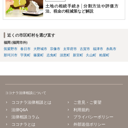
土地の相続手続き│分割方法や評価方
法、税金の軽減策など解説
近くの市区町村を選び直す
福岡 (福岡市外)
筑紫野市
春日市
大野城市
宗像市
太宰府市
古賀市
福津市
糸島市
那珂川市
宇美町
篠栗町
志免町
須恵町
新宮町
久山町
粕屋町
ココナラ法律相談について
ココナラ法律相談とは
ご意見・ご要望
法律Q&A
利用規約
法律相談コラム
プライバシーポリシー
ココナラとは
外部送信ポリシー