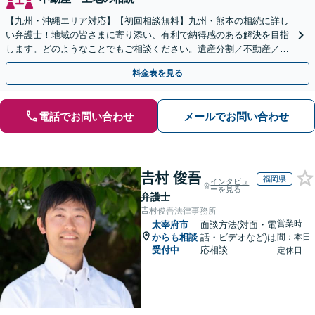
【九州・沖縄エリア対応】【初回相談無料】九州・熊本の相続に詳し
い弁護士！地域の皆さまに寄り添い、有利で納得感のある解決を目指
します。どのようなことでもご相談ください。遺産分割／不動産／遺
言書／使い込み／寄与分／遺留分／相続放棄【完全個室】
料金表を見る
電話でお問い合わせ
メールでお問い合わせ
𠮷村 俊吾
福岡県
インタビュ
ーを見る
弁護士
𠮷村俊吾法律事務所
営業時
太宰府市
面談方法(対面・電
からも相談
話・ビデオなど)は
間：本日
受付中
応相談
定休日