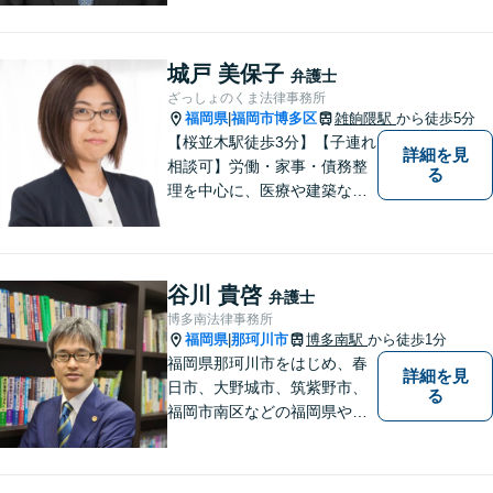
者様のお話をじっくりとお伺
いし、問題の本質を理解した
上で、最適な解決策を共に考
城戸 美保子
弁護士
えます。
ざっしょのくま法律事務所
福岡県
福岡市博多区
雑餉隈駅
から徒歩5分
|
【桜並木駅徒歩3分】【子連れ
詳細を見
相談可】労働・家事・債務整
る
理を中心に、医療や建築など
より専門的な訴訟にも携わ
り、幅広い経験を積んできま
した。まずはご相談だけで
も、早めにお越しいただい
谷川 貴啓
弁護士
て、一緒に解決を目指しまし
博多南法律事務所
ょう。
福岡県
那珂川市
博多南駅
から徒歩1分
|
福岡県那珂川市をはじめ、春
詳細を見
日市、大野城市、筑紫野市、
る
福岡市南区などの福岡県や九
州地域の皆様に満足していた
だけるよう、丁寧かつ誠実
に、そして全力で取り組みま