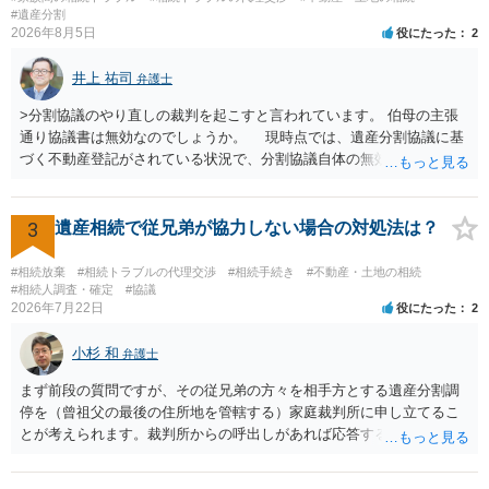
はないので、ｍｉｎｔｓでの提出の必要は無いと思います。郵送（期
#遺産分割
2026年8月5日
役にたった
2
限までに届けばよい）で十分です。 詳細は、書面記載の裁判所書記官
にお問い合わせください。 以上、ご参考まで。
井上 祐司
弁護士
>分割協議のやり直しの裁判を起こすと言われています。 伯母の主張
通り協議書は無効なのでしょうか。 現時点では、遺産分割協議に基
づく不動産登記がされている状況で、分割協議自体の無効を裁判所が
認めたわけではないので、分割協議の効力に影響はありません。 先
方の訴訟の主張及び立証次第ですが、 ・御祖母様の認知能力に関する
医師の意見書、筆跡鑑定 が提出されればその効力が否定される可能性
3
遺産相続で従兄弟が協力しない場合の対処法は？
はありますが、 ・伯母様自身が分割協議に加わっていること ・御祖母
様の意に反する遺産分割協議を行う実益が誰にあったかの立証が困難
#相続放棄
#相続トラブルの代理交渉
#相続手続き
#不動産・土地の相続
であること からすると、実際に遺産分割協議の効力が否定される可能
#相続人調査・確定
#協議
2026年7月22日
役にたった
2
性はそれほど高くない（立証のハードルは非常に高い）ということが
言えると思います。
小杉 和
弁護士
まず前段の質問ですが、その従兄弟の方々を相手方とする遺産分割調
停を（曾祖父の最後の住所地を管轄する）家庭裁判所に申し立てるこ
とが考えられます。裁判所からの呼出しがあれば応答する可能性がま
だあるのではないでしょうか。 後段の質問については、相続放棄は可
能と思われます。時間が思った以上にないので必要書類をてきぱきと