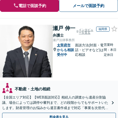
電話で面談予約
メールで面談予約
瀬戸 伸一
福岡県
インタビュ
ーを見る
弁護士
瀬戸法律事務所
営業時
太宰府市
面談方法(対面・電
からも相談
話・ビデオなど)は
間：本日
受付中
応相談
定休日
不動産・土地の相続
【全国エリア対応】【WEB面談対応】相続人の調査から遺産分割協
議、場合によっては調停や審判まで、どの段階からでもサポートいた
します。財産管理のお悩みから遺言書作成まで対応「事業を次世代に
引き継ぐ安心の事業承継をサポート」【完全個室相談】
料金表を見る