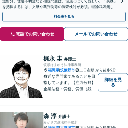
遺留分、使途不明金など相続問題は、理屈っぽくて難しい。「実務」
を把握するには、文献や裁判例等の調査検討が必須。理論武装無しで
は、闘えません。【駐車場有】
料金表を見る
電話でお問い合わせ
メールでお問い合わせ
梶永 圭
弁護士
筑紫はまゆう法律事務所
福岡県
筑紫野市
二日市駅
から徒歩9分
|
身近な専門家であることを目
詳細を見
指しています。【注力分野】
る
企業法務・労務、労働（残
業・解雇・労災）、刑事、家
事（離婚・相続・遺言・後
見）、借金整理等
森 淳
弁護士
みかさの森法律事務所
福岡県
大野城市
下大利駅
から徒歩1分
|