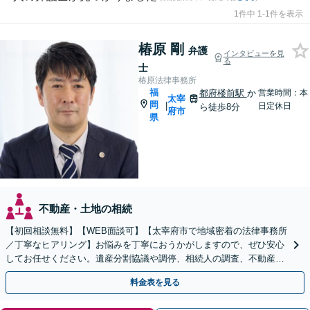
1件中 1-1件を表示
椿原 剛
弁護
インタビューを見
る
士
椿原法律事務所
福
都府楼前駅
か
営業時間：本
太宰
岡
|
日定休日
ら徒歩8分
府市
県
不動産・土地の相続
【初回相談無料】【WEB面談可】【太宰府市で地域密着の法律事務所
／丁寧なヒアリング】お悩みを丁寧におうかがしますので、ぜひ安心
してお任せください。遺産分割協議や調停、相続人の調査、不動産相
続、使い込み・寄与分など、幅広く対応
料金表を見る