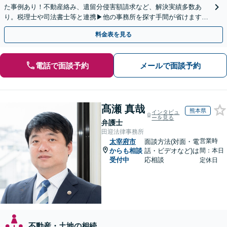
た事例あり！不動産絡み、遺留分侵害額請求など、解決実績多数あ
り。税理士や司法書士等と連携▶他の事務所を探す手間が省けます！
不動産会社と連携し無料査定&財産調査も◎
料金表を見る
電話で面談予約
メールで面談予約
髙瀬 真哉
熊本県
インタビュ
ーを見る
弁護士
田迎法律事務所
営業時
太宰府市
面談方法(対面・電
からも相談
話・ビデオなど)は
間：本日
受付中
応相談
定休日
不動産・土地の相続