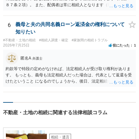
８７条２項）。 また、配偶者は常に相続人となります（民法８９０
条）。 「祖父の子供３人」の方の配偶者がご健在であれば、その方に
も相続権があります。つまり、孫５人に加えて「おじ又はおば」にも
相続権がある可能性があります。
6
義母と夫の共同名義ローン返済金の権利について
知りたい
#不動産・土地の相続
#相続人調査・確定
#家族間の相続トラブル
2026年7月25日
役にたった
1
匿名A
弁護士
約款等で特段の定めがなければ、法定相続人が受け取り権利がありま
す。 もっとも、義母も法定相続人だった場合は、代表として返還を受
けたということ になるのでしょうから、後日、法定相続分に基づいて
精算を求めることは可能と思います。
不動産・土地の相続に関連する法律相談コラム
相続・遺言