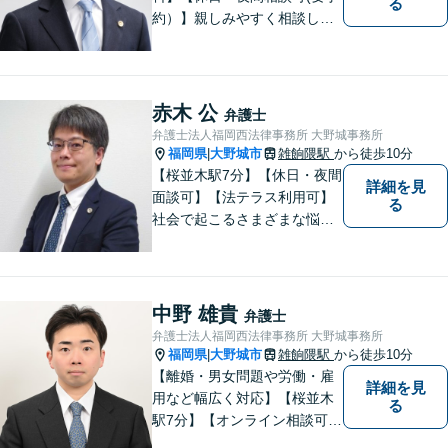
る
約）】親しみやすく相談しや
すい弁護士です。自慢のフッ
トワークで依頼者様のために
最善の努力を尽くします。
赤木 公
弁護士
弁護士法人福岡西法律事務所 大野城事務所
福岡県
大野城市
雑餉隈駅
から徒歩10分
|
【桜並木駅7分】【休日・夜間
詳細を見
面談可】【法テラス利用可】
る
社会で起こるさまざまな悩み
に寄り添い、一件一件丁寧に
取り組むことで、皆さまに安
心を届けたいと考えていま
す。 困りごとやご相談があり
中野 雄貴
弁護士
ましたら、どうぞお気軽にお
弁護士法人福岡西法律事務所 大野城事務所
声がけください。
福岡県
大野城市
雑餉隈駅
から徒歩10分
|
【離婚・男女問題や労働・雇
詳細を見
用など幅広く対応】【桜並木
る
駅7分】【オンライン相談可
能】【ＬＩＮＥ対応可】 依頼