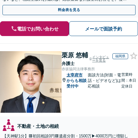
な問題も粘り強く対応し、解決に導きます。
料金表を見る
電話でお問い合わせ
メールで面談予約
栗原 悠輔
福岡県
インタビュ
ーを見る
弁護士
赤坂協同法律事務所
営業時
太宰府市
面談方法(対面・電
からも相談
話・ビデオなど)は
間：本日
受付中
応相談
定休日
不動産・土地の相続
【天神駅1分】🟥初回相談0円🟥遺産分割・1500万▶4000万円に増額し