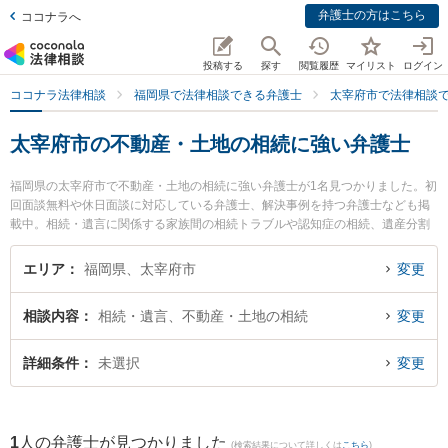
弁護士の方はこちら
ココナラへ
投稿する
探す
閲覧履歴
マイリスト
ログイン
ココナラ法律相談
福岡県で法律相談できる弁護士
太宰府市で法律相談
太宰府市の不動産・土地の相続に強い弁護士
福岡県の太宰府市で不動産・土地の相続に強い弁護士が1名見つかりました。初
回面談無料や休日面談に対応している弁護士、解決事例を持つ弁護士なども掲
載中。相続・遺言に関係する家族間の相続トラブルや認知症の相続、遺産分割
等の細かな分野での絞り込み検索もでき便利です。特に椿原法律事務所の椿原
剛弁護士のプロフィール情報や弁護士費用、強みなどが注目されています。
エリア
福岡県、太宰府市
変更
『太宰府市で土日や夜間に発生した不動産・土地の相続のトラブルを今すぐに
弁護士に相談したい』『不動産・土地の相続のトラブル解決の実績豊富な近く
相談内容
相続・遺言、不動産・土地の相続
変更
の弁護士を検索したい』『初回相談無料で不動産・土地の相続を法律相談でき
る太宰府市内の弁護士に相談予約したい』などでお困りの相談者さんにおすす
めです。
詳細条件
未選択
変更
1
人の弁護士が見つかりました
(検索結果について詳しくは
こちら
)