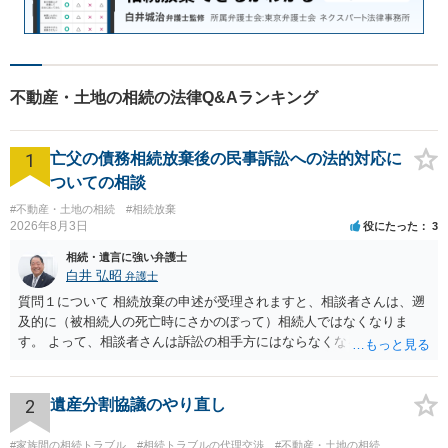
不動産・土地の相続の法律Q&Aランキング
1
亡父の債務相続放棄後の民事訴訟への法的対応に
ついての相談
#不動産・土地の相続
#相続放棄
2026年8月3日
役にたった
3
相続・遺言に強い弁護士
白井 弘昭
弁護士
質問１について 相続放棄の申述が受理されますと、相談者さんは、遡
及的に（被相続人の死亡時にさかのぼって）相続人ではなくなりま
す。 よって、相談者さんは訴訟の相手方にはならなくなるので（明け
渡し請求の対象ではなくなるので）請求棄却となります。 相続放棄受
理証明を家庭裁判所で取得し、コピーを答弁書に添えて裁判所に提出
してください。 質問２について 請求棄却を求める答弁書を提出すれ
2
遺産分割協議のやり直し
ば、第１回期日は出席する必要がありません。その日は差支え（用事
があり出席できない）との記載で十分です。 質問３について 弁護士で
#家族間の相続トラブル
#相続トラブルの代理交渉
#不動産・土地の相続