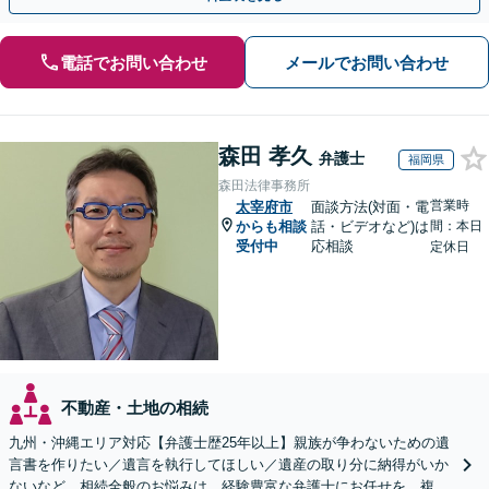
電話でお問い合わせ
メールでお問い合わせ
森田 孝久
弁護士
福岡県
森田法律事務所
営業時
太宰府市
面談方法(対面・電
からも相談
話・ビデオなど)は
間：本日
受付中
応相談
定休日
不動産・土地の相続
九州・沖縄エリア対応【弁護士歴25年以上】親族が争わないための遺
言書を作りたい／遺言を執行してほしい／遺産の取り分に納得がいか
ないなど、相続全般のお悩みは、経験豊富な弁護士にお任せを。複雑