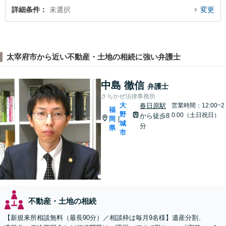
詳細条件
未選択
変更
太宰府市から近い不動産・土地の相続に強い弁護士
中島 徹信
弁護士
さちかぜ法律事務所
大
春日原駅
営業時間：12:00~2
福
野
0:00（土日祝日）
から徒歩8
岡
|
城
分
県
市
不動産・土地の相続
【新規来所相談無料（最長90分）／相談枠は毎月9名様】遺産分割、