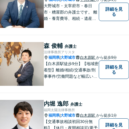
大野城市・太宰府市・春日
詳細を見
市・糟屋郡の弁護士です。 離
る
婚・養育費等、相続・遺産分
割、交通事故、借金問題、損
害賠償・慰謝料請求、労働問
題に注力しています。 初回無
料相談あり。出張相談あり。
森 俊輔
弁護士
２０時まで営業。福岡県全域
法律事務所アリスタ
と周辺対応。
福岡県
大野城市
白木原駅
から徒歩9分
|
【白木原駅徒歩9分】【地域密
詳細を見
着型】離婚/相続/交通事故/刑
る
事事件/労働問題など幅広い事
案に対応可能です。弁護士相
談が初めての方もお気軽にご
相談ください。1人1人に合わ
せたオーダーメイド対応を心
内堀 逸郎
弁護士
がけています。
福岡太陽法律事務所
福岡県
大野城市
白木原駅
から徒歩1分
|
【交通事故相談初回30分無
詳細を見
料】【休日・夜間相談可(要予