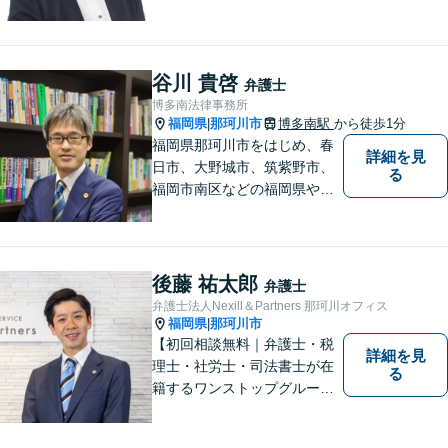
より専門的な訴訟にも携わ
り、幅広い経験を積んできま
した。まずはご相談だけで
も、早めにお越しいただい
谷川 貴啓
弁護士
て、一緒に解決を目指しまし
博多南法律事務所
ょう。
福岡県
那珂川市
博多南駅
から徒歩1分
|
福岡県那珂川市をはじめ、春
詳細を見
日市、大野城市、筑紫野市、
る
福岡市南区などの福岡県や九
州地域の皆様に満足していた
だけるよう、丁寧かつ誠実
に、そして全力で取り組みま
す！【弁護士歴15年】【博多
後藤 祐太郎
弁護士
南駅から徒歩30秒】【予約で
弁護士法人Nexill＆Partners 那珂川オフィス
時間外、休日相談可能】【法
福岡県
那珂川市
|
テラス利用可】
【初回相談無料｜弁護士・税
詳細を見
理士・社労士・司法書士が在
る
籍するワンストップグルー
プ】Nexill＆Partnersは複数士
業が在籍するワンストップグ