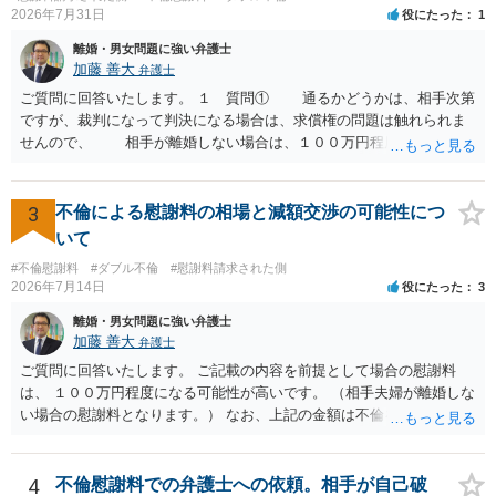
どの程度証拠価値があるのか ⇒前後のやり取りや誓約書の具体的内容
2026年7月31日
役にたった
1
を見ない限り、具体的な判断はできませんが、一定の証拠価値はある
と考えます。 ③ 借用書があっても、後から100万円を貸付扱いに変更
離婚・男女問題に強い弁護士
することは認められるのか。 ⇒おそらく１００万円は不当利得（受け
加藤 善大
弁護士
取る正当な権利がないのに利益を取得した）として返還請求されてい
ご質問に回答いたします。 １ 質問① 通るかどうかは、相手次第
るものかと推察しますので、 貸金返還ではないかと存じます。 ④ 私
ですが、裁判になって判決になる場合は、求償権の問題は触れられま
は現在、収入も不安定で貯金もなくリボ払い借金が既に約100万あり。
せんので、 相手が離婚しない場合は、１００万円程度となる可能
今年に再婚したが主人はお金に厳しい為、一括で220万円を支払う事は
性があると思われます。 交渉については、相手としても、裁判を
困難 仮に裁判で敗訴した場合でも、分割払いになる可能性はあります
するデメリットはありますから（経済的、時間的、精神的負担等）、
か。 ⇒判決となり敗訴してしまった場合は、強制執行により不動産等
反対にご自身が、裁判も辞さずという姿勢を示すことで、プラス
3
不倫による慰謝料の相場と減額交渉の可能性につ
の財産を差し押さえられ、そこから債権回収が図られることになりま
に働く可能性は有り得ます。 交渉で解決する多くの場合は、相手
いて
すが、 和解であれば柔軟な解決が可能ですので、その場合は分割払
が弁護士に依頼しているケースで、５０万円以下で合意できる場合は
いにより支払うことも十分可能です。 ⑤ このような事情であれば、私
#不倫慰謝料
#ダブル不倫
#慰謝料請求された側
稀であると思います。 通常は、６０万円から８０万円程度になる
2026年7月14日
役にたった
3
は120万円のみ和解交渉を続けるべきでしょうか。 ⇒ご相談者様の認
ことが多いというのが私の印象です。 ２ 質問② ご記載の内容が
識を前提にすれば、１００万円も含めて返済する必要はないと考えら
減額を進めるうえでの交渉材料かと思います。 なお、ご自身が離
離婚・男女問題に強い弁護士
れるため、 120万円のみについて交渉を続けることがベターかと存じ
婚しないことは、交渉材料にはならないかと思いますので、ご注意く
加藤 善大
弁護士
ます。
ださい。 また、相手夫婦の婚姻関係が既に破綻していたことや、
ご質問に回答いたします。 ご記載の内容を前提として場合の慰謝料
相手女性が結婚しているとは知らなかったと主張することもあります
は、 １００万円程度になる可能性が高いです。 （相手夫婦が離婚しな
が、 ケースバイケースですので、ご自身の場合にそれらの主張が
い場合の慰謝料となります。） なお、上記の金額は不倫をした２名が
できるかはよくお考え下さい。 ３ 質問③ 違約金を５０万円とす
支払う総額の相場ですので、 ご自身が全額支払った場合は相手女性に
る旨の交渉をすることが妥当かどうかという基準はありません。
半額程度の支払を求める、 求償ができることになります。 その求償権
公序良俗に反するような金額では、その条項自体が無効になり得ます
を放棄する場合の慰謝料相場は、６０万円から８０万円程度になるこ
4
不倫慰謝料での弁護士への依頼。相手が自己破