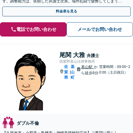
す。調整能力は、依頼した弁護士次第。場外乱闘で疲弊してしまう前
に、私に任せてみませんか。
料金表を見る
電話でお問い合わせ
メールでお問い合わせ
尾関 大雅
弁護士
筑紫野基山法律事務所
佐
基
基山駅
か
営業時間：09:00~2
賀
山
|
0:00（土日祝日）
ら徒歩6分
県
町
ダブル不倫
【久留米市・小郡市・鳥栖市・神崎市積極対応中】ご要望に照らし、