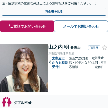
談・解決実績の豊富な弁護士による無料相談をご利用ください。【不
倫相談は初回0円】【全国対応】
料金表を見る
電話でお問い合わせ
メールでお問い合わせ
山之内 明
弁護士
福岡県
赤坂協同法律事務所
営業時
太宰府市
面談方法(対面・電
からも相談
話・ビデオなど)は
間：本日
受付中
応相談
定休日
ダブル不倫