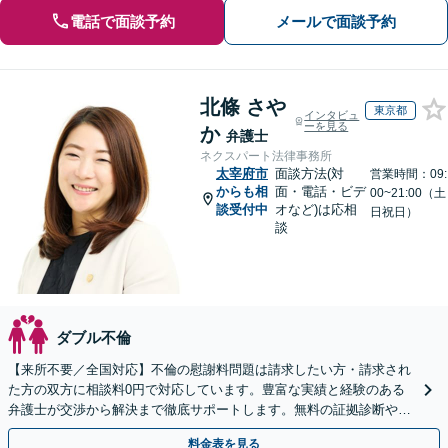
電話で面談予約
メールで面談予約
北條 さや
東京都
インタビュ
ーを見る
か
弁護士
ネクスパート法律事務所
太宰府市
面談方法(対
営業時間：09:
からも相
面・電話・ビデ
00~21:00（土
談受付中
オなど)は応相
日祝日）
談
ダブル不倫
【来所不要／全国対応】不倫の慰謝料問題は請求したい方・請求され
た方の双方に相談料0円で対応しています。豊富な実績と経験のある
弁護士が交渉から解決まで徹底サポートします。無料の証拠診断や着
手金の返還保証もありますので安心してご相談ください。
料金表を見る