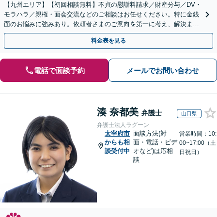
【九州エリア】【初回相談無料】不貞の慰謝料請求／財産分与／DV・
モラハラ／親権・面会交流などのご相談はお任せください。特に金銭
面のお悩みに強みあり。依頼者さまのご意向を第一に考え、解決まで
サポート【子連れ相談】【休日相談可】
料金表を見る
電話で面談予約
メールでお問い合わせ
湊 奈都美
弁護士
山口県
弁護士法人ラグーン
太宰府市
面談方法(対
営業時間：10:
からも相
面・電話・ビデ
00~17:00（土
談受付中
オなど)は応相
日祝日）
談