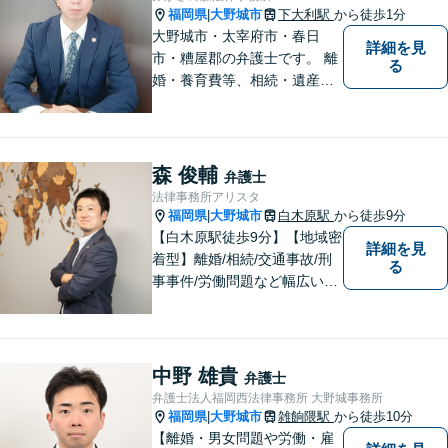
福岡県
大野城市
下大利駅
から徒歩1分
|
大野城市・太宰府市・春日
詳細を見
市・糟屋郡の弁護士です。 離
る
婚・養育費等、相続・遺産分
割、交通事故、借金問題、損
害賠償・慰謝料請求、労働問
題に注力しています。 初回無
料相談あり。出張相談あり。
森 俊輔
弁護士
２０時まで営業。福岡県全域
法律事務所アリスタ
と周辺対応。
福岡県
大野城市
白木原駅
から徒歩9分
|
【白木原駅徒歩9分】【地域密
詳細を見
着型】離婚/相続/交通事故/刑
る
事事件/労働問題など幅広い事
案に対応可能です。弁護士相
談が初めての方もお気軽にご
相談ください。1人1人に合わ
せたオーダーメイド対応を心
中野 雄貴
弁護士
がけています。
弁護士法人福岡西法律事務所 大野城事務所
福岡県
大野城市
雑餉隈駅
から徒歩10分
|
【離婚・男女問題や労働・雇