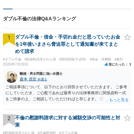
ループです。相続や企業法務
等複数士業の知識が必要な案
件を一括して対応。九州トッ
ダブル不倫の法律Q&Aランキング
プクラスの豊富な実績。
1
ダブル不倫・借金・手切れ金だと思っていたお金
を1年後いまさら脅迫罪として通知書が来てまと
めて請求
#ダブル不倫
#慰謝料請求された側
#異性関係(不貞等)
#借金・浪費癖
#裁判
2026年7月30日
役にたった
3
離婚・男女問題に強い弁護士
森本 偲音
弁護士
ご相談事項について、以下のとおり回答させていただきます。 ご参考
にしていただき、ご心配であれば最寄りの法律事務所に関係資料一式
をご持参の上、ご相談していただければと存じます。 ① このLINEの
流れを見る限り、100万円は貸付金ではなく、手切れ金・和解金と評価
される可能性はあるのか ⇒LINEを含む１００万円の貸付に至るまでの
やり取り等の経緯、誓約書の内容等を踏まえて、関係を清算するため
2
不倫の慰謝料請求に対する減額交渉の可能性と対
の 金銭であったと評価される可能性はあると考えます。 ② 「今後一
策
切関与しないなら100万円振り込む」というLINEや誓約書は、裁判上
#慰謝料請求された側
#不倫慰謝料
#ダブル不倫