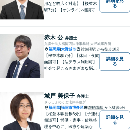
詳細を見
用など幅広く対応】【桜並木
る
駅7分】【オンライン相談可
能】【ＬＩＮＥ対応可】 依頼
者様のお話をじっくりとお伺
いし、問題の本質を理解した
上で、最適な解決策を共に考
赤木 公
弁護士
えます。
弁護士法人福岡西法律事務所 大野城事務所
福岡県
大野城市
雑餉隈駅
から徒歩10分
|
【桜並木駅7分】【休日・夜間
詳細を見
面談可】【法テラス利用可】
る
社会で起こるさまざまな悩み
に寄り添い、一件一件丁寧に
取り組むことで、皆さまに安
心を届けたいと考えていま
す。 困りごとやご相談があり
城戸 美保子
弁護士
ましたら、どうぞお気軽にお
ざっしょのくま法律事務所
声がけください。
福岡県
福岡市博多区
雑餉隈駅
から徒歩5分
|
【桜並木駅徒歩3分】【子連れ
詳細を見
相談可】労働・家事・債務整
る
理を中心に、医療や建築など