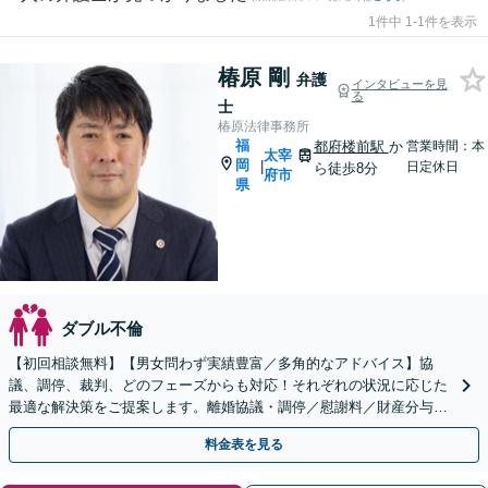
1件中 1-1件を表示
椿原 剛
弁護
インタビューを見
る
士
椿原法律事務所
福
都府楼前駅
か
営業時間：本
太宰
岡
|
日定休日
ら徒歩8分
府市
県
ダブル不倫
【初回相談無料】【男女問わず実績豊富／多角的なアドバイス】協
議、調停、裁判、どのフェーズからも対応！それぞれの状況に応じた
最適な解決策をご提案します。離婚協議・調停／慰謝料／財産分与／
親権・養育費・面会交流／婚姻費用【休日・夜間相談可】
料金表を見る