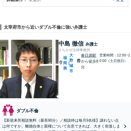
太宰府市から近いダブル不倫に強い弁護士
中島 徹信
弁護士
さちかぜ法律事務所
大
春日原駅
営業時間：12:00~2
福
野
0:00（土日祝日）
から徒歩8
岡
|
城
分
県
市
ダブル不倫
【新規来所相談無料（最長90分）／相談枠は毎月9名様】譲れない点
は何ですか。離婚自体と親権について合意できれば、大きく前進しま