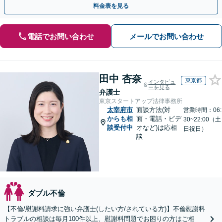
料金表を見る
電話でお問い合わせ
メールでお問い合わせ
田中 杏奈
東京都
インタビュ
ーを見る
弁護士
東京スタートアップ法律事務所
太宰府市
面談方法(対
営業時間：06:
からも相
面・電話・ビデ
30~22:00（土
談受付中
オなど)は応相
日祝日）
談
ダブル不倫
【不倫/慰謝料請求に強い弁護士(したい方/されている方)】不倫慰謝料
トラブルの相談は毎月100件以上、慰謝料問題でお困りの方はご相