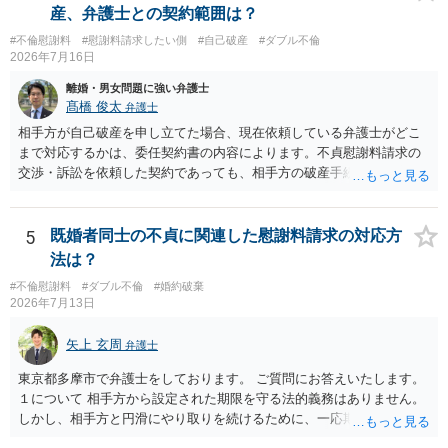
が、 ２００万円でも、５０万円でも、公序良俗に反するほど高額
とが多いです。 （相手夫婦が離婚しませんので、減額してでも求償権
産、弁護士との契約範囲は？
とはいえないと考えますので、 結局は、妥当かどうかというより
を放棄してもらうメリットがあることになります。） ５年後に離婚す
も、ご自身が納得できるかどうかという基準でお考えいただくといい
#不倫慰謝料
#慰謝料請求したい側
#自己破産
#ダブル不倫
る可能性について、慰謝料額に影響が出る可能性はないと考えます。
2026年7月16日
と思います。 そのうえで、合意できるかは、相手も納得できるか
最後に、ご依頼になる場合の弁護士費用は、ご依頼になる弁護士によ
否かにかかってはきますが。 ４ 質問④ ご記載の内容からは判断
り異なりますので、直接ご確認いただくといいですよ。 ご質問に対す
離婚・男女問題に強い弁護士
できないのですが、 清算条項を記載しないで合意することはリス
る回答は以上ですが、可能であれば、ご依頼になるかは別にして、お
髙橋 俊太
弁護士
クがありますので、むしろ、原則としては、清算条項を記載するべき
近くの弁護士に直接相談されて、今後の対応についてアドバイスを求
相手方が自己破産を申し立てた場合、現在依頼している弁護士がどこ
であるとお考えいただくといいです。 ご質問に対する回答は以上で
めることをおすすめいたします。 ご参考にしていただけますと幸いで
まで対応するかは、委任契約書の内容によります。不貞慰謝料請求の
すが、可能であれば、ご依頼になるかは別として、お近くの弁護士に
す。
交渉・訴訟を依頼した契約であっても、相手方の破産手続への対応、
直接相談されて、 今後の対応についてアドバイス等を求めることを
免責に関する意見申述、非免責債権の主張、破産裁判所への書面提出
お勧めいたします。 ご参考にしていただければ幸いです。
等まで当然に含まれているとは限りません。そのため、追加費用が発
生するかどうかは、まず委任契約書と弁護士の説明を確認した方がよ
5
既婚者同士の不貞に関連した慰謝料請求の対応方
いでしょう。 成功報酬についても、契約内容次第です。通常は、実際
法は？
に回収できた金額を基準に報酬が発生する契約が多いと思われます
#不倫慰謝料
#ダブル不倫
#婚約破棄
が、「請求額を認めさせた場合」や「和解成立時」など、回収前に報
2026年7月13日
酬が発生する定めになっている可能性もあります。 依頼している弁護
士に、破産手続への意見申述まで契約内で対応してもらえるのか、追
矢上 玄周
弁護士
加費用はかかるか、免責された場合に成功報酬が発生するのか、非免
責債権として争う見込みがあるのかを確認されるとよいと思います。
東京都多摩市で弁護士をしております。 ご質問にお答えいたします。
１について 相手方から設定された期限を守る法的義務はありません。
しかし、相手方と円滑にやり取りを続けるために、一応期限を守って
連絡を取ることもあり得ます。 弁護士に相談してから連絡をしたい