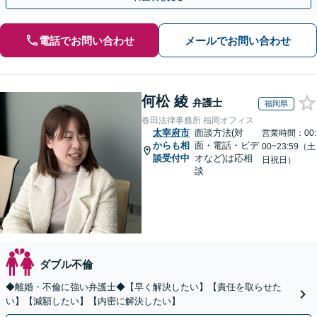
電話でお問い合わせ
メールでお問い合わせ
何松 綾
弁護士
福岡県
春田法律事務所 福岡オフィス
太宰府市
面談方法(対
営業時間：00:
からも相
面・電話・ビデ
00~23:59（土
談受付中
オなど)は応相
日祝日）
談
ダブル不倫
◆離婚・不倫に強い弁護士◆【早く解決したい】【責任を取らせた
い】【減額したい】【内密に解決したい】