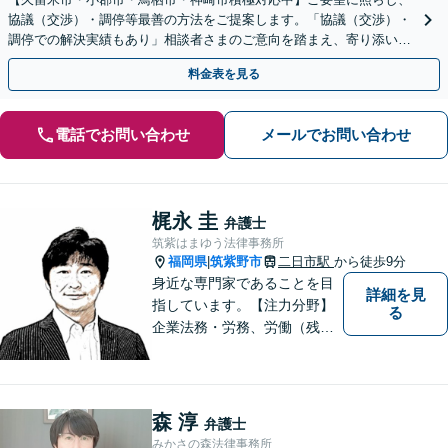
協議（交渉）・調停等最善の方法をご提案します。「協議（交渉）・
調停での解決実績もあり」相談者さまのご意向を踏まえ、寄り添い親
身に対応します【休日・夜間相談可】
料金表を見る
電話でお問い合わせ
メールでお問い合わせ
梶永 圭
弁護士
筑紫はまゆう法律事務所
福岡県
筑紫野市
二日市駅
から徒歩9分
|
身近な専門家であることを目
詳細を見
指しています。【注力分野】
る
企業法務・労務、労働（残
業・解雇・労災）、刑事、家
事（離婚・相続・遺言・後
見）、借金整理等
森 淳
弁護士
みかさの森法律事務所