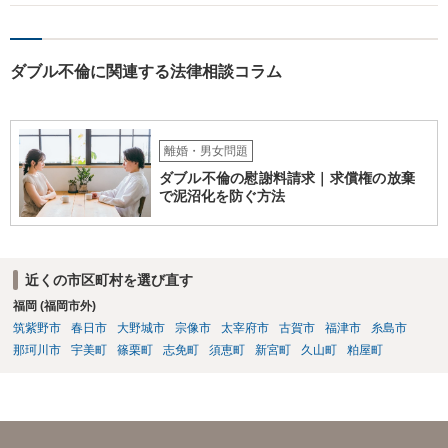
が、期限を守らないのもご不安という場合には、「弁護士に相談して
から連絡するので少々お待ちください」という旨の連絡を入れておく
こともあります。 ２について 求償権の請求と婚約破棄の慰謝料請求
ダブル不倫に関連する法律相談コラム
は、法的には別の議論ではありますが、事実上の繋がりがないわけで
はありません。 例えば、既婚者であるにもかかわらず、結婚するとい
うことを匂わせて不貞関係になったというような場合には、求償権の
負担割合が高くなり、婚約破棄の慰謝料も払う必要が生じるという可
能性もないわけではありません。 ただし、法律上重婚は認められてい
離婚・男女問題
ないので、既婚者同士の婚約が成立するかといわれると、成立しない
ダブル不倫の慰謝料請求｜求償権の放棄
と判断される可能性の方が高いと思われます。 ３について 和解をする
で泥沼化を防ぐ方法
際には、清算条項という定めを設けることがほとんどです。 清算条項
を定めることによって、「これをもってお互いに今後一切請求しな
い」ことを双方が誓約することになります。 上記はあくまでも一般論
としての回答となります。 詳細なご事情をお伺いすればより適切な回
近くの市区町村を選び直す
答ができるかと存じます。 弁護士に相談すべき事案かと存じますの
福岡 (福岡市外)
で、お早めにご相談されることをお勧めいたします。
筑紫野市
春日市
大野城市
宗像市
太宰府市
古賀市
福津市
糸島市
那珂川市
宇美町
篠栗町
志免町
須恵町
新宮町
久山町
粕屋町