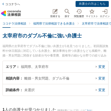
弁護士の方はこちら
ココナラへ
投稿する
探す
閲覧履歴
マイリスト
ログイン
ココナラ法律相談
福岡県で法律相談できる弁護士
太宰府市で法律相談
太宰府市のダブル不倫に強い弁護士
福岡県の太宰府市でダブル不倫に強い弁護士が1名見つかりました。初回面談無
料や休日面談に対応している弁護士、解決事例を持つ弁護士なども掲載中。離
婚・男女問題に関係する財産分与や養育費、親権等の細かな分野での絞り込み
検索もでき便利です。特に椿原法律事務所の椿原 剛弁護士のプロフィール情報
や弁護士費用、強みなどが注目されています。『太宰府市で土日や夜間に発生
エリア
福岡県、太宰府市
変更
したダブル不倫のトラブルを今すぐに弁護士に相談したい』『ダブル不倫のト
ラブル解決の実績豊富な近くの弁護士を検索したい』『初回相談無料でダブル
相談内容
離婚・男女問題、ダブル不倫
変更
不倫を法律相談できる太宰府市内の弁護士に相談予約したい』などでお困りの
相談者さんにおすすめです。
詳細条件
未選択
変更
1
人の弁護士が見つかりました
(検索結果について詳しくは
こちら
)