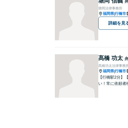
塘岡 信義
塘岡法律事務所
福岡県
行橋市
|
詳細を見
髙橋 功太
髙橋功太法律事務
福岡県
行橋市
|
【行橋駅2分】【
い！常に依頼者