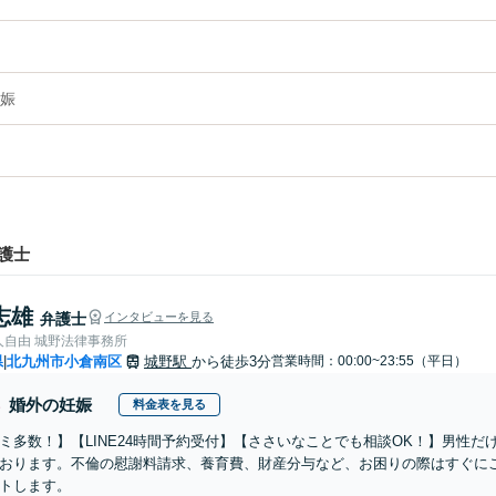
娠
護士
志雄
弁護士
インタビューを見る
人自由 城野法律事務所
県
北九州市小倉南区
城野駅
から徒歩3分
営業時間：00:00~23:55（平日）
|
婚外の妊娠
料金表を見る
ミ多数！】【LINE24時間予約受付】【ささいなことでも相談OK！】男性
おります。不倫の慰謝料請求、養育費、財産分与など、お困りの際はすぐに
トします。