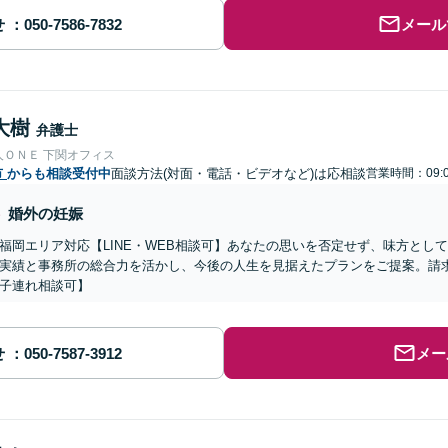
せ
メール
大樹
弁護士
人ＯＮＥ 下関オフィス
市
からも相談受付中
面談方法(対面・電話・ビデオなど)は応相談
営業時間：09:0
婚外の妊娠
福岡エリア対応【LINE・WEB相談可】あなたの思いを否定せず、味方とし
実績と事務所の総合力を活かし、今後の人生を見据えたプランをご提案。請
子連れ相談可】
せ
メー