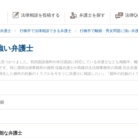
法律相談を投稿する
弁護士を探す
法律Q
弁護士
行橋市で法律相談できる弁護士
行橋市で離婚・男女問題に強い弁
強い弁護士
名見つかりました。初回面談無料や休日面談に対応している弁護士なども掲載中。
です。特に塘岡法律事務所の塘岡 信義弁護士や髙橋功太法律事務所の髙橋 功太弁
発生した婚外の妊娠のトラブルを今すぐに弁護士に相談したい』『婚外の妊娠のト
きる行橋市内の弁護士に相談予約したい』などでお困りの相談者さんにおすすめで
娠
能な弁護士