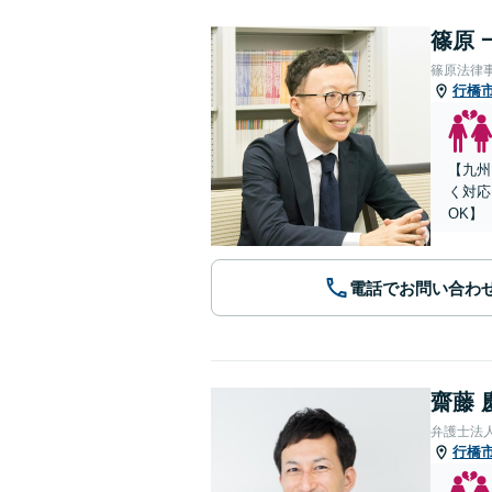
篠原 
篠原法律
行橋
【九州
く対応
OK】
電話でお問い合わ
齋藤 
弁護士法人
行橋