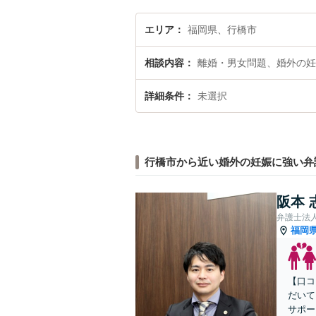
エリア
福岡県、行橋市
相談内容
離婚・男女問題、婚外の妊
詳細条件
未選択
行橋市から近い婚外の妊娠に強い弁
阪本 
弁護士法
福岡
【口コ
だいて
サポー