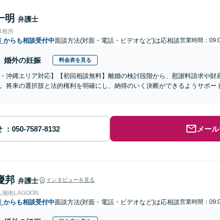
一明
弁護士
事務所
市
からも相談受付中
面談方法(対面・電話・ビデオなど)は応相談
営業時間：09:0
婚外の妊娠
料金表を見る
・沖縄エリア対応】【初回相談無料】離婚の検討段階から、慰謝料請求や財
。将来の選択肢と法的権利を明確にし、納得のいく決断ができるようサポー
せ
メール
慶邦
弁護士
インタビューを見る
湘南LAGOON
市
からも相談受付中
面談方法(対面・電話・ビデオなど)は応相談
営業時間：09:0