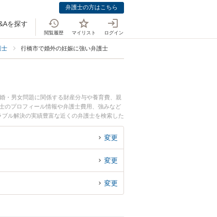
弁護士の方はこちら
&Aを探す
閲覧履歴
マイリスト
ログイン
護士
行橋市で婚外の妊娠に強い弁護士
離婚・男女問題に関係する財産分与や養育費、親
護士のプロフィール情報や弁護士費用、強みなど
ラブル解決の実績豊富な近くの弁護士を検索した
す。
変更
変更
変更