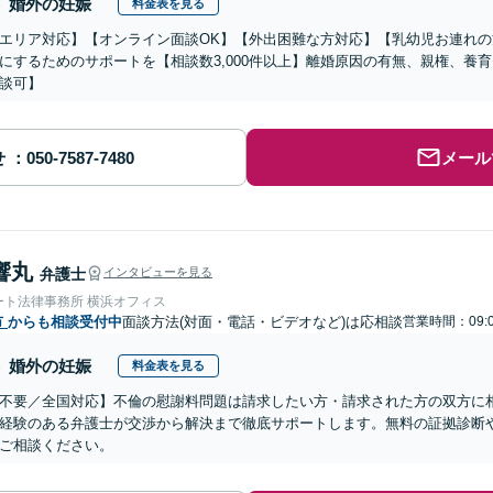
婚外の妊娠
料金表を見る
エリア対応】【オンライン面談OK】【外出困難な方対応】【乳幼児お連れ
にするためのサポートを【相談数3,000件以上】離婚原因の有無、親権、養
談可】
せ
メール
響丸
弁護士
インタビューを見る
ート法律事務所 横浜オフィス
市
からも相談受付中
面談方法(対面・電話・ビデオなど)は応相談
営業時間：09:0
婚外の妊娠
料金表を見る
不要／全国対応】不倫の慰謝料問題は請求したい方・請求された方の双方に
経験のある弁護士が交渉から解決まで徹底サポートします。無料の証拠診断
ご相談ください。