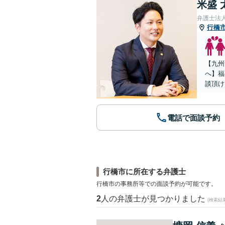
米盛 
弁護士法
行橋
【九州
へ】福
談頂け
電話で面談予約
行橋市に所在する弁護士
行橋市の事務所等での面談予約が可能です。
2
人の弁護士が見つかりました
(検索結