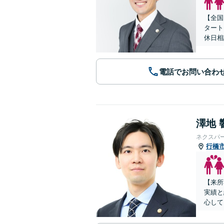
【全国
タート
休日相
電話でお問い合わ
澤地 
ネクスパ
行橋
【来所
実績と
心して