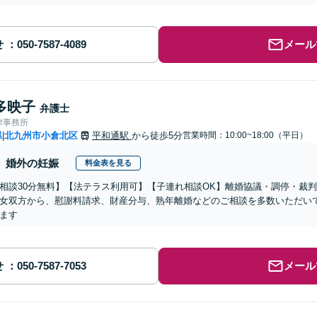
せ
メール
多映子
弁護士
律事務所
県
北九州市小倉北区
平和通駅
から徒歩5分
営業時間：10:00~18:00（平日）
|
婚外の妊娠
料金表を見る
相談30分無料】【法テラス利用可】【子連れ相談OK】離婚協議・調停・裁
女双方から、慰謝料請求、財産分与、熟年離婚などのご相談を多数いただい
ます
せ
メール