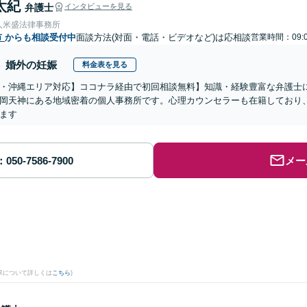
太紀
弁護士
インタビューを見る
人米盛法律事務所
市
からも相談受付中
面談方法(対面・電話・ビデオなど)は応相談
営業時間：09:0
婚外の妊娠
料金表を見る
・沖縄エリア対応】ココナラ経由で初回相談無料】知識・経験豊富な弁護士に
岡天神にある地域密着の個人事務所です。心理カウンセラーも在籍しており
ます
メー
果について詳しくは
こちら
)