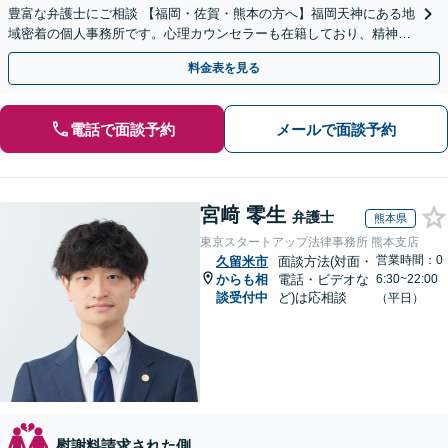
豊富な弁護士にご相談 【福岡・佐賀・熊本の方へ】福岡天神にある地
域密着の個人事務所です。心理カウンセラーも在籍しており、精神的
に不安な方にも安心してご相談頂けます
料金表を見る
電話で面談予約
メールで面談予約
宮﨑 零生
弁護士
熊本県
東京スタートアップ法律事務所 熊本支店
営業時間：0
久留米市
面談方法(対面・
からも相
電話・ビデオな
6:30~22:00
談受付中
ど)は応相談
（平日）
慰謝料請求された側