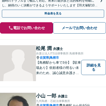
婚時のトラブルまで幅広く対応。将来の選択肢と法的権利を明確に
し、納得のいく決断ができるようサポートいたします【羽犬塚駅10
分】【当日・休日・夜間相談OK】
料金表を見る
電話でお問い合わせ
メールでお問い合わせ
松尾 潤
弁護士
弁護士法人ITS法律事務所 鳥栖事務所
佐賀県
鳥栖市
|
【鳥栖駅から車で3分】【駐車
詳細を見
場あり】依頼者様の明るい未
る
来のため、誠心誠意弁護させ
ていただきます。弁護士とし
て、毅然とした対応を行いま
す。インターネット／刑事／
相続など、幅広い困りごとに
小山 一郎
弁護士
対応可能！【完全個室で対
九州鳥栖・芯鋭法律事務所
応】
佐賀県
鳥栖市
鳥栖駅
から徒歩5分
|