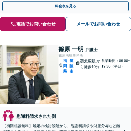
身に対応します【休日・夜間相談可】
料金表を見る
電話でお問い合わせ
メールでお問い合わせ
篠原 一明
弁護士
篠原法律事務所
福
筑
羽犬塚駅
か
営業時間：09:00~
岡
後
|
19:30（平日）
ら徒歩10分
県
市
慰謝料請求された側
【初回相談無料】離婚の検討段階から、慰謝料請求や財産分与など離