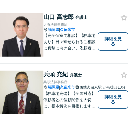
の声にしっかりと耳を傾け、
問題解決まで丁寧にお手伝い
します！少しでもお悩みの方
山口 高志郎
弁護士
はお気軽にご相談ください。
大石法律事務所
福岡県
久留米市
|
【完全個室で相談】【駐車場
詳細を見
あり】日々寄せられるご相談
る
に真摯に向き合い、依頼者の
皆様の力となることを心がけ
ています。 事業の成長を目指
す法人・個人の方々には、経
営課題の解決に向けた最適な
兵頭 充紀
弁護士
法的サポートを提供し、安定
兵頭法律事務所
した経営基盤の構築をお手伝
福岡県
久留米市
西鉄久留米駅
から徒歩10分
|
いいたします。
【駐車場完備】【全国対応】
詳細を見
依頼者との信頼関係を大切
る
に、根本解決を目指します。
借金／離婚／刑事／労働な
ど、個人・法人問わず幅広い
お困りごとに対応可能です。