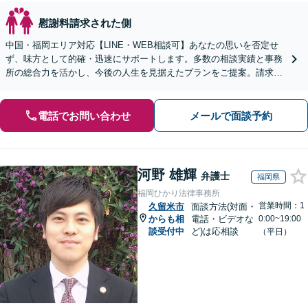
慰謝料請求された側
中国・福岡エリア対応【LINE・WEB相談可】あなたの思いを否定せ
ず、味方として的確・迅速にサポートします。多数の相談実績と事務
所の総合力を活かし、今後の人生を見据えたプランをご提案。請求す
る側・された側双方に対応【完全個室／子連れ相談可】
電話でお問い合わせ
メールで面談予約
河野 雄輝
弁護士
福岡県
福岡ひかり法律事務所
営業時間：1
久留米市
面談方法(対面・
からも相
電話・ビデオな
0:00~19:00
談受付中
ど)は応相談
（平日）