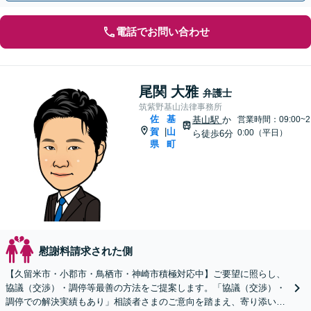
電話でお問い合わせ
尾関 大雅
弁護士
筑紫野基山法律事務所
佐
基
基山駅
か
営業時間：09:00~2
賀
山
|
0:00（平日）
ら徒歩6分
県
町
慰謝料請求された側
【久留米市・小郡市・鳥栖市・神崎市積極対応中】ご要望に照らし、
協議（交渉）・調停等最善の方法をご提案します。「協議（交渉）・
調停での解決実績もあり」相談者さまのご意向を踏まえ、寄り添い親