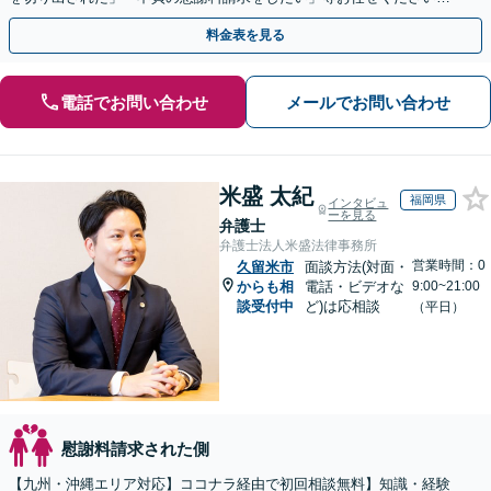
【リーズナブルな料金設定】
料金表を見る
電話でお問い合わせ
メールでお問い合わせ
米盛 太紀
福岡県
インタビュ
ーを見る
弁護士
弁護士法人米盛法律事務所
営業時間：0
久留米市
面談方法(対面・
からも相
電話・ビデオな
9:00~21:00
談受付中
ど)は応相談
（平日）
慰謝料請求された側
【九州・沖縄エリア対応】ココナラ経由で初回相談無料】知識・経験