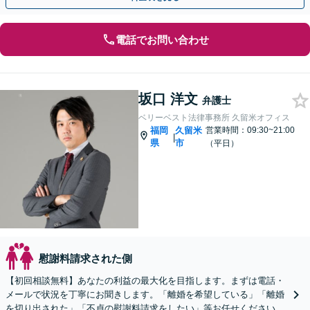
電話でお問い合わせ
坂口 洋文
弁護士
ベリーベスト法律事務所 久留米オフィス
福岡
久留米
営業時間：09:30~21:00
|
県
市
（平日）
慰謝料請求された側
【初回相談無料】あなたの利益の最大化を目指します。まずは電話・
メールで状況を丁寧にお聞きします。「離婚を希望している」「離婚
を切り出された」「不貞の慰謝料請求をしたい」等お任せください。