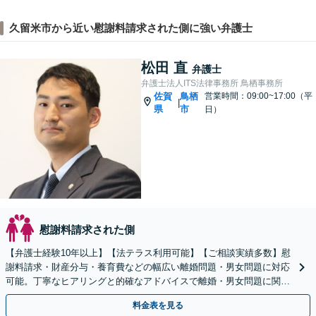
久留米市から近い慰謝料請求された側に強い弁護士
松田 直
弁護士
弁護士法人ITS法律事務所 鳥栖事務所
佐賀
鳥栖
営業時間：09:00~17:00（平
|
県
市
日）
慰謝料請求された側
【弁護士経験10年以上】【法テラス利用可能】【ご相談実績多数】慰
謝料請求・財産分与・養育費などの幅広い離婚問題・男女問題に対応
可能。丁寧なヒアリングと的確なアドバイスで離婚・男女問題に関す
る疑問を一つずつ解消します【初回のご相談30分無料】
料金表を見る