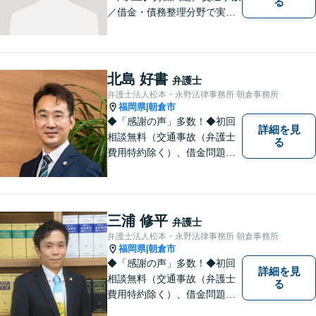
る
／借金・債務整理分野で実績
多数！「その場しのぎではな
い、未来の生活を見越した解
決」がモットーです。皆様が
笑顔と元気を取り戻し、新た
北島 好書
弁護士
な第一歩を踏み出せるよう、
弁護士法人松本・永野法律事務所 朝倉事務所
最大限尽力します。
福岡県
朝倉市
|
◆「感謝の声」多数！◆初回
詳細を見
相談無料（交通事故（弁護士
る
費用特約除く）、借金問題、
相続・遺言、離婚・男女問題
に限る）◆弁護士歴12年以上
◆11260件の相談実績（令和1
～7年合計）
三浦 修平
弁護士
弁護士法人松本・永野法律事務所 朝倉事務所
福岡県
朝倉市
|
◆「感謝の声」多数！◆初回
詳細を見
相談無料（交通事故（弁護士
る
費用特約除く）、借金問題、
相続・遺言、離婚・男女問題