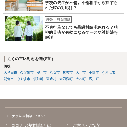
学校の先生が不倫。不倫相手から揺すら
れた時の対応は？
離婚・男女問題
不貞行為なしでも慰謝料請求される？精
神的苦痛が有効になるケースや対処法を
解説
近くの市区町村を選び直す
筑後
大牟田市
久留米市
柳川市
八女市
筑後市
大川市
小郡市
うきは市
朝倉市
みやま市
筑前町
東峰村
大刀洗町
大木町
広川町
ココナラ法律相談について
ココナラ法律相談とは
ご意見・ご要望