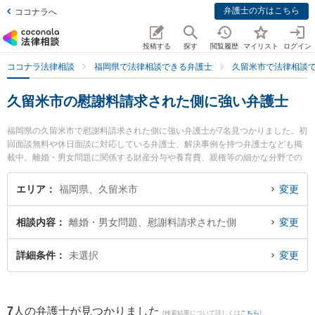
弁護士の方はこちら
ココナラへ
投稿する
探す
閲覧履歴
マイリスト
ログイン
ココナラ法律相談
福岡県で法律相談できる弁護士
久留米市で法律相談
久留米市の慰謝料請求された側に強い弁護士
福岡県の久留米市で慰謝料請求された側に強い弁護士が7名見つかりました。初
回面談無料や休日面談に対応している弁護士、解決事例を持つ弁護士なども掲
載中。離婚・男女問題に関係する財産分与や養育費、親権等の細かな分野での
絞り込み検索もでき便利です。特にゆずりは法律事務所の塩澄 哲也弁護士や三
宅・小林総合法律事務所の小林 健彦弁護士、ベリーベスト法律事務所 久留米オ
エリア
福岡県、久留米市
変更
フィスの坂口 洋文弁護士のプロフィール情報や弁護士費用、強みなどが注目さ
れています。『久留米市で土日や夜間に発生した慰謝料請求された側のトラブ
相談内容
離婚・男女問題、慰謝料請求された側
変更
ルを今すぐに弁護士に相談したい』『慰謝料請求された側のトラブル解決の実
績豊富な近くの弁護士を検索したい』『初回相談無料で慰謝料請求された側を
法律相談できる久留米市内の弁護士に相談予約したい』などでお困りの相談者
詳細条件
未選択
変更
さんにおすすめです。
7
人の弁護士が見つかりました
(検索結果について詳しくは
こちら
)