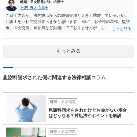
離婚・男女問題に強い弁護士
三村 勇人
弁護士
ご質問内容が、法的観点からの離婚実務と大きく乖離しているため、
弁護士をいれて交渉すべきかと思います。 特に、お子様の親権、監護
権、面会交流、養育費など話題にでておりませんが、お子様の権利を
守るための重要な検討事項です。 離婚する際に決めることは多く、そ
れを決めなかったために生じる質問がこの法律相談でも多くあげられ
ます。 一生に一度あるかないかの離婚という法律問題ですので、お近
もっとみる
くの弁護士事務所にご相談されることをお勧めします。
慰謝料請求された側に関連する法律相談コラム
離婚・男女問題
慰謝料請求をされたけどお金がない場合
はどうなる？対処法やポイントを解説
離婚・男女問題