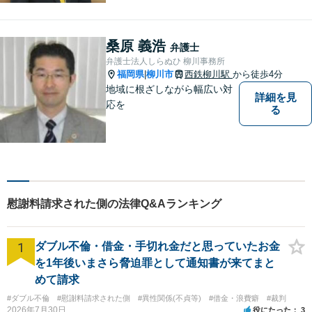
に限る）◆11260件の相談実
績（令和1～7年合計）
桑原 義浩
弁護士
弁護士法人しらぬひ 柳川事務所
福岡県
柳川市
西鉄柳川駅
から徒歩4分
|
地域に根ざしながら幅広い対
詳細を見
応を
る
慰謝料請求された側の法律Q&Aランキング
1
ダブル不倫・借金・手切れ金だと思っていたお金
を1年後いまさら脅迫罪として通知書が来てまと
めて請求
#ダブル不倫
#慰謝料請求された側
#異性関係(不貞等)
#借金・浪費癖
#裁判
2026年7月30日
役にたった
3