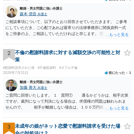
離婚・男女問題に強い弁護士
森本 偲音
弁護士
ご相談事項について、以下のとおり回答させていただきます。 ご参考
にしていただき、ご心配であれば最寄りの法律事務所に関係資料一式
をご持参の上、ご相談していただければと存じます。 ① このLINEの
流れを見る限り、100万円は貸付金ではなく、手切れ金・和解金と評価
される可能性はあるのか ⇒LINEを含む１００万円の貸付に至るまでの
やり取り等の経緯、誓約書の内容等を踏まえて、関係を清算するため
2
不倫の慰謝料請求に対する減額交渉の可能性と対
の 金銭であったと評価される可能性はあると考えます。 ② 「今後一
策
切関与しないなら100万円振り込む」というLINEや誓約書は、裁判上
#慰謝料請求された側
#不倫慰謝料
#ダブル不倫
どの程度証拠価値があるのか ⇒前後のやり取りや誓約書の具体的内容
2026年7月31日
役にたった
1
を見ない限り、具体的な判断はできませんが、一定の証拠価値はある
と考えます。 ③ 借用書があっても、後から100万円を貸付扱いに変更
離婚・男女問題に強い弁護士
することは認められるのか。 ⇒おそらく１００万円は不当利得（受け
加藤 善大
弁護士
取る正当な権利がないのに利益を取得した）として返還請求されてい
ご質問に回答いたします。 １ 質問① 通るかどうかは、相手次第
るものかと推察しますので、 貸金返還ではないかと存じます。 ④ 私
ですが、裁判になって判決になる場合は、求償権の問題は触れられま
は現在、収入も不安定で貯金もなくリボ払い借金が既に約100万あり。
せんので、 相手が離婚しない場合は、１００万円程度となる可能
今年に再婚したが主人はお金に厳しい為、一括で220万円を支払う事は
性があると思われます。 交渉については、相手としても、裁判を
困難 仮に裁判で敗訴した場合でも、分割払いになる可能性はあります
するデメリットはありますから（経済的、時間的、精神的負担等）、
か。 ⇒判決となり敗訴してしまった場合は、強制執行により不動産等
反対にご自身が、裁判も辞さずという姿勢を示すことで、プラス
3
未成年の娘がネット恋愛で慰謝料請求を受けた場
の財産を差し押さえられ、そこから債権回収が図られることになりま
に働く可能性は有り得ます。 交渉で解決する多くの場合は、相手
合の対処法は？