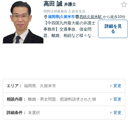
高田 誠
トラブルが起こったら、まず
弁護士
はご相談ください。【夜間対
岡野法律事務所 久留米支店
応可】
福岡県
久留米市
西鉄久留米駅
から徒歩10分
|
【中四国九州最大級の弁護士
詳細を見
事務所】交通事故、借金問
る
題、離婚、相続など様々な問
題について、「何度でも無
料」の相談を行っています！
まずはお気軽にご相談くださ
い！
エリア
福岡県、久留米市
変更
相談内容
離婚・男女問題、慰謝料請求された側
変更
詳細条件
未選択
変更