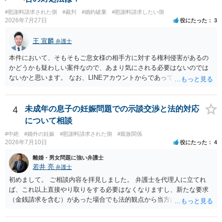
すが、 和解であれば柔軟な解決が可能ですので、その場合は分割払
が弁護士に依頼しているケースで、５０万円以下で合意できる場合は
いにより支払うことも十分可能です。 ⑤ このような事情であれば、私
#慰謝料請求された側
#裁判
#婚約破棄
#慰謝料請求したい側
稀であると思います。 通常は、６０万円から８０万円程度になる
2026年7月27日
役にたった
3
は120万円のみ和解交渉を続けるべきでしょうか。 ⇒ご相談者様の認
ことが多いというのが私の印象です。 ２ 質問② ご記載の内容が
識を前提にすれば、１００万円も含めて返済する必要はないと考えら
減額を進めるうえでの交渉材料かと思います。 なお、ご自身が離
王 宣麟
れるため、 120万円のみについて交渉を続けることがベターかと存じ
弁護士
婚しないことは、交渉材料にはならないかと思いますので、ご注意く
ます。
ださい。 また、相手夫婦の婚姻関係が既に破綻していたことや、
本件において、そもそもご息女様の相手方に対する権利侵害があるの
相手女性が結婚しているとは知らなかったと主張することもあります
かどうかも疑わしい案件なので、あまり気にされる必要はないのでは
が、 ケースバイケースですので、ご自身の場合にそれらの主張が
ないかと思います。 なお、LINEアカウントからであっても、そこに紐
できるかはよくお考え下さい。 ３ 質問③ 違約金を５０万円とす
づけられた電話番号の開示→携帯電話会社から氏名・住所が開示され
る旨の交渉をすることが妥当かどうかという基準はありません。
るパターンはありえるものの、本件のような精神的損害が発生したと
公序良俗に反するような金額では、その条項自体が無効になり得ます
明確にいえないような案件において開示がなされる可能性も低いので
4
未成年の息子の妊娠問題での示談交渉と法的対応
が、 ２００万円でも、５０万円でも、公序良俗に反するほど高額
はないかと推察します。
について相談
とはいえないと考えますので、 結局は、妥当かどうかというより
も、ご自身が納得できるかどうかという基準でお考えいただくといい
#中絶
#婚外の妊娠
#慰謝料請求された側
#親族関係
2026年7月10日
役にたった
4
と思います。 そのうえで、合意できるかは、相手も納得できるか
否かにかかってはきますが。 ４ 質問④ ご記載の内容からは判断
離婚・男女問題に強い弁護士
できないのですが、 清算条項を記載しないで合意することはリス
若井 亮
弁護士
クがありますので、むしろ、原則としては、清算条項を記載するべき
初めまして。 ご相談内容を拝見しました。 弁護士を代理人に立てれ
であるとお考えいただくといいです。 ご質問に対する回答は以上で
ば、これ以上直接やり取りをする必要はなくなりますし、新たな要求
すが、可能であれば、ご依頼になるかは別として、お近くの弁護士に
（金銭請求を含む）があった場合でも法的観点から当方に支払うべき
直接相談されて、 今後の対応についてアドバイス等を求めることを
義務があるのかを精査し、回答することができます。 代理人を立てな
お勧めいたします。 ご参考にしていただければ幸いです。
いのであれば、基本的にはご自身で対応していくことになります。 こ