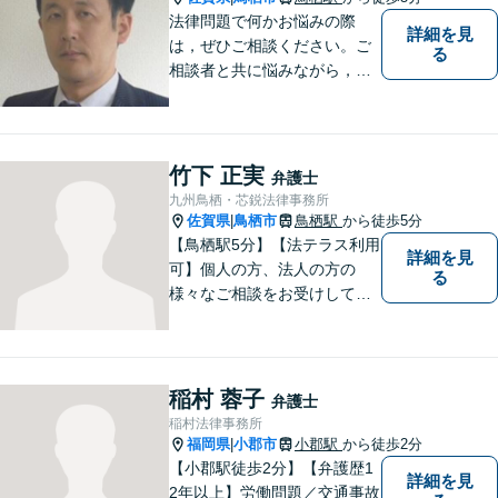
法律問題で何かお悩みの際
詳細を見
は，ぜひご相談ください。ご
る
相談者と共に悩みながら，い
い解決を目指したいと思って
おります
竹下 正実
弁護士
九州鳥栖・芯鋭法律事務所
佐賀県
鳥栖市
鳥栖駅
から徒歩5分
|
【鳥栖駅5分】【法テラス利用
詳細を見
可】個人の方、法人の方の
る
様々なご相談をお受けしてお
ります。依頼者様のお話をし
っかりお聞きし、お気持ちや
ご事情に沿った解決策をご提
案いたします。【債務整理・
稲村 蓉子
弁護士
残業代請求については初回面
稲村法律事務所
談無料】【土日祝・夜間相談
福岡県
小郡市
小郡駅
から徒歩2分
|
可】
【小郡駅徒歩2分】【弁護歴1
詳細を見
2年以上】労働問題／交通事故