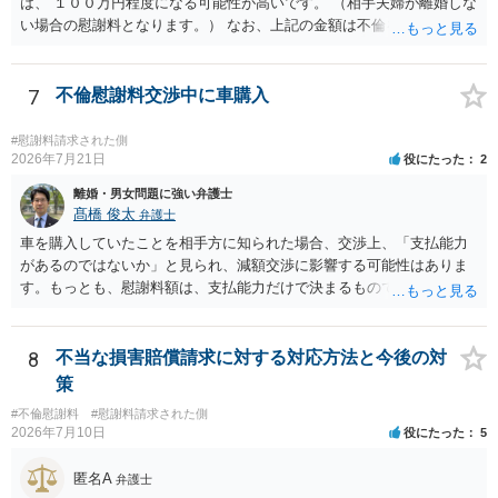
は、 １００万円程度になる可能性が高いです。 （相手夫婦が離婚しな
い場合の慰謝料となります。） なお、上記の金額は不倫をした２名が
支払う総額の相場ですので、 ご自身が全額支払った場合は相手女性に
半額程度の支払を求める、 求償ができることになります。 その求償権
を放棄する場合の慰謝料相場は、６０万円から８０万円程度になるこ
7
不倫慰謝料交渉中に車購入
とが多いです。 （相手夫婦が離婚しませんので、減額してでも求償権
を放棄してもらうメリットがあることになります。） ５年後に離婚す
#慰謝料請求された側
る可能性について、慰謝料額に影響が出る可能性はないと考えます。
2026年7月21日
役にたった
2
最後に、ご依頼になる場合の弁護士費用は、ご依頼になる弁護士によ
離婚・男女問題に強い弁護士
り異なりますので、直接ご確認いただくといいですよ。 ご質問に対す
髙橋 俊太
弁護士
る回答は以上ですが、可能であれば、ご依頼になるかは別にして、お
車を購入していたことを相手方に知られた場合、交渉上、「支払能力
近くの弁護士に直接相談されて、今後の対応についてアドバイスを求
があるのではないか」と見られ、減額交渉に影響する可能性はありま
めることをおすすめいたします。 ご参考にしていただけますと幸いで
す。もっとも、慰謝料額は、支払能力だけで決まるものではなく、不
す。
貞行為の有無、やり取りの内容、会っていた回数、夫婦関係への影
響、離婚・別居の有無、証拠関係等によって判断されます。 ご記載の
ように、LINEのやり取りと数回の食事のみで性交渉がないのであれ
8
不当な損害賠償請求に対する対応方法と今後の対
ば、原則として不貞慰謝料支払義務は否定されます。他方で、性交渉
策
がない場合でも、親密なやり取りの内容や関係の態様によっては、婚
#不倫慰謝料
#慰謝料請求された側
姻共同生活の平穏を害したとして、例外的に慰謝料支払義務が肯定さ
2026年7月10日
役にたった
5
れることもあります。 すでに弁護士に依頼されているのであれば、車
の購入事情も含めて説明し、支払能力の問題と、そもそもの慰謝料額
匿名A
弁護士
の相当性を分けて交渉してもらう方がよいでしょう。