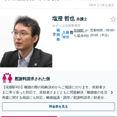
7件中 1-7件を表示
塩澄 哲也
弁護士
ゆずりは法律事務所
福
花畑駅
か
営業時間：09:00~
久留
岡
|
20:00（平日）
ら徒歩4分
米市
県
慰謝料請求された側
【花畑駅4分】離婚の際の戦略決めからご相談にのります。依頼者さ
まに寄り添った対応で、依頼者さまとともに問題解決「離婚後の生活
再建に関する相談にも対応」離婚協議・調停／慰謝料請求／財産分与
／親権・養育費・面会交流／婚姻費用など【子連れ相談可】
料金表を見る