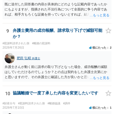
既に送付した回答書の内容が具体的にどのような記載内容であったか
にもよりますが、指摘された不法行為について全面的に争う内容であ
れば、相手方もろくな証拠を持っていないとすれば、結局は何もなく
（没交渉のまま）終わってしまう可能性はあると思います。 「疑いを
晴らす」ことが最重要なのであれば、むしろ、相手方から訴訟を提起
して貰い、あなたが勝訴（請求棄却）して不法行為が存在しなかった
9
弁護士費用の成功報酬、請求取り下げで減額可能
ことを公に認めてもらった方が（精神安定の面でも）ベターなのでは
か？
ないかとも思えます。そうであれば、「訴えられる」ことを怖がる必
#慰謝料請求された側
#離婚の慰謝料
要はなく、むしろ「出るところへ出ましょう」という態度の方が妥当
2026年7月26日
役にたった
2
です。 ただ、冒頭で述べたとおりこちらが強気に出て相手方に十分な
証拠がない場合には提訴されず消化不良状態で終わってしまう危険も
肥田 弘昭
弁護士
ありますので、名誉回復を重視するなら、逆に相手方を被告として債
務不存在確認請求訴訟を提起することも考えられます（事案によって
弁護士さんが動く前に請求の取り下げとなった場合、成功報酬の減額
は、十分な根拠もなく不法行為と決めつけたことに対する慰謝料請求
はしていただけるのでしょうか？との点は契約をした弁護士次第にか
も併せて行う）。 しかしながら、訴訟への対応は（仮に弁護士へ対応
と思いますので、その弁護士に確認した方が良いかと思います。ご参
を任せるとしても）気力が必要であり、精神疾患を抱えながら対応す
考にしてください。
るのはしんどい面があります。 名誉回復を重視してとことん毅然と対
応するのがよいのか、それとも相手方の主張の一部をある程度受け入
10
協議離婚で一度了承した内容を変更したいです
れて（紛らわしい言動があったとして）示談や和解で収めるか、とい
う選択になると思います。弁護士によっても意見が分かれるところで
#財産分与
#慰謝料請求された側
#離婚協議
#調停
すので、地元の複数の弁護士に聞いてみた方がよいと思います。
2026年7月10日
役にたった
1