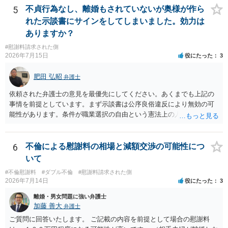
れ以上の要求を回避するためには、合意内容を書面しておくことで
5
不貞行為なし、離婚もされていないが奥様が作ら
す。 特に重要な点としては、合意事項以外には貸し借りが無いことを
れた示談書にサインをしてしまいました。効力は
確認する条項（清算条項）をきちんと盛り込んでおくことです。 お金
ありますか？
を払うにしても、紛争が蒸し返されないよう、合意書を作成して取り
#慰謝料請求された側
交わすようにしてください。
2026年7月15日
役にたった
3
肥田 弘昭
弁護士
依頼された弁護士の意見を最優先にしてください。あくまでも上記の
事情を前提としています。まず示談書は公序良俗違反により無効の可
能性があります。条件が職業選択の自由という憲法上の人権を侵害し
た内容であるからです。次に、サインをさせた経緯から、強迫取消の
可能性もあるかと思います。ご参考にしてください。
6
不倫による慰謝料の相場と減額交渉の可能性につ
いて
#不倫慰謝料
#ダブル不倫
#慰謝料請求された側
2026年7月14日
役にたった
3
離婚・男女問題に強い弁護士
加藤 善大
弁護士
ご質問に回答いたします。 ご記載の内容を前提として場合の慰謝料