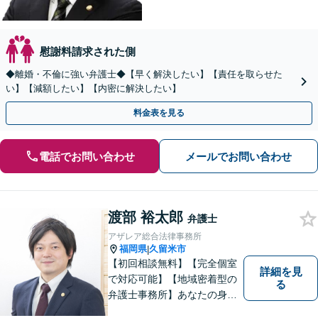
慰謝料請求された側
◆離婚・不倫に強い弁護士◆【早く解決したい】【責任を取らせた
い】【減額したい】【内密に解決したい】
料金表を見る
電話でお問い合わせ
メールでお問い合わせ
渡部 裕太郎
弁護士
アザレア総合法律事務所
福岡県
久留米市
|
【初回相談無料】【完全個室
詳細を見
で対応可能】【地域密着型の
る
弁護士事務所】あなたの身近
な理解者として、一つひとつ