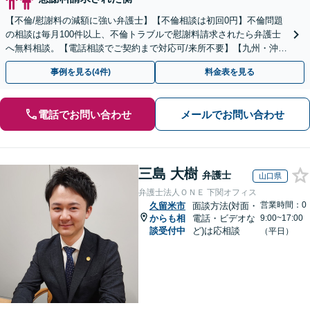
【不倫/慰謝料の減額に強い弁護士】【不倫相談は初回0円】不倫問題
の相談は毎月100件以上、不倫トラブルで慰謝料請求されたら弁護士
へ無料相談。【電話相談でご契約まで対応可/来所不要】【九州・沖縄
エリア全域対応】
事例を見る(4件)
料金表を見る
電話でお問い合わせ
メールでお問い合わせ
三島 大樹
弁護士
山口県
弁護士法人ＯＮＥ 下関オフィス
営業時間：0
久留米市
面談方法(対面・
からも相
電話・ビデオな
9:00~17:00
談受付中
ど)は応相談
（平日）