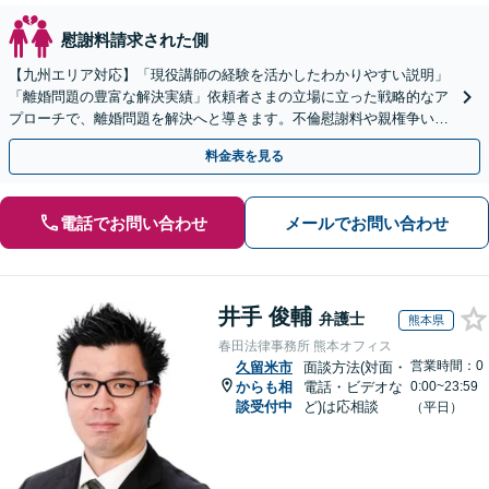
慰謝料請求された側
【九州エリア対応】「現役講師の経験を活かしたわかりやすい説明」
「離婚問題の豊富な解決実績」依頼者さまの立場に立った戦略的なア
プローチで、離婚問題を解決へと導きます。不倫慰謝料や親権争い、
高額所得者の財産分与など、何でもご相談ください。
料金表を見る
電話でお問い合わせ
メールでお問い合わせ
井手 俊輔
弁護士
熊本県
春田法律事務所 熊本オフィス
営業時間：0
久留米市
面談方法(対面・
からも相
電話・ビデオな
0:00~23:59
談受付中
ど)は応相談
（平日）