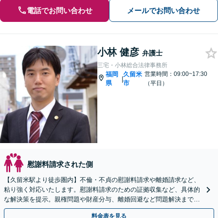
電話でお問い合わせ
メールでお問い合わせ
小林 健彦
弁護士
三宅・小林総合法律事務所
福岡
久留米
営業時間：09:00~17:30
|
県
市
（平日）
慰謝料請求された側
【久留米駅より徒歩圏内】不倫・不貞の慰謝料請求や離婚請求など、
粘り強く対応いたします。慰謝料請求のための証拠収集など、具体的
な解決策を提示。親権問題や財産分与、離婚回避など問題解決まで責
任をもって全力サポート。
料金表を見る