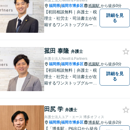
弁護士法人Nexill＆Partners
福岡県
福岡市博多区
祇園駅
から徒歩0分
|
【初回相談無料｜弁護士・税
詳細を見
理士・社労士・司法書士が在
る
籍するワンストップグルー
プ】Nexill＆Partnersは複数士
業が在籍するワンストップグ
ループです。相続や企業法務
菰田 泰隆
等複数士業の知識が必要な案
弁護士
件を一括して対応。九州トッ
弁護士法人Nexill＆Partners
プクラスの豊富な実績。
福岡県
福岡市博多区
祇園駅
から徒歩0分
|
【初回相談無料｜弁護士・税
詳細を見
理士・社労士・司法書士が在
る
籍するワンストップグルー
プ】Nexill＆Partnersは複数士
業が在籍するワンストップグ
ループです。相続や企業法務
田尻 学
等複数士業の知識が必要な案
弁護士
件を一括して対応。九州トッ
弁護士法人ユア・エース 博多オフィス
プクラスの豊富な実績。
福岡県
福岡市博多区
博多駅
から徒歩2分
|
【「博多駅」P6出口から徒歩