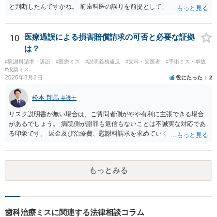
と判断したんですかね。 前歯科医の誤りを前提として、 その医師はど
のように判断し、治療計画を立てたんでしょうかね。 現在の症状は、
前医師の診断の誤りに起因するものかどうか、 大学病院の医師は、ど
う見ているんでしょうかね。 歯科医の資格を持ってる弁護士もいます
10
医療過誤による損害賠償請求の可否と必要な証拠
ね。 そのような弁護士を探すのもいいと思いますね。
は？
#慰謝料請求・訴訟
#医療ミス
#説明義務違反
#歯科・歯医者
#手術ミス・事故
#投薬ミス
2026年3月2日
役にたった
2
松本 翔馬
弁護士
リスク説明書が無い場合は、ご質問者側がやや有利に主張できる場合
があるでしょう。 病院側が謝罪も返信もないことは不誠実な対応であ
る印象です。 返金及び治療費、慰謝料請求を求めていくことになるか
と思います。 ご自身で内容証明を出すこともあり得ますが、弁護士が
代理人として病院側との交渉窓口となることも方法の一つです。 ご自
身で内容証明を出される場合、書面にご質問者の不利になる事情を記
もっとみる
載した場合はそれ以降の交渉ハードルが上がってしまうため慎重に検
討されるとよいでしょう。
歯科治療ミスに関連する法律相談コラム