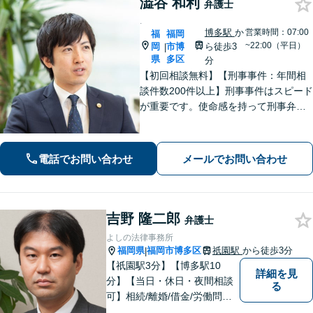
澁谷 和利
弁護士
.
博多駅
か
営業時間：07:00
福
福岡
~22:00（平日）
岡
市博
ら徒歩3
|
県
多区
分
【初回相談無料】【刑事事件：年間相
談件数200件以上】刑事事件はスピード
が重要です。使命感を持って刑事弁護
に注力し、依頼者の状況に寄り添いな
がら最善の解決を目指します。【英語
対応可能：通訳を介さず英語で直接サ
電話でお問い合わせ
メールでお問い合わせ
ポート】
吉野 隆二郎
弁護士
よしの法律事務所
福岡県
福岡市博多区
祇園駅
から徒歩3分
|
【祇園駅3分】【博多駅10
詳細を見
分】【当日・休日・夜間相談
る
可】相続/離婚/借金/労働問題/
交通事故など幅広い分野の法