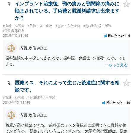
8
インプラント治療後、顎の痛みと顎関節の痛みに
悩まされている。手術費と慰謝料請求は出来ます
か？
#歯科・歯医者
#手術ミス・事故
#患者・入所者側
#慰謝料請求・訴訟
#説明義務違反
2019年3月12日
役にたった
6
内藤 政信
弁護士
歯科過誤の本を探してあたるか、歯科医・弁護士 で検索するか、でし
ょう。
9
医療ミス、それによって生じた後遺症に関する相
談です。
#歯科・歯医者
#慰謝料請求・訴訟
2018年12月16日
役にたった
10
内藤 政信
弁護士
難度が高い相談ですね。 歯科医のミスを客観的に証明できる資料が整
うかどうか。 誤診といういうことですかね。 大学病院の医師は、誤診