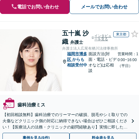
電話でお問い合わせ
メールでお問い合わせ
五十嵐 沙
東京都
インタビュ
ーを見る
織
弁護士
弁護士法人広尾有栖川法律事務所
福岡市博多
面談方法(対
営業時間：1
区
からも
面・電話・ビデ
0:00~16:00
相談受付中
オなど)は応相
（平日）
談
歯科治療ミス
【初回相談無料】歯科治療でのリーマーの破損、脱毛やシミ取りでの
火傷などクリニック側の対応に納得できない場合はぜひご相談くださ
い！【医療法人の法務・クリニックの顧問経験あり】実情に即したア
ドバイスで、納得のできるトラブルの解決を目指します。
事例を見る(6件)
料金表を見る