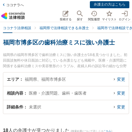
弁護士の方はこちら
ココナラへ
投稿する
探す
閲覧履歴
マイリスト
ログイン
ココナラ法律相談
福岡県で法律相談できる弁護士
福岡市で法律相談で
福岡市博多区の歯科治療ミスに強い弁護士
福岡県の福岡市博多区で歯科治療ミスに強い弁護士が18名見つかりました。初
回面談無料や休日面談に対応している弁護士なども掲載中。医療・介護問題に
関係する歯科治療ミスや美容整形のトラブル、産婦人科の訴訟等の細かな分野
での絞り込み検索もでき便利です。特に浜田法律事務所の浜田 宏弁護士やかし
わ総合法律事務所の柏 真人弁護士、.の澁谷 和利弁護士のプロフィール情報や
エリア
福岡県、福岡市博多区
変更
弁護士費用、強みなどが注目されています。『福岡市博多区で土日や夜間に発
生した歯科治療ミスのトラブルを今すぐに弁護士に相談したい』『歯科治療ミ
相談内容
医療・介護問題、歯科・歯医者
変更
スのトラブル解決の実績豊富な近くの弁護士を検索したい』『初回相談無料で
歯科治療ミスを法律相談できる福岡市博多区内の弁護士に相談予約したい』な
どでお困りの相談者さんにおすすめです。
詳細条件
未選択
変更
18
人の弁護士が見つかりました
(検索結果について詳しくは
こちら
)