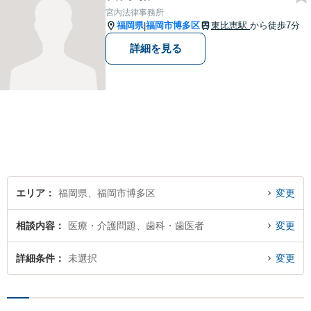
ださい。【分割払い利用可】
宮内法律事務所
【電話・メール面談可】
福岡県
福岡市博多区
東比恵駅
から徒歩7分
|
詳細を見る
エリア
福岡県、福岡市博多区
変更
相談内容
医療・介護問題、歯科・歯医者
変更
詳細条件
未選択
変更