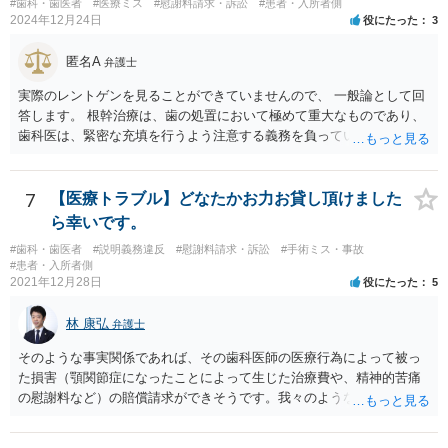
し、又は同項若しくは同条第二項の規定による休業をしたことその他
#歯科・歯医者
#医療ミス
#慰謝料請求・訴訟
#患者・入所者側
益なる事実の不告知があった認められると考えられます。 そのため、
2024年12月24日
役にたった
3
の妊娠又は出産に関する事由であつて厚生労働省令で定めるものを理
４０万円もかかるとは夢にも思わなかったという事情があれば、不利
由として、当該女性労働者に対して解雇その他不利益な取扱いをして
益事実の不告知を理由とした取消権を主張することが出来る可能性が
匿名A
はならない。 ４ 妊娠中の女性労働者及び出産後一年を経過しない女
弁護士
あります（消費者契約法４条２項）。 ②また、保険外治療の必要性に
性労働者に対してなされた解雇は、無効とする。ただし、事業主が当
ついて虚偽の説明があったのであれば、不実告知取消ということも考
実際のレントゲンを見ることができていませんので、 一般論として回
該解雇が前項に規定する事由を理由とする解雇でないことを証明した
えられます（消費者契約法４条１項１号）。 ③そのほか、歯科治療
答します。 根幹治療は、歯の処置において極めて重大なものであり、
ときは、この限りでない。
中、抗らうことが困難な状態で保険外治療の勧誘をされたということ
歯科医は、緊密な充填を行うよう注意する義務を負っていると考えら
であれば、最近（令和５年６月１日）施行されたばかりですが、 退去
れます。 （同趣旨の判示をした裁判例として、東京地裁平20(ワ)30392
困難場所（たとえば、待合から診察台へ）に同行された上で困惑して
号事件） 当該義務に違反した場合、診療契約の不履行又は不法行為に
契約したという類型の取消権（改正消費者契約法４条３項３号）も使
基づく損害賠償請求の可能性が生じます。 慰謝料に関しては、通院慰
7
【医療トラブル】どなたかお力お貸し頂けました
える可能性があります。 一旦、書面で消費者契約法に基づく取消権を
謝料といった形での請求になろうかと思います。
ら幸いです。
行使するので払えないという 通知をして様子をみるのも手かと思いま
す。 その他、消費生活センターに相談して、間に入ってもらうことも
#歯科・歯医者
#説明義務違反
#慰謝料請求・訴訟
#手術ミス・事故
#患者・入所者側
手かもしれません。
2021年12月28日
役にたった
5
林 康弘
弁護士
そのような事実関係であれば、その歯科医師の医療行為によって被っ
た損害（顎関節症になったことによって生じた治療費や、精神的苦痛
の慰謝料など）の賠償請求ができそうです。我々のような弁護士に依
頼した上で、その歯科でのカルテ等の医療記録の取得や、後医（Ｂ歯
科）の先生の協力等を得ることも必要だと思います。