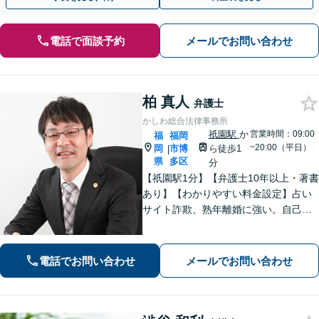
電話で面談予約
メールでお問い合わせ
柏 真人
弁護士
かしわ総合法律事務所
祇園駅
か
営業時間：09:00
福
福岡
~20:00（平日）
岡
市博
ら徒歩1
|
県
多区
分
【祇園駅1分】【弁護士10年以上・著書
あり】【わかりやすい料金設定】占い
サイト詐欺、熟年離婚に強い。自己破
産や自宅を残す債務整理にも対応。丁
寧なアドバイスに定評あり。出会い系
詐欺、刑事事件（博多警察署まで徒歩5
電話でお問い合わせ
メールでお問い合わせ
分）や相続にも対応。