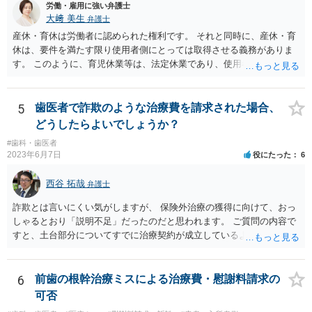
労働・雇用に強い弁護士
大﨑 美生
弁護士
産休・育休は労働者に認められた権利です。 それと同時に、産休・育
休は、要件を満たす限り使用者側にとっては取得させる義務がありま
す。 このように、育児休業等は、法定休業であり、使用者側で任意に
設けられる休暇制度とは異なります。 小さな個人歯科医院だからとい
って、産休・育休を認めないということはできません。 ただし、残念
ながら実際には、妊娠・出産をしたら退職する慣行の事業者はありま
5
歯医者で詐欺のような治療費を請求された場合、
す。 しかし、このような慣行となっていること自体が、均等法９条１
どうしたらよいでしょうか？
項に違反します。 均等法違反は行政指導の対象となり、事業者が是正
#歯科・歯医者
勧告に従わない場合には企業名が公表される可能性もあります。 実際
2023年6月7日
役にたった
6
に小さな医院で公表までいったケースがありますが、かなり稀なケー
スと言えます。 また、産休・育休を理由とした解雇は無効であり、損
西谷 拓哉
弁護士
害賠償請求の対象にもなります。 実際にどのようなアクションを取る
かは、職場での人間関係など気になる点があると思いますが、弁護士
詐欺とは言いにくい気がしますが、 保険外治療の獲得に向けて、おっ
か労基署へ一度ご相談いただくと安心だと思います。 均等法 （婚姻、
しゃるとおり「説明不足」だったのだと思われます。 ご質問の内容で
妊娠、出産等を理由とする不利益取扱いの禁止等） 第九条 事業主
すと、土台部分についてすでに治療契約が成立しているように思われ
は、女性労働者が婚姻し、妊娠し、又は出産したことを退職理由とし
ますが、 治療契約を取消すことができれば、５万円の支払義務を消滅
て予定する定めをしてはならない。 ２ 事業主は、女性労働者が婚姻
させることができます。 消費者契約法は、いくつか取消の類型を定め
したことを理由として、解雇してはならない。 ３ 事業主は、その雇
ています。 いくつか該当しそうな取消権をご参考までのせます。 ①土
6
前歯の根幹治療ミスによる治療費・慰謝料請求の
用する女性労働者が妊娠したこと、出産したこと、労働基準法（昭和
台と被せ物の治療は通常同じ歯科で行いますので、被せ物の治療費が
可否
二十二年法律第四十九号）第六十五条第一項の規定による休業を請求
４０万円もかかるというのは 治療費という重要な事項について、不利