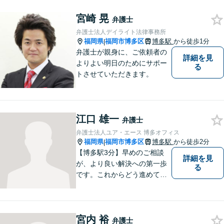
チーム体制による迅速で最適
宮崎 晃
なリーガルサービスを提供い
弁護士
たします。
弁護士法人デイライト法律事務所
福岡県
福岡市博多区
博多駅
から徒歩1分
|
弁護士が親身に、ご依頼者の
詳細を見
よりよい明日のためにサポー
る
トさせていただきます。
江口 雄一
弁護士
弁護士法人ユア・エース 博多オフィス
福岡県
福岡市博多区
博多駅
から徒歩2分
|
【博多駅3分】早めのご相談
詳細を見
が、より良い解決への第一歩
る
です。これからどう進めてい
くのが一番よいか、最適な道
筋を一緒に考えていきます。
どんな些細なことでも構いま
宮内 裕
せんので、遠慮なくご相談く
弁護士