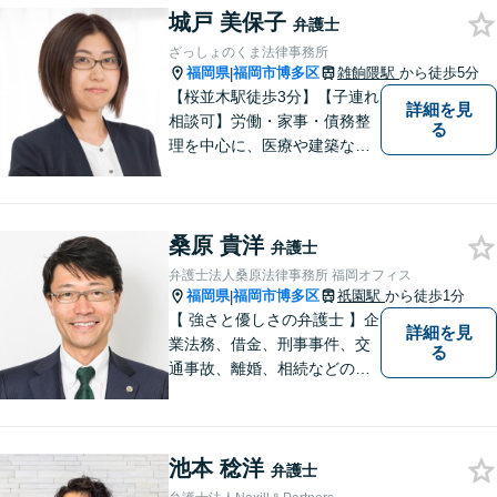
城戸 美保子
顧問先は600社に昇ります。
弁護士
まずは、お気軽にご相談くだ
ざっしょのくま法律事務所
さい。
福岡県
福岡市博多区
雑餉隈駅
から徒歩5分
|
【桜並木駅徒歩3分】【子連れ
詳細を見
相談可】労働・家事・債務整
る
理を中心に、医療や建築など
より専門的な訴訟にも携わ
り、幅広い経験を積んできま
した。まずはご相談だけで
桑原 貴洋
も、早めにお越しいただい
弁護士
て、一緒に解決を目指しまし
弁護士法人桑原法律事務所 福岡オフィス
ょう。
福岡県
福岡市博多区
祇園駅
から徒歩1分
|
【 強さと優しさの弁護士 】企
詳細を見
業法務、借金、刑事事件、交
る
通事故、離婚、相続などのご
相談を承っております。まず
はお気軽にご相談ください。
チーム体制による迅速で最適
池本 稔洋
なリーガルサービスを提供い
弁護士
たします。