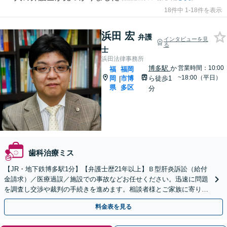
18件中 1-18件を表示
浜田 宏
弁護
インタビューを見
る
士
浜田法律事務所
博多駅
か
営業時間：10:00
福
福岡
~18:00（平日）
岡
市博
ら徒歩1
|
県
多区
分
歯科治療ミス
【JR・地下鉄博多駅1分】【弁護士歴21年以上】Ｂ型肝炎訴訟（給付
金請求）／医療過誤／施設での事故などお任せください。迅速に問題
を調査し交渉や裁判の手続きを進めます。相談者様とご家族に寄り添
った解決へ【夜間休日相談可】
料金表を見る