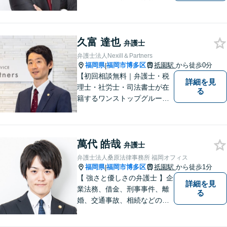
ください。全国に支店のある
歴史と信頼の事務所です。圧
倒的なノウハウと、真摯な情
久富 達也
熱を持って、難しい案件も諦
弁護士
めずに解決を目指します。
弁護士法人Nexill＆Partners
【他士業連携】
福岡県
福岡市博多区
祇園駅
から徒歩0分
|
【初回相談無料｜弁護士・税
詳細を見
理士・社労士・司法書士が在
る
籍するワンストップグルー
プ】Nexill＆Partnersは複数士
業が在籍するワンストップグ
ループです。相続や企業法務
萬代 皓哉
等複数士業の知識が必要な案
弁護士
件を一括して対応。九州トッ
弁護士法人桑原法律事務所 福岡オフィス
プクラスの豊富な実績。
福岡県
福岡市博多区
祇園駅
から徒歩1分
|
【 強さと優しさの弁護士 】企
詳細を見
業法務、借金、刑事事件、離
る
婚、交通事故、相続などのご
相談を承っております。まず
はお気軽にご相談ください。