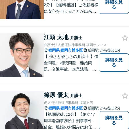
詳細を見
2分】【無料相談】ご依頼者様
る
に安心を与えることが出来る
弁護士を目指してきました。
お悩みを抱えていらっしゃる
方に安心して日々を過ごして
江頭 太地
いただくために、これからも
弁護士
研鑽を積んでいきたいと考え
弁護士法人桑原法律事務所 福岡オフィス
ております。
福岡県
福岡市博多区
祇園駅
から徒歩1分
|
【 強さと優しさの弁護士 】借
詳細を見
金問題、相続問題、離婚問
る
題、交通事故、企業法務、刑
事事件などのご相談を承って
おります。まずはお気軽にご
相談ください。チーム体制に
篠原 優太
よる迅速で最適なリーガルサ
弁護士
ービスを提供いたします。
虎ノ門法律経済事務所 福岡支店
福岡県
福岡市博多区
祇園駅
から徒歩2分
|
【祇園駅徒歩2分】【創立47
詳細を見
周年老舗事務所】刑事事件、
る
借金、離婚のお悩みはお任せ