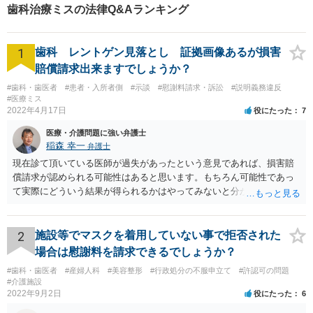
歯科治療ミスの法律Q&Aランキング
1
歯科 レントゲン見落とし 証拠画像あるが損害
賠償請求出来ますでしょうか？
#歯科・歯医者
#患者・入所者側
#示談
#慰謝料請求・訴訟
#説明義務違反
#医療ミス
2022年4月17日
役にたった
7
医療・介護問題に強い弁護士
稲森 幸一
弁護士
現在診て頂いている医師が過失があったという意見であれば、損害賠
償請求が認められる可能性はあると思います。もちろん可能性であっ
て実際にどういう結果が得られるかはやってみないと分かりません
が。 損害としては、その過失によって生じた症状の治療にかかった治
療費や精神的苦痛を受けた分の慰謝料や仕事に影響があれば休業損害
などが考えられます。 頑張ってください。
2
施設等でマスクを着用していない事で拒否された
場合は慰謝料を請求できるでしょうか？
#歯科・歯医者
#産婦人科
#美容整形
#行政処分の不服申立て
#許認可の問題
#介護施設
2022年9月2日
役にたった
6