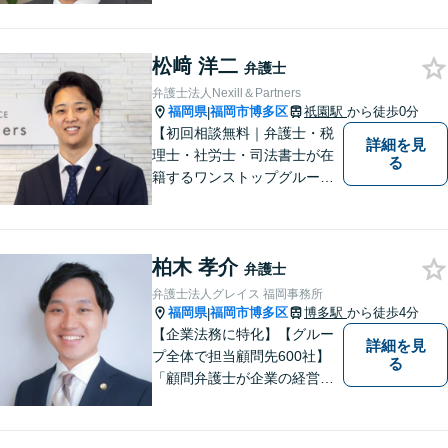
律相談に対応しております。
ご依頼者様のお悩みをしっか
松﨑 洋二
りうかがい、円滑な解決のた
弁護士
めに「スピード感」を大事に
弁護士法人Nexill＆Partners
しております。
福岡県
福岡市博多区
祇園駅
から徒歩0分
|
【初回相談無料｜弁護士・税
詳細を見
理士・社労士・司法書士が在
る
籍するワンストップグルー
プ】Nexill＆Partnersは複数士
業が在籍するワンストップグ
ループです。相続や企業法務
柏木 孝介
等複数士業の知識が必要な案
弁護士
件を一括して対応。九州トッ
弁護士法人グレイス 福岡事務所
プクラスの豊富な実績。
福岡県
福岡市博多区
博多駅
から徒歩4分
|
【企業法務に特化】【グルー
詳細を見
プ全体で担当顧問先600社】
る
「顧問弁護士が企業の経営者
の力になる」を目標に、企業
法務に全力で取り組んでまい
りました。グループ全体での