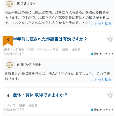
匿名B
弁護士
お店や施設の長には施設管理権、誰を立ち入らせるかを決める権利が
あります。ですので、現状マスクが感染対策に有効との知見がある以
上、マスクをした方のみを立ち入らせると決めることも自由であり、
不当な差別には当たらないと考えられます。 これが公衆浴場や旅館業
など公益的な側面のある業種ですと、公衆浴場法など各種業法で定め
られた理由以外での利用拒否は禁止されていますし、公の施設でもマ
3
半年前に渡された示談書は有効ですか？
スクなしだけでの利用拒否は問題となりえますが、民間のお店に対し
ては慰謝料の請求は認められないと考えられます。
#患者・入所者側
#示談
#手術ミス・事故
#歯科・歯医者
2022年4月21日
役にたった
4
内藤 政信
弁護士
診察券とか領収書を見れば、法人かどうかわかるでしょう。 これで終
わります。
4
産休・育休 取得できますか？
#マタハラ
#歯科・歯医者
2023年8月28日
役にたった
4