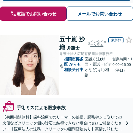
電話でお問い合わせ
メールでお問い合わせ
五十嵐 沙
東京都
インタビュ
ーを見る
織
弁護士
弁護士法人広尾有栖川法律事務所
福岡市博多
面談方法(対
営業時間：1
区
からも
面・電話・ビデ
0:00~16:00
相談受付中
オなど)は応相
（平日）
談
手術ミスによる医療事故
【初回相談無料】歯科治療でのリーマーの破損、脱毛やシミ取りでの
火傷などクリニック側の対応に納得できない場合はぜひご相談くださ
い！【医療法人の法務・クリニックの顧問経験あり】実情に即したア