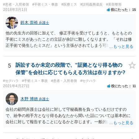
#患者・入所者側
#手術ミス・事故
#医療ミス
#説明義務違反
#美容整形
2018年3月1日
役にたった
15
鈴木 崇裕
弁護士
他の先生方の回答に加えて、 修正手術を受けてしまうと、もともとの
手術にミスがあったことの立証が余計に難しくなります。 「それは修
正手術で発生したミスだ」という主張がされてしまう可能性があるか
らです。 心身の苦痛はあるでしょうけれども、損害賠償請求などをご
検討なさっているのであれば、修正手術を受けるまえに弁護士に相談
して対応を決めることを強くお勧めいたします。
5
訴訟するか未定の段階で、“証拠となり得る物の
保管”を会社に応じてもらえる方法は在りますか?
#セクハラ
#手術ミス・事故
#患者・入所者側
#セクハラ
2021年4月27日
役にたった
11
木野 博徳
弁護士
会社の顧問弁護士は会社に対して守秘義務を負っているだけですの
で、紛争の相手方となり得るあなたから聞いた話については基本的に
会社に対して報告することになるかと存じます。一般的に弁護士かぎ
りの話にしてほしいという相手方の要望を受け容れることは状況によ
ってはあるかもしれませんが、相手方に誤解を与える可能性があり、