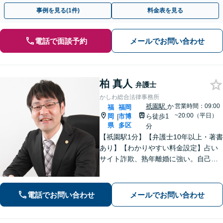
ドバイスで、納得のできるトラブルの解決を目指します。
事例を見る(1件)
料金表を見る
電話で面談予約
メールでお問い合わせ
柏 真人
弁護士
かしわ総合法律事務所
祇園駅
か
営業時間：09:00
福
福岡
~20:00（平日）
岡
市博
ら徒歩1
|
県
多区
分
【祇園駅1分】【弁護士10年以上・著書
あり】【わかりやすい料金設定】占い
サイト詐欺、熟年離婚に強い。自己破
産や自宅を残す債務整理にも対応。丁
寧なアドバイスに定評あり。出会い系
詐欺、刑事事件（博多警察署まで徒歩5
電話でお問い合わせ
メールでお問い合わせ
分）や相続にも対応。