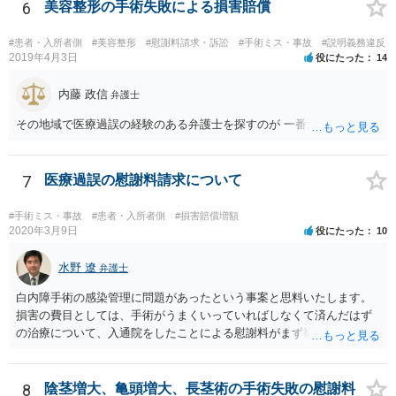
利益相反の問題が生じうるのでそういった要請は拒絶する場合が大半
6
美容整形の手術失敗による損害賠償
でしょうし、とりわけ今回の状況において弁護士かぎりの話にしてほ
しいという要望を受け容れる弁護士はほとんどいないと思います。 会
#患者・入所者側
#美容整形
#慰謝料請求・訴訟
#手術ミス・事故
#説明義務違反
社内の部署に相談した場合についても通常は会社内で情報共有が図ら
2019年4月3日
役にたった
14
れるでしょうから、結局のところ、関係資料等をまとめて一度弁護士
に相談した上で、事案の見通し等を示してもらい、訴訟するかどうか
内藤 政信
弁護士
を早急に決断された方が良いかと存じます。訴訟提起を選択される場
その地域で医療過誤の経験のある弁護士を探すのが 一番近道だね。
合は、通常、会社が隠蔽のため過去の記録を廃棄すること等を防ぐた
め、弁護士と相談の上、訴え提起前の証拠保全の要否等を検討するこ
とになります。 いずれにせよ、あなたの動きを悟られた場合、少なく
7
医療過誤の慰謝料請求について
とも一般論としては会社が隠蔽工作を行う可能性があるため、慎重な
対応が必要になってくるかと存じます。
#手術ミス・事故
#患者・入所者側
#損害賠償増額
2020年3月9日
役にたった
10
水野 遼
弁護士
白内障手術の感染管理に問題があったという事案と思料いたします。
損害の費目としては、手術がうまくいっていればしなくて済んだはず
の治療について、入通院をしたことによる慰謝料がまず挙げられ、こ
れは入通院の期間に応じて決まります。 また、視力低下などの後遺症
が残った場合には、後遺症についての慰謝料や、逸失利益なども請求
の対象になってきます。 あくまでケースバイケースなので、今回の事
8
陰茎増大、亀頭増大、長茎術の手術失敗の慰謝料