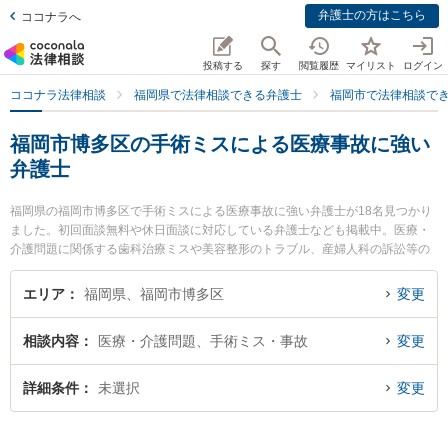
弁護士の方はこちら
ココナラへ
投稿する
探す
閲覧履歴
マイリスト
ログイン
ココナラ法律相談
福岡県で法律相談できる弁護士
福岡市で法律相談で
福岡市博多区の手術ミスによる医療事故に強い
弁護士
福岡県の福岡市博多区で手術ミスによる医療事故に強い弁護士が18名見つかり
ました。初回面談無料や休日面談に対応している弁護士なども掲載中。医療・
介護問題に関係する歯科治療ミスや美容整形のトラブル、産婦人科の訴訟等の
細かな分野での絞り込み検索もでき便利です。特に浜田法律事務所の浜田 宏弁
護士やかしわ総合法律事務所の柏 真人弁護士、.の澁谷 和利弁護士のプロフィ
エリア
福岡県、福岡市博多区
変更
ール情報や弁護士費用、強みなどが注目されています。『福岡市博多区で土日
や夜間に発生した手術ミスによる医療事故のトラブルを今すぐに弁護士に相談
相談内容
医療・介護問題、手術ミス・事故
変更
したい』『手術ミスによる医療事故のトラブル解決の実績豊富な近くの弁護士
を検索したい』『初回相談無料で手術ミスによる医療事故を法律相談できる福
岡市博多区内の弁護士に相談予約したい』などでお困りの相談者さんにおすす
詳細条件
未選択
変更
めです。