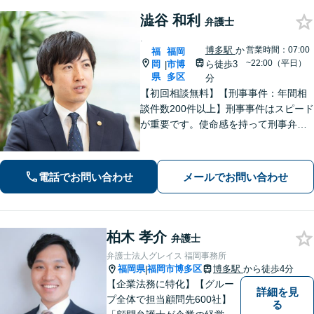
澁谷 和利
弁護士
.
博多駅
か
営業時間：07:00
福
福岡
~22:00（平日）
岡
市博
ら徒歩3
|
県
多区
分
【初回相談無料】【刑事事件：年間相
談件数200件以上】刑事事件はスピード
が重要です。使命感を持って刑事弁護
に注力し、依頼者の状況に寄り添いな
がら最善の解決を目指します。【英語
対応可能：通訳を介さず英語で直接サ
電話でお問い合わせ
メールでお問い合わせ
ポート】
柏木 孝介
弁護士
弁護士法人グレイス 福岡事務所
福岡県
福岡市博多区
博多駅
から徒歩4分
|
【企業法務に特化】【グルー
詳細を見
プ全体で担当顧問先600社】
る