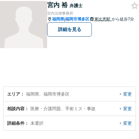
宮内 裕
せんので、遠慮なくご相談く
弁護士
ださい。【分割払い利用可】
宮内法律事務所
【電話・メール面談可】
福岡県
福岡市博多区
東比恵駅
から徒歩7分
|
詳細を見る
エリア
福岡県、福岡市博多区
変更
相談内容
医療・介護問題、手術ミス・事故
変更
詳細条件
未選択
変更