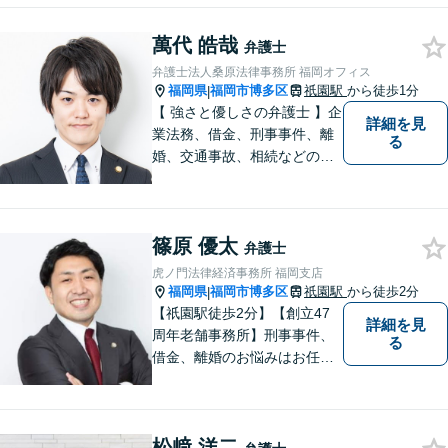
ご依頼者様のお悩みをしっか
萬代 皓哉
りうかがい、円滑な解決のた
弁護士
めに「スピード感」を大事に
弁護士法人桑原法律事務所 福岡オフィス
しております。
福岡県
福岡市博多区
祇園駅
から徒歩1分
|
【 強さと優しさの弁護士 】企
詳細を見
業法務、借金、刑事事件、離
る
婚、交通事故、相続などのご
相談を承っております。まず
はお気軽にご相談ください。
チーム体制による迅速で最適
篠原 優太
なリーガルサービスを提供い
弁護士
たします。
虎ノ門法律経済事務所 福岡支店
福岡県
福岡市博多区
祇園駅
から徒歩2分
|
【祇園駅徒歩2分】【創立47
詳細を見
周年老舗事務所】刑事事件、
る
借金、離婚のお悩みはお任せ
ください。全国に支店のある
歴史と信頼の事務所です。圧
倒的なノウハウと、真摯な情
松﨑 洋二
熱を持って、難しい案件も諦