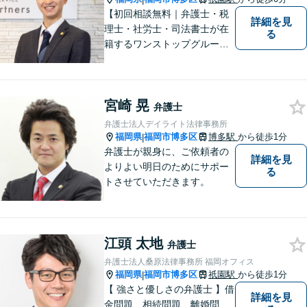
【初回相談無料｜弁護士・税
詳細を見
理士・社労士・司法書士が在
る
籍するワンストップグルー
プ】Nexill＆Partnersは複数士
業が在籍するワンストップグ
ループです。相続や企業法務
宮崎 晃
等複数士業の知識が必要な案
弁護士
件を一括して対応。九州トッ
弁護士法人デイライト法律事務所
プクラスの豊富な実績。
福岡県
福岡市博多区
博多駅
から徒歩1分
|
弁護士が親身に、ご依頼者の
詳細を見
よりよい明日のためにサポー
る
トさせていただきます。
江頭 太地
弁護士
弁護士法人桑原法律事務所 福岡オフィス
福岡県
福岡市博多区
祇園駅
から徒歩1分
|
【 強さと優しさの弁護士 】借
詳細を見
金問題、相続問題、離婚問