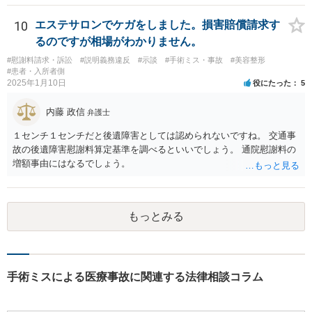
医師意見聴取などが考えられるかと思います。それらを踏まえてクリ
ニック側の過失を肯定できそうであれば、クリニックに対して具体的
10
エステサロンでケガをしました。損害賠償請求す
に損害賠償請求をしていくことになります。
るのですが相場がわかりません。
#慰謝料請求・訴訟
#説明義務違反
#示談
#手術ミス・事故
#美容整形
#患者・入所者側
2025年1月10日
役にたった
5
内藤 政信
弁護士
１センチ１センチだと後遺障害としては認められないですね。 交通事
故の後遺障害慰謝料算定基準を調べるといいでしょう。 通院慰謝料の
増額事由にはなるでしょう。
もっとみる
手術ミスによる医療事故に関連する法律相談コラム