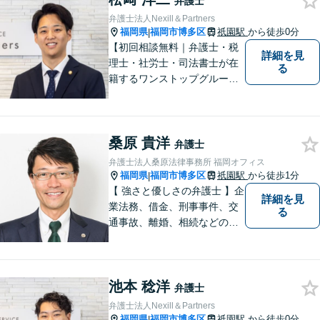
弁護士
めずに解決を目指します。
弁護士法人Nexill＆Partners
【他士業連携】
福岡県
福岡市博多区
祇園駅
から徒歩0分
|
【初回相談無料｜弁護士・税
詳細を見
理士・社労士・司法書士が在
る
籍するワンストップグルー
プ】Nexill＆Partnersは複数士
業が在籍するワンストップグ
ループです。相続や企業法務
桑原 貴洋
等複数士業の知識が必要な案
弁護士
件を一括して対応。九州トッ
弁護士法人桑原法律事務所 福岡オフィス
プクラスの豊富な実績。
福岡県
福岡市博多区
祇園駅
から徒歩1分
|
【 強さと優しさの弁護士 】企
詳細を見
業法務、借金、刑事事件、交
る
通事故、離婚、相続などのご
相談を承っております。まず
はお気軽にご相談ください。
チーム体制による迅速で最適
池本 稔洋
なリーガルサービスを提供い
弁護士
たします。
弁護士法人Nexill＆Partners
福岡県
福岡市博多区
祇園駅
から徒歩0分
|