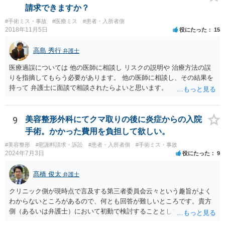
案に必ずしも当てはまるものとは言い切れませんが、過去の裁判例を
請求できますか？
見ると、白内障の手術に失敗して片目の視力がほぼ失われたような事
#手術ミス・事故
#医療ミス
#患者・入所者側
案の場合、800万円程度の慰謝料が認められた事案もあります。 医療
2018年11月5日
役にたった
15
事故の場合、相手が保険を使った対応になることが多いため、交渉を
円滑に進めるためには早期に弁護士委任された方がよいのではないか
高島 秀行
弁護士
と思います。
医療過誤については 他の医師に相談し リスクの説明や 治療方法の誤
りを指摘してもらう必要があります。 他の医師に相談し、その結果を
持って 弁護士に面談で相談されたらよいと思います。
9
美容整形外科にてクマ取りの後に炎症からの入院
手術。かかった費用を負担して欲しい。
#美容整形
#慰謝料請求・訴訟
#患者・入所者側
#手術ミス・事故
2024年7月3日
役にたった
9
髙橋 俊太
弁護士
クリニック側が現時点で言及する第三者委員会云々という趣旨がよく
わからないところがあるので、何とも回答が難しいところです。貴方
側（あるいは弁護士）において初動で検討することとしては、クリニ
ックから診療記録の入手をすること、緊急入院先の診断内容の確認や