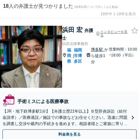
18
人の弁護士が見つかりました
(検索結果について詳しくは
こちら
)
18件中 1-18件を表示
浜田 宏
弁護
インタビューを見
る
士
浜田法律事務所
博多駅
か
営業時間：10:00
福
福岡
~18:00（平日）
岡
市博
ら徒歩1
|
県
多区
分
手術ミスによる医療事故
【JR・地下鉄博多駅1分】【弁護士歴21年以上】Ｂ型肝炎訴訟（給付
金請求）／医療過誤／施設での事故などお任せください。迅速に問題
を調査し交渉や裁判の手続きを進めます。相談者様とご家族に寄り添
った解決へ【夜間休日相談可】
料金表を見る