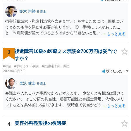
鈴木 崇裕
弁護士
損害賠償請求（慰謝料請求を含みます。）をするためには，簡単にい
うと次の条件を満たす必要があります。 ① 手術にミスがあったこ
と ※病院側が認めているようですから問題ないと思います。 ② 手
術のミスの「せいで」仕事を休まなければならなくなったこと ③ 手
術のミスの「せいで」マスクが外せなくなったこと ④ 仕事を休まな
ければならなくなった「せいで」休業損害が発生したこと ⑤ マスク
3
後遺障害10級の医療ミス示談金700万円は妥当で
を外せなくなった「せいで」経済的に評価できる精神的な損害が発生
すか？
したこと 「せいで」と強調した点が，内藤先生のご指摘なさる「相当
#示談
#手術ミス・事故
#慰謝料請求・訴訟
因果関係」です。 手術のミスと関係のないことまでは責任追及ができ
2023年3月7日
役にたった
9
ないということです。 手術のミスの結果，手術前と比べて見た目が著
しく悪くなってしまったとか， 手術のミスの結果，入院期間が延びて
鬼沢 健士
弁護士
しまったとかいう事情があれば， 追加請求が可能な余地があります。
ただし，手術代の返金に応じた際に「これ以上金銭の請求はしませ
弁護士を入れるべき事案であると考えます。 少なくとも相談は受けて
ん」という趣旨の合意をしてしまっていると， 上記の請求は，基本的
ください。 そこで額の妥当性、増額可能性と弁護士費用、依頼のメリ
には困難となります。
ットなどを具体的に検討できます。 現時点で妥当かどうかを即断する
ことを避けた方がいいです。
4
美容外科整形後の後遺症