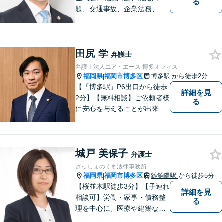
る
題、交通事故、企業法務、刑
事事件などのご相談を承って
おります。まずはお気軽にご
相談ください。チーム体制に
田尻 学
よる迅速で最適なリーガルサ
弁護士
ービスを提供いたします。
弁護士法人ユア・エース 博多オフィス
福岡県
福岡市博多区
博多駅
から徒歩2分
|
【「博多駅」P6出口から徒歩
詳細を見
2分】【無料相談】ご依頼者様
る
に安心を与えることが出来る
弁護士を目指してきました。
お悩みを抱えていらっしゃる
方に安心して日々を過ごして
城戸 美保子
いただくために、これからも
弁護士
研鑽を積んでいきたいと考え
ざっしょのくま法律事務所
ております。
福岡県
福岡市博多区
雑餉隈駅
から徒歩5分
|
【桜並木駅徒歩3分】【子連れ
詳細を見
相談可】労働・家事・債務整
る
理を中心に、医療や建築など
より専門的な訴訟にも携わ