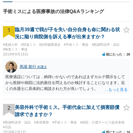
手術ミスによる医療事故の法律Q&Aランキング
1
臨月39週で我が子を失い自分自身も命に関わる状
況に陥り病院側を訴える事が出来ますか？
#産婦人科
#投薬ミス
#説明義務違反
#手術ミス・事故
#慰謝料請求・訴訟
#検査ミス・事故
2019年9月16日
役にたった
28
馬場 龍行
弁護士
医療過誤については，納得いかないのであればまずカルテ開示をして
から医師や病院に法的責任を問えるのか検討することになります。近
くの弁護士に具体的に相談された方が良いでしょう。
2
美容外科で手術ミス。手術代金に加えて損害賠償
請求できますか？
#慰謝料請求・訴訟
#美容整形
#手術ミス・事故
#病院・介護サービス提供者側
#示談
2018年2月1日
役にたった
16