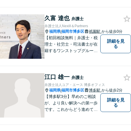
り、幅広い経験を積んできま
した。まずはご相談だけで
久富 達也
も、早めにお越しいただい
弁護士
て、一緒に解決を目指しまし
弁護士法人Nexill＆Partners
ょう。
福岡県
福岡市博多区
祇園駅
から徒歩0分
|
【初回相談無料｜弁護士・税
詳細を見
理士・社労士・司法書士が在
る
籍するワンストップグルー
プ】Nexill＆Partnersは複数士
業が在籍するワンストップグ
ループです。相続や企業法務
江口 雄一
等複数士業の知識が必要な案
弁護士
件を一括して対応。九州トッ
弁護士法人ユア・エース 博多オフィス
プクラスの豊富な実績。
福岡県
福岡市博多区
博多駅
から徒歩2分
|
【博多駅3分】早めのご相談
詳細を見
が、より良い解決への第一歩
る
です。これからどう進めてい
くのが一番よいか、最適な道
筋を一緒に考えていきます。
どんな些細なことでも構いま