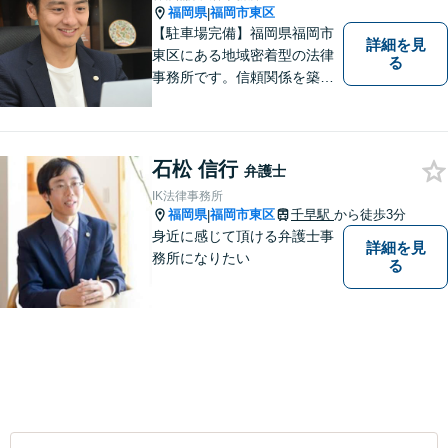
福岡県
福岡市東区
|
【駐車場完備】福岡県福岡市
詳細を見
東区にある地域密着型の法律
る
事務所です。信頼関係を築
き、早期の円満解決を目指し
ます。まずは、些細なことで
も構いませんので、お困りの
方は気軽にご相談ください。
石松 信行
弁護士
IK法律事務所
福岡県
福岡市東区
千早駅
から徒歩3分
|
身近に感じて頂ける弁護士事
詳細を見
務所になりたい
る