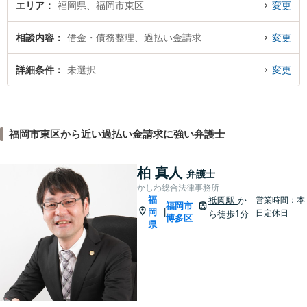
エリア
福岡県、福岡市東区
変更
相談内容
借金・債務整理、過払い金請求
変更
詳細条件
未選択
変更
福岡市東区から近い過払い金請求に強い弁護士
柏 真人
弁護士
かしわ総合法律事務所
福
祇園駅
か
営業時間：本
福岡市
岡
|
日定休日
ら徒歩1分
博多区
県