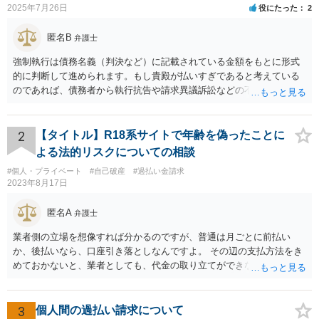
2025年7月26日
役にたった
2
匿名B
弁護士
強制執行は債務名義（判決など）に記載されている金額をもとに形式
的に判断して進められます。もし貴殿が払いすぎであると考えている
のであれば、債務者から執行抗告や請求異議訴訟などの不服申立手段
を採るという制度の建て付けになっています。その意味では、債務者
側が動く必要があります。
2
【タイトル】R18系サイトで年齢を偽ったことに
よる法的リスクについての相談
#個人・プライベート
#自己破産
#過払い金請求
2023年8月17日
匿名A
弁護士
業者側の立場を想像すれば分かるのですが、普通は月ごとに前払い
か、後払いなら、口座引き落としなんですよ。 その辺の支払方法をき
めておかないと、業者としても、代金の取り立てができないじゃない
ですか。 なので、クレカや引き落としの設定もせずに登録できてしま
っている時点で、不審なんですよ。 支払い方法として、appleカードな
どを指定されるのは、それだけで不審だとはいえませんが、 総合的に
3
個人間の過払い請求について