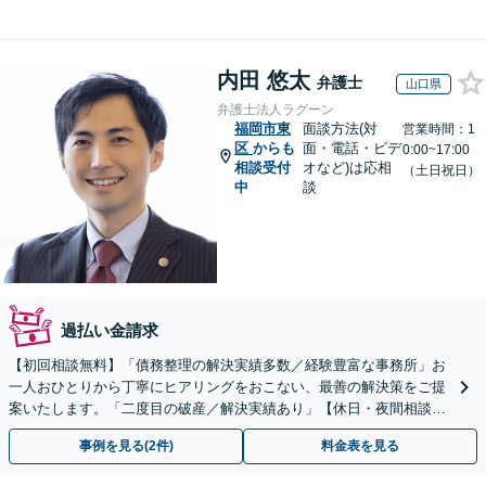
内田 悠太
弁護士
山口県
弁護士法人ラグーン
福岡市東
面談方法(対
営業時間：1
区
からも
面・電話・ビデ
0:00~17:00
相談受付
オなど)は応相
（土日祝日）
中
談
過払い金請求
【初回相談無料】「債務整理の解決実績多数／経験豊富な事務所」お
一人おひとりから丁寧にヒアリングをおこない、最善の解決策をご提
案いたします。「二度目の破産／解決実績あり」【休日・夜間相談
可】
事例を見る(2件)
料金表を見る