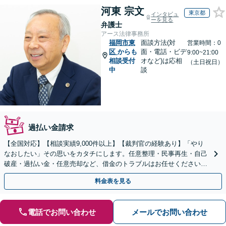
河東 宗文
東京都
インタビュ
ーを見る
弁護士
アース法律事務所
福岡市東
面談方法(対
営業時間：0
区
からも
面・電話・ビデ
9:00~21:00
相談受付
オなど)は応相
（土日祝日）
中
談
過払い金請求
【全国対応】【相談実績9,000件以上】【裁判官の経験あり】「やり
なおしたい」その思いをカタチにします。任意整理・民事再生・自己
破産・過払い金・任意売却など、借金のトラブルはお任せください。
【初回相談無料】【全国対応可能】
料金表を見る
電話でお問い合わせ
メールでお問い合わせ