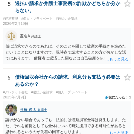
5
過払い請求か弁護士事務所の詐欺かどちらか分か
らない。
#任意整理
#個人・プライベート
#過払い金請求
2026年2月19日
匿名A
弁護士
仮に請求できるのであれば、そのことを隠して破産の手続きを進めた
ということになりますので、現時点で請求することの方がおかしな話
ではあります。 債権者に返済した額などは自己破産を依頼した弁護士
が把握していたかと思いますので、合わないなどということはなかっ
たはずです。
6
債権回収会社からの請求、利息分も支払う必要は
あるのか？
#クレジット会社
#過払い金請求
#個人・プライベート
2025年7月9日
役にたった
1
髙橋 俊太
弁護士
請求がない場合であっても、法的には遅延損害金等は発生します。た
だ、それを前提としても全体について時効援用できる可能性があると
思われるというのが先程の回答となります。