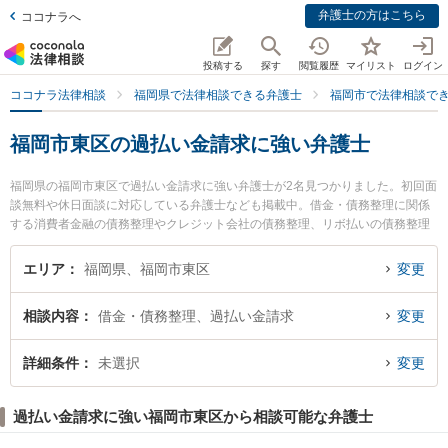
弁護士の方はこちら
ココナラへ
投稿する
探す
閲覧履歴
マイリスト
ログイン
ココナラ法律相談
福岡県で法律相談できる弁護士
福岡市で法律相談で
福岡市東区の過払い金請求に強い弁護士
福岡県の福岡市東区で過払い金請求に強い弁護士が2名見つかりました。初回面
談無料や休日面談に対応している弁護士なども掲載中。借金・債務整理に関係
する消費者金融の債務整理やクレジット会社の債務整理、リボ払いの債務整理
等の細かな分野での絞り込み検索もでき便利です。特に香椎照葉法律事務所の
牟田口 裕史弁護士やIK法律事務所の石松 信行弁護士のプロフィール情報や弁護
エリア
福岡県、福岡市東区
変更
士費用、強みなどが注目されています。『福岡市東区で土日や夜間に発生した
過払い金請求のトラブルを今すぐに弁護士に相談したい』『過払い金請求のト
相談内容
借金・債務整理、過払い金請求
変更
ラブル解決の実績豊富な近くの弁護士を検索したい』『初回相談無料で過払い
金請求を法律相談できる福岡市東区内の弁護士に相談予約したい』などでお困
りの相談者さんにおすすめです。
詳細条件
未選択
変更
過払い金請求に強い福岡市東区から相談可能な弁護士