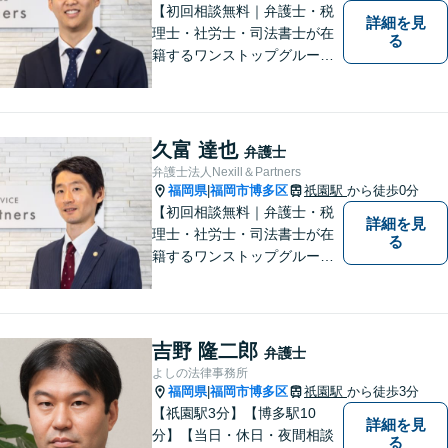
【初回相談無料｜弁護士・税
詳細を見
理士・社労士・司法書士が在
る
籍するワンストップグルー
プ】Nexill＆Partnersは複数士
業が在籍するワンストップグ
ループです。相続や企業法務
等複数士業の知識が必要な案
久富 達也
弁護士
件を一括して対応。九州トッ
弁護士法人Nexill＆Partners
プクラスの豊富な実績。
福岡県
福岡市博多区
祇園駅
から徒歩0分
|
【初回相談無料｜弁護士・税
詳細を見
理士・社労士・司法書士が在
る
籍するワンストップグルー
プ】Nexill＆Partnersは複数士
業が在籍するワンストップグ
ループです。相続や企業法務
等複数士業の知識が必要な案
吉野 隆二郎
弁護士
件を一括して対応。九州トッ
よしの法律事務所
プクラスの豊富な実績。
福岡県
福岡市博多区
祇園駅
から徒歩3分
|
【祇園駅3分】【博多駅10
詳細を見
分】【当日・休日・夜間相談
る