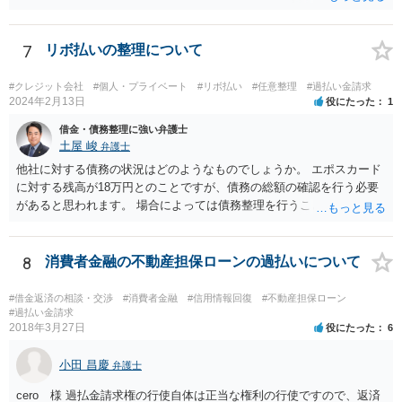
7
リボ払いの整理について
#クレジット会社
#個人・プライベート
#リボ払い
#任意整理
#過払い金請求
2024年2月13日
役にたった
1
借金・債務整理に強い弁護士
土屋 峻
弁護士
他社に対する債務の状況はどのようなものでしょうか。 エポスカード
に対する残高が18万円とのことですが、債務の総額の確認を行う必要
があると思われます。 場合によっては債務整理を行うことも検討する
べきと考えます。
8
消費者金融の不動産担保ローンの過払いについて
#借金返済の相談・交渉
#消費者金融
#信用情報回復
#不動産担保ローン
#過払い金請求
2018年3月27日
役にたった
6
小田 昌慶
弁護士
cero 様 過払金請求権の行使自体は正当な権利の行使ですので、返済