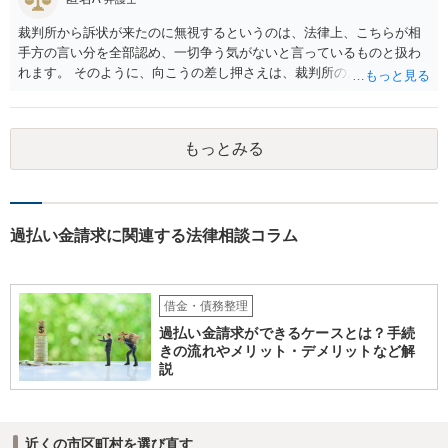
いでしょうか 副委員長の不法行為につき組合が使用者責任（民法715
条）に基づく損害賠償債務を負うものと構成して組合に対して反訴を
裁判所から訴状が来たのに無視するというのは、法律上、こちらが相
することは、手続きとしては可能です。 もっとも、副委員長が噂を流
手方の言い分を全部認め、一切争う気がないと言っているものと扱わ
した事実の立証がまず難しいかと思いますし、噂を流した行為と退職
れます。 そのように、向こうの差し押さえは、裁判所のお墨付きを得
との因果関係や、副委員長の行為が組合の事業の執行についての行為
て行われたもので、金融機関にすると、今から減額交渉に応じるメリ
に該当して民法715条の適用があるといえるのか、等論点が種々考えら
ットは一切ありません。 むしろ、あなたに連絡しても無視されたこと
れ、請求が認められることは容易ではないと思われます。 > 相手側は
で、裁判をするための時間と費用を使わされたわけで、その観点から
裁判所にねつ造された規約書を提出したのですが、それは何らかの罪
もっとみる
も減額や分割に乗ってくるとは思えません。 そうなると、基本的には
には問われないのでしょうか。 組合が組合名義の書面について架空の
自己破産という方向になってくるかと思います。
書面を作出して裁判所に提出したとしても、犯罪には該当しません。
過払い金請求に関連する法律相談コラム
借金・債務整理
過払い金請求ができるケースとは？手続
きの流れやメリット・デメリットなど解
説
近くの市区町村を選び直す