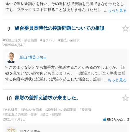
途中で過払金請求を行い、その過払額で残額を完済できなかったとし
ても、ブラックリストに載ることはありません（ただし、過払額で完
済できなかった残額について、その後に適切な返済ができなかった場
合は別問題です。）。 また、不動産担保ローンだからといって、過払
金請求ができないというものでもありません。 一般的に、不動産担保
9
組合委員長時代の控訴問題についての相談
ローンは法定利率内であることが多いため、過払金がない（若しくは
少額である）ということが多いだけであり、利息制限法の限度を超え
#業務上過失・損害賠償
#セクハラ
#過払い金請求
ている場合には過払金の請求は可能です。 元本が１００万円以上の場
2025年4月4日
合には、利息制限法上の上限利息は年利１５％なので、元本が６５０
万円、年利１６％であれば、過払金が発生している可能性はありま
影山 博英
弁護士
す。 また、不動産担保ローンで問題となるのは、カードローン取引か
> このような訴えでも相手方が勝訴することがあるのでしょうか。 証
ら不動産担保ローンに切り替えている場合であり、この場合にカード
拠を見ていないので何とも言えません。 一般論として、全く事実に反
ローン取引と不動産担保ローンを一連の取引として計算できるかとい
する内容を訴状に記載して訴訟を起こした場合に、証拠を巧妙に作出
う問題があります。 これについて、一連性が否定された裁判例もいく
し、関係者の口裏を合わせることで請求認容の判決が出る可能性はゼ
つかあるため、不動産担保ローンについては過払金請求が難しいとい
ロではありませんが、嘘はどこかで客観的事実との矛盾等を生じて嘘
う話を聞いたのかもしれませんが、先ほど述べたように、不動産担保
と露呈することが多いでしょう。裁判で虚偽の事実が主張された場
10
家財の差押え請求が来ました。
ローンという理由で過払金請求ができないということはありません。
合、相手方の反論・反証によって虚偽が虚偽と曝かれることが期待さ
先ほど述べたように、過払金が発生している可能性はあるので、元
れています。頑張って虚偽を曝いてください。 > 私は和解金を支払わ
本、返済計画及び返済経過等の具体的な資料を用意して、一度弁護士
#自己破産
#過払い金請求
#20年以上の婚姻期間
#養育費
なければいけないのでしょうか。 和解するかどうかは当事者の自由で
#借金返済の相談・交渉
#借金・浪費癖
に相談するのがよいと考えます。
2021年7月3日
役にたった
2
す。 > この副委員長の流した噂がきっかけで会社を辞めることにな
り、且つ今回のような裁判をおこされましたが、反訴というのは難し
匿名A
弁護士