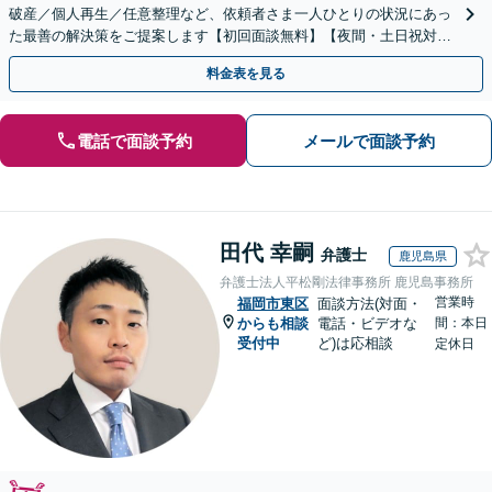
破産／個人再生／任意整理など、依頼者さま一人ひとりの状況にあっ
た最善の解決策をご提案します【初回面談無料】【夜間・土日祝対応
可】【ビデオ面談可】
料金表を見る
電話で面談予約
メールで面談予約
田代 幸嗣
弁護士
鹿児島県
弁護士法人平松剛法律事務所 鹿児島事務所
営業時
福岡市東区
面談方法(対面・
からも相談
電話・ビデオな
間：本日
受付中
ど)は応相談
定休日