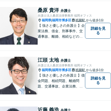
チーム体制による迅速で最適
なリーガルサービスを提供い
桑原 貴洋
弁護士
たします。
弁護士法人桑原法律事務所 福岡オフィス
福岡県
福岡市博多区
祇園駅
から徒歩1分
|
【 強さと優しさの弁護士 】企
詳細を見
業法務、借金、刑事事件、交
る
通事故、離婚、相続などのご
相談を承っております。まず
はお気軽にご相談ください。
チーム体制による迅速で最適
なリーガルサービスを提供い
江頭 太地
弁護士
たします。
弁護士法人桑原法律事務所 福岡オフィス
福岡県
福岡市博多区
祇園駅
から徒歩1分
|
【 強さと優しさの弁護士 】借
詳細を見
金問題、相続問題、離婚問
る
題、交通事故、企業法務、刑
事事件などのご相談を承って
おります。まずはお気軽にご
相談ください。チーム体制に
よる迅速で最適なリーガルサ
近藤 義浩
弁護士