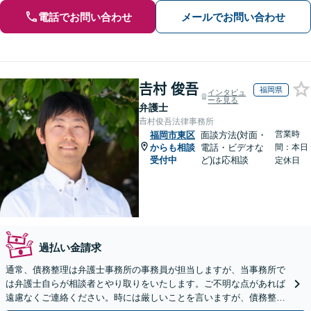
電話でお問い合わせ
メールでお問い合わせ
𠮷村 俊吾
福岡県
インタビュ
ーを見る
弁護士
𠮷村俊吾法律事務所
営業時
福岡市東区
面談方法(対面・
からも相談
電話・ビデオな
間：本日
受付中
ど)は応相談
定休日
過払い金請求
通常、債務整理は弁護士事務所の事務員が担当しますが、当事務所で
は弁護士自らが相談者とやり取りをいたします。ご不明な点があれば
遠慮なくご連絡ください。時には厳しいことを言いますが、債務整理