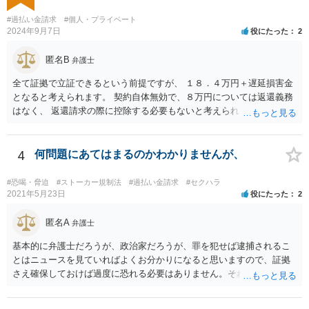
みると、不審さは残りますね。 業者側に連絡をして、それでリスクが
消えるということもできません。身分証を渡したら、リスク増えます
#過払い金請求
#個人・プライベート
よ。 無視してしまった方が、かえってリスクを抑えることができると
2024年9月7日
役にたった
2
考えられます。
匿名B
弁護士
全て証拠で立証できるという前提ですが、 １８．４万円＋遅延損害金
となると考えられます。 契約自体無効で、８万円については返還義務
はなく、 返還請求の際に控除する必要もないと考えられます。
4
何問題にあてはまるのかわかりませんが、
#恐喝・脅迫
#ストーカー規制法
#過払い金請求
#セクハラ
2021年5月23日
役にたった
2
匿名A
弁護士
基本的に弁護士だろうが、政治家だろうが、罪を犯せば逮捕されるこ
とはニュースを見ていればよくお分かりになると思いますので、証拠
さえ確保しておけば過度に恐れる必要はありません。それでもなおご
心配であれば、ご自身でも弁護士に相談してもよいかもしれません。