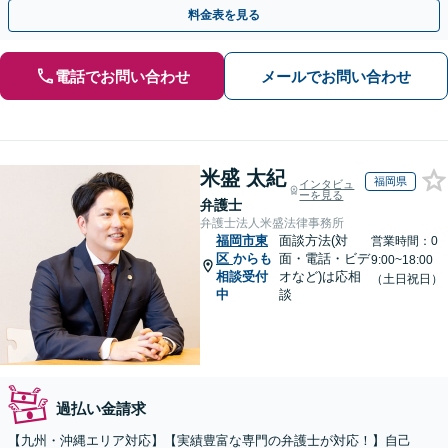
には相談者様のご協力が必要不可欠です。
料金表を見る
電話でお問い合わせ
メールでお問い合わせ
米盛 太紀
福岡県
インタビュ
ーを見る
弁護士
弁護士法人米盛法律事務所
福岡市東
面談方法(対
営業時間：0
区
からも
面・電話・ビデ
9:00~18:00
相談受付
オなど)は応相
（土日祝日）
中
談
過払い金請求
【九州・沖縄エリア対応】【実績豊富な専門の弁護士が対応！】自己