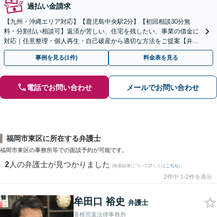
過払い金請求
【九州・沖縄エリア対応】【鹿児島中央駅2分】【初回相談30分無
料・分割払い相談可】返済が苦しい、住宅を残したい、事業の借金に
対応｜任意整理・個人再生・自己破産から適切な方法をご提案【弁護
士歴10年以上】
事例を見る(1件)
料金表を見る
電話でお問い合わせ
メールでお問い合わせ
福岡市東区に所在する弁護士
福岡市東区の事務所等での面談予約が可能です。
2
人の弁護士が見つかりました
(検索結果について詳しくは
こちら
)
2件中 1-2件を表示
牟田口 裕史
弁護士
香椎照葉法律事務所