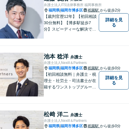
ービスを提供いたします。
弁護士法人ITS法律事務所 福岡事務所
福岡県
福岡市博多区
祇園駅
から徒歩2分
|
【裁判官歴12年】【初回相談
詳細を見
30分無料】【博多駅徒歩7
る
分】スピーディーな解決で
「困った…」を「よかっ
た！」に。裁判官経験を武器
に、お困りごとを解決して、
「明日に向かって進む力」を
池本 稔洋
弁護士
サポートします。
弁護士法人Nexill＆Partners
福岡県
福岡市博多区
祇園駅
から徒歩0分
|
【初回相談無料｜弁護士・税
詳細を見
理士・社労士・司法書士が在
る
籍するワンストップグルー
プ】Nexill＆Partnersは複数士
業が在籍するワンストップグ
ループです。相続や企業法務
等複数士業の知識が必要な案
松﨑 洋二
弁護士
件を一括して対応。九州トッ
弁護士法人Nexill＆Partners
プクラスの豊富な実績。
福岡県
福岡市博多区
祇園駅
から徒歩0分
|