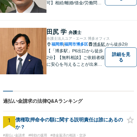
可】相続/離婚/借金/労働問題/
交通事故など幅広い分野の法
律相談に対応しております。
ご依頼者様のお悩みをしっか
りうかがい、円滑な解決のた
田尻 学
弁護士
めに「スピード感」を大事に
弁護士法人ユア・エース 博多オフィス
しております。
福岡県
福岡市博多区
博多駅
から徒歩2分
|
【「博多駅」P6出口から徒歩
詳細を見
2分】【無料相談】ご依頼者様
る
に安心を与えることが出来る
弁護士を目指してきました。
お悩みを抱えていらっしゃる
方に安心して日々を過ごして
いただくために、これからも
研鑽を積んでいきたいと考え
過払い金請求の法律Q&Aランキング
ております。
1
債権取押命令の額に関する説明責任は誰にあるの
か？
#過払い金請求
#時効の援用
#借金返済の相談・交渉