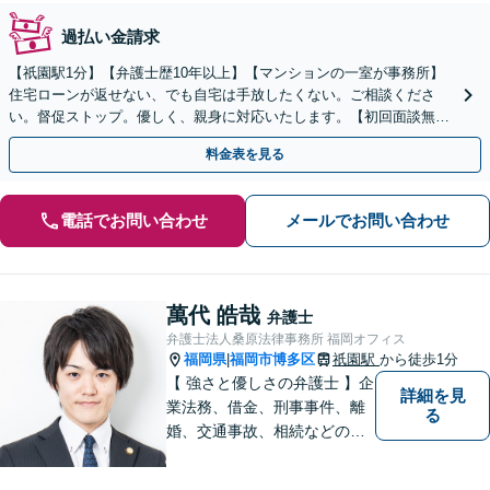
過払い金請求
【祇園駅1分】【弁護士歴10年以上】【マンションの一室が事務所】
住宅ローンが返せない、でも自宅は手放したくない。ご相談くださ
い。督促ストップ。優しく、親身に対応いたします。【初回面談無
料】【後払い利用可】【休日・夜間面談可】
料金表を見る
電話でお問い合わせ
メールでお問い合わせ
萬代 皓哉
弁護士
弁護士法人桑原法律事務所 福岡オフィス
福岡県
福岡市博多区
祇園駅
から徒歩1分
|
【 強さと優しさの弁護士 】企
詳細を見
業法務、借金、刑事事件、離
る
婚、交通事故、相続などのご
相談を承っております。まず
はお気軽にご相談ください。