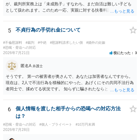
が、裁判所実務上は「未成熟子」すなわち、まだ自活は難しい子ども
として扱われます。このため一応、実親に対する扶養料請求として法
律的には成り立つ可能性があります。 ただし、実子と同居する元配偶
者宛に養育費を支払っており、当該養育費は実子の進学費用の趣旨も
一部含まれています。また、私立大学進学について貴殿が了解したわ
5
不貞行為の手切れ金について
けではないという事情も存在します。 こうした場合には、支払を拒ん
だとしても学費の請求が裁判所によって強制される可能性は低いとい
#不倫慰謝料
#裁判
#中絶
#慰謝料請求したい側
#婚外の妊娠
えます。 以上整理したとおり、貴殿の事情を説明し支払えないと実子
#恐喝・脅迫への対応
2026年7月21日
役にたった
3
に伝えるのが良い対処法と思います。
匿名A
弁護士
そうです。 第一の被害者が奥さんで、あなたは加害者なんですから。
現在は、2人で不法行為を積極的にやった、あげくにその共同不法行為
者同士で、揉めてる状況です。 知らずに騙されたならともか
く・・・。 それでも経緯を考えれば多少は、その男よりは同情できる
というだけですから。
6
個人情報を渡した相手からの恐喝への対応方法
は？
#恐喝・脅迫への対応
#個人・プライベート
#10万円未満
2026年7月28日