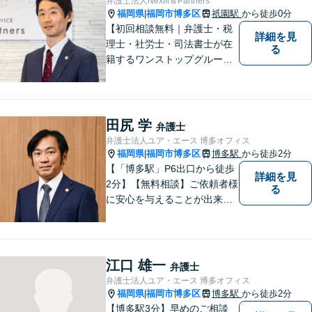
弁護士法人Nexill＆Partners
プクラスの豊富な実績。
福岡県
福岡市博多区
祇園駅
から徒歩0分
|
【初回相談無料｜弁護士・税
詳細を見
理士・社労士・司法書士が在
る
籍するワンストップグルー
プ】Nexill＆Partnersは複数士
業が在籍するワンストップグ
ループです。相続や企業法務
等複数士業の知識が必要な案
田尻 学
弁護士
件を一括して対応。九州トッ
弁護士法人ユア・エース 博多オフィス
プクラスの豊富な実績。
福岡県
福岡市博多区
博多駅
から徒歩2分
|
【「博多駅」P6出口から徒歩
詳細を見
2分】【無料相談】ご依頼者様
る
に安心を与えることが出来る
弁護士を目指してきました。
お悩みを抱えていらっしゃる
方に安心して日々を過ごして
いただくために、これからも
江口 雄一
弁護士
研鑽を積んでいきたいと考え
弁護士法人ユア・エース 博多オフィス
ております。
福岡県
福岡市博多区
博多駅
から徒歩2分
|
【博多駅3分】早めのご相談