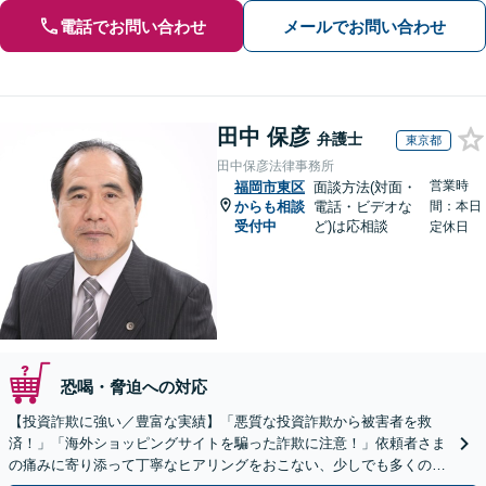
電話でお問い合わせ
メールでお問い合わせ
田中 保彦
弁護士
東京都
田中保彦法律事務所
営業時
福岡市東区
面談方法(対面・
からも相談
電話・ビデオな
間：本日
受付中
ど)は応相談
定休日
恐喝・脅迫への対応
【投資詐欺に強い／豊富な実績】「悪質な投資詐欺から被害者を救
済！」「海外ショッピングサイトを騙った詐欺に注意！」依頼者さま
の痛みに寄り添って丁寧なヒアリングをおこない、少しでも多くの返