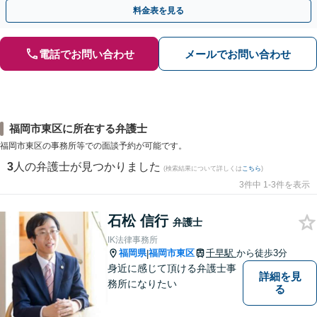
金が得られるよう尽力します！
料金表を見る
電話でお問い合わせ
メールでお問い合わせ
福岡市東区に所在する弁護士
福岡市東区の事務所等での面談予約が可能です。
3
人の弁護士が見つかりました
(検索結果について詳しくは
こちら
)
3件中 1-3件を表示
石松 信行
弁護士
IK法律事務所
福岡県
福岡市東区
千早駅
から徒歩3分
|
身近に感じて頂ける弁護士事
詳細を見
務所になりたい
る