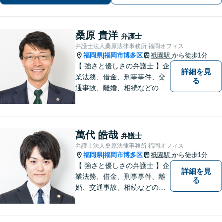
桑原 貴洋
弁護士
弁護士法人桑原法律事務所 福岡オフィス
福岡県
福岡市博多区
祇園駅
から徒歩1分
|
【 強さと優しさの弁護士 】企
詳細を見
業法務、借金、刑事事件、交
る
通事故、離婚、相続などのご
相談を承っております。まず
はお気軽にご相談ください。
チーム体制による迅速で最適
なリーガルサービスを提供い
萬代 皓哉
弁護士
たします。
弁護士法人桑原法律事務所 福岡オフィス
福岡県
福岡市博多区
祇園駅
から徒歩1分
|
【 強さと優しさの弁護士 】企
詳細を見
業法務、借金、刑事事件、離
る
婚、交通事故、相続などのご
相談を承っております。まず
はお気軽にご相談ください。
チーム体制による迅速で最適