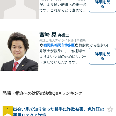
詳細を見
が、より良い解決への第一歩
る
です。これからどう進めてい
くのが一番よいか、最適な道
筋を一緒に考えていきます。
どんな些細なことでも構いま
せんので、遠慮なくご相談く
宮崎 晃
弁護士
ださい。【分割払い利用可】
弁護士法人デイライト法律事務所
【電話・メール面談可】
福岡県
福岡市博多区
博多駅
から徒歩1分
|
弁護士が親身に、ご依頼者の
詳細を見
よりよい明日のためにサポー
る
トさせていただきます。
恐喝・脅迫への対応の法律Q&Aランキング
1
出会い系で知り合った相手に詐欺被害、免許証の
悪用リスクと対策。