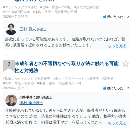
#マッチングアプリ詐欺
#恐喝・脅迫への対応
#詐欺の法的措置
#50〜100万円未満
#本名・住所・電話番号が不明
2026年7月26日
役にたった
2
三村 勇人
弁護士
詐欺にあっている可能性があります。 連絡が取れないのであれば、警
察に被害届を提出されることをお勧めいたします。
2
未成年者との不適切なやり取りが法に触れる可能
性と対処法
#児童ポルノ・わいせつ物頒布等
#個人・プライベート
#被害者
#加害者
#恐喝・脅迫への対応
#本名・住所・電話番号が不明
2026年7月26日
役にたった
2
刑事事件に強い弁護士
奥村 徹
弁護士
年齢確認もしていないし 後から出てきた人が、保護者だという確認も
できないので 詐欺・恐喝の可能性はあるでしょう 他方、相手方が真実
18歳未満であれば、 内容は電子マナーを送ってくれたら自慰行為など
の動画を要望通りに撮って送るよと言ったやりとりでした。 自分は動