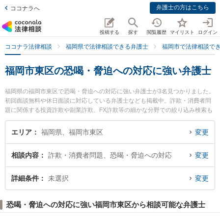
弁護士の方はこちら
ココナラへ
投稿する
探す
閲覧履歴
マイリスト
ログイン
ココナラ法律相談
福岡県で法律相談できる弁護士
福岡市で法律相談で
福岡市東区の恐喝・脅迫への対応に強い弁護士
福岡県の福岡市東区で恐喝・脅迫への対応に強い弁護士が3名見つかりました。
初回面談無料や休日面談に対応している弁護士なども掲載中。詐欺・消費者問
題に関係する投資詐欺や副業詐欺、FX詐欺等の細かな分野での絞り込み検索も
でき便利です。特にIK法律事務所の石松 信行弁護士や香椎照葉法律事務所の牟
田口 裕史弁護士、箱崎法律事務所の馬場 俊介弁護士のプロフィール情報や弁護
エリア
福岡県、福岡市東区
変更
士費用、強みなどが注目されています。『福岡市東区で土日や夜間に発生した
恐喝・脅迫への対応のトラブルを今すぐに弁護士に相談したい』『恐喝・脅迫
相談内容
詐欺・消費者問題、恐喝・脅迫への対応
変更
への対応のトラブル解決の実績豊富な近くの弁護士を検索したい』『初回相談
無料で恐喝・脅迫への対応を法律相談できる福岡市東区内の弁護士に相談予約
したい』などでお困りの相談者さんにおすすめです。
詳細条件
未選択
変更
恐喝・脅迫への対応に強い福岡市東区から相談可能な弁護士