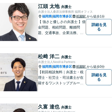
なリーガルサービスを提供い
江頭 太地
弁護士
たします。
弁護士法人桑原法律事務所 福岡オフィス
福岡県
福岡市博多区
祇園駅
から徒歩1分
|
【 強さと優しさの弁護士 】借
詳細を見
金問題、相続問題、離婚問
る
題、交通事故、企業法務、刑
事事件などのご相談を承って
おります。まずはお気軽にご
相談ください。チーム体制に
よる迅速で最適なリーガルサ
松﨑 洋二
弁護士
ービスを提供いたします。
弁護士法人Nexill＆Partners
福岡県
福岡市博多区
祇園駅
から徒歩0分
|
【初回相談無料｜弁護士・税
詳細を見
理士・社労士・司法書士が在
る
籍するワンストップグルー
プ】Nexill＆Partnersは複数士
業が在籍するワンストップグ
ループです。相続や企業法務
等複数士業の知識が必要な案
久富 達也
弁護士
件を一括して対応。九州トッ