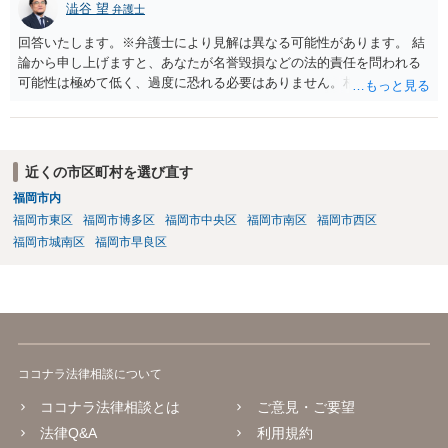
澁谷 望
弁護士
回答いたします。※弁護士により見解は異なる可能性があります。 結
論から申し上げますと、あなたが名誉毀損などの法的責任を問われる
可能性は極めて低く、過度に恐れる必要はありません。相手の行為こ
そが恐喝や脅迫にあたる悪質な手口です。相手がブロックしてきたの
は警察の介入を恐れて逃げた可能性が高いと考えられます。 今後の具
体的な対応は以下の通りです。 ・相手の要求は無視する（1対1のやり
取りで「詐欺か」と聞いただけで名誉毀損は成立しません） ・マイナ
近くの市区町村を選び直す
ンバー総合フリーダイヤルへ連絡し、カードの一時停止と再発行手続
福岡市内
きを行う ・万が一に備え、会社には「個人情報を悪用されたトラブル
福岡市東区
福岡市博多区
福岡市中央区
福岡市南区
福岡市西区
に巻き込まれた」と事前伝えておく すでに警察へ相談済みとのことで
すので、今後別のアカウントから連絡が来ても一切応じず、警察へ追
福岡市城南区
福岡市早良区
加の報告を行ってください。
ココナラ法律相談について
ココナラ法律相談とは
ご意見・ご要望
法律Q&A
利用規約