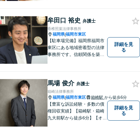
牟田口 裕史
弁護士
香椎照葉法律事務所
福岡県
福岡市東区
|
【駐車場完備】福岡県福岡市
詳細を見
東区にある地域密着型の法律
る
事務所です。信頼関係を築
き、早期の円満解決を目指し
ます。まずは、些細なことで
も構いませんので、お困りの
方は気軽にご相談ください。
馬場 俊介
弁護士
箱崎法律事務所
福岡県
福岡市東区
箱崎駅
から徒歩6分
|
【豊富な訴訟経験・多数の債
詳細を見
権回収実績】【箱崎駅・箱崎
る
九大前駅から徒歩6分】【オン
ライン相談対応】離婚、相
続、交通事故、労働問題など
の日常的な法律トラブルから