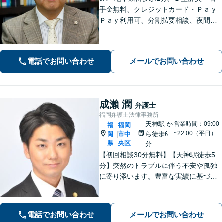
手金無料、クレジットカード・Ｐａｙ
Ｐａｙ利用可、分割払要相談、夜間・
休日相談可（要事前予約）、弁護士歴2
1年。インターネット問題、医療、離
婚、相続、後見、交通事故、借金、労
電話でお問い合わせ
メールでお問い合わせ
働、民事全般取扱い
成瀨 潤
弁護士
福岡弁護士法律事務所
天神駅
か
営業時間：09:00
福
福岡
~22:00（平日）
岡
市中
ら徒歩6
|
県
央区
分
【初回相談30分無料】【天神駅徒歩5
分】突然のトラブルに伴う不安や孤独
に寄り添います。豊富な実績に基づく
迅速かつ的確な弁護で精神的負担を軽
減し、前向きな再出発を支援。数千件
の相談から培った確かな交渉力であな
電話でお問い合わせ
メールでお問い合わせ
たを守り抜きます。【LINE予約可】