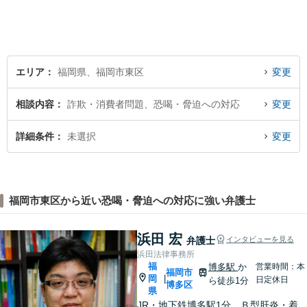
ビジネス上の法的課題まで、
各種法律相談、訴訟・債権回
収等のご依頼を承っておりま
す。
エリア
福岡県、福岡市東区
変更
相談内容
詐欺・消費者問題、恐喝・脅迫への対応
変更
詳細条件
未選択
変更
福岡市東区から近い恐喝・脅迫への対応に強い弁護士
浜田 宏
弁護士
インタビューを見る
浜田法律事務所
福
博多駅
か
営業時間：本
福岡市
岡
|
日定休日
ら徒歩1分
博多区
県
JR・地下鉄博多駅1分、Ｂ型肝炎・着