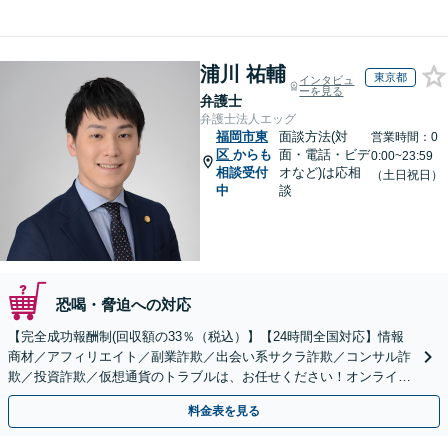
浦川 祐輔
東京都
インタビュ
ーを見る
弁護士
弁護士法人エッグ
福岡市東
面談方法(対
営業時間：0
区
からも
面・電話・ビデ
0:00~23:59
相談受付
オなど)は応相
（土日祝日）
中
談
恐喝・脅迫への対応
【完全成功報酬制(回収額の33％（税込）】【24時間全国対応】情報
商材／アフィリエイト／副業詐欺／出会い系サクラ詐欺／コンサル詐
欺／投資詐欺／仮想通貨のトラブルは、お任せください！オンライン
のみで解決も可能！
料金表を見る