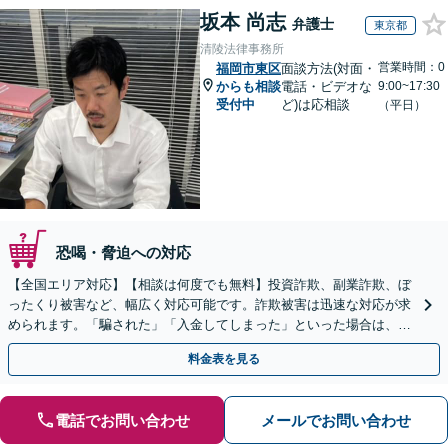
坂本 尚志
弁護士
東京都
清陵法律事務所
営業時間：0
福岡市東区
面談方法(対面・
からも相談
電話・ビデオな
9:00~17:30
受付中
ど)は応相談
（平日）
恐喝・脅迫への対応
【全国エリア対応】【相談は何度でも無料】投資詐欺、副業詐欺、ぼ
ったくり被害など、幅広く対応可能です。詐欺被害は迅速な対応が求
められます。「騙された」「入金してしまった」といった場合は、お
早めにご相談ください。【電話・メール・WEB相談可】
料金表を見る
電話でお問い合わせ
メールでお問い合わせ