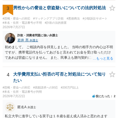
画の尺は10分ほど、服を着たままで胸を触って欲しい、などの要望を
して、要求された金額(1000円程度)の電子マネーを送信してしまいま
3
男性からの脅迫と窃盗疑いについての法的対処法
した。 そこから、撮影するまで暇なので顔の雰囲気の写真を交換して
欲しい、住んでいる都道府県と区を教えてと言われたので教えたりと
#恐喝・脅迫への対応
#マッチングアプリ詐欺
#悪徳商法
#少額訴訟サポート
言ったやり取りをしていました。 というやりとりは、青少年条例違反
#本名・住所・電話番号が不明
#詐欺の法的措置
2026年7月27日
（わいせつ行為）の疑いがあります。18歳未満と知らなくても処罰可
能です。
詐欺・消費者問題に強い弁護士
若井 亮
弁護士
初めまして。 ご相談内容を拝見しました。 当時の相手方の内心は不明
ですが、携帯電話代を払ってあげると言われてお金を受け取っただけ
であれば窃盗になりません。 また、民事上も贈与契約に該当すると思
われるところ、返済の義務はありません。 これ以上のやり取りをせ
ず、可能であればブロックをするようにしてください。 ご不安であれ
ば、最寄りの警察署に相談をしても良いかもしれません。 以上、ご参
4
大学費用支払い拒否の可否と対処法について知り
考になれば幸いです。
たい
#恐喝・脅迫への対応
#高額請求への対応
#200万円以上
#本名・住所・電話番号が判明
2026年7月22日
役にたった
2
匿名A
弁護士
私立大学に進学している実子は１８歳を超え成人済みと思われます