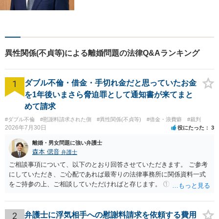
弁護士を目指してきました。
お悩みを抱えていらっしゃる
方に安心して日々を過ごして
いただくために、これからも
研鑽を積んでいきたいと考え
異性関係(不貞等)による離婚問題の法律Q&Aランキング
ております。
1
ダブル不倫・借金・手切れ金だと思っていたお金
を1年後いまさら脅迫罪として通知書が来てまと
めて請求
#ダブル不倫
#慰謝料請求された側
#異性関係(不貞等)
#借金・浪費癖
#裁判
2026年7月30日
役にたった
3
離婚・男女問題に強い弁護士
森本 偲音
弁護士
ご相談事項について、以下のとおり回答させていただきます。 ご参考
にしていただき、ご心配であれば最寄りの法律事務所に関係資料一式
をご持参の上、ご相談していただければと存じます。 ① このLINEの
流れを見る限り、100万円は貸付金ではなく、手切れ金・和解金と評価
される可能性はあるのか ⇒LINEを含む１００万円の貸付に至るまでの
やり取り等の経緯、誓約書の内容等を踏まえて、関係を清算するため
2
弁護士に浮気相手への慰謝料請求を依頼する費用