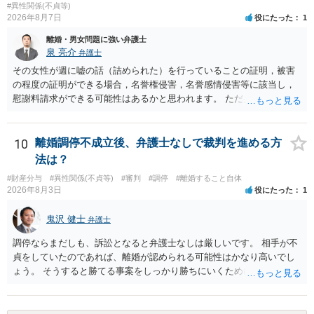
#異性関係(不貞等)
2026年8月7日
役にたった
1
離婚・男女問題に強い弁護士
泉 亮介
弁護士
その女性が週に嘘の話（詰められた）を行っていることの証明，被害
の程度の証明ができる場合，名誉権侵害，名誉感情侵害等に該当し，
慰謝料請求ができる可能性はあるかと思われます。 ただ弁護士費用を
考えると費用倒れとなるリスクも考えられるため，慎重にご検討され
た方が良いでしょう。
10
離婚調停不成立後、弁護士なしで裁判を進める方
法は？
#財産分与
#異性関係(不貞等)
#審判
#調停
#離婚すること自体
2026年8月3日
役にたった
1
鬼沢 健士
弁護士
調停ならまだしも、訴訟となると弁護士なしは厳しいです。 相手が不
貞をしていたのであれば、離婚が認められる可能性はかなり高いでし
ょう。 そうすると勝てる事案をしっかり勝ちにいくためにも弁護士委
任を強くおすすめします。