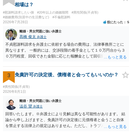
の 金銭であったと評価される可能性はあると考えます。 ② 「今後一
相場は？
切関与しないなら100万円振り込む」というLINEや誓約書は、裁判上
#慰謝料請求したい側
#20年以上の婚姻期間
#異性関係(不貞等)
どの程度証拠価値があるのか ⇒前後のやり取りや誓約書の具体的内容
#婚姻費用(別居中の生活費など)
#不倫慰謝料
を見ない限り、具体的な判断はできませんが、一定の証拠価値はある
2026年7月28日
役にたった
5
と考えます。 ③ 借用書があっても、後から100万円を貸付扱いに変更
離婚・男女問題に強い弁護士
することは認められるのか。 ⇒おそらく１００万円は不当利得（受け
髙橋 俊太
弁護士
取る正当な権利がないのに利益を取得した）として返還請求されてい
るものかと推察しますので、 貸金返還ではないかと存じます。 ④ 私
不貞慰謝料請求を弁護士に依頼する場合の費用は、法律事務所ごとに
は現在、収入も不安定で貯金もなくリボ払い借金が既に約100万あり。
異なります。 一般的には、交渉段階の着手金として１０万円台から３
今年に再婚したが主人はお金に厳しい為、一括で220万円を支払う事は
０万円程度、回収できた金額に応じた報酬金として回収額の１０％か
困難 仮に裁判で敗訴した場合でも、分割払いになる可能性はあります
ら２０％程度が設定されていることがあります。訴訟に移行する場合
か。 ⇒判決となり敗訴してしまった場合は、強制執行により不動産等
には、追加着手金や日当、実費が発生することもあります。 もっと
の財産を差し押さえられ、そこから債権回収が図られることになりま
も、証拠が十分にあるか、相手方の住所・勤務先が分かるか、慰謝料
3
免責許可の決定後、債権者と会ってもいいのか？
すが、 和解であれば柔軟な解決が可能ですので、その場合は分割払
額、離婚の有無、交渉で終わるか訴訟まで見込むかによって、費用は
いにより支払うことも十分可能です。 ⑤ このような事情であれば、私
変わり得ます。依頼前に、交渉だけの場合、訴訟になった場合、回収
#異性関係(不貞等)
は120万円のみ和解交渉を続けるべきでしょうか。 ⇒ご相談者様の認
できなかった場合の費用を確認しておくとよいでしょう。 弁護士選び
2026年8月1日
識を前提にすれば、１００万円も含めて返済する必要はないと考えら
では、不貞慰謝料案件の経験が相応にあるか、費用体系が明確か、見
離婚・男女問題に強い弁護士
れるため、 120万円のみについて交渉を続けることがベターかと存じ
通しを過度に楽観的に言い過ぎないか、質問に具体的に答えてくれる
澁谷 望
弁護士
ます。
か、連絡方法（メール、電話、弁護士直接か事務局員を介するかな
回答いたします。※弁護士により見解は異なる可能性があります。 結
ど）や対応スピードが合うかを確認するとよいと思います。いずれに
論から申し上げますと、免責許可の決定後に元債権者と会うこと自体
しましても、弁護士への相談・依頼にあたっては、証拠資料、夫と相
を禁止する法律上の規定はありません。ただし、トラブル防止の観点
手方の関係、相手方の氏名・住所等、夫婦関係への影響、離婚予定の
から慎重な対応が必要です。 今後の付き合い方で気をつけるべきポイ