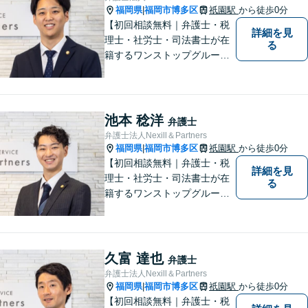
福岡県
福岡市博多区
祇園駅
から徒歩0分
|
【初回相談無料｜弁護士・税
詳細を見
理士・社労士・司法書士が在
る
籍するワンストップグルー
プ】Nexill＆Partnersは複数士
業が在籍するワンストップグ
ループです。相続や企業法務
等複数士業の知識が必要な案
池本 稔洋
弁護士
件を一括して対応。九州トッ
弁護士法人Nexill＆Partners
プクラスの豊富な実績。
福岡県
福岡市博多区
祇園駅
から徒歩0分
|
【初回相談無料｜弁護士・税
詳細を見
理士・社労士・司法書士が在
る
籍するワンストップグルー
プ】Nexill＆Partnersは複数士
業が在籍するワンストップグ
ループです。相続や企業法務
等複数士業の知識が必要な案
久富 達也
弁護士
件を一括して対応。九州トッ
弁護士法人Nexill＆Partners
プクラスの豊富な実績。
福岡県
福岡市博多区
祇園駅
から徒歩0分
|
【初回相談無料｜弁護士・税