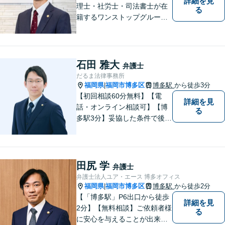
詳細を見
理士・社労士・司法書士が在
る
籍するワンストップグルー
プ】Nexill＆Partnersは複数士
業が在籍するワンストップグ
ループです。相続や企業法務
等複数士業の知識が必要な案
石田 雅大
弁護士
件を一括して対応。九州トッ
だるま法律事務所
プクラスの豊富な実績。
福岡県
福岡市博多区
博多駅
から徒歩3分
|
【初回相談60分無料】【電
詳細を見
話・オンライン相談可】【博
る
多駅3分】妥協した条件で後悔
しないためには、早い段階で
の整理が重要です。 丁寧にお
話をお伺いし、状況に応じた
現実的な解決策をご提案いた
田尻 学
弁護士
しますので、まずはお気軽に
弁護士法人ユア・エース 博多オフィス
ご相談ください。
福岡県
福岡市博多区
博多駅
から徒歩2分
|
【「博多駅」P6出口から徒歩
詳細を見
2分】【無料相談】ご依頼者様
る
に安心を与えることが出来る