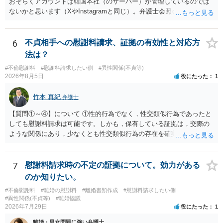
おそらくアカウントは韓国本社（のサーバー）が管理しているのでは
ないかと思います（XやInstagramと同じ）。弁護士会照会は日本法に
基づく制度であり、送付先は日本国内とするのが原則で、外国企業に
対する照会は基本的にできないと解されています（弁護士会によって
は例外的に認める扱いもありますが、かなり限定されているので一般
6
不貞相手への慰謝料請求、証拠の有効性と対応方
的ではないでしょう）。もし韓国本社がアカウント管理をしているな
法は？
ら、日本法人へ送っても「ウチでは管理していない」という回答にな
#不倫慰謝料
#慰謝料請求したい側
#異性関係(不貞等)
ります。 個人で直接他人のID情報の開示を求めても拒否されるでしょ
2026年8月5日
役にたった
1
う。
竹本 真紀
弁護士
【質問①～④】について ①性的行為でなく，性交類似行為であったと
しても慰謝料請求は可能です。しかも，保有している証拠は，交際の
ような関係にあり，少なくとも性交類似行為の存在を確実に証明でき
るものです（裏を返せば，証拠で認められる範囲でしか認めていない
ことを窺わせるものです。）。ですから，慰謝料請求を進めることで
よいと思います。 ただ．慰謝料額については，婚姻破綻に至っていな
7
慰謝料請求時の不定の証拠について。効力がある
いとして，この点を考慮されることになるかもしれません。 ②夫との
のか知りたい。
今後のことを考えて書いてもらうか否かを検討するのがよいと思いま
#不倫慰謝料
#離婚の慰謝料
#離婚書類作成
#慰謝料請求したい側
す。今ある証拠以上のことを証明（証明力を強めることも含む）でき
#異性関係(不貞等)
#離婚協議
るのであれば，前向きに検討を進めるという考え方でもよいでしょ
2026年7月29日
役にたった
1
う。慰謝料請求としては証拠として使えることが前提であり，その価
離婚・男女問題に強い弁護士