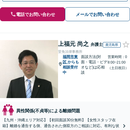
電話でお問い合わせ
メールでお問い合わせ
上福元 尚之
弁護士
鹿児島県
堂免法律事務所
福岡市東
面談方法(対
営業時間：0
区
からも
面・電話・ビデ
8:00~21:00
相談受付
オなど)は応相
（土日祝日）
中
談
異性関係(不貞等)による離婚問題
【九州・沖縄エリア対応】【初回面談30分無料】【女性スタッフ在
籍】離婚を通告する側、通告された側双方のご相談に対応。有利な状