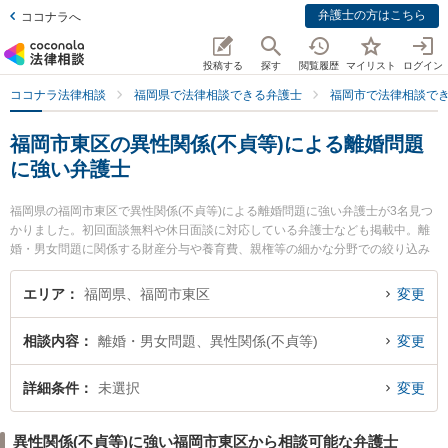
弁護士の方はこちら
ココナラへ
投稿する
探す
閲覧履歴
マイリスト
ログイン
ココナラ法律相談
福岡県で法律相談できる弁護士
福岡市で法律相談で
福岡市東区の異性関係(不貞等)による離婚問題
に強い弁護士
福岡県の福岡市東区で異性関係(不貞等)による離婚問題に強い弁護士が3名見つ
かりました。初回面談無料や休日面談に対応している弁護士なども掲載中。離
婚・男女問題に関係する財産分与や養育費、親権等の細かな分野での絞り込み
検索もでき便利です。特にIK法律事務所の石松 信行弁護士や箱崎法律事務所の
馬場 俊介弁護士、香椎照葉法律事務所の牟田口 裕史弁護士のプロフィール情報
エリア
福岡県、福岡市東区
変更
や弁護士費用、強みなどが注目されています。『福岡市東区で土日や夜間に発
生した異性関係(不貞等)による離婚問題のトラブルを今すぐに弁護士に相談した
相談内容
離婚・男女問題、異性関係(不貞等)
変更
い』『異性関係(不貞等)による離婚問題のトラブル解決の実績豊富な近くの弁護
士を検索したい』『初回相談無料で異性関係(不貞等)による離婚問題を法律相談
できる福岡市東区内の弁護士に相談予約したい』などでお困りの相談者さんに
詳細条件
未選択
変更
おすすめです。
異性関係(不貞等)に強い福岡市東区から相談可能な弁護士