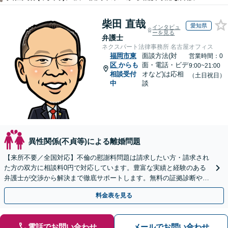
柴田 直哉
愛知県
インタビュ
ーを見る
弁護士
ネクスパート法律事務所 名古屋オフィス
福岡市東
面談方法(対
営業時間：0
区
からも
面・電話・ビデ
9:00~21:00
相談受付
オなど)は応相
（土日祝日）
中
談
異性関係(不貞等)による離婚問題
【来所不要／全国対応】不倫の慰謝料問題は請求したい方・請求され
た方の双方に相談料0円で対応しています。豊富な実績と経験のある
弁護士が交渉から解決まで徹底サポートします。無料の証拠診断や着
手金の返還保証もありますので安心してご相談ください。
料金表を見る
電話でお問い合わせ
メールでお問い合わせ