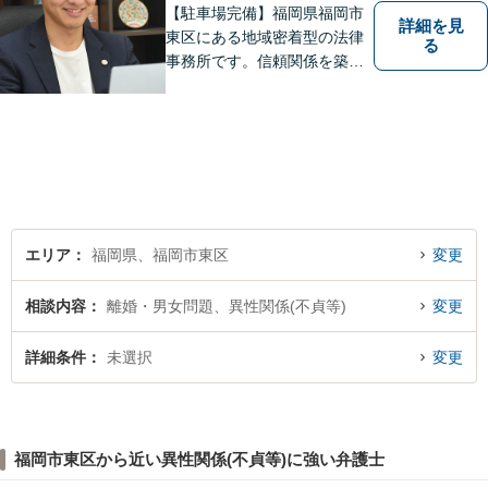
す。
【駐車場完備】福岡県福岡市
詳細を見
東区にある地域密着型の法律
る
事務所です。信頼関係を築
き、早期の円満解決を目指し
ます。まずは、些細なことで
も構いませんので、お困りの
方は気軽にご相談ください。
エリア
福岡県、福岡市東区
変更
相談内容
離婚・男女問題、異性関係(不貞等)
変更
詳細条件
未選択
変更
福岡市東区から近い異性関係(不貞等)に強い弁護士