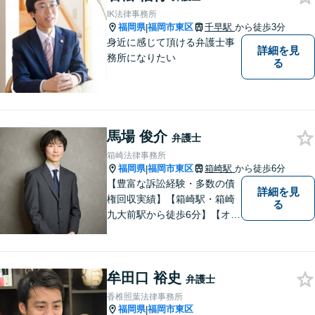
IK法律事務所
福岡県
福岡市東区
千早駅
から徒歩3分
|
身近に感じて頂ける弁護士事
詳細を見
務所になりたい
る
馬場 俊介
弁護士
箱崎法律事務所
福岡県
福岡市東区
箱崎駅
から徒歩6分
|
【豊富な訴訟経験・多数の債
詳細を見
権回収実績】【箱崎駅・箱崎
る
九大前駅から徒歩6分】【オン
ライン相談対応】離婚、相
続、交通事故、労働問題など
の日常的な法律トラブルから
牟田口 裕史
ビジネス上の法的課題まで、
弁護士
各種法律相談、訴訟・債権回
香椎照葉法律事務所
収等のご依頼を承っておりま
福岡県
福岡市東区
|