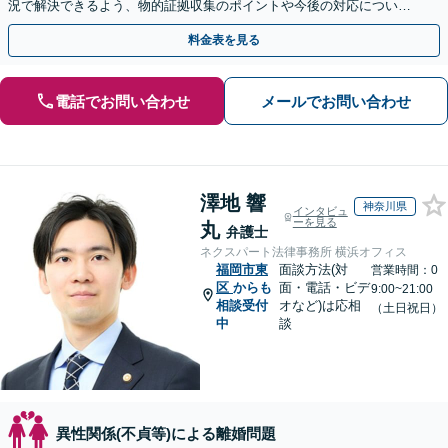
況で解決できるよう、物的証拠収集のポイントや今後の対応について
わかりやすくアドバイスします【休日・夜間面談OK】
料金表を見る
電話でお問い合わせ
メールでお問い合わせ
澤地 響
神奈川県
インタビュ
ーを見る
丸
弁護士
ネクスパート法律事務所 横浜オフィス
福岡市東
面談方法(対
営業時間：0
区
からも
面・電話・ビデ
9:00~21:00
相談受付
オなど)は応相
（土日祝日）
中
談
異性関係(不貞等)による離婚問題