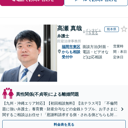
髙瀬 真哉
熊本県
インタビュ
ーを見る
弁護士
田迎法律事務所
営業時
福岡市東区
面談方法(対面・
からも相談
電話・ビデオな
間：本日
受付中
ど)は応相談
定休日
異性関係(不貞等)による離婚問題
【九州・沖縄エリア対応】【初回相談無料】【法テラス可】「不倫問
題に強い弁護士」養育費・財産分与などの金銭トラブル、お子さまに
関するご相談はお任せ！「慰謝料請求する側・される側どちらも対応
可」【子連れ相談可】【休日・夜間相談可】【駐車場あり】
料金表を見る