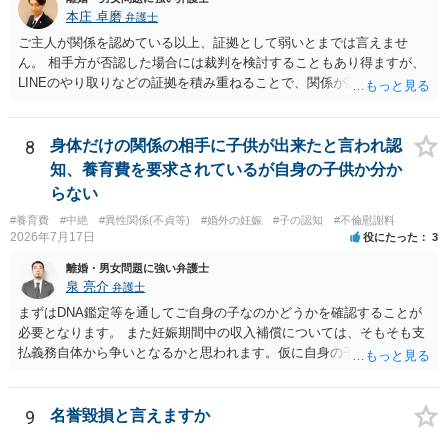
値と夫との関係との均衡のように思います。 ③行政書士に委任をして
本庄 卓磨
弁護士
いるのであれば，どのような内容の委任なのか不明ですが，その行政
書士との協議になると思います。請求するか，訴訟にするか，その点
ご主人が関係を認めている以上、証拠として弱いとまでは言えませ
の見極めや，相手方は性交類似行為は認めているのか，それさえも否
ん。 相手方が否認した場合には裁判を検討することもあり得ますが、
定しているのかによって，考え方・進め方は変わってくると思いま
LINEのやり取りなどの証拠を積み重ねることで、関係が認定される余
す。 ④性交類似行為を認めているにもかかわらず支払を拒否するので
地は十分にあります。 ただし、手元の証拠でどこまで認定できるかは
あれば，本人（行政書士でも同じだと思います。）への対応ではあま
個別の事情によりますので、お早めに弁護士に相談されることをおす
り変わらないように思います。減額で折り合えるなら本人様の交渉で
すめします。
8
身体だけの関係の相手に子供が出来たと言われ認
もよいように思いますが，ゼロかどうかの観点であれば，訴訟に進む
知、養育費を要求されているが自身の子供か分か
しかなくなるようにも思います。そうしますと，お近くの弁護士に相
らない
談して進めることを検討した方がよいようにも思います。
#養育費
#中絶
#異性関係(不貞等)
#婚外の妊娠
#子の認知
#不倫慰謝料
2026年7月17日
役にたった
3
離婚・男女問題に強い弁護士
泉 亮介
弁護士
まずはDNA鑑定等を通してご自身の子なのかどうかを確認することが
必要となります。 また妊娠期間中の収入補償については、そもそも支
払義務自体から争いとなるかと思われます。仮に自身の子であったと
して、そのことから当然に補償義務が発生するものではありません。
相手に弁護士がついているということであれば、依頼をするかしない
かは別として一度ご自身も個別に弁護士に相談をされたほうが良いで
9
名誉毀損と言えますか
しょう。