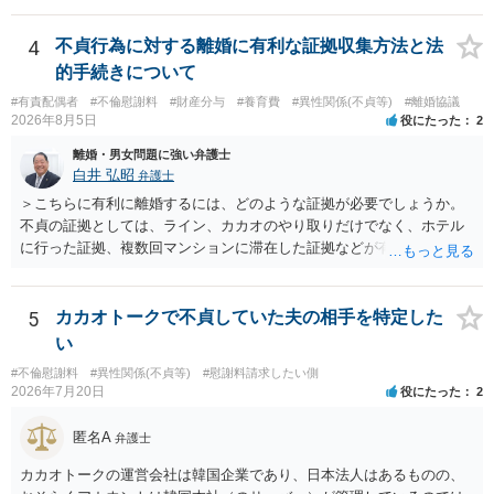
有無など事実関係をよく整理して相談されることをお勧めいたしま
ントは以下の通りです。 ・金銭のやり取りや返済の約束は絶対にしな
す。
い（免責された借金を任意でも支払ってしまうとトラブルの元になり
4
不貞行為に対する離婚に有利な証拠収集方法と法
ます） ・過去のDVや過剰請求の経緯を踏まえ、相手の感情に流されな
的手続きについて
い ・予定通り毅然とした態度で距離を置く 法律上の制限はないもの
#有責配偶者
#不倫慰謝料
#財産分与
#養育費
#異性関係(不貞等)
#離婚協議
の、ご自身の生活と精神的な安定を守るためにも、お互いに距離を置
2026年8月5日
役にたった
2
くというご判断は非常に賢明かと思います。
離婚・男女問題に強い弁護士
白井 弘昭
弁護士
＞こちらに有利に離婚するには、どのような証拠が必要でしょうか。
不貞の証拠としては、ライン、カカオのやり取りだけでなく、ホテル
に行った証拠、複数回マンションに滞在した証拠などが有効です。 不
貞の証拠があれば、離婚をさらに有利に進める（離婚したい時期に離
婚する、慰謝料をとるなど）ことができると思われます。 ただし、不
貞発覚後、長期間同居を続けると、不貞を許したとの評価につながる
5
カカオトークで不貞していた夫の相手を特定した
場合がありますので、ご注意ください。 以上、ご参考まで。
い
#不倫慰謝料
#異性関係(不貞等)
#慰謝料請求したい側
2026年7月20日
役にたった
2
匿名A
弁護士
カカオトークの運営会社は韓国企業であり、日本法人はあるものの、