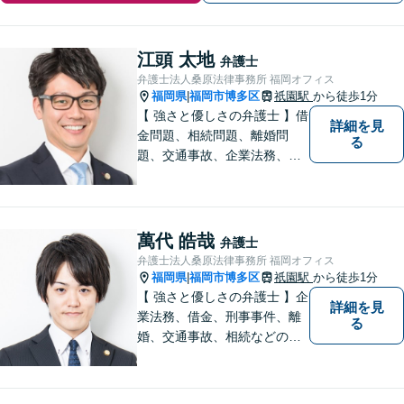
江頭 太地
弁護士
弁護士法人桑原法律事務所 福岡オフィス
福岡県
福岡市博多区
祇園駅
から徒歩1分
|
【 強さと優しさの弁護士 】借
詳細を見
金問題、相続問題、離婚問
る
題、交通事故、企業法務、刑
事事件などのご相談を承って
おります。まずはお気軽にご
相談ください。チーム体制に
よる迅速で最適なリーガルサ
萬代 皓哉
弁護士
ービスを提供いたします。
弁護士法人桑原法律事務所 福岡オフィス
福岡県
福岡市博多区
祇園駅
から徒歩1分
|
【 強さと優しさの弁護士 】企
詳細を見
業法務、借金、刑事事件、離
る
婚、交通事故、相続などのご
相談を承っております。まず
はお気軽にご相談ください。
チーム体制による迅速で最適