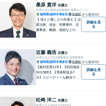
なリーガルサービスを提供い
桑原 貴洋
弁護士
たします。
弁護士法人桑原法律事務所 福岡オフィス
福岡県
福岡市博多区
祇園駅
から徒歩1分
|
【 強さと優しさの弁護士 】企
詳細を見
業法務、借金、刑事事件、交
る
通事故、離婚、相続などのご
相談を承っております。まず
はお気軽にご相談ください。
チーム体制による迅速で最適
なリーガルサービスを提供い
近藤 義浩
弁護士
たします。
弁護士法人ITS法律事務所 福岡事務所
福岡県
福岡市博多区
祇園駅
から徒歩2分
|
【裁判官歴12年】【初回相談
詳細を見
30分無料】【博多駅徒歩7
る
分】スピーディーな解決で
「困った…」を「よかっ
た！」に。裁判官経験を武器
に、お困りごとを解決して、
「明日に向かって進む力」を
松﨑 洋二
弁護士
サポートします。
弁護士法人Nexill＆Partners