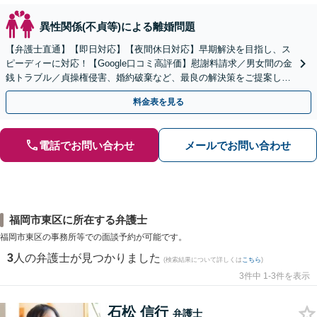
異性関係(不貞等)による離婚問題
【弁護士直通】【即日対応】【夜間休日対応】早期解決を目指し、ス
ピーディーに対応！【Google口コミ高評価】慰謝料請求／男女間の金
銭トラブル／貞操権侵害、婚約破棄など、最良の解決策をご提案しま
す【リーズナブルな費用】【赤坂駅徒歩3分】
料金表を見る
電話でお問い合わせ
メールでお問い合わせ
福岡市東区に所在する弁護士
福岡市東区の事務所等での面談予約が可能です。
3
人の弁護士が見つかりました
(検索結果について詳しくは
こちら
)
3件中 1-3件を表示
石松 信行
弁護士