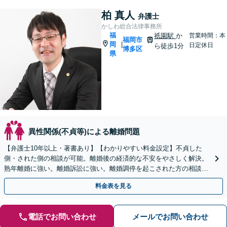
柏 真人
弁護士
かしわ総合法律事務所
福
祇園駅
か
営業時間：本
福岡市
岡
|
日定休日
ら徒歩1分
博多区
県
異性関係(不貞等)による離婚問題
【弁護士10年以上・著書あり】【わかりやすい料金設定】不貞した
側・された側の相談が可能。離婚後の経済的な不安をやさしく解決。
熟年離婚に強い。離婚訴訟に強い。離婚調停を起こされた方の相談に
も対応しています。
料金表を見る
電話でお問い合わせ
メールでお問い合わせ