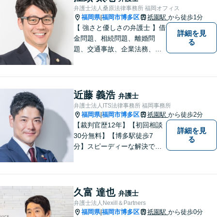
たします。
弁護士法人桑原法律事務所 福岡オフィス
福岡県
福岡市博多区
祇園駅
から徒歩1分
|
【 強さと優しさの弁護士 】借
詳細を見
金問題、相続問題、離婚問
る
題、交通事故、企業法務、刑
事事件などのご相談を承って
おります。まずはお気軽にご
相談ください。チーム体制に
よる迅速で最適なリーガルサ
近藤 義浩
弁護士
ービスを提供いたします。
弁護士法人ITS法律事務所 福岡事務所
福岡県
福岡市博多区
祇園駅
から徒歩2分
|
【裁判官歴12年】【初回相談
詳細を見
30分無料】【博多駅徒歩7
る
分】スピーディーな解決で
「困った…」を「よかっ
た！」に。裁判官経験を武器
に、お困りごとを解決して、
「明日に向かって進む力」を
久富 達也
弁護士
サポートします。
弁護士法人Nexill＆Partners
福岡県
福岡市博多区
祇園駅
から徒歩0分
|