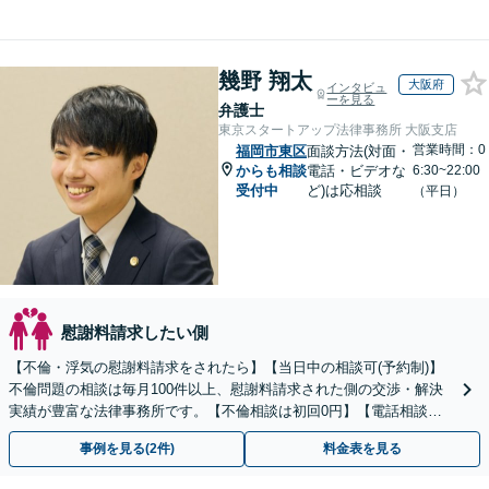
幾野 翔太
大阪府
インタビュ
ーを見る
弁護士
東京スタートアップ法律事務所 大阪支店
営業時間：0
福岡市東区
面談方法(対面・
からも相談
電話・ビデオな
6:30~22:00
受付中
ど)は応相談
（平日）
慰謝料請求したい側
【不倫・浮気の慰謝料請求をされたら】【当日中の相談可(予約制)】
不倫問題の相談は毎月100件以上、慰謝料請求された側の交渉・解決
実績が豊富な法律事務所です。【不倫相談は初回0円】【電話相談で
ご契約まで対応可/来所不要】
事例を見る(2件)
料金表を見る