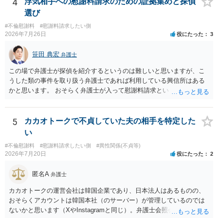
4
浮気相手への慰謝料請求のための証拠集めと探偵
はないかと推察します。
選び
#不倫慰謝料
#慰謝料請求したい側
2026年7月26日
役にたった
3
笹田 典宏
弁護士
この場で弁護士が探偵を紹介するというのは難しいと思いますが、こ
うした類の事件を取り扱う弁護士であれば利用している興信所はある
かと思います。 おそらく弁護士が入って慰謝料請求という流れになる
かと思いますので、いずれにせよ一度法律相談に行かれることをお勧
めします。
5
カカオトークで不貞していた夫の相手を特定した
い
#不倫慰謝料
#慰謝料請求したい側
#異性関係(不貞等)
2026年7月20日
役にたった
2
匿名A
弁護士
カカオトークの運営会社は韓国企業であり、日本法人はあるものの、
おそらくアカウントは韓国本社（のサーバー）が管理しているのでは
ないかと思います（XやInstagramと同じ）。弁護士会照会は日本法に