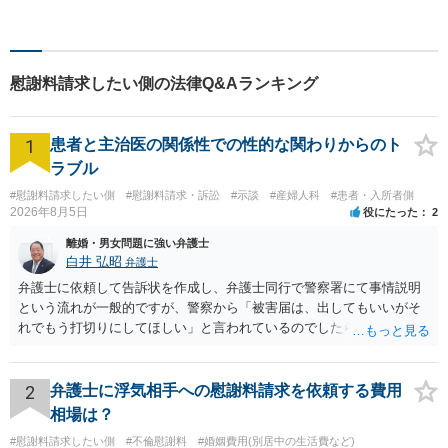
お悩みを抱えていらっしゃる
方に安心して日々を過ごして
いただくために、これからも
研鑽を積んでいきたいと考え
慰謝料請求したい側の法律Q&Aランキング
ております。
1
患者と主治医の関係性での性的な関わりからのト
ラブル
#慰謝料請求したい側
#慰謝料請求・訴訟
#示談
#産婦人科
#患者・入所者側
2026年8月5日
役にたった
2
離婚・男女問題に強い弁護士
白井 弘昭
弁護士
弁護士に依頼して告訴状を作成し、弁護士同行で警察署にて事情説明
という流れが一般的ですが、警察から「被害届は、出してもいいがそ
れでもう打切りにしてほしい」と言われているのでしたら、あまり結
論は変わらないかもしれないですね。 所轄の警察を飛び越えて、直接
検察庁に訴えるのもありかもしれないですが、実際に捜査をするの
は、結局所轄だと思われますので、やはり結論は変わらないかもしれ
2
弁護士に浮気相手への慰謝料請求を依頼する費用
ないです。 一度、最寄りの「刑事に強い」とうたっている弁護士に相
相場は？
談してみてはいかがでしょうか。 以上、ご参考まで。
#慰謝料請求したい側
#不倫慰謝料
#婚姻費用(別居中の生活費など)