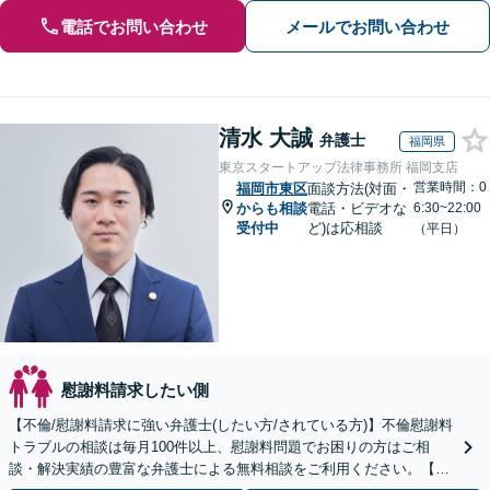
電話でお問い合わせ
メールでお問い合わせ
清水 大誠
弁護士
福岡県
東京スタートアップ法律事務所 福岡支店
営業時間：0
福岡市東区
面談方法(対面・
からも相談
電話・ビデオな
6:30~22:00
受付中
ど)は応相談
（平日）
慰謝料請求したい側
【不倫/慰謝料請求に強い弁護士(したい方/されている方)】不倫慰謝料
トラブルの相談は毎月100件以上、慰謝料問題でお困りの方はご相
談・解決実績の豊富な弁護士による無料相談をご利用ください。【不