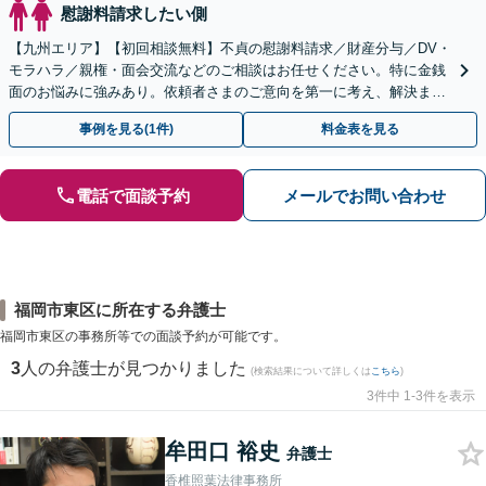
慰謝料請求したい側
【九州エリア】【初回相談無料】不貞の慰謝料請求／財産分与／DV・
モラハラ／親権・面会交流などのご相談はお任せください。特に金銭
面のお悩みに強みあり。依頼者さまのご意向を第一に考え、解決まで
サポート【子連れ相談】【休日相談可】
事例を見る(1件)
料金表を見る
電話で面談予約
メールでお問い合わせ
福岡市東区に所在する弁護士
福岡市東区の事務所等での面談予約が可能です。
3
人の弁護士が見つかりました
(検索結果について詳しくは
こちら
)
3件中 1-3件を表示
牟田口 裕史
弁護士
香椎照葉法律事務所