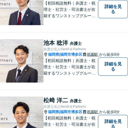
【初回相談無料｜弁護士・税
詳細を見
理士・社労士・司法書士が在
る
籍するワンストップグルー
プ】Nexill＆Partnersは複数士
業が在籍するワンストップグ
ループです。相続や企業法務
等複数士業の知識が必要な案
池本 稔洋
弁護士
件を一括して対応。九州トッ
弁護士法人Nexill＆Partners
プクラスの豊富な実績。
福岡県
福岡市博多区
祇園駅
から徒歩0分
|
【初回相談無料｜弁護士・税
詳細を見
理士・社労士・司法書士が在
る
籍するワンストップグルー
プ】Nexill＆Partnersは複数士
業が在籍するワンストップグ
ループです。相続や企業法務
等複数士業の知識が必要な案
松﨑 洋二
弁護士
件を一括して対応。九州トッ
弁護士法人Nexill＆Partners
プクラスの豊富な実績。
福岡県
福岡市博多区
祇園駅
から徒歩0分
|
【初回相談無料｜弁護士・税
詳細を見
理士・社労士・司法書士が在
る