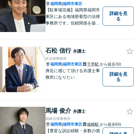
福岡県
福岡市東区
|
【駐車場完備】福岡県福岡市
詳細を見
東区にある地域密着型の法律
る
事務所です。信頼関係を築
き、早期の円満解決を目指し
ます。まずは、些細なことで
も構いませんので、お困りの
方は気軽にご相談ください。
石松 信行
弁護士
IK法律事務所
福岡県
福岡市東区
千早駅
から徒歩3分
|
身近に感じて頂ける弁護士事
詳細を見
務所になりたい
る
馬場 俊介
弁護士
箱崎法律事務所
福岡県
福岡市東区
箱崎駅
から徒歩6分
|
【豊富な訴訟経験・多数の債