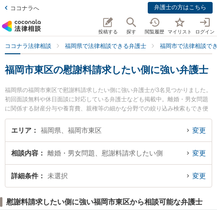
弁護士の方はこちら
ココナラへ
投稿する
探す
閲覧履歴
マイリスト
ログイン
ココナラ法律相談
福岡県で法律相談できる弁護士
福岡市で法律相談で
福岡市東区の慰謝料請求したい側に強い弁護士
福岡県の福岡市東区で慰謝料請求したい側に強い弁護士が3名見つかりました。
初回面談無料や休日面談に対応している弁護士なども掲載中。離婚・男女問題
に関係する財産分与や養育費、親権等の細かな分野での絞り込み検索もでき便
利です。特に香椎照葉法律事務所の牟田口 裕史弁護士やIK法律事務所の石松 信
行弁護士、箱崎法律事務所の馬場 俊介弁護士のプロフィール情報や弁護士費
エリア
福岡県、福岡市東区
変更
用、強みなどが注目されています。『福岡市東区で土日や夜間に発生した慰謝
料請求したい側のトラブルを今すぐに弁護士に相談したい』『慰謝料請求した
相談内容
離婚・男女問題、慰謝料請求したい側
変更
い側のトラブル解決の実績豊富な近くの弁護士を検索したい』『初回相談無料
で慰謝料請求したい側を法律相談できる福岡市東区内の弁護士に相談予約した
い』などでお困りの相談者さんにおすすめです。
詳細条件
未選択
変更
慰謝料請求したい側に強い福岡市東区から相談可能な弁護士