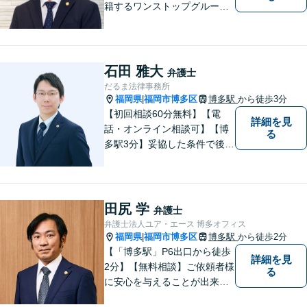
籍するワンストップグルー
プ】Nexill＆Partnersは複数士
業が在籍するワンストップグ
ループです。相続や企業法務
等複数士業の知識が必要な案
石田 雅大
弁護士
件を一括して対応。九州トッ
だるま法律事務所
プクラスの豊富な実績。
福岡県
福岡市博多区
博多駅
から徒歩3分
|
【初回相談60分無料】【電
詳細を見
話・オンライン相談可】【博
る
多駅3分】妥協した条件で後悔
しないためには、早い段階で
の整理が重要です。 丁寧にお
話をお伺いし、状況に応じた
現実的な解決策をご提案いた
田尻 学
弁護士
しますので、まずはお気軽に
弁護士法人ユア・エース 博多オフィス
ご相談ください。
福岡県
福岡市博多区
博多駅
から徒歩2分
|
【「博多駅」P6出口から徒歩
詳細を見
2分】【無料相談】ご依頼者様
る
に安心を与えることが出来る
弁護士を目指してきました。