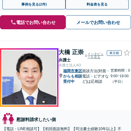
倫相談は初回0円】【九州・沖縄エリア全域対応】
事例を見る(2件)
料金表を見る
電話でお問い合わせ
メールでお問い合わせ
大橋 正崇
東京都
インタビュ
ーを見る
弁護士
弁護士法人AO
営業時間：0
福岡市東区
面談方法(対面・
からも相談
電話・ビデオな
9:00~18:00
受付中
ど)は応相談
（平日）
慰謝料請求したい側
【電話・LINE相談可】【初回面談無料】【司法書士経験10年以上】不