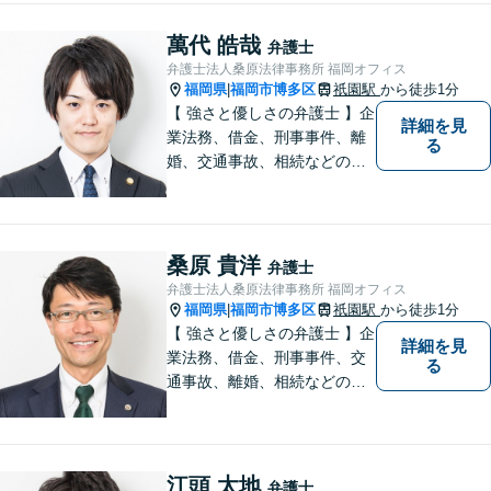
萬代 皓哉
弁護士
弁護士法人桑原法律事務所 福岡オフィス
福岡県
福岡市博多区
祇園駅
から徒歩1分
|
【 強さと優しさの弁護士 】企
詳細を見
業法務、借金、刑事事件、離
る
婚、交通事故、相続などのご
相談を承っております。まず
はお気軽にご相談ください。
チーム体制による迅速で最適
なリーガルサービスを提供い
桑原 貴洋
弁護士
たします。
弁護士法人桑原法律事務所 福岡オフィス
福岡県
福岡市博多区
祇園駅
から徒歩1分
|
【 強さと優しさの弁護士 】企
詳細を見
業法務、借金、刑事事件、交
る
通事故、離婚、相続などのご
相談を承っております。まず
はお気軽にご相談ください。
チーム体制による迅速で最適
なリーガルサービスを提供い
江頭 太地
弁護士