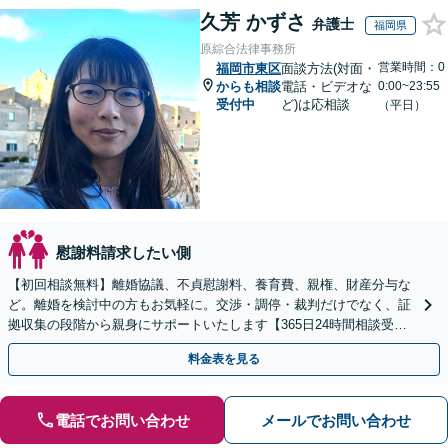
久芳 かずさ
弁護士
福岡県
原綜合法律事務所
営業時間：0
福岡市東区
面談方法(対面・
からも相談
電話・ビデオな
0:00~23:55
受付中
ど)は応相談
（平日）
慰謝料請求したい側
【初回相談無料】離婚協議、不貞慰謝料、養育費、親権、財産分与な
ど。離婚を検討中の方もお気軽に。交渉・調停・裁判だけでなく、証
拠収集の段階から親身にサポートいたします【365日24時間相談受
付】【赤坂駅3分】【男女の弁護士が在籍】
料金表を見る
電話でお問い合わせ
メールでお問い合わせ