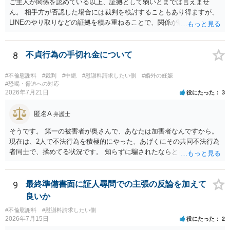
書士との協議になると思います。請求するか，訴訟にするか，その点
ご主人が関係を認めている以上、証拠として弱いとまでは言えませ
の見極めや，相手方は性交類似行為は認めているのか，それさえも否
ん。 相手方が否認した場合には裁判を検討することもあり得ますが、
定しているのかによって，考え方・進め方は変わってくると思いま
LINEのやり取りなどの証拠を積み重ねることで、関係が認定される余
す。 ④性交類似行為を認めているにもかかわらず支払を拒否するので
地は十分にあります。 ただし、手元の証拠でどこまで認定できるかは
あれば，本人（行政書士でも同じだと思います。）への対応ではあま
個別の事情によりますので、お早めに弁護士に相談されることをおす
り変わらないように思います。減額で折り合えるなら本人様の交渉で
すめします。
8
不貞行為の手切れ金について
もよいように思いますが，ゼロかどうかの観点であれば，訴訟に進む
しかなくなるようにも思います。そうしますと，お近くの弁護士に相
#不倫慰謝料
#裁判
#中絶
#慰謝料請求したい側
#婚外の妊娠
談して進めることを検討した方がよいようにも思います。
#恐喝・脅迫への対応
2026年7月21日
役にたった
3
匿名A
弁護士
そうです。 第一の被害者が奥さんで、あなたは加害者なんですから。
現在は、2人で不法行為を積極的にやった、あげくにその共同不法行為
者同士で、揉めてる状況です。 知らずに騙されたならともか
く・・・。 それでも経緯を考えれば多少は、その男よりは同情できる
というだけですから。
9
最終準備書面に証人尋問での主張の反論を加えて
良いか
#不倫慰謝料
#慰謝料請求したい側
2026年7月15日
役にたった
2