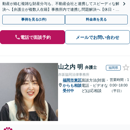
動産が絡む複雑な財産分与も、不動産会社と連携してスピーディな解
決へ【弁護士が複数人在籍】事務所内で連携し問題解決へ【休日・夜
間面談可】【子連れ相談可】【虎ノ門駅1分】
事例を見る(1件)
料金表を見る
電話で面談予約
メールでお問い合わせ
山之内 明
弁護士
福岡県
赤坂協同法律事務所
営業時間：1
福岡市東区
面談方法(対面・
からも相談
電話・ビデオな
0:00~18:00
受付中
ど)は応相談
（平日）