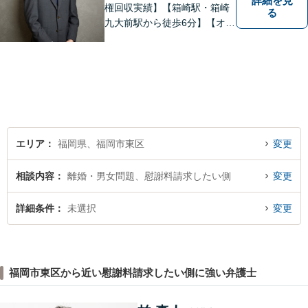
詳細を見
権回収実績】【箱崎駅・箱崎
る
九大前駅から徒歩6分】【オン
ライン相談対応】離婚、相
続、交通事故、労働問題など
の日常的な法律トラブルから
ビジネス上の法的課題まで、
各種法律相談、訴訟・債権回
収等のご依頼を承っておりま
す。
エリア
福岡県、福岡市東区
変更
相談内容
離婚・男女問題、慰謝料請求したい側
変更
詳細条件
未選択
変更
福岡市東区から近い慰謝料請求したい側に強い弁護士