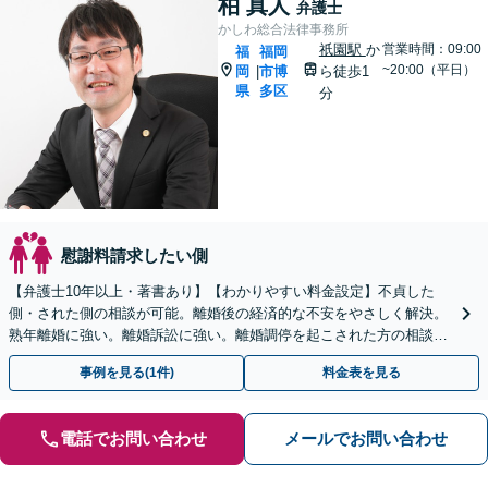
柏 真人
弁護士
かしわ総合法律事務所
祇園駅
か
営業時間：09:00
福
福岡
~20:00（平日）
岡
市博
ら徒歩1
|
県
多区
分
慰謝料請求したい側
【弁護士10年以上・著書あり】【わかりやすい料金設定】不貞した
側・された側の相談が可能。離婚後の経済的な不安をやさしく解決。
熟年離婚に強い。離婚訴訟に強い。離婚調停を起こされた方の相談に
も対応しています。
事例を見る(1件)
料金表を見る
電話でお問い合わせ
メールでお問い合わせ