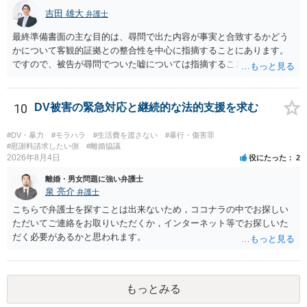
吉田 雄大
弁護士
最終準備書面の主な目的は、尋問で出た内容が事実と合致するかどう
かについて客観的証拠との整合性を中心に指摘することにあります。
ですので、被告が尋問でついた嘘については指摘することが大切で
す。また、尋問でそれまで出てこなかった新しい話が出た場合でも、
事実でないとの指摘をすることも必要です。 これらの点について最終
準備書面で的確な指摘ができれば裁判所の理解も深まると思います
10
DV被害の緊急対応と継続的な法的支援を求む
が、和解のときに裁判所から開示された金額からさらに判決金額が増
えるかどうかは、裁判官の個性に依る点が大きいので、何ともいえま
#DV・暴力
#モラハラ
#生活費を渡さない
#暴行・傷害罪
せん。
#慰謝料請求したい側
#離婚協議
2026年8月4日
役にたった
2
離婚・男女問題に強い弁護士
泉 亮介
弁護士
こちらで弁護士を探すことは出来ないため，ココナラの中でお探しい
ただいてご連絡をお取りいただくか，インターネット等でお探しいた
だく必要があるかと思われます。
もっとみる