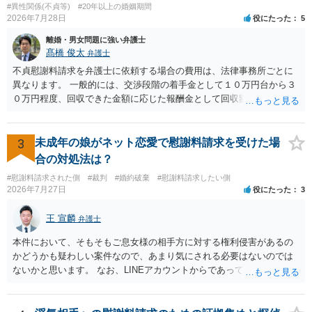
#異性関係(不貞等)
#20年以上の婚姻期間
2026年7月28日
役にたった
5
離婚・男女問題に強い弁護士
髙橋 俊太
弁護士
不貞慰謝料請求を弁護士に依頼する場合の費用は、法律事務所ごとに
異なります。 一般的には、交渉段階の着手金として１０万円台から３
０万円程度、回収できた金額に応じた報酬金として回収額の１０％か
ら２０％程度が設定されていることがあります。訴訟に移行する場合
には、追加着手金や日当、実費が発生することもあります。 もっと
も、証拠が十分にあるか、相手方の住所・勤務先が分かるか、慰謝料
3
未成年の娘がネット恋愛で慰謝料請求を受けた場
額、離婚の有無、交渉で終わるか訴訟まで見込むかによって、費用は
合の対処法は？
変わり得ます。依頼前に、交渉だけの場合、訴訟になった場合、回収
#慰謝料請求された側
#裁判
#婚約破棄
#慰謝料請求したい側
できなかった場合の費用を確認しておくとよいでしょう。 弁護士選び
2026年7月27日
役にたった
3
では、不貞慰謝料案件の経験が相応にあるか、費用体系が明確か、見
通しを過度に楽観的に言い過ぎないか、質問に具体的に答えてくれる
王 宣麟
弁護士
か、連絡方法（メール、電話、弁護士直接か事務局員を介するかな
ど）や対応スピードが合うかを確認するとよいと思います。いずれに
本件において、そもそもご息女様の相手方に対する権利侵害があるの
しましても、弁護士への相談・依頼にあたっては、証拠資料、夫と相
かどうかも疑わしい案件なので、あまり気にされる必要はないのでは
手方の関係、相手方の氏名・住所等、夫婦関係への影響、離婚予定の
ないかと思います。 なお、LINEアカウントからであっても、そこに紐
有無など事実関係をよく整理して相談されることをお勧めいたしま
づけられた電話番号の開示→携帯電話会社から氏名・住所が開示され
す。
るパターンはありえるものの、本件のような精神的損害が発生したと
明確にいえないような案件において開示がなされる可能性も低いので