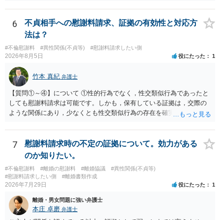
基づく制度であり、送付先は日本国内とするのが原則で、外国企業に
対する照会は基本的にできないと解されています（弁護士会によって
は例外的に認める扱いもありますが、かなり限定されているので一般
6
不貞相手への慰謝料請求、証拠の有効性と対応方
的ではないでしょう）。もし韓国本社がアカウント管理をしているな
法は？
ら、日本法人へ送っても「ウチでは管理していない」という回答にな
#不倫慰謝料
#異性関係(不貞等)
#慰謝料請求したい側
ります。 個人で直接他人のID情報の開示を求めても拒否されるでしょ
2026年8月5日
役にたった
1
う。
竹本 真紀
弁護士
【質問①～④】について ①性的行為でなく，性交類似行為であったと
しても慰謝料請求は可能です。しかも，保有している証拠は，交際の
ような関係にあり，少なくとも性交類似行為の存在を確実に証明でき
るものです（裏を返せば，証拠で認められる範囲でしか認めていない
ことを窺わせるものです。）。ですから，慰謝料請求を進めることで
よいと思います。 ただ．慰謝料額については，婚姻破綻に至っていな
7
慰謝料請求時の不定の証拠について。効力がある
いとして，この点を考慮されることになるかもしれません。 ②夫との
のか知りたい。
今後のことを考えて書いてもらうか否かを検討するのがよいと思いま
#不倫慰謝料
#離婚の慰謝料
#離婚協議
#異性関係(不貞等)
す。今ある証拠以上のことを証明（証明力を強めることも含む）でき
#慰謝料請求したい側
#離婚書類作成
るのであれば，前向きに検討を進めるという考え方でもよいでしょ
2026年7月29日
役にたった
1
う。慰謝料請求としては証拠として使えることが前提であり，その価
離婚・男女問題に強い弁護士
値と夫との関係との均衡のように思います。 ③行政書士に委任をして
本庄 卓磨
弁護士
いるのであれば，どのような内容の委任なのか不明ですが，その行政