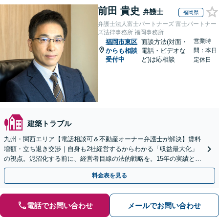
前田 貴史
弁護士
福岡県
弁護士法人富士パートナーズ 富士パートナー
ズ法律事務所 福岡事務所
営業時
福岡市東区
面談方法(対面・
からも相談
電話・ビデオな
間：本日
受付中
ど)は応相談
定休日
建築トラブル
九州・関西エリア【電話相談可＆不動産オーナー弁護士が解決】賃料
増額・立ち退き交渉｜自身も2社経営するからわかる「収益最大化」
の視点。泥沼化する前に、経営者目線の法的戦略を。15年の実績と専
門チームで正当な権利を守ります【顧問先企業60社超】
料金表を見る
電話でお問い合わせ
メールでお問い合わせ