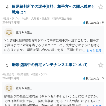
4
簡易裁判所での調停資料、相手方への開示義務と
戦略は？
#建築トラブル
#住民・入居者・買主側
#契約不適合責任
2026年7月5日
役にたった
5
匿名A
弁護士
> 1.詳細な経緯整理資料をすべて事前に相手方へ渡すことで、相手方
が調停までに対策を講じるリスクについて、先生はどのようにお考え
になりますか。 調停は話し合いの場であり、不調に終われば訴訟で解
決せざるを得ません。 訴訟では「裁判所にだけ資料を見せる」などと
いう姑息な手段は使えませんし、公平かつ納得のできる解決というの
は、当事者と裁判所が同じ主張と証拠関係を踏まえた上で初めて実現
5
離婚協議中の自宅メンテナンス工事について
できるものだと考えます。 > 2.また、開示する範囲や内容の見せ方に
ついて、何か工夫できる点があればご教示いただけますでしょうか。
#財産分与
#離婚協議
#建築トラブル
弁護士によって考え方が異なるかもしれませんが、資料の一部を相手
2026年4月8日
役にたった
3
に見せないという行動は、その資料（や隠している部分）には提出者
にとって不利な事実が隠されているという推認を働かせることに繋が
匿名A
弁護士
るリスクがあります（もちろん、争点と全く無関係な部分をマスキン
損害賠償の根拠は違約金（キャンセル料）ということになりますが、
グ等することはありますが、それは手続戦略とは別の問題です）。 裁
それは契約責任であり、契約当事者であるご主人の責任によるもので
判所は公平な第三者であり、調停委員会に与える心証も考慮する必要
あり、契約履行の原因が共有物の他の共有者の承諾を得ていなかった