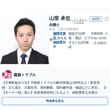
山室 卓也
福岡県
インタビュ
ーを見る
弁護士
尾畠・山室法律事務所
福岡市東
面談方法(対
営業時間：0
区
からも
面・電話・ビデ
9:00~20:00
相談受付
オなど)は応相
（土日祝日）
中
談
建築トラブル
【天神駅徒歩５分】不動産トラブルの解決実績は100件以上！家賃滞
納・立ち退き、欠陥住宅、契約解除、契約書作成・確認などに対応。
【オーナー様／個人】依頼者様有利になるよう、経験豊富な弁護士が
交渉いたします。まずは電話相談からお越しください
料金表を見る