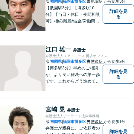
プクラスの豊富な実績。
福岡県
福岡市博多区
祇園駅
から徒歩3分
|
【祇園駅3分】【博多駅10
詳細を見
分】【当日・休日・夜間相談
る
可】相続/離婚/借金/労働問題/
交通事故など幅広い分野の法
律相談に対応しております。
ご依頼者様のお悩みをしっか
りうかがい、円滑な解決のた
江口 雄一
弁護士
めに「スピード感」を大事に
弁護士法人ユア・エース 博多オフィス
しております。
福岡県
福岡市博多区
博多駅
から徒歩2分
|
【博多駅3分】早めのご相談
詳細を見
が、より良い解決への第一歩
る
です。これからどう進めてい
くのが一番よいか、最適な道
筋を一緒に考えていきます。
どんな些細なことでも構いま
せんので、遠慮なくご相談く
宮崎 晃
弁護士
ださい。【分割払い利用可】
弁護士法人デイライト法律事務所
【電話・メール面談可】
福岡県
福岡市博多区
博多駅
から徒歩1分
|
弁護士が親身に、ご依頼者の
詳細を見