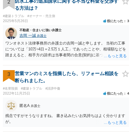
2
防水工事の追加請求に関する不当な料金を交渉す
る方法は？
#建築トラブル
#オーナー・売主側
2025年5月26日
役にたった
3
不動産・住まいに強い弁護士
吉岡 一誠
弁護士
ワンオネスト法律事務所の弁護士の吉岡一誠と申します。 当初の工事
については「10万÷4日＝2.5万１人工」であったことや、相場額などを
踏まえると、相手方の請求は当事者間の合意(契約)に基づかない不当な
請求と言い得るので、追加工事代金については10万円（2.5万×4人）し
か支払う意向がない旨を伝えて、減額の交渉をすべきでしょう。 相手
方の立場としても、裁判を起こす時間や労力、経済的コストその他裁
3
営業マンのミスを指摘したら、リフォーム相談を
判が終わるまでキャッシュが入ってこないことなどがネックになり得
断られました。
るでしょうから、減額に応じてくる可能性は大いにあるかと思いま
#名誉毀損
#建築トラブル
#誹謗中傷
す。
2022年11月25日
役にたった
4
匿名A
弁護士
残念ですがそうなりますね。 書き込みたいお気持ちはよく分かります
が。