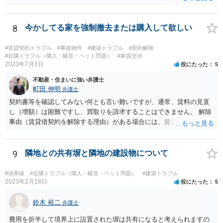
の選任を目指すことになります。
8
今かしてる家を強制撤去または購入して欲しい
#賃貸契約トラブル
#事故物件
#建築トラブル
#契約解除
#近隣トラブル（隣人・騒音・ペット問題）
#家賃交渉
2023年7月1日
役にたった
5
不動産・住まいに強い弁護士
町田 伸明
弁護士
契約書等を確認してみない何とも言い難いですが、通常、賃料の見直
し（増額）は困難ですし、買取りを請求することはできません。 解除
事由（賃貸借契約を解除する理由）がある場合には、賃貸借契約を解
除して、土地建物の明け渡しを求めることも可能です。 明け渡しを求
めることができる状況であれば、事実上、賃料の見直し（増額）や買
取りの交渉をすることもあり得るでしょう。 反対に、明け渡しを求め
9
隣地との共有塀と隣地の建設物について
ることが難しいのであれば、賃料の見直し（増額）や買取りの交渉も
困難とならざるを得ないでしょう。 いずれにしても、（強制的な）明
#境界線
#近隣トラブル（隣人・騒音・ペット問題）
#建築トラブル
け渡しなどの請求もお考えなのであれば、現況や契約書等の確認が不
2023年2月18日
役にたった
5
可欠ですから、資料等一式を持参して弁護士にご相談された方がよい
かと思います。
鈴木 裕二
弁護士
費用を折半して境界上に設置された塀は共有になると考えられますの