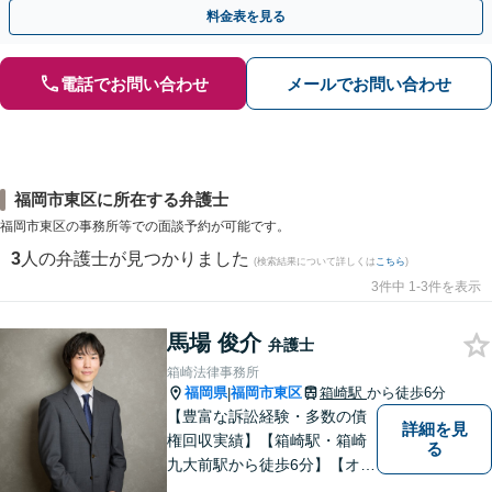
ください。【休日・夜間面談可】
料金表を見る
電話でお問い合わせ
メールでお問い合わせ
福岡市東区に所在する弁護士
福岡市東区の事務所等での面談予約が可能です。
3
人の弁護士が見つかりました
(検索結果について詳しくは
こちら
)
3件中 1-3件を表示
馬場 俊介
弁護士
箱崎法律事務所
福岡県
福岡市東区
箱崎駅
から徒歩6分
|
【豊富な訴訟経験・多数の債
詳細を見
権回収実績】【箱崎駅・箱崎
る
九大前駅から徒歩6分】【オン
ライン相談対応】離婚、相