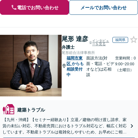
電話でお問い合わせ
メールでお問い合わせ
尾形 達彦
福岡県
インタビュ
ーを見る
弁護士
尾形総合法律事務所
福岡市東
面談方法(対
営業時間：0
区
からも
面・電話・ビデ
9:00~20:00
相談受付
オなど)は応相
（土曜日）
中
談
建築トラブル
【九州・沖縄】【セミナー経験あり】立退／建物の明け渡し請求、家
賃の未払い対応、不動産売買におけるトラブル対応など、幅広く対応
しています。不動産トラブルは複雑化しやすいため、お早めにご相談