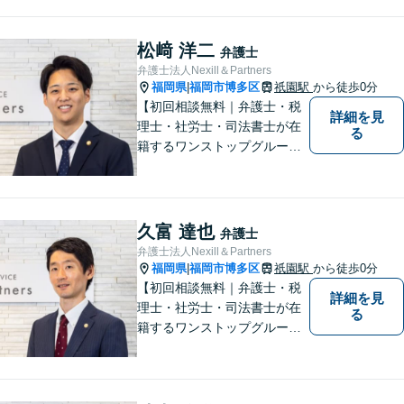
はお気軽にご相談ください。
チーム体制による迅速で最適
なリーガルサービスを提供い
松﨑 洋二
弁護士
たします。
弁護士法人Nexill＆Partners
福岡県
福岡市博多区
祇園駅
から徒歩0分
|
【初回相談無料｜弁護士・税
詳細を見
理士・社労士・司法書士が在
る
籍するワンストップグルー
プ】Nexill＆Partnersは複数士
業が在籍するワンストップグ
ループです。相続や企業法務
等複数士業の知識が必要な案
久富 達也
弁護士
件を一括して対応。九州トッ
弁護士法人Nexill＆Partners
プクラスの豊富な実績。
福岡県
福岡市博多区
祇園駅
から徒歩0分
|
【初回相談無料｜弁護士・税
詳細を見
理士・社労士・司法書士が在
る
籍するワンストップグルー
プ】Nexill＆Partnersは複数士
業が在籍するワンストップグ
ループです。相続や企業法務