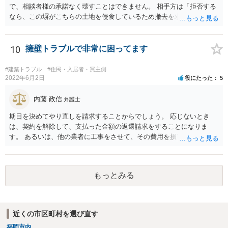
で、相談者様の承諾なく壊すことはできません。 相手方は「拒否する
なら、この塀がこちらの土地を侵食しているため撤去を求める手続き
に移る」と述べているようですが、隣地の所有者と同意のうえ設置し
ているわけですから、相談者様の同意なく塀の撤去を求めることは法
的には難しいように思われます。 また、「隣地（相談者様）の許可」
10
擁壁トラブルで非常に困ってます
というのが何の許可を示しているのか判然としませんが、一般に、高
層建築物の建築確認を得る際は、近隣住民と協議してその建築に関し
#建築トラブル
#住民・入居者・買主側
同意を得るよう行政指導が行われておりますので、（推測になってし
2022年6月2日
役にたった
5
まいますが）この同意を得ている旨虚偽の申請を行い、建築許可を得
たのかもしれません。 近隣住民の同意は必須の要件ではないため、直
内藤 政信
弁護士
ちに建築確認自体が取り消されるわけではございませんが、虚偽の申
期日を決めてやり直しを請求することからでしょう。 応じないとき
請を行ったことについて申請者の責任を追及する余地はあろうかと存
は、契約を解除して、支払った金額の返還請求をすることになりま
じます。 お話をお聞きする限り、相手方のやり口は非常に強引かつ高
す。 あるいは、他の業者に工事をさせて、その費用を損害として請求
圧的で、相談者様が恐怖を感じるのは無理もないことかと思います。
することになるで しょう。
相手方の態度を見ていると、無理矢理塀を破壊して建築工事を強行す
るおそれすらあるように思われますので、相手方に、塀の取り壊しに
は応じない旨や、「隣地の許可済と話して（嘘をついて）建築許可を
もっとみる
取った」ということについて説明を求める旨を記載した通知書を送り
付けるとともに、行政にも相談するのがよろしいかと存じます。 ま
た、相談者様が弁護士に依頼することで、相手方との交渉は全て弁護
士に任せることができ、相手方と話さなければならないという精神的
近くの市区町村を選び直す
なご負担をなくすこともできます。 相手方に恐怖を感じ、ご自身で話
福岡市内