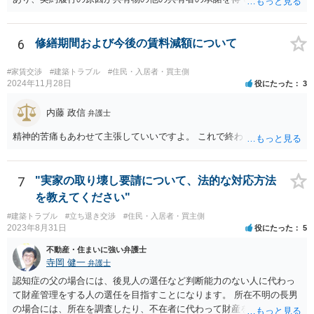
があります。手続を有利に進めたいのであれば、証拠の出し方より
というのは、まさしくご主人の責任ですので、全額ご主人が負担され
も、どのような反論でも対応できるように自身の主張をきちんと押さ
るべきものであり、奥さんが負担すべき債務ではありません。つまり
え、説得力のある説明と資料を用意することだと思います。 ただ、今
奥さんにメンテナンス工事契約を承諾しなければならない義務はあり
6
修繕期間および今後の賃料減額について
回提出を予定している資料がどのようなものであるのか、争点とどの
ません。 それでも請求をされましたら、個別の法律相談をされること
ような関係があるのか、なぜ調停を選択したのか等の個別事情によっ
をお薦めします。
て具体的なに採るべき手段は変わってくるため、上記はあくまで個別
#家賃交渉
#建築トラブル
#住民・入居者・買主側
2024年11月28日
役にたった
3
事情を踏まえない一般論としてご理解いただき、本件でどのように対
応すべきであるかについては弁護士へ直接相談された方がよいと思い
内藤 政信
ます。
弁護士
精神的苦痛もあわせて主張していいですよ。 これで終わります。
7
"実家の取り壊し要請について、法的な対応方法
を教えてください"
#建築トラブル
#立ち退き交渉
#住民・入居者・買主側
2023年8月31日
役にたった
5
不動産・住まいに強い弁護士
寺岡 健一
弁護士
認知症の父の場合には、後見人の選任など判断能力のない人に代わっ
て財産管理をする人の選任を目指すことになります。 所在不明の長男
の場合には、所在を調査したり、不在者に代わって財産を管理する人