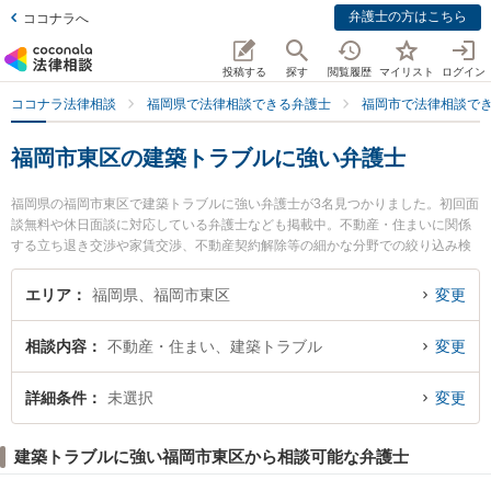
弁護士の方はこちら
ココナラへ
投稿する
探す
閲覧履歴
マイリスト
ログイン
ココナラ法律相談
福岡県で法律相談できる弁護士
福岡市で法律相談で
福岡市東区の建築トラブルに強い弁護士
福岡県の福岡市東区で建築トラブルに強い弁護士が3名見つかりました。初回面
談無料や休日面談に対応している弁護士なども掲載中。不動産・住まいに関係
する立ち退き交渉や家賃交渉、不動産契約解除等の細かな分野での絞り込み検
索もでき便利です。特に箱崎法律事務所の馬場 俊介弁護士やIK法律事務所の石
松 信行弁護士、香椎照葉法律事務所の牟田口 裕史弁護士のプロフィール情報や
エリア
福岡県、福岡市東区
変更
弁護士費用、強みなどが注目されています。『福岡市東区で土日や夜間に発生
した建築トラブルのトラブルを今すぐに弁護士に相談したい』『建築トラブル
相談内容
不動産・住まい、建築トラブル
変更
のトラブル解決の実績豊富な近くの弁護士を検索したい』『初回相談無料で建
築トラブルを法律相談できる福岡市東区内の弁護士に相談予約したい』などで
お困りの相談者さんにおすすめです。
詳細条件
未選択
変更
建築トラブルに強い福岡市東区から相談可能な弁護士