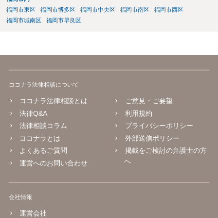
し合いを行うことができそうにないようでしたら、一度弁護士に依頼
福岡市東区
福岡市博多区
福岡市中央区
福岡市南区
福岡市西区
することをご検討いただくのがよろしいかもしれません。 ご参考にな
福岡市城南区
福岡市早良区
れば幸いです。
ココナラ法律相談について
ココナラ法律相談とは
ご意見・ご要望
法律Q&A
利用規約
法律相談コラム
プライバシーポリシー
ココナラとは
外部送信ポリシー
よくあるご質問
掲載をご検討の弁護士の方
へ
運営へのお問い合わせ
会社情報
運営会社