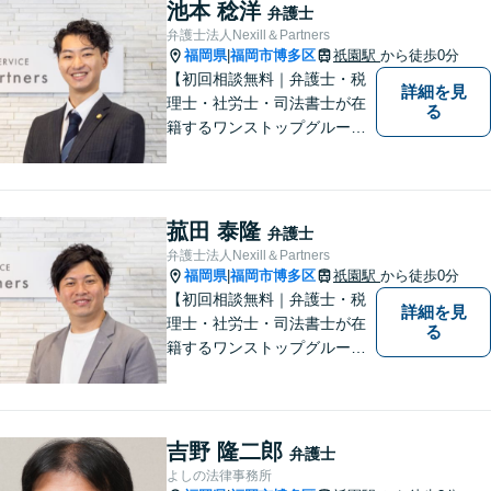
等複数士業の知識が必要な案
池本 稔洋
弁護士
件を一括して対応。九州トッ
弁護士法人Nexill＆Partners
プクラスの豊富な実績。
福岡県
福岡市博多区
祇園駅
から徒歩0分
|
【初回相談無料｜弁護士・税
詳細を見
理士・社労士・司法書士が在
る
籍するワンストップグルー
プ】Nexill＆Partnersは複数士
業が在籍するワンストップグ
ループです。相続や企業法務
等複数士業の知識が必要な案
菰田 泰隆
弁護士
件を一括して対応。九州トッ
弁護士法人Nexill＆Partners
プクラスの豊富な実績。
福岡県
福岡市博多区
祇園駅
から徒歩0分
|
【初回相談無料｜弁護士・税
詳細を見
理士・社労士・司法書士が在
る
籍するワンストップグルー
プ】Nexill＆Partnersは複数士
業が在籍するワンストップグ
ループです。相続や企業法務
等複数士業の知識が必要な案
吉野 隆二郎
弁護士
件を一括して対応。九州トッ
よしの法律事務所