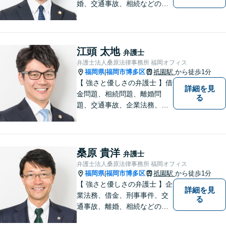
婚、交通事故、相続などのご
相談を承っております。まず
はお気軽にご相談ください。
チーム体制による迅速で最適
なリーガルサービスを提供い
江頭 太地
弁護士
たします。
弁護士法人桑原法律事務所 福岡オフィス
福岡県
福岡市博多区
祇園駅
から徒歩1分
|
【 強さと優しさの弁護士 】借
詳細を見
金問題、相続問題、離婚問
る
題、交通事故、企業法務、刑
事事件などのご相談を承って
おります。まずはお気軽にご
相談ください。チーム体制に
よる迅速で最適なリーガルサ
桑原 貴洋
弁護士
ービスを提供いたします。
弁護士法人桑原法律事務所 福岡オフィス
福岡県
福岡市博多区
祇園駅
から徒歩1分
|
【 強さと優しさの弁護士 】企
詳細を見
業法務、借金、刑事事件、交
る
通事故、離婚、相続などのご
相談を承っております。まず