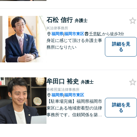
続、交通事故、労働問題など
の日常的な法律トラブルから
石松 信行
ビジネス上の法的課題まで、
弁護士
各種法律相談、訴訟・債権回
IK法律事務所
収等のご依頼を承っておりま
福岡県
福岡市東区
千早駅
から徒歩3分
|
す。
身近に感じて頂ける弁護士事
詳細を見
務所になりたい
る
牟田口 裕史
弁護士
香椎照葉法律事務所
福岡県
福岡市東区
|
【駐車場完備】福岡県福岡市
詳細を見
東区にある地域密着型の法律
る
事務所です。信頼関係を築
き、早期の円満解決を目指し
ます。まずは、些細なことで
も構いませんので、お困りの