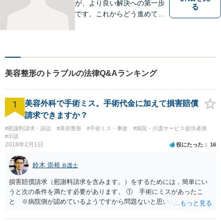
が、より良い解決への第一歩
る
です。これからどう進めてい
くのが一番よいか、最適な道
筋を一緒に考えていきます。
どんな些細なことでも構いま
せんので、遠慮なくご相談く
ださい。【分割払い利用可】
美容整形のトラブルの法律Q&Aランキング
【電話・メール面談可】
1
美容外科で手術ミス。手術代金に加えて損害賠償
請求できますか？
#慰謝料請求・訴訟
#美容整形
#手術ミス・事故
#病院・介護サービス提供者側
#示談
2018年2月1日
役にたった
16
鈴木 崇裕
弁護士
損害賠償請求（慰謝料請求を含みます。）をするためには，簡単にい
うと次の条件を満たす必要があります。 ① 手術にミスがあったこ
と ※病院側が認めているようですから問題ないと思います。 ② 手
術のミスの「せいで」仕事を休まなければならなくなったこと ③ 手