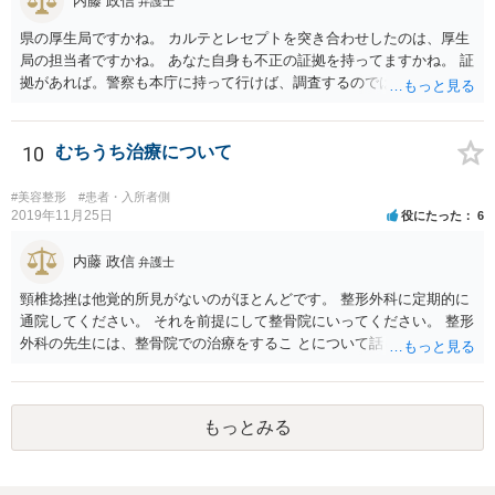
内藤 政信
弁護士
県の厚生局ですかね。 カルテとレセプトを突き合わせしたのは、厚生
局の担当者ですかね。 あなた自身も不正の証拠を持ってますかね。 証
拠があれば。警察も本庁に持って行けば、調査するのではないで すか
ね。 あなた自身も証拠を持ってるなら、直接損害賠償請求してもいい
で しょう。
10
むちうち治療について
#美容整形
#患者・入所者側
2019年11月25日
役にたった
6
内藤 政信
弁護士
頸椎捻挫は他覚的所見がないのがほとんどです。 整形外科に定期的に
通院してください。 それを前提にして整骨院にいってください。 整形
外科の先生には、整骨院での治療をするこ とについて話し、OKをも
らってください。
もっとみる