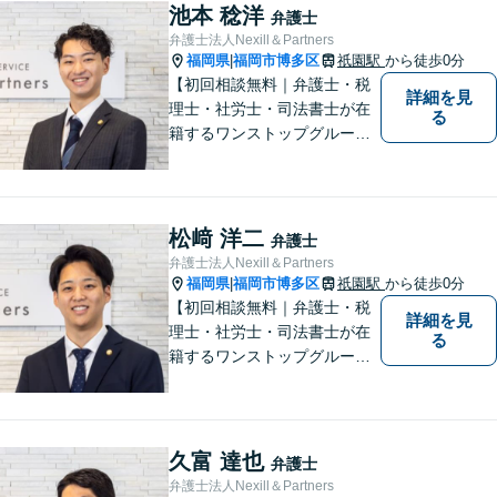
等複数士業の知識が必要な案
池本 稔洋
弁護士
件を一括して対応。九州トッ
弁護士法人Nexill＆Partners
プクラスの豊富な実績。
福岡県
福岡市博多区
祇園駅
から徒歩0分
|
【初回相談無料｜弁護士・税
詳細を見
理士・社労士・司法書士が在
る
籍するワンストップグルー
プ】Nexill＆Partnersは複数士
業が在籍するワンストップグ
ループです。相続や企業法務
等複数士業の知識が必要な案
松﨑 洋二
弁護士
件を一括して対応。九州トッ
弁護士法人Nexill＆Partners
プクラスの豊富な実績。
福岡県
福岡市博多区
祇園駅
から徒歩0分
|
【初回相談無料｜弁護士・税
詳細を見
理士・社労士・司法書士が在
る
籍するワンストップグルー
プ】Nexill＆Partnersは複数士
業が在籍するワンストップグ
ループです。相続や企業法務
等複数士業の知識が必要な案
久富 達也
弁護士
件を一括して対応。九州トッ
弁護士法人Nexill＆Partners