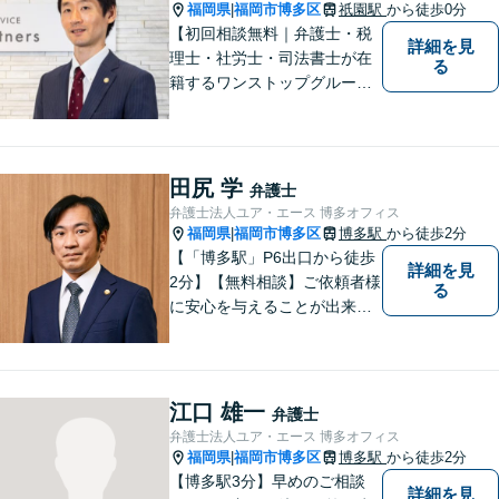
プクラスの豊富な実績。
福岡県
福岡市博多区
祇園駅
から徒歩0分
|
【初回相談無料｜弁護士・税
詳細を見
理士・社労士・司法書士が在
る
籍するワンストップグルー
プ】Nexill＆Partnersは複数士
業が在籍するワンストップグ
ループです。相続や企業法務
等複数士業の知識が必要な案
田尻 学
弁護士
件を一括して対応。九州トッ
弁護士法人ユア・エース 博多オフィス
プクラスの豊富な実績。
福岡県
福岡市博多区
博多駅
から徒歩2分
|
【「博多駅」P6出口から徒歩
詳細を見
2分】【無料相談】ご依頼者様
る
に安心を与えることが出来る
弁護士を目指してきました。
お悩みを抱えていらっしゃる
方に安心して日々を過ごして
いただくために、これからも
江口 雄一
弁護士
研鑽を積んでいきたいと考え
弁護士法人ユア・エース 博多オフィス
ております。
福岡県
福岡市博多区
博多駅
から徒歩2分
|
【博多駅3分】早めのご相談
詳細を見