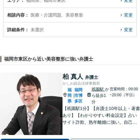
エリア
福岡県、福岡市東区
変更
相談内容
医療・介護問題、美容整形
変更
詳細条件
未選択
変更
福岡市東区から近い美容整形に強い弁護士
柏 真人
弁護士
かしわ総合法律事務所
祇園駅
か
営業時間：09:00
福
福岡
~20:00（平日）
岡
市博
ら徒歩1
|
県
多区
分
【祇園駅1分】【弁護士10年以上・著書
あり】【わかりやすい料金設定】占い
サイト詐欺、熟年離婚に強い。自己破
産や自宅を残す債務整理にも対応。丁
寧なアドバイスに定評あり。出会い系