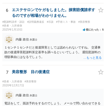
医師意見聴取などが考えられるかと思います。それらを踏まえてクリ
ニック側の過失を肯定できそうであれば、クリニックに対して具体的
6
エステサロンでケガをしました。損害賠償請求す
に損害賠償請求をしていくことになります。
るのですが相場がわかりません。
#慰謝料請求・訴訟
#説明義務違反
#示談
#手術ミス・事故
#美容整形
#患者・入所者側
2025年1月10日
役にたった
5
内藤 政信
弁護士
１センチ１センチだと後遺障害としては認められないですね。 交通事
故の後遺障害慰謝料算定基準を調べるといいでしょう。 通院慰謝料の
増額事由にはなるでしょう。
7
美容整形 目の後遺症
#患者・入所者側
#美容整形
2020年12月17日
内藤 政信
弁護士
電話をして、面談予約をするのでしょう。 メールで問い合わせできる