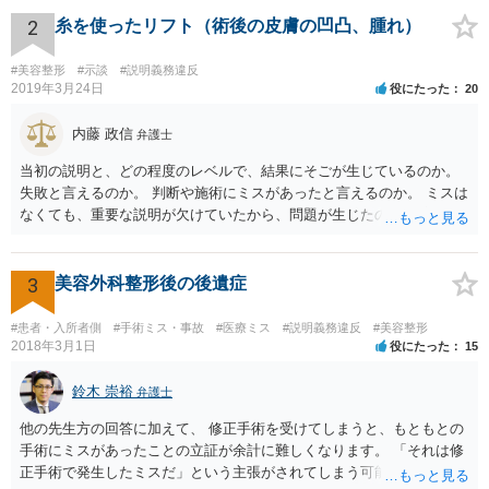
術のミスの「せいで」マスクが外せなくなったこと ④ 仕事を休まな
ければならなくなった「せいで」休業損害が発生したこと ⑤ マスク
2
糸を使ったリフト（術後の皮膚の凹凸、腫れ）
を外せなくなった「せいで」経済的に評価できる精神的な損害が発生
したこと 「せいで」と強調した点が，内藤先生のご指摘なさる「相当
#美容整形
#示談
#説明義務違反
因果関係」です。 手術のミスと関係のないことまでは責任追及ができ
2019年3月24日
役にたった
20
ないということです。 手術のミスの結果，手術前と比べて見た目が著
しく悪くなってしまったとか， 手術のミスの結果，入院期間が延びて
内藤 政信
弁護士
しまったとかいう事情があれば， 追加請求が可能な余地があります。
当初の説明と、どの程度のレベルで、結果にそごが生じているのか。
ただし，手術代の返金に応じた際に「これ以上金銭の請求はしませ
失敗と言えるのか。 判断や施術にミスがあったと言えるのか。 ミスは
ん」という趣旨の合意をしてしまっていると， 上記の請求は，基本的
なくても、重要な説明が欠けていたから、問題が生じたのか。 美容整
には困難となります。
形にある程度通じてる弁護士を探せるかどうか。
3
美容外科整形後の後遺症
#患者・入所者側
#手術ミス・事故
#医療ミス
#説明義務違反
#美容整形
2018年3月1日
役にたった
15
鈴木 崇裕
弁護士
他の先生方の回答に加えて、 修正手術を受けてしまうと、もともとの
手術にミスがあったことの立証が余計に難しくなります。 「それは修
正手術で発生したミスだ」という主張がされてしまう可能性があるか