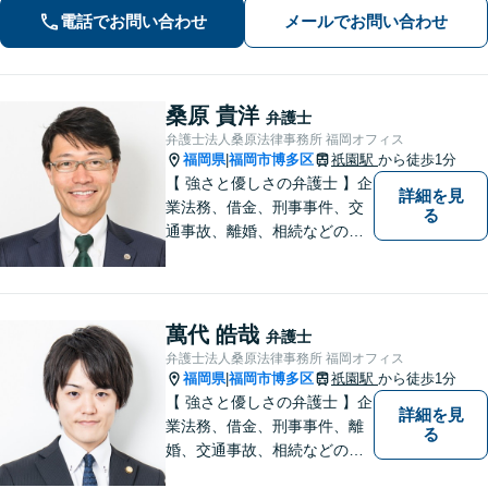
詐欺、刑事事件（博多警察署まで徒歩5
電話でお問い合わせ
メールでお問い合わせ
分）や相続にも対応。
桑原 貴洋
弁護士
弁護士法人桑原法律事務所 福岡オフィス
福岡県
福岡市博多区
祇園駅
から徒歩1分
|
【 強さと優しさの弁護士 】企
詳細を見
業法務、借金、刑事事件、交
る
通事故、離婚、相続などのご
相談を承っております。まず
はお気軽にご相談ください。
チーム体制による迅速で最適
なリーガルサービスを提供い
萬代 皓哉
弁護士
たします。
弁護士法人桑原法律事務所 福岡オフィス
福岡県
福岡市博多区
祇園駅
から徒歩1分
|
【 強さと優しさの弁護士 】企
詳細を見
業法務、借金、刑事事件、離
る
婚、交通事故、相続などのご
相談を承っております。まず