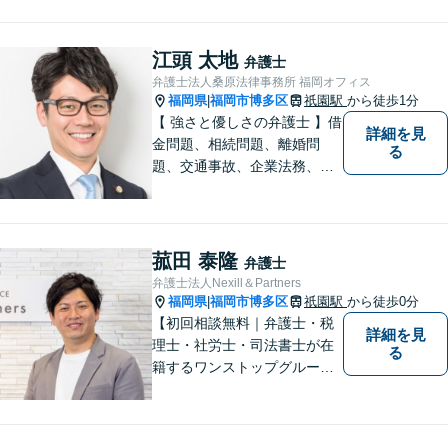
はお気軽にご相談ください。
チーム体制による迅速で最適
なリーガルサービスを提供い
江頭 太地
弁護士
たします。
弁護士法人桑原法律事務所 福岡オフィス
福岡県
福岡市博多区
祇園駅
から徒歩1分
|
【 強さと優しさの弁護士 】借
詳細を見
金問題、相続問題、離婚問
る
題、交通事故、企業法務、刑
事事件などのご相談を承って
おります。まずはお気軽にご
相談ください。チーム体制に
よる迅速で最適なリーガルサ
菰田 泰隆
弁護士
ービスを提供いたします。
弁護士法人Nexill＆Partners
福岡県
福岡市博多区
祇園駅
から徒歩0分
|
【初回相談無料｜弁護士・税
詳細を見
理士・社労士・司法書士が在
る
籍するワンストップグルー
プ】Nexill＆Partnersは複数士
業が在籍するワンストップグ
ループです。相続や企業法務