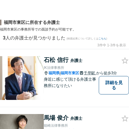
福岡市東区に所在する弁護士
福岡市東区の事務所等での面談予約が可能です。
3
人の弁護士が見つかりました
(検索結果について詳しくは
こちら
)
3件中 1-3件を表示
石松 信行
弁護士
IK法律事務所
福岡県
福岡市東区
千早駅
から徒歩3分
|
身近に感じて頂ける弁護士事
詳細を見
務所になりたい
る
馬場 俊介
弁護士
箱崎法律事務所