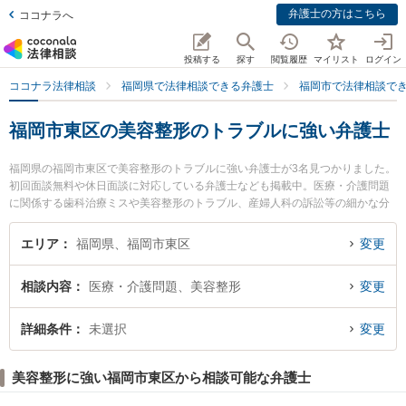
弁護士の方はこちら
ココナラへ
投稿する
探す
閲覧履歴
マイリスト
ログイン
ココナラ法律相談
福岡県で法律相談できる弁護士
福岡市で法律相談で
福岡市東区の美容整形のトラブルに強い弁護士
福岡県の福岡市東区で美容整形のトラブルに強い弁護士が3名見つかりました。
初回面談無料や休日面談に対応している弁護士なども掲載中。医療・介護問題
に関係する歯科治療ミスや美容整形のトラブル、産婦人科の訴訟等の細かな分
野での絞り込み検索もでき便利です。特にIK法律事務所の石松 信行弁護士や箱
崎法律事務所の馬場 俊介弁護士、香椎照葉法律事務所の牟田口 裕史弁護士のプ
エリア
福岡県、福岡市東区
変更
ロフィール情報や弁護士費用、強みなどが注目されています。『福岡市東区で
土日や夜間に発生した美容整形のトラブルのトラブルを今すぐに弁護士に相談
相談内容
医療・介護問題、美容整形
変更
したい』『美容整形のトラブルのトラブル解決の実績豊富な近くの弁護士を検
索したい』『初回相談無料で美容整形のトラブルを法律相談できる福岡市東区
内の弁護士に相談予約したい』などでお困りの相談者さんにおすすめです。
詳細条件
未選択
変更
美容整形に強い福岡市東区から相談可能な弁護士