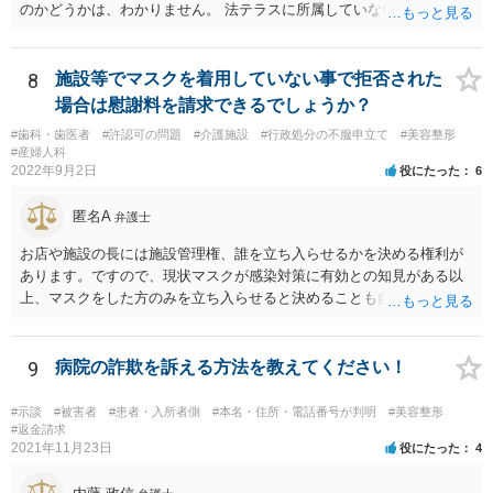
のかどうかは、わかりません。 法テラスに所属していないので。
8
施設等でマスクを着用していない事で拒否された
場合は慰謝料を請求できるでしょうか？
#歯科・歯医者
#許認可の問題
#介護施設
#行政処分の不服申立て
#美容整形
#産婦人科
2022年9月2日
役にたった
6
匿名A
弁護士
お店や施設の長には施設管理権、誰を立ち入らせるかを決める権利が
あります。ですので、現状マスクが感染対策に有効との知見がある以
上、マスクをした方のみを立ち入らせると決めることも自由であり、
不当な差別には当たらないと考えられます。 これが公衆浴場や旅館業
など公益的な側面のある業種ですと、公衆浴場法など各種業法で定め
られた理由以外での利用拒否は禁止されていますし、公の施設でもマ
9
病院の詐欺を訴える方法を教えてください！
スクなしだけでの利用拒否は問題となりえますが、民間のお店に対し
ては慰謝料の請求は認められないと考えられます。
#示談
#被害者
#患者・入所者側
#本名・住所・電話番号が判明
#美容整形
#返金請求
2021年11月23日
役にたった
4