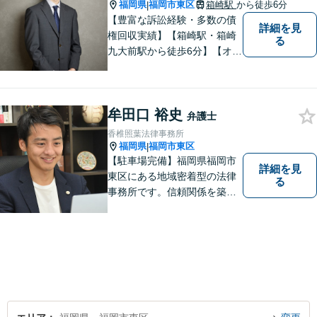
福岡県
福岡市東区
箱崎駅
から徒歩6分
|
【豊富な訴訟経験・多数の債
詳細を見
権回収実績】【箱崎駅・箱崎
る
九大前駅から徒歩6分】【オン
ライン相談対応】離婚、相
続、交通事故、労働問題など
の日常的な法律トラブルから
牟田口 裕史
ビジネス上の法的課題まで、
弁護士
各種法律相談、訴訟・債権回
香椎照葉法律事務所
収等のご依頼を承っておりま
福岡県
福岡市東区
|
す。
【駐車場完備】福岡県福岡市
詳細を見
東区にある地域密着型の法律
る
事務所です。信頼関係を築
き、早期の円満解決を目指し
ます。まずは、些細なことで
も構いませんので、お困りの
方は気軽にご相談ください。