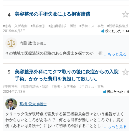
らです。 心身の苦痛はあるでしょうけれども、損害賠償請求などをご
検討なさっているのであれば、修正手術を受けるまえに弁護士に相談
して対応を決めることを強くお勧めいたします。
4
美容整形の手術失敗による損害賠償
#患者・入所者側
#美容整形
#慰謝料請求・訴訟
#手術ミス・事故
#説明義務違反
2019年4月3日
役にたった
14
内藤 政信
弁護士
その地域で医療過誤の経験のある弁護士を探すのが 一番近道だね。
5
美容整形外科にてクマ取りの後に炎症からの入院
手術。かかった費用を負担して欲しい。
#美容整形
#慰謝料請求・訴訟
#患者・入所者側
#手術ミス・事故
2024年7月3日
役にたった
9
髙橋 俊太
弁護士
クリニック側が現時点で言及する第三者委員会云々という趣旨がよく
わからないところがあるので、何とも回答が難しいところです。貴方
側（あるいは弁護士）において初動で検討することとしては、クリニ
ックから診療記録の入手をすること、緊急入院先の診断内容の確認や