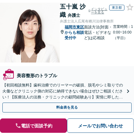
五十嵐 沙
東京都
インタビュ
ーを見る
織
弁護士
弁護士法人広尾有栖川法律事務所
営業時間：1
福岡市東区
面談方法(対面・
からも相談
電話・ビデオな
0:00~16:00
受付中
ど)は応相談
（平日）
美容整形のトラブル
【初回相談無料】歯科治療でのリーマーの破損、脱毛やシミ取りでの
火傷などクリニック側の対応に納得できない場合はぜひご相談くださ
い！【医療法人の法務・クリニックの顧問経験あり】実情に即したア
ドバイスで、納得のできるトラブルの解決を目指します。
料金表を見る
電話で面談予約
メールでお問い合わせ