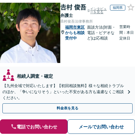
𠮷村 俊吾
福岡県
インタビュ
ーを見る
弁護士
𠮷村俊吾法律事務所
営業時
福岡市東区
面談方法(対面・
からも相談
電話・ビデオな
間：本日
受付中
ど)は応相談
定休日
相続人調査・確定
【九州全域で対応いたします】【初回相談無料】様々な相続トラブル
のほか、「争いになりそう」といった不安がある方も遠慮なくご相談
ください。
料金表を見る
電話でお問い合わせ
メールでお問い合わせ