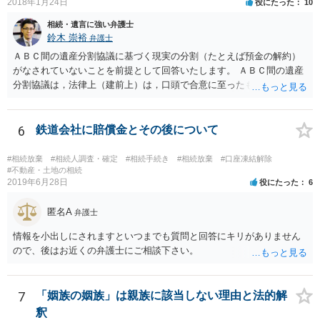
2018年1月24日
役にたった
10
相続・遺言に強い弁護士
鈴木 崇裕
弁護士
ＡＢＣ間の遺産分割協議に基づく現実の分割（たとえば預金の解約）
がなされていないことを前提として回答いたします。 ＡＢＣ間の遺産
分割協議は，法律上（建前上）は，口頭で合意に至ったものであって
も有効です。 しかし，口頭で合意したことを立証する方法がありませ
ん。 また，不動産の名義を移転するためには，遺産分割協議書への署
名捺印を得る必要があります。 したがって，残念ながら，「ＡＢＣ間
6
鉄道会社に賠償金とその後について
の遺産分割協議が有効に成立している」という前提に基づく主張は困
難と思われます。 「ＡＢＣ間の遺産分割協議は未了のまま，ＡとＢが
#相続放棄
#相続人調査・確定
#相続手続き
#相続放棄
#口座凍結解除
死亡し，二次相続が発生した」という前提に基づいて協議を進める必
#不動産・土地の相続
2019年6月28日
役にたった
6
要があります。 もちろん，Ｃの立場としては，ＡＢＣ間の遺産分割協
議の内容を前提とした主張をすることが最も有利ですが，ＡＢの相続
匿名A
人は応じない姿勢を示していることから，実現は困難だと思います。
弁護士
主張としては維持しつつも，現実的な解決方法（遺産分割協議の落と
情報を小出しにされますといつまでも質問と回答にキリがありません
しどころ）としては，譲歩することを甘受しなければならないかもし
ので、後はお近くの弁護士にご相談下さい。
れません。
7
「姻族の姻族」は親族に該当しない理由と法的解
釈