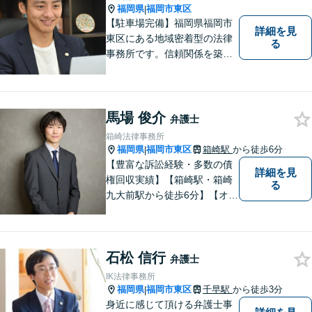
福岡県
福岡市東区
|
【駐車場完備】福岡県福岡市
詳細を見
東区にある地域密着型の法律
る
事務所です。信頼関係を築
き、早期の円満解決を目指し
ます。まずは、些細なことで
も構いませんので、お困りの
方は気軽にご相談ください。
馬場 俊介
弁護士
箱崎法律事務所
福岡県
福岡市東区
箱崎駅
から徒歩6分
|
【豊富な訴訟経験・多数の債
詳細を見
権回収実績】【箱崎駅・箱崎
る
九大前駅から徒歩6分】【オン
ライン相談対応】離婚、相
続、交通事故、労働問題など
の日常的な法律トラブルから
石松 信行
ビジネス上の法的課題まで、
弁護士
各種法律相談、訴訟・債権回
IK法律事務所
収等のご依頼を承っておりま
福岡県
福岡市東区
千早駅
から徒歩3分
|
す。
身近に感じて頂ける弁護士事