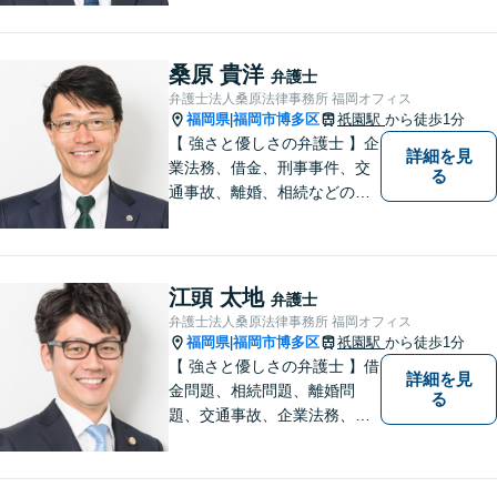
はお気軽にご相談ください。
チーム体制による迅速で最適
なリーガルサービスを提供い
桑原 貴洋
弁護士
たします。
弁護士法人桑原法律事務所 福岡オフィス
福岡県
福岡市博多区
祇園駅
から徒歩1分
|
【 強さと優しさの弁護士 】企
詳細を見
業法務、借金、刑事事件、交
る
通事故、離婚、相続などのご
相談を承っております。まず
はお気軽にご相談ください。
チーム体制による迅速で最適
なリーガルサービスを提供い
江頭 太地
弁護士
たします。
弁護士法人桑原法律事務所 福岡オフィス
福岡県
福岡市博多区
祇園駅
から徒歩1分
|
【 強さと優しさの弁護士 】借
詳細を見
金問題、相続問題、離婚問
る
題、交通事故、企業法務、刑
事事件などのご相談を承って
おります。まずはお気軽にご
相談ください。チーム体制に