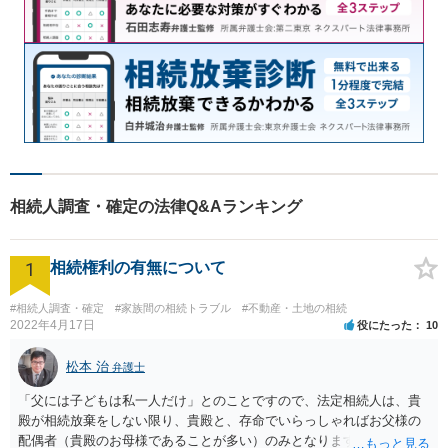
相続人調査・確定の法律Q&Aランキング
1
相続権利の有無について
#相続人調査・確定
#家族間の相続トラブル
#不動産・土地の相続
2022年4月17日
役にたった
10
松本 治
弁護士
「父には子どもは私一人だけ」とのことですので、法定相続人は、貴
殿が相続放棄をしない限り、貴殿と、存命でいらっしゃればお父様の
配偶者（貴殿のお母様であることが多い）のみとなります。遺言がな