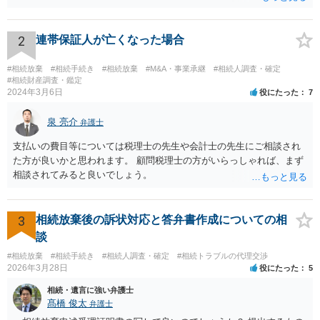
い限り、「次男」（お父様の弟）らの相続権は発生しません。
2
連帯保証人が亡くなった場合
#相続放棄
#相続手続き
#相続放棄
#M&A・事業承継
#相続人調査・確定
#相続財産調査・鑑定
2024年3月6日
役にたった
7
泉 亮介
弁護士
支払いの費目等については税理士の先生や会計士の先生にご相談され
た方が良いかと思われます。 顧問税理士の方がいらっしゃれば、まず
相談されてみると良いでしょう。
3
相続放棄後の訴状対応と答弁書作成についての相
談
#相続放棄
#相続手続き
#相続人調査・確定
#相続トラブルの代理交渉
2026年3月28日
役にたった
5
相続・遺言に強い弁護士
髙橋 俊太
弁護士