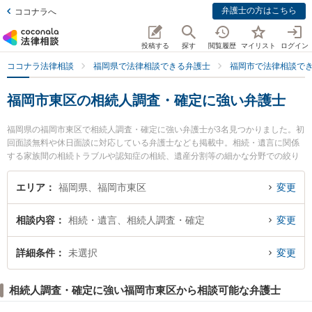
弁護士の方はこちら
ココナラへ
投稿する
探す
閲覧履歴
マイリスト
ログイン
ココナラ法律相談
福岡県で法律相談できる弁護士
福岡市で法律相談で
福岡市東区の相続人調査・確定に強い弁護士
福岡県の福岡市東区で相続人調査・確定に強い弁護士が3名見つかりました。初
回面談無料や休日面談に対応している弁護士なども掲載中。相続・遺言に関係
する家族間の相続トラブルや認知症の相続、遺産分割等の細かな分野での絞り
込み検索もでき便利です。特に香椎照葉法律事務所の牟田口 裕史弁護士や箱崎
法律事務所の馬場 俊介弁護士、IK法律事務所の石松 信行弁護士のプロフィール
エリア
福岡県、福岡市東区
変更
情報や弁護士費用、強みなどが注目されています。『福岡市東区で土日や夜間
に発生した相続人調査・確定のトラブルを今すぐに弁護士に相談したい』『相
相談内容
相続・遺言、相続人調査・確定
変更
続人調査・確定のトラブル解決の実績豊富な近くの弁護士を検索したい』『初
回相談無料で相続人調査・確定を法律相談できる福岡市東区内の弁護士に相談
予約したい』などでお困りの相談者さんにおすすめです。
詳細条件
未選択
変更
相続人調査・確定に強い福岡市東区から相談可能な弁護士