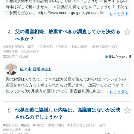
＞相続放棄申述受理証明書の写しで良いのでしょうか？ 提出するもの
自体は写しで構いません。 ＞証拠説明書とはなんでしょうか？ 下記を
ご参照ください。 https://www.courts.go.jp/tokyo-s/vc-files/tokyo-s/file/
14-1kisairei.pdf
4
父の遺産相続、放棄すべきか調査してから決める
べきか？
#相続財産調査・鑑定
#遺産分割
#不動産・土地の相続
#相続人調査・確定
#相続放棄
#相続手続き
2025年7月15日
役にたった
5
佐々木 晋輔
弁護士
実のお父様ですので、できればお父様が住んでおられたマンションの
処理をされる方向で考えられたらと思います。 放棄するかどうかは、
知ってから3カ月以内が原則ですが、家庭裁判所に申立すれば3カ月の
期間を伸長することができます。 その間に、財産の状況を調査して、
放棄するかどうか決めることができます。 銀行やサラ金が数年も放置
することはありませんので、数年後に借金が発見される可能性はほぼ
5
他界直後に協議した内容は、協議書はないが反映
ありません。 なお、私が扱った相続放棄を検討していた案件で、期間
されるのでしょうか？
伸長して調査したところ、サラ金に対する過払金など相当な財産が見
#遺産分割
#協議
#不動産・土地の相続
#遺留分侵害額請求・放棄
つかったため相続したという事例がありました。
#相続人調査・確定