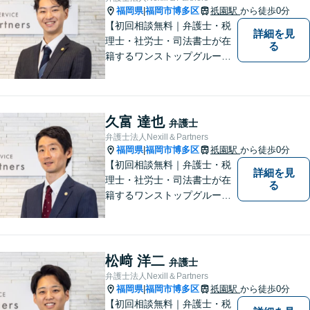
プクラスの豊富な実績。
福岡県
福岡市博多区
祇園駅
から徒歩0分
|
【初回相談無料｜弁護士・税
詳細を見
理士・社労士・司法書士が在
る
籍するワンストップグルー
プ】Nexill＆Partnersは複数士
業が在籍するワンストップグ
ループです。相続や企業法務
等複数士業の知識が必要な案
久富 達也
弁護士
件を一括して対応。九州トッ
弁護士法人Nexill＆Partners
プクラスの豊富な実績。
福岡県
福岡市博多区
祇園駅
から徒歩0分
|
【初回相談無料｜弁護士・税
詳細を見
理士・社労士・司法書士が在
る
籍するワンストップグルー
プ】Nexill＆Partnersは複数士
業が在籍するワンストップグ
ループです。相続や企業法務
等複数士業の知識が必要な案
松﨑 洋二
弁護士
件を一括して対応。九州トッ
弁護士法人Nexill＆Partners
プクラスの豊富な実績。
福岡県
福岡市博多区
祇園駅
から徒歩0分
|
【初回相談無料｜弁護士・税