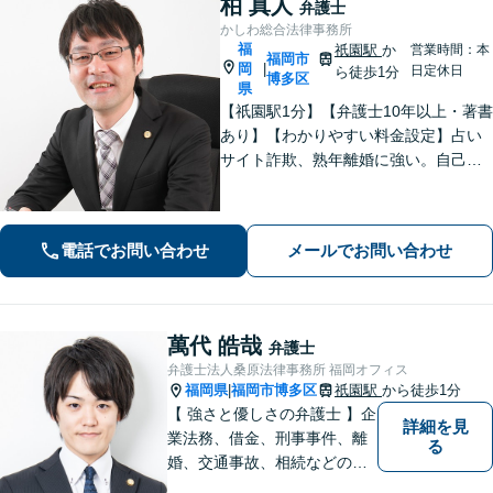
柏 真人
弁護士
かしわ総合法律事務所
福
祇園駅
か
営業時間：本
福岡市
岡
|
日定休日
ら徒歩1分
博多区
県
【祇園駅1分】【弁護士10年以上・著書
あり】【わかりやすい料金設定】占い
サイト詐欺、熟年離婚に強い。自己破
産や自宅を残す債務整理にも対応。丁
寧なアドバイスに定評あり。出会い系
詐欺、刑事事件（博多警察署まで徒歩5
電話でお問い合わせ
メールでお問い合わせ
分）や相続にも対応。
萬代 皓哉
弁護士
弁護士法人桑原法律事務所 福岡オフィス
福岡県
福岡市博多区
祇園駅
から徒歩1分
|
【 強さと優しさの弁護士 】企
詳細を見
業法務、借金、刑事事件、離
る
婚、交通事故、相続などのご
相談を承っております。まず