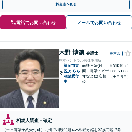
執行／事業承継など、お任せください」【休日相談あり】
料金表を見る
電話でお問い合わせ
メールでお問い合わせ
木野 博徳
弁護士
熊本県
熊本セントラル法律事務所
福岡市東
面談方法(対
営業時間：1
区
からも
面・電話・ビデ
1:00~21:00
相談受付
オなど)は応相
（土日祝日）
中
談
相続人調査・確定
【土日電話予約受付可】九州で相続問題や不動産が絡む家族問題で弁