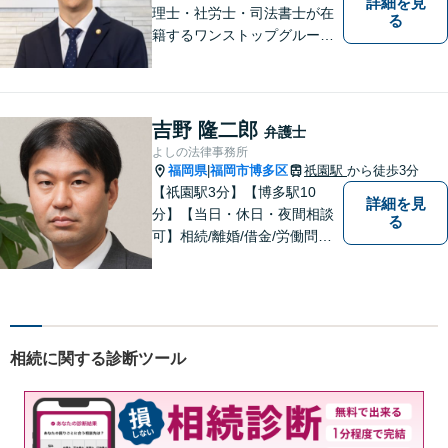
詳細を見
理士・社労士・司法書士が在
る
籍するワンストップグルー
プ】Nexill＆Partnersは複数士
業が在籍するワンストップグ
ループです。相続や企業法務
等複数士業の知識が必要な案
吉野 隆二郎
弁護士
件を一括して対応。九州トッ
よしの法律事務所
プクラスの豊富な実績。
福岡県
福岡市博多区
祇園駅
から徒歩3分
|
【祇園駅3分】【博多駅10
詳細を見
分】【当日・休日・夜間相談
る
可】相続/離婚/借金/労働問題/
交通事故など幅広い分野の法
律相談に対応しております。
ご依頼者様のお悩みをしっか
りうかがい、円滑な解決のた
めに「スピード感」を大事に
相続に関する診断ツール
しております。