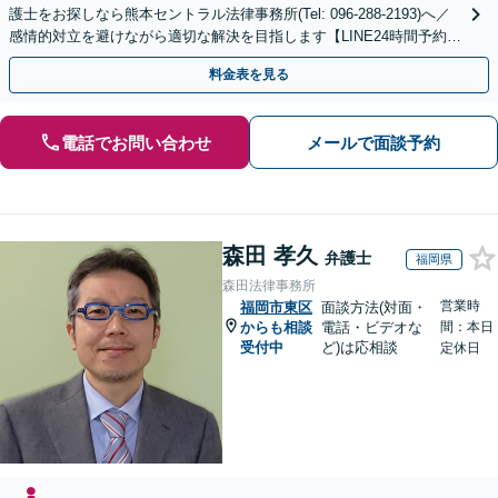
護士をお探しなら熊本セントラル法律事務所(Tel: 096-288-2193)へ／
感情的対立を避けながら適切な解決を目指します【LINE24時間予約受
付可】【休日・夜間相談可】
料金表を見る
電話でお問い合わせ
メールで面談予約
森田 孝久
弁護士
福岡県
森田法律事務所
営業時
福岡市東区
面談方法(対面・
からも相談
電話・ビデオな
間：本日
受付中
ど)は応相談
定休日