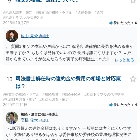
9
ができれば構いません。）。 今後の対応としては， ①伯母さんの相続
財産（遺産）の全容を整理する（預貯金，有価証券，不動産等の有無
#相続人調査・確定
#家族間の相続トラブル
#遺産分割
#遺言
を調べることになります。） ②相続財産に照らし，相続税の申告の準
#相続トラブルの代理交渉
2025年10月7日
役にたった
6
備をする（税理士の先生にご相談ください。） ③遺産分割協議をする
（ご本人同士で行っても構いませんし，弁護士に相談することもよろ
佐山 亮介
しいと思います。） ことになります。
弁護士
。 質問1 祖父の本籍や戸籍から出てる場合 法律的に長男を決める事が
出来ますか？ もしくは見解でいいので 長男は誰になりますか？ →戸
籍から出ていようがなんだろうが実子の序列は生まれた順ですから、
先方が後から生まれたならばお父様がお祖父様の長男です。 質問2 遺
書が腹違いの長男に向けてある場合 書かれてる内容が最優先にされる
のですか？ →遺書というのが、法律上の遺言の形式を守っている限り
10
司法書士解任時の違約金や費用の相場と対応策
はそのとおりです。 質問3 父が腹違いの長男に法律的に優位になれそ
は？
うな事はありますか？ →遺言が有効な場合、優位に立つことはできま
#家族間の相続トラブル
#相続放棄
#相続手続き
#相続トラブルの代理交渉
せんが、お祖父様が認知症であるなどの「遺言が作れないはずの事
#相続財産調査・鑑定
#相続人調査・確定
情」があるならば①遺言無効確認の訴えを起こすのは一つの手です。
2025年2月4日
役にたった
4
それができない場合は②遺留分侵害額請求で争うほかありません。 質
相続・遺言に強い弁護士
問4 相続トラブルの代理交渉は可能でしょうか。 →一般論としては可
髙橋 俊太
弁護士
能ですが、お伺いする内容ですとお祖父様が亡くなられた後に動くこ
とになるでしょう。
＞100万超えの違約金額はありえますか？ 一般的には考えにくいです
が、実際にあり得るかは否かは委任事項や委任後の業務処理状況等に