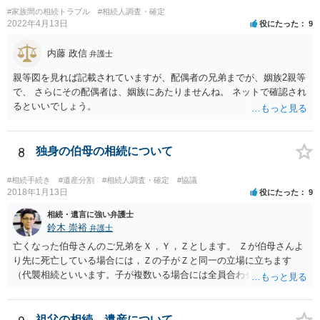
#家族間の相続トラブル
#相続人調査・確定
2022年4月13日
役にたった
9
内藤 政信
弁護士
親等図を見れば記載されていますが、配偶者の兄弟までが、姻族2親等
で、 さらにその配偶者は、姻族にあたりませんね。 ネットで確認され
るといいでしょう。
8
独身の伯母の相続について
#相続手続き
#遺産分割
#相続人調査・確定
#協議
2018年1月13日
役にたった
9
相続・遺言に強い弁護士
鈴木 崇裕
弁護士
亡くなった伯母さんのご兄弟をＸ，Ｙ，Ｚとします。 Ｚが伯母さんよ
り先に死亡している場合には，Ｚの子がＺと同一の立場に立ちます
（代襲相続といいます。子が複数いる場合には全員合わせてＺと同一
の取り分です。）。 Ｘ，Ｙ，Ｚ（またＺの子）はそれぞれ３分の１ず
つの相続分を有していますので， そのことを前提として，遺産分割協
議をすることになります（必ずしも３分の１ずつにしなくても，合意
祖父の相続、遺産について。