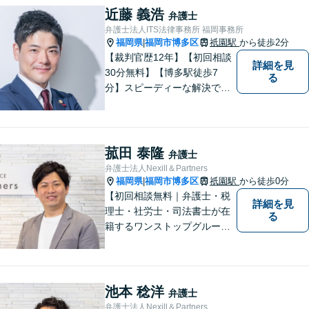
よる迅速で最適なリーガルサ
近藤 義浩
弁護士
ービスを提供いたします。
弁護士法人ITS法律事務所 福岡事務所
福岡県
福岡市博多区
祇園駅
から徒歩2分
|
【裁判官歴12年】【初回相談
詳細を見
30分無料】【博多駅徒歩7
る
分】スピーディーな解決で
「困った…」を「よかっ
た！」に。裁判官経験を武器
に、お困りごとを解決して、
「明日に向かって進む力」を
菰田 泰隆
弁護士
サポートします。
弁護士法人Nexill＆Partners
福岡県
福岡市博多区
祇園駅
から徒歩0分
|
【初回相談無料｜弁護士・税
詳細を見
理士・社労士・司法書士が在
る
籍するワンストップグルー
プ】Nexill＆Partnersは複数士
業が在籍するワンストップグ
ループです。相続や企業法務
等複数士業の知識が必要な案
池本 稔洋
弁護士
件を一括して対応。九州トッ
弁護士法人Nexill＆Partners