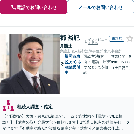
電話でお問い合わせ
メールでお問い合わせ
都 裕記
東京都
インタビュー
を見る
弁護士
弁護士法人新都法律事務所 東京事務所
福岡市東
面談方法(対
営業時間：0
区
からも
面・電話・ビデ
9:00~19:00
相談受付
オなど)は応相
（土日祝日）
中
談
相続人調査・確定
【全国対応】大阪・東京の2拠点でチームで迅速対応【電話・WEB相
談可】【遺産の取り分最大化を目指します】1営業日以内の返信を心
がけます「不動産が絡んだ複雑な遺産分割／遺留分／遺言書の作成・