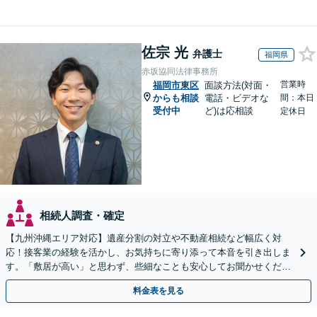
佐宗 光
弁護士
福岡県
赤坂協同法律事務所
営業時
福岡市東区
面談方法(対面・
からも相談
電話・ビデオな
間：本日
受付中
ど)は応相談
定休日
相続人調査・確定
【九州沖縄エリア対応】遺産分割の対立や不動産相続など幅広く対
応！接客業の経験を活かし、お気持ちに寄り添って本音を引き出しま
す。「敷居が高い」と思わず、些細なことも安心してお聞かせくださ
い【初回相談無料】【夜間・休日相談可】
料金表を見る