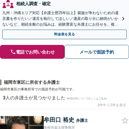
相続人調査・確定
九州・沖縄エリア対応【弁護士歴25年以上】親族が争わないための遺
言書を作りたい／遺言を執行してほしい／遺産の取り分に納得がいか
ないなど、相続全般のお悩みは、経験豊富な弁護士にお任せを。複雑
な問題も粘り強く対応し、解決に導きます。
料金表を見る
電話でお問い合わせ
メールで面談予約
福岡市東区に所在する弁護士
福岡市東区の事務所等での面談予約が可能です。
3
人の弁護士が見つかりました
(検索結果について詳しくは
こちら
)
3件中 1-3件を表示
牟田口 裕史
弁護士
香椎照葉法律事務所