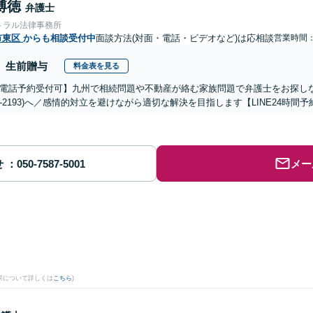
博徳
弁護士
トラル法律事務所
市東区
からも相談受付中
面談方法(対面・電話・ビデオなど)は応相談
営業時間：0
生前贈与
料金表を見る
電話予約受付可】九州で相続問題や不動産が絡む家族問題で弁護士をお探しなら熊
288-2193)へ／感情的対立を避けながら適切な解決を目指します【LINE24
せ
メー
。
果について詳しくは
こちら
)