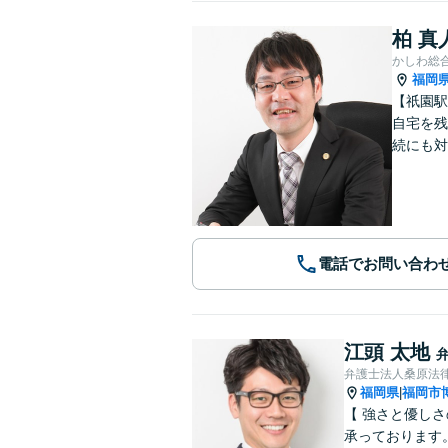
柏 真
かしわ総
福岡
【祇園駅
自宅を残
続にも対
電話でお問い合わ
江頭 太地
弁護士法人桑原法律
福岡県
福岡市
|
【 強さと優し
承っております