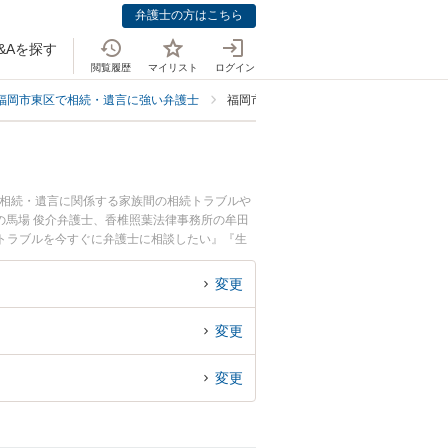
弁護士の方はこちら
&Aを探す
閲覧履歴
マイリスト
ログイン
福岡市東区で相続・遺言に強い弁護士
福岡市東区で生前贈与に強い弁護士
。相続・遺言に関係する家族間の相続トラブルや
の馬場 俊介弁護士、香椎照葉法律事務所の牟田
トラブルを今すぐに弁護士に相談したい』『生
士に相談予約したい』などでお困りの相談者さん
変更
変更
変更