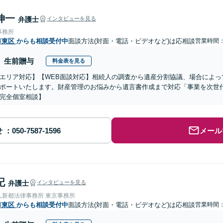
伸一
弁護士
インタビューを見る
事務所
市東区
からも相談受付中
面談方法(対面・電話・ビデオなど)は応相談
営業時間：0
生前贈与
料金表を見る
エリア対応】【WEB面談対応】相続人の調査から遺産分割協議、場合によっ
ポートいたします。財産管理のお悩みから遺言書作成まで対応「事業を次世
完全個室相談】
せ
メール
記
弁護士
インタビューを見る
人新都法律事務所 東京事務所
市東区
からも相談受付中
面談方法(対面・電話・ビデオなど)は応相談
営業時間：0