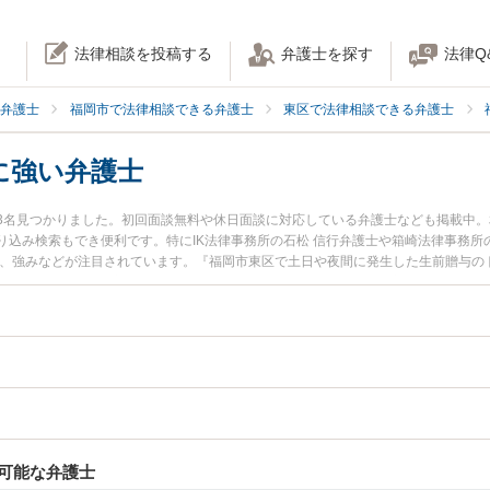
法律相談を投稿する
弁護士を探す
法律Q
弁護士
福岡市で法律相談できる弁護士
東区で法律相談できる弁護士
に強い弁護士
3名見つかりました。初回面談無料や休日面談に対応している弁護士なども掲載中
込み検索もでき便利です。特にIK法律事務所の石松 信行弁護士や箱崎法律事務所
用、強みなどが注目されています。『福岡市東区で土日や夜間に発生した生前贈与の
士を検索したい』『初回相談無料で生前贈与を法律相談できる福岡市東区内の弁護
可能な弁護士