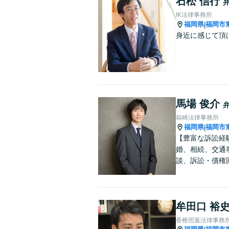
石松 信行
IK法律事務所
福岡県
福岡市
|
身近に感じて頂
馬場 俊介
箱崎法律事務所
福岡県
福岡市
|
【豊富な訴訟経
婚、相続、交通
談、訴訟・債権
牟田口 裕
香椎照葉法律事務