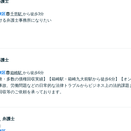
弁護士
東区
千早駅
から徒歩3分
ける弁護士事務所になりたい
弁護士
東区
箱崎駅
から徒歩6分
験・多数の債権回収実績】【箱崎駅・箱崎九大前駅から徒歩6分】【オ
事故、労働問題などの日常的な法律トラブルからビジネス上の法的課題
回収等のご依頼を承っております。
史
弁護士
所