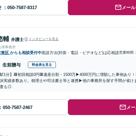
せ
メール
悠輔
弁護士
インタビューを見る
法律事務所
市東区
からも相談受付中
面談方法(対面・電話・ビデオなど)は応相談
営業時間：0
生前贈与
料金表を見る
駅1分】🟥初回相談0円🟥遺産分割・1500万▶4000万円に増額した事例あ
決実績多数あり。税理士や司法書士等と連携▶他の事務所を探す手間が省け
査も◎
メー