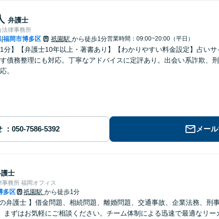
人
弁護士
合法律事務所
県
福岡市博多区
祇園駅
から徒歩1分
営業時間：09:00~20:00（平日）
|
1分】【弁護士10年以上・著書あり】【わかりやすい料金設定】占い
す債務整理にも対応。丁寧なアドバイスに定評あり。出会い系詐欺、刑
応。
せ
メール
弁護士
事務所 福岡オフィス
博多区
祇園駅
から徒歩1分
さの弁護士 】借金問題、相続問題、離婚問題、交通事故、企業法務、刑
。まずはお気軽にご相談ください。チーム体制による迅速で最適なリー