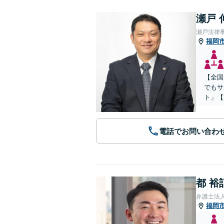
瀬戸 
瀬戸法律
福岡
【全国
でもサ
ト」【
電話でお問い合わ
都 裕
弁護士法
福岡