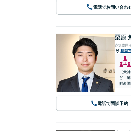
電話でお問い合わ
栗原 
赤坂協同
福岡
【天神
ど、解
財産調
電話で面談予約