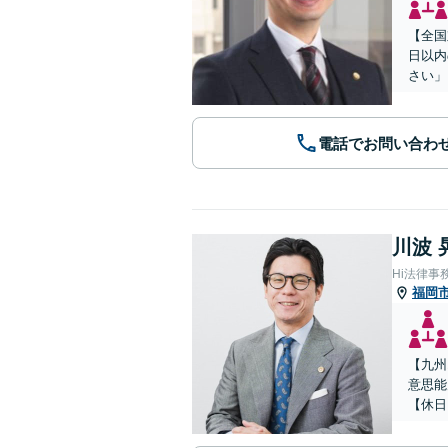
【全国
日以内
さい」
電話でお問い合わ
川波 
Hi法律事
福岡
【九州
意思能
【休日