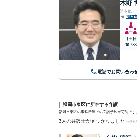
木野 
熊本セン
福岡
【土日
96-
電話でお問い合わ
福岡市東区に所在する弁護士
福岡市東区の事務所等での面談予約が可能です
3
人の弁護士が見つかりました
(検索結