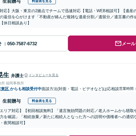
生前贈与
料金表を見る
対応】大阪・東京の2拠点でチームで迅速対応【電話・WEB相談可】【遺産
の返信を心がけます「不動産が絡んだ複雑な遺産分割／遺留分／遺言書の作
【休日相談あり】
せ
メール
晃生
弁護士
インタビューを見る
務所 福岡事務所
市東区
からも相談受付中
面談方法(対面・電話・ビデオなど)は応相談
営業時間：0
生前贈与
料金表を見る
エリア対応】【初回相談無料】「遺言無効問題の対応／老人ホームから聴取
力を確認」「相続放棄／新たに相続人となった方への説明や債権者への適切
・夜間相談可】