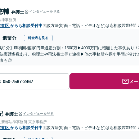
悠輔
弁護士
インタビューを見る
法律事務所
市東区
からも相談受付中
面談方法(対面・電話・ビデオなど)は応相談
営業時間：0
遺留分
料金表を見る
駅1分】🟥初回相談0円🟥遺産分割・1500万▶4000万円に増額した事例あ
決実績多数あり。税理士や司法書士等と連携▶他の事務所を探す手間が省け
査も◎
メー
記
弁護士
インタビューを見る
人新都法律事務所 東京事務所
市東区
からも相談受付中
面談方法(対面・電話・ビデオなど)は応相談
営業時間：0