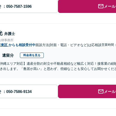
せ
メール
光
弁護士
法律事務所
市東区
からも相談受付中
面談方法(対面・電話・ビデオなど)は応相談
営業時間：0
遺留分
料金表を見る
沖縄エリア対応】遺産分割の対立や不動産相続など幅広く対応！接客業の経
き出します。「敷居が高い」と思わず、些細なことも安心してお聞かせくだ
せ
メール