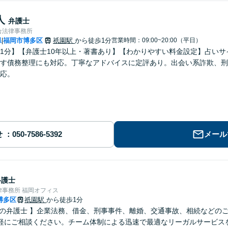
人
弁護士
合法律事務所
県
福岡市博多区
祇園駅
から徒歩1分
営業時間：09:00~20:00（平日）
|
1分】【弁護士10年以上・著書あり】【わかりやすい料金設定】占い
す債務整理にも対応。丁寧なアドバイスに定評あり。出会い系詐欺、刑
応。
せ
メール
弁護士
事務所 福岡オフィス
博多区
祇園駅
から徒歩1分
さの弁護士 】企業法務、借金、刑事事件、離婚、交通事故、相続などの
軽にご相談ください。チーム体制による迅速で最適なリーガルサービス