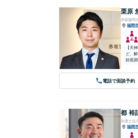
栗原 
赤坂協同
福岡
【天神
ど、解
財産調
電話で面談予約
都 裕
弁護士法
福岡