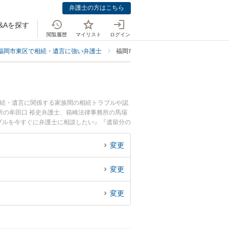
弁護士の方はこちら
&Aを探す
閲覧履歴
マイリスト
ログイン
福岡市東区で相続・遺言に強い弁護士
福岡市東区で遺留分侵害額請求・放棄に
相続・遺言に関係する家族間の相続トラブルや認
所の牟田口 裕史弁護士、箱崎法律事務所の馬場
ブルを今すぐに弁護士に相談したい』『遺留分の
約したい』などでお困りの相談者さんにおすすめ
変更
変更
変更