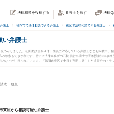
法律相談を投稿する
弁護士を探す
法律Q
弁護士
福岡市で法律相談できる弁護士
東区で法律相談できる弁護士
強い弁護士
名見つかりました。初回面談無料や休日面談に対応している弁護士なども掲載中。
み検索もでき便利です。特にIK法律事務所の石松 信行弁護士や香椎照葉法律事務
強みなどが注目されています。『福岡市東区で土日や夜間に発生した遺留分のトラ
したい』『初回相談無料で遺留分を法律相談できる福岡市東区内の弁護士に相談予
請求・放棄
市東区から相談可能な弁護士