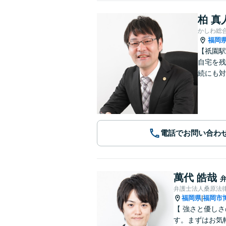
柏 真
かしわ総
福岡
【祇園駅
自宅を残
続にも対
電話でお問い合わ
萬代 皓哉
弁護士法人桑原法律
福岡県
福岡市
|
【 強さと優し
す。まずはお気