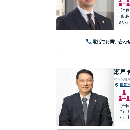
【全国
日以内
さい」
電話でお問い合わ
瀬戸 
瀬戸法律
福岡
【全国
でもサ
ト」【