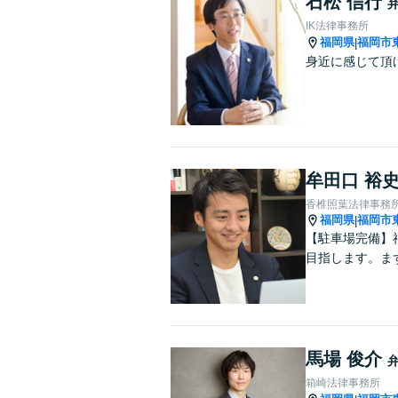
石松 信行
IK法律事務所
福岡県
福岡市
|
身近に感じて頂
牟田口 裕
香椎照葉法律事務
福岡県
福岡市
|
【駐車場完備】
目指します。ま
馬場 俊介
箱崎法律事務所