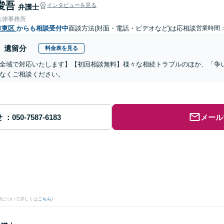
 俊吾
インタビューを見る
弁護士
法律事務所
市東区
からも相談受付中
面談方法(対面・電話・ビデオなど)は応相談
営業時間：0
遺留分
料金表を見る
全域で対応いたします】【初回相談無料】様々な相続トラブルのほか、「争
なくご相談ください。
せ
メール
。
果について詳しくは
こちら
)