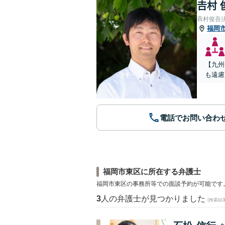
𠮷村
𠮷村俊吾
福岡
【九州
も遠慮
電話でお問い合わ
福岡市東区に所在する弁護士
福岡市東区の事務所等での面談予約が可能です
3
人の弁護士が見つかりました
(検索結