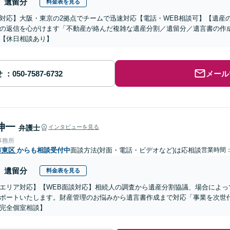
遺留分
料金表を見る
対応】大阪・東京の2拠点でチームで迅速対応【電話・WEB相談可】【遺産
の返信を心がけます「不動産が絡んだ複雑な遺産分割／遺留分／遺言書の作
【休日相談あり】
せ
メール
伸一
弁護士
インタビューを見る
事務所
市東区
からも相談受付中
面談方法(対面・電話・ビデオなど)は応相談
営業時間：0
遺留分
料金表を見る
エリア対応】【WEB面談対応】相続人の調査から遺産分割協議、場合によっ
ポートいたします。財産管理のお悩みから遺言書作成まで対応「事業を次世
完全個室相談】