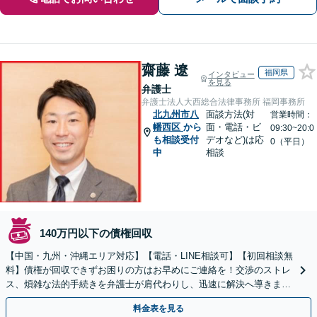
齋藤 遼
福岡県
インタビュー
を見る
弁護士
弁護士法人大西総合法律事務所 福岡事務所
北九州市八
面談方法(対
営業時間：
幡西区
から
面・電話・ビ
09:30~20:0
も相談受付
デオなど)は応
0（平日）
中
相談
140万円以下の債権回収
【中国・九州・沖縄エリア対応】【電話・LINE相談可】【初回相談無
料】債権が回収できずお困りの方はお早めにご連絡を！交渉のストレ
ス、煩雑な法的手続きを弁護士が肩代わりし、迅速に解決へ導きま
す。個人事業主の方もご相談ください。
料金表を見る