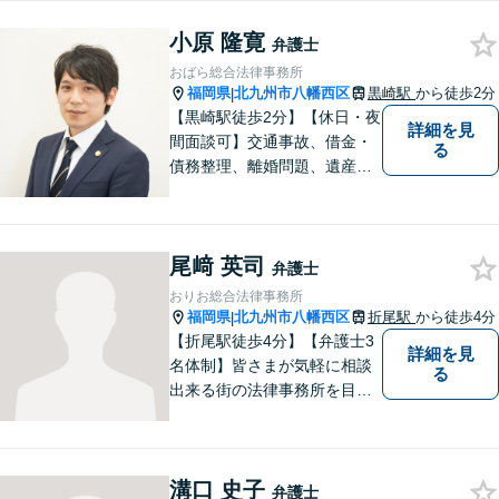
事務所である当事務所の強み
小原 隆寛
です。【丁寧な対応】
弁護士
おばら総合法律事務所
福岡県
北九州市八幡西区
黒崎駅
から徒歩2分
|
【黒崎駅徒歩2分】【休日・夜
詳細を見
間面談可】交通事故、借金・
る
債務整理、離婚問題、遺産相
続など。ご依頼者さまが安心
して相談できる雰囲気作りを
心がけています。「こんなこ
尾﨑 英司
と弁護士に相談してもいいの
弁護士
かな」と思わず、遠慮なくご
おりお総合法律事務所
相談ください。
福岡県
北九州市八幡西区
折尾駅
から徒歩4分
|
【折尾駅徒歩4分】【弁護士3
詳細を見
名体制】皆さまが気軽に相談
る
出来る街の法律事務所を目指
し、お一人おひとりに丁寧な
対応を心がけております。交
通事故・債務整理・相続・不
溝口 史子
倫慰謝料のご相談は初回無料
弁護士