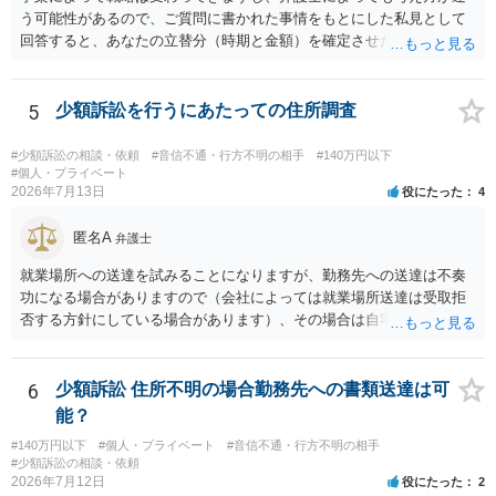
う可能性があるので、ご質問に書かれた事情をもとにした私見として
回答すると、あなたの立替分（時期と金額）を確定させた上で、淡々
と訴訟提起する方がよい事案ではないかと思料します。支払督促だ
と、もし異議申立てがなされる可能性が高そうであれば時間の浪費
（通常訴訟へ移行する日数分空転する）になりますし、支払督促及び
5
少額訴訟を行うにあたっての住所調査
その異議後の通常訴訟は相手方の住所地が管轄裁判所になるため（特
に相手方が遠方である場合は）対応が面倒な場合があるからです。相
#少額訴訟の相談・依頼
#音信不通・行方不明の相手
#140万円以下
手方の主張については、和解で減額を考慮すればよいと思います。 な
#個人・プライベート
2026年7月13日
役にたった
4
お、残念ながら、「連絡も返ってこず、返済の目処も立たずで精神的
ダメージが大きく」という理由では、慰謝料請求は通常は認められま
匿名A
せん。
弁護士
就業場所への送達を試みることになりますが、勤務先への送達は不奏
功になる場合がありますので（会社によっては就業場所送達は受取拒
否する方針にしている場合があります）、その場合は自宅の住所調査
が必要になるでしょう。
6
少額訴訟 住所不明の場合勤務先への書類送達は可
能？
#140万円以下
#個人・プライベート
#音信不通・行方不明の相手
#少額訴訟の相談・依頼
2026年7月12日
役にたった
2