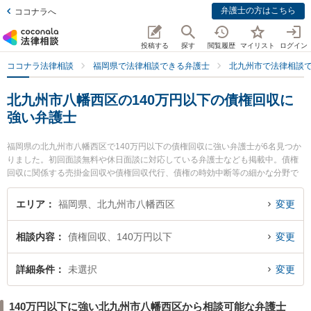
弁護士の方はこちら
ココナラへ
投稿する
探す
閲覧履歴
マイリスト
ログイン
ココナラ法律相談
福岡県で法律相談できる弁護士
北九州市で法律相談
北九州市八幡西区の140万円以下の債権回収に
強い弁護士
福岡県の北九州市八幡西区で140万円以下の債権回収に強い弁護士が6名見つか
りました。初回面談無料や休日面談に対応している弁護士なども掲載中。債権
回収に関係する売掛金回収や債権回収代行、債権の時効中断等の細かな分野で
の絞り込み検索もでき便利です。特に折尾駅前法律事務所の山下 拓也弁護士や
おばら総合法律事務所の小原 隆寛弁護士、おりお総合法律事務所の尾﨑 英司弁
エリア
福岡県、北九州市八幡西区
変更
護士のプロフィール情報や弁護士費用、強みなどが注目されています。『北九
州市八幡西区で土日や夜間に発生した140万円以下の債権回収のトラブルを今
相談内容
債権回収、140万円以下
変更
すぐに弁護士に相談したい』『140万円以下の債権回収のトラブル解決の実績
豊富な近くの弁護士を検索したい』『初回相談無料で140万円以下の債権回収
を法律相談できる北九州市八幡西区内の弁護士に相談予約したい』などでお困
詳細条件
未選択
変更
りの相談者さんにおすすめです。
140万円以下に強い北九州市八幡西区から相談可能な弁護士