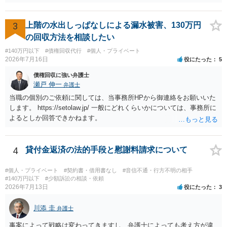
を受け取ることは無いと思われます。 なお、交渉段階で代理人が就い
ている場合は、相手方（被告）の住所で訴状を作成提出し、裁判所に
代理人が就いていたことを知らせると（訴状の記載内容から明らかな
3
上階の水出しっぱなしによる漏水被害、130万円
場合も）、裁判所が当該代理人弁護士に事前連絡し、引き続き訴訟も
の回収方法を相談したい
受任するかを聞いたうえで、受任の意志が明らかになったところで、
#140万円以下
#債権回収代行
#個人・プライベート
直接被告に送達するのではなく、代理人に訴状の受領を促すこともあ
2026年7月16日
役にたった
5
ります。 ラインのやり取りでしか証拠がないと、実際の本人性が明ら
かではありません。もちろん弁護士（２０万円の請求で代理人弁護士
債権回収に強い弁護士
に委任するかも疑わしいのですが）も住所は明らかにしないでしょ
瀬戸 伸一
弁護士
う。 何か本人を示す事実（振込先などの情報）から、相手の住所等の
当職の個別のご依頼に関しては、当事務所HPから御連絡をお願いいた
情報を割り出していくしかないように思えます。 以上、ご参考まで。
します。 https://setolaw.jp/ 一般にどれくらいかについては、事務所に
よるとしか回答できかねます。
4
貸付金返済の法的手段と慰謝料請求について
#個人・プライベート
#契約書・借用書なし
#音信不通・行方不明の相手
#140万円以下
#少額訴訟の相談・依頼
2026年7月13日
役にたった
3
川添 圭
弁護士
事案によって戦略は変わってきますし、弁護士によっても考え方が違