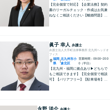
【完全個室で対応】【企業法務】契約
書のリーガルチェック・作成はお気兼
ねなくご相談ください【離婚問題】不
貞慰謝料の請求する側・される側に双
方対応。離婚検討中でもお気軽にご相
談を【駐車場あり】
眞子 幸人
弁護士
弁護士法人大手町法律事務所 北九州ヘッドオ
フィス
福岡
北九州市小
営業時間：09:00~20:0
|
県
倉北区
0（平日）
【北九州・福岡に拠点あり▶どちらで
もご相談できます】【完全個室で相談
可】【バリアフリー】【駐車場有】法
律問題は様々な角度から問題をとらえ
る必要があります。これまでの経験を
活かした総合力で課題解決をサポート
します。お悩みの方はご相談くださ
い。
永野 洋介
弁護士