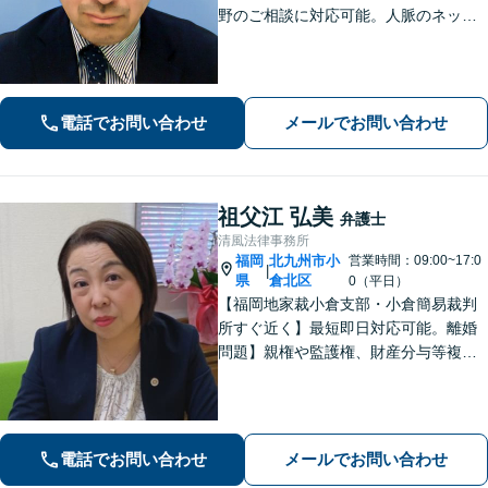
野のご相談に対応可能。人脈のネット
ワークも広く、ワンストップで解決し
た事件の実績も多数あります。【ご依
頼者様のニーズに合わせて夜間・休日
のご相談も対応】【法テラス利用可】
電話でお問い合わせ
メールでお問い合わせ
祖父江 弘美
弁護士
清風法律事務所
福岡
北九州市小
営業時間：09:00~17:0
|
県
倉北区
0（平日）
【福岡地家裁小倉支部・小倉簡易裁判
所すぐ近く】最短即日対応可能。離婚
問題】親権や監護権、財産分与等複雑
化する問題に解決後も見据えたアドバ
イス【相続・遺言】総合商社での社会
人経験や調停委員の経験で培った調整
力と交渉力を強みに円満な相続へ。
電話でお問い合わせ
メールでお問い合わせ