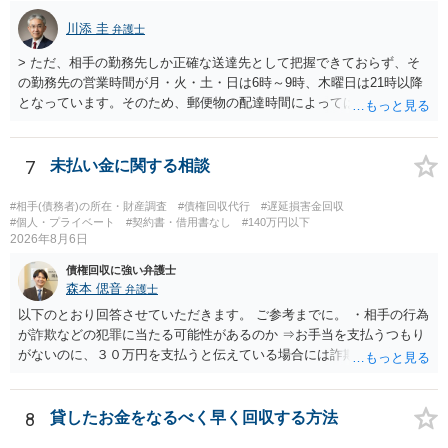
川添 圭
弁護士
> ただ、相手の勤務先しか正確な送達先として把握できておらず、そ
の勤務先の営業時間が月・火・土・日は6時～9時、木曜日は21時以降
となっています。そのため、郵便物の配達時間によっては受け取りが
難しい可能性があります。 営業時間を具体的に明らかにして、早朝・
夜間の送達を上申するのが基本になりますが、感覚的には郵便局を動
かすには早すぎるので執行官送達を申し立てる必要があるかもしれま
7
未払い金に関する相談
せん。裁判所としては（あまりに特殊すぎて）就業場所送達を認めな
い可能性もありますし、執行官送達には費用もかかりますので、まず
#相手(債務者)の所在・財産調査
#債権回収代行
#遅延損害金回収
は裁判所へ相談した方がよいと思います。
#個人・プライベート
#契約書・借用書なし
#140万円以下
2026年8月6日
債権回収に強い弁護士
森本 偲音
弁護士
以下のとおり回答させていただきます。 ご参考までに。 ・相手の行為
が詐欺などの犯罪に当たる可能性があるのか ⇒お手当を支払うつもり
がないのに、３０万円を支払うと伝えている場合には詐欺罪に該当す
る可能性があります。 ・未払い金を回収するためにどのような法的手
段が取れるのか ⇒契約に基づく履行請求として３０万円を請求するこ
とが考えられますが、 パパ活の契約は、売春防止法に抵触する契約
8
貸したお金をなるべく早く回収する方法
であるため、公序良俗に反する契約として 民法上無効（民法９０