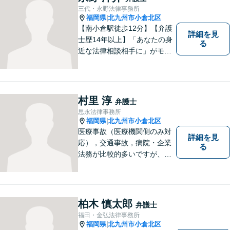
三代・永野法律事務所
福岡県
北九州市小倉北区
|
【南小倉駅徒歩12分】【弁護
詳細を見
士歴14年以上】「あなたの身
る
近な法律相談相手に」がモッ
トー。交通事故分野に精通す
る弁護士。相続、離婚、交通
事故、債務整理等、個人が抱
える問題に注力しております
村里 淳
弁護士
ので、お気軽にご相談くださ
思永法律事務所
いませ。【駐車場あり】
福岡県
北九州市小倉北区
|
医療事故（医療機関側のみ対
詳細を見
応），交通事故，病院・企業
る
法務が比較的多いですが、家
事事件（相続・離婚）や債務
整理（個人再生・破産申立）
等も幅広く対応しています。
【福岡地裁小倉支部すぐ近
柏木 慎太郎
弁護士
く】【駐車場あり】
福田・金弘法律事務所
福岡県
北九州市小倉北区
|