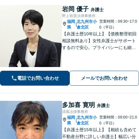
岩岡 優子
弁護士
野上裕貴法律事務所
福岡
北九州市小
営業時間：09:30~17:0
|
県
倉北区
0（平日）
【弁護士歴10年以上】【債務整理初回
相談無料あり】女性弁護士がサポート
するので安心。プライバシーにも細心
の注意を払っております。解決までの
細やかな対応や心的なサポートに注力
しております。お気軽にご相談くださ
い。【完全個室で相談】【駐車場あ
電話でお問い合わせ
メールでお問い合わせ
り】
多加喜 寛明
弁護士
清風法律事務所
福岡
北九州市小
営業時間：09:00~21:0
|
県
倉北区
0（平日）
【弁護士歴15年以上】【相続も含めて
不動産分野に詳しい弁護士】幅広い分