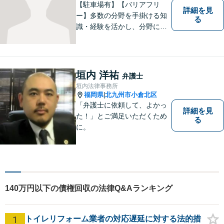
【駐車場有】【バリアフリ
詳細を見
ー】多数の分野を手掛ける知
る
識・経験を活かし、分野にと
らわれない多角的・横断的な
見地から、迅速・的確かつ分
かりやすいリーガルサービス
を提供致します。メール相談
垣内 洋祐
弁護士
やビデオ面談にも柔軟に対応
垣内法律事務所
しております。 まずは、ご相
福岡県
北九州市小倉北区
|
談ください。
「弁護士に依頼して、よかっ
詳細を見
た！」とご満足いただくため
る
に。
140万円以下の債権回収の法律Q&Aランキング
1
トイレリフォーム業者の対応遅延に対する法的措