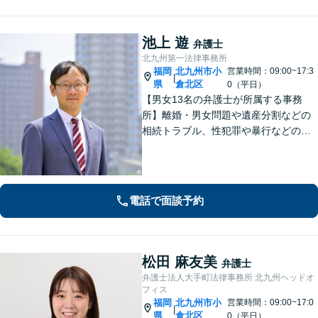
池上 遊
弁護士
北九州第一法律事務所
福岡
北九州市小
営業時間：09:00~17:3
|
県
倉北区
0（平日）
【男女13名の弁護士が所属する事務
所】離婚・男女問題や遺産分割などの
相続トラブル、性犯罪や暴行などの刑
事事件を幅広く承ります。どのような
内容でも事務所が一丸となり的確に対
応し、依頼者さまに最善の解決を目指
します【土日祝・当日対応可】
電話で面談予約
松田 麻友美
弁護士
弁護士法人大手町法律事務所 北九州ヘッドオ
フィス
福岡
北九州市小
営業時間：09:00~17:0
|
県
倉北区
0（平日）