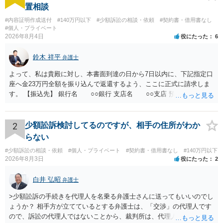
置相談
#内容証明作成送付
#140万円以下
#少額訴訟の相談・依頼
#契約書・借用書なし
#個人・プライベート
2026年8月4日
役にたった
6
鈴木 祥平
弁護士
よって、私は貴殿に対し、本書面到達の日から7日以内に、下記指定口
座へ金23万円全額を振り込んで返還するよう、ここに正式に請求しま
す。 【振込先】 銀行名 ○○銀行 支店名 ○○支店 預金種別 普通
口座番号 ○○○○○○○ 口座名義 ○○○○ 万一、上記期限までに返金がな
されない場合には、貴殿には任意に返金する意思がないものと判断
し、やむを得ず、返還金23万円及びこれに対する遅延損害金の支払い
2
少額訟訴検討してるのですが、相手の住所がわか
を求める民事訴訟、支払督促その他必要な法的手続を直ちに講じま
らない
す。 その際には、訴訟に要する費用その他法令上認められる金員につ
#少額訴訟の相談・依頼
#個人・プライベート
#契約書・借用書なし
#140万円以下
いても併せて請求する予定ですので、あらかじめ申し添えます。 本件
2026年8月3日
役にたった
2
は、貴殿自らが契約を解約したことによって生じた返還義務の履行を
求めるものにすぎません。貴殿の仕入先との取引関係や返金時期など
白井 弘昭
弁護士
の内部事情は、私に対する返還義務の発生や履行時期には何ら影響を
及ぼすものではありません。 これ以上、本件の解決を不必要に遅延さ
>少額訟訴の手続きを代理人を名乗る弁護士さんに送ってもいいのでし
せることなく、誠意をもって速やかに返金手続を履行されるよう、強
ょうか？ 相手方が立てているとする弁護士は、「交渉」の代理人です
く求めます。 以上
ので、訴訟の代理人ではないことから、裁判所は、代理人宛ての訴状