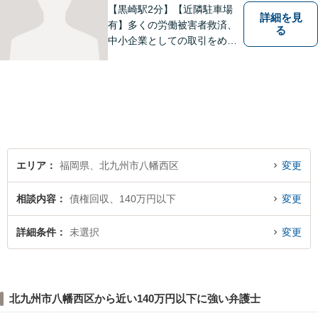
【黒崎駅2分】【近隣駐車場
詳細を見
有】多くの労働被害者救済、
る
中小企業としての取引をめぐ
る様々な紛争を取り扱ってき
ました。労働者側と使用者側
双方での経験を元に、アドバ
イスを行うことができます。
どんなことでもお気軽にご相
談ください。
エリア
福岡県、北九州市八幡西区
変更
相談内容
債権回収、140万円以下
変更
詳細条件
未選択
変更
北九州市八幡西区から近い140万円以下に強い弁護士