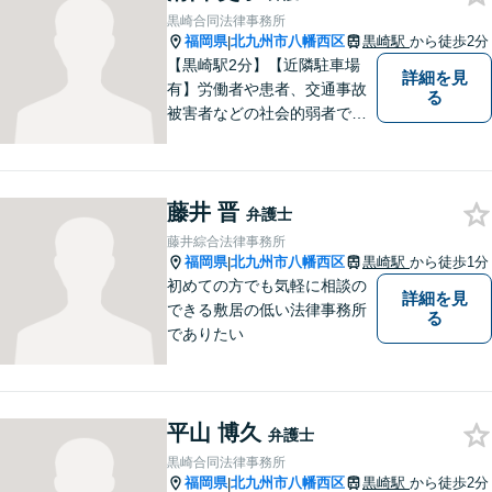
です。【夜間・土日対応】
黒崎合同法律事務所
福岡県
北九州市八幡西区
黒崎駅
から徒歩2分
|
【黒崎駅2分】【近隣駐車場
詳細を見
有】労働者や患者、交通事故
る
被害者などの社会的弱者であ
る相談者のお手伝いをしたい
という思っています。１つ１
つの事件に丁寧に向き合い、
藤井 晋
依頼者の皆様にとってより良
弁護士
い解決が得られるよう、尽力
藤井綜合法律事務所
します。お気軽にご相談くだ
福岡県
北九州市八幡西区
黒崎駅
から徒歩1分
|
さい。
初めての方でも気軽に相談の
詳細を見
できる敷居の低い法律事務所
る
でありたい
平山 博久
弁護士
黒崎合同法律事務所
福岡県
北九州市八幡西区
黒崎駅
から徒歩2分
|