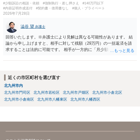
条）となるため、相手方に請求できない可能性が高いです。 ・相手の
#少額訴訟の相談・依頼
#強制執行・差し押さえ
#140万円以下
氏名や住所が分からない状態でも対応可能なのか ⇒訴訟等の裁判上の
#内容証明作成送付
#契約書・借用書なし
#個人・プライベート
2026年7月28日
手続を利用する場合には、原則として相手方の住所・氏名を把握して
いる必要があります。
澁谷 望
弁護士
回答いたします。※弁護士により見解は異なる可能性があります。 結
論から申し上げますと、相手に対して残額（29万円）の一括返済を請
求することは法的に可能です。 相手が一方的に「月少額ずつ返す」と
言ってきたとしても、あなたが同意していない以上、分割払いの合意
は成立していません。当初の返済期日も過ぎているため、一括返済を
求める権利があります。 具体的には、以下の手順で進めるのが効果的
です。 分割拒否と一括請求の通知：PayPayのメッセージ等で「分割
近くの市区町村を選び直す
払いには同意していないため、残額の一括払いを求める」旨を明確に
北九州市内
伝えます。 相手の本名・住所の確認：応じない場合に法的手段（少額
北九州市門司区
北九州市若松区
北九州市戸畑区
北九州市小倉北区
訴訟など）をとるには、相手の身元が必要です。分からない場合は、
まず本名や住所の特定を進めてください。 相手が購入した高額商品
北九州市小倉南区
北九州市八幡東区
北九州市八幡西区
（Switch2等）の事実も踏まえ、応じない場合は法的措置を辞さない姿
勢で交渉に臨むのが現実的かと思います。