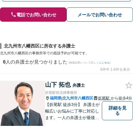
電話でお問い合わせ
メールでお問い合わせ
北九州市八幡西区に所在する弁護士
北九州市八幡西区の事務所等での面談予約が可能です。
6
人の弁護士が見つかりました
(検索結果について詳しくは
こちら
)
6件中 1-6件を表示
山下 拓也
弁護士
折尾駅前法律事務所
福岡県
北九州市八幡西区
折尾駅
から徒歩4分
|
【折尾駅 徒歩3分】 弁護士が
詳細を見
幅広いお悩みに丁寧に対応し
る
ます。一人の弁護士が最後ま
で責任をもって対応してくれ
るという安心感は小さな法律