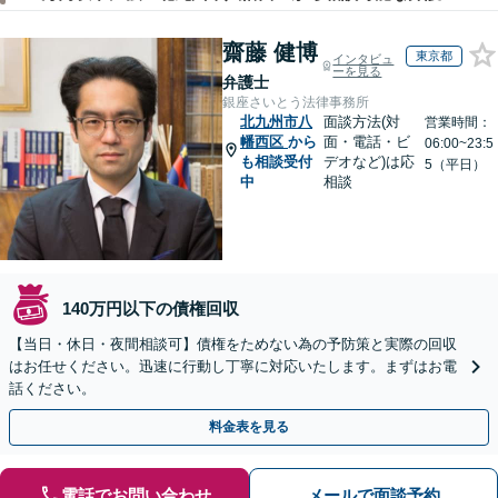
齋藤 健博
東京都
インタビュ
ーを見る
弁護士
銀座さいとう法律事務所
北九州市八
面談方法(対
営業時間：
幡西区
から
面・電話・ビ
06:00~23:5
も相談受付
デオなど)は応
5（平日）
中
相談
140万円以下の債権回収
【当日・休日・夜間相談可】債権をためない為の予防策と実際の回収
はお任せください。迅速に行動し丁寧に対応いたします。まずはお電
話ください。
料金表を見る
電話でお問い合わせ
メールで面談予約