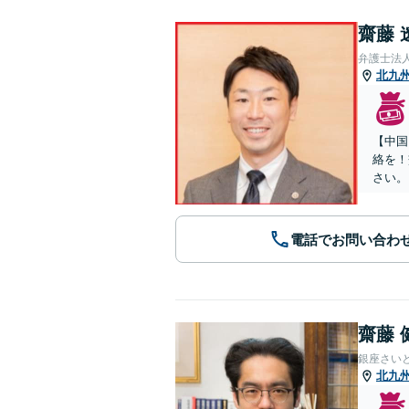
齋藤 
弁護士法
北九
【中国
絡を！
さい。
電話でお問い合わ
齋藤 
銀座さい
北九