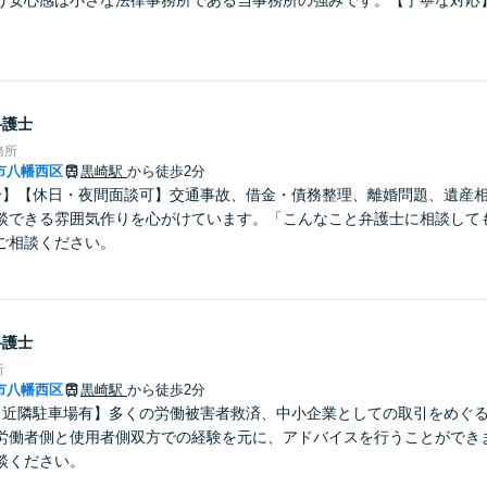
う安心感は小さな法律事務所である当事務所の強みです。【丁寧な対応
弁護士
務所
市八幡西区
黒崎駅
から徒歩2分
分】【休日・夜間面談可】交通事故、借金・債務整理、離婚問題、遺産
談できる雰囲気作りを心がけています。「こんなこと弁護士に相談して
ご相談ください。
弁護士
所
市八幡西区
黒崎駅
から徒歩2分
【近隣駐車場有】多くの労働被害者救済、中小企業としての取引をめぐ
労働者側と使用者側双方での経験を元に、アドバイスを行うことができ
談ください。