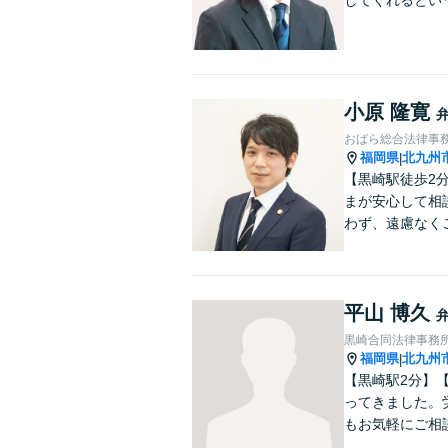
してくれるとい
小原 隆寛
おばら総合法律事
福岡県
北九州
|
【黒崎駅徒歩2
まが安心して相
わず、遠慮なく
平山 博久
黒崎合同法律事務
福岡県
北九州
|
【黒崎駅2分】
ってきました。
もお気軽にご相