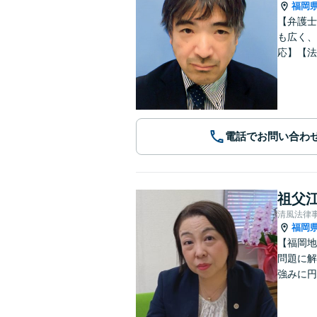
福岡
【弁護士
も広く、
応】【法
電話でお問い合わ
祖父江
清風法律
福岡
【福岡地
問題に解
強みに円