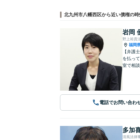
北九州市八幡西区から近い債権の時
岩岡 
野上裕貴
福岡
【弁護士
を払って
室で相談
電話でお問い合わ
多加喜
清風法律