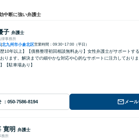
効中断に強い弁護士
優子
弁護士
法律事務所
県
北九州市小倉北区
営業時間：09:30~17:00（平日）
|
歴10年以上】【債務整理初回相談無料あり】女性弁護士がサポートす
おります。解決までの細やかな対応や心的なサポートに注力しておりま
】【駐車場あり】
せ
メール
 寛明
弁護士
事務所