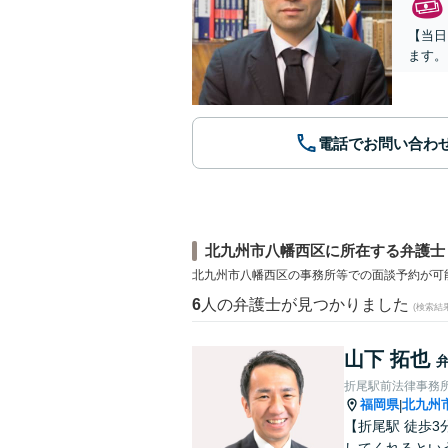
【当日
ます。
電話でお問い合わ
北九州市八幡西区に所在する弁護士
北九州市八幡西区の事務所等での面談予約が可
6
人の弁護士が見つかりました
(検索結
山下 拓也
折尾駅前法律事務
福岡県
北九州
|
【折尾駅 徒歩