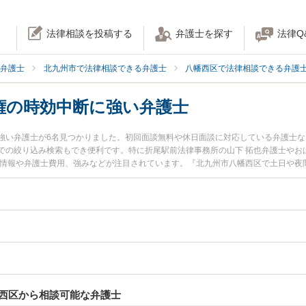
法律相談を投稿する
弁護士を探す
法律Q
弁護士
北九州市で法律相談できる弁護士
八幡西区で法律相談できる弁護
権の時効中断に強い弁護士
強い弁護士が6名見つかりました。初回面談無料や休日面談に対応している弁護士
での絞り込み検索もでき便利です。特に折尾駅前法律事務所の山下 拓也弁護士やお
ル情報や弁護士費用、強みなどが注目されています。『北九州市八幡西区で土日や夜
トラブル解決の実績豊富な近くの弁護士を検索したい』『初回相談無料で債権の時
さんにおすすめです。
西区から相談可能な弁護士