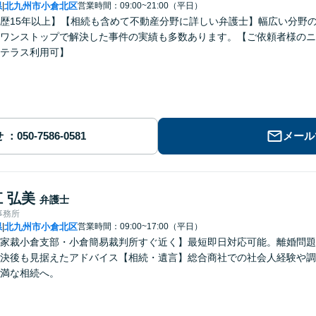
県
北九州市小倉北区
営業時間：09:00~21:00（平日）
|
歴15年以上】【相続も含めて不動産分野に詳しい弁護士】幅広い分野
ワンストップで解決した事件の実績も多数あります。【ご依頼者様のニ
テラス利用可】
せ
メール
 弘美
弁護士
事務所
県
北九州市小倉北区
営業時間：09:00~17:00（平日）
|
家裁小倉支部・小倉簡易裁判所すぐ近く】最短即日対応可能。離婚問題
決後も見据えたアドバイス【相続・遺言】総合商社での社会人経験や調
満な相続へ。