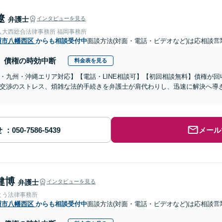
遼
弁護士
インタビューを見る
人大西総合法律事務所 福岡事務所
州市八幡西区
からも相談受付中
面談方法(対面・電話・ビデオなど)は応相談
営
債権の時効中断
料金表を見る
・九州・沖縄エリア対応】【電話・LINE相談可】【初回相談無料】債権が
交渉のストレス、煩雑な法的手続きを弁護士が肩代わりし、迅速に解決へ導
せ
メール
健博
弁護士
インタビューを見る
とう法律事務所
州市八幡西区
からも相談受付中
面談方法(対面・電話・ビデオなど)は応相談
営