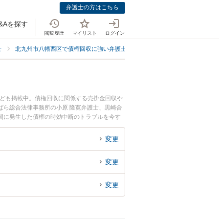
弁護士の方はこちら
&Aを探す
閲覧履歴
マイリスト
ログイン
士
北九州市八幡西区で債権回収に強い弁護士
北九州市八幡西区で債権の時
なども掲載中。債権回収に関係する売掛金回収や
ばら総合法律事務所の小原 隆寛弁護士、黒崎合
間に発生した債権の時効中断のトラブルを今す
効中断を法律相談できる北九州市八幡西区内の弁
変更
変更
変更