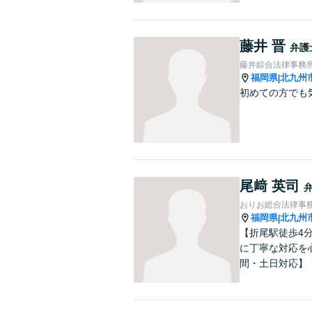
藤井 晋
弁護
藤井綜合法律事務
福岡県
北九州
|
初めての方でも
尾﨑 英司
おりお総合法律事
福岡県
北九州
|
【折尾駅徒歩4
に丁寧な対応を
間・土日対応】