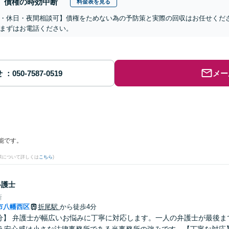
債権の時効中断
料金表を見る
・休日・夜間相談可】債権をためない為の予防策と実際の回収はお任せくだ
まずはお電話ください。
せ
メー
能です。
果について詳しくは
こちら
)
弁護士
所
市八幡西区
折尾駅
から徒歩4分
3分】 弁護士が幅広いお悩みに丁寧に対応します。一人の弁護士が最後