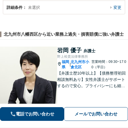
詳細条件
未選択
変更
北九州市八幡西区から近い業務上過失・損害賠償に強い弁護士
岩岡 優子
弁護士
野上裕貴法律事務所
福岡
北九州市小
営業時間：09:30~17:0
|
県
倉北区
0（平日）
【弁護士歴10年以上】【債務整理初回
相談無料あり】女性弁護士がサポート
するので安心。プライバシーにも細心
の注意を払っております。解決までの
細やかな対応や心的なサポートに注力
しております。お気軽にご相談くださ
い。【完全個室で相談】【駐車場あ
電話でお問い合わせ
メールでお問い合わせ
り】