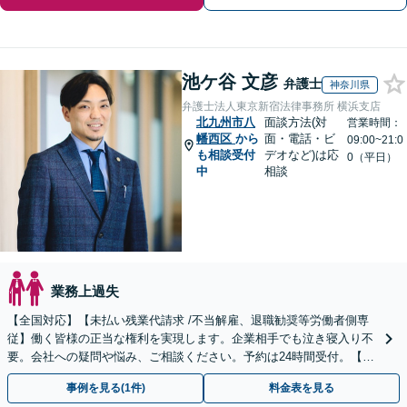
池ケ谷 文彦
弁護士
神奈川県
弁護士法人東京新宿法律事務所 横浜支店
北九州市八
面談方法(対
営業時間：
幡西区
から
面・電話・ビ
09:00~21:0
も相談受付
デオなど)は応
0（平日）
中
相談
業務上過失
【全国対応】【未払い残業代請求 /不当解雇、退職勧奨等労働者側専
従】働く皆様の正当な権利を実現します。企業相手でも泣き寝入り不
要。会社への疑問や悩み、ご相談ください。予約は24時間受付。【初
回面談無料】【夜間・休日対応可】
事例を見る(1件)
料金表を見る