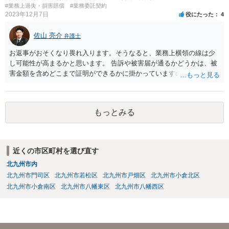
ることをオススメします。 なお、治療費も損害賠償に含まれますが、
#業務上過失・損害賠償
#業務委託契約
2023年12月7日
役にたった
4
慰謝料など、具体的な損害賠償算定の仕方についても、ご相談なさる
とよいと思います。 お大事になさってください。
佐山 亮介
弁護士
お返事がおそくなり畏れ入ります。そうなると、業務上横領の線は少
し可能性が高まるかと思います。 告訴や被害届が通るかどうかは、被
害金額を含めどこまで証明ができるかに掛かっていますので、一度直
接面談等で資料を交えながらご相談されることをおすすめします。
もっとみる
近くの市区町村を選び直す
北九州市内
北九州市門司区
北九州市若松区
北九州市戸畑区
北九州市小倉北区
北九州市小倉南区
北九州市八幡東区
北九州市八幡西区