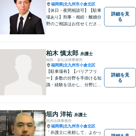
いませ。【駐車場あり】
福岡県
北九州市小倉北区
|
【休日・夜間相談可】【駐車
詳細を見
場あり】刑事・相続・離婚分
る
野のご相談はお任せくださ
い！事件終了後の依頼者の人
生をより良いものにするため
に尽力します。フリーターか
ら弁護士になった特殊な経緯
柏木 慎太郎
弁護士
あり。【電話相談可】
福田・金弘法律事務所
福岡県
北九州市小倉北区
|
【駐車場有】【バリアフリ
詳細を見
ー】多数の分野を手掛ける知
る
識・経験を活かし、分野にと
らわれない多角的・横断的な
見地から、迅速・的確かつ分
かりやすいリーガルサービス
を提供致します。メール相談
垣内 洋祐
弁護士
やビデオ面談にも柔軟に対応
垣内法律事務所
しております。 まずは、ご相
福岡県
北九州市小倉北区
|
談ください。
「弁護士に依頼して、よかっ
詳細を見