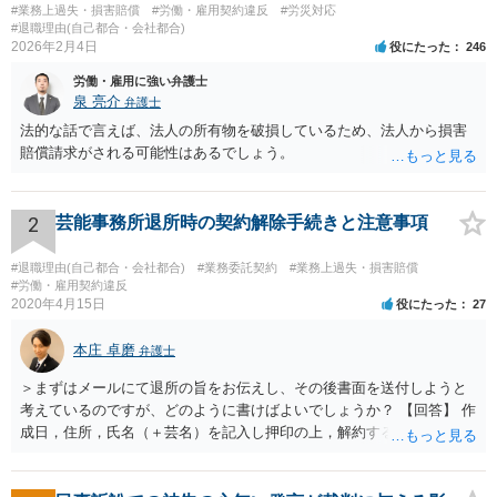
#業務上過失・損害賠償
#労働・雇用契約違反
#労災対応
#退職理由(自己都合・会社都合)
2026年2月4日
役にたった
246
労働・雇用に強い弁護士
泉 亮介
弁護士
法的な話で言えば、法人の所有物を破損しているため、法人から損害
賠償請求がされる可能性はあるでしょう。
2
芸能事務所退所時の契約解除手続きと注意事項
#退職理由(自己都合・会社都合)
#業務委託契約
#業務上過失・損害賠償
#労働・雇用契約違反
2020年4月15日
役にたった
27
本庄 卓磨
弁護士
＞まずはメールにて退所の旨をお伝えし、その後書面を送付しようと
考えているのですが、どのように書けばよいでしょうか？ 【回答】 作
成日，住所，氏名（＋芸名）を記入し押印の上，解約する旨を伝える
内容を記載してください。 ＞私のような場合は損害賠償を請求される
ようなことはありますでしょうか？ 【回答】 特にないと思われます