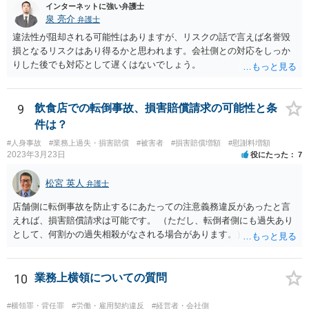
られます（ただしその場合も、現実に発生した損害分を別途請求され
インターネットに強い弁護士
ることはあり得ます）。 また「労働者」であるといえる場合、研修
泉 亮介
弁護士
期間とはいえ業務として研修への参加が強制されているのであれば、
違法性が阻却される可能性はありますが、リスクの話で言えば名誉毀
研修期間分の報酬も請求できる可能性があります。すなわち、業務と
損となるリスクはあり得るかと思われます。会社側との対応をしっか
の関連性が認められる研修について、それが使用者の明示・黙示の指
りした後でも対応として遅くはないでしょう。
示に基づくもので、その参加が事実上強制されている場合には、労働
時間性が認められ、その分の対価となる賃金を請求し得ます。業務と
の関連性が薄くても労働時間性が認められる場合もあります。研修に
9
飲食店での転倒事故、損害賠償請求の可能性と条
労働時間性が認められる場合、少なくとも最低賃金分で計算した額を
件は？
請求することなどが考えられます。 これらのことは一般論であり、
本件にどうあてはまるのかは具体的な事情を詳しく聞かないと判断で
#人身事故
#業務上過失・損害賠償
#被害者
#損害賠償増額
#慰謝料増額
きないことですので、一度弁護士に相談されてもよいかと思います。
2023年3月23日
役にたった
7
松宮 英人
弁護士
店舗側に転倒事故を防止するにあたっての注意義務違反があったと言
えれば、損害賠償請求は可能です。 （ただし、転倒者側にも過失あり
として、何割かの過失相殺がなされる場合があります。） 注意義務違
反の有無は、当時の個別具体的な事情により判断されます。 例えば、
床材等の性質、清掃により濡れるなどしてどの程度滑りやすくなって
いたか（清掃の仕方）、当日の天候、店内の混雑具合や客の動線、店
10
業務上横領についての質問
員による注意喚起の有無、過去に同様の事故があったか否か…などな
ど、様々な要素を見ていく必要があります。 一度弁護士にご相談され
#横領罪・背任罪
#労働・雇用契約違反
#経営者・会社側