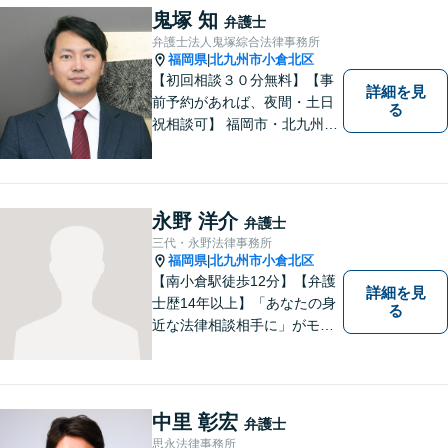
鬼塚 知
弁護士
弁護士法人鬼塚綜合法律事務所
福岡県
北九州市小倉北区
|
【初回相談３０分無料】【事
詳細を見
前予約があれば、夜間・土日
る
祝相談可】 福岡市・北九州市
に２拠点を有する法律事務所
です。労災・交通事故・離
婚・相続・企業法務に力を入
れています。 スピーディーか
永野 洋介
弁護士
つ依頼者様満足の高い事件処
三代・永野法律事務所
理をモットーにしています。
福岡県
北九州市小倉北区
|
【南小倉駅徒歩12分】【弁護
詳細を見
士歴14年以上】「あなたの身
る
近な法律相談相手に」がモッ
トー。交通事故分野に精通す
る弁護士。相続、離婚、交通
事故、債務整理等、個人が抱
える問題に注力しております
中里 彰宏
弁護士
ので、お気軽にご相談くださ
思永法律事務所