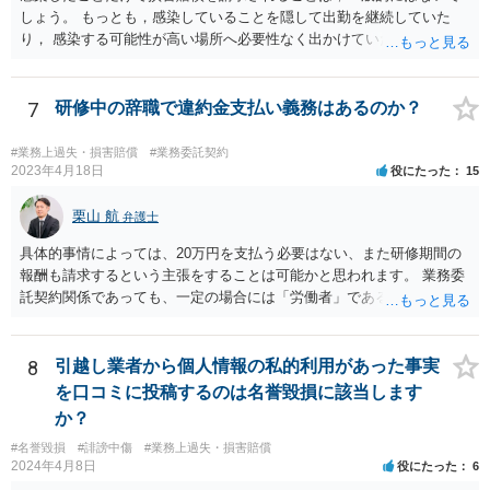
しょう。 もっとも，感染していることを隠して出勤を継続していた
り， 感染する可能性が高い場所へ必要性なく出かけていたりした場合
など， 感染者の責任が大きいといえる場合には，損害賠償を請求され
るリスクがあり得ると思います。 もし事業所閉鎖になった場合には損
害が大きくなりますので，注意が必要ですね。
7
研修中の辞職で違約金支払い義務はあるのか？
#業務上過失・損害賠償
#業務委託契約
2023年4月18日
役にたった
15
栗山 航
弁護士
具体的事情によっては、20万円を支払う必要はない、また研修期間の
報酬も請求するという主張をすることは可能かと思われます。 業務委
託契約関係であっても、一定の場合には「労働者」であるとして労働
基準法が適用されます。「労働者」であるといえる場合とは、使用従
属性が認められる場合、すなわち、①使用者の指揮監督下において労
務の提供をする者であること、②労務に対する対償を支払われる者で
8
引越し業者から個人情報の私的利用があった事実
あることという２つの要件を満たした場合に認められるとされます。
を口コミに投稿するのは名誉毀損に該当します
この判断は、様々な個別的事情に照らして総合的に判断されるもので
か？
す。 「労働者」であるといえる場合、20万円の違約金を予定する規
#名誉毀損
#誹謗中傷
#業務上過失・損害賠償
定は、労働基準法16条違反となります。したがって、「労働者」であ
2024年4月8日
役にたった
6
ると主張し、労働基準法16条を根拠に20万円の支払を拒むことは考え