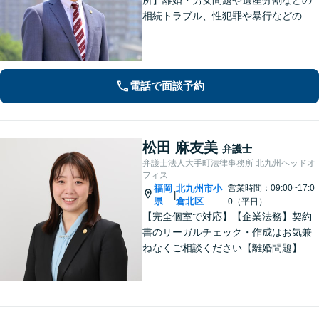
相続トラブル、性犯罪や暴行などの刑
事事件を幅広く承ります。どのような
内容でも事務所が一丸となり的確に対
応し、依頼者さまに最善の解決を目指
します【土日祝・当日対応可】
電話で面談予約
松田 麻友美
弁護士
弁護士法人大手町法律事務所 北九州ヘッドオ
フィス
福岡
北九州市小
営業時間：09:00~17:0
|
県
倉北区
0（平日）
【完全個室で対応】【企業法務】契約
書のリーガルチェック・作成はお気兼
ねなくご相談ください【離婚問題】不
貞慰謝料の請求する側・される側に双
方対応。離婚検討中でもお気軽にご相
談を【駐車場あり】