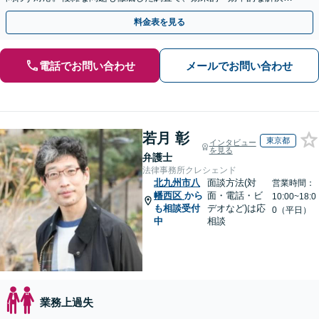
目指します。セカンドオピニオン可【休日・夜間相談可】
料金表を見る
電話でお問い合わせ
メールでお問い合わせ
若月 彰
東京都
インタビュー
を見る
弁護士
法律事務所クレシェンド
北九州市八
面談方法(対
営業時間：
幡西区
から
面・電話・ビ
10:00~18:0
も相談受付
デオなど)は応
0（平日）
中
相談
業務上過失