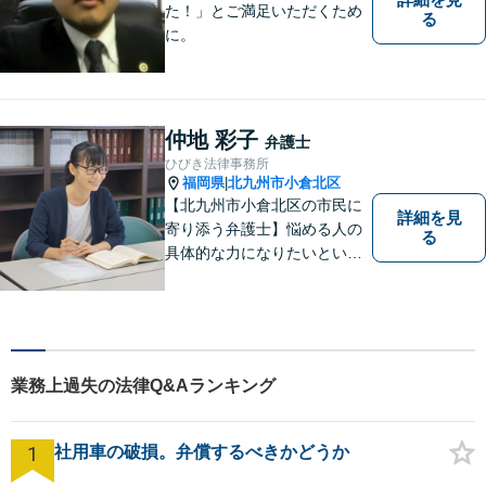
た！」とご満足いただくため
る
に。
仲地 彩子
弁護士
ひびき法律事務所
福岡県
北九州市小倉北区
|
【北九州市小倉北区の市民に
詳細を見
寄り添う弁護士】悩める人の
る
具体的な力になりたいという
気持ちで弁護活動をしていま
す。離婚・男女問題に精通
し、長い人生の中、苦しい局
面を乗り越える手助けをして
まいります。まずはお気軽に
業務上過失の法律Q&Aランキング
ご相談ください。
1
社用車の破損。弁償するべきかどうか