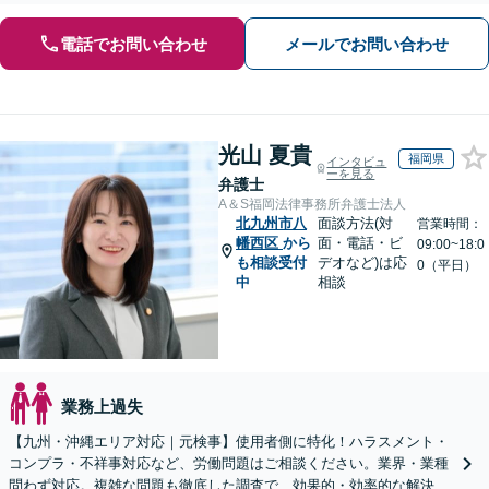
電話でお問い合わせ
メールでお問い合わせ
光山 夏貴
福岡県
インタビュ
ーを見る
弁護士
A＆S福岡法律事務所弁護士法人
北九州市八
面談方法(対
営業時間：
幡西区
から
面・電話・ビ
09:00~18:0
も相談受付
デオなど)は応
0（平日）
中
相談
業務上過失
【九州・沖縄エリア対応｜元検事】使用者側に特化！ハラスメント・
コンプラ・不祥事対応など、労働問題はご相談ください。業界・業種
問わず対応。複雑な問題も徹底した調査で、効果的・効率的な解決を