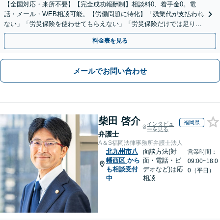
【全国対応・来所不要】【完全成功報酬制】相談料0、着手金0。電
話・メール・WEB相談可能。【労働問題に特化】「残業代が支払われ
ない」「労災保険を使わせてもらえない」「労災保険だけでは足りな
い。損害賠償請求したい」など労働問題はお任せを。
料金表を見る
メールでお問い合わせ
柴田 啓介
福岡県
インタビュ
ーを見る
弁護士
A＆S福岡法律事務所弁護士法人
北九州市八
面談方法(対
営業時間：
幡西区
から
面・電話・ビ
09:00~18:0
も相談受付
デオなど)は応
0（平日）
中
相談