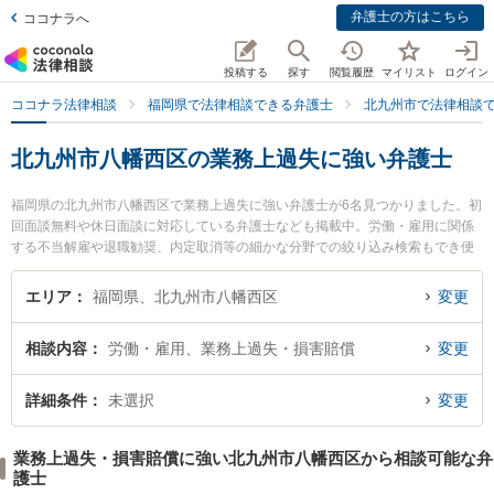
弁護士の方はこちら
ココナラへ
投稿する
探す
閲覧履歴
マイリスト
ログイン
ココナラ法律相談
福岡県で法律相談できる弁護士
北九州市で法律相談
北九州市八幡西区の業務上過失に強い弁護士
福岡県の北九州市八幡西区で業務上過失に強い弁護士が6名見つかりました。初
回面談無料や休日面談に対応している弁護士なども掲載中。労働・雇用に関係
する不当解雇や退職勧奨、内定取消等の細かな分野での絞り込み検索もでき便
利です。特におばら総合法律事務所の小原 隆寛弁護士やおばら総合法律事務所
の堀尾 雅光弁護士、藤井綜合法律事務所の藤井 晋弁護士のプロフィール情報や
エリア
福岡県、北九州市八幡西区
変更
弁護士費用、強みなどが注目されています。『北九州市八幡西区で土日や夜間
に発生した業務上過失のトラブルを今すぐに弁護士に相談したい』『業務上過
相談内容
労働・雇用、業務上過失・損害賠償
変更
失のトラブル解決の実績豊富な近くの弁護士を検索したい』『初回相談無料で
業務上過失を法律相談できる北九州市八幡西区内の弁護士に相談予約したい』
などでお困りの相談者さんにおすすめです。
詳細条件
未選択
変更
業務上過失・損害賠償に強い北九州市八幡西区から相談可能な弁
護士