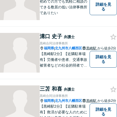
初めての方でも気軽に相談の
詳細を見
できる敷居の低い法律事務所
る
でありたい
溝口 史子
弁護士
黒崎合同法律事務所
福岡県
北九州市八幡西区
黒崎駅
から徒歩2分
|
【黒崎駅2分】【近隣駐車場
詳細を見
有】労働者や患者、交通事故
る
被害者などの社会的弱者であ
る相談者のお手伝いをしたい
という思っています。１つ１
つの事件に丁寧に向き合い、
三苫 和喜
依頼者の皆様にとってより良
弁護士
い解決が得られるよう、尽力
黒崎合同法律事務所
します。お気軽にご相談くだ
福岡県
北九州市八幡西区
黒崎駅
から徒歩2分
|
さい。
【黒崎駅2分】【近隣駐車場
詳細を見
有】救済が必要な人のために
る