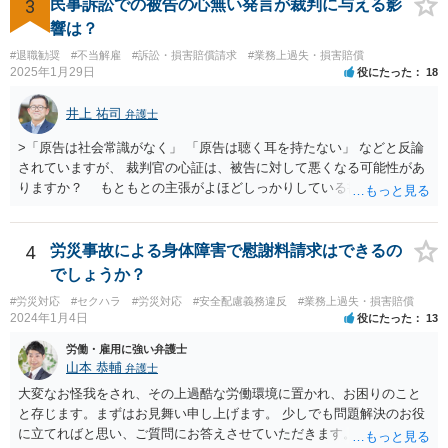
が，仮に請求された場合はそれが「損害」に該当するのか検討するこ
3
民事訴訟での被告の心無い発言が裁判に与える影
とになります。 ＞また、事務所をやめる際、「退所後しばらく芸能活
響は？
動禁止」「活動するなら名前を変える」ことを事務所側から要求され
#退職勧奨
#不当解雇
#訴訟・損害賠償請求
#業務上過失・損害賠償
たという事例を聞いたことがあります。所属する際にいただいた契約
2025年1月29日
役にたった
18
書にはそのようなことは書いていないのですが、仮にこれらを要求さ
れた場合には断ることは可能なのでしょうか？ 【回答】 契約書に記載
井上 祐司
弁護士
がないのであれば，断ることができる可能性があります。 もし上記の
ような要求をされた場合は，その根拠を明示してもらってください。
>「原告は社会常識がなく」 「原告は聴く耳を持たない」 などと反論
されていますが、 裁判官の心証は、被告に対して悪くなる可能性があ
りますか？ もともとの主張がよほどしっかりしている書面でなけれ
ば、一般的に心証は悪くなるだろうと思います。 ただし、最終的な
勝ち負けは、法律構成に必要な事実の主張と証拠の的確さに尽きま
す。その意味では「無益的記載事項」です。 法律的に全く意味がな
4
労災事故による身体障害で慰謝料請求はできるの
い主張で、過度に攻撃的な文章ですから、少なくとも記載する必要は
でしょうか？
全くない事項です。 こういったことが記載された場合には、完全ス
#労災対応
#セクハラ
#労災対応
#安全配慮義務違反
#業務上過失・損害賠償
ルーする方が印象はよいのが普通です。
2024年1月4日
役にたった
13
労働・雇用に強い弁護士
山本 恭輔
弁護士
大変なお怪我をされ、その上過酷な労働環境に置かれ、お困りのこと
と存じます。まずはお見舞い申し上げます。 少しでも問題解決のお役
に立てればと思い、ご質問にお答えさせていただきます。 ご相談者の