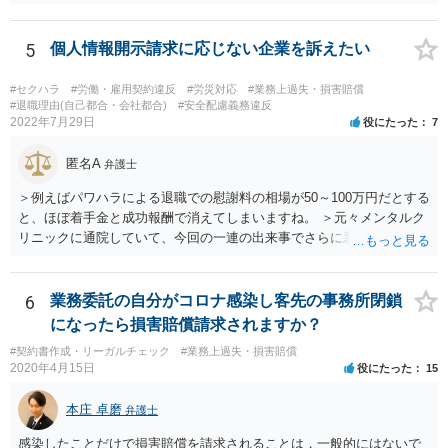
具体的な会社内での立場や入手可能な証拠資料にもよりますが、お怪
我に関しては労災保険からの給付や会社からの損害賠償が、過重労働
に関しては未払残業代の支払が受けられる可能性がある事案とお見受
5
個人情報開示請求に応じない企業を訴えたい
けします。 請求が認められる可能性や採るべき手続を検討するには、
様々な事情のヒアリングや証拠資料の検討が必要になるため、今後の
#セクハラ
#労働・雇用契約違反
#労災対応
#業務上過失・損害賠償
方針の検討も含め、一度面談にて法律相談をされることをおすすめし
#退職理由(自己都合・会社都合)
#安全配慮義務違反
2022年7月29日
役にたった
7
ます。
匿名A
弁護士
＞例えばパワハラによる退職での慰謝料の相場が50～100万円だとする
と、ほぼ着手金と成功報酬で消えてしまいますね。 ＞元々メンタルク
リニックに通院していて、今回の一連の出来事でさらに悪化した事実
を医師の診断書で証拠として提出しても慰謝料は変わらないですか？
万が一、慰謝料請求が認められるにしても金額としては微々たるもの
かと思いますが、依頼する弁護士に詳細を説明したうえで指示を仰い
6
業務委託の自分がコロナ感染し客先の事務所閉鎖
だ方がいいかと思います。
になったら損害賠償請求されますか？
#契約書作成・リーガルチェック
#業務上過失・損害賠償
2020年4月15日
役にたった
15
本庄 卓磨
弁護士
感染したことだけで損害賠償を請求されることは，一般的にはないで