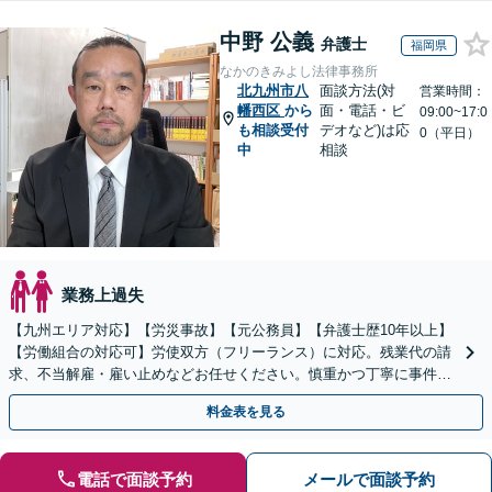
中野 公義
弁護士
福岡県
なかのきみよし法律事務所
北九州市八
面談方法(対
営業時間：
幡西区
から
面・電話・ビ
09:00~17:0
も相談受付
デオなど)は応
0（平日）
中
相談
業務上過失
【九州エリア対応】【労災事故】【元公務員】【弁護士歴10年以上】
【労働組合の対応可】労使双方（フリーランス）に対応。残業代の請
求、不当解雇・雇い止めなどお任せください。慎重かつ丁寧に事件解
決へと進めます。
料金表を見る
電話で面談予約
メールで面談予約