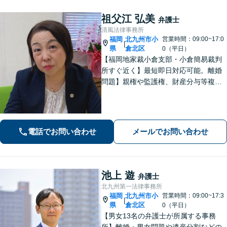
祖父江 弘美
弁護士
清風法律事務所
福岡
北九州市小
営業時間：09:00~17:0
|
県
倉北区
0（平日）
【福岡地家裁小倉支部・小倉簡易裁判
所すぐ近く】最短即日対応可能。離婚
問題】親権や監護権、財産分与等複雑
化する問題に解決後も見据えたアドバ
イス【相続・遺言】総合商社での社会
人経験や調停委員の経験で培った調整
力と交渉力を強みに円満な相続へ。
電話でお問い合わせ
メールでお問い合わせ
池上 遊
弁護士
北九州第一法律事務所
福岡
北九州市小
営業時間：09:00~17:3
|
県
倉北区
0（平日）
【男女13名の弁護士が所属する事務
所】離婚・男女問題や遺産分割などの