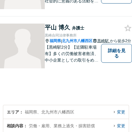
社会的に意義のある活動をし
ていきたいと考えています。
常に話しやすい雰囲気で、み
なさまのお悩みを聞くことが
平山 博久
できるよう心がけていますの
弁護士
でお気軽にご相談ください。
黒崎合同法律事務所
福岡県
北九州市八幡西区
黒崎駅
から徒歩2分
|
【黒崎駅2分】【近隣駐車場
詳細を見
有】多くの労働被害者救済、
る
中小企業としての取引をめぐ
る様々な紛争を取り扱ってき
ました。労働者側と使用者側
双方での経験を元に、アドバ
イスを行うことができます。
どんなことでもお気軽にご相
談ください。
エリア
福岡県、北九州市八幡西区
変更
相談内容
労働・雇用、業務上過失・損害賠償
変更