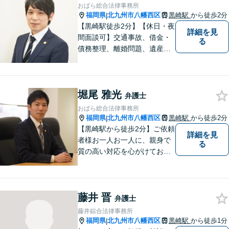
おばら総合法律事務所
福岡県
北九州市八幡西区
黒崎駅
から徒歩2分
|
【黒崎駅徒歩2分】【休日・夜
詳細を見
間面談可】交通事故、借金・
る
債務整理、離婚問題、遺産相
続など。ご依頼者さまが安心
して相談できる雰囲気作りを
心がけています。「こんなこ
堀尾 雅光
と弁護士に相談してもいいの
弁護士
かな」と思わず、遠慮なくご
おばら総合法律事務所
相談ください。
福岡県
北九州市八幡西区
黒崎駅
から徒歩2分
|
【黒崎駅から徒歩2分】ご依頼
詳細を見
者様お一人お一人に、親身で
る
質の高い対応を心がけており
ます。離婚・相続・労働・国
際案件に注力。発信者情報開
示・刑事・一般民事全般も対
藤井 晋
応可能。英語での法律相談・
弁護士
英文契約書の作成・チェック
藤井綜合法律事務所
も対応可能です。
福岡県
北九州市八幡西区
黒崎駅
から徒歩1分
|