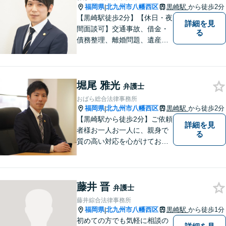
福岡県
北九州市八幡西区
黒崎駅
から徒歩2分
|
【黒崎駅徒歩2分】【休日・夜
詳細を見
間面談可】交通事故、借金・
る
債務整理、離婚問題、遺産相
続など。ご依頼者さまが安心
して相談できる雰囲気作りを
心がけています。「こんなこ
堀尾 雅光
と弁護士に相談してもいいの
弁護士
かな」と思わず、遠慮なくご
おばら総合法律事務所
相談ください。
福岡県
北九州市八幡西区
黒崎駅
から徒歩2分
|
【黒崎駅から徒歩2分】ご依頼
詳細を見
者様お一人お一人に、親身で
る
質の高い対応を心がけており
ます。離婚・相続・労働・国
際案件に注力。発信者情報開
示・刑事・一般民事全般も対
藤井 晋
応可能。英語での法律相談・
弁護士
英文契約書の作成・チェック
藤井綜合法律事務所
も対応可能です。
福岡県
北九州市八幡西区
黒崎駅
から徒歩1分
|
初めての方でも気軽に相談の