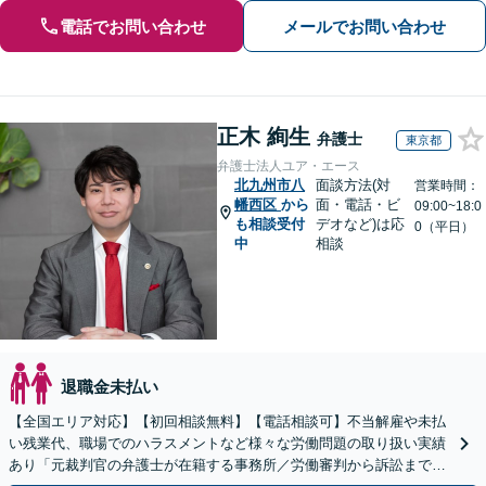
電話でお問い合わせ
メールでお問い合わせ
正木 絢生
弁護士
東京都
弁護士法人ユア・エース
北九州市八
面談方法(対
営業時間：
幡西区
から
面・電話・ビ
09:00~18:0
も相談受付
デオなど)は応
0（平日）
中
相談
退職金未払い
【全国エリア対応】【初回相談無料】【電話相談可】不当解雇や未払
い残業代、職場でのハラスメントなど様々な労働問題の取り扱い実績
あり「元裁判官の弁護士が在籍する事務所／労働審判から訴訟まで、