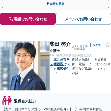
裁判官経験を活かした最適な戦略を立案」
料金表を見る
電話でお問い合わせ
メールでお問い合わせ
柴田 啓介
福岡県
インタビュ
ーを見る
弁護士
A＆S福岡法律事務所弁護士法人
北九州市八
面談方法(対
営業時間：
幡西区
から
面・電話・ビ
09:00~18:0
も相談受付
デオなど)は応
0（平日）
中
相談
退職金未払い
【九州・西日本エリア対応（Web面談対応可）】【16年間の裁判官経