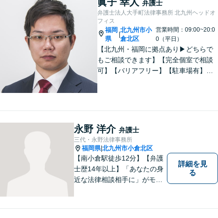
眞子 幸人
弁護士
弁護士法人大手町法律事務所 北九州ヘッドオ
フィス
福岡
北九州市小
営業時間：09:00~20:0
|
県
倉北区
0（平日）
【北九州・福岡に拠点あり▶どちらで
もご相談できます】【完全個室で相談
可】【バリアフリー】【駐車場有】法
律問題は様々な角度から問題をとらえ
る必要があります。これまでの経験を
活かした総合力で課題解決をサポート
します。お悩みの方はご相談くださ
い。
永野 洋介
弁護士
三代・永野法律事務所
福岡県
北九州市小倉北区
|
【南小倉駅徒歩12分】【弁護
詳細を見
士歴14年以上】「あなたの身
る
近な法律相談相手に」がモッ
トー。交通事故分野に精通す
る弁護士。相続、離婚、交通
事故、債務整理等、個人が抱