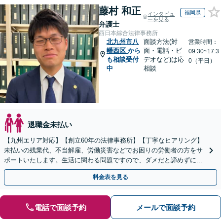
藤村 和正
福岡県
インタビュ
ーを見る
弁護士
西日本綜合法律事務所
北九州市八
面談方法(対
営業時間：
幡西区
から
面・電話・ビ
09:30~17:3
も相談受付
デオなど)は応
0（平日）
中
相談
退職金未払い
【九州エリア対応】【創立60年の法律事務所】【丁寧なヒアリング】
未払いの残業代、不当解雇、労働災害などでお困りの労働者の方をサ
ポートいたします。生活に関わる問題ですので、ダメだと諦めずに、
しっかりと労働者の権利を主張していきましょう。
料金表を見る
電話で面談予約
メールで面談予約