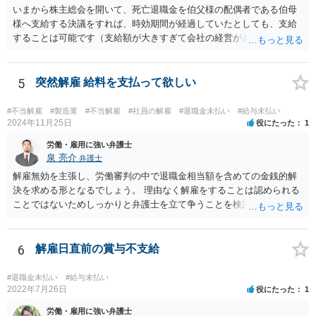
味で難しいと思われますので、復職を主張しつつ、最終的に解決金と
いまから株主総会を開いて、死亡退職金を伯父様の配偶者である伯母
して退職金以上の金額を受け取ることで退職するというのが現実的に
様へ支給する決議をすれば、時効期間が経過していたとしても、支給
目指すべき方向性になるかと思います。
することは可能です（支給額が大きすぎて会社の経営がおかしくなっ
てしまうと問題ですが）。 なお、経費としては認められないと思いま
すし（支払う必要のないお金を支払うわけですから）、受け取った伯
母様には一時所得として課税される可能性もありますから、事前に税
5
突然解雇 給料を支払って欲しい
理士さんへ相談したほうがよいでしょう。
#不当解雇
#製造業
#不当解雇
#社員の解雇
#退職金未払い
#給与未払い
2024年11月25日
役にたった
1
労働・雇用に強い弁護士
泉 亮介
弁護士
解雇無効を主張し、労働審判の中で退職金相当額を含めての金銭的解
決を求める形となるでしょう。 理由なく解雇をすることは認められる
ことではないためしっかりと弁護士を立て争うことを検討されて良い
かと思われます。
6
解雇日直前の賞与不支給
#退職金未払い
#給与未払い
2022年7月26日
役にたった
1
労働・雇用に強い弁護士