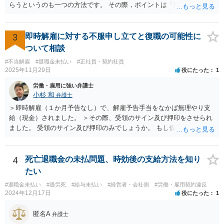
行うのは、原則として、会社への指導や是正勧告のため、未払い賃金
らうというのも一つの方法です。 その際，ポイントは「職場復帰の労
の支払いを会社に強制する措置までは行うことができないという実情
働条件」について交渉するということです。退職を前提にしてはいけ
があります。 そのため、退職の意思を既に会社に表明しているのであ
ません。 「北海道 個人加盟 労働組合」と検索すると相談窓口が出
れば、未払賃金の支払を求める労働審判や労働訴訟などの方法に切り
てきますので一度相談してみてはどうでしょうか。
3
即時解雇に対する不服申し立てと復職の可能性に
替えることを検討された方が適切なように思います（とろうとされて
ついて相談
いる主題と会社の実態とがマッチしていないように思われます）。 一
度、雇用契約書や就業規則などを持参の上、弁護士に直接相談されて
#不当解雇
#退職金未払い
#正社員・契約社員
2025年11月29日
役にたった
1
みてはいかがでしょうか。
労働・雇用に強い弁護士
小杉 和
弁護士
＞即時解雇（１か月予告なし）で、解雇予告手当をなかば無理やり支
給（現金）されました。 ＞その際、受領のサイン及び押印をさせられ
ました。 受領のサイン及び押印のみでしょうか。 もし仮に自らの意思
で退職するような文言が書かれた書面にサイン又は押印等した場合に
は相当苦しいスタートになり、最悪解雇を争えなくなります。 もしそ
うでなければ争う余地はあるでしょう。ただ解雇予告手当を受け取っ
4
死亡退職金の未払問題、時効後の支給方法を知り
てしまっている事実もあり、その点不利であることは確かです。 その
たい
一方で、一般論ですが、解雇は会社にとってハードルが高く、また懲
#退職金未払い
#過労死
#給与未払い
#経営者・会社側
#労働・雇用契約違反
戒処分としての解雇はさらにハードルが高まります。 例えば、今回の
2024年12月17日
役にたった
1
懲戒解雇の言渡しの前に人事部あるいは幹部との面談等ありましたで
しょうか。それとも何もなしにいきなりの解雇通告でしたか。後者の
匿名A
弁護士
場合、争える余地が増えるといえるでしょう。 ただ、復職は色々な意