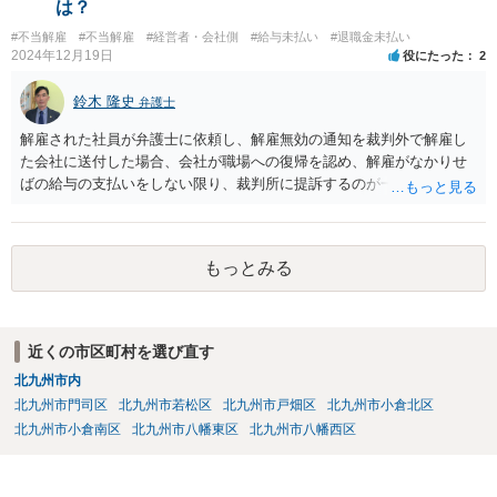
は？
詳しく知るところと推察いたしますので、詳細は顧問弁護士の先生に
め、必ずしも期間に比例するとは限らないことにご注意ください。 現
相談されるのがよろしいかと思います。
#不当解雇
#不当解雇
#経営者・会社側
#給与未払い
#退職金未払い
在の労働基準法の上では、賃金の請求権の消滅時効は３年間で、給料
2024年12月19日
役にたった
2
日ごとに時効の起算が始まります。そのため、遅くとも、最初の未払
い賃金の給料日から３年以内に訴訟を提起する必要があります。
鈴木 隆史
弁護士
解雇された社員が弁護士に依頼し、解雇無効の通知を裁判外で解雇し
た会社に送付した場合、会社が職場への復帰を認め、解雇がなかりせ
ばの給与の支払いをしない限り、裁判所に提訴するのが一般的な流れ
になると思います。 そのため、これに対応する弁護士費用等は必要に
なると思います。 また、一定期間分の給与を支払い、解雇ではなく円
満退社として和解する形での解決もありあるかもしれませんが、その
もっとみる
場合も和解金は必要になるかと思います。
近くの市区町村を選び直す
北九州市内
北九州市門司区
北九州市若松区
北九州市戸畑区
北九州市小倉北区
北九州市小倉南区
北九州市八幡東区
北九州市八幡西区