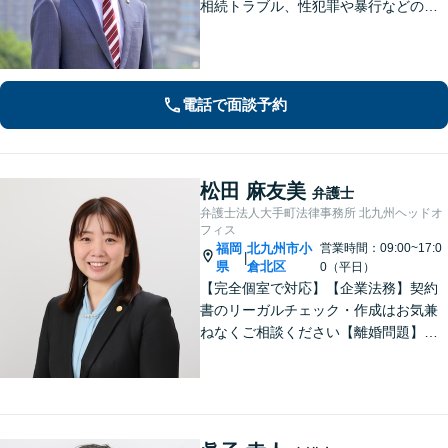
相続トラブル、性犯罪や暴行などの刑
事事件を幅広く承ります。どのような
内容でも事務所が一丸となり的確に対
応し、依頼者さまに最善の解決を目指
します【土日祝・当日対応可】
電話で面談予約
松田 麻友美
弁護士
弁護士法人大手町法律事務所 北九州ヘッドオ
フィス
福岡
北九州市小
営業時間：09:00~17:0
|
県
倉北区
0（平日）
【完全個室で対応】【企業法務】契約
書のリーガルチェック・作成はお気兼
ねなくご相談ください【離婚問題】不
貞慰謝料の請求する側・される側に双
方対応。離婚検討中でもお気軽にご相
談を【駐車場あり】