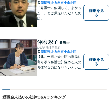
しております。 まずは、ご相
福岡県
北九州市小倉北区
|
談ください。
「弁護士に依頼して、よかっ
詳細を見
た！」とご満足いただくため
る
に。
仲地 彩子
弁護士
ひびき法律事務所
福岡県
北九州市小倉北区
|
【北九州市小倉北区の市民に
詳細を見
寄り添う弁護士】悩める人の
る
具体的な力になりたいという
気持ちで弁護活動をしていま
す。離婚・男女問題に精通
し、長い人生の中、苦しい局
面を乗り越える手助けをして
まいります。まずはお気軽に
退職金未払いの法律Q&Aランキング
ご相談ください。