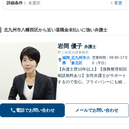
詳細条件
未選択
変更
北九州市八幡西区から近い退職金未払いに強い弁護士
岩岡 優子
弁護士
野上裕貴法律事務所
福岡
北九州市小
営業時間：09:30~17:0
|
県
倉北区
0（平日）
【弁護士歴10年以上】【債務整理初回
相談無料あり】女性弁護士がサポート
するので安心。プライバシーにも細心
の注意を払っております。解決までの
細やかな対応や心的なサポートに注力
しております。お気軽にご相談くださ
い。【完全個室で相談】【駐車場あ
電話でお問い合わせ
メールでお問い合わせ
り】