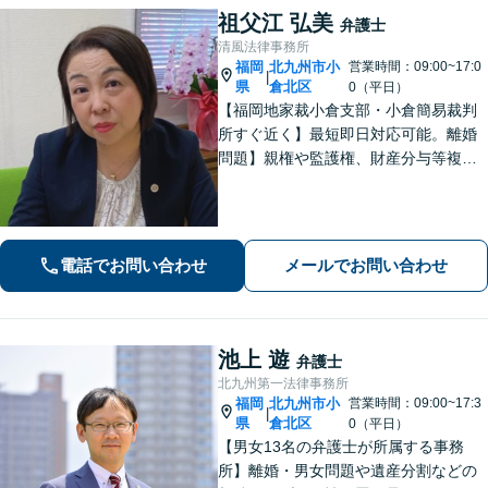
祖父江 弘美
弁護士
清風法律事務所
福岡
北九州市小
営業時間：09:00~17:0
|
県
倉北区
0（平日）
【福岡地家裁小倉支部・小倉簡易裁判
所すぐ近く】最短即日対応可能。離婚
問題】親権や監護権、財産分与等複雑
化する問題に解決後も見据えたアドバ
イス【相続・遺言】総合商社での社会
人経験や調停委員の経験で培った調整
力と交渉力を強みに円満な相続へ。
電話でお問い合わせ
メールでお問い合わせ
池上 遊
弁護士
北九州第一法律事務所
福岡
北九州市小
営業時間：09:00~17:3
|
県
倉北区
0（平日）
【男女13名の弁護士が所属する事務
所】離婚・男女問題や遺産分割などの