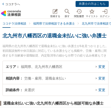
弁護士の方はこちら
ココナラへ
投稿する
探す
閲覧履歴
マイリスト
ログイン
ココナラ法律相談
福岡県で法律相談できる弁護士
北九州市で法律相談
北九州市八幡西区の退職金未払いに強い弁護士
福岡県の北九州市八幡西区で退職金未払いに強い弁護士が6名見つかりました。
初回面談無料や休日面談に対応している弁護士なども掲載中。労働・雇用に関
係する不当解雇や退職勧奨、内定取消等の細かな分野での絞り込み検索もでき
便利です。特におばら総合法律事務所の小原 隆寛弁護士やおばら総合法律事務
所の堀尾 雅光弁護士、藤井綜合法律事務所の藤井 晋弁護士のプロフィール情報
エリア
福岡県、北九州市八幡西区
変更
や弁護士費用、強みなどが注目されています。『北九州市八幡西区で土日や夜
間に発生した退職金未払いのトラブルを今すぐに弁護士に相談したい』『退職
相談内容
労働・雇用、退職金未払い
変更
金未払いのトラブル解決の実績豊富な近くの弁護士を検索したい』『初回相談
無料で退職金未払いを法律相談できる北九州市八幡西区内の弁護士に相談予約
したい』などでお困りの相談者さんにおすすめです。
詳細条件
未選択
変更
退職金未払いに強い北九州市八幡西区から相談可能な弁護士