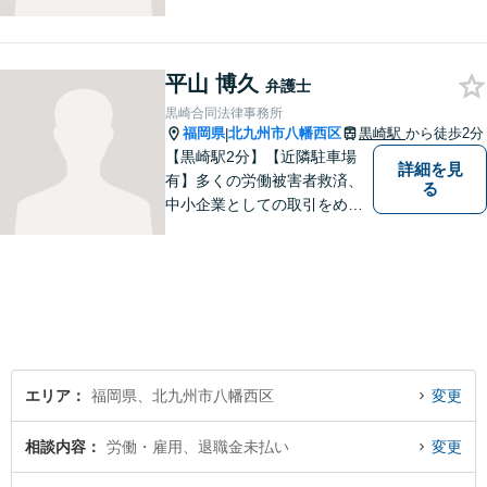
る相談者のお手伝いをしたい
という思っています。１つ１
つの事件に丁寧に向き合い、
平山 博久
依頼者の皆様にとってより良
弁護士
い解決が得られるよう、尽力
黒崎合同法律事務所
します。お気軽にご相談くだ
福岡県
北九州市八幡西区
黒崎駅
から徒歩2分
|
さい。
【黒崎駅2分】【近隣駐車場
詳細を見
有】多くの労働被害者救済、
る
中小企業としての取引をめぐ
る様々な紛争を取り扱ってき
ました。労働者側と使用者側
双方での経験を元に、アドバ
イスを行うことができます。
どんなことでもお気軽にご相
談ください。
エリア
福岡県、北九州市八幡西区
変更
相談内容
労働・雇用、退職金未払い
変更