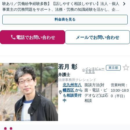
験あり／労働紛争経験多数】【話しやすく相談しやすい】法人・個人
事業主の労務問題をサポート、法務・労務の知識経験を活かし、企業
側から御社の労働問題解決に尽力します。
料金表を見る
電話でお問い合わせ
メールでお問い合わせ
若月 彰
東京都
インタビュー
を見る
弁護士
法律事務所クレシェンド
北九州市八
面談方法(対
営業時間：
幡西区
から
面・電話・ビ
10:00~18:0
も相談受付
デオなど)は応
0（平日）
中
相談