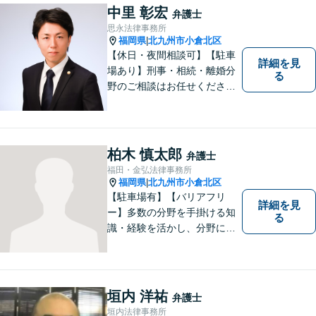
える問題に注力しております
中里 彰宏
弁護士
ので、お気軽にご相談くださ
思永法律事務所
いませ。【駐車場あり】
福岡県
北九州市小倉北区
|
【休日・夜間相談可】【駐車
詳細を見
場あり】刑事・相続・離婚分
る
野のご相談はお任せくださ
い！事件終了後の依頼者の人
生をより良いものにするため
に尽力します。フリーターか
ら弁護士になった特殊な経緯
柏木 慎太郎
弁護士
あり。【電話相談可】
福田・金弘法律事務所
福岡県
北九州市小倉北区
|
【駐車場有】【バリアフリ
詳細を見
ー】多数の分野を手掛ける知
る
識・経験を活かし、分野にと
らわれない多角的・横断的な
見地から、迅速・的確かつ分
かりやすいリーガルサービス
を提供致します。メール相談
垣内 洋祐
弁護士
やビデオ面談にも柔軟に対応
垣内法律事務所