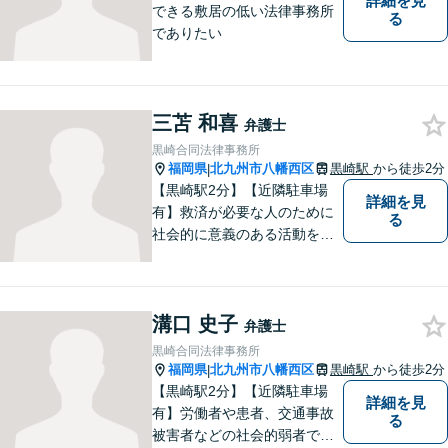
詳細を見
できる敷居の低い法律事務所
る
でありたい
三苫 和喜
弁護士
黒崎合同法律事務所
福岡県
北九州市八幡西区
黒崎駅
から徒歩2分
|
【黒崎駅2分】【近隣駐車場
詳細を見
有】救済が必要な人のために
る
社会的に意義のある活動をし
ていきたいと考えています。
常に話しやすい雰囲気で、み
なさまのお悩みを聞くことが
溝口 史子
できるよう心がけていますの
弁護士
でお気軽にご相談ください。
黒崎合同法律事務所
福岡県
北九州市八幡西区
黒崎駅
から徒歩2分
|
【黒崎駅2分】【近隣駐車場
詳細を見
有】労働者や患者、交通事故
る
被害者などの社会的弱者であ