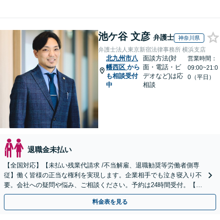
池ケ谷 文彦
弁護士
神奈川県
弁護士法人東京新宿法律事務所 横浜支店
北九州市八
面談方法(対
営業時間：
幡西区
から
面・電話・ビ
09:00~21:0
も相談受付
デオなど)は応
0（平日）
中
相談
退職金未払い
【全国対応】【未払い残業代請求 /不当解雇、退職勧奨等労働者側専
従】働く皆様の正当な権利を実現します。企業相手でも泣き寝入り不
要。会社への疑問や悩み、ご相談ください。予約は24時間受付。【初
回面談無料】【夜間・休日対応可】
料金表を見る