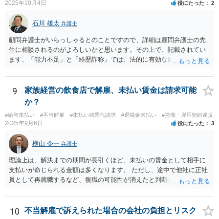
2025年10月4日
役にたった
2
石川 雄太
弁護士
顧問弁護士がいらっしゃるとのことですので、詳細は顧問弁護士の先
生に相談されるのがよろしいかと思います。その上で、記載されてい
ます、「能力不足」と「経歴詐称」では、法的に有効な解雇理由とす
るのは難しいと思います。 能力不足を理由とする解雇のハードルは高
いのです。 また、高度人材の中途社員であっても、解雇しやすいわけ
ではないです。 労働契約法１６条では、「解雇は、客観的に合理的な
9
家族経営の飲食店で解雇、未払い賃金は請求可能
理由を欠き、社会通念上相当であると認められない場合は、その権利
か？
を濫用したものとして、無効とする。」と定めています。 そのため、
#給与未払い
#不当解雇
#未払い残業代請求
#退職金未払い
#労働・雇用契約違反
解雇が認められるためには、「改善の見込みがないほどの著しい能力
2025年9月6日
役にたった
3
不足」や「会社に重大な損害を与えた」などの客観的の事情及び証拠
が必要となります。今回のケースのように、一度の会議資料の誤り程
横山 令一
弁護士
度では、適法な解雇理由として認められることはまずありません。 ま
た、経歴詐称を理由とする解雇が有効になるのは、その詐称が「企業
理論上は、解決までの期間が長引くほど、未払いの賃金として相手に
の採用決定に重大な影響を与えるもの」と考えられています。今回の
支払いが命じられる金額は多くなります。 ただし、途中で他社に正社
ケースでは、過去２年の経歴が「業務委託」か「社員」かという点
員として再就職するなど、復職の可能性が消えたと判断されると、そ
は、過去２年間の業務内容自体を左右するものでなく、重大な詐称と
こまでで未払いの賃金の計算が打ち切られてしまうことがあります。
は判断されにくいでしょう。 そのため、いずれの理由も、適法な解雇
また、生計を立てるためにアルバイトなどで代わりの収入を得ること
理由とすることは出来ないと考えます。 もっとも、上場を控えたベン
までは否定されませんが、その場合、一定割合を上限に代わりに得た
10
不当解雇で訴えられた場合の会社の負担とリスク
チャー企業とのことですし、社内のご事情については、顧問弁護士が
収入が未払いの賃金の金額から差し引かれることがあります。 そのた