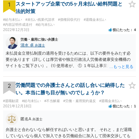
1
スタートアップ企業での5ヶ月未払い給料問題と
法的対策
#給与未払い
#未払い残業代請求
#債権回収代行
#退職金未払い
#内容証明作成送付
#給与未払い
2022年12月3日
役にたった
4
労働・雇用に強い弁護士
清水 卓
弁護士
未払賃金立替払制度の適用を受けるためには、以下の要件をみたす必
要があります（詳しくは厚労省や独立行政法人労働者健康安全機構の
サイトをご覧下さい）。 ⑴ 使用者が、 ① １年以上事業活動を行って
いたこと ② 倒産したこと •法律上の倒産（破産、民事再生等） → 破
産管財人等に倒産の事実等を証明してもらう必要あり。 •事実上の倒産
（中小企業について、事業活動が停止し、再開する見込みがなく、賃
2
労働問題での弁護士さんとの話し合いに納得した
金支払能力がない場合） → 労働基準監督署長の認定が必要。 (2) 労働
い。本当に勝ち目が無いのでしょうか？
者が、倒産について裁判所への申立て等（法律上の倒産の場合）又は
#退職勧奨
#給与未払い
#不当解雇
#労働・雇用契約違反
#退職金未払い
労働基準監督署への認定申請（事実上の倒産の場合）が行われた日の
2021年12月18日
役にたった
1
６か月前の日から２年の間に退職した者であること 事実上の倒産の場
合、そもそも、労働基準監督署長の認定を要するため、申請•認定に相
匿名A
弁護士
応の時間を要します。また、事業活動の停止•再開見込み等につき会社
側の抵抗が予想され、認定に至らない事態も想定されます。 また、労
弁護士と合わないなら解任すればいいと思います。 それと，まだ退職
働基準監督署へ申告なされているとのことですが、労働基準監督署が
していないなら個人で加入できる労働組合に加入して団体交渉しても