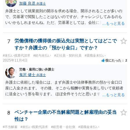
加藤 良丞
弁護士
弁護士として就業規則の開示を求める場合、開示されることが多いの
で、労基署で閲覧したことはないのですが、チャレンジしてみるのも
いいかもしれませんね。ただ、労基署としては、会社に見せてもらっ
てくださいと言うと思いますので、就業規則の開示拒否がなされてい
ることを端的に理解してもらう必要があると思います。よって、就業
規則の開示に関するやりとりはメール等の形に残る方法で行うのが良
7
労働債権の獲得後の振込先は実態としてはどこで
いと思います。
すか？弁護士の「預かり金口」ですか？
#未払い残業代請求
#給与未払い
#正社員・契約社員
#退職金未払い
2025年11月4日
役にたった
2
労働・雇用に強い弁護士
鬼沢 健士
弁護士
弁護士に依頼した場合には、まず弁護士や法律事務所の預かり金口口
座に入金されます。 その後、そこから報酬や実費を差し引いて依頼者
に送金という形を取ります。 ほぼ全件そうだと思います。
8
ベンチャー企業の不当解雇問題と解雇理由の妥当
性は？
#不当解雇
#未払い残業代請求
#経営者・会社側
#退職金未払い