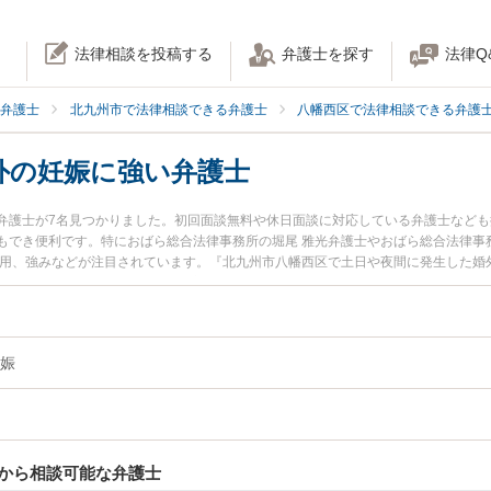
法律相談を投稿する
弁護士を探す
法律Q
弁護士
北九州市で法律相談できる弁護士
八幡西区で法律相談できる弁護
外の妊娠に強い弁護士
弁護士が7名見つかりました。初回面談無料や休日面談に対応している弁護士など
もでき便利です。特におばら総合法律事務所の堀尾 雅光弁護士やおばら総合法律事
費用、強みなどが注目されています。『北九州市八幡西区で土日や夜間に発生した婚
な近くの弁護士を検索したい』『初回相談無料で婚外の妊娠を法律相談できる北九
娠
から相談可能な弁護士