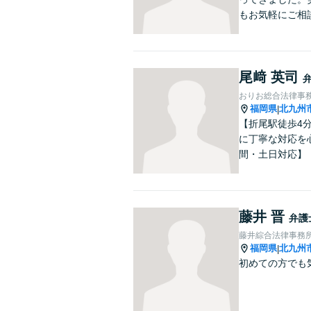
もお気軽にご相
尾﨑 英司
おりお総合法律事
福岡県
北九州
|
【折尾駅徒歩4
に丁寧な対応を
間・土日対応】
藤井 晋
弁護
藤井綜合法律事務
福岡県
北九州
|
初めての方でも