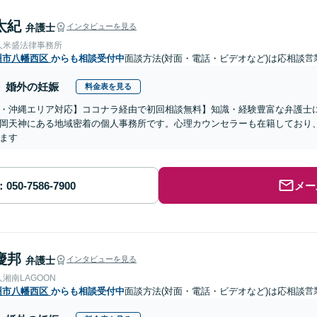
太紀
弁護士
インタビューを見る
人米盛法律事務所
州市八幡西区
からも相談受付中
面談方法(対面・電話・ビデオなど)は応相談
営
婚外の妊娠
料金表を見る
・沖縄エリア対応】ココナラ経由で初回相談無料】知識・経験豊富な弁護士に
岡天神にある地域密着の個人事務所です。心理カウンセラーも在籍しており
ます
メー
慶邦
弁護士
インタビューを見る
湘南LAGOON
州市八幡西区
からも相談受付中
面談方法(対面・電話・ビデオなど)は応相談
営