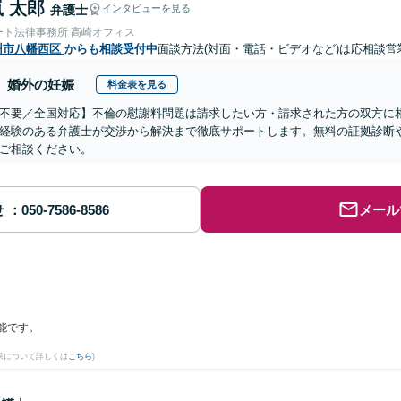
 太郎
弁護士
インタビューを見る
ート法律事務所 高崎オフィス
州市八幡西区
からも相談受付中
面談方法(対面・電話・ビデオなど)は応相談
営
婚外の妊娠
料金表を見る
不要／全国対応】不倫の慰謝料問題は請求したい方・請求された方の双方に
経験のある弁護士が交渉から解決まで徹底サポートします。無料の証拠診断
ご相談ください。
せ
メール
能です。
果について詳しくは
こちら
)