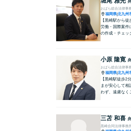
堀尾 雅光
おばら総合法律事
福岡県
北九州
|
【黒崎駅から徒
労働・国際案件
の作成・チェッ
小原 隆寛
おばら総合法律事
福岡県
北九州
|
【黒崎駅徒歩2
まが安心して相
わず、遠慮なく
三苫 和喜
黒崎合同法律事務