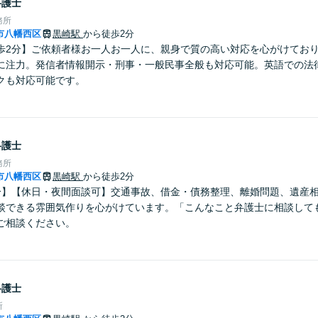
弁護士
務所
市八幡西区
黒崎駅
から徒歩2分
歩2分】ご依頼者様お一人お一人に、親身で質の高い対応を心がけてお
に注力。発信者情報開示・刑事・一般民事全般も対応可能。英語での法
クも対応可能です。
弁護士
務所
市八幡西区
黒崎駅
から徒歩2分
分】【休日・夜間面談可】交通事故、借金・債務整理、離婚問題、遺産
談できる雰囲気作りを心がけています。「こんなこと弁護士に相談して
ご相談ください。
弁護士
所