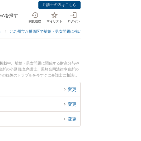
弁護士の方はこちら
&Aを探す
閲覧履歴
マイリスト
ログイン
士
北九州市八幡西区で離婚・男女問題に強い弁護士
北九州市八幡西区で婚
も掲載中。離婚・男女問題に関係する財産分与や
務所の小原 隆寛弁護士、黒崎合同法律事務所の
外の妊娠のトラブルを今すぐに弁護士に相談し
州市八幡西区内の弁護士に相談予約したい』など
変更
変更
変更