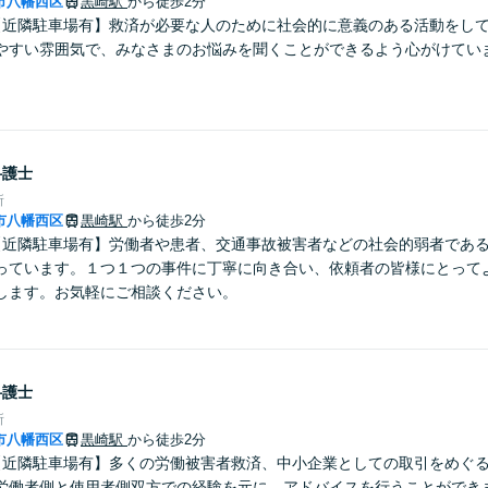
市八幡西区
黒崎駅
から徒歩2分
【近隣駐車場有】救済が必要な人のために社会的に意義のある活動をし
やすい雰囲気で、みなさまのお悩みを聞くことができるよう心がけてい
弁護士
所
市八幡西区
黒崎駅
から徒歩2分
【近隣駐車場有】労働者や患者、交通事故被害者などの社会的弱者であ
っています。１つ１つの事件に丁寧に向き合い、依頼者の皆様にとって
します。お気軽にご相談ください。
弁護士
所
市八幡西区
黒崎駅
から徒歩2分
【近隣駐車場有】多くの労働被害者救済、中小企業としての取引をめぐ
労働者側と使用者側双方での経験を元に、アドバイスを行うことができ