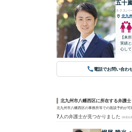
五十嵐
ネクスパ
北九
【来所
実績と
心して
電話でお問い合わ
北九州市八幡西区に所在する弁護士
北九州市八幡西区の事務所等での面談予約が可
7
人の弁護士が見つかりました
(検索結