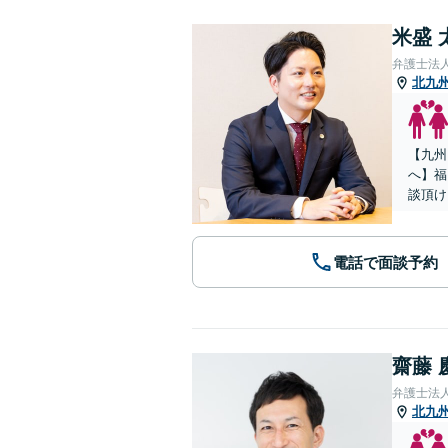
米盛 
弁護士法
北九
【九州
へ】福
談頂け
電話で面談予約
齋藤 
弁護士法人
北九