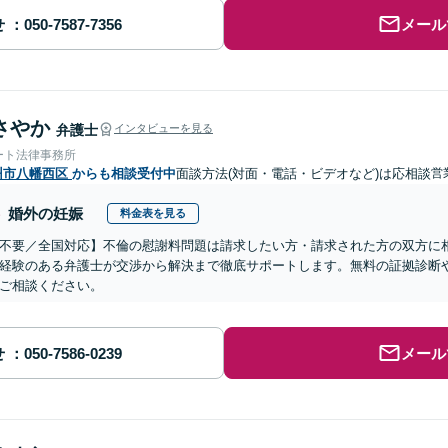
せ
メール
さやか
弁護士
インタビューを見る
ート法律事務所
州市八幡西区
からも相談受付中
面談方法(対面・電話・ビデオなど)は応相談
営
婚外の妊娠
料金表を見る
不要／全国対応】不倫の慰謝料問題は請求したい方・請求された方の双方に
経験のある弁護士が交渉から解決まで徹底サポートします。無料の証拠診断
ご相談ください。
せ
メール