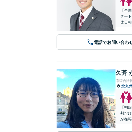
【全国
タート
休日相
電話でお問い合わ
久芳 
原綜合法
北九
【初回
判だけ
が在籍