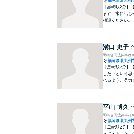
福岡県
北九州
|
【黒崎駅2分】
ます。常に話し
相談ください。
溝口 史子
黒崎合同法律事務
福岡県
北九州
|
【黒崎駅2分】
したいという思
れるよう、尽力
平山 博久
黒崎合同法律事務
福岡県
北九州
|
【黒崎駅2分】
ってきました。