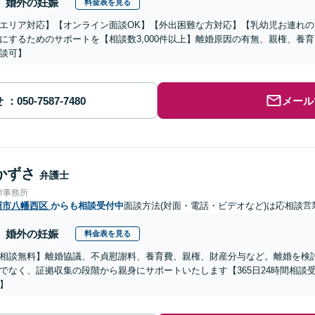
婚外の妊娠
料金表を見る
エリア対応】【オンライン面談OK】【外出困難な方対応】【乳幼児お連れ
にするためのサポートを【相談数3,000件以上】離婚原因の有無、親権、養
談可】
せ
メール
かずさ
弁護士
律事務所
州市八幡西区
からも相談受付中
面談方法(対面・電話・ビデオなど)は応相談
営
婚外の妊娠
料金表を見る
相談無料】離婚協議、不貞慰謝料、養育費、親権、財産分与など。離婚を検
でなく、証拠収集の段階から親身にサポートいたします【365日24時間相談
】