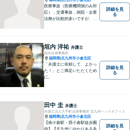
医療事故（医療機関側のみ対
詳細を見
応），交通事故，病院・企業
る
法務が比較的多いですが、家
事事件（相続・離婚）や債務
整理（個人再生・破産申立）
等も幅広く対応しています。
【福岡地裁小倉支部すぐ近
垣内 洋祐
弁護士
く】【駐車場あり】
垣内法律事務所
福岡県
北九州市小倉北区
|
「弁護士に依頼して、よかっ
詳細を見
た！」とご満足いただくため
る
に。
田中 圭
弁護士
弁護士法人大手町法律事務所 北九州ヘッドオフィス
福岡県
北九州市小倉北区
|
【南小倉駅・西小倉駅徒歩圏
詳細を見
内】【北九州にゆかりある弁