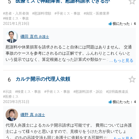
5
医療ミスで神経障害、慰謝料請求できるか
#患者・入所者側
#慰謝料増額
#手術ミス・事故
#病院・医療業界
#検査ミス・事故
2021年1月19日
役にたった
6
磯田 直也
弁護士
慰謝料や休業損害を請求されること自体には問題はありません。 交通
事故のケースを参考にされるのは正解です。ふんわりとこれくらいと
いう提示ではなく、算定根拠となった計算式や類似ケースでの裁判所
の判断、収入資料などを併せて提示するように心掛けてください。 反
面、針刺し事故については医療者側の故意や過失がないと思われるケ
ースが多く、早期解決のためにある程度の減額等があることはやむを
6
カルテ開示の代理人依頼
得ないかとも思います。 病院側の提示があまりにも低額であった場合
などには、弁護士へのご依頼も検討されるべきかと思います。 弁護士
#示談
#検査ミス・事故
#手術ミス・事故
#慰謝料請求・訴訟
#説明義務違反
への依頼が必要になる際に備えて、また現時点でのアドバイス等をも
#医療ミス
2023年3月31日
役にたった
4
らうために、一度法律事務所にご相談されておいても良いかも知れま
せん。
磯野 真
弁護士
代理人弁護士によるカルテ開示請求は可能です。 費用については弁護
士によって様々かと思いますので、見積りをうけた方が良いでしょ
う。 のちの示談交渉も同じ弁護士に依頼をする可能性がある場合に