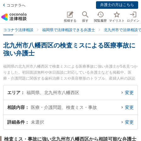
弁護士の方はこちら
ココナラへ
投稿する
探す
閲覧履歴
マイリスト
ログイン
ココナラ法律相談
福岡県で法律相談できる弁護士
北九州市で法律相談
北九州市八幡西区の検査ミスによる医療事故に
強い弁護士
福岡県の北九州市八幡西区で検査ミスによる医療事故に強い弁護士が5名見つか
りました。初回面談無料や休日面談に対応している弁護士なども掲載中。医
療・介護問題に関係する歯科治療ミスや美容整形のトラブル、産婦人科の訴訟
等の細かな分野での絞り込み検索もでき便利です。特におばら総合法律事務所
の堀尾 雅光弁護士や黒崎合同法律事務所の平山 博久弁護士、藤井綜合法律事務
エリア
福岡県、北九州市八幡西区
変更
所の藤井 晋弁護士のプロフィール情報や弁護士費用、強みなどが注目されてい
ます。『北九州市八幡西区で土日や夜間に発生した検査ミスによる医療事故の
相談内容
医療・介護問題、検査ミス・事故
変更
トラブルを今すぐに弁護士に相談したい』『検査ミスによる医療事故のトラブ
ル解決の実績豊富な近くの弁護士を検索したい』『初回相談無料で検査ミスに
よる医療事故を法律相談できる北九州市八幡西区内の弁護士に相談予約した
詳細条件
未選択
変更
い』などでお困りの相談者さんにおすすめです。
検査ミス・事故に強い北九州市八幡西区から相談可能な弁護士