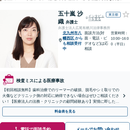
五十嵐 沙
東京都
インタビュ
ーを見る
織
弁護士
弁護士法人広尾有栖川法律事務所
北九州市八
面談方法(対
営業時間：
幡西区
から
面・電話・ビ
10:00~16:0
も相談受付
デオなど)は応
0（平日）
中
相談
検査ミスによる医療事故
【初回相談無料】歯科治療でのリーマーの破損、脱毛やシミ取りでの
火傷などクリニック側の対応に納得できない場合はぜひご相談くださ
い！【医療法人の法務・クリニックの顧問経験あり】実情に即したア
ドバイスで、納得のできるトラブルの解決を目指します。
料金表を見る
電話で面談予約
メールでお問い合わせ