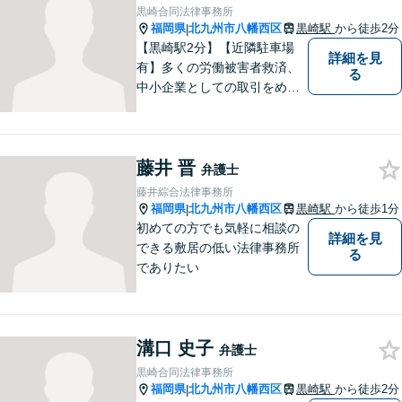
英文契約書の作成・チェック
黒崎合同法律事務所
も対応可能です。
福岡県
北九州市八幡西区
黒崎駅
から徒歩2分
|
【黒崎駅2分】【近隣駐車場
詳細を見
有】多くの労働被害者救済、
る
中小企業としての取引をめぐ
る様々な紛争を取り扱ってき
ました。労働者側と使用者側
双方での経験を元に、アドバ
藤井 晋
イスを行うことができます。
弁護士
どんなことでもお気軽にご相
藤井綜合法律事務所
談ください。
福岡県
北九州市八幡西区
黒崎駅
から徒歩1分
|
初めての方でも気軽に相談の
詳細を見
できる敷居の低い法律事務所
る
でありたい
溝口 史子
弁護士
黒崎合同法律事務所
福岡県
北九州市八幡西区
黒崎駅
から徒歩2分
|