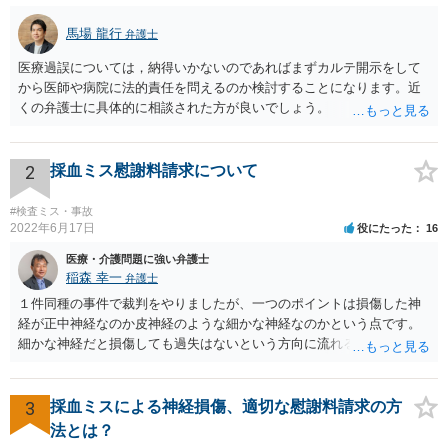
馬場 龍行
弁護士
医療過誤については，納得いかないのであればまずカルテ開示をして
から医師や病院に法的責任を問えるのか検討することになります。近
くの弁護士に具体的に相談された方が良いでしょう。
2
採血ミス慰謝料請求について
#検査ミス・事故
2022年6月17日
役にたった
16
医療・介護問題に強い弁護士
稲森 幸一
弁護士
１件同種の事件で裁判をやりましたが、一つのポイントは損傷した神
経が正中神経なのか皮神経のような細かな神経なのかという点です。
細かな神経だと損傷しても過失はないという方向に流れる可能性があ
ります。 正中神経損傷であれば、前の先生がおっしゃっているように
過失が認められる可能性がありますので弁護士費用を支払う価値はあ
るかと思います。 頑張ってください。
3
採血ミスによる神経損傷、適切な慰謝料請求の方
法とは？