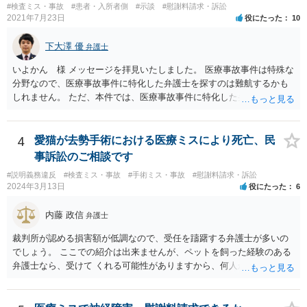
#検査ミス・事故
#患者・入所者側
#示談
#慰謝料請求・訴訟
2021年7月23日
役にたった
10
下大澤 優
弁護士
いよかん 様 メッセージを拝見いたしました。 医療事故事件は特殊な
分野なので、医療事故事件に特化した弁護士を探すのは難航するかも
しれません。 ただ、本件では、医療事故事件に特化した弁護士でなく
とも対応は可能かと思われます。 医療事故事件で最も難しいのは医師
の過失（医療ミス）の立証なのですが、本件では過失自体には争いが
ないため、損害額の立証が主なポイントになります。 損害額に立証に
4
愛猫が去勢手術における医療ミスにより死亡、民
関しては、交通事故事件と同様の発想で考えればよいので、対応でき
事訴訟のご相談です
る弁護士は多いと思います。 今後の交渉については、ご自身で対応さ
#説明義務違反
#検査ミス・事故
#手術ミス・事故
#慰謝料請求・訴訟
れることも可能ではありますが、相手方保険会社は容易に増額に応じ
2024年3月13日
役にたった
6
ない（多少の増額はあり得るとしても、裁判基準での和解は難しい）
と思われます。 弁護士が介入することにより提示額が大きく変わるこ
内藤 政信
弁護士
とは多々あるため、可能であれば弁護士に依頼した上での交渉をお勧
めしたいところです。
裁判所が認める損害額が低調なので、受任を躊躇する弁護士が多いの
でしょう。 ここでの紹介は出来ませんが、ペットを飼った経験のある
弁護士なら、受けて くれる可能性がありますから、何人か問い合わせ
してみることになるでしょう。