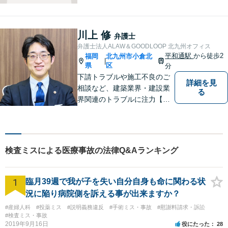
小さな違和感・疑問をお気軽
にご相談ください。丁寧に、
会話のキャッチボールを積み
川上 修
弁護士
重ねながら解決へと動いてま
弁護士法人ALAW＆GOODLOOP 北九州オフィス
いります。【韓国語対応可】
平和通駅
から徒歩2
福岡
北九州市小倉北
|
県
区
分
下請トラブルや施工不良のご
詳細を見
相談など、建築業界・建設業
る
界関連のトラブルに注力【企
業法務も多くの実績あり】不
祥事対応、顧問契約など企業
のご相談はお任せください
【夜間・休日対応可】M&A、
検査ミスによる医療事故の法律Q&Aランキング
株式発行も対応【小倉駅3分】
1
臨月39週で我が子を失い自分自身も命に関わる状
況に陥り病院側を訴える事が出来ますか？
#産婦人科
#投薬ミス
#説明義務違反
#手術ミス・事故
#慰謝料請求・訴訟
#検査ミス・事故
2019年9月16日
役にたった
28