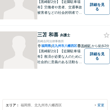
【黒崎駅2分】【近隣駐車場
詳細を見
有】労働者や患者、交通事故
る
被害者などの社会的弱者であ
る相談者のお手伝いをしたい
という思っています。１つ１
つの事件に丁寧に向き合い、
三苫 和喜
依頼者の皆様にとってより良
弁護士
い解決が得られるよう、尽力
黒崎合同法律事務所
します。お気軽にご相談くだ
福岡県
北九州市八幡西区
黒崎駅
から徒歩2分
|
さい。
【黒崎駅2分】【近隣駐車場
詳細を見
有】救済が必要な人のために
る
社会的に意義のある活動をし
ていきたいと考えています。
常に話しやすい雰囲気で、み
なさまのお悩みを聞くことが
できるよう心がけていますの
でお気軽にご相談ください。
エリア
福岡県、北九州市八幡西区
変更