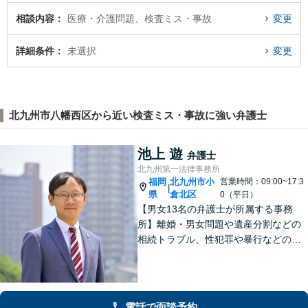
相談内容
医療・介護問題、検査ミス・事故
変更
詳細条件
未選択
変更
北九州市八幡西区から近い検査ミス・事故に強い弁護士
池上 遊
弁護士
北九州第一法律事務所
福岡
北九州市小
営業時間：09:00~17:3
|
県
倉北区
0（平日）
【男女13名の弁護士が所属する事務
所】離婚・男女問題や遺産分割などの
相続トラブル、性犯罪や暴行などの刑
事事件を幅広く承ります。どのような
内容でも事務所が一丸となり的確に対
応し、依頼者さまに最善の解決を目指
します【土日祝・当日対応可】
電話で面談予約