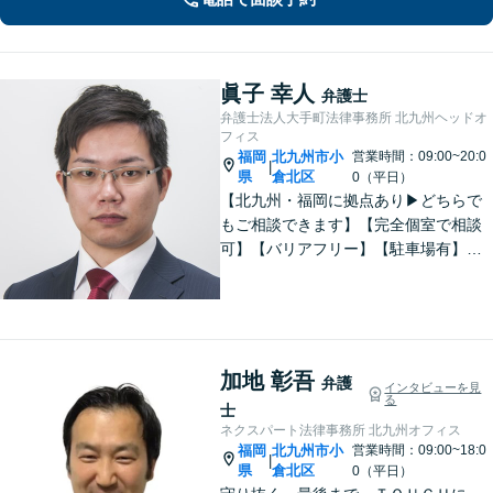
眞子 幸人
弁護士
弁護士法人大手町法律事務所 北九州ヘッドオ
フィス
福岡
北九州市小
営業時間：09:00~20:0
|
県
倉北区
0（平日）
【北九州・福岡に拠点あり▶どちらで
もご相談できます】【完全個室で相談
可】【バリアフリー】【駐車場有】法
律問題は様々な角度から問題をとらえ
る必要があります。これまでの経験を
活かした総合力で課題解決をサポート
します。お悩みの方はご相談くださ
い。
加地 彰吾
弁護
インタビューを見
る
士
ネクスパート法律事務所 北九州オフィス
福岡
北九州市小
営業時間：09:00~18:0
|
県
倉北区
0（平日）