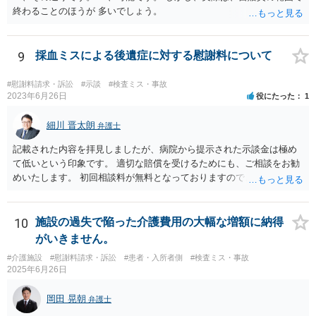
終わることのほうが 多いでしょう。
9
採血ミスによる後遺症に対する慰謝料について
#慰謝料請求・訴訟
#示談
#検査ミス・事故
2023年6月26日
役にたった
1
細川 晋太朗
弁護士
記載された内容を拝見しましたが、病院から提示された示談金は極め
て低いという印象です。 適切な賠償を受けるためにも、ご相談をお勧
めいたします。 初回相談料が無料となっておりますので、お問い合わ
せいただければと存じます。
10
施設の過失で陥った介護費用の大幅な増額に納得
がいきません。
#介護施設
#慰謝料請求・訴訟
#患者・入所者側
#検査ミス・事故
2025年6月26日
岡田 晃朝
弁護士