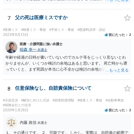
は、それが必要になった場合の費用のことも含めて、予め相談してお
いたほうが良いと思われます。
7
父の死は医療ミスですか
#医療ミス
#検査ミス・事故
#手術ミス・事故
#慰謝料請求・訴訟
2023年9月15日
役にたった
2
医療・介護問題に強い弁護士
稲森 幸一
弁護士
年齢や経過の日時が書いていないのでカルテ等をじっくり見ないとわ
かりませんが、いくつか検討の余地はあると思います。 死亡時から遡
っていくと、まず死因が本当に心不全かは検討の余地があります。腹
痛の原因はなんだったのか。次に心不全だったとして、その治療をど
こまでしたのか、またしたとして死亡を防げたのかどうかという因果
関係の問題もあります。 さらに遡ると、C病院の手術に問題はなかっ
8
任意保険なし、自賠責保険について
たのか、そもそも手術をする必要があったのかも気になります。その
前は問題なさそうですが、転院が多いのでそんなに転院が必要だった
#示談交渉
#解決に向けた示談
#損害賠償増額
#検査ミス・事故
#自動車事故
のかも一応は検討材料だと思います。 いずれにしてもお近くの弁護士
#保険会社との交渉
2020年1月28日
役にたった
2
にカルテ等を持って行って相談されたらいかがでしょうか。 頑張って
ください。
内藤 政信
弁護士
１、その通りです。 ２、可能です。 しかし、実際は、自賠責の範囲で