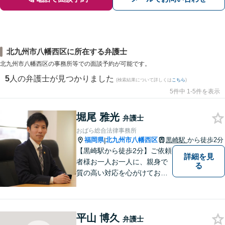
北九州市八幡西区に所在する弁護士
北九州市八幡西区の事務所等での面談予約が可能です。
5
人の弁護士が見つかりました
(検索結果について詳しくは
こちら
)
5件中 1-5件を表示
堀尾 雅光
弁護士
おばら総合法律事務所
福岡県
北九州市八幡西区
黒崎駅
から徒歩2分
|
【黒崎駅から徒歩2分】ご依頼
詳細を見
者様お一人お一人に、親身で
る
質の高い対応を心がけており
ます。離婚・相続・労働・国
際案件に注力。発信者情報開
示・刑事・一般民事全般も対
平山 博久
応可能。英語での法律相談・
弁護士