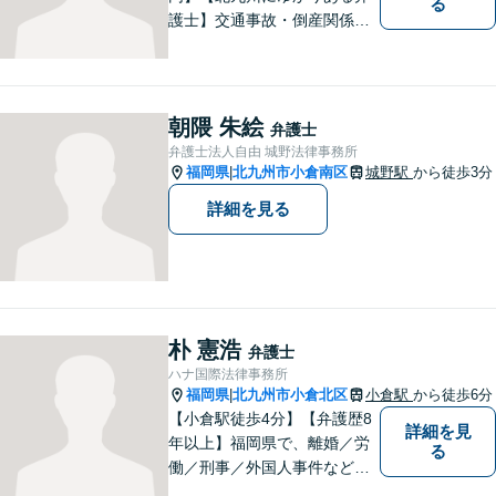
る
護士】交通事故・倒産関係・
刑事事件分野などに強みを持
つ弁護士。「信頼のソリュー
ション」をモットーに問題の
本質把握から解決に至るまで
朝隈 朱絵
弁護士
懇切丁寧に対応します！【宅
弁護士法人自由 城野法律事務所
建士資格あり】
福岡県
北九州市小倉南区
城野駅
から徒歩3分
|
詳細を見る
朴 憲浩
弁護士
ハナ国際法律事務所
福岡県
北九州市小倉北区
小倉駅
から徒歩6分
|
【小倉駅徒歩4分】【弁護歴8
詳細を見
年以上】福岡県で、離婚／労
る
働／刑事／外国人事件などに
精通する弁護士。日頃感じる