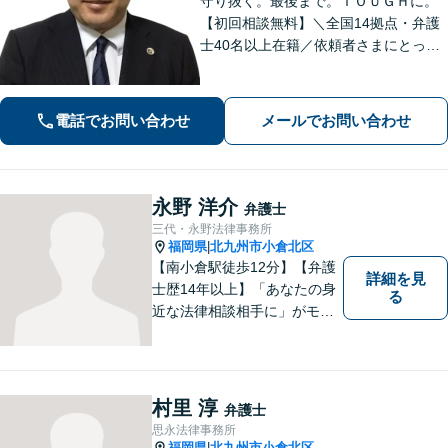
守り抜く。最後まで。ＴＯＵＧＨに。
【初回相談無料】＼全国14拠点・弁護
士40名以上在籍／依頼者さまにとって
有利な解決になるよう、最後まで諦め
ずに闘います！借金問題/離婚・男女問
題/相続/交通事故/刑事事件など、ご相
電話でお問い合わせ
メールでお問い合わせ
談ください【夜間・休日対応】
永野 洋介
弁護士
三代・永野法律事務所
福岡県
北九州市小倉北区
|
【南小倉駅徒歩12分】【弁護
詳細を見
士歴14年以上】「あなたの身
る
近な法律相談相手に」がモッ
トー。交通事故分野に精通す
る弁護士。相続、離婚、交通
事故、債務整理等、個人が抱
える問題に注力しております
村里 淳
弁護士
ので、お気軽にご相談くださ
思永法律事務所
いませ。【駐車場あり】
福岡県
北九州市小倉北区
|