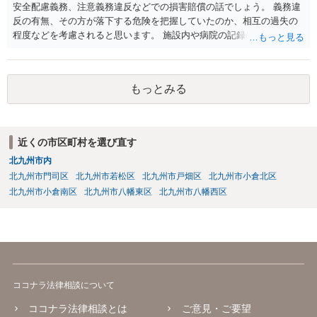
安全配慮義務、注意義務違反などでの損害賠償の話でしょう。 義務違
反の有無、その方が落下する危険を把握していたのか、相互の過失の
程度などを考慮されると思います。 施設内や病院の記録の取得が必要
なのはおっしゃる通りですが、書き換えのリスクがある場合は、相手
には会えて連絡せずに、証拠保全の手続きの検討も必要です（不意打
ちで、事務所内の証拠を押さえます。ただし費用が掛かりますし、あ
もっとみる
る程度証拠が事務所にあること、証拠の特定が出来なければなりませ
ん）。
近くの市区町村を選び直す
北九州市内
北九州市門司区
北九州市若松区
北九州市戸畑区
北九州市小倉北区
北九州市小倉南区
北九州市八幡東区
北九州市八幡西区
ココナラ法律相談について
ココナラ法律相談とは
ご意見・ご要望