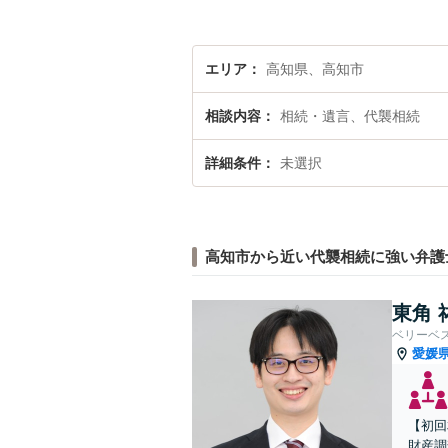
エリア
高知県、高知市
相談内容
相続・遺言、代襲相続
詳細条件
未選択
高知市から近い代襲相続に強い弁護
東角 
ベリーベ
愛媛
【初回
財産調