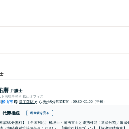
士
祐磨
弁護士
スト法律事務所 松山オフィス
県
松山市
県庁前駅
から徒歩5分
営業時間：09:30~21:00（平日）
|
代襲相続
料金表を見る
相談60分無料】【全国対応】税理士・司法書士と連携可能！遺産分割／遺留
査／相続税対策等お任せください。【明瞭な料金プラン】【解決実績豊富】