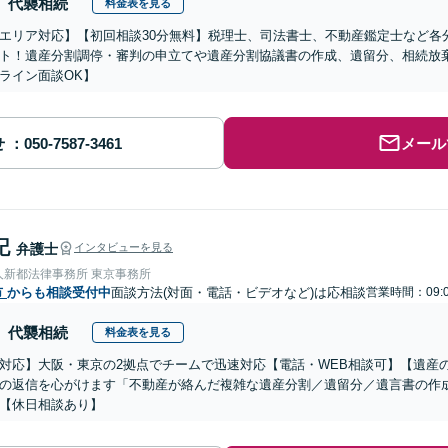
代襲相続
料金表を見る
エリア対応】【初回相談30分無料】税理士、司法書士、不動産鑑定士など各
ト！遺産分割調停・審判の申立てや遺産分割協議書の作成、遺留分、相続放
ライン面談OK】
せ
メール
記
弁護士
インタビューを見る
人新都法律事務所 東京事務所
市
からも相談受付中
面談方法(対面・電話・ビデオなど)は応相談
営業時間：09:0
代襲相続
料金表を見る
対応】大阪・東京の2拠点でチームで迅速対応【電話・WEB相談可】【遺産
の返信を心がけます「不動産が絡んだ複雑な遺産分割／遺留分／遺言書の作
【休日相談あり】