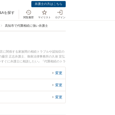
弁護士の方はこちら
&Aを探す
閲覧履歴
マイリスト
ログイン
高知市で代襲相続に強い弁護士
遺言に関係する家族間の相続トラブルや認知症の
藤宗 正志弁護士、御座法律事務所の久保 宜弘
今すぐに弁護士に相談したい』『代襲相続のトラ
い』などでお困りの相談者さんにおすすめです。
変更
変更
変更