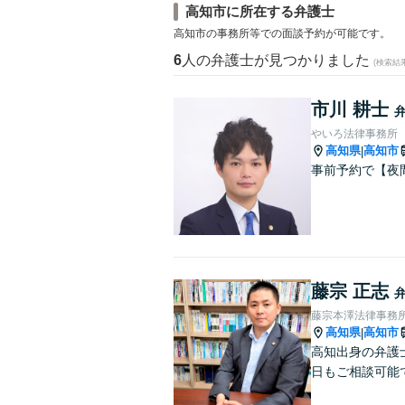
高知市に所在する弁護士
高知市の事務所等での面談予約が可能です。
6
人の弁護士が見つかりました
(検索結
市川 耕士
やいろ法律事務所
高知県
高知市
|
事前予約で【夜
藤宗 正志
藤宗本澤法律事務
高知県
高知市
|
高知出身の弁護
日もご相談可能