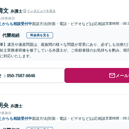
清文
弁護士
インタビューを見る
法律事務所
市
からも相談受付中
面談方法(対面・電話・ビデオなど)は応相談
営業時間：08:3
代襲相続
料金表を見る
事】遺言や遺産問題は、親族間の様々な問題が背景にあり、必ずしも法律だ
祉士実務者研修を修了している弁護士が、ご依頼者様のお気持ちを酌み、税
に対応いたします。
せ
メール
明央
弁護士
律事務所
市
からも相談受付中
面談方法(対面・電話・ビデオなど)は応相談
営業時間：09:3