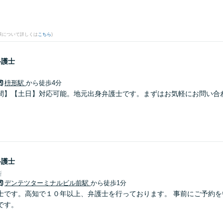
果について詳しくは
こちら
)
弁護士
枡形駅
から徒歩4分
間】【土日】対応可能。地元出身弁護士です。まずはお気軽にお問い合
弁護士
所
デンテツターミナルビル前駅
から徒歩1分
士です。高知で１０年以上、弁護士を行っております。 事前にご予約を
です。