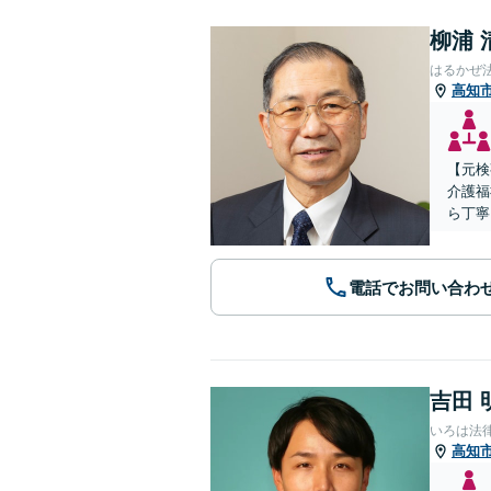
柳浦 
はるかぜ
高知
【元検
介護福
ら丁寧
電話でお問い合わ
吉田 
いろは法
高知