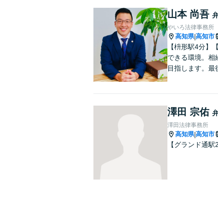
山本 尚吾
やいろ法律事務所
高知県
高知市
|
【枡形駅4分】
できる環境。相
目指します。最
澤田 宗佑
澤田法律事務所
高知県
高知市
|
【グランド通駅