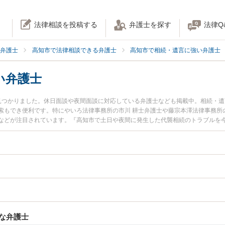
法律相談を投稿する
弁護士を探す
法律Q
弁護士
高知市で法律相談できる弁護士
高知市で相続・遺言に強い弁護士
い弁護士
見つかりました。休日面談や夜間面談に対応している弁護士なども掲載中。相続・
索もでき便利です。特にやいろ法律事務所の市川 耕士弁護士や藤宗本澤法律事務所の
などが注目されています。『高知市で土日や夜間に発生した代襲相続のトラブルを
い』『初回相談無料で代襲相続を法律相談できる高知市内の弁護士に相談予約した
な弁護士