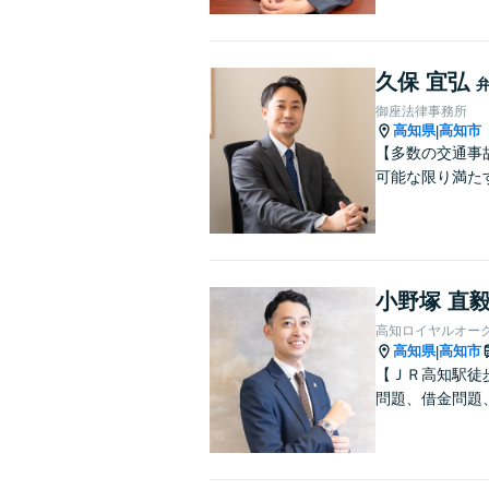
久保 宜弘
御座法律事務所
高知県
高知市
|
【多数の交通事
可能な限り満た
小野塚 直
高知ロイヤルオー
高知県
高知市
|
【ＪＲ高知駅徒
問題、借金問題