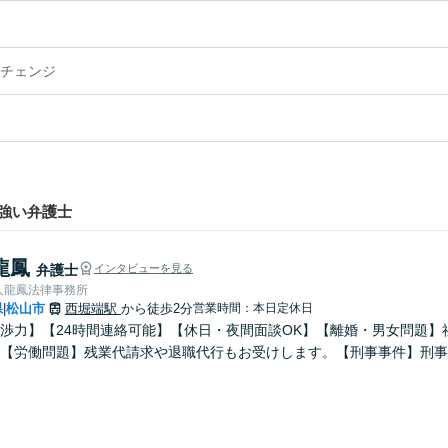
チェンジ
強い弁護士
龍鳳
弁護士
インタビューを見る
人龍鳳法律事務所
県
松山市
西堀端駅
から徒歩2分
営業時間：本日定休日
|
渉力】【24時間連絡可能】【休日・夜間面談OK】【離婚・男女問題】
【労働問題】残業代請求や退職代行もお受けします。【刑事事件】刑事