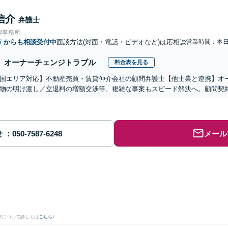
信介
弁護士
律事務所
市
からも相談受付中
面談方法(対面・電話・ビデオなど)は応相談
営業時間：本
オーナーチェンジトラブル
料金表を見る
国エリア対応】不動産売買・賃貸仲介会社の顧問弁護士【他士業と連携】オ
物の明け渡し／立退料の増額交渉等、複雑な事案もスピード解決へ。顧問契
せ
メール
果について詳しくは
こちら
)