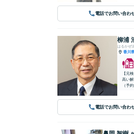
電話でお問い合わ
柳浦 
はるかぜ
香川
【元検
高い解
（予約
電話でお問い合わ
鼻岡 智樹