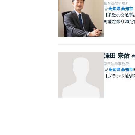
御座法律事務所
高知県
高知市
|
【多数の交通事
可能な限り満た
澤田 宗佑
澤田法律事務所
高知県
高知市
|
【グランド通駅