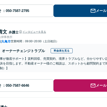
せ
メール
清文
弁護士
インタビューを見る
法律事務所
県
丸亀市
営業時間：09:00~20:00（土日祝日）
|
オーナーチェンジトラブル
料金表を見る
事が徹底サポート】賃料回収、売買契約、境界トラブルなど。分かりやすい
決を目指します。不動産オーナー様のご相談は、スポットから顧問契約まで
制）】
せ
メール
弁護士