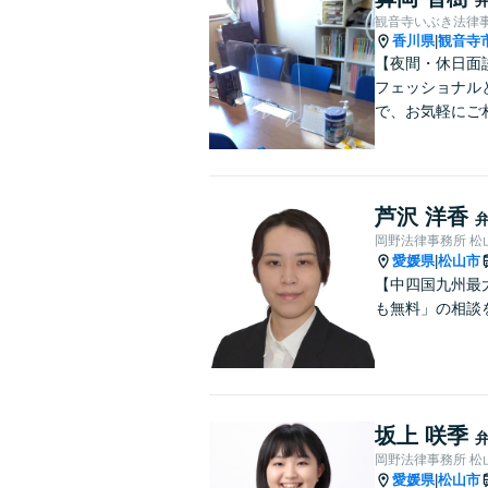
観音寺いぶき法律
香川県
観音寺
|
【夜間・休日面
フェッショナル
で、お気軽にご
芦沢 洋香
岡野法律事務所 松
愛媛県
松山市
|
【中四国九州最
も無料」の相談
坂上 咲季
岡野法律事務所 松
愛媛県
松山市
|