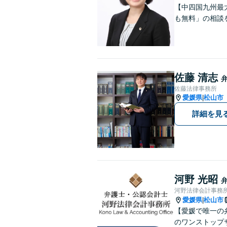
【中四国九州最
も無料」の相談
佐藤 清志
佐藤法律事務所
愛媛県
松山市
|
詳細を見
河野 光昭
河野法律会計事務
愛媛県
松山市
|
【愛媛で唯一の
のワンストップ