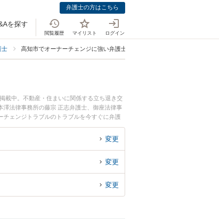
弁護士の方はこちら
&Aを探す
閲覧履歴
マイリスト
ログイン
護士
高知市でオーナーチェンジに強い弁護士
も掲載中。不動産・住まいに関係する立ち退き交
本澤法律事務所の藤宗 正志弁護士、御座法律事
ーチェンジトラブルのトラブルを今すぐに弁護
ーチェンジトラブルを法律相談できる高知市内の
変更
変更
変更