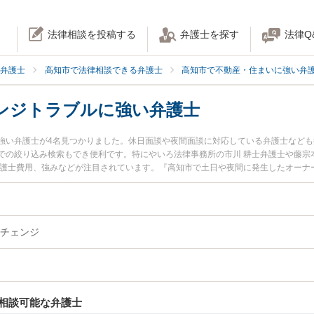
法律相談を投稿する
弁護士を探す
法律Q
弁護士
高知市で法律相談できる弁護士
高知市で不動産・住まいに強い弁
ンジトラブルに強い弁護士
強い弁護士が4名見つかりました。休日面談や夜間面談に対応している弁護士など
での絞り込み検索もでき便利です。特にやいろ法律事務所の市川 耕士弁護士や藤宗
弁護士費用、強みなどが注目されています。『高知市で土日や夜間に発生したオーナ
のトラブル解決の実績豊富な近くの弁護士を検索したい』『初回相談無料でオーナ
者さんにおすすめです。
チェンジ
相談可能な弁護士