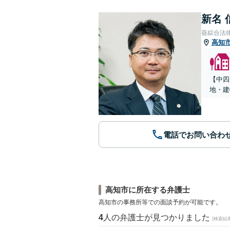
新名 
葵綜合法
高知
【中四
地・建
電話でお問い合わ
高知市に所在する弁護士
高知市の事務所等での面談予約が可能です。
4
人の弁護士が見つかりました
(検索結