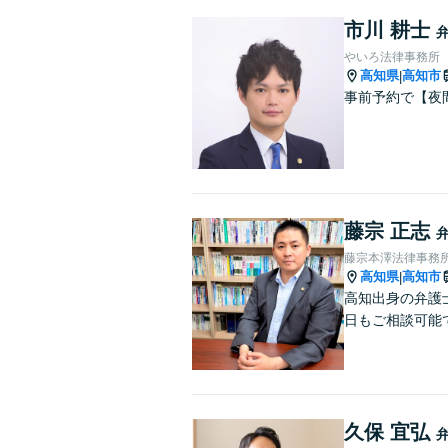
市川 耕士
やいろ法律事務所
高知県
高知市
|
事前予約で【夜
藤宗 正志
藤宗本澤法律事務
高知県
高知市
|
高知出身の弁護
日もご相談可能
久保 宜弘