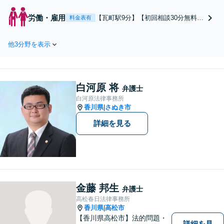
物犯罪、窃盗罪、少年事件など、どの
ような事件にも対応しています。刑事
労働・雇用
【瓦町駅9分】【初回相談30分無料】
料金表有
事件は初動対応が重要です。家族が逮
【身近で気軽に相談できる弁護士】
捕されたら、すぐにご相談ください。
労働者・使用者の双方からご相談を
【電話相談可】【休日・夜間対応】
他3分野を表示
受け付けています。労働トラブルは
多様化しており、専門家の力を借り
るのが賢明です。お早めにご相談く
ださい。【電話相談可】【休日・夜
白河原 将
間対応】
弁護士
白河原法律事務所
香川県
さぬき市
|
詳細を見る
金藤 邦生
弁護士
高松春日法律事務所
香川県
高松市
|
【香川県高松市】法的問題・
詳細を見