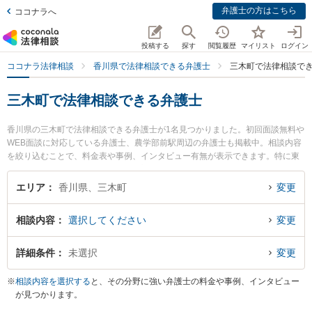
弁護士の方はこちら
ココナラへ
投稿する
探す
閲覧履歴
マイリスト
ログイン
ココナラ法律相談
香川県で法律相談できる弁護士
三木町で法律相談で
三木町で法律相談できる弁護士
香川県の三木町で法律相談できる弁護士が1名見つかりました。初回面談無料や
WEB面談に対応している弁護士、農学部前駅周辺の弁護士も掲載中。相談内容
を絞り込むことで、料金表や事例、インタビュー有無が表示できます。特に東
讃岐法律事務所の多田 崇弁護士のプロフィール情報や弁護士費用、強みなどが
注目されています。離婚や相続、交通事故から不動産、ネットトラブル、企業
エリア
香川県、三木町
変更
法務まで幅広く取り扱う弁護士が多数。こんな法律相談をお持ちの方は是非ご
利用ください。三木町で土日や夜間に発生した不倫慰謝料トラブルを今すぐに
相談内容
選択してください
変更
弁護士に相談したい』『交通事故の過失割合や後遺障害のトラブル解決の実績
豊富な近くの弁護士を検索したい』『初回相談無料で自己破産や債務整理を法
律相談できる三木町内の弁護士に相談予約したい』などでお困りの相談者さん
詳細条件
未選択
変更
におすすめです。
※
相談内容を選択する
と、その分野に強い弁護士の料金や事例、インタビュー
が見つかります。