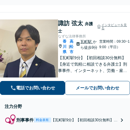
高松市。交通事故に悩んでい
る人が電話している弁護士。
交通事故専門チームあり。朝
諏訪 弦太
9時から夜7時まで電話ＯＫ。
弁護
インタビューを見
示談金再チェック無料サービ
る
士
スあり。後遺障害の認定手続
なずな法律事務所
き対応。話しやすい弁護士。
香
高
瓦町駅
か
営業時間：09:30~1
川
松
|
9:00（平日）
ら徒歩9分
県
市
【瓦町駅9分】【初回相談30分無料】
【身近で気軽に相談できる弁護士】刑
事事件、インターネット、労働・雇用
など、幅広く対応しています。おひと
りで悩む前に、まずは無料の初回相談
電話でお問い合わせ
メールでお問い合わせ
でお話をお聞かせください。【電話相
談可】【休日・夜間対応】
注力分野
刑事事件
【瓦町駅9分】【初回相談30分無料】
料金表有
【身近で気軽に相談できる弁護士】薬