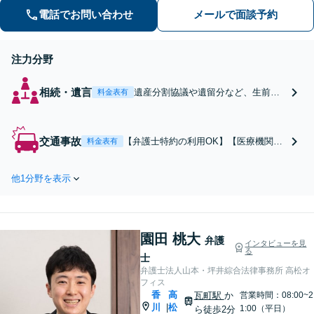
い、解決の方針を考えてまいります
電話でお問い合わせ
メールで面談予約
【栗林公園駅7分／駐車場あり】
注力分野
相続・遺言
遺産分割協議や遺留分など、生前対
料金表有
策から亡くなった後のトラブル対応
まで幅広い実績があります。「複数
回の再婚で相続人が多数いる」「同
交通事故
【弁護士特約の利用OK】【医療機関と
料金表有
居人による使い込み」など、複雑な
連携】事故直後から迅速に対応！賠償
ご相談も多数解決！司法書士、税理
金アップに努めます。通院の仕方や主
士などと連携可【駐車場あり】
他1分野を表示
治医への対応、後遺障害診断書の書い
てもらい方・後遺障害申請手続きなど
をアドバイスいたします【電話・LIN
E・Web面談可】【駐車場あり】
園田 桃大
弁護
インタビューを見
る
士
弁護士法人山本・坪井綜合法律事務所 高松オ
フィス
香
高
瓦町駅
か
営業時間：08:00~2
川
松
|
1:00（平日）
ら徒歩2分