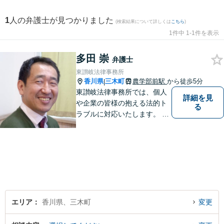
1
人の弁護士が見つかりました
(検索結果について詳しくは
こちら
)
1件中 1-1件を表示
多田 崇
弁護士
東讃岐法律事務所
香川県
三木町
農学部前駅
から徒歩5分
|
東讃岐法律事務所では、個人
詳細を見
や企業の皆様の抱える法的ト
る
ラブルに対応いたします。 高
松まで行くのは少し遠いとい
う方は、当事務所をご利用く
ださい。
エリア
香川県、三木町
変更