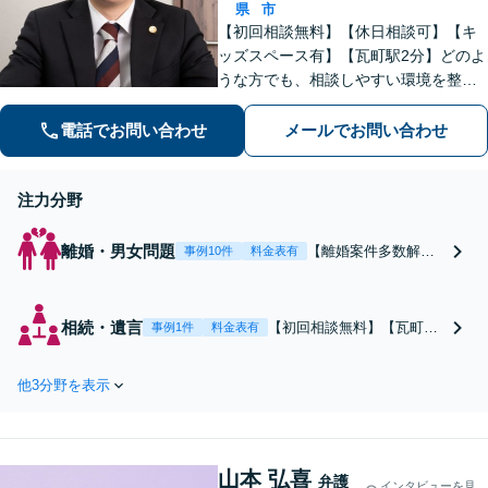
県
市
【初回相談無料】【休日相談可】【キ
ッズスペース有】【瓦町駅2分】どのよ
うな方でも、相談しやすい環境を整え
ています。依頼者様に寄り添った対応
を心がけています。【離婚・男女問
電話でお問い合わせ
メールでお問い合わせ
題】DV被害へ積極的に対応。お気軽に
ご相談ください。
注力分野
離婚・男女問題
【離婚案件多数解
事例10件
料金表有
決】しっかり話を伺
い、スムーズな解決
を目指します。DV被
相続・遺言
【初回相談無料】【瓦町駅
事例1件
料金表有
害のご相談も対応！
徒歩2分】【遺産分割】財
お子さまに関する相
産調査・相続人調査を入念
談は、お子さまの未
他3分野を表示
に行い、粘り強く交渉！依
来を真剣に考えて道
頼者の正当な相続の権利を
筋を提案し，寄り添
守ります。土日祝も8〜21
います。【不貞の慰
時まで毎日対応。「使い込
謝料請求】相手の動
山本 弘喜
み」や「寄与分」の調査も
弁護
インタビューを見