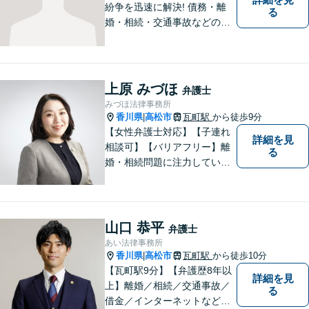
紛争を迅速に解決! 債務・離
る
婚・相続・交通事故などの問
題でお困り方はぜひ一度ご相
談ください。
上原 みづほ
弁護士
みづほ法律事務所
香川県
高松市
瓦町駅
から徒歩9分
|
【女性弁護士対応】【子連れ
詳細を見
相談可】【バリアフリー】離
る
婚・相続問題に注力していま
す。女性弁護士をお探しの方
はお問い合わせください。
山口 恭平
弁護士
あい法律事務所
香川県
高松市
瓦町駅
から徒歩10分
|
【瓦町駅9分】【弁護歴8年以
詳細を見
上】離婚／相続／交通事故／
る
借金／インターネットなど幅