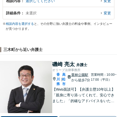
相談内容
選択してください
変更
詳細条件
未選択
変更
※
相談内容を選択する
と、その分野に強い弁護士の料金や事例、インタビュー
が見つかります。
三木町から近い弁護士
磯崎 亮太
弁護士
オリーブ法律事務所
香
高
栗林公園駅
営業時間：10:00~
川
松
|
17:00（平日）
から徒歩7分
県
市
【Web面談可】【弁護士歴10年以上】
「親身に寄り添ってくれて、安心でき
ました」「的確なアドバイスをいただ
けて、本当に助かりました」など、感
謝の声多数！共にお悩みを分かち合