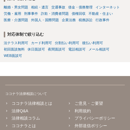
離婚・男女問題
相続・遺言
交通事故
借金・債務整理
インターネット
労働・雇用
刑事事件
詐欺・消費者問題
債権回収
不動産・住まい
医療・介護問題
外国人・国際問題
企業法務
税務訴訟
行政事件
対応体制で絞り込む
法テラス利用可
カード利用可
分割払い利用可
後払い利用可
初回面談無料
休日面談可
夜間面談可
電話相談可
メール相談可
WEB面談可
ココナラ法律相談について
ココナラ法律相談とは
ご意見・ご要望
法律Q&A
利用規約
法律相談コラム
プライバシーポリシー
ココナラとは
外部送信ポリシー