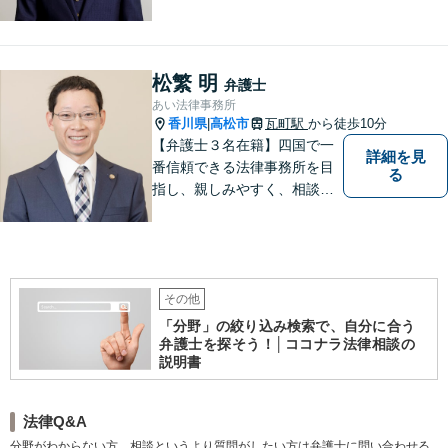
広い分野に対応可能です！依
頼者様の抱えるお気持ちや状
況をしっかり把握した上で、
皆様にとって最善の解決を模
松繁 明
弁護士
索します。まずはお気軽にご
あい法律事務所
相談ください。
香川県
高松市
瓦町駅
から徒歩10分
|
【弁護士３名在籍】四国で一
詳細を見
番信頼できる法律事務所を目
る
指し、親しみやすく、相談し
やすい環境を整えておりま
す。お気軽にご相談くださ
い。
その他
「分野」の絞り込み検索で、自分に合う
弁護士を探そう！│ココナラ法律相談の
説明書
法律Q&A
分野がわからない方、相談というより質問がしたい方は弁護士に問い合わせる