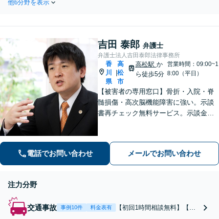
談は、お子さまの未
他6分野を表示
目指します。【在宅事件】不
来を真剣に考えて道
起訴に向けた示談交渉を！公
筋を提案し，寄り添
判での無実主張や情状弁護も
います。【不貞の慰
尽力【完全個室】最後まであ
謝料請求】相手の動
吉田 泰郎
なたの味方です。ご相談くだ
弁護士
きを予測しながら最
さい。
弁護士法人吉田泰郎法律事務所
善の解決を模索しま
香
高
高松駅
か
営業時間：09:00~1
す。
川
松
|
8:00（平日）
ら徒歩5分
県
市
【被害者の専用窓口】骨折・入院・脊
髄損傷・高次脳機能障害に強い。示談
書再チェック無料サービス。示談金増
額交渉が可能。後遺障害の認定手続き
対応。弁護士費用特約が使えます
電話でお問い合わせ
メールでお問い合わせ
注力分野
交通事故
【初回1時間相談無料】【高
事例10件
料金表有
松駅徒歩５分】地元・香川県