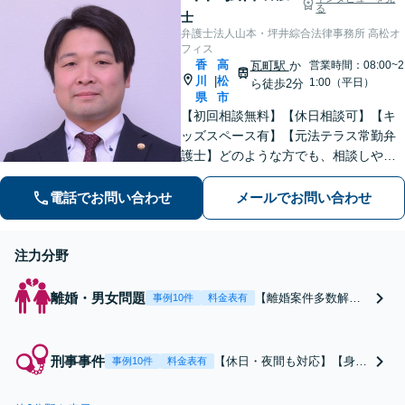
きを予測しながら最
る
お任せください！【遺言書
士
善の解決を模索しま
作成や相続放棄も対応】
弁護士法人山本・坪井綜合法律事務所 高松オ
す。
フィス
香
高
瓦町駅
か
営業時間：08:00~2
川
松
|
1:00（平日）
ら徒歩2分
県
市
【初回相談無料】【休日相談可】【キ
ッズスペース有】【元法テラス常勤弁
護士】どのような方でも、相談しやす
い環境を整えています。依頼者様に寄
り添った対応を心がけています。【離
電話でお問い合わせ
メールでお問い合わせ
婚・男女問題】DV被害へ積極的に対
応。お気軽にご相談ください。
注力分野
離婚・男女問題
【離婚案件多数解
事例10件
料金表有
決】しっかり話を伺
い、スムーズな解決
を目指します。DV被
刑事事件
【休日・夜間も対応】【身柄
事例10件
料金表有
害のご相談も対応！
事件】逮捕後72時間以内が勝
お子さまに関する相
負！迅速な対応で勾留阻止を