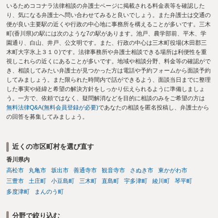
いるためココナラ法律相談の弁護士ページに掲載される料金表等を確認した
り、気になる弁護士へ問い合わせてみると良いでしょう。また弁護士は交通の
便が良い主要駅の近くや行政の中心地に事務所を構えることが多いです。三木
町(香川県)の駅には次のような7の駅があります。池戸、農学部前、平木、学
園通り、白山、井戸、公文明です。また、行政の中心は三木町役場(木田郡三
木町大字氷上３１０)です。法律事務所や弁護士相談できる場所は利便性を重
視しこれらの近くにあることが多いです。地域や相談分野、料金等の確認がで
き、相談してみたい弁護士が見つかった方は電話や予約フォームから面談予約
してみましょう。また限られた時間内で話ができるよう、面談当日までに整理
した事実や経緯と希望の解決方針をしっかり伝えられるように準備しましょ
う。一方で、依頼ではなく、疑問解消などを目的に相談のみをご希望の方は
無料法律Q&A(無料会員登録が必要)
であなたの相談を匿名投稿し、弁護士から
の回答を募集してみましょう。
近くの市区町村を選び直す
香川県内
高松市
丸亀市
坂出市
善通寺市
観音寺市
さぬき市
東かがわ市
三豊市
土庄町
小豆島町
三木町
直島町
宇多津町
綾川町
琴平町
多度津町
まんのう町
分野で絞り込む