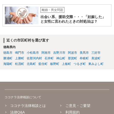
離婚・男女問題
出会い系、援助交際・・・「妊娠した」
と女性に言われたときの対処法は？
近くの市区町村を選び直す
徳島県内
徳島市
鳴門市
小松島市
阿南市
吉野川市
阿波市
美馬市
三好市
勝浦町
上勝町
佐那河内村
石井町
神山町
那賀町
牟岐町
美波町
海陽町
松茂町
北島町
藍住町
板野町
上板町
つるぎ町
東みよし町
ココナラ法律相談について
ココナラ法律相談とは
ご意見・ご要望
法律Q&A
利用規約