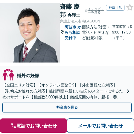
齋藤 慶
神奈川県
インタビュ
ーを見る
邦
弁護士
弁護士法人湘南LAGOON
営業時間：0
阿波市
か
面談方法(対面・
らも相談
電話・ビデオな
9:00~17:30
受付中
ど)は応相談
（平日）
婚外の妊娠
【全国エリア対応】【オンライン面談OK】【外出困難な方対応】
【乳幼児お連れの方対応】離婚問題を新しい自分のスタートにするた
めのサポートを【相談数3,000件以上】離婚原因の有無、親権、養育
費、財産分与、慰謝料請求【夜間・休日相談可】
料金表を見る
電話でお問い合わせ
メールでお問い合わせ