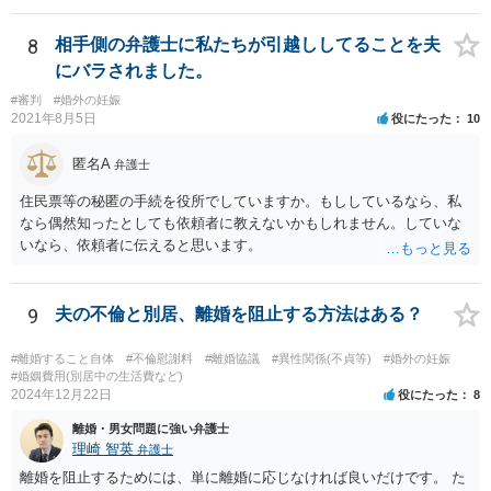
す。 また、認知されたことを前提に、父親として子を養う義務があり
ますので、 養育費を請求できます。 ただ、極端な話相手に収入がなか
8
相手側の弁護士に私たちが引越ししてることを夫
ったり、行方不明だったりすると、実際上の回収が難しい可能性はあ
にバラされました。
ります。
#審判
#婚外の妊娠
2021年8月5日
役にたった
10
匿名A
弁護士
住民票等の秘匿の手続を役所でしていますか。もししているなら、私
なら偶然知ったとしても依頼者に教えないかもしれません。していな
いなら、依頼者に伝えると思います。
9
夫の不倫と別居、離婚を阻止する方法はある？
#離婚すること自体
#不倫慰謝料
#離婚協議
#異性関係(不貞等)
#婚外の妊娠
#婚姻費用(別居中の生活費など)
2024年12月22日
役にたった
8
離婚・男女問題に強い弁護士
理崎 智英
弁護士
離婚を阻止するためには、単に離婚に応じなければ良いだけです。 た