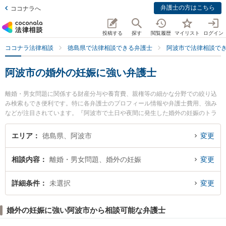
弁護士の方はこちら
ココナラへ
投稿する
探す
閲覧履歴
マイリスト
ログイン
ココナラ法律相談
徳島県で法律相談できる弁護士
阿波市で法律相談で
阿波市の婚外の妊娠に強い弁護士
離婚・男女問題に関係する財産分与や養育費、親権等の細かな分野での絞り込
み検索もでき便利です。特に各弁護士のプロフィール情報や弁護士費用、強み
などが注目されています。『阿波市で土日や夜間に発生した婚外の妊娠のトラ
ブルを今すぐに弁護士に相談したい』『婚外の妊娠のトラブル解決の実績豊富
な近くの弁護士を検索したい』『初回相談無料で婚外の妊娠を法律相談できる
エリア
徳島県、阿波市
変更
阿波市内の弁護士に相談予約したい』などでお困りの相談者さんにおすすめで
す。
相談内容
離婚・男女問題、婚外の妊娠
変更
詳細条件
未選択
変更
婚外の妊娠に強い阿波市から相談可能な弁護士