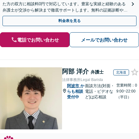
た方の双方に相談料0円で対応しています。豊富な実績と経験のある
弁護士が交渉から解決まで徹底サポートします。無料の証拠診断や着
手金の返還保証もありますので安心してご相談ください。
料金表を見る
電話でお問い合わせ
メールでお問い合わせ
阿部 洋介
弁護士
北海道
法律事務所Legal Barista
営業時間：0
阿波市
か
面談方法(対面・
らも相談
電話・ビデオな
9:00~22:00
受付中
ど)は応相談
（平日）