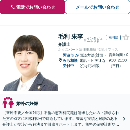
電話でお問い合わせ
メールでお問い合わせ
毛利 朱李
福岡県
インタビュ
ーを見る
弁護士
ネクスパート法律事務所 福岡オフィス
営業時間：0
阿波市
か
面談方法(対面・
らも相談
電話・ビデオな
9:00~21:00
受付中
ど)は応相談
（平日）
婚外の妊娠
【来所不要／全国対応】不倫の慰謝料問題は請求したい方・請求され
た方の双方に相談料0円で対応しています。豊富な実績と経験のある
弁護士が交渉から解決まで徹底サポートします。無料の証拠診断や着