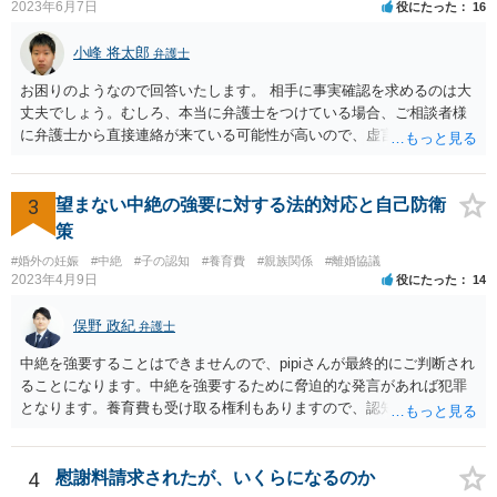
2023年6月7日
役にたった
16
小峰 将太郎
弁護士
お困りのようなので回答いたします。 相手に事実確認を求めるのは大
丈夫でしょう。むしろ、本当に弁護士をつけている場合、ご相談者様
に弁護士から直接連絡が来ている可能性が高いので、虚言の可能性も
確かにあります。 弁護士は身分や素性を非公開する意味はないので、
相手にそのことを聞くことに問題はありません。 逆に本当に弁護士を
つけているような場合はこちらも、弁護士に相談した方がよいかと考
3
望まない中絶の強要に対する法的対応と自己防衛
えます。 ご参考になれば幸いです。
策
#婚外の妊娠
#中絶
#子の認知
#養育費
#親族関係
#離婚協議
2023年4月9日
役にたった
14
俣野 政紀
弁護士
中絶を強要することはできませんので、pipiさんが最終的にご判断され
ることになります。中絶を強要するために脅迫的な発言があれば犯罪
となります。養育費も受け取る権利もありますので、認知等につきお
相手がきちんと対応しないのであれば弁護士にご相談されることをお
勧めします。
4
慰謝料請求されたが、いくらになるのか