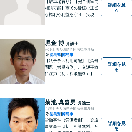
【駐車場有り】【完全個室で
詳細を見
相談可能】市民の皆様の正当
る
な権利や利益を守り、実現す
るために市民の皆さんに寄り
添って、一つ一つの事案に丁
寧に対応してまいります。ご
相談者様のお話をじっくり聴
堀金 博
弁護士
き、最適な解決方法をご提案
弁護士法人徳島合同法律事務所
いたします。
徳島県
徳島市
|
【法テラス利用可能】【労働
詳細を見
問題（労働者側）、交通事故
る
に注力（初回相談無料）】市
民の生活に関わる身近な事件
（労働問題/交通事故/不動産賃
貸借/消費者問題/離婚/相続/債
務整理など）を中心に、社会
菊池 真喜男
弁護士
的事件にも対応いたします。
弁護士法人徳島合同法律事務所
お気軽にご相談ください。
徳島県
徳島市
|
労働事件（労働者側）、交通
詳細を見
事故事件は初回相談無料。そ
る