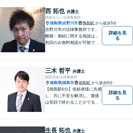
西 拓也
弁護士
徳島みらい法律事務所
徳島県
吉野川市
鴨島駅
から徒歩5分
|
吉野川市の法律事務所です。
詳細を見
離婚・相続に関する相談は，
る
初回のみ無料相談が可能です
（要予約，事務所にお越しい
ただける方のみ。電話相談不
可。）。
三木 哲平
弁護士
朝田啓祐法律事務所
徳島県
徳島市
徳島駅
から徒歩6分
|
【徳島駅6分】依頼者様に共感
詳細を見
し、共に不安を解消し、最後
る
は笑顔で終わることがでるよ
うに取り組んで参ります。 じ
っくりとご相談者のお話しを
聴くことを第一と考えて、ご
相談にのっています。 まずは
生長 拓也
弁護士