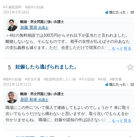
#不倫慰謝料
#婚外の妊娠
2021年3月18日
役にたった
10
離婚・男女問題に強い弁護士
加藤 寛崇
弁護士
＞4社の無料相談では100万円からそれ以下が妥当だと言われました。
離婚しないなら、そんなものです。 相手の女性が払えばその分あなた
の支払義務も減ります。ただ、合意しただけで現実の支払がないなら
減りません。
5
妊娠したら逃げられました。
#婚外の妊娠
#音信不通
#慰謝料請求したい側
#子の認知
#中絶
#養育費
2021年12月11日
役にたった
12
離婚・男女問題に強い弁護士
原田 和幸
弁護士
職場にこの件について個人で連絡してもよいのでしょうか？ 単に取り
次いでもらうだけなら構わないと思いますが、取り次いでもらえるか
分かりませんね。 職場に、妊娠や認知の件は話さないほうがよいと思
います。 それとも弁護士を通すべきなのでしょうか？ 相談者で対応が
難しいと思われれば、弁護士に入ってもらうことも検討されてくださ