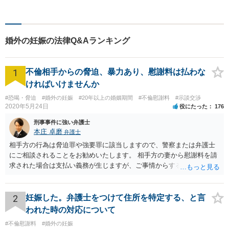
婚外の妊娠の法律Q&Aランキング
1
不倫相手からの脅迫、暴力あり、慰謝料は払わな
ければいけませんか
#恐喝・脅迫
#婚外の妊娠
#20年以上の婚姻期間
#不倫慰謝料
#示談交渉
2020年5月24日
役にたった
176
刑事事件に強い弁護士
本庄 卓磨
弁護士
相手方の行為は脅迫罪や強要罪に該当しますので、警察または弁護士
にご相談されることをお勧めいたします。 相手方の妻から慰謝料を請
求された場合は支払い義務が生じますが、ご事情からすると減額交渉
をする余地は十分にありそうです。
2
妊娠した。弁護士をつけて住所を特定する、と言
われた時の対応について
#不倫慰謝料
#婚外の妊娠