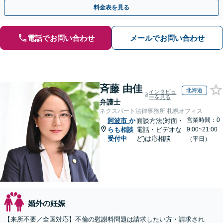
手金の返還保証もありますので安心してご相談ください。
料金表を見る
電話でお問い合わせ
メールでお問い合わせ
斉藤 由佳
北海道
インタビュ
ーを見る
弁護士
ネクスパート法律事務所 札幌オフィス
営業時間：0
阿波市
か
面談方法(対面・
らも相談
電話・ビデオな
9:00~21:00
受付中
ど)は応相談
（平日）
婚外の妊娠
【来所不要／全国対応】不倫の慰謝料問題は請求したい方・請求され