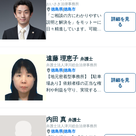
ご相談ください。
おいさき法律事務所
徳島県
徳島市
|
「ご相談の方にわかりやすい
詳細を見
説明と解決を」をモットーに
る
日々精進しています。可能な
限り難解な専門用語をかみ砕
いて説明し、トラブルに遭い
不安な思いを抱えられている
遠藤 理恵子
弁護士
弁護士法人津川総合法律事務所
徳島県
徳島市
|
【地元密着型事務所】【駐車
詳細を見
場あり】依頼者様の正当な権
る
利や利益を守り、実現するた
め、あらゆる努力を惜しみま
せん。寄り添い、細心の注意
を払い、丁寧に対処してまい
ります。個人・法人問わずあ
内田 真
弁護士
らゆる問題に対応可能！
弁護士法人津川総合法律事務所
徳島県
徳島市
|