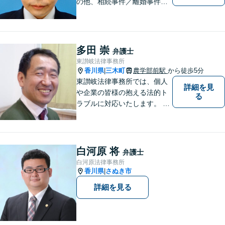
の他、相続事件／離婚事件／
債務整理／行政事件など、幅
広い問題に対応可能！完全個
室対応でプライバシーが守ら
れます。【無料駐車場】
多田 崇
弁護士
東讃岐法律事務所
香川県
三木町
農学部前駅
から徒歩5分
|
東讃岐法律事務所では、個人
詳細を見
や企業の皆様の抱える法的ト
る
ラブルに対応いたします。 高
松まで行くのは少し遠いとい
う方は、当事務所をご利用く
ださい。
白河原 将
弁護士
白河原法律事務所
香川県
さぬき市
|
詳細を見る