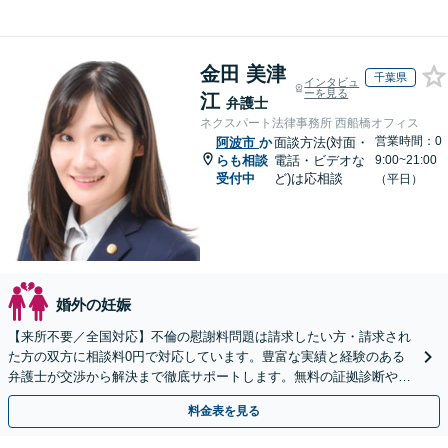
金田 美津
千葉県
インタビュ
ーを見る
江
弁護士
ネクスパート法律事務所 西船橋オフィス
営業時間：0
阿波市
か
面談方法(対面・
らも相談
電話・ビデオな
9:00~21:00
受付中
ど)は応相談
（平日）
婚外の妊娠
【来所不要／全国対応】不倫の慰謝料問題は請求したい方・請求され
た方の双方に相談料0円で対応しています。豊富な実績と経験のある
弁護士が交渉から解決まで徹底サポートします。無料の証拠診断や着
手金の返還保証もありますので安心してご相談ください。
料金表を見る