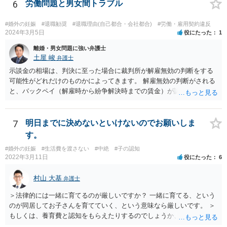
い。 一度、お近くの弁護士に相談されてみてもよいと思います。
6
労働問題と男女間トラブル
#婚外の妊娠
#退職勧奨
#退職理由(自己都合・会社都合)
#労働・雇用契約違反
2024年3月5日
役にたった
1
離婚・男女問題に強い弁護士
土屋 峻
弁護士
示談金の相場は、判決に至った場合に裁判所が解雇無効の判断をする
可能性がどれだけのものかによってきます。 解雇無効の判断がされる
と、バックペイ（解雇時から紛争解決時までの賃金）が認められるの
で、解雇無効の判断をする可能性が高ければバックペイ＋解決金が基
準となります。解決金の基準は、半年から１年程度の賃金相当額くら
いだと思います。 この件は、弁護士に具体的な内容について、ご相談
7
明日までに決めないといけないのでお願いしま
された方がよい事案だと考えます。
す。
#婚外の妊娠
#生活費を渡さない
#中絶
#子の認知
2022年3月11日
役にたった
6
村山 大基
弁護士
＞法律的には一緒に育てるのが厳しいですか？ 一緒に育てる、という
のが同居してお子さんを育てていく、という意味なら厳しいです。 ＞
もしくは、養育費と認知をもらえたりするのでしょうか、 相手が認知
を拒む場合、調停や裁判などの手続きで認知を求める必要がありま