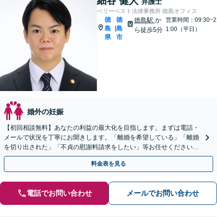
細谷 健人
弁護士
ベリーベスト法律事務所 徳島オフィス
徳
徳
徳島駅
か
営業時間：09:30~2
島
島
|
1:00（平日）
ら徒歩5分
県
市
婚外の妊娠
【初回相談無料】あなたの利益の最大化を目指します。まずは電話・
メールで状況を丁寧にお聞きします。「離婚を希望している」「離婚
を切り出された」「不貞の慰謝料請求をしたい」等お任せください。
【リーズナブルな料金設定】
料金表を見る
電話でお問い合わせ
メールでお問い合わせ