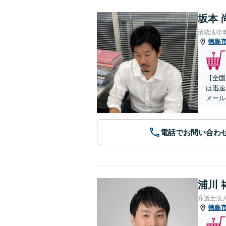
坂本 
清陵法律
徳島
【全国
は迅速
メール
電話でお問い合わ
浦川 
弁護士法
徳島