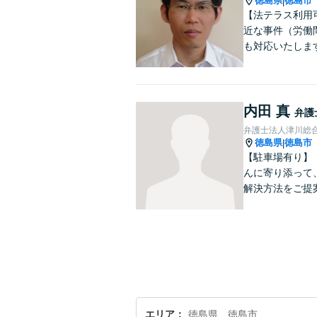
徳島県
徳島市
|
【法テラス利用
近な事件（労働問
も対応いたしま
内田 真
弁護
弁護士法人津川総
徳島県
徳島市
|
【駐車場有り】
んに寄り添って
解決方法をご提
エリア
徳島県、徳島市