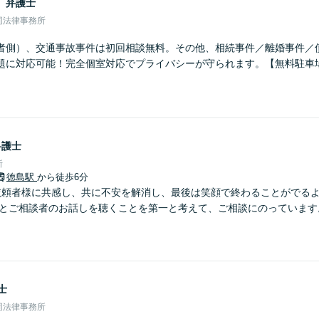
男
弁護士
同法律事務所
者側）、交通事故事件は初回相談無料。その他、相続事件／離婚事件／
題に対応可能！完全個室対応でプライバシーが守られます。【無料駐車
弁護士
所
徳島駅
から徒歩6分
依頼者様に共感し、共に不安を解消し、最後は笑顔で終わることがでる
りとご相談者のお話しを聴くことを第一と考えて、ご相談にのっています
士
同法律事務所