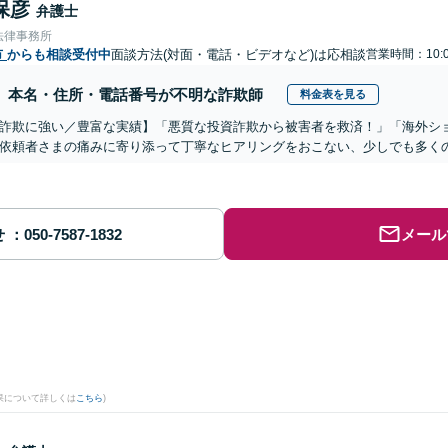
保彦
弁護士
法律事務所
市
からも相談受付中
面談方法(対面・電話・ビデオなど)は応相談
営業時間：10:0
本名・住所・電話番号が不明な詐欺師
料金表を見る
詐欺に強い／豊富な実績】「悪質な投資詐欺から被害者を救済！」「海外シ
依頼者さまの痛みに寄り添って丁寧なヒアリングをおこない、少しでも多く
せ
メール
果について詳しくは
こちら
)