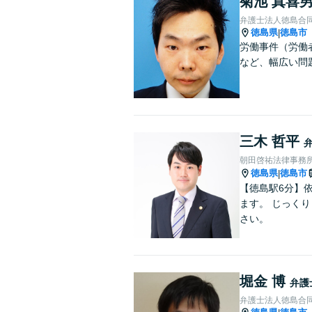
菊池 真喜
弁護士法人徳島合
徳島県
徳島市
|
労働事件（労働
など、幅広い問
三木 哲平
朝田啓祐法律事務
徳島県
徳島市
|
【徳島駅6分】
ます。 じっく
さい。
堀金 博
弁護
弁護士法人徳島合