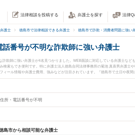
法律相談を投稿する
弁護士を探す
法律Q
弁護士
徳島市で法律相談できる弁護士
徳島市で詐欺・消費者問題に強い
電話番号が不明な詐欺師に強い弁護士
な詐欺師に強い弁護士が4名見つかりました。WEB面談に対応している弁護士など
込み検索もでき便利です。特に弁護士法人徳島合同法律事務所の菊池 真喜男弁護士や
ロフィール情報や弁護士費用、強みなどが注目されています。『徳島市で土日や夜間
『本名・住所・電話番号が不明な詐欺師のトラブル解決の実績豊富な近くの弁護士
内の弁護士に相談予約したい』などでお困りの相談者さんにおすすめです。
住所・電話番号が不明
徳島市から相談可能な弁護士