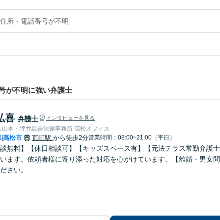
住所・電話番号が不明
号が不明に強い弁護士
弘喜
弁護士
インタビューを見る
弁護士法人山本・坪井綜合法律事務所 高松オフィス
県
高松市
瓦町駅
から徒歩2分
営業時間：08:00~21:00（平日）
|
談無料】【休日相談可】【キッズスペース有】【元法テラス常勤弁護士
います。依頼者様に寄り添った対応を心がけています。【離婚・男女問
ださい。