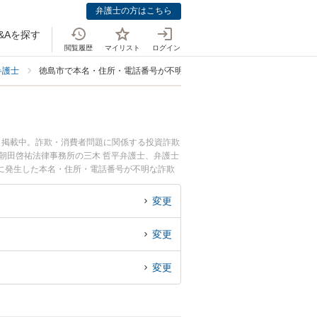
弁護士の方はこちら
&Aを探す
閲覧履歴
マイリスト
ログイン
弁護士
徳島市で本名・住所・電話番号が不明に強い弁護士
も掲載中。詐欺・消費者問題に関係する投資詐欺
朝田啓祐法律事務所の三木 哲平弁護士、弁護士
に発生した本名・住所・電話番号が不明な詐欺
を検索したい』『初回相談無料で本名・住所・電
変更
変更
変更