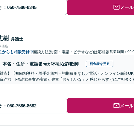
せ
メール
丈樹
弁護士
事務所
市
からも相談受付中
面談方法(対面・電話・ビデオなど)は応相談
営業時間：09:0
本名・住所・電話番号が不明な詐欺師
料金表を見る
対応】【初回相談料・着手金無料・初期費用なし／電話・オンライン面談OK、
資詐欺、FX詐欺事案の実績が豊富 ｢おかしいな」と感じたらすぐにご相談く
せ
メール