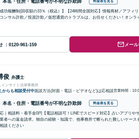
本名・住所・電話番号が不明な詐欺師
料金表を見る
成功報酬制(回収額の33％（税込）】【24時間全国対応】情報商材／アフィ
コンサル詐欺／投資詐欺／仮想通貨のトラブルは、お任せください！オンラ
せ
メール
博俊
弁護士
人インサイト法律事務所
市
からも相談受付中
面談方法(対面・電話・ビデオなど)は応相談
営業時間：10:0
本名・住所・電話番号が不明な詐欺師
料金表を見る
応｜相談料・着手金0円【電話相談可！LINEでスピード対応】占いアプリや
業者への返金請求。独自の経験・知識で、他事務所で断られた難しいケース
相談ください