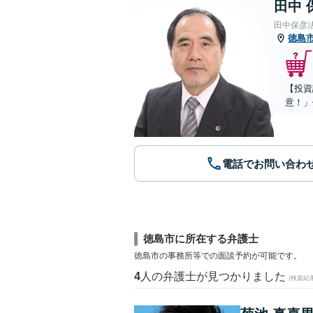
田中 
田中保彦
徳島
【投資
意！」
電話でお問い合わ
徳島市に所在する弁護士
徳島市の事務所等での面談予約が可能です。
4
人の弁護士が見つかりました
(検索結