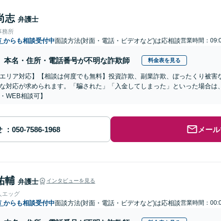
尚志
弁護士
事務所
市
からも相談受付中
面談方法(対面・電話・ビデオなど)は応相談
営業時間：09:0
本名・住所・電話番号が不明な詐欺師
料金表を見る
エリア対応】【相談は何度でも無料】投資詐欺、副業詐欺、ぼったくり被害
な対応が求められます。「騙された」「入金してしまった」といった場合は
・WEB相談可】
せ
メール
祐輔
弁護士
インタビューを見る
人エッグ
市
からも相談受付中
面談方法(対面・電話・ビデオなど)は応相談
営業時間：00:0