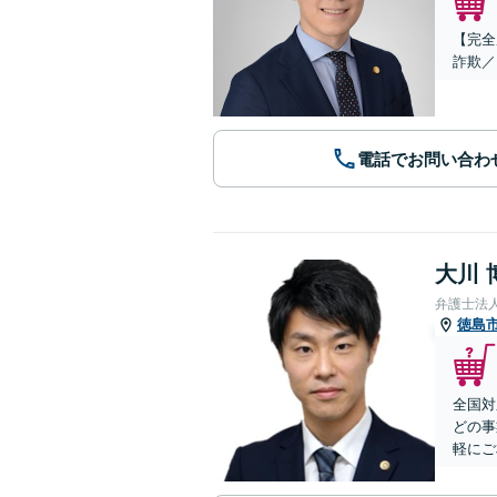
【完全
詐欺／
電話でお問い合わ
大川 
弁護士法
徳島
全国対
どの事
軽にご