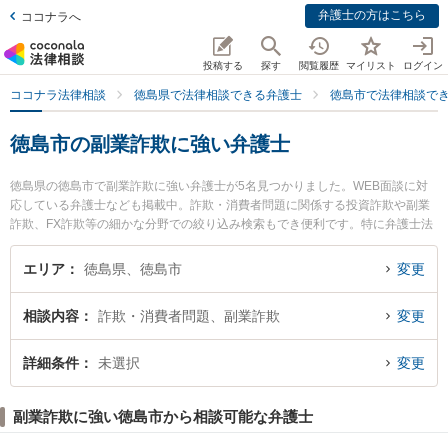
弁護士の方はこちら
ココナラへ
投稿する
探す
閲覧履歴
マイリスト
ログイン
ココナラ法律相談
徳島県で法律相談できる弁護士
徳島市で法律相談で
徳島市の副業詐欺に強い弁護士
徳島県の徳島市で副業詐欺に強い弁護士が5名見つかりました。WEB面談に対
応している弁護士なども掲載中。詐欺・消費者問題に関係する投資詐欺や副業
詐欺、FX詐欺等の細かな分野での絞り込み検索もでき便利です。特に弁護士法
人徳島合同法律事務所の菊池 真喜男弁護士や朝田啓祐法律事務所の三木 哲平弁
護士、弁護士法人徳島合同法律事務所の堀金 博弁護士のプロフィール情報や弁
エリア
徳島県、徳島市
変更
護士費用、強みなどが注目されています。『徳島市で土日や夜間に発生した副
業詐欺のトラブルを今すぐに弁護士に相談したい』『副業詐欺のトラブル解決
相談内容
詐欺・消費者問題、副業詐欺
変更
の実績豊富な近くの弁護士を検索したい』『初回相談無料で副業詐欺を法律相
談できる徳島市内の弁護士に相談予約したい』などでお困りの相談者さんにお
すすめです。
詳細条件
未選択
変更
副業詐欺に強い徳島市から相談可能な弁護士