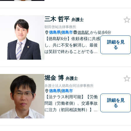
広い問題に対応可能！完全個
室対応でプライバシーが守ら
れます。【無料駐車場】
三木 哲平
弁護士
朝田啓祐法律事務所
徳島県
徳島市
徳島駅
から徒歩6分
|
【徳島駅6分】依頼者様に共感
詳細を見
し、共に不安を解消し、最後
る
は笑顔で終わることがでるよ
うに取り組んで参ります。 じ
っくりとご相談者のお話しを
聴くことを第一と考えて、ご
堀金 博
相談にのっています。 まずは
弁護士
ご相談ください。
弁護士法人徳島合同法律事務所
徳島県
徳島市
|
【法テラス利用可能】【労働
詳細を見
問題（労働者側）、交通事故
る
に注力（初回相談無料）】市
民の生活に関わる身近な事件
（労働問題/交通事故/不動産賃
貸借/消費者問題/離婚/相続/債