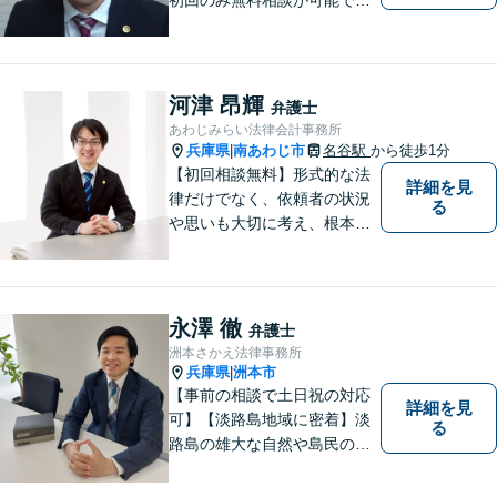
（要予約，事務所にお越しい
ただける方のみ。電話相談不
可。）。
河津 昂輝
弁護士
あわじみらい法律会計事務所
兵庫県
南あわじ市
名谷駅
から徒歩1分
|
【初回相談無料】形式的な法
詳細を見
律だけでなく、依頼者の状況
る
や思いも大切に考え、根本的
なトラブル解決を目指して全
力で取り組んでいます。 相談
者の立場に寄り添い、一人ひ
とりに合ったサポートを心が
永澤 徹
弁護士
けています。【夜間・休日相
洲本さかえ法律事務所
談可能】【オンライン出張相
兵庫県
洲本市
|
談可】
【事前の相談で土日祝の対応
詳細を見
可】【淡路島地域に密着】淡
る
路島の雄大な自然や島民の
方々の温かい人柄の魅力に触
れ、この地で弁護士活動に全