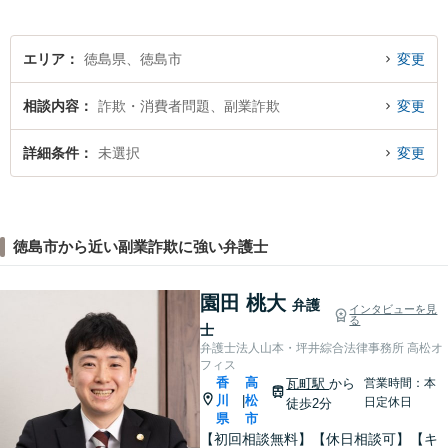
いたします。
エリア
徳島県、徳島市
変更
相談内容
詐欺・消費者問題、副業詐欺
変更
詳細条件
未選択
変更
徳島市から近い副業詐欺に強い弁護士
園田 桃大
弁護
インタビューを見
る
士
弁護士法人山本・坪井綜合法律事務所 高松オ
フィス
香
高
瓦町駅
から
営業時間：本
川
松
|
日定休日
徒歩2分
県
市
【初回相談無料】【休日相談可】【キ