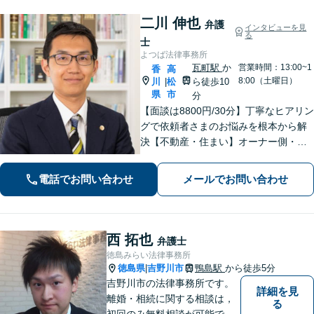
二川 伸也
弁護
インタビューを見
る
士
よつば法律事務所
瓦町駅
か
営業時間：13:00~1
香
高
8:00（土曜日）
川
松
ら徒歩10
|
県
市
分
【面談は8800円/30分】丁寧なヒアリン
グで依頼者さまのお悩みを根本から解
決【不動産・住まい】オーナー側・借
主側どちらの対応も可能です【相続・
遺言】他士業との連携でスピーディー
電話でお問い合わせ
メールでお問い合わせ
に解決します【夜間・休日相談可】
【個室完備】【瓦町駅10分】
西 拓也
弁護士
徳島みらい法律事務所
徳島県
吉野川市
鴨島駅
から徒歩5分
|
吉野川市の法律事務所です。
詳細を見
離婚・相続に関する相談は，
る
初回のみ無料相談が可能です