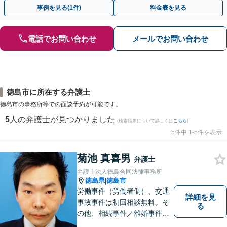
金が得られるよう尽力します！
事例を見る(1件)
料金表を見る
電話でお問い合わせ
メールでお問い合わせ
徳島市に所在する弁護士
徳島市の事務所等での面談予約が可能です。
5
人の弁護士が見つかりました
(検索結果について詳しくは
こちら
)
5件中 1-5件を表示
菊池 真喜男
弁護士
弁護士法人徳島合同法律事務所
徳島県
徳島市
|
労働事件（労働者側）、交通
詳細を見
事故事件は初回相談無料。そ
る
の他、相続事件／離婚事件／
債務整理／行政事件など、幅