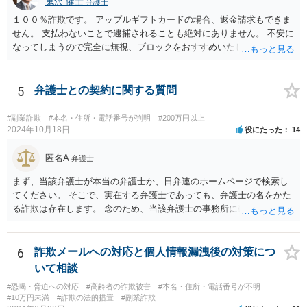
鬼沢 健士
弁護士
１００％詐欺です。 アップルギフトカードの場合、返金請求もできま
せん。 支払わないことで逮捕されることも絶対にありません。 不安に
なってしまうので完全に無視、ブロックをおすすめいたします。
5
弁護士との契約に関する質問
#副業詐欺
#本名・住所・電話番号が判明
#200万円以上
2024年10月18日
役にたった
14
匿名A
弁護士
まず、当該弁護士が本当の弁護士か、日弁連のホームページで検索し
てください。 そこで、実在する弁護士であっても、弁護士の名をかた
る詐欺は存在します。 念のため、当該弁護士の事務所に確認をとれば
安心かもしれません。
6
詐欺メールへの対応と個人情報漏洩後の対策につ
いて相談
#恐喝・脅迫への対応
#高齢者の詐欺被害
#本名・住所・電話番号が不明
#10万円未満
#詐欺の法的措置
#副業詐欺