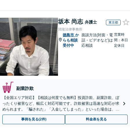
坂本 尚志
弁護士
東京都
清陵法律事務所
営業時
徳島市
か
面談方法(対面・電
らも相談
話・ビデオなど)は
間：本日
受付中
応相談
定休日
副業詐欺
【全国エリア対応】【相談は何度でも無料】投資詐欺、副業詐欺、ぼ
ったくり被害など、幅広く対応可能です。詐欺被害は迅速な対応が求
められます。「騙された」「入金してしまった」といった場合は、お
早めにご相談ください。【電話・メール・WEB相談可】
事例を見る(2件)
料金表を見る