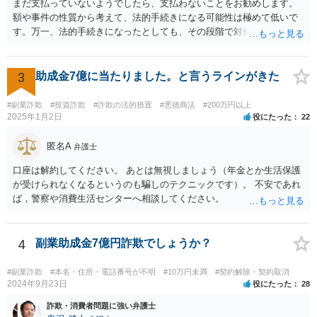
まだ支払っていないようでしたら、支払わないことをお勧めします。
額や事件の性質から考えて、法的手続きになる可能性は極めて低いで
す。万一、法的手続きになったとしても、その段階で対処すれば間に
合います。ですから、裁判所からの通知だけ注意しておけば大丈夫で
す。万一、裁判所から手紙が届くことがあれば、すぐに弁護士等に相
談して下さい。対処しなければ、それこそ差し押さえにつながりま
3
助成金7億に当たりました。と言うラインがきた
す。お話が事実であれば、対処により相手の請求を退けることができ
ると考えられます。 いずれにしても、心配して待つ必要はないです。
#副業詐欺
#投資詐欺
#詐欺の法的措置
#悪徳商法
#200万円以上
2025年1月2日
役にたった
22
匿名A
弁護士
口座は解約してください。 あとは無視しましょう（年金とか生活保護
が受けられなくなるというのも騙しのテクニックです）。 不安であれ
ば，警察や消費生活センターへ相談してください。
4
副業助成金7億円詐欺でしょうか？
#副業詐欺
#本名・住所・電話番号が不明
#10万円未満
#契約解除・契約取消
2024年9月23日
役にたった
28
詐欺・消費者問題に強い弁護士