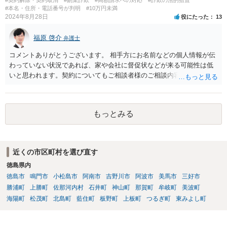
#本名・住所・電話番号が判明
#10万円未満
2024年8月28日
役にたった
13
福原 啓介
弁護士
コメントありがとうございます。 相手方にお名前などの個人情報が伝
わっていない状況であれば、家や会社に督促状などが来る可能性は低
いと思われます。契約についてもご相談者様のご相談内容を踏まえま
すと、そもそも成立していない可能性もありますので、その点ご留意
いただけますと幸いです。
もっとみる
近くの市区町村を選び直す
徳島県内
徳島市
鳴門市
小松島市
阿南市
吉野川市
阿波市
美馬市
三好市
勝浦町
上勝町
佐那河内村
石井町
神山町
那賀町
牟岐町
美波町
海陽町
松茂町
北島町
藍住町
板野町
上板町
つるぎ町
東みよし町