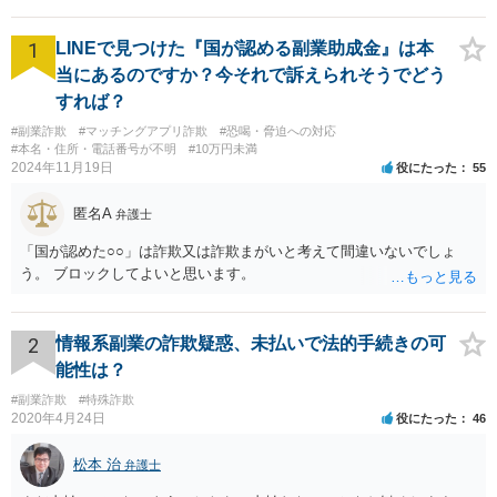
1
LINEで見つけた『国が認める副業助成金』は本
当にあるのですか？今それで訴えられそうでどう
すれば？
#副業詐欺
#マッチングアプリ詐欺
#恐喝・脅迫への対応
#本名・住所・電話番号が不明
#10万円未満
2024年11月19日
役にたった
55
匿名A
弁護士
「国が認めた○○」は詐欺又は詐欺まがいと考えて間違いないでしょ
う。 ブロックしてよいと思います。
2
情報系副業の詐欺疑惑、未払いで法的手続きの可
能性は？
#副業詐欺
#特殊詐欺
2020年4月24日
役にたった
46
松本 治
弁護士