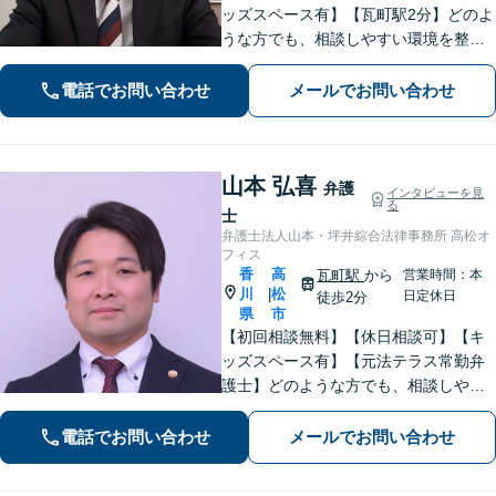
ッズスペース有】【瓦町駅2分】どのよ
うな方でも、相談しやすい環境を整え
ています。依頼者様に寄り添った対応
を心がけています。【離婚・男女問
電話でお問い合わせ
メールでお問い合わせ
題】DV被害へ積極的に対応。お気軽に
ご相談ください。
山本 弘喜
弁護
インタビューを見
る
士
弁護士法人山本・坪井綜合法律事務所 高松オ
フィス
香
高
瓦町駅
から
営業時間：本
川
松
|
日定休日
徒歩2分
県
市
【初回相談無料】【休日相談可】【キ
ッズスペース有】【元法テラス常勤弁
護士】どのような方でも、相談しやす
い環境を整えています。依頼者様に寄
り添った対応を心がけています。【離
電話でお問い合わせ
メールでお問い合わせ
婚・男女問題】DV被害へ積極的に対
応。お気軽にご相談ください。