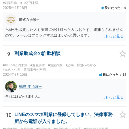
と「この人は支払う人だ」と思われていけるところまで絞られるよう
#副業詐欺
#10万円未満
に思うからです。
2025年4月18日
役にたった
9
匿名A
弁護士
7億円を出資した人も実際に受け取った人もおらず、逮捕もされません
ので、メールはブロックすればよいかと思います。
9
副業助成金の詐欺相談
#10〜50万円未満
#返金請求
#副業詐欺
#恐喝・脅迫への対応
#本名・住所・電話番号が不明
2024年8月15日
役にたった
14
徳勝 丈
弁護士
それはわかりません。
10
LINEのスマホ副業に登録してしまい、法律事務
所から電話が入りました。
#契約解除・契約取消
#副業詐欺
#高額請求への対応
#詐欺の法的措置