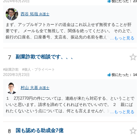
2024年6月20日
役にたった
23
西谷 拓哉
弁護士
まず、アップルギフトカードの送金はこれ以上せず無視することが肝
要です。 メールも全て無視して、関係を絶ってください。 その上で、
銀行の口座名、口座番号、支店名、振込先の名前を教えてしまってい
る点について、 振込詐欺用の口座として今後利用される可能性が０で
はありません。 そのため、現時点でとくに、詳細不明の入金がないこ
となどが確認できるのであれば、念のため、相手に教えてしまった口
7
副業詐欺で相談です、、、
座については、 銀行で口座の解約処理をすることをお勧め致します。
#副業詐欺
#個人・プライベート
2020年3月23日
役にたった
14
村山 大基
弁護士
１ 2万2770円の件については、連絡が来たら対応する、ということで
いいと思います。請求を諦めてくれればそれでいいので。 ２ 親にば
れたくないという点については、何とも言えませんが、連絡を止めた
いからといって支払うのはお勧めしません。 住所を知らせているの
で、訴訟まではしなくとも、はがきくらいは来るかもしれません。し
かし、支払ったとしても連絡が止まる保証もないからです。可能性と
8
国も認める助成金7億
して、似たような連絡をたくさんの人に送っていると思われ、支払う