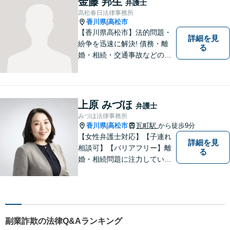
金藤 邦生
弁護士
高松春日法律事務所
香川県
高松市
|
【香川県高松市】法的問題・
詳細を見
紛争を迅速に解決! 債務・離
る
婚・相続・交通事故などの問
題でお困り方はぜひ一度ご相
談ください。
上原 みづほ
弁護士
みづほ法律事務所
香川県
高松市
瓦町駅
から徒歩9分
|
【女性弁護士対応】【子連れ
詳細を見
相談可】【バリアフリー】離
る
婚・相続問題に注力していま
す。女性弁護士をお探しの方
はお問い合わせください。
副業詐欺の法律Q&Aランキング