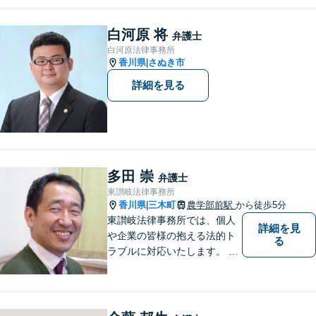
力で励んでおります。事前の
ご相談で土日祝・時間外対応
白河原 将
弁護士
が可能です。
白河原法律事務所
香川県
さぬき市
|
詳細を見る
多田 崇
弁護士
東讃岐法律事務所
香川県
三木町
農学部前駅
から徒歩5分
|
東讃岐法律事務所では、個人
詳細を見
や企業の皆様の抱える法的ト
る
ラブルに対応いたします。 高
松まで行くのは少し遠いとい
う方は、当事務所をご利用く
ださい。