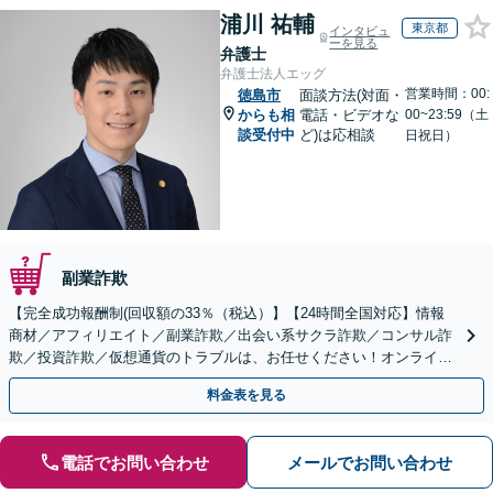
浦川 祐輔
東京都
インタビュ
ーを見る
弁護士
弁護士法人エッグ
営業時間：00:
徳島市
面談方法(対面・
からも相
電話・ビデオな
00~23:59（土
談受付中
ど)は応相談
日祝日）
副業詐欺
【完全成功報酬制(回収額の33％（税込）】【24時間全国対応】情報
商材／アフィリエイト／副業詐欺／出会い系サクラ詐欺／コンサル詐
欺／投資詐欺／仮想通貨のトラブルは、お任せください！オンライン
のみで解決も可能！
料金表を見る
電話でお問い合わせ
メールでお問い合わせ