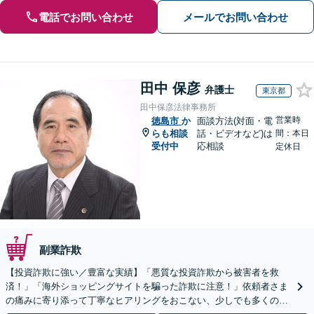
電話でお問い合わせ
メールでお問い合わせ
田中 保彦
弁護士
東京都
田中保彦法律事務所
営業時
徳島市
か
面談方法(対面・電
らも相談
話・ビデオなど)は
間：本日
受付中
応相談
定休日
副業詐欺
【投資詐欺に強い／豊富な実績】「悪質な投資詐欺から被害者を救
済！」「海外ショッピングサイトを騙った詐欺に注意！」依頼者さま
の痛みに寄り添って丁寧なヒアリングをおこない、少しでも多くの返