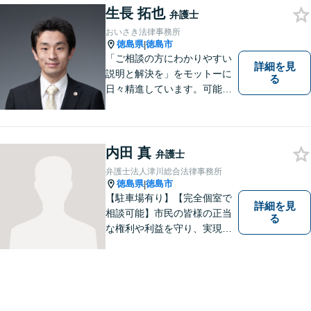
務整理など）を中心に、社会
生長 拓也
弁護士
的事件にも対応いたします。
おいさき法律事務所
お気軽にご相談ください。
徳島県
徳島市
|
「ご相談の方にわかりやすい
詳細を見
説明と解決を」をモットーに
る
日々精進しています。可能な
限り難解な専門用語をかみ砕
いて説明し、トラブルに遭い
不安な思いを抱えられている
内田 真
弁護士
弁護士法人津川総合法律事務所
徳島県
徳島市
|
【駐車場有り】【完全個室で
詳細を見
相談可能】市民の皆様の正当
る
な権利や利益を守り、実現す
るために市民の皆さんに寄り
添って、一つ一つの事案に丁
寧に対応してまいります。ご
相談者様のお話をじっくり聴
き、最適な解決方法をご提案