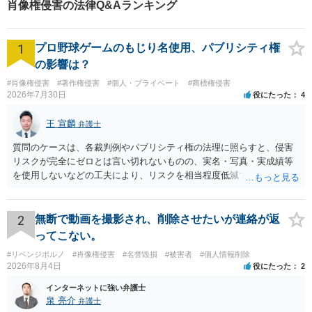
肖像権侵害の法律Q&Aランキング
1
プロ野球ゲームのもじり名使用、パブリシティ権
の影響は？
#肖像権侵害
#著作権侵害
#個人・プライベート
#商標権侵害
2026年7月30日
役にたった
4
王 宣麟
弁護士
質問のケースは、各裁判例やパブリシティ権の法理に照らすと、侵害
リスクが完全にゼロとは言い切れないものの、実名・写真・実成績等
を使用しないなどの工夫により、リスクを相当程度低減できる設計に
なっているかと思います。 ただし、「野球ファンであれば元の選手を
推測できる」という点は、裁判で争われた場合に「専ら顧客吸引力の
利用を目的とする」と判断される余地を残すため、一定の注意が必要
2
無断で動画を撮影され、削除させたいが連絡が返
です。 また、広告収益の有無は、侵害判断に一定の影響を与える可能
ってこない。
性がありますが、決定的要因ではありません。 パブリシティ権侵害の
#リベンジポルノ
#肖像権侵害
#名誉毀損
#被害者
#個人情報削除
成否は、主に「専ら顧客吸引力の利用を目的とするか」という点で判
2026年8月4日
役にたった
2
断されます。広告収益があることは「商業的目的」を強く示す要素で
すが、それだけで直ちに侵害となるわけではありません。完全無償・
インターネットに強い弁護士
非営利であれば「表現の自由」「創作物」としての側面が強く評価さ
泉 亮介
弁護士