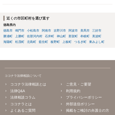
話です。放置しておいて下さい。 念のため、過去のやり取りはとって
おくように。
近くの市区町村を選び直す
徳島県内
徳島市
鳴門市
小松島市
阿南市
吉野川市
阿波市
美馬市
三好市
勝浦町
上勝町
佐那河内村
石井町
神山町
那賀町
牟岐町
美波町
海陽町
松茂町
北島町
藍住町
板野町
上板町
つるぎ町
東みよし町
ココナラ法律相談について
ココナラ法律相談とは
ご意見・ご要望
法律Q&A
利用規約
法律相談コラム
プライバシーポリシー
ココナラとは
外部送信ポリシー
よくあるご質問
掲載をご検討の弁護士の方