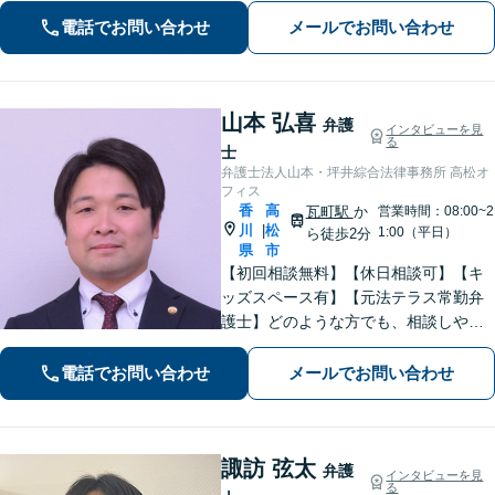
を心がけています。【離婚・男女問
電話でお問い合わせ
メールでお問い合わせ
題】DV被害へ積極的に対応。お気軽に
ご相談ください。
山本 弘喜
弁護
インタビューを見
る
士
弁護士法人山本・坪井綜合法律事務所 高松オ
フィス
香
高
瓦町駅
か
営業時間：08:00~2
川
松
|
1:00（平日）
ら徒歩2分
県
市
【初回相談無料】【休日相談可】【キ
ッズスペース有】【元法テラス常勤弁
護士】どのような方でも、相談しやす
い環境を整えています。依頼者様に寄
り添った対応を心がけています。【離
電話でお問い合わせ
メールでお問い合わせ
婚・男女問題】DV被害へ積極的に対
応。お気軽にご相談ください。
諏訪 弦太
弁護
インタビューを見
る