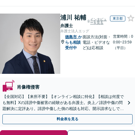
浦川 祐輔
東京都
インタビュ
ーを見る
弁護士
弁護士法人エッグ
営業時間：0
徳島市
か
面談方法(対面・
らも相談
電話・ビデオな
0:00~23:59
受付中
ど)は応相談
（平日）
肖像権侵害
【全国対応】【来所不要】【オンライン相談に特化】【相談は何度で
も無料】Xの誹謗中傷被害の経験がある弁護士。炎上／誹謗中傷の問
題解決に定評あり。誹謗中傷した側の相談も対応。開示請求なしで本
人の特定ができる場合もあり。
料金表を見る