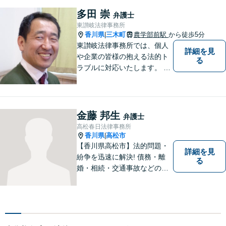
多田 崇
弁護士
東讃岐法律事務所
香川県
三木町
農学部前駅
から徒歩5分
|
東讃岐法律事務所では、個人
詳細を見
や企業の皆様の抱える法的ト
る
ラブルに対応いたします。 高
松まで行くのは少し遠いとい
う方は、当事務所をご利用く
ださい。
金藤 邦生
弁護士
高松春日法律事務所
香川県
高松市
|
【香川県高松市】法的問題・
詳細を見
紛争を迅速に解決! 債務・離
る
婚・相続・交通事故などの問
題でお困り方はぜひ一度ご相
談ください。