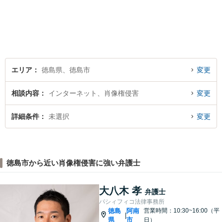
っくりとご相談者のお話しを
聴くことを第一と考えて、ご
相談にのっています。 まずは
ご相談ください。
エリア
徳島県、徳島市
変更
相談内容
インターネット、肖像権侵害
変更
詳細条件
未選択
変更
徳島市から近い肖像権侵害に強い弁護士
大八木 孝
弁護士
パシィフィコ法律事務所
徳島
阿南
営業時間：10:30~16:00（平
|
県
市
日）