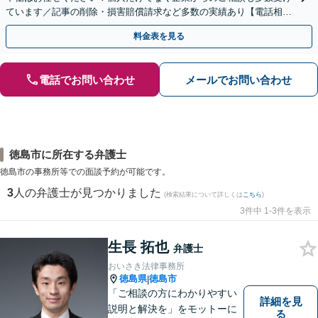
ています／記事の削除・損害賠償請求など多数の実績あり【電話相談
可】【初回相談無料】【夜間休日面談可】
料金表を見る
電話でお問い合わせ
メールでお問い合わせ
徳島市に所在する弁護士
徳島市の事務所等での面談予約が可能です。
3
人の弁護士が見つかりました
(検索結果について詳しくは
こちら
)
3件中 1-3件を表示
生長 拓也
弁護士
おいさき法律事務所
徳島県
徳島市
|
「ご相談の方にわかりやすい
詳細を見
説明と解決を」をモットーに
る