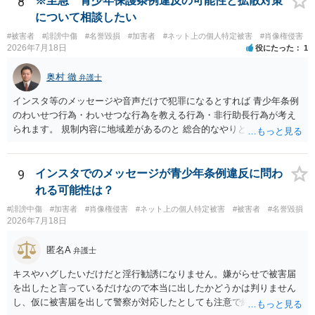
8
※至急 青少年保護条例違反の可能性と拡散対策
について相談したい
#被害者
#誹謗中傷
#名誉毀損
#加害者
#ネット上の個人特定被害
#肖像権侵害
2026年7月18日
役にたった
1
奥村 徹
弁護士
インスタ等のメッセージや音声だけで犯罪になるとすれば 青少年条例
のわいせつ行為・わいせつな行為を教える行為・非行助長行為が考え
られます。 規制内容に地域差があるのと 総合的なやりとりの内容で判
断されるので、 最寄りの弁護士に直接相談されるのがいいと思いま
す。
9
インスタでのメッセージが青少年条例違反に問わ
れる可能性は？
#誹謗中傷
#加害者
#肖像権侵害
#ネット上の個人特定被害
#被害者
#名誉毀損
2026年7月18日
匿名A
弁護士
キスやハグしたいだけだと淫行勧誘になりません。嫌がらせで被害届
を出したと言っているだけなので本当に出したかどうかは判りません
し、仮に被害届を出して警察が対応したとしても注意で終わるような