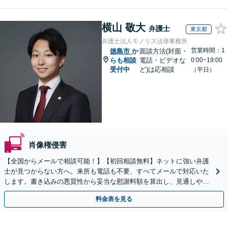
横山 敬大
弁護士
東京都
弁護士法人モノリス法律事務所
営業時間：1
徳島市
か
面談方法(対面・
らも相談
電話・ビデオな
0:00~19:00
受付中
ど)は応相談
（平日）
肖像権侵害
【全国からメールで相談可能！】【初回相談無料】ネットに強い弁護
士が見つからない方へ。来所も電話も不要、すべてメールで対応いた
します。書き込みの悪質性から妥当な慰謝料額を算出し、見通しや費
用面のリスクも包み隠さずお伝えしサポートします。
料金表を見る