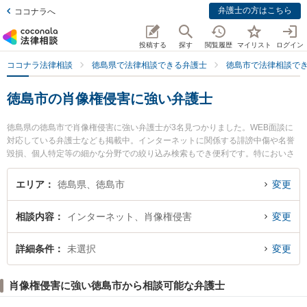
弁護士の方はこちら
ココナラへ
投稿する
探す
閲覧履歴
マイリスト
ログイン
ココナラ法律相談
徳島県で法律相談できる弁護士
徳島市で法律相談で
徳島市の肖像権侵害に強い弁護士
徳島県の徳島市で肖像権侵害に強い弁護士が3名見つかりました。WEB面談に
対応している弁護士なども掲載中。インターネットに関係する誹謗中傷や名誉
毀損、個人特定等の細かな分野での絞り込み検索もでき便利です。特においさ
き法律事務所の生長 拓也弁護士や戸田コンサルティング法律事務所の戸田 順也
弁護士、朝田啓祐法律事務所の三木 哲平弁護士のプロフィール情報や弁護士費
エリア
徳島県、徳島市
変更
用、強みなどが注目されています。『徳島市で土日や夜間に発生した肖像権侵
害のトラブルを今すぐに弁護士に相談したい』『肖像権侵害のトラブル解決の
相談内容
インターネット、肖像権侵害
変更
実績豊富な近くの弁護士を検索したい』『初回相談無料で肖像権侵害を法律相
談できる徳島市内の弁護士に相談予約したい』などでお困りの相談者さんにお
すすめです。
詳細条件
未選択
変更
肖像権侵害に強い徳島市から相談可能な弁護士