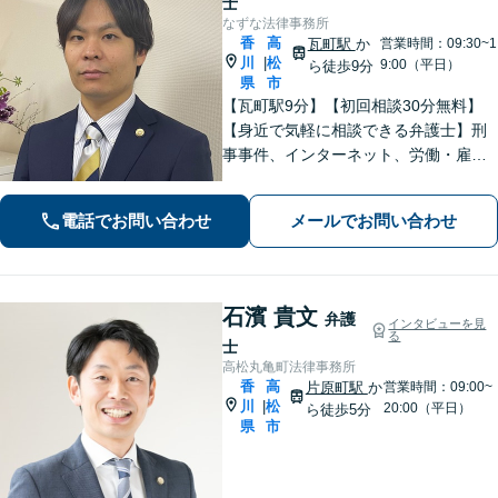
士
なずな法律事務所
香
高
瓦町駅
か
営業時間：09:30~1
川
松
|
9:00（平日）
ら徒歩9分
県
市
【瓦町駅9分】【初回相談30分無料】
【身近で気軽に相談できる弁護士】刑
事事件、インターネット、労働・雇用
など、幅広く対応しています。おひと
りで悩む前に、まずは無料の初回相談
電話でお問い合わせ
メールでお問い合わせ
でお話をお聞かせください。【電話相
談可】【休日・夜間対応】
石濱 貴文
弁護
インタビューを見
る
士
高松丸亀町法律事務所
香
高
片原町駅
か
営業時間：09:00~
川
松
|
20:00（平日）
ら徒歩5分
県
市