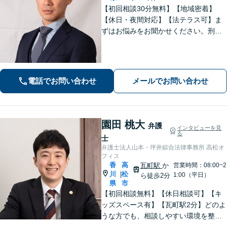
【初回相談30分無料】【地域密着】
【休日・夜間対応】【法テラス可】ま
ずはお悩みをお聞かせください。刑事
事件：元検察官の経験を活かし、幅広
く対応。離婚問題：協議・調停・裁
判、各段階に対応。債務整理：苦しい
状況から抜け出すお手伝いをします。
電話でお問い合わせ
メールでお問い合わせ
園田 桃大
弁護
インタビューを見
る
士
弁護士法人山本・坪井綜合法律事務所 高松オ
フィス
香
高
瓦町駅
か
営業時間：08:00~2
川
松
|
1:00（平日）
ら徒歩2分
県
市
【初回相談無料】【休日相談可】【キ
ッズスペース有】【瓦町駅2分】どのよ
うな方でも、相談しやすい環境を整え
ています。依頼者様に寄り添った対応