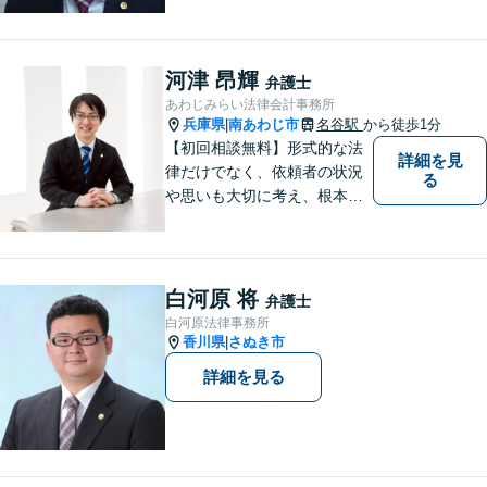
（要予約，事務所にお越しい
ただける方のみ。電話相談不
可。）。
河津 昂輝
弁護士
あわじみらい法律会計事務所
兵庫県
南あわじ市
名谷駅
から徒歩1分
|
【初回相談無料】形式的な法
詳細を見
律だけでなく、依頼者の状況
る
や思いも大切に考え、根本的
なトラブル解決を目指して全
力で取り組んでいます。 相談
者の立場に寄り添い、一人ひ
とりに合ったサポートを心が
白河原 将
弁護士
けています。【夜間・休日相
白河原法律事務所
談可能】【オンライン出張相
香川県
さぬき市
|
談可】
詳細を見る