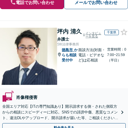
電話でお問い合わせ
メールでお問い合わせ
坪内 清久
千葉県
インタビュ
ーを見る
弁護士
Sfil法律事務所
営業時間：0
徳島市
か
面談方法(対面・
らも相談
電話・ビデオな
7:00~21:59
受付中
ど)は応相談
（平日）
肖像権侵害
全国エリア対応【ITの専門知識あり】開示請求する側・された側双方
からの相談にスピーディーに対応。SNSでの誹謗中傷、悪質なコメン
ト、違法DLやアップロード、開示請求が届いた等、ご相談ください
【WEB面談OK&解決実績豊富】【千葉中央駅4分】
料金表を見る