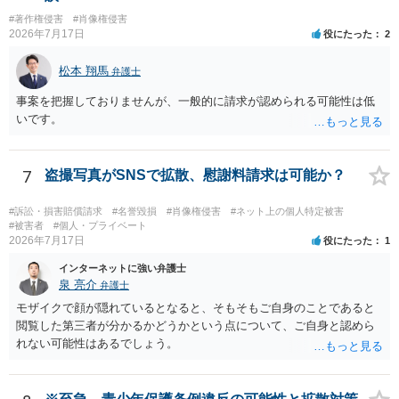
われた場合、御社の責任が当然に生じるわけではありません。しか
#著作権侵害
#肖像権侵害
し、自己申告だけで購入でき、自社が照合不一致を検出しても販売を
2026年7月17日
役にたった
2
止めていない現行の運用では、予測可能な不正への対策を怠ったとし
て、撮影された本人に対する損害賠償責任が認められる可能性があり
松本 翔馬
弁護士
ます。 検討中の対策は、いずれも過剰ではなく、必要な方向性です。
ただし、それだけで十分とはいえません。ゲスト購入の廃止は購入者
事案を把握しておりませんが、一般的に請求が認められる可能性は低
の追跡には役立ちますが、その人が被写体本人であることまでは確認
いです。
できません。照合不一致時の販売保留・手動レビューは特に重要で
す。セッションの遡及作成は、検知するだけでなく、原則として販売
保留又は追加確認の対象とすべきです。フォレンジック透かしは転売
7
盗撮写真がSNSで拡散、慰謝料請求は可能か？
者の特定や抑止には有効ですが、不正購入や同意前の公開自体を防ぐ
ものではありません。 したがって、これらに加えて、被写体との照合
#訴訟・損害賠償請求
#名誉毀損
#肖像権侵害
#ネット上の個人特定被害
方法、無認証プレビューの廃止、申出時の即時非公開化、未購入映像
#被害者
#個人・プライベート
の保存期間などを整備する必要があります。実際の画面、照合ロジッ
2026年7月17日
役にたった
1
ク、利用規約、フィルマーとの契約を弁護士に提示し、サービス全体
インターネットに強い弁護士
のリーガルチェックを受けるのがよいでしょう。
泉 亮介
弁護士
モザイクで顔が隠れているとなると、そもそもご自身のことであると
閲覧した第三者が分かるかどうかという点について、ご自身と認めら
れない可能性はあるでしょう。