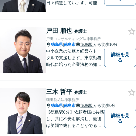
日々精進しています。可能な
限り難解な専門用語をかみ砕
いて説明し、トラブルに遭い
不安な思いを抱えられている
戸田 順也
弁護士
戸田コンサルティング法律事務所
徳島県
徳島市
徳島駅
から徒歩10分
|
中小企業の法務と経営をトー
詳細を見
タルで支援します。東京勤務
る
時代に培った企業法務の知見
と中小企業診断士としての経
営の知見のシナジーで、徳島
の中小企業を中心に支援しま
三木 哲平
す。
弁護士
朝田啓祐法律事務所
徳島県
徳島市
徳島駅
から徒歩6分
|
【徳島駅6分】依頼者様に共感
詳細を見
し、共に不安を解消し、最後
る
は笑顔で終わることがでるよ
うに取り組んで参ります。 じ