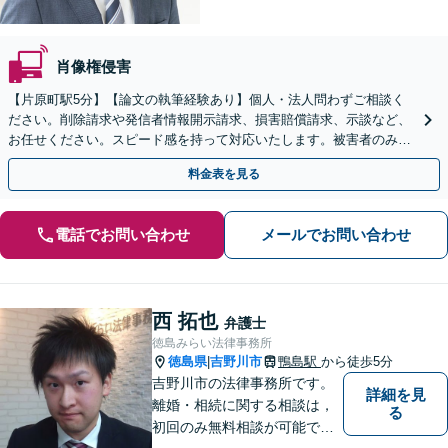
肖像権侵害
【片原町駅5分】【論文の執筆経験あり】個人・法人問わずご相談く
ださい。削除請求や発信者情報開示請求、損害賠償請求、示談など、
お任せください。スピード感を持って対応いたします。被害者のみな
らず加害者のご相談も可能です【夜間・休日面談可】
料金表を見る
電話でお問い合わせ
メールでお問い合わせ
西 拓也
弁護士
徳島みらい法律事務所
徳島県
吉野川市
鴨島駅
から徒歩5分
|
吉野川市の法律事務所です。
詳細を見
離婚・相続に関する相談は，
る
初回のみ無料相談が可能です