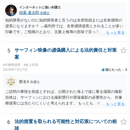
わけではありません。デザイナーが独自に制作したイラストやバナー
インターネットに強い弁護士
等は別として、一般的なレイアウトや配色、依頼者から提供された素
稲葉 進太郎
弁護士
材を希望に沿って配置した部分には、通常、著作物性は認められにく
いと考えられます。仮に具体的な画面構成の一部に創作性が認められ
知的障害がないのに知的障害者と言うのは名誉毀損または名誉感情の
ても、その権利は当該部分に限られ、ご相談者の写真や文章等を制作
侵害になりますか？ →裁判所では、名誉感情侵害とされることが多い
実績として掲載する権限まで当然に生じるものではありません。 もっ
印象です。ご指摘のとおり、文脈上侮辱の意味で言っている点も加味
とも、契約書がなくても、見積書、メール、利用規約等に実績掲載へ
されていると思います。
の同意があれば別です。また、単に制作を担当した事実を記載した
り、公開中のサイトへリンクしたりする行為まで当然に禁止できると
5
サーフィン映像の虚偽購入による法的責任と対策
は限りません。 人物写真については、通常のSNSへの無断掲載と同
案
様、掲載目的、態様、必要性、本人の特定可能性等から判断されま
#肖像権侵害
#炎上対策
す。営業目的であり、本人も掲載を拒否していることは、違法性を認
2026年7月17日
役にたった
2
める方向の事情となりますが、自動的に肖像権侵害となるわけではあ
りません。 まず、見積書、メール、チャット、デザイナーの利用規約
匿名A
弁護士
を確認したうえで、「提供素材及びこれを含む画面の複製・SNS掲載
を許諾しない」と書面で明確に通知することをお勧めします。すでに
ご説明の事情を前提とすれば、公開された海上で波に乗る場面の撮影
掲載された場合は、URL、掲載日時、画面を保存してから削除を求め
自体は、サーフィンにおける撮影慣行や望遠撮影の必要性から、肖像
てください。
権侵害には当たりにくいと考えられます。 もっとも、本人の同意前に
識別可能なプレビューを誰でも閲覧できる状態で公開する点は別問題
です。低解像度化や透かしだけでは十分とは限らず、事前同意を取得
する、第三者が識別できない程度に加工する、又は本人のアカウント
6
法的措置を取られる可能性と対応策についての相
内だけで表示する方法を検討すべきです。 なりすまし購入・転売が行
談