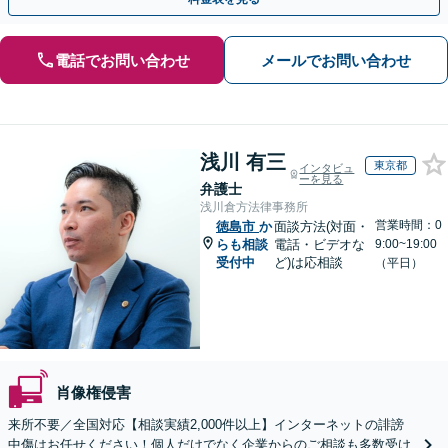
電話でお問い合わせ
メールでお問い合わせ
浅川 有三
東京都
インタビュ
ーを見る
弁護士
浅川倉方法律事務所
営業時間：0
徳島市
か
面談方法(対面・
らも相談
電話・ビデオな
9:00~19:00
受付中
ど)は応相談
（平日）
肖像権侵害
来所不要／全国対応【相談実績2,000件以上】インターネットの誹謗
中傷はお任せください！個人だけでなく企業からのご相談も多数受け