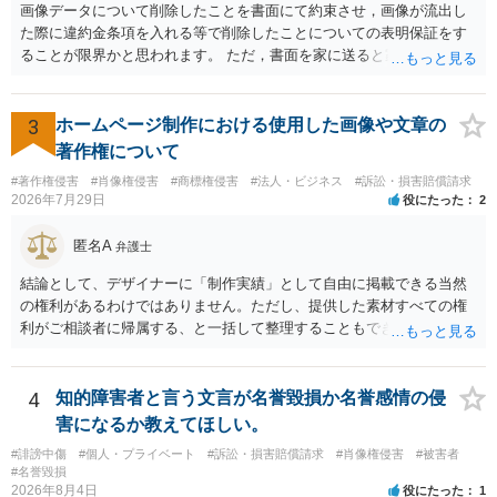
れる可能性があります。一方、広告収益がある場合は「商業利用」と
画像データについて削除したことを書面にて約束させ，画像が流出し
しての色彩が強まり、リスクが高まる可能性があります。 公開前に変
た際に違約金条項を入れる等で削除したことについての表明保証をす
更・確認しておく事項については、公開の場でアドバイスするにも限
ることが限界かと思われます。 ただ，書面を家に送ると家族に不貞行
界があるかと思うので、資料等を持参の上、弁護士に相談されること
為が発覚しご自身が慰謝料請求を受けるリスクがあるため，書面で削
も一つかと存じます。
除等を求めることは避けたほうが良いかと思われます。
3
ホームページ制作における使用した画像や文章の
著作権について
#著作権侵害
#肖像権侵害
#商標権侵害
#法人・ビジネス
#訴訟・損害賠償請求
2026年7月29日
役にたった
2
匿名A
弁護士
結論として、デザイナーに「制作実績」として自由に掲載できる当然
の権利があるわけではありません。ただし、提供した素材すべての権
利がご相談者に帰属する、と一括して整理することもできません。 ご
自身が撮影・執筆した写真や文章は、創作性があれば原則としてご自
身が著作権者です。 他方、ブランド名、文字主体のロゴ、商品情報、
短いキャッチコピー、販売コンセプトなどは、通常、著作物には当た
4
知的障害者と言う文言が名誉毀損か名誉感情の侵
りません。ただし、ロゴに独自の図形やイラスト等が含まれる場合に
害になるか教えてほしい。
は、その表現部分が著作物となる可能性があります。 また、人物写真
#誹謗中傷
#個人・プライベート
#訴訟・損害賠償請求
#肖像権侵害
#被害者
の著作権は撮影者に、肖像に関する権利は被写体本人に帰属します
#名誉毀損
（著作権法2条・17条）。 ウェブサイト全体に当然に著作権が生じる
2026年8月4日
役にたった
1