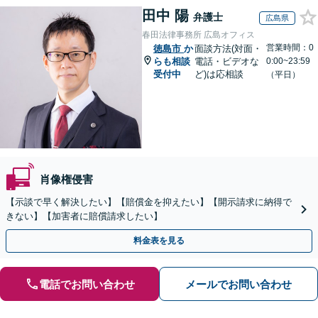
田中 陽
弁護士
広島県
春田法律事務所 広島オフィス
営業時間：0
徳島市
か
面談方法(対面・
らも相談
電話・ビデオな
0:00~23:59
受付中
ど)は応相談
（平日）
肖像権侵害
【示談で早く解決したい】【賠償金を抑えたい】【開示請求に納得で
きない】【加害者に賠償請求したい】
料金表を見る
電話でお問い合わせ
メールでお問い合わせ