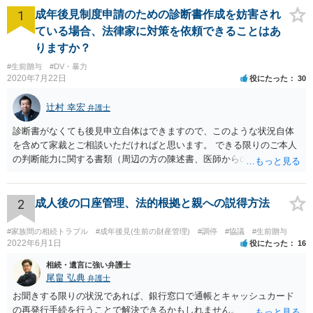
1
成年後見制度申請のための診断書作成を妨害され
ている場合、法律家に対策を依頼できることはあ
りますか？
#生前贈与
#DV・暴力
2020年7月22日
役にたった
30
辻村 幸宏
弁護士
診断書がなくても後見申立自体はできますので、このような状況自体
を含めて家裁とご相談いただければと思います。 できる限りのご本人
の判断能力に関する書類（周辺の方の陳述書、医師からの聴取書等）
を整え、家裁の鑑定を経る前提で鑑定費用の予納金を用意し、申立て
をしていただければそこから先は進むのではないかと存じます。 ま
た、Aさんの意向を酌みすぎるあまりに後見申立ができない状況にして
2
成人後の口座管理、法的根拠と親への説得方法
いる施設の問題もありますので、当該地域の地域包括支援センターに
ご相談されるのもひとつの方法です。
#家族間の相続トラブル
#成年後見(生前の財産管理)
#調停
#協議
#生前贈与
2022年6月1日
役にたった
16
相続・遺言に強い弁護士
尾畠 弘典
弁護士
お聞きする限りの状況であれば、銀行窓口で通帳とキャッシュカード
の再発行手続を行うことで解決できるかもしれません。