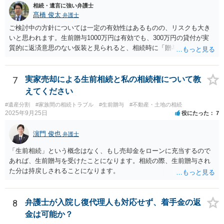
相続・遺言に強い弁護士
髙橋 俊太
弁護士
ご検討中の方針については一定の有効性はあるものの、リスクも大き
いと思われます。生前贈与1000万円は有効でも、300万円の貸付が実
質的に返済意思のない仮装と見られると、相続時に「贈与」と評価さ
れ、子から遺留分侵害額請求を受ける可能性があります。 その他の方
法として考えられるものとしては、 ①信託（家族信託・目的信託） 財
産を信託口に移し、受託者（信頼できる友人や専門職）に管理させ、
7
実家売却による生前相続と私の相続権について教
・生存中はあなたの生活費・介護費に優先充当 ・残余を友人や慈善団
えてください
体へ と使途を厳格に指定。相続ではなく信託帰属になるため、子の関
#遺産分割
#家族間の相続トラブル
#生前贈与
#不動産・土地の相続
与を大きく排除できます。 ②遺言＋生命保険の組合せ 生活資金は手元
2025年9月25日
役にたった
7
に残し、余剰資金で受取人を友人・団体にした保険を活用。保険金は
相続財産とは別枠で、遺留分対策にも有効と思われます。 ③負担付死
濵門 俊也
弁護士
因贈与 「介護・見守り等を条件に、死亡時に財産を渡す」契約。条件
不履行なら無効にでき、老後の安心を担保できます。 ④ 寄附予約＋解
「生前相続」という概念はなく、もし売却金をローンに充当するので
除条件 慈善団体への寄附を予約しつつ、資金不足時は解除できる条項
あれば、生前贈与を受けたことになります。相続の際、生前贈与され
を設定。 などがあり得るかと思われます。
た分は持戻しされることになります。
8
弁護士が入院し復代理人も対応せず、着手金の返
金は可能か？