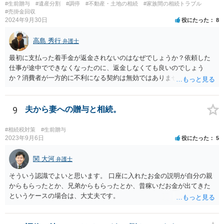
#生前贈与
#遺産分割
#調停
#不動産・土地の相続
#家族間の相続トラブル
#売掛金回収
2024年9月30日
役にたった
8
高島 秀行
弁護士
最初に支払った着手金が返金されないのはなぜでしょうか？依頼した
仕事が途中でできなくなったのに、返金しなくても良いのでしょう
か？消費者が一方的に不利になる契約は無効ではありませんか？
着手金は、前の弁護士が倒れるまでにやった仕事に応じて清算する義
務があると思います。 倒れた弁護士が所属する弁護士会に相談さ
れた方がよいと思います。 倒れた弁護士は脳梗塞で倒れたようで
9
夫から妻への贈与と相続。
すが、 判断能力があり、復代理を倒れた弁護士の判断で復代理を
選任したのか 即ち、復代理人の選任は有効なのかという問題もあ
#相続税対策
#生前贈与
ると思います。
2023年9月6日
役にたった
5
関 大河
弁護士
そういう認識でよいと思います。 口座に入れたお金の説明が自分の親
からもらったとか、兄弟からもらったとか、昔稼いだお金が出てきた
というケースの場合は、大丈夫です。