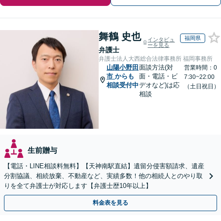
舞鶴 史也
福岡県
インタビュ
ーを見る
弁護士
弁護士法人大西総合法律事務所 福岡事務所
山陽小野田
面談方法(対
営業時間：0
市
からも
面・電話・ビ
7:30~22:00
相談受付中
デオなど)は応
（土日祝日）
相談
生前贈与
【電話・LINE相談料無料】【天神南駅直結】遺留分侵害額請求、遺産
分割協議、相続放棄、不動産など、実績多数！他の相続人とのやり取
りを全て弁護士が対応します【弁護士歴10年以上】
料金表を見る