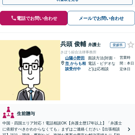
電話でお問い合わせ
メールでお問い合わせ
兵頭 俊輔
弁護士
愛媛県
きぼう綜合法律事務所
営業時
山陽小野田
面談方法(対面・
市
からも相
電話・ビデオな
間：本日
談受付中
ど)は応相談
定休日
生前贈与
中国・四国エリア対応！電話相談OK【弁護士歴17年以上】「弁護士
に依頼すべきかわからなくても」まずはご連絡ください【出張相談