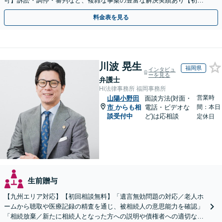
可】訴訟・調停・審判など、複雑な事案の豊富な解決実績あり【初回
相談無料】初回面談のみで解決できるケースもあります
料金表を見る
川波 晃生
福岡県
インタビュ
ーを見る
弁護士
Hi法律事務所 福岡事務所
営業時
山陽小野田
面談方法(対面・
市
からも相
電話・ビデオな
間：本日
談受付中
ど)は応相談
定休日
生前贈与
【九州エリア対応】【初回相談無料】「遺言無効問題の対応／老人ホ
ームから聴取や医療記録の精査を通じ、被相続人の意思能力を確認」
「相続放棄／新たに相続人となった方への説明や債権者への適切な対