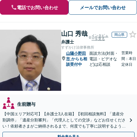
電話でお問い合わせ
メールでお問い合わせ
山口 秀哉
岡山県
インタビュ
ーを見る
弁護士
すずかけ法律事務所
営業時
山陽小野田
面談方法(対面・
市
からも相
電話・ビデオな
間：本日
談受付中
ど)は応相談
定休日
生前贈与
【中国エリア対応可】【弁護士3人在籍】【初回相談無料】「遺産分
割調停」「遺産分割審判」「代理人としての交渉」などお任せくださ
い！依頼者さまがご納得されるまで、何度でも丁寧に説明するよう心
掛けています【土日祝／夜間対応可】【当日／電話相談可】
料金表を見る