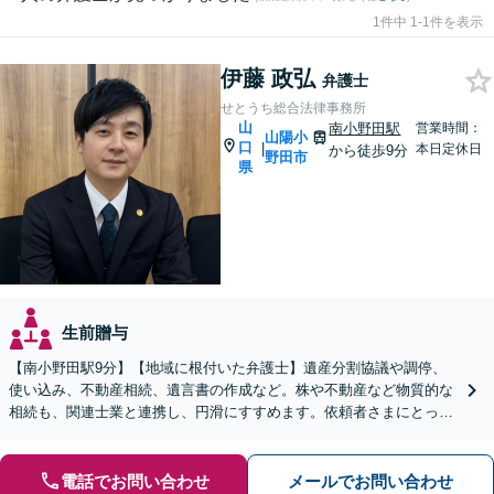
1件中 1-1件を表示
伊藤 政弘
弁護士
せとうち総合法律事務所
山
南小野田駅
営業時間：
山陽小
口
|
本日定休日
から徒歩9分
野田市
県
生前贈与
【南小野田駅9分】【地域に根付いた弁護士】遺産分割協議や調停、
使い込み、不動産相続、遺言書の作成など。株や不動産など物質的な
相続も、関連士業と連携し、円滑にすすめます。依頼者さまにとって
少しでも有利な解決を目指します【WEB面談OK】
電話でお問い合わせ
メールでお問い合わせ