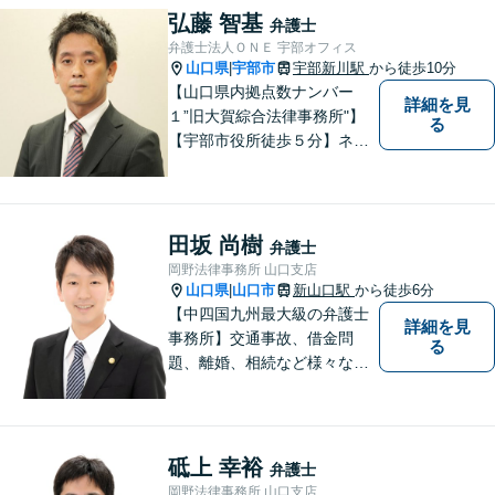
弘藤 智基
弁護士
弁護士法人ＯＮＥ 宇部オフィス
山口県
宇部市
宇部新川駅
から徒歩10分
|
【山口県内拠点数ナンバー
詳細を見
１”旧大賀綜合法律事務所"】
る
【宇部市役所徒歩５分】ネッ
トワークを活かし、寄り添い
ながらサポートをいたしま
す。お困りの方はお気軽にご
相談ください。
田坂 尚樹
弁護士
岡野法律事務所 山口支店
山口県
山口市
新山口駅
から徒歩6分
|
【中四国九州最大級の弁護士
詳細を見
事務所】交通事故、借金問
る
題、離婚、相続など様々な問
題について、「何度でも無
料」の相談を行っています！
まずはお気軽にご相談くださ
い！
砥上 幸裕
弁護士
岡野法律事務所 山口支店