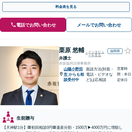
応まで、きめ細やかにサポート」【休日・夜間相談可】
料金表を見る
電話でお問い合わせ
メールでお問い合わせ
栗原 悠輔
福岡県
インタビュ
ーを見る
弁護士
赤坂協同法律事務所
営業時
山陽小野田
面談方法(対面・
市
からも相
電話・ビデオな
間：本日
談受付中
ど)は応相談
定休日
生前贈与
【天神駅1分】🟥初回相談0円🟥遺産分割・1500万▶4000万円に増額し