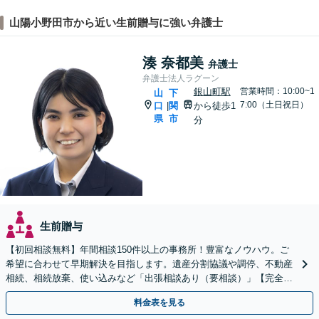
山陽小野田市から近い生前贈与に強い弁護士
湊 奈都美
弁護士
弁護士法人ラグーン
銀山町駅
営業時間：10:00~1
山
下
7:00（土日祝日）
口
関
から徒歩1
|
県
市
分
生前贈与
【初回相談無料】年間相談150件以上の事務所！豊富なノウハウ。ご
希望に合わせて早期解決を目指します。遺産分割協議や調停、不動産
相続、相続放棄、使い込みなど「出張相談あり（要相談）」【完全個
室】【休日・夜間相談可】
料金表を見る