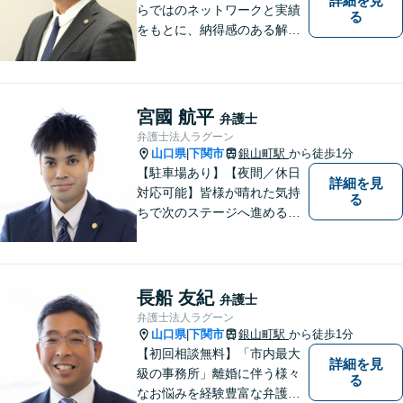
詳細を見
らではのネットワークと実績
る
をもとに、納得感のある解決
策をサポート！お悩みの方は
お気軽にご相談ください。
宮國 航平
弁護士
弁護士法人ラグーン
山口県
下関市
銀山町駅
から徒歩1分
|
【駐車場あり】【夜間／休日
詳細を見
対応可能】皆様が晴れた気持
る
ちで次のステージへ進めるよ
う、精一杯協力させて頂きま
す。離婚問題／相続／不動産
／借金問題など、幅広く対
応。【地域に根差した弁護
長船 友紀
弁護士
士】何かお困りごとがござい
弁護士法人ラグーン
ましたらお一人で考え込ま
山口県
下関市
銀山町駅
から徒歩1分
|
ず、ご相談下さい。
【初回相談無料】「市内最大
詳細を見
級の事務所」離婚に伴う様々
る
なお悩みを経験豊富な弁護士