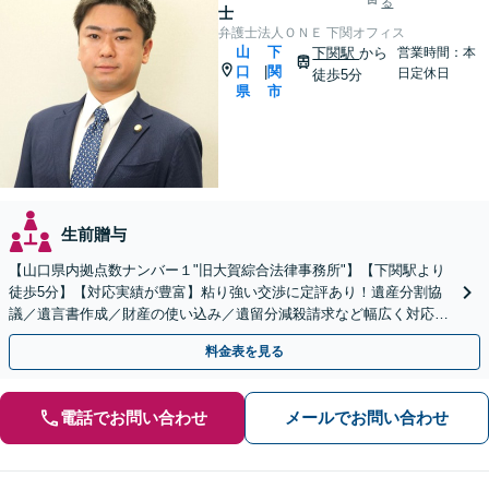
る
士
弁護士法人ＯＮＥ 下関オフィス
山
下
下関駅
から
営業時間：本
口
関
|
日定休日
徒歩5分
県
市
生前贈与
【山口県内拠点数ナンバー１"旧大賀綜合法律事務所"】【下関駅より
徒歩5分】【対応実績が豊富】粘り強い交渉に定評あり！遺産分割協
議／遺言書作成／財産の使い込み／遺留分減殺請求など幅広く対応い
たします。【周辺士業と連携】【当日相談OK】
料金表を見る
電話でお問い合わせ
メールでお問い合わせ