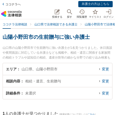
弁護士の方はこちら
ココナラへ
投稿する
探す
閲覧履歴
マイリスト
ログイン
ココナラ法律相談
山口県で法律相談できる弁護士
山陽小野田市で法律
山陽小野田市の生前贈与に強い弁護士
山口県の山陽小野田市で生前贈与に強い弁護士が1名見つかりました。休日面談
や夜間面談に対応している弁護士なども掲載中。相続・遺言に関係する家族間
の相続トラブルや認知症の相続、遺産分割等の細かな分野での絞り込み検索も
でき便利です。特にせとうち総合法律事務所の伊藤 政弘弁護士のプロフィール
情報や弁護士費用、強みなどが注目されています。『山陽小野田市で土日や夜
エリア
山口県、山陽小野田市
変更
間に発生した生前贈与のトラブルを今すぐに弁護士に相談したい』『生前贈与
のトラブル解決の実績豊富な近くの弁護士を検索したい』『初回相談無料で生
相談内容
相続・遺言、生前贈与
変更
前贈与を法律相談できる山陽小野田市内の弁護士に相談予約したい』などでお
困りの相談者さんにおすすめです。
詳細条件
未選択
変更
1
人の弁護士が見つかりました
(検索結果について詳しくは
こちら
)