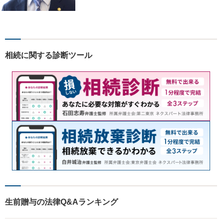
が解決に導きます。女性スタ
ッフ在籍／男性に話しづらい
内容でも安心！相続に関する
相談は年間150件以上【子連
れ相談可】【休日・夜間対
相続に関する診断ツール
応】
生前贈与の法律Q&Aランキング