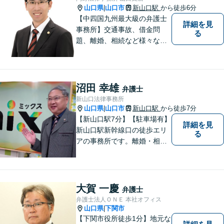
山口県
山口市
新山口駅
から徒歩6分
|
【中四国九州最大級の弁護士
詳細を見
事務所】交通事故、借金問
る
題、離婚、相続など様々な問
題について、「何度でも無
料」の相談を行っています！
まずはお気軽にご相談くださ
い！
沼田 幸雄
弁護士
新山口法律事務所
山口県
山口市
新山口駅
から徒歩7分
|
【新山口駅7分】【駐車場有】
詳細を見
新山口駅新幹線口の徒歩エリ
る
アの事務所です。離婚・相続
などの家庭紛争、個別労使紛
争などを中心として相談をさ
せていただいております。気
になることがあれば、おたず
大賀 一慶
弁護士
ねください。
弁護士法人ＯＮＥ 本社オフィス
山口県
下関市
|
【下関市役所徒歩1分】地元な