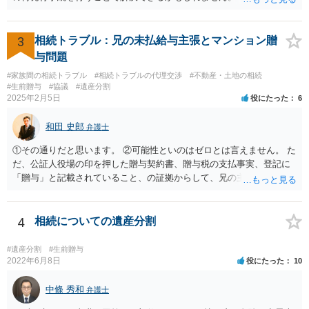
3
相続トラブル：兄の未払給与主張とマンション贈
与問題
#家族間の相続トラブル
#相続トラブルの代理交渉
#不動産・土地の相続
#生前贈与
#協議
#遺産分割
2025年2月5日
役にたった
6
和田 史郎
弁護士
①その通りだと思います。 ②可能性といのはゼロとは言えません。 た
だ、公証人役場の印を押した贈与契約書、贈与税の支払事実、登記に
「贈与」と記載されていること、の証拠からして、兄の主張は通らな
いようには思います。 ③④その通りだと思います。 話し合いで折り合
わなければ、遺産分割調停を申し立てて進めるのがベターのような気
がしますね。
4
相続についての遺産分割
#遺産分割
#生前贈与
2022年6月8日
役にたった
10
中條 秀和
弁護士