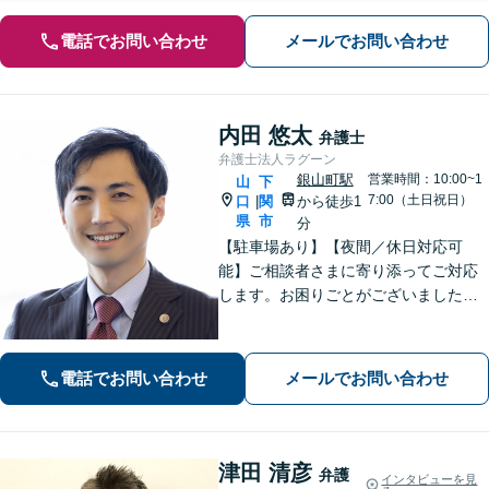
電話でお問い合わせ
メールでお問い合わせ
内田 悠太
弁護士
弁護士法人ラグーン
銀山町駅
営業時間：10:00~1
山
下
7:00（土日祝日）
口
関
から徒歩1
|
県
市
分
【駐車場あり】【夜間／休日対応可
能】ご相談者さまに寄り添ってご対応
します。お困りごとがございましたら
お一人で考え込まず、是非一度ご相談
下さい。
電話でお問い合わせ
メールでお問い合わせ
津田 清彦
弁護
インタビューを見