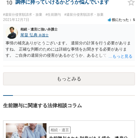
10
調停に持っていけるかどうか悩んでいます
#遺留分侵害額請求・放棄
#生前贈与
#遺留分侵害額請求・放棄
2021年12月7日
役にたった
5
相続・遺言に強い弁護士
尾畠 弘典
弁護士
事情の補充ありがとうございます。 遺留分の計算を行う必要がありま
すね。 正確な判断のためには詳細な事情をお聞きする必要がありま
す。 ご自身の遺留分の侵害があるかどうか、あるとしてどの程度の金
額となるかを正確に把握されたいのであれば、一度お近くの弁護士に
相談されるのが良いと思います。
もっとみる
生前贈与に関連する法律相談コラム
相続・遺言