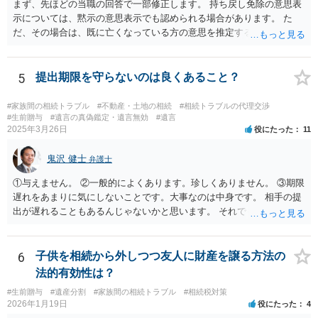
まず、先ほどの当職の回答で一部修正します。 持ち戻し免除の意思表
示については、黙示の意思表示でも認められる場合があります。 た
だ、その場合は、既に亡くなっている方の意思を推定することになり
ますので、なかなか立証のハードルは高いと思われます。それゆえ、
持ち戻し免除の意思表示は書面で明確にしておいていただくべきとい
う結論は変わりません。 誤解を与えるような回答でした。失礼しまし
5
提出期限を守らないのは良くあること？
た。 文言については、「〇〇に対する生前贈与による特別受益の持ち
戻しをすべて免除する」というのがオーソドックスなものですが、ご
#家族間の相続トラブル
#不動産・土地の相続
#相続トラブルの代理交渉
心配ならば、弁護士のところに行って、特別受益となりそうな贈与に
#生前贈与
#遺言の真偽鑑定・遺言無効
#遺言
2025年3月26日
役にたった
11
ついて説明した上で、適切な文言についてご相談してみてはいかがで
しょうか。
鬼沢 健士
弁護士
①与えません。 ②一般的によくあります。珍しくありません。 ③期限
遅れをあまりに気にしないことです。大事なのは中身です。 相手の提
出が遅れることもあるんじゃないかと思います。 それでもあなた有利
にはなりません。
6
子供を相続から外しつつ友人に財産を譲る方法の
法的有効性は？
#生前贈与
#遺産分割
#家族間の相続トラブル
#相続税対策
2026年1月19日
役にたった
4