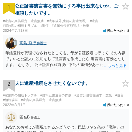
1
公正証書遺言書を無効にする事は出来ないか、ご
相談したいです。
#遺言の真偽鑑定・遺言無効
#成年後見(生前の財産管理)
#遺言
#家族間の相続トラブル
#調停
#遺留分侵害額請求・放棄
2024年7月18日
役にたった
8
高島 秀行
弁護士
印鑑登録が代理でなされたとしても、母が公証役場に行って その内容
でよいと公証人に説明をして遺言書を作成したら 遺言書は有効となり
ます。 むしろ、 公正証書作成前後に下記の事情があったことが証明で
きれば判断能力がなく 無効だったと主張することが可能です。 翌年1
月に携帯が新しくなった母からの第一声は「ここにいたら殺される」
「面会に来てくれ」で、長男に聞くと「面会は出来ない。俺は携帯電
2
夫に遺産相続をさせたくないです。
話の使い方を教える為に会っている」「母の話は聞かなくて良い」と
電話が切れました。その後の電話でも「食事に毒が入っている」「体
#家族間の相続トラブル
#自筆証書遺言の作成
#遺留分侵害額請求・放棄
#遺言
にチップが埋められている」等、おかしかったです。 当時の診療記
#相続放棄
#遺言の真偽鑑定・遺言無効
2022年3月1日
役にたった
8
録、介護認定の資料、介護記録を取得して 弁護士に面談で相談された
方がよいと思います。
匿名B
弁護士
あなたのお考えが実現できるかどうかは、民法８９２条の「廃除」の