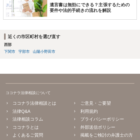
遺言書は無効にできる？主張するための
要件や法的手続きの流れを解説
近くの市区町村を選び直す
西部
下関市
宇部市
山陽小野田市
ココナラ法律相談について
ココナラ法律相談とは
ご意見・ご要望
法律Q&A
利用規約
法律相談コラム
プライバシーポリシー
ココナラとは
外部送信ポリシー
よくあるご質問
掲載をご検討の弁護士の方