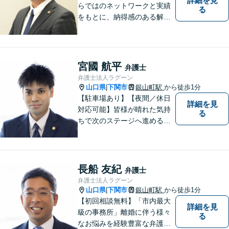
詳細を見
らではのネットワークと実績
る
をもとに、納得感のある解決
策をサポート！お悩みの方は
お気軽にご相談ください。
宮國 航平
弁護士
弁護士法人ラグーン
山口県
下関市
銀山町駅
から徒歩1分
|
【駐車場あり】【夜間／休日
詳細を見
対応可能】皆様が晴れた気持
る
ちで次のステージへ進めるよ
う、精一杯協力させて頂きま
す。離婚問題／相続／不動産
／借金問題など、幅広く対
応。【地域に根差した弁護
長船 友紀
弁護士
士】何かお困りごとがござい
弁護士法人ラグーン
ましたらお一人で考え込ま
山口県
下関市
銀山町駅
から徒歩1分
|
ず、ご相談下さい。
【初回相談無料】「市内最大
詳細を見
級の事務所」離婚に伴う様々
る
なお悩みを経験豊富な弁護士