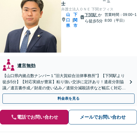
る
士
弁護士法人ＯＮＥ 下関オフィス
山
下
下関駅
か
営業時間：09:00~1
口
関
|
8:00（平日）
ら徒歩5分
県
市
遺言無効
【山口県内拠点数ナンバー１"旧大賀綜合法律事務所"】【下関駅より
徒歩5分】【対応実績が豊富】粘り強い交渉に定評あり！遺産分割協
議／遺言書作成／財産の使い込み／遺留分減殺請求など幅広く対応い
たします。【周辺士業と連携】【当日相談OK】
料金表を見る
電話でお問い合わせ
メールでお問い合わせ