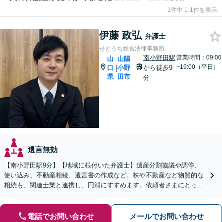
1件中 1-1件を表示
伊藤 政弘
弁護士
せとうち総合法律事務所
南小野田駅
営業時間：09:00
山
山陽
~19:00（平日）
口
小野
から徒歩9
|
県
田市
分
遺言無効
【南小野田駅9分】【地域に根付いた弁護士】遺産分割協議や調停、
使い込み、不動産相続、遺言書の作成など。株や不動産など物質的な
相続も、関連士業と連携し、円滑にすすめます。依頼者さまにとって
少しでも有利な解決を目指します【WEB面談OK】
電話でお問い合わせ
メールでお問い合わせ