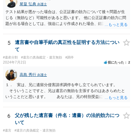
尾畠 弘典
弁護士
テスト結果が悪かった場合は、公正証書の効力について後々問題が生
じる（無効など）可能性があると思います。 他に公正証書の効力に問
題が出る場合としては、強迫により作成された場合、錯誤（勘違い）
の場合などがあります。 遺言の対象となる財産の多寡などにもよりま
すが、弁護士に作成を依頼する場合は、１０～数十万円程度になるケ
ースが多いと思います。 報酬体系は、弁護士ごとに異なりますので一
5
遺言書や自筆手紙の真正性を証明する方法につい
律の基準はありません。
て
#遺産分割
#遺言の真偽鑑定・遺言無効
#調停
2024年7月2日
役にたった
2
高島 秀行
弁護士
１． 実は、兄に遺留分侵害請求調停を申し立てられています。
そういうことですと、兄は遺言の無効を主張するのはあきらめたと
いうことだと思います。 あなたは、兄の特別受益について立証し
て、遺留分の問題を解決すればよいと思います。 弁護士に面談で
詳しい事情を話して相談された方がよいと思います。
6
父が残した遺言書（件名：遺書）の法的効力につ
いて
#遺言
#遺言の真偽鑑定・遺言無効