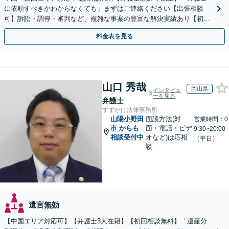
に依頼すべきかわからなくても」まずはご連絡ください【出張相談
可】訴訟・調停・審判など、複雑な事案の豊富な解決実績あり【初回
相談無料】初回面談のみで解決できるケースもあります
料金表を見る
山口 秀哉
岡山県
インタビュ
ーを見る
弁護士
すずかけ法律事務所
山陽小野田
面談方法(対
営業時間：0
市
からも
面・電話・ビデ
9:30~20:00
相談受付中
オなど)は応相
（平日）
談
遺言無効
【中国エリア対応可】【弁護士3人在籍】【初回相談無料】「遺産分