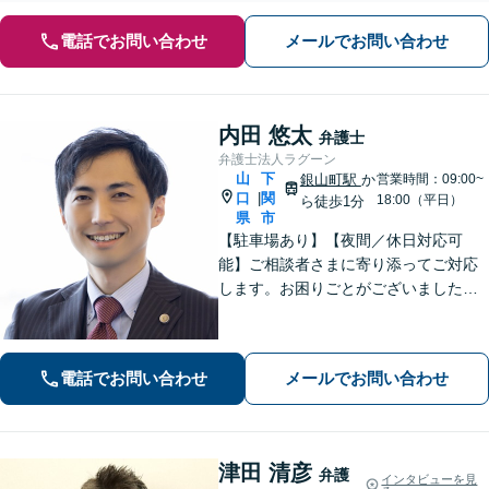
電話でお問い合わせ
メールでお問い合わせ
内田 悠太
弁護士
弁護士法人ラグーン
山
下
銀山町駅
か
営業時間：09:00~
口
関
|
18:00（平日）
ら徒歩1分
県
市
【駐車場あり】【夜間／休日対応可
能】ご相談者さまに寄り添ってご対応
します。お困りごとがございましたら
お一人で考え込まず、是非一度ご相談
下さい。
電話でお問い合わせ
メールでお問い合わせ
津田 清彦
弁護
インタビューを見