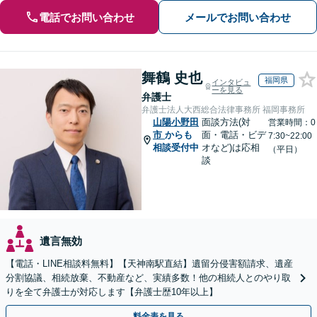
電話でお問い合わせ
メールでお問い合わせ
舞鶴 史也
福岡県
インタビュ
ーを見る
弁護士
弁護士法人大西総合法律事務所 福岡事務所
山陽小野田
面談方法(対
営業時間：0
市
からも
面・電話・ビデ
7:30~22:00
相談受付中
オなど)は応相
（平日）
談
遺言無効
【電話・LINE相談料無料】【天神南駅直結】遺留分侵害額請求、遺産
分割協議、相続放棄、不動産など、実績多数！他の相続人とのやり取
りを全て弁護士が対応します【弁護士歴10年以上】
料金表を見る