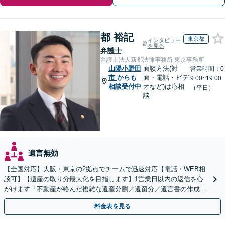
都 裕記
東京都
インタビュー
を見る
弁護士
弁護士法人新都法律事務所 東京事務所
山陽小野田
面談方法(対
営業時間：0
市
からも
面・電話・ビデ
9:00~19:00
相談受付中
オなど)は応相
（平日）
談
遺言無効
【全国対応】大阪・東京の2拠点でチームで迅速対応【電話・WEB相
談可】【遺産の取り分最大化を目指します】1営業日以内の返信を心
がけます「不動産が絡んだ複雑な遺産分割／遺留分／遺言書の作成・
執行／事業承継など、お任せください」【休日相談あり】
料金表を見る