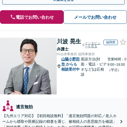
電話でお問い合わせ
メールでお問い合わせ
川波 晃生
福岡県
インタビュ
ーを見る
弁護士
Hi法律事務所 福岡事務所
山陽小野田
面談方法(対
営業時間：0
市
からも
面・電話・ビデ
9:00~18:00
相談受付中
オなど)は応相
（平日）
談
遺言無効
【九州エリア対応】【初回相談無料】「遺言無効問題の対応／老人ホ
ームから聴取や医療記録の精査を通じ、被相続人の意思能力を確認」