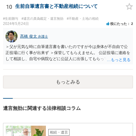
ります。 奥様において戸籍謄本、不動産登記簿、固定資産評価証明
10
生前自筆遺言書と不動産相続について
書、遺言書の有無等を確認し、弁護士に個別に相談した方がよいと思
われます。
#生前贈与
#遺言の真偽鑑定・遺言無効
#不動産・土地の相続
2024年5月24日
役にたった
2
髙橋 俊太
弁護士
＞父が元気な時に自筆遺言書を書いたのですが今は身体が不自由で公
正役場に行く事が出来ず ＞保管してもらえません。 公証役場に連絡を
して相談し、自宅や病院などに公証人に出張してもらって公正証書を
作成するという方法もあります。また、相談して証人を用意してもら
うことも可能です。 ＞不動産名義を父から母に名義変更しておいた方
がいいのではと考えていますがどう思いますか？ 詳細が不明であり何
もっとみる
とも言えないのですが、遺言内容との関わりもあると思いますので、
弁護士に事情等を説明して個別に相談した方がよいように思います。
遺言無効に関連する法律相談コラム
相続・遺言