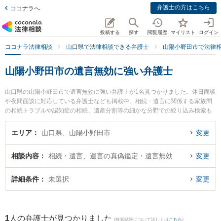
弁護士の方はこちら
ココナラへ
投稿する
探す
閲覧履歴
マイリスト
ログイン
ココナラ法律相談
山口県で法律相談できる弁護士
山陽小野田市で法律
山陽小野田市の遺言無効に強い弁護士
山口県の山陽小野田市で遺言無効に強い弁護士が1名見つかりました。休日面談
や夜間面談に対応している弁護士なども掲載中。相続・遺言に関係する家族間
の相続トラブルや認知症の相続、遺産分割等の細かな分野での絞り込み検索も
でき便利です。特にせとうち総合法律事務所の伊藤 政弘弁護士のプロフィール
情報や弁護士費用、強みなどが注目されています。『山陽小野田市で土日や夜
エリア
山口県、山陽小野田市
変更
間に発生した遺言無効のトラブルを今すぐに弁護士に相談したい』『遺言無効
のトラブル解決の実績豊富な近くの弁護士を検索したい』『初回相談無料で遺
相談内容
相続・遺言、遺言の真偽鑑定・遺言無効
変更
言無効を法律相談できる山陽小野田市内の弁護士に相談予約したい』などでお
困りの相談者さんにおすすめです。
詳細条件
未選択
変更
1
人の弁護士が見つかりました
(検索結果について詳しくは
こちら
)