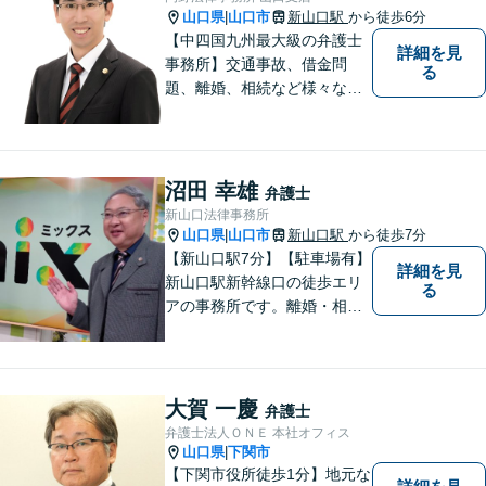
山口県
山口市
新山口駅
から徒歩6分
|
【中四国九州最大級の弁護士
詳細を見
事務所】交通事故、借金問
る
題、離婚、相続など様々な問
題について、「何度でも無
料」の相談を行っています！
まずはお気軽にご相談くださ
い！
沼田 幸雄
弁護士
新山口法律事務所
山口県
山口市
新山口駅
から徒歩7分
|
【新山口駅7分】【駐車場有】
詳細を見
新山口駅新幹線口の徒歩エリ
る
アの事務所です。離婚・相続
などの家庭紛争、個別労使紛
争などを中心として相談をさ
せていただいております。気
になることがあれば、おたず
大賀 一慶
弁護士
ねください。
弁護士法人ＯＮＥ 本社オフィス
山口県
下関市
|
【下関市役所徒歩1分】地元な