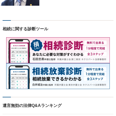
が解決に導きます。女性スタ
ッフ在籍／男性に話しづらい
内容でも安心！相続に関する
相談は年間150件以上【子連
れ相談可】【休日・夜間対
相続に関する診断ツール
応】
遺言無効の法律Q&Aランキング