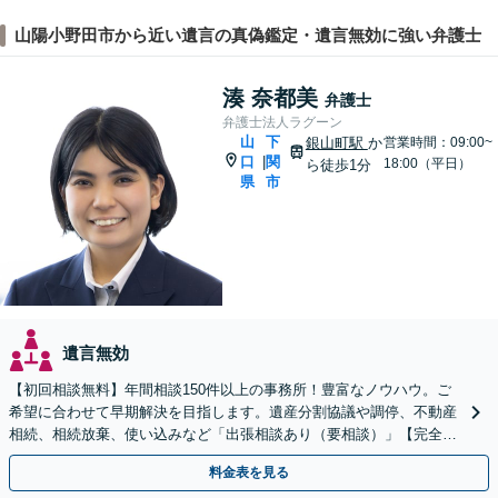
山陽小野田市から近い遺言の真偽鑑定・遺言無効に強い弁護士
湊 奈都美
弁護士
弁護士法人ラグーン
山
下
銀山町駅
か
営業時間：09:00~
口
関
|
18:00（平日）
ら徒歩1分
県
市
遺言無効
【初回相談無料】年間相談150件以上の事務所！豊富なノウハウ。ご
希望に合わせて早期解決を目指します。遺産分割協議や調停、不動産
相続、相続放棄、使い込みなど「出張相談あり（要相談）」【完全個
室】【休日・夜間相談可】
料金表を見る