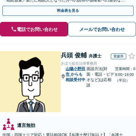
「相続放棄／新たに相続人となった方への説明や債権者への適切な対
応まで、きめ細やかにサポート」【休日・夜間相談可】
料金表を見る
電話でお問い合わせ
メールでお問い合わせ
兵頭 俊輔
弁護士
愛媛県
きぼう綜合法律事務所
山陽小野田
面談方法(対
営業時間：0
市
からも
面・電話・ビデ
9:00~18:00
相談受付中
オなど)は応相
（平日）
談
遺言無効
中国・四国エリア対応！電話相談OK【弁護士歴17年以上】「弁護士