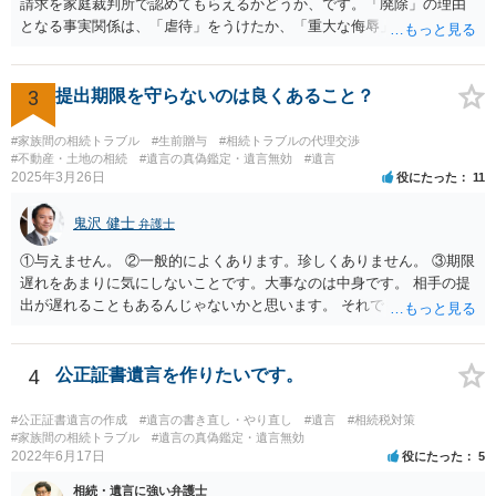
請求を家庭裁判所で認めてもらえるかどうか、です。「廃除」の理由
となる事実関係は、「虐待」をうけたか、「重大な侮辱」を受けた
か、推定相続人たる夫に「その他著しい非行」があったか否かです。
「廃除」は遺言でも可能です（民法８９３条）。 弁護士に具体的な事
情を話して相談して、「廃除」が可能か、実際に法律相談を受けるこ
3
提出期限を守らないのは良くあること？
とをお勧めします。
#家族間の相続トラブル
#生前贈与
#相続トラブルの代理交渉
#不動産・土地の相続
#遺言の真偽鑑定・遺言無効
#遺言
2025年3月26日
役にたった
11
鬼沢 健士
弁護士
①与えません。 ②一般的によくあります。珍しくありません。 ③期限
遅れをあまりに気にしないことです。大事なのは中身です。 相手の提
出が遅れることもあるんじゃないかと思います。 それでもあなた有利
にはなりません。
4
公正証書遺言を作りたいです。
#公正証書遺言の作成
#遺言の書き直し・やり直し
#遺言
#相続税対策
#家族間の相続トラブル
#遺言の真偽鑑定・遺言無効
2022年6月17日
役にたった
5
相続・遺言に強い弁護士