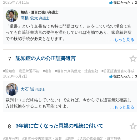
2025年7月11日
役にたった
2
相続・遺言に強い弁護士
髙橋 俊太
弁護士
「遺書」という文書名でも特に問題はなく、封をしていない場合であ
っても自筆証書遺言の要件を満たしていれば有効であり、家庭裁判所
での検認手続が必要となります。
7
認知症の人の公正証書遺言
#認知症・意思疎通不能
#遺言
#遺言の真偽鑑定・遺言無効
#公正証書遺言の作成
2023年6月2日
役にたった
3
大石 誠
弁護士
裁判中（まだ終結していない）であれば、今からでも遺言無効確認に
方針転換をすることも可能ですよ。
8
3年前に亡くなった両親の相続に付いて
#遺産分割
#遺留分侵害額請求・放棄
#調停
#遺言の真偽鑑定・遺言無効