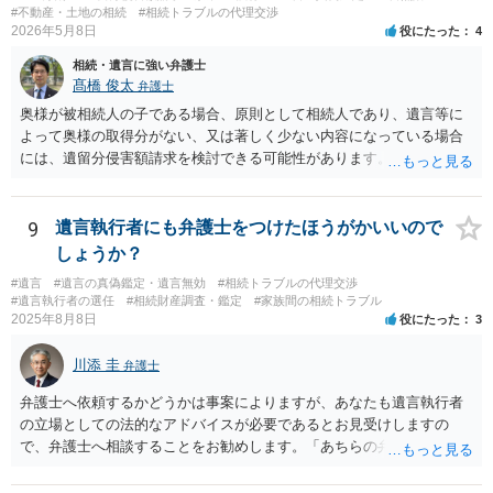
#不動産・土地の相続
#相続トラブルの代理交渉
2026年5月8日
役にたった
4
相続・遺言に強い弁護士
髙橋 俊太
弁護士
奥様が被相続人の子である場合、原則として相続人であり、遺言等に
よって奥様の取得分がない、又は著しく少ない内容になっている場合
には、遺留分侵害額請求を検討できる可能性があります。ただし、
「相続は３年以内」という説明は、遺留分そのものではなく、相続登
記の義務化に関する説明と混同されている可能性があります。相続登
記については、不動産を相続で取得したことを知った日から３年以内
9
遺言執行者にも弁護士をつけたほうがかいいので
に申請する義務があります。一方、遺留分侵害額請求は、相続開始お
しょうか？
よび遺留分を侵害する贈与・遺贈があったことを知った時から１年で
#遺言
#遺言の真偽鑑定・遺言無効
#相続トラブルの代理交渉
時効にかかります。また、相続開始から１０年が経過すると、認識の
#遺言執行者の選任
#相続財産調査・鑑定
#家族間の相続トラブル
有無にかかわらず行使できなくなります。 奥様がご両親の死亡を最近
2025年8月8日
役にたった
3
まで知らなかったのであれば、少なくとも「知った時から１年」の時
効がいつから進むかは慎重に検討する必要があります。ただし、死亡
川添 圭
弁護士
から３年が経過しているとのことですので、早急に戸籍、遺言の有
無、不動産登記、遺産分割協議書の有無を確認した方がよいでしょ
弁護士へ依頼するかどうかは事案によりますが、あなたも遺言執行者
う。特に、お姉様側だけで不動産名義を変更している場合、遺言があ
の立場としての法的なアドバイスが必要であるとお見受けしますの
ったのか、遺産分割協議書が作成されているのか、奥様の署名押印が
で、弁護士へ相談することをお勧めします。「あちらの弁護士」（元
あるのかが重要です。奥様が何も署名していないのであれば、遺留分
嫁と娘の弁護士のことでしょうか）へ聴いても、自分に有利な主張や
以前に、法定相続分や遺産分割未了の問題として整理すべき場合もあ
誘導しかしてこないと思います。