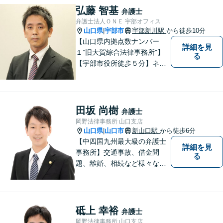
弘藤 智基
弁護士
弁護士法人ＯＮＥ 宇部オフィス
山口県
宇部市
宇部新川駅
から徒歩10分
|
【山口県内拠点数ナンバー
詳細を見
１”旧大賀綜合法律事務所"】
る
【宇部市役所徒歩５分】ネッ
トワークを活かし、寄り添い
ながらサポートをいたしま
す。お困りの方はお気軽にご
相談ください。
田坂 尚樹
弁護士
岡野法律事務所 山口支店
山口県
山口市
新山口駅
から徒歩6分
|
【中四国九州最大級の弁護士
詳細を見
事務所】交通事故、借金問
る
題、離婚、相続など様々な問
題について、「何度でも無
料」の相談を行っています！
まずはお気軽にご相談くださ
い！
砥上 幸裕
弁護士
岡野法律事務所 山口支店