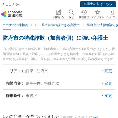
弁護士の方はこちら
ココナラへ
投稿する
探す
閲覧履歴
マイリスト
ログイン
ココナラ法律相談
山口県で法律相談できる弁護士
防府市で法律相談で
防府市の特殊詐欺（加害者側）に強い弁護士
山口県の防府市で特殊詐欺（加害者側）に強い弁護士が1名見つかりました。夜
間面談やWEB面談に対応している弁護士なども掲載中。刑事事件に関係する加
害者側や少年事件、再犯・前科あり等の細かな分野での絞り込み検索もでき便
利です。特に弁護士法人ONE 防府オフィスの宮嵜 秀典弁護士のプロフィール情
報や弁護士費用、強みなどが注目されています。『防府市で土日や夜間に発生
エリア
山口県、防府市
変更
した特殊詐欺（加害者側）のトラブルを今すぐに弁護士に相談したい』『特殊
詐欺（加害者側）のトラブル解決の実績豊富な近くの弁護士を検索したい』
相談内容
刑事事件、特殊詐欺
変更
『初回相談無料で特殊詐欺（加害者側）を法律相談できる防府市内の弁護士に
相談予約したい』などでお困りの相談者さんにおすすめです。
詳細条件
未選択
変更
1
人の弁護士が見つかりました
(検索結果について詳しくは
こちら
)