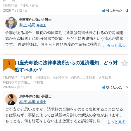
り調べ内容を録音することは必須だと考えます。
#特殊詐欺
#接見・面会
2026年7月27日
役にたった
2
刑事事件に強い弁護士
井上 祐司
弁護士
余罪がある場合、最初の勾留満期（通常は勾留延長されるので勾留開
始から20日後）に処分保留で釈放、ただちに再逮捕という流れが通常
です。 再逮捕後は、おそらく再び再度の勾留時に検察官が接見禁止を
請求し、そのまま接見禁止決定となる流れです。
3
口座売却後に法律事務所からの返済通知、どう対
処すべきか？
#執行猶予
#加害者
#特殊詐欺
#示談交渉
#逮捕による解雇・退学回避
#逮捕や勾留の阻止・準抗告
2026年7月23日
役にたった
5
刑事事件に強い弁護士
本庄 卓磨
弁護士
ご不安かと思いますが、請求額の全額をそのまま負担することになる
とは限らず、事情によっては減額や分割での解決の余地があります。
もっとも、何も対応をしないまま放置すると訴訟等に発展してしまう
可能性がありますので、お早めに弁護士にご相談されることをおすす