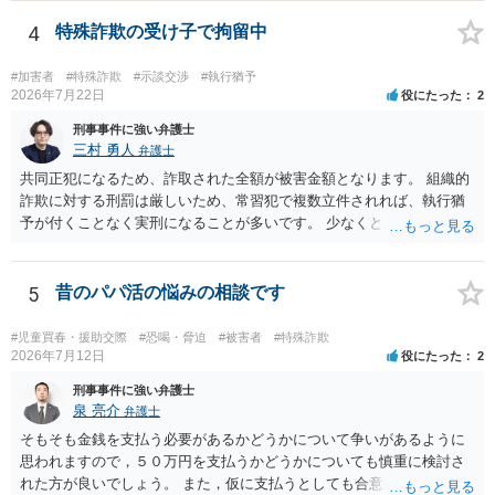
めします。
4
特殊詐欺の受け子で拘留中
#加害者
#特殊詐欺
#示談交渉
#執行猶予
2026年7月22日
役にたった
2
刑事事件に強い弁護士
三村 勇人
弁護士
共同正犯になるため、詐取された全額が被害金額となります。 組織的
詐欺に対する刑罰は厳しいため、常習犯で複数立件されれば、執行猶
予が付くことなく実刑になることが多いです。 少なくとも、執行猶予
を狙うのであれば、被害弁済を行うことがマストになるかと思いま
す。 弁護士を介して共犯者数人で被害弁済を行うこともあります。 保
釈申請については、共犯なので、全て公判請求されるまで難しいです
5
昔のパパ活の悩みの相談です
が、個別具体的な事情により異なります。 弁護方針により、結果が変
わるため、刑事事件に精通している弁護人を選任されることをお勧め
#児童買春・援助交際
#恐喝・脅迫
#被害者
#特殊詐欺
いたします。
2026年7月12日
役にたった
2
刑事事件に強い弁護士
泉 亮介
弁護士
そもそも金銭を支払う必要があるかどうかについて争いがあるように
思われますので，５０万円を支払うかどうかについても慎重に検討さ
れた方が良いでしょう。 また，仮に支払うとしても合意書を交わし，