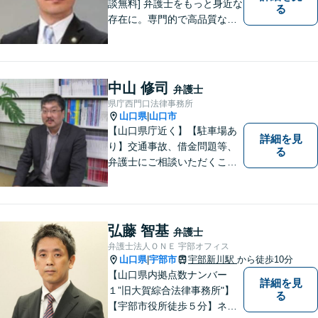
談無料] 弁護士をもっと身近な
る
存在に。専門的で高品質なリ
ーガルサービスを提供しま
す。
中山 修司
弁護士
県庁西門口法律事務所
山口県
山口市
|
【山口県庁近く】【駐車場あ
詳細を見
り】交通事故、借金問題等、
る
弁護士にご相談いただくこと
で解決の道筋が開ける可能性
が高まります。ぜひ一度ご相
談ください。専門知識を有す
る弁護士が、客観的視点から
弘藤 智基
弁護士
事案を検討し、最適の解決方
弁護士法人ＯＮＥ 宇部オフィス
法を探ります。
山口県
宇部市
宇部新川駅
から徒歩10分
|
【山口県内拠点数ナンバー
詳細を見
１”旧大賀綜合法律事務所"】
る
【宇部市役所徒歩５分】ネッ