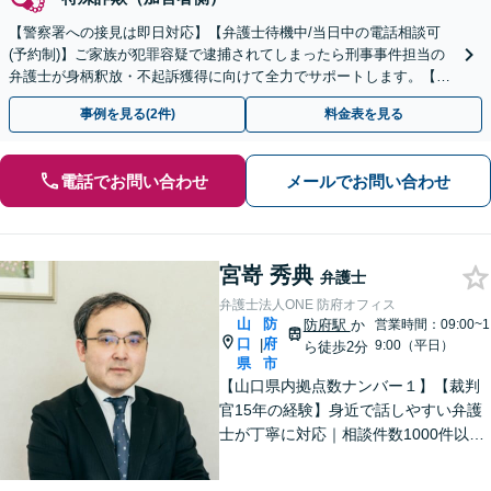
【警察署への接見は即日対応】【弁護士待機中/当日中の電話相談可
(予約制)】ご家族が犯罪容疑で逮捕されてしまったら刑事事件担当の
弁護士が身柄釈放・不起訴獲得に向けて全力でサポートします。【毎
月100名以上の相談実績】【全国対応】
事例を見る(2件)
料金表を見る
電話でお問い合わせ
メールでお問い合わせ
宮嵜 秀典
弁護士
弁護士法人ONE 防府オフィス
山
防
防府駅
か
営業時間：09:00~1
口
府
|
9:00（平日）
ら徒歩2分
県
市
【山口県内拠点数ナンバー１】【裁判
官15年の経験】身近で話しやすい弁護
士が丁寧に対応｜相談件数1000件以上
の実績をもとに、地域事情に寄り添っ
た適切なアドバイスを提供します。安