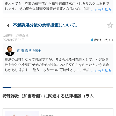
終わっても、詐欺の被害者から損害賠償請求がされるリスクはあるで
しょう。 その場合は減額交渉等が必要となるため、弁護士を立てるか
ご自身で対応をされる必要が出てくるでしょう。
8
不起訴処分後の余罪捜査について。
#加害者
#特殊詐欺
2026年7月14日
役にたった
1
西浦 嘉博
弁護士
推測の回答となって恐縮ですが、考えられる可能性として、不起訴処
分を受けた検察庁がその他の余罪について立件しなかったという見通
しがあり得ます。 他方、もう一つの可能性として、当該余罪について
は他県の管轄なので、他県が捜査を進めている、ないしは当該捜査が
停滞しているということも考え得る所です。 上記、ご参考ください。
特殊詐欺（加害者側）に関連する法律相談コラム