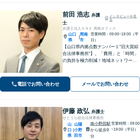
前田 浩志
弁護
インタビューを見
る
士
弁護士法人ＯＮＥ 周南オフィス
山口
周南
営業時間：09:00~18:00（平
|
県
市
日）
【山口県内拠点数ナンバー１"旧大賀綜
合法律事務所"】。「費用」と「時間」
の負担を極力削減！地域ネットワーク
を活用し、依頼者が望む解決を目指し
ます。お気軽にご相談ください。【相
続・遺言に強い】不動産の売却や相続
電話でお問い合わせ
メールでお問い合わせ
税対策なども親身に対応◎
伊藤 政弘
弁護士
せとうち総合法律事務所
南小野田駅
営業時間：09:00
山
山陽
~19:00（平日）
口
小野
から徒歩9
|
県
田市
分