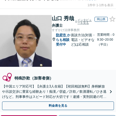
1件中 1-1件を表示
山口 秀哉
岡山県
インタビュ
ーを見る
弁護士
すずかけ法律事務所
営業時間：0
防府市
か
面談方法(対面・
らも相談
電話・ビデオな
9:30~20:00
受付中
ど)は応相談
（平日）
特殊詐欺（加害者側）
【中国エリア対応可】【弁護士3人在籍】【初回相談無料】身柄解放
や示談交渉に豊富な経験あり！痴漢／窃盗／詐欺／飲酒運転／ひき逃
げなど。刑事事件はスピード対応が大切です！逮捕・実刑回避の可能
性がある内に今すぐお電話を【土日祝／夜間対応可】
料金表を見る