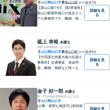
山口県
山口市
新山口駅
から徒歩7分
|
【新山口駅7分】【駐車場有】
詳細を見
新山口駅新幹線口の徒歩エリ
る
アの事務所です。離婚・相続
などの家庭紛争、個別労使紛
争などを中心として相談をさ
せていただいております。気
になることがあれば、おたず
砥上 幸裕
弁護士
ねください。
岡野法律事務所 山口支店
山口県
山口市
新山口駅
から徒歩6分
|
【中四国九州最大級の弁護士
詳細を見
事務所】交通事故、借金問
る
題、離婚、相続など様々な問
題について、「何度でも無
料」の相談を行っています！
まずはお気軽にご相談くださ
い！
金子 好一郎
弁護士
虎ノ門法律経済事務所 山口支店
山口県
山口市
|
[土曜・夜間も相談可] [初回相
詳細を見