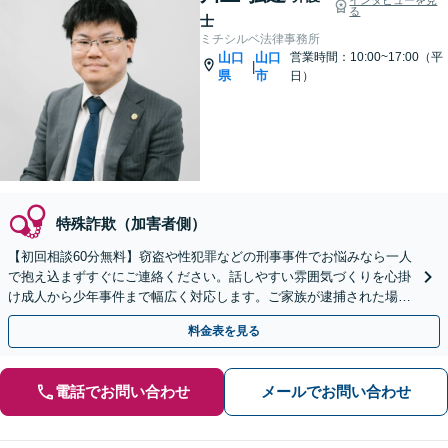
る
士
ミチシルベ法律事務所
山口
山口
営業時間：10:00~17:00（平
|
県
市
日）
特殊詐欺（加害者側）
【初回相談60分無料】窃盗や性犯罪などの刑事事件でお悩みなら一人
で抱え込まずすぐにご連絡ください。話しやすい雰囲気づくりを心掛
け成人から少年事件まで幅広く対応します。ご家族が逮捕された場合
も迅速にサポート。【web面談可能】
料金表を見る
電話でお問い合わせ
メールでお問い合わせ