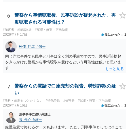
清算条項等を入れた上で，相手との関係をしっかりと断てるように書
面を作成したうえで支払いをする必要があるでしょう。 一度弁護士に
相談をされた方が良いかと思われます。
6
警察から事情聴取後、民事訴訟が提起された。再
度聴取される可能性は？
#加害者
#特殊詐欺
#冤罪・無実・正当防衛
2026年7月17日
役にたった
1
松本 翔馬
弁護士
同じ詐欺事件でも民事と刑事は全く別の手続ですので、民事訴訟提起
をきっかけに警察から事情聴取を受けるという可能性は低いと思いま
す
7
警察からの電話で口座売却の報告、特殊詐欺の疑
い
#前科・前歴をつけたくない
#特殊詐欺
#被害者
#冤罪・無実・正当防衛
2026年7月16日
役にたった
1
刑事事件に強い弁護士
泉 亮介
弁護士
厳重注意で終わるケースもあります。 ただ、刑事事件としてはそこで