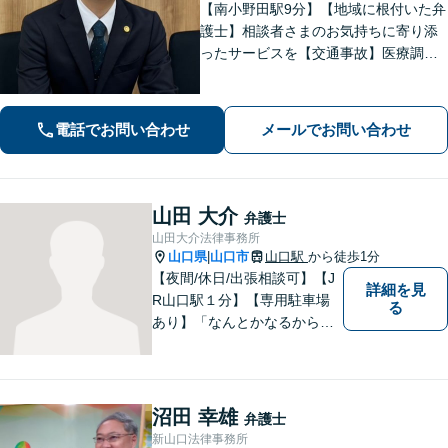
【南小野田駅9分】【地域に根付いた弁
護士】相談者さまのお気持ちに寄り添
ったサービスを【交通事故】医療調査
を徹底的に行い、然るべき補償を受け
られるようサポートします【相続】事
実調査と判例をリサーチし、不公平感
電話でお問い合わせ
メールでお問い合わせ
のない相続を実現【WEB面談】
山田 大介
弁護士
山田大介法律事務所
山口県
山口市
山口駅
から徒歩1分
|
【夜間/休日/出張相談可】【J
詳細を見
R山口駅１分】【専用駐車場
る
あり】「なんとかなるから大
丈夫」ではなく、まずはその
お悩みをお聞かせください。
個人・法人問わず、お困りの
方はお気軽にご相談くださ
沼田 幸雄
弁護士
い。
新山口法律事務所