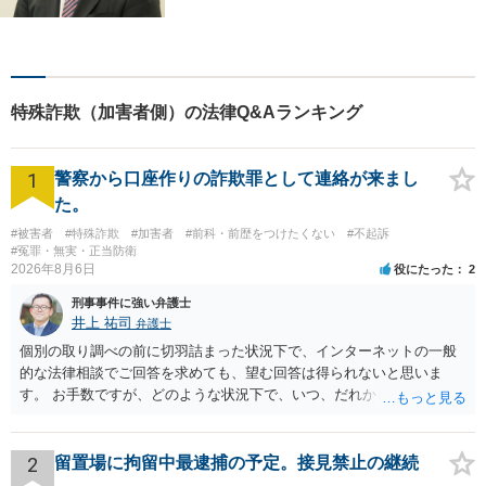
トワークを活かし、寄り添い
ながらサポートをいたしま
す。お困りの方はお気軽にご
相談ください。
特殊詐欺（加害者側）の法律Q&Aランキング
1
警察から口座作りの詐欺罪として連絡が来まし
た。
#被害者
#特殊詐欺
#加害者
#前科・前歴をつけたくない
#不起訴
#冤罪・無実・正当防衛
2026年8月6日
役にたった
2
刑事事件に強い弁護士
井上 祐司
弁護士
個別の取り調べの前に切羽詰まった状況下で、インターネットの一般
的な法律相談でご回答を求めても、望む回答は得られないと思いま
す。 お手数ですが、どのような状況下で、いつ、だれからどのような
経緯で口座の提供を頼まれ開設したか、それによる詐欺等の収益がど
の程度だと聞いているのかということについて、お近くで詳細な法律
相談を受けられたうえで対処方法を探された方がよいと思われます。
2
留置場に拘留中最逮捕の予定。接見禁止の継続
一般論でいえば、任意取り調べの場合、ＩＣレコーダーを持参して取