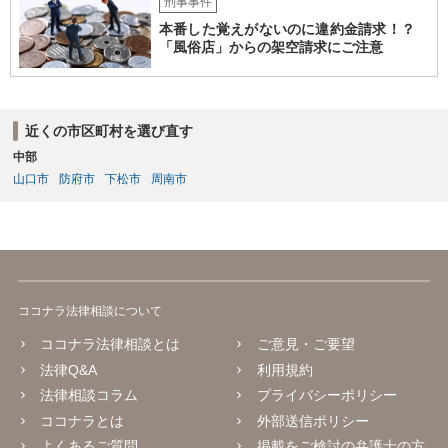
刑事事件
本番した覚えがないのに違約金請求！？
「風俗店」からの架空請求にご注意
近くの市区町村を選び直す
中部
山口市
防府市
下松市
周南市
ココナラ法律相談について
ココナラ法律相談とは
ご意見・ご要望
法律Q&A
利用規約
法律相談コラム
プライバシーポリシー
ココナラとは
外部送信ポリシー
よくあるご質問
掲載をご検討の弁護士の方