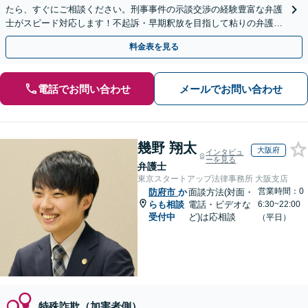
たら、すぐにご相談ください。刑事事件の示談交渉の経験豊富な弁護
士がスピード対応します！不起訴・早期釈放を目指して粘りの弁護活
動を行います。
料金表を見る
電話でお問い合わせ
メールでお問い合わせ
幾野 翔太
大阪府
インタビュ
ーを見る
弁護士
東京スタートアップ法律事務所 大阪支店
営業時間：0
防府市
か
面談方法(対面・
らも相談
電話・ビデオな
6:30~22:00
受付中
ど)は応相談
（平日）
特殊詐欺（加害者側）