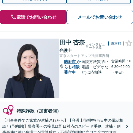
電話でお問い合わせ
メールでお問い合わせ
田中 杏奈
東京都
インタビュ
ーを見る
弁護士
東京スタートアップ法律事務所
営業時間：0
防府市
か
面談方法(対面・
らも相談
電話・ビデオな
6:30~22:00
受付中
ど)は応相談
（平日）
特殊詐欺（加害者側）
【刑事事件でご家族が逮捕されたら】【弁護士待機中/当日中の電話相
談可(予約制)】警察署への接見は即日対応のスピード重視、逮捕・刑
事事件に強い弁護士が示談成功・不起訴(減刑)に向けて全力でサポー