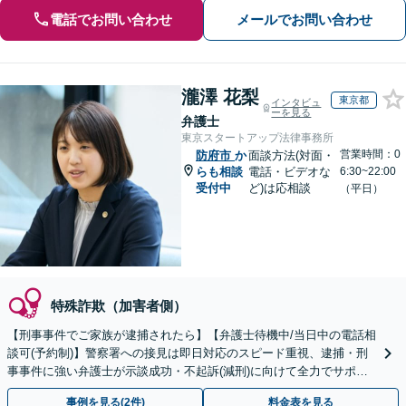
電話でお問い合わせ
メールでお問い合わせ
瀧澤 花梨
東京都
インタビュ
ーを見る
弁護士
東京スタートアップ法律事務所
営業時間：0
防府市
か
面談方法(対面・
らも相談
電話・ビデオな
6:30~22:00
受付中
ど)は応相談
（平日）
特殊詐欺（加害者側）
【刑事事件でご家族が逮捕されたら】【弁護士待機中/当日中の電話相
談可(予約制)】警察署への接見は即日対応のスピード重視、逮捕・刑
事事件に強い弁護士が示談成功・不起訴(減刑)に向けて全力でサポー
トします。【加害者側の相談専門】
事例を見る(2件)
料金表を見る