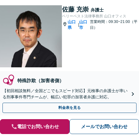
佐藤 充崇
弁護士
ベリーベスト法律事務所 山口オフィス
山口
山口
営業時間：09:30~21:00（平
|
県
市
日）
特殊詐欺（加害者側）
【初回相談無料／全国どこでもスピード対応】元検事の弁護士が率い
る刑事事件専門チームが、幅広い犯罪の加害者弁護に対応。
料金表を見る
電話でお問い合わせ
メールでお問い合わせ