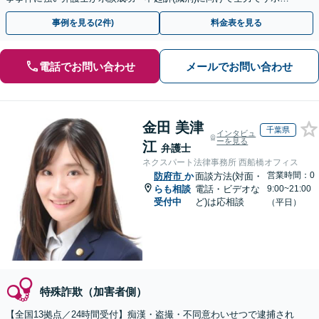
トします。【加害者側の相談専門】
事例を見る(2件)
料金表を見る
電話でお問い合わせ
メールでお問い合わせ
金田 美津
千葉県
インタビュ
ーを見る
江
弁護士
ネクスパート法律事務所 西船橋オフィス
営業時間：0
防府市
か
面談方法(対面・
らも相談
電話・ビデオな
9:00~21:00
受付中
ど)は応相談
（平日）
特殊詐欺（加害者側）
【全国13拠点／24時間受付】痴漢・盗撮・不同意わいせつで逮捕され